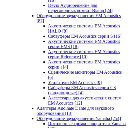
[16]
Devio Аудиорешение для
переговорных комнат Biamp
[24]
Оборудование звукоусиления EM Acoustics
[87]
Акустические системы EM Acoustics
HALO
[8]
Сабвуферы EM Acoustics серии S
[16]
Акустические системы EM Acoustics
серии EMS
[18]
Акустические системы EM Acoustics
серии Reference
[10]
Акустические системы EM Acoustics
серии i
[4]
Сценические мониторы EM Acoustics
[6]
Усилители EM Acoustics
[9]
Сабвуферы EM Acoustics серии CS
(кардиоидные)
[4]
Аксессуары для акустических систем
EM Acoustics
[12]
Адаптеры Audinate Dante для звукового
оборудования
[13]
Оборудование звукоусиления Yamaha
[254]
Потолочные громкоговорители Yamaha