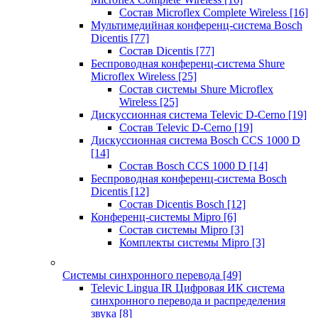
Состав Microflex Complete Wireless
[16]
Мультимедийная конференц-система Bosch
Dicentis
[77]
Состав Dicentis
[77]
Беспроводная конференц-система Shure
Microflex Wireless
[25]
Состав системы Shure Microflex
Wireless
[25]
Дискуссионная система Televic D-Cerno
[19]
Состав Televic D-Cerno
[19]
Дискуссионная система Bosch CCS 1000 D
[14]
Состав Bosch CCS 1000 D
[14]
Беспроводная конференц-система Bosch
Dicentis
[12]
Состав Dicentis Bosch
[12]
Конференц-системы Mipro
[6]
Состав системы Mipro
[3]
Комплекты системы Mipro
[3]
Системы синхронного перевода
[49]
Televic Lingua IR Цифровая ИК система
синхронного перевода и распределения
звука
[8]