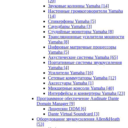
[20]
Звуковые колонны Yamaha
[14]
Настенные громкоговорители Yamaha
[14]
Спикерфоны Yamaha
[5]
Саундбары Yamaha
[3]
Студийные мониторы Yamaha
[8]
Трансляционные усилители мощности
Yamaha
[8]
Цифровые матричные процессоры
Yamaha
[5]
Акустические системы Yamaha
[65]
Портативные системы звукоусиления
Yamaha
[4]
Усилители Yamaha
[16]
Сетевые коммутаторы Yamaha
[12]
Аксессуары Yamaha
[1]
Микшерные консоли Yamaha
[40]
Интерфейсы и конвертеры Yamaha
[23]
Программное обеспечение Audinate Dante
Domain Manager
[9]
Лицензии DDM
[6]
Dante Virtual Soundcard
[3]
Оборудование звукоусиления Allen&Heath
[53]