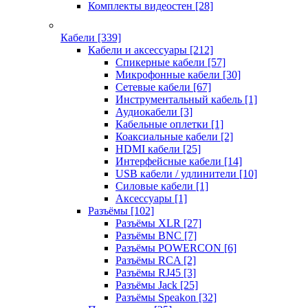
Комплекты видеостен
[28]
Кабели
[339]
Кабели и аксессуары
[212]
Спикерные кабели
[57]
Микрофонные кабели
[30]
Сетевые кабели
[67]
Инструментальный кабель
[1]
Аудиокабели
[3]
Кабельные оплетки
[1]
Коаксиальные кабели
[2]
HDMI кабели
[25]
Интерфейсные кабели
[14]
USB кабели / удлинители
[10]
Силовые кабели
[1]
Аксессуары
[1]
Разъёмы
[102]
Разъёмы XLR
[27]
Разъёмы BNC
[7]
Разъёмы POWERCON
[6]
Разъёмы RCA
[2]
Разъёмы RJ45
[3]
Разъёмы Jack
[25]
Разъёмы Speakon
[32]