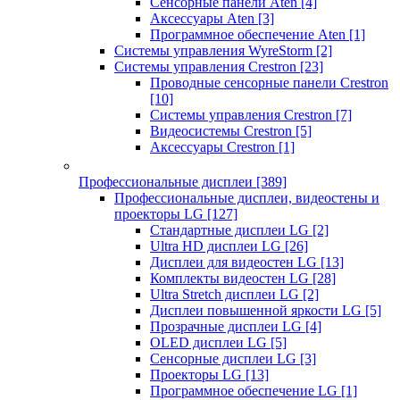
Сенсорные панели Aten
[4]
Аксессуары Aten
[3]
Программное обеспечение Aten
[1]
Системы управления WyreStorm
[2]
Системы управления Crestron
[23]
Проводные сенсорные панели Crestron
[10]
Системы управления Crestron
[7]
Видеосистемы Crestron
[5]
Аксессуары Crestron
[1]
Профессиональные дисплеи
[389]
Профессиональные дисплеи, видеостены и
проекторы LG
[127]
Стандартные дисплеи LG
[2]
Ultra HD дисплеи LG
[26]
Дисплеи для видеостен LG
[13]
Комплекты видеостен LG
[28]
Ultra Stretch дисплеи LG
[2]
Дисплеи повышенной яркости LG
[5]
Прозрачные дисплеи LG
[4]
OLED дисплеи LG
[5]
Сенсорные дисплеи LG
[3]
Проекторы LG
[13]
Программное обеспечение LG
[1]