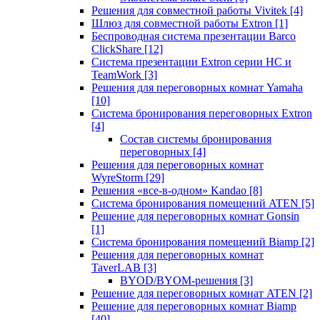
Решения для совместной работы Vivitek
[4]
Шлюз для совместной работы Extron
[1]
Беспроводная система презентации Barco
ClickShare
[12]
Система презентации Extron серии HC и
TeamWork
[3]
Решения для переговорных комнат Yamaha
[10]
Система бронирования переговорных Extron
[4]
Состав системы бронирования
переговорных
[4]
Решения для переговорных комнат
WyreStorm
[29]
Решения «все-в-одном» Kandao
[8]
Система бронирования помещений ATEN
[5]
Решение для переговорных комнат Gonsin
[1]
Система бронирования помещений Biamp
[2]
Решения для переговорных комнат
TaverLAB
[3]
BYOD/BYOM-решения
[3]
Решение для переговорных комнат ATEN
[2]
Решение для переговорных комнат Biamp
[40]