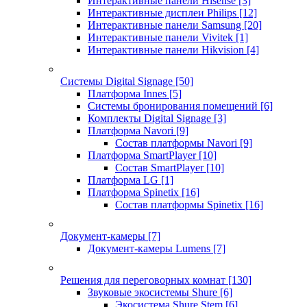
Интерактивные панели Hisense
[3]
Интерактивные дисплеи Philips
[12]
Интерактивные панели Samsung
[20]
Интерактивные панели Vivitek
[1]
Интерактивные панели Hikvision
[4]
Системы Digital Signage
[50]
Платформа Innes
[5]
Системы бронирования помещений
[6]
Комплекты Digital Signage
[3]
Платформа Navori
[9]
Состав платформы Navori
[9]
Платформа SmartPlayer
[10]
Состав SmartPlayer
[10]
Платформа LG
[1]
Платформа Spinetix
[16]
Состав платформы Spinetix
[16]
Документ-камеры
[7]
Документ-камеры Lumens
[7]
Решения для переговорных комнат
[130]
Звуковые экосистемы Shure
[6]
Экосистема Shure Stem
[6]