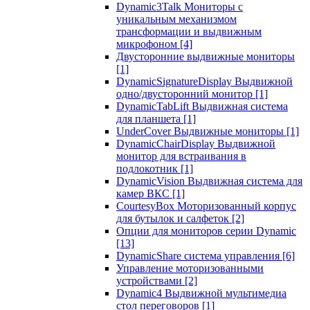
Dynamic3Talk Мониторы с
уникальным механизмом
трансформации и выдвижным
микрофоном
[4]
Двусторонние выдвижные мониторы
[1]
DynamicSignatureDisplay Выдвижной
одно/двусторонний монитор
[1]
DynamicTabLift Выдвижная система
для планшета
[1]
UnderCover Выдвижные мониторы
[1]
DynamicChairDisplay Выдвижной
монитор для встраивания в
подлокотник
[1]
DynamicVision Выдвижная система для
камер ВКС
[1]
CourtesyBox Моторизованный корпус
для бутылок и салфеток
[2]
Опции для мониторов серии Dynamic
[13]
DynamicShare система управления
[6]
Управление моторизованными
устройствами
[2]
Dynamic4 Выдвижной мультимедиа
стол переговоров
[1]