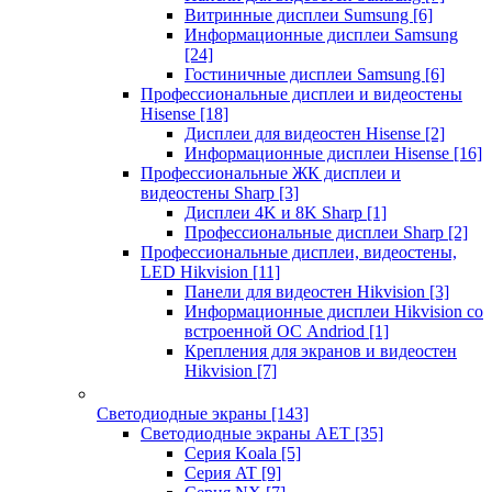
Витринные дисплеи Sumsung
[6]
Информационные дисплеи Samsung
[24]
Гостиничные дисплеи Samsung
[6]
Профессиональные дисплеи и видеостены
Hisense
[18]
Дисплеи для видеостен Hisense
[2]
Информационные дисплеи Hisense
[16]
Профессиональные ЖК дисплеи и
видеостены Sharp
[3]
Дисплеи 4K и 8K Sharp
[1]
Профессиональные дисплеи Sharp
[2]
Профессиональные дисплеи, видеостены,
LED Hikvision
[11]
Панели для видеостен Hikvision
[3]
Информационные дисплеи Hikvision со
встроенной ОС Andriod
[1]
Крепления для экранов и видеостен
Hikvision
[7]
Светодиодные экраны
[143]
Светодиодные экраны AET
[35]
Cерия Koala
[5]
Серия AT
[9]