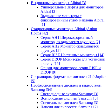
Выдвижные мониторы Albiral
[3]
Универсальные лифты для мониторов
Albiral
[2]
Выдвижные мониторы с
фиксированным углом наклона Albiral
[1]
Стационарные мониторы Albiral (Arthur
Holm)
[42]
Серия AH1 Широкоформатный
монитор, складывается вручную
[2]
Серия AH2 Монитор складывается
вручную
[2]
Серия RISE Настенные мониторы
[14]
Серия DROP Мониторы для установки
в стену
[15]
Опции для мониторов серии RISE и
DROP
[9]
Сверхширокоформатные дисплеи 21:9 Jupiter
[5]
Профессиональные дисплеи и видеостены
Samsung
[54]
Светодиодные экраны Samsung
[3]
Всепогодные дисплеи Samsung
[5]
Специальные дисплеи Samsung
[3]
Панели для видеостен Samsung
[7]