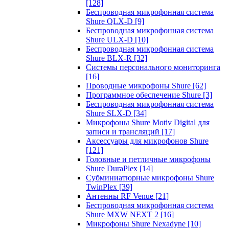
[128]
Беспроводная микрофонная система
Shure QLX-D
[9]
Беспроводная микрофонная система
Shure ULX-D
[10]
Беспроводная микрофонная система
Shure BLX-R
[32]
Системы персонального мониторинга
[16]
Проводные микрофоны Shure
[62]
Программное обеспечение Shure
[3]
Беспроводная микрофонная система
Shure SLX-D
[34]
Микрофоны Shure Motiv Digital для
записи и трансляций
[17]
Аксессуары для микрофонов Shure
[121]
Головные и петличные микрофоны
Shure DuraPlex
[14]
Субминиатюрные микрофоны Shure
TwinPlex
[39]
Антенны RF Venue
[21]
Беспроводная микрофонная система
Shure MXW NEXT 2
[16]
Микрофоны Shure Nexadyne
[10]