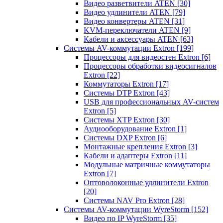
Видео разветвители ATEN
[30]
Видео удлинители ATEN
[79]
Видео конвертеры ATEN
[31]
KVM-переключатели ATEN
[9]
Кабели и аксессуары ATEN
[63]
Системы AV-коммутации Extron
[199]
Процессоры для видеостен Extron
[6]
Процессоры обработки видеосигналов
Extron
[22]
Коммутаторы Extron
[17]
Системы DTP Extron
[43]
USB для профессиональных AV-систем
Extron
[5]
Системы XTP Extron
[30]
Аудиооборудование Extron
[1]
Системы DXP Extron
[6]
Монтажные крепления Extron
[3]
Кабели и адаптеры Extron
[11]
Модульные матричные коммутаторы
Extron
[7]
Оптоволоконные удлинители Extron
[20]
Системы NAV Pro Extron
[28]
Системы AV-коммутации WyreStorm
[152]
Видео по IP WyreStorm
[35]