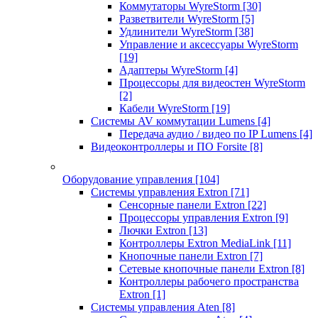
Коммутаторы WyreStorm
[30]
Разветвители WyreStorm
[5]
Удлинители WyreStorm
[38]
Управление и аксессуары WyreStorm
[19]
Адаптеры WyreStorm
[4]
Процессоры для видеостен WyreStorm
[2]
Кабели WyreStorm
[19]
Системы AV коммутации Lumens
[4]
Передача аудио / видео по IP Lumens
[4]
Видеоконтроллеры и ПО Forsite
[8]
Оборудование управления
[104]
Системы управления Extron
[71]
Сенсорные панели Extron
[22]
Процессоры управления Extron
[9]
Лючки Extron
[13]
Контроллеры Extron MediaLink
[11]
Кнопочные панели Extron
[7]
Сетевые кнопочные панели Extron
[8]
Контроллеры рабочего пространства
Extron
[1]
Системы управления Aten
[8]