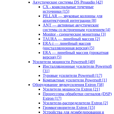
Акустические системы DS Proaudio
[42]
CX - коаксиальные точечные
источники
[15]
PILLAR — звуковые колонны для
архитектурной интеграции
[8]
ANT — активные акустические
системы со встроенным усилением
[4]
Monitor - сценические мониторы
[3]
TAURA — линейный массив
[2]
ERA-i — линейный массив
(инсталляционная версия)
[5]
ERA — линейный массив (прокатная
версия)
[5]
Усилители мощности Powersoft
[49]
Инсталляционные усилители Powersoft
[31]
Туровые усилители Powersoft
[17]
Компактные усилители Powersoft
[1]
Оборудование звукоусиления Extron
[58]
Усилители мощности Extron
[21]
Процессоры обработки сигналов (DSP)
Extron
[17]
Усилители-распределители Extron
[2]
Громкоговорители Extron
[15]
Устройства для деэмбедирования и