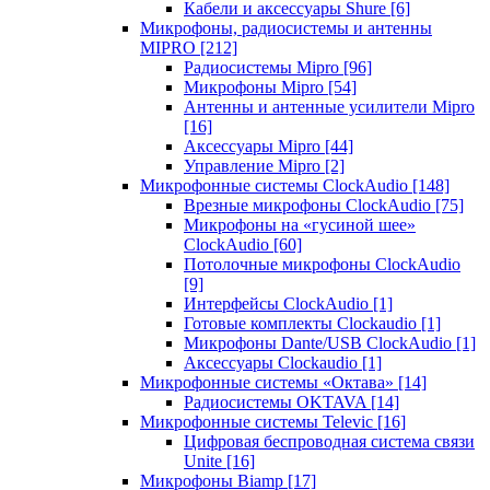
Кабели и аксессуары Shure
[6]
Микрофоны, радиосистемы и антенны
MIPRO
[212]
Радиосистемы Mipro
[96]
Микрофоны Mipro
[54]
Антенны и антенные усилители Mipro
[16]
Аксессуары Mipro
[44]
Управление Mipro
[2]
Микрофонные системы ClockAudio
[148]
Врезные микрофоны ClockAudio
[75]
Микрофоны на «гусиной шее»
ClockAudio
[60]
Потолочные микрофоны ClockAudio
[9]
Интерфейсы ClockAudio
[1]
Готовые комплекты Clockaudio
[1]
Микрофоны Dante/USB ClockAudio
[1]
Аксессуары Clockaudio
[1]
Микрофонные системы «Октава»
[14]
Радиосистемы OKTAVA
[14]
Микрофонные системы Televic
[16]
Цифровая беспроводная система связи
Unite
[16]
Микрофоны Biamp
[17]