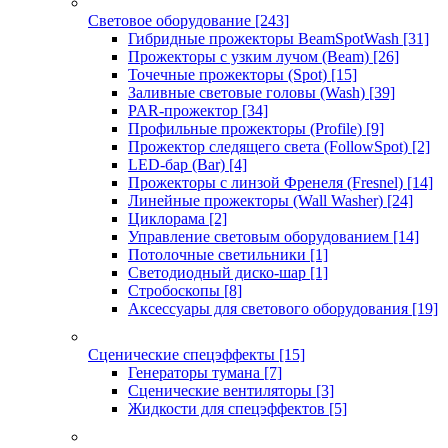
Световое оборудование
[243]
Гибридные прожекторы BeamSpotWash
[31]
Прожекторы с узким лучом (Beam)
[26]
Точечные прожекторы (Spot)
[15]
Заливные световые головы (Wash)
[39]
PAR-прожектор
[34]
Профильные прожекторы (Profile)
[9]
Прожектор следящего света (FollowSpot)
[2]
LED-бар (Bar)
[4]
Прожекторы с линзой Френеля (Fresnel)
[14]
Линейные прожекторы (Wall Washer)
[24]
Циклорама
[2]
Управление световым оборудованием
[14]
Потолочные светильники
[1]
Светодиодный диско-шар
[1]
Стробоскопы
[8]
Аксессуары для светового оборудования
[19]
Сценические спецэффекты
[15]
Генераторы тумана
[7]
Сценические вентиляторы
[3]
Жидкости для спецэффектов
[5]