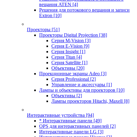
вещания ATEN
[4]
Решения для потокового вещания и записи
Extron
[10]
Проекторы
[51]
Проекторы Digital Projection
[38]
Серия M-Vision
[3]
Серия E-Vision
[9]
Серия Insight
[1]
Серия Titan
[4]
Серия Satellite
[1]
Объективы
[20]
Проекционные экраны Adeo
[3]
Серия Professional
[2]
Управление и аксессуары
[1]
Лампы и объективы для проекторов
[10]
Объективы
[2]
Лампы проекторов Hitachi, Maxell
[8]
Интерактивные устройства
[94]
* Интерактивные панели
[49]
OPS для интерактивных панелей
[2]
Интерактивные панели LG
[3]