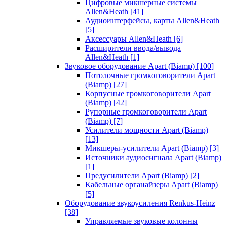
Цифровые микшерные системы
Allen&Heath
[41]
Аудиоинтерфейсы, карты Allen&Heath
[5]
Аксессуары Allen&Heath
[6]
Расширители ввода/вывода
Allen&Heath
[1]
Звуковое оборудование Apart (Biamp)
[100]
Потолочные громкоговорители Apart
(Biamp)
[27]
Корпусные громкоговорители Apart
(Biamp)
[42]
Рупорные громкоговорители Apart
(Biamp)
[7]
Усилители мощности Apart (Biamp)
[13]
Микшеры-усилители Apart (Biamp)
[3]
Источники аудиосигнала Apart (Biamp)
[1]
Предусилители Apart (Biamp)
[2]
Кабельные органайзеры Apart (Biamp)
[5]
Оборудование звукоусиления Renkus-Heinz
[38]
Управляемые звуковые колонны