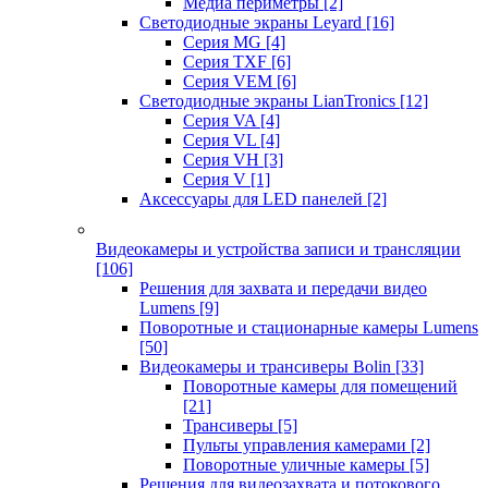
Медиа периметры
[2]
Светодиодные экраны Leyard
[16]
Серия MG
[4]
Серия TXF
[6]
Серия VEM
[6]
Светодиодные экраны LianTronics
[12]
Серия VA
[4]
Серия VL
[4]
Серия VH
[3]
Серия V
[1]
Аксессуары для LED панелей
[2]
Видеокамеры и устройства записи и трансляции
[106]
Решения для захвата и передачи видео
Lumens
[9]
Поворотные и стационарные камеры Lumens
[50]
Видеокамеры и трансиверы Bolin
[33]
Поворотные камеры для помещений
[21]
Трансиверы
[5]
Пульты управления камерами
[2]
Поворотные уличные камеры
[5]
Решения для видеозахвата и потокового