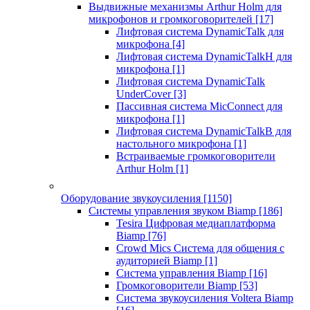
Выдвижные механизмы Arthur Holm для
микрофонов и громкоговорителей
[17]
Лифтовая система DynamicTalk для
микрофона
[4]
Лифтовая система DynamicTalkH для
микрофона
[1]
Лифтовая система DynamicTalk
UnderCover
[3]
Пассивная система MicConnect для
микрофона
[1]
Лифтовая система DynamicTalkB для
настольного микрофона
[1]
Встраиваемые громкоговорители
Arthur Holm
[1]
Оборудование звукоусиления
[1150]
Системы управления звуком Biamp
[186]
Tesira Цифровая медиаплатформа
Biamp
[76]
Crowd Mics Система для общения с
аудиторией Biamp
[1]
Система управления Biamp
[16]
Громкоговорители Biamp
[53]
Система звукоусиления Voltera Biamp