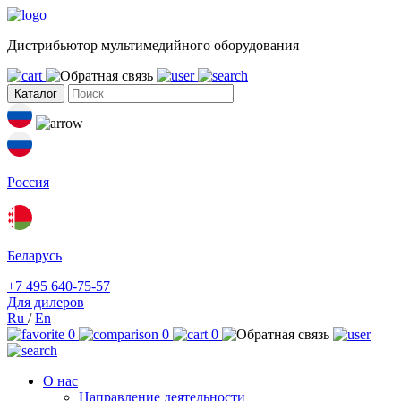
Дистрибьютор мультимедийного оборудования
Каталог
Россия
Беларусь
+7 495 640-75-57
Для дилеров
Ru
/
En
0
0
0
О нас
Направление деятельности