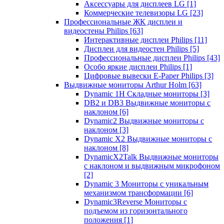
Аксессуары для дисплеев LG
[1]
Коммерческие телевизоры LG
[23]
Профессиональные ЖК дисплеи и
видеостены Philips
[63]
Интерактивные дисплеи Philips
[11]
Дисплеи для видеостен Philips
[5]
Профессиональные дисплеи Philips
[43]
Особо яркие дисплеи Philips
[1]
Цифровые вывески E-Paper Philips
[3]
Выдвижные мониторы Arthur Holm
[63]
Dynamic 1Н Складные мониторы
[3]
DB2 и DB3 Выдвижные мониторы с
наклоном
[6]
Dynamic2 Выдвижные мониторы с
наклоном
[3]
Dynamic X2 Выдвижные мониторы с
наклоном
[8]
DynamicX2Talk Выдвижные мониторы
с наклоном и выдвижным микрофоном
[2]
Dynamic 3 Мониторы с уникальным
механизмом трансформации
[6]
Dynamic3Reverse Мониторы с
подъемом из горизонтального
положения
[1]