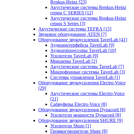
Renkus-Heinz
[23]
Акустические системы Renkus-Heinz
серии C SERIES
[12]
Акустические системы Renkus-Heinz
серии S Series
[3]
Акустические системы TEFRA
[15]
Звуковое оборудование ATEN
[7]
Оборудование звукоусиления TaverLab
[41]
Аудиоинтерфейсы TaverLab
[9]
Аудиопроцессоры TaverLab
[10]
Усилители TaverLab
[9]
Микшеры TaverLab
[2]
Акустические системы TaverLab
[7]
Микрофонные системы TaverLab
[3]
Системы управления TaverLab
[1]
Оборудование звукоусиления Electro-Voice
[29]
Акустические системы Electro-Voice
[21]
Сабвуферы Electro-Voice
[8]
Оборудование звукоусиления Dynacord
[8]
Усилители мощности Dynacord
[8]
Оборудование звукоусиления SHURE
[9]
Усилители Shure
[1]
Громкоговорители Shure
[8]