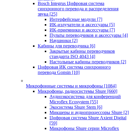
Bosch Integrus Цифровая система
синхронного перевода и распределения
звука
[25]
Интерфейсные модули
[7]
ИК-излучатели и аксессуары
[5]
ИК-приемники и аксессуары
[7]
Пульты переводчиков и аксессуары
[4]
Наушники
[2]
Кабины для переводчика
[6]
Закрытые кабины переводчиков
стандарта ISO 4043
[4]
Настольные кабины переводчиков
[2]
Цифровая ИК система синхронного
перевода Gonsin
[10]
Микрофонные системы и микрофоны
[1084]
Микрофоны, радиосистемы Shure
[660]
Аудиоэкосистема для конференций
Microflex Ecosystem
[55]
Экосистема Shure Stem
[6]
Микшеры и аудиопроцессоры Shure
[2]
Цифровая система Shure Axient Digital
[59]
Микрофоны Shure серии Microflex