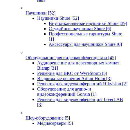
Наушники
[52]
Наушники Shure
[52]
Внутриканальные наушники Shure
[39]
Студийные наушники Shure
[6]
Профессиональные гарнитуры Shure
[1]
Аксессуары для наушников Shure
[6]
Оборудование для видеоконференцсвязи
[45]
Аудиорешение для переговорных комнат
Biamp
[31]
Решение для ВКС от WyreStorm
[5]
Выдвижные решения Arthur Holm
[3]
Решения для видеоконференций Hikvision
[2]
Оборудование для аудио- и
видеоконференций Gonsin
[1]
Решения для видеоконференций TaverLAB
[3]
Шоу-оборудование
[5]
Медиасерверы
[5]