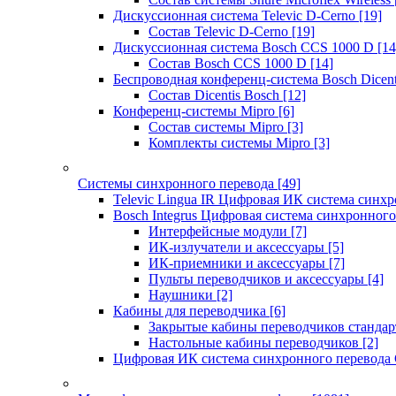
Дискуссионная система Televic D-Cerno
[19]
Состав Televic D-Cerno
[19]
Дискуссионная система Bosch CCS 1000 D
[14
Состав Bosch CCS 1000 D
[14]
Беспроводная конференц-система Bosch Dicen
Состав Dicentis Bosch
[12]
Конференц-системы Mipro
[6]
Состав системы Mipro
[3]
Комплекты системы Mipro
[3]
Системы синхронного перевода
[49]
Televic Lingua IR Цифровая ИК система синхр
Bosch Integrus Цифровая система синхронного
Интерфейсные модули
[7]
ИК-излучатели и аксессуары
[5]
ИК-приемники и аксессуары
[7]
Пульты переводчиков и аксессуары
[4]
Наушники
[2]
Кабины для переводчика
[6]
Закрытые кабины переводчиков стандар
Настольные кабины переводчиков
[2]
Цифровая ИК система синхронного перевода