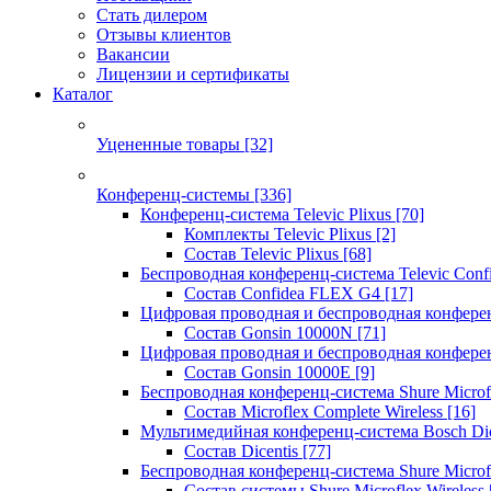
Стать дилером
Отзывы клиентов
Вакансии
Лицензии и сертификаты
Каталог
Уцененные товары
[32]
Конференц-системы
[336]
Конференц-система Televic Plixus
[70]
Комплекты Televic Plixus
[2]
Состав Televic Plixus
[68]
Беспроводная конференц-система Televic Con
Состав Confidea FLEX G4
[17]
Цифровая проводная и беспроводная конфере
Состав Gonsin 10000N
[71]
Цифровая проводная и беспроводная конфере
Состав Gonsin 10000E
[9]
Беспроводная конференц-система Shure Microfl
Состав Microflex Complete Wireless
[16]
Мультимедийная конференц-система Bosch Dic
Состав Dicentis
[77]
Беспроводная конференц-система Shure Microfl
Состав системы Shure Microflex Wireless