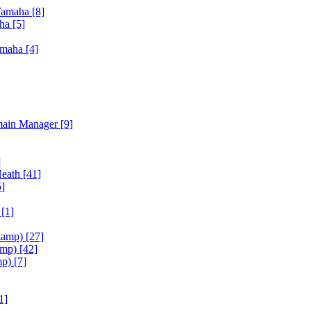
Yamaha
[8]
aha
[5]
amaha
[4]
main Manager
[9]
]
Heath
[41]
5]
h
[1]
iamp)
[27]
amp)
[42]
mp)
[7]
1]