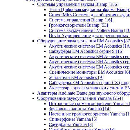
Системы управления звуком Biamp
[186]
Tesira Цифровая медиаплатформа Biamp
Crowd Mics Система для общения с ауд
Система управления Biamp
[16]
Громкоговорители Biamp
[53]
Система звукоусиления Voltera Biamp
[16
Devio Аудиорешение для переговорных
Оборудование звукоусиления EM Acoustics
[87
Акустические системы EM Acoustics 
Сабвуферы EM Acoustics серии S
[16]
Акустические системы EM Acoustics с
Акустические системы EM Acoustics сер
Акустические системы EM Acoustics сер
Сценические мониторы EM Acoustics
[6]
Усилители EM Acoustics
[9]
Сабвуферы EM Acoustics серии CS (кар
Аксессуары для акустических систем EM
Адаптеры Audinate Dante для звукового обор
Оборудование звукоусиления Yamaha
[254]
Потолочные громкоговорители Yamaha
Звуковые колонны Yamaha
[14]
Настенные громкоговорители Yamaha
[1
Спикерфоны Yamaha
[5]
Саундбары Yamaha
[3]
Студийные мониторы Yamaha
[8]