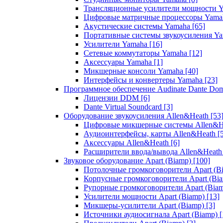
Трансляционные усилители мощности 
Цифровые матричные процессоры Yam
Акустические системы Yamaha
[65]
Портативные системы звукоусиления Y
Усилители Yamaha
[16]
Сетевые коммутаторы Yamaha
[12]
Аксессуары Yamaha
[1]
Микшерные консоли Yamaha
[40]
Интерфейсы и конвертеры Yamaha
[23]
Программное обеспечение Audinate Dante Do
Лицензии DDM
[6]
Dante Virtual Soundcard
[3]
Оборудование звукоусиления Allen&Heath
[53
Цифровые микшерные системы Allen&
Аудиоинтерфейсы, карты Allen&Heath
[
Аксессуары Allen&Heath
[6]
Расширители ввода/вывода Allen&Heat
Звуковое оборудование Apart (Biamp)
[100]
Потолочные громкоговорители Apart (B
Корпусные громкоговорители Apart (Bi
Рупорные громкоговорители Apart (Bia
Усилители мощности Apart (Biamp)
[13]
Микшеры-усилители Apart (Biamp)
[3]
Источники аудиосигнала Apart (Biamp)
[