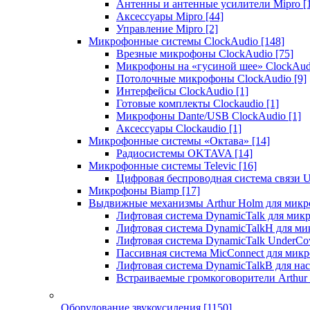
Антенны и антенные усилители Mipro
[
Аксессуары Mipro
[44]
Управление Mipro
[2]
Микрофонные системы ClockAudio
[148]
Врезные микрофоны ClockAudio
[75]
Микрофоны на «гусиной шее» ClockAu
Потолочные микрофоны ClockAudio
[9]
Интерфейсы ClockAudio
[1]
Готовые комплекты Clockaudio
[1]
Микрофоны Dante/USB ClockAudio
[1]
Аксессуары Clockaudio
[1]
Микрофонные системы «Октава»
[14]
Радиосистемы OKTAVA
[14]
Микрофонные системы Televic
[16]
Цифровая беспроводная система связи U
Микрофоны Biamp
[17]
Выдвижные механизмы Arthur Holm для микр
Лифтовая система DynamicTalk для ми
Лифтовая система DynamicTalkH для м
Лифтовая система DynamicTalk UnderCo
Пассивная система MicConnect для мик
Лифтовая система DynamicTalkB для на
Встраиваемые громкоговорители Arthu
Оборудование звукоусиления
[1150]