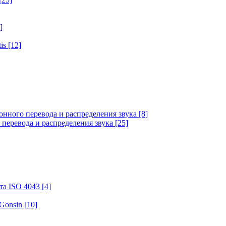
]
tis
[12]
онного перевода и распределения звука
[8]
 перевода и распределения звука
[25]
та ISO 4043
[4]
 Gonsin
[10]