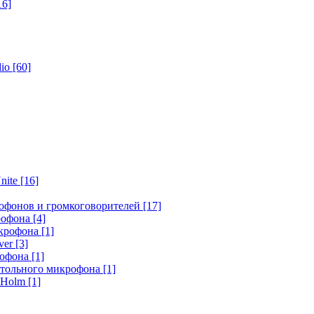
16]
dio
[60]
nite
[16]
офонов и громкоговорителей
[17]
крофона
[4]
икрофона
[1]
ver
[3]
рофона
[1]
стольного микрофона
[1]
r Holm
[1]