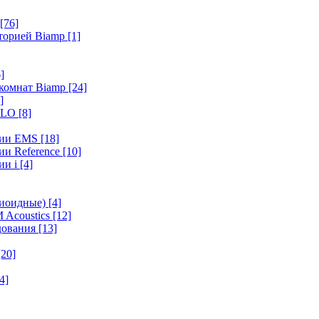
[76]
иторией Biamp
[1]
]
 комнат Biamp
[24]
]
HALO
[8]
ерии EMS
[18]
ии Reference
[10]
ии i
[4]
диоидные)
[4]
 Acoustics
[12]
удования
[13]
[20]
4]