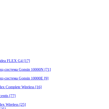
fidea FLEX G4
[17]
нц-система Gonsin 10000N
[71]
нц-система Gonsin 10000E
[9]
ex Complete Wireless
[16]
entis
[77]
ex Wireless
[25]
[25]