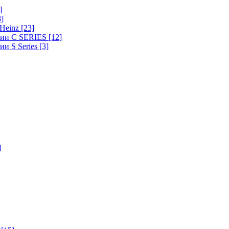
]
8]
-Heinz
[23]
ерии C SERIES
[12]
ии S Series
[3]
]