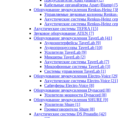
Предусилители Apart (Biamp)
[2]
Кабельные органайзеры Apart (Biamp)
[5
Оборудование звукоусиления Renkus-Heinz
[3
Управляемые звуковые колонны Renkus
Акустические системы Renkus-Heinz с
Акустические системы Renkus-Heinz сер
Акустические системы TEFRA
[15]
Звуковое оборудование ATEN
[7]
Оборудование звукоусиления TaverLab
[41]
Аудиоинтерфейсы TaverLab
[9]
Аудиопроцессоры TaverLab
[10]
Усилители TaverLab
[9]
Микшеры TaverLab
[2]
Акустические системы TaverLab
[7]
Микрофонные системы TaverLab
[3]
Системы управления TaverLab
[1]
Оборудование звукоусиления Electro-Voice
[29
Акустические системы Electro-Voice
[21]
Сабвуферы Electro-Voice
[8]
Оборудование звукоусиления Dynacord
[8]
Усилители мощности Dynacord
[8]
Оборудование звукоусиления SHURE
[9]
Усилители Shure
[1]
Громкоговорители Shure
[8]
Акустические системы DS Proaudio
[42]