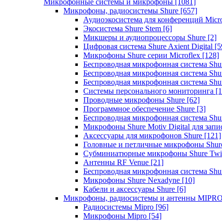
Микрофонные системы и микрофоны
[1081]
Микрофоны, радиосистемы Shure
[657]
Аудиоэкосистема для конференций Micro
Экосистема Shure Stem
[6]
Микшеры и аудиопроцессоры Shure
[2]
Цифровая система Shure Axient Digital
[5
Микрофоны Shure серии Microflex
[128]
Беспроводная микрофонная система Sh
Беспроводная микрофонная система Sh
Беспроводная микрофонная система Sh
Системы персонального мониторинга
[1
Проводные микрофоны Shure
[62]
Программное обеспечение Shure
[3]
Беспроводная микрофонная система Sh
Микрофоны Shure Motiv Digital для зап
Аксессуары для микрофонов Shure
[121]
Головные и петличные микрофоны Shur
Субминиатюрные микрофоны Shure Twi
Антенны RF Venue
[21]
Беспроводная микрофонная система S
Микрофоны Shure Nexadyne
[10]
Кабели и аксессуары Shure
[6]
Микрофоны, радиосистемы и антенны MIPR
Радиосистемы Mipro
[96]
Микрофоны Mipro
[54]