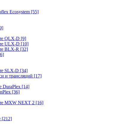
flex Ecosystem
[55]
9]
ure QLX-D
[9]
ure ULX-D
[10]
ure BLX-R
[32]
6]
ure SLX-D
[34]
иси и трансляций
[17]
e DuraPlex
[14]
nPlex
[36]
hure MXW NEXT 2
[16]
O
[212]