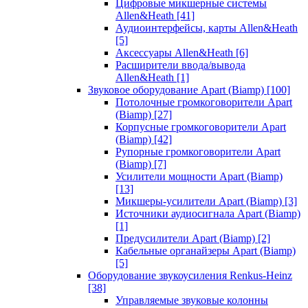
Цифровые микшерные системы
Allen&Heath
[41]
Аудиоинтерфейсы, карты Allen&Heath
[5]
Аксессуары Allen&Heath
[6]
Расширители ввода/вывода
Allen&Heath
[1]
Звуковое оборудование Apart (Biamp)
[100]
Потолочные громкоговорители Apart
(Biamp)
[27]
Корпусные громкоговорители Apart
(Biamp)
[42]
Рупорные громкоговорители Apart
(Biamp)
[7]
Усилители мощности Apart (Biamp)
[13]
Микшеры-усилители Apart (Biamp)
[3]
Источники аудиосигнала Apart (Biamp)
[1]
Предусилители Apart (Biamp)
[2]
Кабельные органайзеры Apart (Biamp)
[5]
Оборудование звукоусиления Renkus-Heinz
[38]
Управляемые звуковые колонны