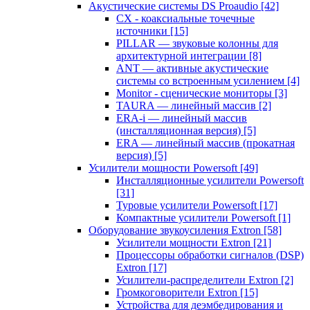
Акустические системы DS Proaudio
[42]
CX - коаксиальные точечные
источники
[15]
PILLAR — звуковые колонны для
архитектурной интеграции
[8]
ANT — активные акустические
системы со встроенным усилением
[4]
Monitor - сценические мониторы
[3]
TAURA — линейный массив
[2]
ERA-i — линейный массив
(инсталляционная версия)
[5]
ERA — линейный массив (прокатная
версия)
[5]
Усилители мощности Powersoft
[49]
Инсталляционные усилители Powersoft
[31]
Туровые усилители Powersoft
[17]
Компактные усилители Powersoft
[1]
Оборудование звукоусиления Extron
[58]
Усилители мощности Extron
[21]
Процессоры обработки сигналов (DSP)
Extron
[17]
Усилители-распределители Extron
[2]
Громкоговорители Extron
[15]
Устройства для деэмбедирования и