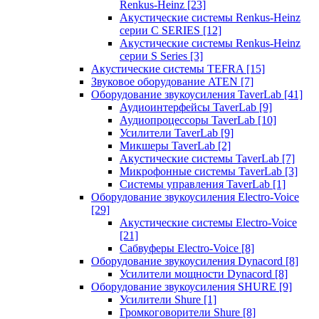
Renkus-Heinz
[23]
Акустические системы Renkus-Heinz
серии C SERIES
[12]
Акустические системы Renkus-Heinz
серии S Series
[3]
Акустические системы TEFRA
[15]
Звуковое оборудование ATEN
[7]
Оборудование звукоусиления TaverLab
[41]
Аудиоинтерфейсы TaverLab
[9]
Аудиопроцессоры TaverLab
[10]
Усилители TaverLab
[9]
Микшеры TaverLab
[2]
Акустические системы TaverLab
[7]
Микрофонные системы TaverLab
[3]
Системы управления TaverLab
[1]
Оборудование звукоусиления Electro-Voice
[29]
Акустические системы Electro-Voice
[21]
Сабвуферы Electro-Voice
[8]
Оборудование звукоусиления Dynacord
[8]
Усилители мощности Dynacord
[8]
Оборудование звукоусиления SHURE
[9]
Усилители Shure
[1]
Громкоговорители Shure
[8]