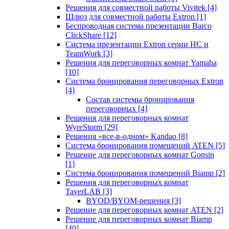
Решения для совместной работы Vivitek
[4]
Шлюз для совместной работы Extron
[1]
Беспроводная система презентации Barco
ClickShare
[12]
Система презентации Extron серии HC и
TeamWork
[3]
Решения для переговорных комнат Yamaha
[10]
Система бронирования переговорных Extron
[4]
Состав системы бронирования
переговорных
[4]
Решения для переговорных комнат
WyreStorm
[29]
Решения «все-в-одном» Kandao
[8]
Система бронирования помещений ATEN
[5]
Решение для переговорных комнат Gonsin
[1]
Система бронирования помещений Biamp
[2]
Решения для переговорных комнат
TaverLAB
[3]
BYOD/BYOM-решения
[3]
Решение для переговорных комнат ATEN
[2]
Решение для переговорных комнат Biamp
[40]