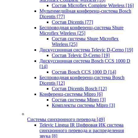
Состав Microflex Complete Wireless
[16]
Мультимедийная конференц-система Bosch
Dicentis
[77]
Состав Dicentis
[77]
Беспроводная конференц-система Shure
Microflex Wireless
[25]
Состав системы Shure Microflex
Wireless
[25]
Дискуссионная система Televic D-Cerno
[19]
Состав Televic D-Cerno
[19]
Дискуссионная система Bosch CCS 1000 D
[14]
Состав Bosch CCS 1000 D
[14]
Беспроводная конференц-система Bosch
Dicentis
[12]
Состав Dicentis Bosch
[12]
Конференц-системы Mipro
[6]
Состав системы Mipro
[3]
Комплекты системы Mipro
[3]
Системы синхронного перевода
[49]
Televic Lingua IR Цифровая ИК система
синхронного перевода и распределения
звука
[8]