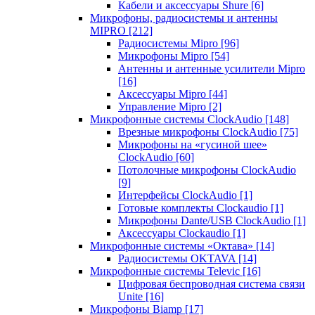
Кабели и аксессуары Shure
[6]
Микрофоны, радиосистемы и антенны
MIPRO
[212]
Радиосистемы Mipro
[96]
Микрофоны Mipro
[54]
Антенны и антенные усилители Mipro
[16]
Аксессуары Mipro
[44]
Управление Mipro
[2]
Микрофонные системы ClockAudio
[148]
Врезные микрофоны ClockAudio
[75]
Микрофоны на «гусиной шее»
ClockAudio
[60]
Потолочные микрофоны ClockAudio
[9]
Интерфейсы ClockAudio
[1]
Готовые комплекты Clockaudio
[1]
Микрофоны Dante/USB ClockAudio
[1]
Аксессуары Clockaudio
[1]
Микрофонные системы «Октава»
[14]
Радиосистемы OKTAVA
[14]
Микрофонные системы Televic
[16]
Цифровая беспроводная система связи
Unite
[16]
Микрофоны Biamp
[17]