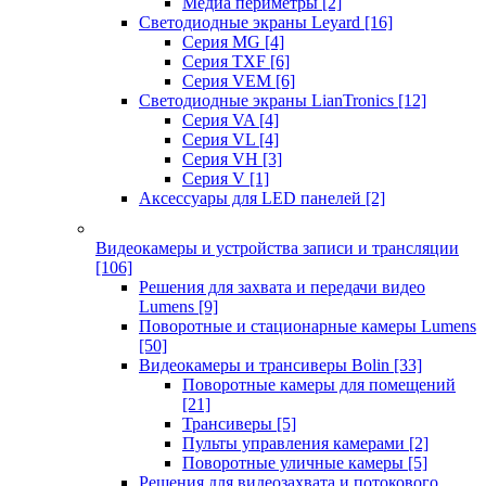
Медиа периметры
[2]
Светодиодные экраны Leyard
[16]
Серия MG
[4]
Серия TXF
[6]
Серия VEM
[6]
Светодиодные экраны LianTronics
[12]
Серия VA
[4]
Серия VL
[4]
Серия VH
[3]
Серия V
[1]
Аксессуары для LED панелей
[2]
Видеокамеры и устройства записи и трансляции
[106]
Решения для захвата и передачи видео
Lumens
[9]
Поворотные и стационарные камеры Lumens
[50]
Видеокамеры и трансиверы Bolin
[33]
Поворотные камеры для помещений
[21]
Трансиверы
[5]
Пульты управления камерами
[2]
Поворотные уличные камеры
[5]
Решения для видеозахвата и потокового