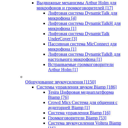
Выдвижные механизмы Arthur Holm для
микрофонов и громкоговорителей
[17]
Лифтовая система DynamicTalk для
микрофона
[4]
Лифтовая система DynamicTalkH для
микрофона
[1]
Лифтовая система DynamicTalk
UnderCover
[3]
Пассивная система MicConnect для
микрофона
[1]
Лифтовая система DynamicTalkB для
настольного микрофона
[1]
Встраиваемые громкоговорители
Arthur Holm
[1]
Оборудование звукоусиления
[1150]
Системы управления звуком Biamp
[186]
Tesira Цифровая медиаплатформа
Biamp
[76]
Crowd Mics Система для общения с
аудиторией Biamp
[1]
Система управления Biamp
[16]
Громкоговорители Biamp
[53]
Система звукоусиления Voltera Biamp