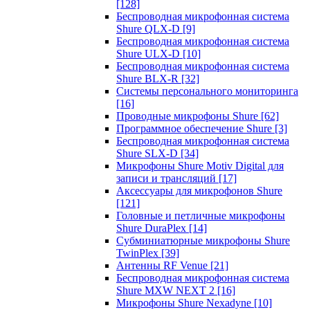
[128]
Беспроводная микрофонная система
Shure QLX-D
[9]
Беспроводная микрофонная система
Shure ULX-D
[10]
Беспроводная микрофонная система
Shure BLX-R
[32]
Системы персонального мониторинга
[16]
Проводные микрофоны Shure
[62]
Программное обеспечение Shure
[3]
Беспроводная микрофонная система
Shure SLX-D
[34]
Микрофоны Shure Motiv Digital для
записи и трансляций
[17]
Аксессуары для микрофонов Shure
[121]
Головные и петличные микрофоны
Shure DuraPlex
[14]
Субминиатюрные микрофоны Shure
TwinPlex
[39]
Антенны RF Venue
[21]
Беспроводная микрофонная система
Shure MXW NEXT 2
[16]
Микрофоны Shure Nexadyne
[10]