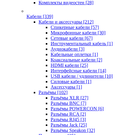
Комплекты видеостен
[28]
Кабели
[339]
Кабели и аксессуары
[212]
Спикерные кабели
[57]
Микрофонные кабели
[30]
Сетевые кабели
[67]
Инструментальный кабель
[1]
Аудиокабели
[3]
Кабельные оплетки
[1]
Коаксиальные кабели
[2]
HDMI кабели
[25]
Интерфейсные кабели
[14]
USB кабели / удлинители
[10]
Силовые кабели
[1]
Аксессуары
[1]
Разъёмы
[102]
Разъёмы XLR
[27]
Разъёмы BNC
[7]
Разъёмы POWERCON
[6]
Разъёмы RCA
[2]
Разъёмы RJ45
[3]
Разъёмы Jack
[25]
Разъёмы Speakon
[32]