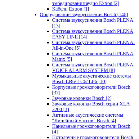
эмбедирования аудио Extron
[2]
Кабели Extron
[1]
Оборудование звукоусиления Bosch
[146]
Система звукоусиления Bosch PLENA
[13]
Система звукоусиления Bosch PLENA
EASY LINE
[14]
Система звукоусиления Bosch PLENA-
All-in-One
[5]
Система звукоусиления Bosch PLENA
Matrix
[5]
Система звукоусиления Bosch PLENA
VOICE ALARM SYSTEM
[8]
Музыкальные акустические системы
Bosch LB6/ LC6/ LP6
[10]
Корпусные громкоговорители Bosch
[37]
Звуковые колонки Bosch
[2]
Звуковые колонки Bosch серии XLA
3200
[3]
Активные акустические системы
"Линейный массив" Bosch
[4]
Панельные громкоговорители Bosch
[4]
Потолочные громкоговорители Bosch