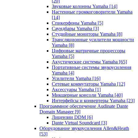
[20]
Звуковые колонны Yamaha
[14]
Настенные громкоговорители Yamaha
[14]
Спикерфоны Yamaha
[5]
Саундбары Yamaha
[3]
Студийные мониторы Yamaha
[8]
Трансляционные усилители мощности
Yamaha
[8]
Цифровые матричные процессоры
Yamaha
[5]
Акустические системы Yamaha
[65]
Портативные системы звукоусиления
Yamaha
[4]
Усилители Yamaha
[16]
Сетевые коммутаторы Yamaha
[12]
Аксессуары Yamaha
[1]
Микшерные консоли Yamaha
[40]
Интерфейсы и конвертеры Yamaha
[23]
Программное обеспечение Audinate Dante
Domain Manager
[9]
Лицензии DDM
[6]
Dante Virtual Soundcard
[3]
Оборудование звукоусиления Allen&Heath
[53]