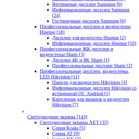
Витринные дисплеи Sumsung
[6]
Информационные дисплеи Samsung
[24]
Гостиничные дисплеи Samsung
[6]
Профессиональные дисплеи и видеостены
Hisense
[18]
Дисплеи для видеостен Hisense
[2]
Информационные дисплеи Hisense
[16]
Профессиональные ЖК дисплеи и
видеостены Sharp
[3]
Дисплеи 4K и 8K Sharp
[1]
Профессиональные дисплеи Sharp
[2]
Профессиональные дисплеи, видеостены,
LED Hikvision
[11]
Панели для видеостен Hikvision
[3]
Информационные дисплеи Hikvision со
встроенной ОС Andriod
[1]
Крепления для экранов и видеостен
Hikvision
[7]
Светодиодные экраны
[143]
Светодиодные экраны AET
[35]
Cерия Koala
[5]
Серия AT
[9]