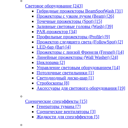
Световое оборудование
[243]
Гибридные прожекторы BeamSpotWash
[31]
Прожекторы с узким лучом (Beam)
[26]
Точечные прожекторы (Spot)
[15]
Заливные световые головы (Wash)
[39]
PAR-прожектор
[34]
Профильные прожекторы (Profile)
[9]
Прожектор следящего света (FollowSpot)
[2]
LED-бар (Bar)
[4]
Прожекторы с линзой Френеля (Fresnel)
[14]
Линейные прожекторы (Wall Washer)
[24]
Циклорама
[2]
Управление световым оборудованием
[14]
Потолочные светильники
[1]
Светодиодный диско-шар
[1]
Стробоскопы
[8]
Аксессуары для светового оборудования
[19]
Сценические спецэффекты
[15]
Генераторы тумана
[7]
Сценические вентиляторы
[3]
Жидкости для спецэффектов
[5]