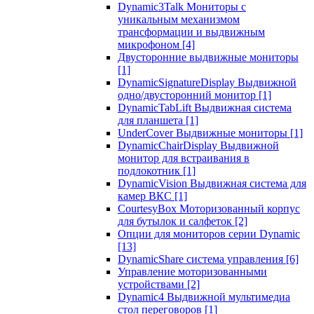
Dynamic3Talk Мониторы с
уникальным механизмом
трансформации и выдвижным
микрофоном
[4]
Двусторонние выдвижные мониторы
[1]
DynamicSignatureDisplay Выдвижной
одно/двусторонний монитор
[1]
DynamicTabLift Выдвижная система
для планшета
[1]
UnderCover Выдвижные мониторы
[1]
DynamicChairDisplay Выдвижной
монитор для встраивания в
подлокотник
[1]
DynamicVision Выдвижная система для
камер ВКС
[1]
CourtesyBox Моторизованный корпус
для бутылок и салфеток
[2]
Опции для мониторов серии Dynamic
[13]
DynamicShare система управления
[6]
Управление моторизованными
устройствами
[2]
Dynamic4 Выдвижной мультимедиа
стол переговоров
[1]