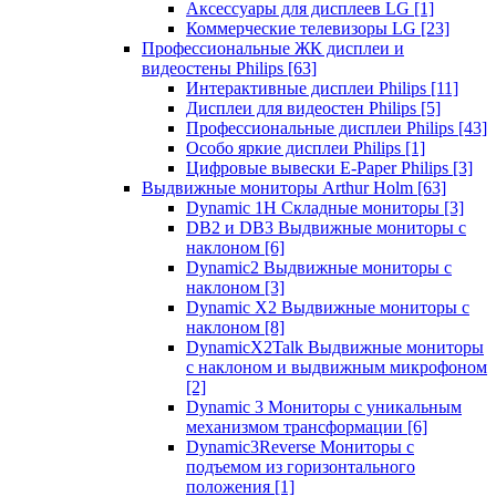
Аксессуары для дисплеев LG
[1]
Коммерческие телевизоры LG
[23]
Профессиональные ЖК дисплеи и
видеостены Philips
[63]
Интерактивные дисплеи Philips
[11]
Дисплеи для видеостен Philips
[5]
Профессиональные дисплеи Philips
[43]
Особо яркие дисплеи Philips
[1]
Цифровые вывески E-Paper Philips
[3]
Выдвижные мониторы Arthur Holm
[63]
Dynamic 1Н Складные мониторы
[3]
DB2 и DB3 Выдвижные мониторы с
наклоном
[6]
Dynamic2 Выдвижные мониторы с
наклоном
[3]
Dynamic X2 Выдвижные мониторы с
наклоном
[8]
DynamicX2Talk Выдвижные мониторы
с наклоном и выдвижным микрофоном
[2]
Dynamic 3 Мониторы с уникальным
механизмом трансформации
[6]
Dynamic3Reverse Мониторы с
подъемом из горизонтального
положения
[1]