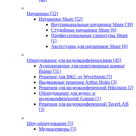
Наушники
[52]
Наушники Shure
[52]
Внутриканальные наушники Shure
[39]
Студийные наушники Shure
[6]
Профессиональные гарнитуры Shure
[1]
Аксессуары для наушников Shure
[6]
Оборудование для видеоконференцсвязи
[45]
Аудиорешение для переговорных комнат
Biamp
[31]
Решение для ВКС от WyreStorm
[5]
Выдвижные решения Arthur Holm
[3]
Решения для видеоконференций Hikvision
[2]
Оборудование для аудио- и
видеоконференций Gonsin
[1]
Решения для видеоконференций TaverLAB
[3]
Шоу-оборудование
[5]
Медиасерверы
[5]