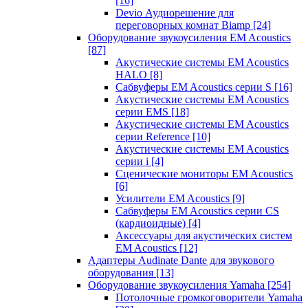
[16]
Devio Аудиорешение для
переговорных комнат Biamp
[24]
Оборудование звукоусиления EM Acoustics
[87]
Акустические системы EM Acoustics
HALO
[8]
Сабвуферы EM Acoustics серии S
[16]
Акустические системы EM Acoustics
серии EMS
[18]
Акустические системы EM Acoustics
серии Reference
[10]
Акустические системы EM Acoustics
серии i
[4]
Сценические мониторы EM Acoustics
[6]
Усилители EM Acoustics
[9]
Сабвуферы EM Acoustics серии CS
(кардиоидные)
[4]
Аксессуары для акустических систем
EM Acoustics
[12]
Адаптеры Audinate Dante для звукового
оборудования
[13]
Оборудование звукоусиления Yamaha
[254]
Потолочные громкоговорители Yamaha