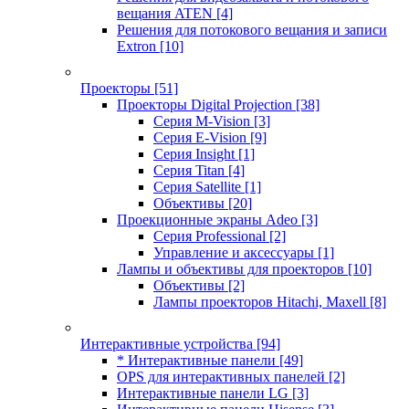
вещания ATEN
[4]
Решения для потокового вещания и записи
Extron
[10]
Проекторы
[51]
Проекторы Digital Projection
[38]
Серия M-Vision
[3]
Серия E-Vision
[9]
Серия Insight
[1]
Серия Titan
[4]
Серия Satellite
[1]
Объективы
[20]
Проекционные экраны Adeo
[3]
Серия Professional
[2]
Управление и аксессуары
[1]
Лампы и объективы для проекторов
[10]
Объективы
[2]
Лампы проекторов Hitachi, Maxell
[8]
Интерактивные устройства
[94]
* Интерактивные панели
[49]
OPS для интерактивных панелей
[2]
Интерактивные панели LG
[3]