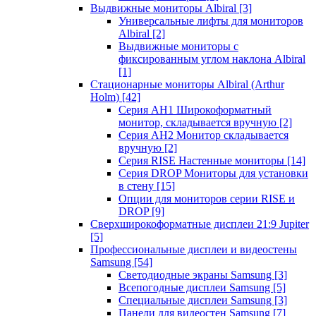
Выдвижные мониторы Albiral
[3]
Универсальные лифты для мониторов
Albiral
[2]
Выдвижные мониторы с
фиксированным углом наклона Albiral
[1]
Стационарные мониторы Albiral (Arthur
Holm)
[42]
Серия AH1 Широкоформатный
монитор, складывается вручную
[2]
Серия AH2 Монитор складывается
вручную
[2]
Серия RISE Настенные мониторы
[14]
Серия DROP Мониторы для установки
в стену
[15]
Опции для мониторов серии RISE и
DROP
[9]
Сверхширокоформатные дисплеи 21:9 Jupiter
[5]
Профессиональные дисплеи и видеостены
Samsung
[54]
Светодиодные экраны Samsung
[3]
Всепогодные дисплеи Samsung
[5]
Специальные дисплеи Samsung
[3]
Панели для видеостен Samsung
[7]