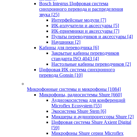
Bosch Integrus Цифровая система
синхронного перевода и распределения
звука
[25]
Интерфейсные модули
[7]
ИК-излучатели и аксессуары
[5]
ИК-приемники и аксессуары
[7]
Пульты переводчиков и аксессуары
[4]
Наушники
[2]
Кабины для переводчика
[6]
Закрытые кабины переводчиков
стандарта ISO 4043
[4]
Настольные кабины переводчиков
[2]
Цифровая ИК система синхронного
перевода Gonsin
[10]
Микрофонные системы и микрофоны
[1084]
Микрофоны, радиосистемы Shure
[660]
Аудиоэкосистема для конференций
Microflex Ecosystem
[55]
Экосистема Shure Stem
[6]
Микшеры и аудиопроцессоры Shure
[2]
Цифровая система Shure Axient Digital
[59]
Микрофоны Shure серии Microflex