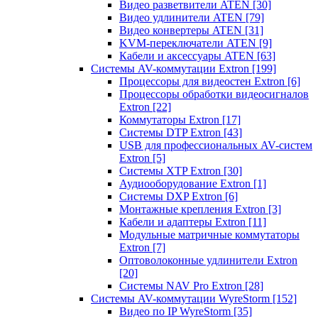
Видео разветвители ATEN
[30]
Видео удлинители ATEN
[79]
Видео конвертеры ATEN
[31]
KVM-переключатели ATEN
[9]
Кабели и аксессуары ATEN
[63]
Системы AV-коммутации Extron
[199]
Процессоры для видеостен Extron
[6]
Процессоры обработки видеосигналов
Extron
[22]
Коммутаторы Extron
[17]
Системы DTP Extron
[43]
USB для профессиональных AV-систем
Extron
[5]
Системы XTP Extron
[30]
Аудиооборудование Extron
[1]
Системы DXP Extron
[6]
Монтажные крепления Extron
[3]
Кабели и адаптеры Extron
[11]
Модульные матричные коммутаторы
Extron
[7]
Оптоволоконные удлинители Extron
[20]
Системы NAV Pro Extron
[28]
Системы AV-коммутации WyreStorm
[152]
Видео по IP WyreStorm
[35]