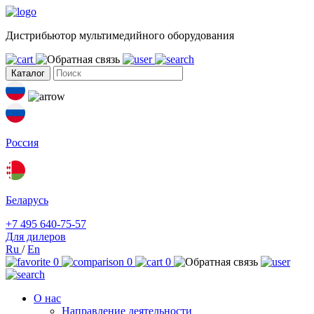
Дистрибьютор мультимедийного оборудования
Каталог
Россия
Беларусь
+7 495 640-75-57
Для дилеров
Ru
/
En
0
0
0
О нас
Направление деятельности