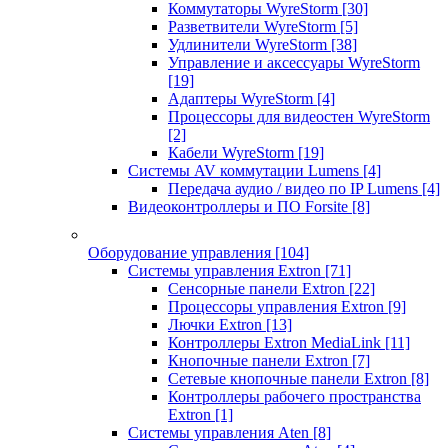
Коммутаторы WyreStorm
[30]
Разветвители WyreStorm
[5]
Удлинители WyreStorm
[38]
Управление и аксессуары WyreStorm
[19]
Адаптеры WyreStorm
[4]
Процессоры для видеостен WyreStorm
[2]
Кабели WyreStorm
[19]
Системы AV коммутации Lumens
[4]
Передача аудио / видео по IP Lumens
[4]
Видеоконтроллеры и ПО Forsite
[8]
Оборудование управления
[104]
Системы управления Extron
[71]
Сенсорные панели Extron
[22]
Процессоры управления Extron
[9]
Лючки Extron
[13]
Контроллеры Extron MediaLink
[11]
Кнопочные панели Extron
[7]
Сетевые кнопочные панели Extron
[8]
Контроллеры рабочего пространства
Extron
[1]
Системы управления Aten
[8]