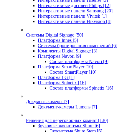
Интерактивные панели Hisense
[3]
Интерактивные дисплеи Philips
[12]
Интерактивные панели Samsung
[20]
Интерактивные панели Vivitek
[1]
Интерактивные панели Hikvision
[4]
Системы Digital Signage
[50]
Платформа Innes
[5]
Системы бронирования помещений
[6]
Комплекты Digital Signage
[3]
Платформа Navori
[9]
Состав платформы Navori
[9]
Платформа SmartPlayer
[10]
Состав SmartPlayer
[10]
Платформа LG
[1]
Платформа Spinetix
[16]
Состав платформы Spinetix
[16]
Документ-камеры
[7]
Документ-камеры Lumens
[7]
Решения для переговорных комнат
[130]
Звуковые экосистемы Shure
[6]
Экосистема Shure Stem
[6]