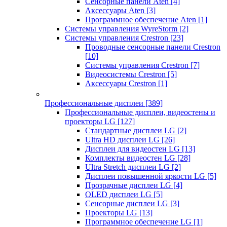
Сенсорные панели Aten
[4]
Аксессуары Aten
[3]
Программное обеспечение Aten
[1]
Системы управления WyreStorm
[2]
Системы управления Crestron
[23]
Проводные сенсорные панели Crestron
[10]
Системы управления Crestron
[7]
Видеосистемы Crestron
[5]
Аксессуары Crestron
[1]
Профессиональные дисплеи
[389]
Профессиональные дисплеи, видеостены и
проекторы LG
[127]
Стандартные дисплеи LG
[2]
Ultra HD дисплеи LG
[26]
Дисплеи для видеостен LG
[13]
Комплекты видеостен LG
[28]
Ultra Stretch дисплеи LG
[2]
Дисплеи повышенной яркости LG
[5]
Прозрачные дисплеи LG
[4]
OLED дисплеи LG
[5]
Сенсорные дисплеи LG
[3]
Проекторы LG
[13]
Программное обеспечение LG
[1]