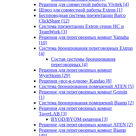
Решения для совместной работы Vivitek
[4]
Шлюз для совместной работы Extron
[1]
Беспроводная система презентации Barco
ClickShare
[12]
Система презентации Extron серии HC и
TeamWork
[3]
Решения для переговорных комнат Yamaha
[10]
Система бронирования переговорных Extron
[4]
Состав системы бронирования
переговорных
[4]
Решения для переговорных комнат
WyreStorm
[29]
Решения «все-в-одном» Kandao
[8]
Система бронирования помещений ATEN
[5]
Решение для переговорных комнат Gonsin
[1]
Система бронирования помещений Biamp
[2]
Решения для переговорных комнат
TaverLAB
[3]
BYOD/BYOM-решения
[3]
Решение для переговорных комнат ATEN
[2]
Решение для переговорных комнат Biamp
[40]