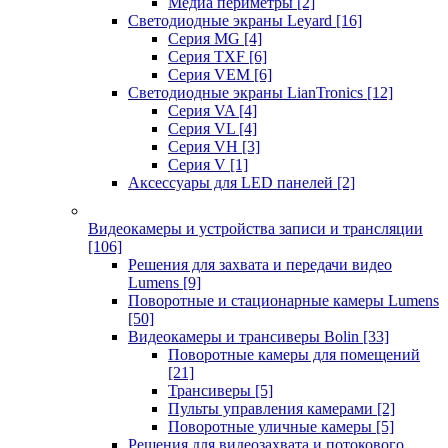
Медиа периметры
[2]
Светодиодные экраны Leyard
[16]
Серия MG
[4]
Серия TXF
[6]
Серия VEM
[6]
Светодиодные экраны LianTronics
[12]
Серия VA
[4]
Серия VL
[4]
Серия VH
[3]
Серия V
[1]
Аксессуары для LED панелей
[2]
Видеокамеры и устройства записи и трансляции
[106]
Решения для захвата и передачи видео
Lumens
[9]
Поворотные и стационарные камеры Lumens
[50]
Видеокамеры и трансиверы Bolin
[33]
Поворотные камеры для помещений
[21]
Трансиверы
[5]
Пульты управления камерами
[2]
Поворотные уличные камеры
[5]
Решения для видеозахвата и потокового