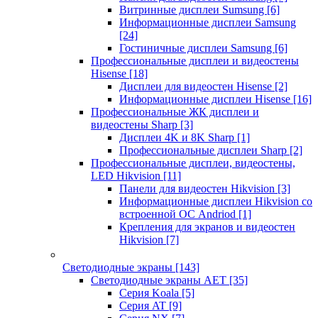
Витринные дисплеи Sumsung
[6]
Информационные дисплеи Samsung
[24]
Гостиничные дисплеи Samsung
[6]
Профессиональные дисплеи и видеостены
Hisense
[18]
Дисплеи для видеостен Hisense
[2]
Информационные дисплеи Hisense
[16]
Профессиональные ЖК дисплеи и
видеостены Sharp
[3]
Дисплеи 4K и 8K Sharp
[1]
Профессиональные дисплеи Sharp
[2]
Профессиональные дисплеи, видеостены,
LED Hikvision
[11]
Панели для видеостен Hikvision
[3]
Информационные дисплеи Hikvision со
встроенной ОС Andriod
[1]
Крепления для экранов и видеостен
Hikvision
[7]
Светодиодные экраны
[143]
Светодиодные экраны AET
[35]
Cерия Koala
[5]
Серия AT
[9]