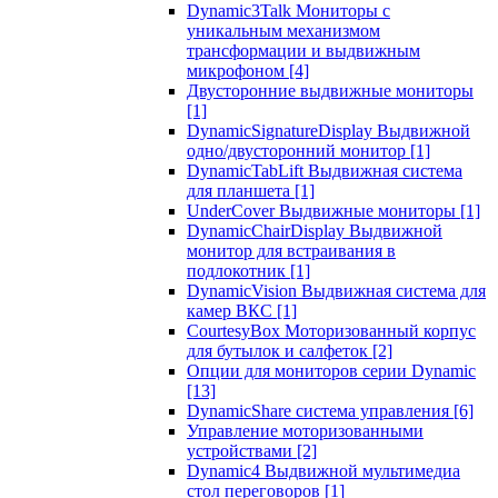
Dynamic3Talk Мониторы с
уникальным механизмом
трансформации и выдвижным
микрофоном
[4]
Двусторонние выдвижные мониторы
[1]
DynamicSignatureDisplay Выдвижной
одно/двусторонний монитор
[1]
DynamicTabLift Выдвижная система
для планшета
[1]
UnderCover Выдвижные мониторы
[1]
DynamicChairDisplay Выдвижной
монитор для встраивания в
подлокотник
[1]
DynamicVision Выдвижная система для
камер ВКС
[1]
CourtesyBox Моторизованный корпус
для бутылок и салфеток
[2]
Опции для мониторов серии Dynamic
[13]
DynamicShare система управления
[6]
Управление моторизованными
устройствами
[2]
Dynamic4 Выдвижной мультимедиа
стол переговоров
[1]