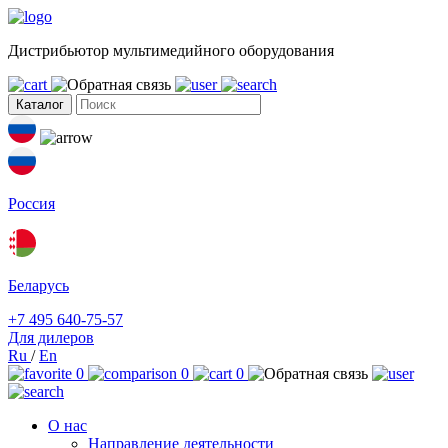
Дистрибьютор мультимедийного оборудования
Каталог
Россия
Беларусь
+7 495 640-75-57
Для дилеров
Ru
/
En
0
0
0
О нас
Направление деятельности