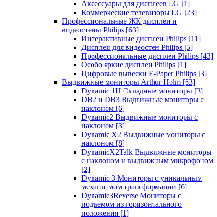
Аксессуары для дисплеев LG
[1]
Коммерческие телевизоры LG
[23]
Профессиональные ЖК дисплеи и
видеостены Philips
[63]
Интерактивные дисплеи Philips
[11]
Дисплеи для видеостен Philips
[5]
Профессиональные дисплеи Philips
[43]
Особо яркие дисплеи Philips
[1]
Цифровые вывески E-Paper Philips
[3]
Выдвижные мониторы Arthur Holm
[63]
Dynamic 1Н Складные мониторы
[3]
DB2 и DB3 Выдвижные мониторы с
наклоном
[6]
Dynamic2 Выдвижные мониторы с
наклоном
[3]
Dynamic X2 Выдвижные мониторы с
наклоном
[8]
DynamicX2Talk Выдвижные мониторы
с наклоном и выдвижным микрофоном
[2]
Dynamic 3 Мониторы с уникальным
механизмом трансформации
[6]
Dynamic3Reverse Мониторы с
подъемом из горизонтального
положения
[1]