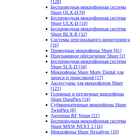
[128]
Беспроводная микрофонная система
Shure QLX-D
[9]
Беспроводная микрофонная система
Shure ULX-D
[10]
Беспроводная микрофонная система
Shure BLX-R
[32]
Системы персонального мониторинга
[16]
Проводные микрофоны Shure
[61]
Программное обеспечение Shure
[2]
Беспроводная микрофонная система
Shure SLX-D
[34]
Микрофоны Shure Motiv Digital для
записи и трансляций
[17]
Аксессуары для микрофонов Shure
[121]
Головные и петличные микрофоны
Shure DuraPlex
[14]
Субминиатюрные микрофоны Shure
TwinPlex
[8]
Антенны RF Venue
[21]
Беспроводная микрофонная система
Shure MXW NEXT 2
[16]
Микрофоны Shure Nexadyne
[10]