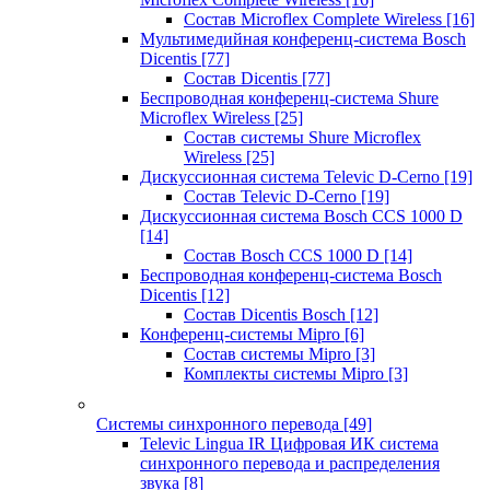
Состав Microflex Complete Wireless
[16]
Мультимедийная конференц-система Bosch
Dicentis
[77]
Состав Dicentis
[77]
Беспроводная конференц-система Shure
Microflex Wireless
[25]
Состав системы Shure Microflex
Wireless
[25]
Дискуссионная система Televic D-Cerno
[19]
Состав Televic D-Cerno
[19]
Дискуссионная система Bosch CCS 1000 D
[14]
Состав Bosch CCS 1000 D
[14]
Беспроводная конференц-система Bosch
Dicentis
[12]
Состав Dicentis Bosch
[12]
Конференц-системы Mipro
[6]
Состав системы Mipro
[3]
Комплекты системы Mipro
[3]
Системы синхронного перевода
[49]
Televic Lingua IR Цифровая ИК система
синхронного перевода и распределения
звука
[8]