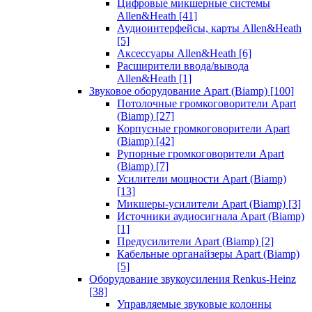
Цифровые микшерные системы
Allen&Heath
[41]
Аудиоинтерфейсы, карты Allen&Heath
[5]
Аксессуары Allen&Heath
[6]
Расширители ввода/вывода
Allen&Heath
[1]
Звуковое оборудование Apart (Biamp)
[100]
Потолочные громкоговорители Apart
(Biamp)
[27]
Корпусные громкоговорители Apart
(Biamp)
[42]
Рупорные громкоговорители Apart
(Biamp)
[7]
Усилители мощности Apart (Biamp)
[13]
Микшеры-усилители Apart (Biamp)
[3]
Источники аудиосигнала Apart (Biamp)
[1]
Предусилители Apart (Biamp)
[2]
Кабельные органайзеры Apart (Biamp)
[5]
Оборудование звукоусиления Renkus-Heinz
[38]
Управляемые звуковые колонны