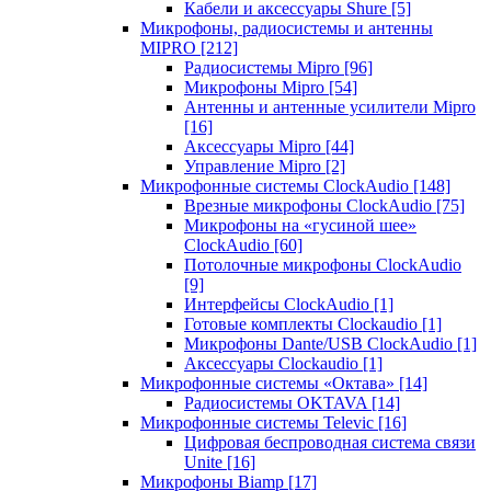
Кабели и аксессуары Shure
[5]
Микрофоны, радиосистемы и антенны
MIPRO
[212]
Радиосистемы Mipro
[96]
Микрофоны Mipro
[54]
Антенны и антенные усилители Mipro
[16]
Аксессуары Mipro
[44]
Управление Mipro
[2]
Микрофонные системы ClockAudio
[148]
Врезные микрофоны ClockAudio
[75]
Микрофоны на «гусиной шее»
ClockAudio
[60]
Потолочные микрофоны ClockAudio
[9]
Интерфейсы ClockAudio
[1]
Готовые комплекты Clockaudio
[1]
Микрофоны Dante/USB ClockAudio
[1]
Аксессуары Clockaudio
[1]
Микрофонные системы «Октава»
[14]
Радиосистемы OKTAVA
[14]
Микрофонные системы Televic
[16]
Цифровая беспроводная система связи
Unite
[16]
Микрофоны Biamp
[17]