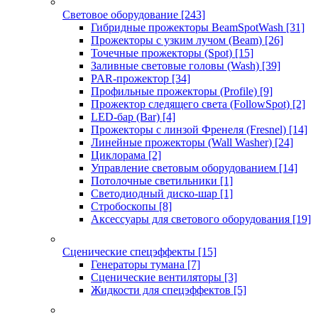
Световое оборудование
[243]
Гибридные прожекторы BeamSpotWash
[31]
Прожекторы с узким лучом (Beam)
[26]
Точечные прожекторы (Spot)
[15]
Заливные световые головы (Wash)
[39]
PAR-прожектор
[34]
Профильные прожекторы (Profile)
[9]
Прожектор следящего света (FollowSpot)
[2]
LED-бар (Bar)
[4]
Прожекторы с линзой Френеля (Fresnel)
[14]
Линейные прожекторы (Wall Washer)
[24]
Циклорама
[2]
Управление световым оборудованием
[14]
Потолочные светильники
[1]
Светодиодный диско-шар
[1]
Стробоскопы
[8]
Аксессуары для светового оборудования
[19]
Сценические спецэффекты
[15]
Генераторы тумана
[7]
Сценические вентиляторы
[3]
Жидкости для спецэффектов
[5]