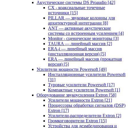
Акустические системы DS Proaudio
[42]
CX - коаксиальные точечные
источники
[15]
PILLAR — звуковые колонны для
архитектурной интеграции
[8]
ANT — активные акустические
системы со встроенным усилением
[4]
Monitor - сценические мониторы
[3]
TAURA — линейный массив
[2]
ERA-i — линейный массив
(инсталляционная версия)
[5]
ERA — линейный массив (прокатная
версия)
[5]
Усилители мощности Powersoft
[49]
Инсталляционные усилители Powersoft
[31]
Туровые усилители Powersoft
[17]
Компактные усилители Powersoft
[1]
Оборудование звукоусиления Extron
[58]
Усилители мощности Extron
[21]
Процессоры обработки сигналов (DSP)
Extron
[17]
Усилители-распределители Extron
[2]
Громкоговорители Extron
[15]
Устройства для деэмбедирования и