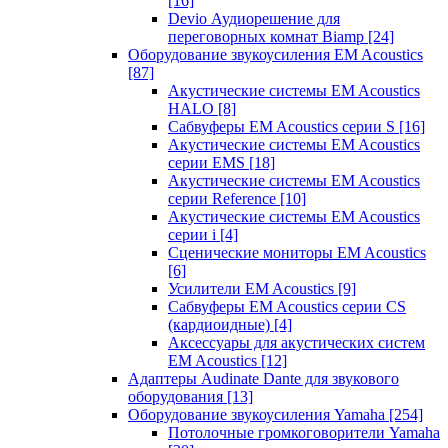
[16]
Devio Аудиорешение для
переговорных комнат Biamp
[24]
Оборудование звукоусиления EM Acoustics
[87]
Акустические системы EM Acoustics
HALO
[8]
Сабвуферы EM Acoustics серии S
[16]
Акустические системы EM Acoustics
серии EMS
[18]
Акустические системы EM Acoustics
серии Reference
[10]
Акустические системы EM Acoustics
серии i
[4]
Сценические мониторы EM Acoustics
[6]
Усилители EM Acoustics
[9]
Сабвуферы EM Acoustics серии CS
(кардиоидные)
[4]
Аксессуары для акустических систем
EM Acoustics
[12]
Адаптеры Audinate Dante для звукового
оборудования
[13]
Оборудование звукоусиления Yamaha
[254]
Потолочные громкоговорители Yamaha