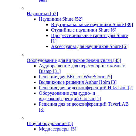
Наушники
[52]
Наушники Shure
[52]
Внутриканальные наушники Shure
[39]
Студийные наушники Shure
[6]
Профессиональные гарнитуры Shure
[1]
Аксессуары для наушников Shure
[6]
Оборудование для видеоконференцсвязи
[45]
Аудиорешение для переговорных комнат
Biamp
[31]
Решение для ВКС от WyreStorm
[5]
Выдвижные решения Arthur Holm
[3]
Решения для видеоконференций Hikvision
[2]
Оборудование для аудио- и
видеоконференций Gonsin
[1]
Решения для видеоконференций TaverLAB
[3]
Шоу-оборудование
[5]
Медиасерверы
[5]