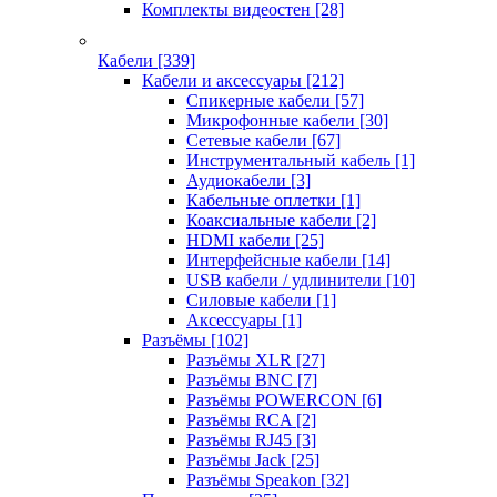
Комплекты видеостен
[28]
Кабели
[339]
Кабели и аксессуары
[212]
Спикерные кабели
[57]
Микрофонные кабели
[30]
Сетевые кабели
[67]
Инструментальный кабель
[1]
Аудиокабели
[3]
Кабельные оплетки
[1]
Коаксиальные кабели
[2]
HDMI кабели
[25]
Интерфейсные кабели
[14]
USB кабели / удлинители
[10]
Силовые кабели
[1]
Аксессуары
[1]
Разъёмы
[102]
Разъёмы XLR
[27]
Разъёмы BNC
[7]
Разъёмы POWERCON
[6]
Разъёмы RCA
[2]
Разъёмы RJ45
[3]
Разъёмы Jack
[25]
Разъёмы Speakon
[32]