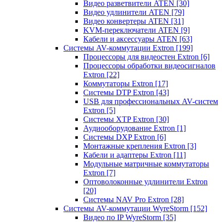
Видео разветвители ATEN
[30]
Видео удлинители ATEN
[79]
Видео конвертеры ATEN
[31]
KVM-переключатели ATEN
[9]
Кабели и аксессуары ATEN
[63]
Системы AV-коммутации Extron
[199]
Процессоры для видеостен Extron
[6]
Процессоры обработки видеосигналов
Extron
[22]
Коммутаторы Extron
[17]
Системы DTP Extron
[43]
USB для профессиональных AV-систем
Extron
[5]
Системы XTP Extron
[30]
Аудиооборудование Extron
[1]
Системы DXP Extron
[6]
Монтажные крепления Extron
[3]
Кабели и адаптеры Extron
[11]
Модульные матричные коммутаторы
Extron
[7]
Оптоволоконные удлинители Extron
[20]
Системы NAV Pro Extron
[28]
Системы AV-коммутации WyreStorm
[152]
Видео по IP WyreStorm
[35]