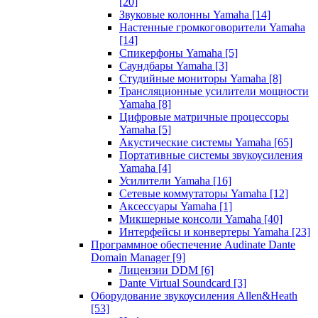
[20]
Звуковые колонны Yamaha
[14]
Настенные громкоговорители Yamaha
[14]
Спикерфоны Yamaha
[5]
Саундбары Yamaha
[3]
Студийные мониторы Yamaha
[8]
Трансляционные усилители мощности
Yamaha
[8]
Цифровые матричные процессоры
Yamaha
[5]
Акустические системы Yamaha
[65]
Портативные системы звукоусиления
Yamaha
[4]
Усилители Yamaha
[16]
Сетевые коммутаторы Yamaha
[12]
Аксессуары Yamaha
[1]
Микшерные консоли Yamaha
[40]
Интерфейсы и конвертеры Yamaha
[23]
Программное обеспечение Audinate Dante
Domain Manager
[9]
Лицензии DDM
[6]
Dante Virtual Soundcard
[3]
Оборудование звукоусиления Allen&Heath
[53]