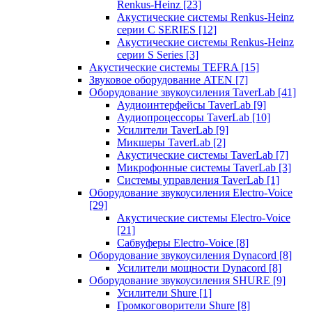
Renkus-Heinz
[23]
Акустические системы Renkus-Heinz
серии C SERIES
[12]
Акустические системы Renkus-Heinz
серии S Series
[3]
Акустические системы TEFRA
[15]
Звуковое оборудование ATEN
[7]
Оборудование звукоусиления TaverLab
[41]
Аудиоинтерфейсы TaverLab
[9]
Аудиопроцессоры TaverLab
[10]
Усилители TaverLab
[9]
Микшеры TaverLab
[2]
Акустические системы TaverLab
[7]
Микрофонные системы TaverLab
[3]
Системы управления TaverLab
[1]
Оборудование звукоусиления Electro-Voice
[29]
Акустические системы Electro-Voice
[21]
Сабвуферы Electro-Voice
[8]
Оборудование звукоусиления Dynacord
[8]
Усилители мощности Dynacord
[8]
Оборудование звукоусиления SHURE
[9]
Усилители Shure
[1]
Громкоговорители Shure
[8]