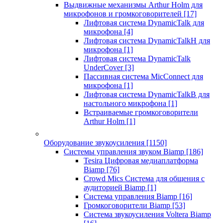
Выдвижные механизмы Arthur Holm для
микрофонов и громкоговорителей
[17]
Лифтовая система DynamicTalk для
микрофона
[4]
Лифтовая система DynamicTalkH для
микрофона
[1]
Лифтовая система DynamicTalk
UnderCover
[3]
Пассивная система MicConnect для
микрофона
[1]
Лифтовая система DynamicTalkB для
настольного микрофона
[1]
Встраиваемые громкоговорители
Arthur Holm
[1]
Оборудование звукоусиления
[1150]
Системы управления звуком Biamp
[186]
Tesira Цифровая медиаплатформа
Biamp
[76]
Crowd Mics Система для общения с
аудиторией Biamp
[1]
Система управления Biamp
[16]
Громкоговорители Biamp
[53]
Система звукоусиления Voltera Biamp