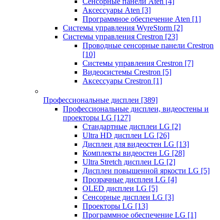
Сенсорные панели Aten
[4]
Аксессуары Aten
[3]
Программное обеспечение Aten
[1]
Системы управления WyreStorm
[2]
Системы управления Crestron
[23]
Проводные сенсорные панели Crestron
[10]
Системы управления Crestron
[7]
Видеосистемы Crestron
[5]
Аксессуары Crestron
[1]
Профессиональные дисплеи
[389]
Профессиональные дисплеи, видеостены и
проекторы LG
[127]
Стандартные дисплеи LG
[2]
Ultra HD дисплеи LG
[26]
Дисплеи для видеостен LG
[13]
Комплекты видеостен LG
[28]
Ultra Stretch дисплеи LG
[2]
Дисплеи повышенной яркости LG
[5]
Прозрачные дисплеи LG
[4]
OLED дисплеи LG
[5]
Сенсорные дисплеи LG
[3]
Проекторы LG
[13]
Программное обеспечение LG
[1]