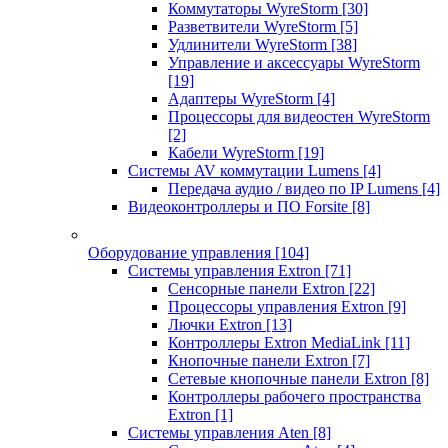
Коммутаторы WyreStorm
[30]
Разветвители WyreStorm
[5]
Удлинители WyreStorm
[38]
Управление и аксессуары WyreStorm
[19]
Адаптеры WyreStorm
[4]
Процессоры для видеостен WyreStorm
[2]
Кабели WyreStorm
[19]
Системы AV коммутации Lumens
[4]
Передача аудио / видео по IP Lumens
[4]
Видеоконтроллеры и ПО Forsite
[8]
Оборудование управления
[104]
Системы управления Extron
[71]
Сенсорные панели Extron
[22]
Процессоры управления Extron
[9]
Лючки Extron
[13]
Контроллеры Extron MediaLink
[11]
Кнопочные панели Extron
[7]
Сетевые кнопочные панели Extron
[8]
Контроллеры рабочего пространства
Extron
[1]
Системы управления Aten
[8]