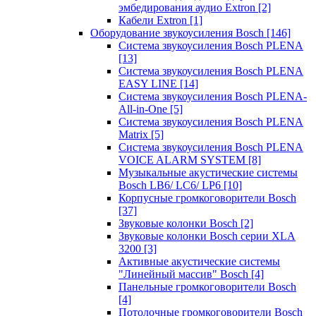
эмбедирования аудио Extron
[2]
Кабели Extron
[1]
Оборудование звукоусиления Bosch
[146]
Система звукоусиления Bosch PLENA
[13]
Система звукоусиления Bosch PLENA
EASY LINE
[14]
Система звукоусиления Bosch PLENA-
All-in-One
[5]
Система звукоусиления Bosch PLENA
Matrix
[5]
Система звукоусиления Bosch PLENA
VOICE ALARM SYSTEM
[8]
Музыкальные акустические системы
Bosch LB6/ LC6/ LP6
[10]
Корпусные громкоговорители Bosch
[37]
Звуковые колонки Bosch
[2]
Звуковые колонки Bosch серии XLA
3200
[3]
Активные акустические системы
"Линейный массив" Bosch
[4]
Панельные громкоговорители Bosch
[4]
Потолочные громкоговорители Bosch