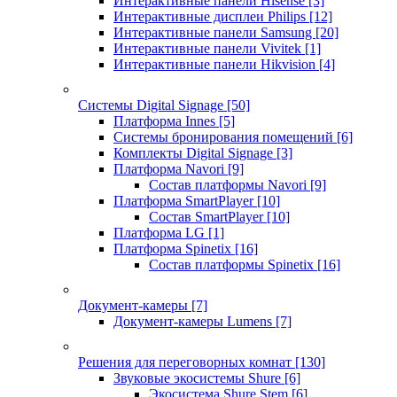
Интерактивные панели Hisense
[3]
Интерактивные дисплеи Philips
[12]
Интерактивные панели Samsung
[20]
Интерактивные панели Vivitek
[1]
Интерактивные панели Hikvision
[4]
Системы Digital Signage
[50]
Платформа Innes
[5]
Системы бронирования помещений
[6]
Комплекты Digital Signage
[3]
Платформа Navori
[9]
Состав платформы Navori
[9]
Платформа SmartPlayer
[10]
Состав SmartPlayer
[10]
Платформа LG
[1]
Платформа Spinetix
[16]
Состав платформы Spinetix
[16]
Документ-камеры
[7]
Документ-камеры Lumens
[7]
Решения для переговорных комнат
[130]
Звуковые экосистемы Shure
[6]
Экосистема Shure Stem
[6]