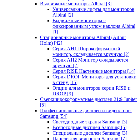
Выдвижные мониторы Albiral
[3]
Универсальные лифты для мониторов
Albiral
[2]
Выдвижные мониторы с
фиксированным углом наклона Albiral
[1]
Стационарные мониторы Albiral (Arthur
Holm)
[42]
Серия AH1 Широкоформатный
монитор, складывается вручную
[2]
Серия AH2 Монитор складывается
вручную
[2]
Серия RISE Настенные мониторы
[14]
Серия DROP Мониторы для установки
в стену
[15]
Опции для мониторов серии RISE и
DROP
[9]
Сверхширокоформатные дисплеи 21:9 Jupiter
[5]
Профессиональные дисплеи и видеостены
Samsung
[54]
Светодиодные экраны Samsung
[3]
Всепогодные дисплеи Samsung
[5]
Специальные дисплеи Samsung
[3]
Панели для видеостен Samsung
[7]