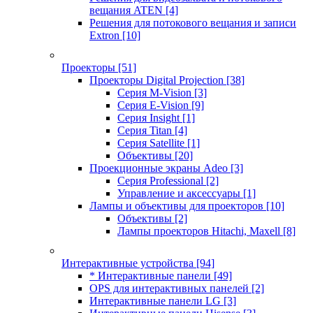
вещания ATEN
[4]
Решения для потокового вещания и записи
Extron
[10]
Проекторы
[51]
Проекторы Digital Projection
[38]
Серия M-Vision
[3]
Серия E-Vision
[9]
Серия Insight
[1]
Серия Titan
[4]
Серия Satellite
[1]
Объективы
[20]
Проекционные экраны Adeo
[3]
Серия Professional
[2]
Управление и аксессуары
[1]
Лампы и объективы для проекторов
[10]
Объективы
[2]
Лампы проекторов Hitachi, Maxell
[8]
Интерактивные устройства
[94]
* Интерактивные панели
[49]
OPS для интерактивных панелей
[2]
Интерактивные панели LG
[3]