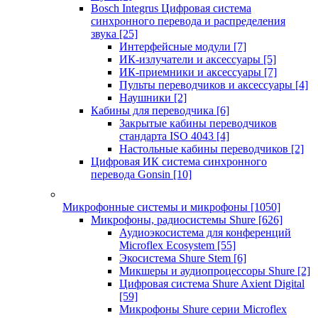
Bosch Integrus Цифровая система
синхронного перевода и распределения
звука
[25]
Интерфейсные модули
[7]
ИК-излучатели и аксессуары
[5]
ИК-приемники и аксессуары
[7]
Пульты переводчиков и аксессуары
[4]
Наушники
[2]
Кабины для переводчика
[6]
Закрытые кабины переводчиков
стандарта ISO 4043
[4]
Настольные кабины переводчиков
[2]
Цифровая ИК система синхронного
перевода Gonsin
[10]
Микрофонные системы и микрофоны
[1050]
Микрофоны, радиосистемы Shure
[626]
Аудиоэкосистема для конференций
Microflex Ecosystem
[55]
Экосистема Shure Stem
[6]
Микшеры и аудиопроцессоры Shure
[2]
Цифровая система Shure Axient Digital
[59]
Микрофоны Shure серии Microflex