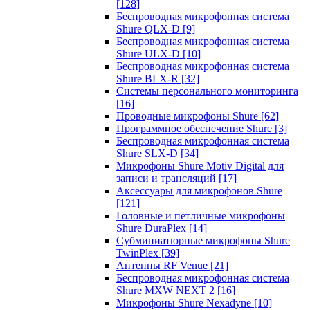
[128]
Беспроводная микрофонная система
Shure QLX-D
[9]
Беспроводная микрофонная система
Shure ULX-D
[10]
Беспроводная микрофонная система
Shure BLX-R
[32]
Системы персонального мониторинга
[16]
Проводные микрофоны Shure
[62]
Программное обеспечение Shure
[3]
Беспроводная микрофонная система
Shure SLX-D
[34]
Микрофоны Shure Motiv Digital для
записи и трансляций
[17]
Аксессуары для микрофонов Shure
[121]
Головные и петличные микрофоны
Shure DuraPlex
[14]
Субминиатюрные микрофоны Shure
TwinPlex
[39]
Антенны RF Venue
[21]
Беспроводная микрофонная система
Shure MXW NEXT 2
[16]
Микрофоны Shure Nexadyne
[10]