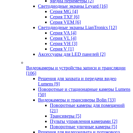
Медиа периметры
[2]
Светодиодные экраны Leyard
[16]
Серия MG
[4]
Серия TXF
[6]
Серия VEM
[6]
Светодиодные экраны LianTronics
[12]
Серия VA
[4]
Серия VL
[4]
Серия VH
[3]
Серия V
[1]
Аксессуары для LED панелей
[2]
Видеокамеры и устройства записи и трансляции
[106]
Решения для захвата и передачи видео
Lumens
[9]
Поворотные и стационарные камеры Lumens
[50]
Видеокамеры и трансиверы Bolin
[33]
Поворотные камеры для помещений
[21]
Трансиверы
[5]
Пульты управления камерами
[2]
Поворотные уличные камеры
[5]
Решения для видеозахвата и потокового