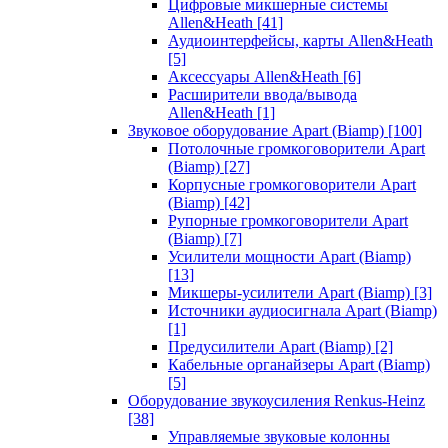
Цифровые микшерные системы
Allen&Heath
[41]
Аудиоинтерфейсы, карты Allen&Heath
[5]
Аксессуары Allen&Heath
[6]
Расширители ввода/вывода
Allen&Heath
[1]
Звуковое оборудование Apart (Biamp)
[100]
Потолочные громкоговорители Apart
(Biamp)
[27]
Корпусные громкоговорители Apart
(Biamp)
[42]
Рупорные громкоговорители Apart
(Biamp)
[7]
Усилители мощности Apart (Biamp)
[13]
Микшеры-усилители Apart (Biamp)
[3]
Источники аудиосигнала Apart (Biamp)
[1]
Предусилители Apart (Biamp)
[2]
Кабельные органайзеры Apart (Biamp)
[5]
Оборудование звукоусиления Renkus-Heinz
[38]
Управляемые звуковые колонны