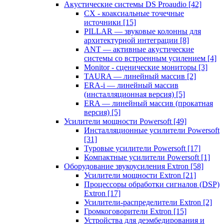
Акустические системы DS Proaudio
[42]
CX - коаксиальные точечные
источники
[15]
PILLAR — звуковые колонны для
архитектурной интеграции
[8]
ANT — активные акустические
системы со встроенным усилением
[4]
Monitor - сценические мониторы
[3]
TAURA — линейный массив
[2]
ERA-i — линейный массив
(инсталляционная версия)
[5]
ERA — линейный массив (прокатная
версия)
[5]
Усилители мощности Powersoft
[49]
Инсталляционные усилители Powersoft
[31]
Туровые усилители Powersoft
[17]
Компактные усилители Powersoft
[1]
Оборудование звукоусиления Extron
[58]
Усилители мощности Extron
[21]
Процессоры обработки сигналов (DSP)
Extron
[17]
Усилители-распределители Extron
[2]
Громкоговорители Extron
[15]
Устройства для деэмбедирования и