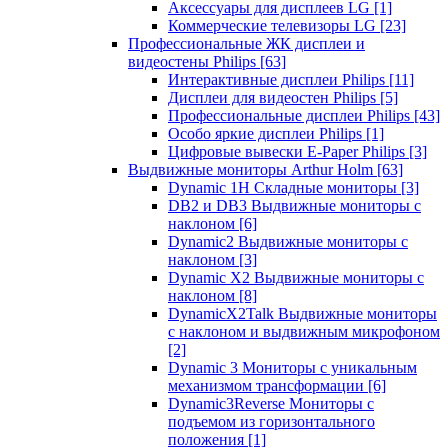
Аксессуары для дисплеев LG
[1]
Коммерческие телевизоры LG
[23]
Профессиональные ЖК дисплеи и
видеостены Philips
[63]
Интерактивные дисплеи Philips
[11]
Дисплеи для видеостен Philips
[5]
Профессиональные дисплеи Philips
[43]
Особо яркие дисплеи Philips
[1]
Цифровые вывески E-Paper Philips
[3]
Выдвижные мониторы Arthur Holm
[63]
Dynamic 1Н Складные мониторы
[3]
DB2 и DB3 Выдвижные мониторы с
наклоном
[6]
Dynamic2 Выдвижные мониторы с
наклоном
[3]
Dynamic X2 Выдвижные мониторы с
наклоном
[8]
DynamicX2Talk Выдвижные мониторы
с наклоном и выдвижным микрофоном
[2]
Dynamic 3 Мониторы с уникальным
механизмом трансформации
[6]
Dynamic3Reverse Мониторы с
подъемом из горизонтального
положения
[1]