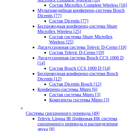
Состав Microflex Complete Wireless
[16]
Мультимедийная конференц-система Bosch
Dicentis
[77]
Состав Dicentis
[77]
Беспроводная конференц-система Shure
Microflex Wireless
[25]
Состав системы Shure Microflex
Wireless
[25]
Дискуссионная система Televic D-Cerno
[19]
Состав Televic D-Cerno
[19]
Дискуссионная система Bosch CCS 1000 D
[14]
Состав Bosch CCS 1000 D
[14]
Беспроводная конференц-система Bosch
Dicentis
[12]
Состав Dicentis Bosch
[12]
Конференц-системы Mipro
[6]
Состав системы Mipro
[3]
Комплекты системы Mipro
[3]
Системы синхронного перевода
[49]
Televic Lingua IR Цифровая ИК система
синхронного перевода и распределения
звука
[8]