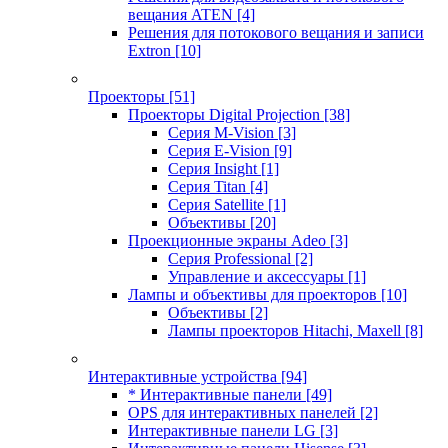
вещания ATEN
[4]
Решения для потокового вещания и записи
Extron
[10]
Проекторы
[51]
Проекторы Digital Projection
[38]
Серия M-Vision
[3]
Серия E-Vision
[9]
Серия Insight
[1]
Серия Titan
[4]
Серия Satellite
[1]
Объективы
[20]
Проекционные экраны Adeo
[3]
Серия Professional
[2]
Управление и аксессуары
[1]
Лампы и объективы для проекторов
[10]
Объективы
[2]
Лампы проекторов Hitachi, Maxell
[8]
Интерактивные устройства
[94]
* Интерактивные панели
[49]
OPS для интерактивных панелей
[2]
Интерактивные панели LG
[3]