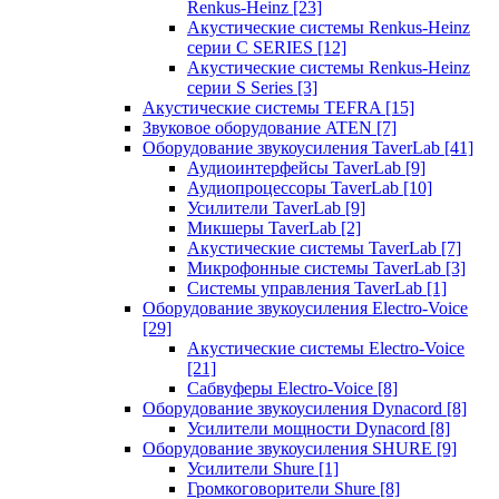
Renkus-Heinz
[23]
Акустические системы Renkus-Heinz
серии C SERIES
[12]
Акустические системы Renkus-Heinz
серии S Series
[3]
Акустические системы TEFRA
[15]
Звуковое оборудование ATEN
[7]
Оборудование звукоусиления TaverLab
[41]
Аудиоинтерфейсы TaverLab
[9]
Аудиопроцессоры TaverLab
[10]
Усилители TaverLab
[9]
Микшеры TaverLab
[2]
Акустические системы TaverLab
[7]
Микрофонные системы TaverLab
[3]
Системы управления TaverLab
[1]
Оборудование звукоусиления Electro-Voice
[29]
Акустические системы Electro-Voice
[21]
Сабвуферы Electro-Voice
[8]
Оборудование звукоусиления Dynacord
[8]
Усилители мощности Dynacord
[8]
Оборудование звукоусиления SHURE
[9]
Усилители Shure
[1]
Громкоговорители Shure
[8]