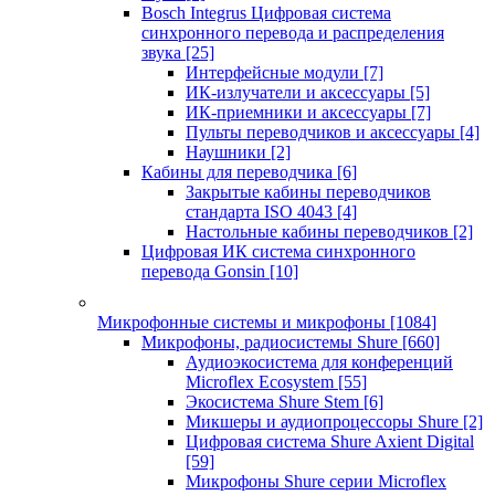
Bosch Integrus Цифровая система
синхронного перевода и распределения
звука
[25]
Интерфейсные модули
[7]
ИК-излучатели и аксессуары
[5]
ИК-приемники и аксессуары
[7]
Пульты переводчиков и аксессуары
[4]
Наушники
[2]
Кабины для переводчика
[6]
Закрытые кабины переводчиков
стандарта ISO 4043
[4]
Настольные кабины переводчиков
[2]
Цифровая ИК система синхронного
перевода Gonsin
[10]
Микрофонные системы и микрофоны
[1084]
Микрофоны, радиосистемы Shure
[660]
Аудиоэкосистема для конференций
Microflex Ecosystem
[55]
Экосистема Shure Stem
[6]
Микшеры и аудиопроцессоры Shure
[2]
Цифровая система Shure Axient Digital
[59]
Микрофоны Shure серии Microflex