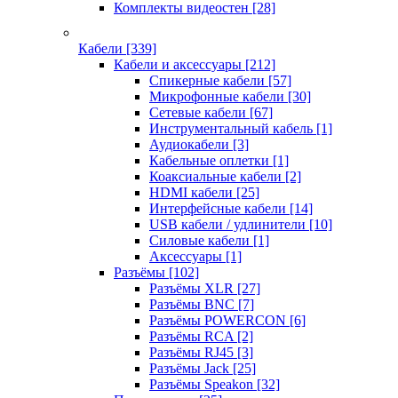
Комплекты видеостен
[28]
Кабели
[339]
Кабели и аксессуары
[212]
Спикерные кабели
[57]
Микрофонные кабели
[30]
Сетевые кабели
[67]
Инструментальный кабель
[1]
Аудиокабели
[3]
Кабельные оплетки
[1]
Коаксиальные кабели
[2]
HDMI кабели
[25]
Интерфейсные кабели
[14]
USB кабели / удлинители
[10]
Силовые кабели
[1]
Аксессуары
[1]
Разъёмы
[102]
Разъёмы XLR
[27]
Разъёмы BNC
[7]
Разъёмы POWERCON
[6]
Разъёмы RCA
[2]
Разъёмы RJ45
[3]
Разъёмы Jack
[25]
Разъёмы Speakon
[32]