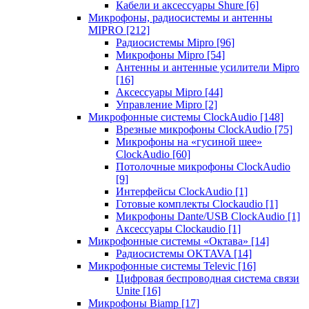
Кабели и аксессуары Shure
[6]
Микрофоны, радиосистемы и антенны
MIPRO
[212]
Радиосистемы Mipro
[96]
Микрофоны Mipro
[54]
Антенны и антенные усилители Mipro
[16]
Аксессуары Mipro
[44]
Управление Mipro
[2]
Микрофонные системы ClockAudio
[148]
Врезные микрофоны ClockAudio
[75]
Микрофоны на «гусиной шее»
ClockAudio
[60]
Потолочные микрофоны ClockAudio
[9]
Интерфейсы ClockAudio
[1]
Готовые комплекты Clockaudio
[1]
Микрофоны Dante/USB ClockAudio
[1]
Аксессуары Clockaudio
[1]
Микрофонные системы «Октава»
[14]
Радиосистемы OKTAVA
[14]
Микрофонные системы Televic
[16]
Цифровая беспроводная система связи
Unite
[16]
Микрофоны Biamp
[17]