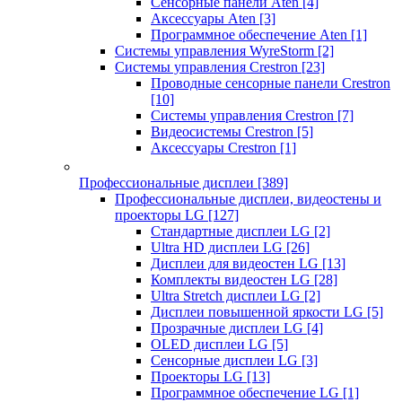
Сенсорные панели Aten
[4]
Аксессуары Aten
[3]
Программное обеспечение Aten
[1]
Системы управления WyreStorm
[2]
Системы управления Crestron
[23]
Проводные сенсорные панели Crestron
[10]
Системы управления Crestron
[7]
Видеосистемы Crestron
[5]
Аксессуары Crestron
[1]
Профессиональные дисплеи
[389]
Профессиональные дисплеи, видеостены и
проекторы LG
[127]
Стандартные дисплеи LG
[2]
Ultra HD дисплеи LG
[26]
Дисплеи для видеостен LG
[13]
Комплекты видеостен LG
[28]
Ultra Stretch дисплеи LG
[2]
Дисплеи повышенной яркости LG
[5]
Прозрачные дисплеи LG
[4]
OLED дисплеи LG
[5]
Сенсорные дисплеи LG
[3]
Проекторы LG
[13]
Программное обеспечение LG
[1]