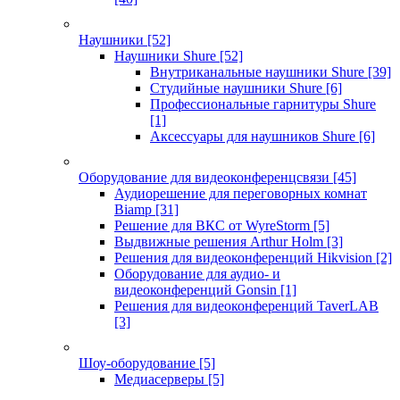
Наушники
[52]
Наушники Shure
[52]
Внутриканальные наушники Shure
[39]
Студийные наушники Shure
[6]
Профессиональные гарнитуры Shure
[1]
Аксессуары для наушников Shure
[6]
Оборудование для видеоконференцсвязи
[45]
Аудиорешение для переговорных комнат
Biamp
[31]
Решение для ВКС от WyreStorm
[5]
Выдвижные решения Arthur Holm
[3]
Решения для видеоконференций Hikvision
[2]
Оборудование для аудио- и
видеоконференций Gonsin
[1]
Решения для видеоконференций TaverLAB
[3]
Шоу-оборудование
[5]
Медиасерверы
[5]