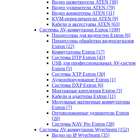
Видео разветвители ATEN
[30]
Видео удлинители ATEN
[79]
Видео конвертеры ATEN
[31]
KVM-переключатели ATEN
[9]
Кабели и аксессуары ATEN
[63]
Системы AV-коммутации Extron
[199]
Процессоры для видеостен Extron
[6]
Процессоры обработки видеосигналов
Extron
[22]
Коммутаторы Extron
[17]
Системы DTP Extron
[43]
USB для профессиональных AV-систем
Extron
[5]
Системы XTP Extron
[30]
Аудиооборудование Extron
[1]
Системы DXP Extron
[6]
Монтажные крепления Extron
[3]
Кабели и адаптеры Extron
[11]
Модульные матричные коммутаторы
Extron
[7]
Оптоволоконные удлинители Extron
[20]
Системы NAV Pro Extron
[28]
Системы AV-коммутации WyreStorm
[152]
Видео по IP WyreStorm
[35]