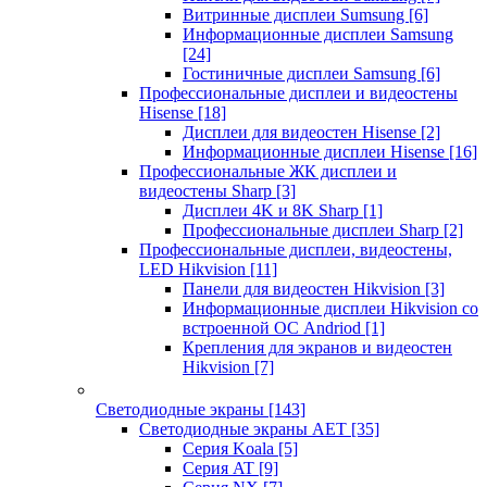
Витринные дисплеи Sumsung
[6]
Информационные дисплеи Samsung
[24]
Гостиничные дисплеи Samsung
[6]
Профессиональные дисплеи и видеостены
Hisense
[18]
Дисплеи для видеостен Hisense
[2]
Информационные дисплеи Hisense
[16]
Профессиональные ЖК дисплеи и
видеостены Sharp
[3]
Дисплеи 4K и 8K Sharp
[1]
Профессиональные дисплеи Sharp
[2]
Профессиональные дисплеи, видеостены,
LED Hikvision
[11]
Панели для видеостен Hikvision
[3]
Информационные дисплеи Hikvision со
встроенной ОС Andriod
[1]
Крепления для экранов и видеостен
Hikvision
[7]
Светодиодные экраны
[143]
Светодиодные экраны AET
[35]
Cерия Koala
[5]
Серия AT
[9]