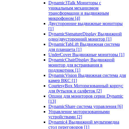
Dynamic3Talk Мониторы с
уникальным механизмом
трансформации и выдвижным
микрофоном
[4]
Двусторонние выдвижные мониторы
[1]
DynamicSignatureDisplay Выдвижной
одно/двусторонний монитор
[1]
DynamicTabLift Выдвижная система
для планшета
[1]
UnderCover Выдвижные мониторы
[1]
DynamicChairDisplay Выдвижной
монитор для встраивания в
подлокотник
[1]
DynamicVision Выдвижная система для
камер ВКС
[1]
CourtesyBox Моторизованный корпус
для бутылок и салфеток
[2]
Опции для мониторов серии Dynamic
[13]
DynamicShare система управления
[6]
Управление моторизованными
устройствами
[2]
Dynamic4 Выдвижной мультимедиа
стол переговоров
[1]