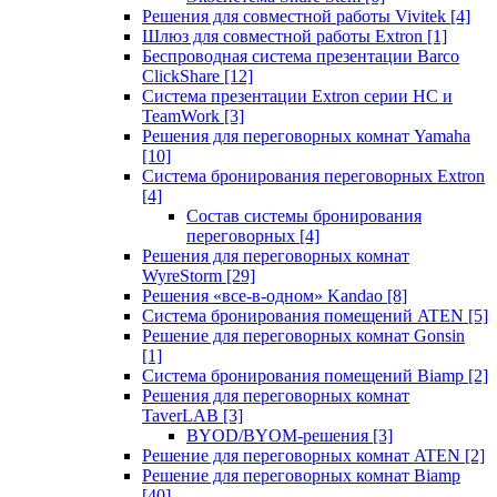
Решения для совместной работы Vivitek
[4]
Шлюз для совместной работы Extron
[1]
Беспроводная система презентации Barco
ClickShare
[12]
Система презентации Extron серии HC и
TeamWork
[3]
Решения для переговорных комнат Yamaha
[10]
Система бронирования переговорных Extron
[4]
Состав системы бронирования
переговорных
[4]
Решения для переговорных комнат
WyreStorm
[29]
Решения «все-в-одном» Kandao
[8]
Система бронирования помещений ATEN
[5]
Решение для переговорных комнат Gonsin
[1]
Система бронирования помещений Biamp
[2]
Решения для переговорных комнат
TaverLAB
[3]
BYOD/BYOM-решения
[3]
Решение для переговорных комнат ATEN
[2]
Решение для переговорных комнат Biamp
[40]