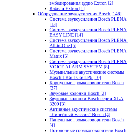
эмбедирования аудио Extron
[2]
Кабели Extron
[1]
Оборудование звукоусиления Bosch
[146]
Система звукоусиления Bosch PLENA
[13]
Система звукоусиления Bosch PLENA
EASY LINE
[14]
Система звукоусиления Bosch PLENA-
All-in-One
[5]
Система звукоусиления Bosch PLENA
Matrix
[5]
Система звукоусиления Bosch PLENA
VOICE ALARM SYSTEM
[8]
Музыкальные акустические системы
Bosch LB6/ LC6/ LP6
[10]
Корпусные громкоговорители Bosch
[37]
Звуковые колонки Bosch
[2]
Звуковые колонки Bosch серии XLA
3200
[3]
Активные акустические системы
"Линейный массив" Bosch
[4]
Панельные громкоговорители Bosch
[4]
Потолочные громкоговорители Bosch