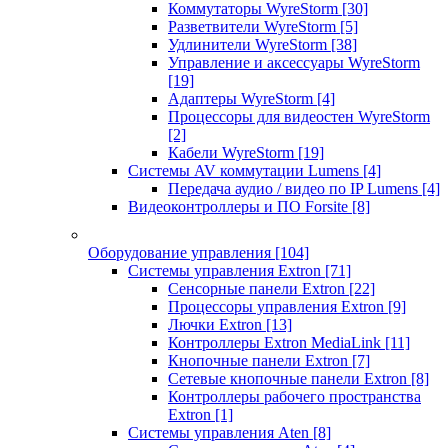
Коммутаторы WyreStorm
[30]
Разветвители WyreStorm
[5]
Удлинители WyreStorm
[38]
Управление и аксессуары WyreStorm
[19]
Адаптеры WyreStorm
[4]
Процессоры для видеостен WyreStorm
[2]
Кабели WyreStorm
[19]
Системы AV коммутации Lumens
[4]
Передача аудио / видео по IP Lumens
[4]
Видеоконтроллеры и ПО Forsite
[8]
Оборудование управления
[104]
Системы управления Extron
[71]
Сенсорные панели Extron
[22]
Процессоры управления Extron
[9]
Лючки Extron
[13]
Контроллеры Extron MediaLink
[11]
Кнопочные панели Extron
[7]
Сетевые кнопочные панели Extron
[8]
Контроллеры рабочего пространства
Extron
[1]
Системы управления Aten
[8]