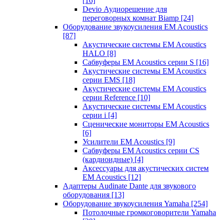
[16]
Devio Аудиорешение для
переговорных комнат Biamp
[24]
Оборудование звукоусиления EM Acoustics
[87]
Акустические системы EM Acoustics
HALO
[8]
Сабвуферы EM Acoustics серии S
[16]
Акустические системы EM Acoustics
серии EMS
[18]
Акустические системы EM Acoustics
серии Reference
[10]
Акустические системы EM Acoustics
серии i
[4]
Сценические мониторы EM Acoustics
[6]
Усилители EM Acoustics
[9]
Сабвуферы EM Acoustics серии CS
(кардиоидные)
[4]
Аксессуары для акустических систем
EM Acoustics
[12]
Адаптеры Audinate Dante для звукового
оборудования
[13]
Оборудование звукоусиления Yamaha
[254]
Потолочные громкоговорители Yamaha