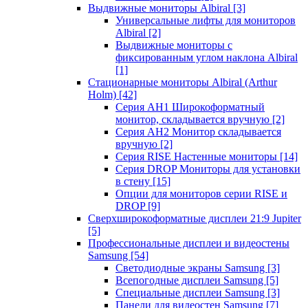
Выдвижные мониторы Albiral
[3]
Универсальные лифты для мониторов
Albiral
[2]
Выдвижные мониторы с
фиксированным углом наклона Albiral
[1]
Стационарные мониторы Albiral (Arthur
Holm)
[42]
Серия AH1 Широкоформатный
монитор, складывается вручную
[2]
Серия AH2 Монитор складывается
вручную
[2]
Серия RISE Настенные мониторы
[14]
Серия DROP Мониторы для установки
в стену
[15]
Опции для мониторов серии RISE и
DROP
[9]
Сверхширокоформатные дисплеи 21:9 Jupiter
[5]
Профессиональные дисплеи и видеостены
Samsung
[54]
Светодиодные экраны Samsung
[3]
Всепогодные дисплеи Samsung
[5]
Специальные дисплеи Samsung
[3]
Панели для видеостен Samsung
[7]