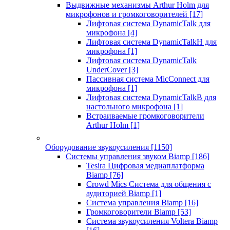
Выдвижные механизмы Arthur Holm для
микрофонов и громкоговорителей
[17]
Лифтовая система DynamicTalk для
микрофона
[4]
Лифтовая система DynamicTalkH для
микрофона
[1]
Лифтовая система DynamicTalk
UnderCover
[3]
Пассивная система MicConnect для
микрофона
[1]
Лифтовая система DynamicTalkB для
настольного микрофона
[1]
Встраиваемые громкоговорители
Arthur Holm
[1]
Оборудование звукоусиления
[1150]
Системы управления звуком Biamp
[186]
Tesira Цифровая медиаплатформа
Biamp
[76]
Crowd Mics Система для общения с
аудиторией Biamp
[1]
Система управления Biamp
[16]
Громкоговорители Biamp
[53]
Система звукоусиления Voltera Biamp