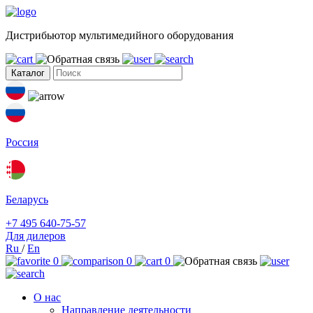
Дистрибьютор мультимедийного оборудования
Каталог
Россия
Беларусь
+7 495 640-75-57
Для дилеров
Ru
/
En
0
0
0
О нас
Направление деятельности