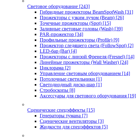
Световое оборудование
[243]
Гибридные прожекторы BeamSpotWash
[31]
Прожекторы с узким лучом (Beam)
[26]
Точечные прожекторы (Spot)
[15]
Заливные световые головы (Wash)
[39]
PAR-прожектор
[34]
Профильные прожекторы (Profile)
[9]
Прожектор следящего света (FollowSpot)
[2]
LED-бар (Bar)
[4]
Прожекторы с линзой Френеля (Fresnel)
[14]
Линейные прожекторы (Wall Washer)
[24]
Циклорама
[2]
Управление световым оборудованием
[14]
Потолочные светильники
[1]
Светодиодный диско-шар
[1]
Стробоскопы
[8]
Аксессуары для светового оборудования
[19]
Сценические спецэффекты
[15]
Генераторы тумана
[7]
Сценические вентиляторы
[3]
Жидкости для спецэффектов
[5]