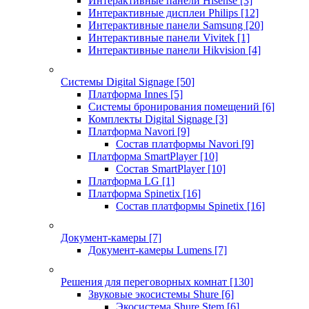
Интерактивные панели Hisense
[3]
Интерактивные дисплеи Philips
[12]
Интерактивные панели Samsung
[20]
Интерактивные панели Vivitek
[1]
Интерактивные панели Hikvision
[4]
Системы Digital Signage
[50]
Платформа Innes
[5]
Системы бронирования помещений
[6]
Комплекты Digital Signage
[3]
Платформа Navori
[9]
Состав платформы Navori
[9]
Платформа SmartPlayer
[10]
Состав SmartPlayer
[10]
Платформа LG
[1]
Платформа Spinetix
[16]
Состав платформы Spinetix
[16]
Документ-камеры
[7]
Документ-камеры Lumens
[7]
Решения для переговорных комнат
[130]
Звуковые экосистемы Shure
[6]
Экосистема Shure Stem
[6]