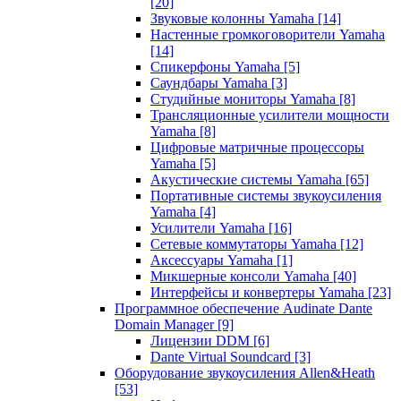
[20]
Звуковые колонны Yamaha
[14]
Настенные громкоговорители Yamaha
[14]
Спикерфоны Yamaha
[5]
Саундбары Yamaha
[3]
Студийные мониторы Yamaha
[8]
Трансляционные усилители мощности
Yamaha
[8]
Цифровые матричные процессоры
Yamaha
[5]
Акустические системы Yamaha
[65]
Портативные системы звукоусиления
Yamaha
[4]
Усилители Yamaha
[16]
Сетевые коммутаторы Yamaha
[12]
Аксессуары Yamaha
[1]
Микшерные консоли Yamaha
[40]
Интерфейсы и конвертеры Yamaha
[23]
Программное обеспечение Audinate Dante
Domain Manager
[9]
Лицензии DDM
[6]
Dante Virtual Soundcard
[3]
Оборудование звукоусиления Allen&Heath
[53]