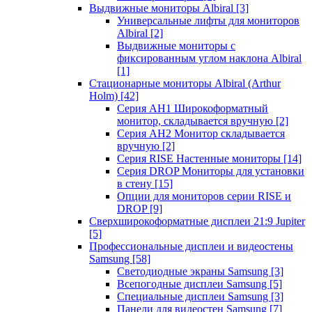
Выдвижные мониторы Albiral
[3]
Универсальные лифты для мониторов
Albiral
[2]
Выдвижные мониторы с
фиксированным углом наклона Albiral
[1]
Стационарные мониторы Albiral (Arthur
Holm)
[42]
Серия AH1 Широкоформатный
монитор, складывается вручную
[2]
Серия AH2 Монитор складывается
вручную
[2]
Серия RISE Настенные мониторы
[14]
Серия DROP Мониторы для установки
в стену
[15]
Опции для мониторов серии RISE и
DROP
[9]
Сверхширокоформатные дисплеи 21:9 Jupiter
[5]
Профессиональные дисплеи и видеостены
Samsung
[58]
Светодиодные экраны Samsung
[3]
Всепогодные дисплеи Samsung
[5]
Специальные дисплеи Samsung
[3]
Панели для видеостен Samsung
[7]