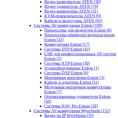
Видео разветвители ATEN
[30]
Видео удлинители ATEN
[79]
Видео конвертеры ATEN
[31]
KVM-переключатели ATEN
[9]
Кабели и аксессуары ATEN
[63]
Системы AV-коммутации Extron
[199]
Процессоры для видеостен Extron
[6]
Процессоры обработки видеосигналов
Extron
[22]
Коммутаторы Extron
[17]
Системы DTP Extron
[43]
USB для профессиональных AV-систем
Extron
[5]
Системы XTP Extron
[30]
Аудиооборудование Extron
[1]
Системы DXP Extron
[6]
Монтажные крепления Extron
[3]
Кабели и адаптеры Extron
[11]
Модульные матричные коммутаторы
Extron
[7]
Оптоволоконные удлинители Extron
[20]
Системы NAV Pro Extron
[28]
Системы AV-коммутации WyreStorm
[152]
Видео по IP WyreStorm
[35]