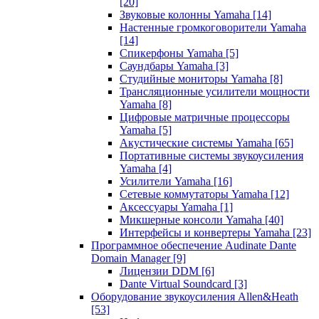
[20]
Звуковые колонны Yamaha
[14]
Настенные громкоговорители Yamaha
[14]
Спикерфоны Yamaha
[5]
Саундбары Yamaha
[3]
Студийные мониторы Yamaha
[8]
Трансляционные усилители мощности
Yamaha
[8]
Цифровые матричные процессоры
Yamaha
[5]
Акустические системы Yamaha
[65]
Портативные системы звукоусиления
Yamaha
[4]
Усилители Yamaha
[16]
Сетевые коммутаторы Yamaha
[12]
Аксессуары Yamaha
[1]
Микшерные консоли Yamaha
[40]
Интерфейсы и конвертеры Yamaha
[23]
Программное обеспечение Audinate Dante
Domain Manager
[9]
Лицензии DDM
[6]
Dante Virtual Soundcard
[3]
Оборудование звукоусиления Allen&Heath
[53]