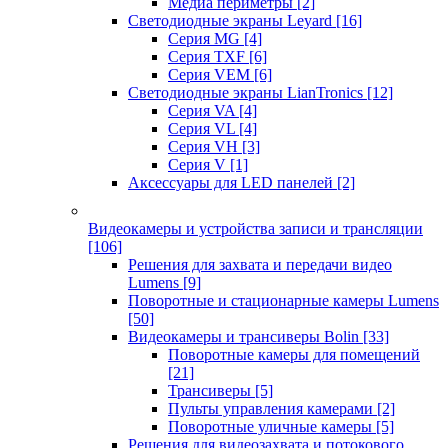
Медиа периметры
[2]
Светодиодные экраны Leyard
[16]
Серия MG
[4]
Серия TXF
[6]
Серия VEM
[6]
Светодиодные экраны LianTronics
[12]
Серия VA
[4]
Серия VL
[4]
Серия VH
[3]
Серия V
[1]
Аксессуары для LED панелей
[2]
Видеокамеры и устройства записи и трансляции
[106]
Решения для захвата и передачи видео
Lumens
[9]
Поворотные и стационарные камеры Lumens
[50]
Видеокамеры и трансиверы Bolin
[33]
Поворотные камеры для помещений
[21]
Трансиверы
[5]
Пульты управления камерами
[2]
Поворотные уличные камеры
[5]
Решения для видеозахвата и потокового