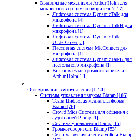
Выдвижные механизмы Arthur Holm для
микрофонов и громкоговорителей
[17]
Лифтовая система DynamicTalk для
микрофона
[4]
Лифтовая система DynamicTalkH для
микрофона
[1]
Лифтовая система DynamicTalk
UnderCover
[3]
Пассивная система MicConnect для
микрофона
[1]
Лифтовая система DynamicTalkB для
настольного микрофона
[1]
Встраиваемые громкоговорители
Arthur Holm
[1]
Оборудование звукоусиления
[1150]
Системы управления звуком Biamp
[186]
Tesira Цифровая медиаплатформа
Biamp
[76]
Crowd Mics Система для общения с
аудиторией Biamp
[1]
Система управления Biamp
[16]
Громкоговорители Biamp
[53]
Система звукоусиления Voltera Biamp