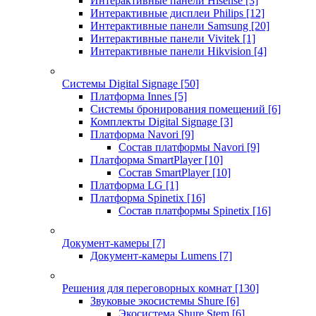
Интерактивные панели Hisense
[3]
Интерактивные дисплеи Philips
[12]
Интерактивные панели Samsung
[20]
Интерактивные панели Vivitek
[1]
Интерактивные панели Hikvision
[4]
Системы Digital Signage
[50]
Платформа Innes
[5]
Системы бронирования помещений
[6]
Комплекты Digital Signage
[3]
Платформа Navori
[9]
Состав платформы Navori
[9]
Платформа SmartPlayer
[10]
Состав SmartPlayer
[10]
Платформа LG
[1]
Платформа Spinetix
[16]
Состав платформы Spinetix
[16]
Документ-камеры
[7]
Документ-камеры Lumens
[7]
Решения для переговорных комнат
[130]
Звуковые экосистемы Shure
[6]
Экосистема Shure Stem
[6]