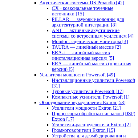
Акустические системы DS Proaudio
[42]
CX - коаксиальные точечные
источники
[15]
PILLAR — звуковые колонны для
архитектурной интеграции
[8]
ANT — активные акустические
системы со встроенным усилением
[4]
Monitor - сценические мониторы
[3]
TAURA — линейный массив
[2]
ERA-i — линейный массив
(инсталляционная версия)
[5]
ERA — линейный массив (прокатная
версия)
[5]
Усилители мощности Powersoft
[49]
Инсталляционные усилители Powersoft
[31]
Туровые усилители Powersoft
[17]
Компактные усилители Powersoft
[1]
Оборудование звукоусиления Extron
[58]
Усилители мощности Extron
[21]
Процессоры обработки сигналов (DSP)
Extron
[17]
Усилители-распределители Extron
[2]
Громкоговорители Extron
[15]
Устройства для деэмбедирования и