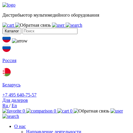
Дистрибьютор мультимедийного оборудования
Каталог
Россия
Беларусь
+7 495 640-75-57
Для дилеров
Ru
/
En
0
0
0
О нас
Направление деятельности