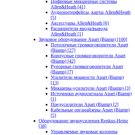
Цифровые микшерные системы
Allen&Heath
[41]
Аудиоинтерфейсы, карты Allen&Heath
[5]
Аксессуары Allen&Heath
[6]
Расширители ввода/вывода
Allen&Heath
[1]
Звуковое оборудование Apart (Biamp)
[100]
Потолочные громкоговорители Apart
(Biamp)
[27]
Корпусные громкоговорители Apart
(Biamp)
[42]
Рупорные громкоговорители Apart
(Biamp)
[7]
Усилители мощности Apart (Biamp)
[13]
Микшеры-усилители Apart (Biamp)
[3]
Источники аудиосигнала Apart (Biamp)
[1]
Предусилители Apart (Biamp)
[2]
Кабельные органайзеры Apart (Biamp)
[5]
Оборудование звукоусиления Renkus-Heinz
[38]
Управляемые звуковые колонны