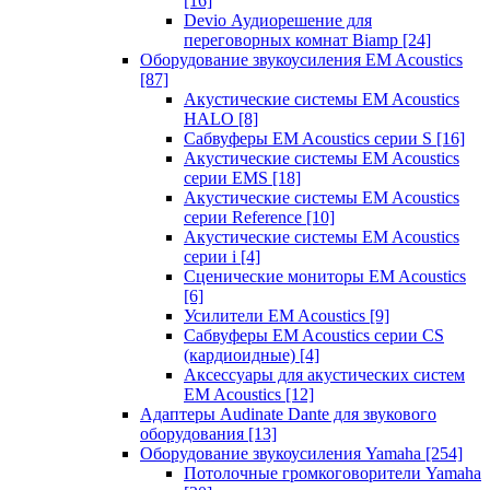
[16]
Devio Аудиорешение для
переговорных комнат Biamp
[24]
Оборудование звукоусиления EM Acoustics
[87]
Акустические системы EM Acoustics
HALO
[8]
Сабвуферы EM Acoustics серии S
[16]
Акустические системы EM Acoustics
серии EMS
[18]
Акустические системы EM Acoustics
серии Reference
[10]
Акустические системы EM Acoustics
серии i
[4]
Сценические мониторы EM Acoustics
[6]
Усилители EM Acoustics
[9]
Сабвуферы EM Acoustics серии CS
(кардиоидные)
[4]
Аксессуары для акустических систем
EM Acoustics
[12]
Адаптеры Audinate Dante для звукового
оборудования
[13]
Оборудование звукоусиления Yamaha
[254]
Потолочные громкоговорители Yamaha