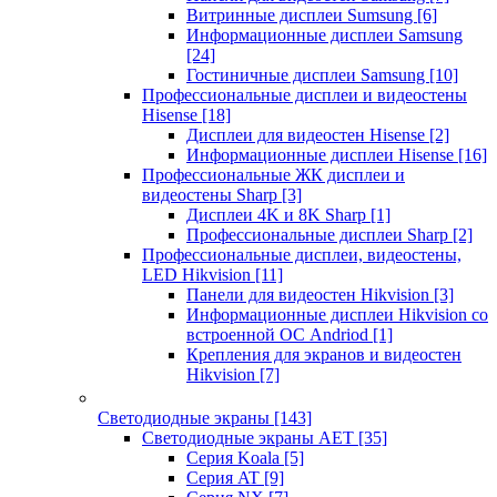
Витринные дисплеи Sumsung
[6]
Информационные дисплеи Samsung
[24]
Гостиничные дисплеи Samsung
[10]
Профессиональные дисплеи и видеостены
Hisense
[18]
Дисплеи для видеостен Hisense
[2]
Информационные дисплеи Hisense
[16]
Профессиональные ЖК дисплеи и
видеостены Sharp
[3]
Дисплеи 4K и 8K Sharp
[1]
Профессиональные дисплеи Sharp
[2]
Профессиональные дисплеи, видеостены,
LED Hikvision
[11]
Панели для видеостен Hikvision
[3]
Информационные дисплеи Hikvision со
встроенной ОС Andriod
[1]
Крепления для экранов и видеостен
Hikvision
[7]
Светодиодные экраны
[143]
Светодиодные экраны AET
[35]
Cерия Koala
[5]
Серия AT
[9]