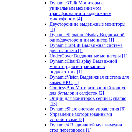
Dynamic3Talk Мониторы с
уникальным механизмом
трансформации и выдвижным
микрофоном
[4]
Двусторонние выдвижные мониторы
[1]
DynamicSignatureDisplay Выдвижной
одно/двусторонний монитор
[1]
DynamicTabLift Выдвижная система
для планшета
[1]
UnderCover Выдвижные мониторы
[1]
DynamicChairDisplay Выдвижной
монитор для встраивания в
подлокотник
[1]
DynamicVision Выдвижная система для
камер ВКС
[1]
CourtesyBox Моторизованный корпус
для бутылок и салфеток
[2]
Опции для мониторов серии Dynamic
[13]
DynamicShare система управления
[6]
Управление моторизованными
устройствами
[2]
Dynamic4 Выдвижной мультимедиа
стол переговоров
[1]