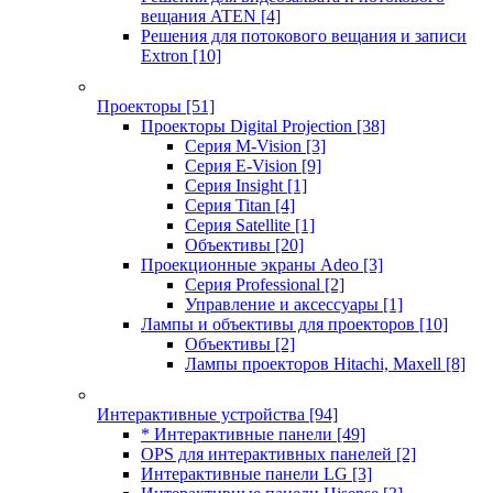
вещания ATEN
[4]
Решения для потокового вещания и записи
Extron
[10]
Проекторы
[51]
Проекторы Digital Projection
[38]
Серия M-Vision
[3]
Серия E-Vision
[9]
Серия Insight
[1]
Серия Titan
[4]
Серия Satellite
[1]
Объективы
[20]
Проекционные экраны Adeo
[3]
Серия Professional
[2]
Управление и аксессуары
[1]
Лампы и объективы для проекторов
[10]
Объективы
[2]
Лампы проекторов Hitachi, Maxell
[8]
Интерактивные устройства
[94]
* Интерактивные панели
[49]
OPS для интерактивных панелей
[2]
Интерактивные панели LG
[3]