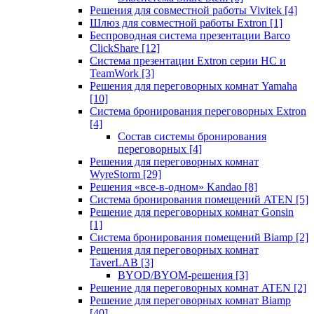
Решения для совместной работы Vivitek
[4]
Шлюз для совместной работы Extron
[1]
Беспроводная система презентации Barco
ClickShare
[12]
Система презентации Extron серии HC и
TeamWork
[3]
Решения для переговорных комнат Yamaha
[10]
Система бронирования переговорных Extron
[4]
Состав системы бронирования
переговорных
[4]
Решения для переговорных комнат
WyreStorm
[29]
Решения «все-в-одном» Kandao
[8]
Система бронирования помещений ATEN
[5]
Решение для переговорных комнат Gonsin
[1]
Система бронирования помещений Biamp
[2]
Решения для переговорных комнат
TaverLAB
[3]
BYOD/BYOM-решения
[3]
Решение для переговорных комнат ATEN
[2]
Решение для переговорных комнат Biamp
[40]