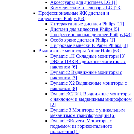
Аксессуары для дисплеев LG
[1]
Коммерческие телевизоры LG
[23]
Профессиональные ЖК дисплеи и
видеостены Philips
[63]
Интерактивные дисплеи Philips
[11]
Дисплеи для видеостен Philips
[5]
Профессиональные дисплеи Philips
[43]
Особо яркие дисплеи Philips
[1]
Цифровые вывески E-Paper Philips
[3]
Выдвижные мониторы Arthur Holm
[63]
Dynamic 1Н Складные мониторы
[3]
DB2 и DB3 Выдвижные мониторы с
наклоном
[6]
Dynamic2 Выдвижные мониторы с
наклоном
[3]
Dynamic X2 Выдвижные мониторы с
наклоном
[8]
DynamicX2Talk Выдвижные мониторы
с наклоном и выдвижным микрофоном
[2]
Dynamic 3 Мониторы с уникальным
механизмом трансформации
[6]
Dynamic3Reverse Мониторы с
подъемом из горизонтального
положения
[1]