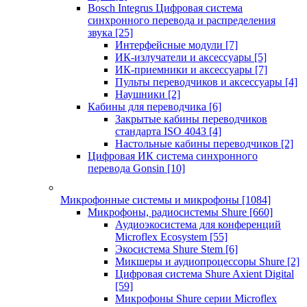
Bosch Integrus Цифровая система
синхронного перевода и распределения
звука
[25]
Интерфейсные модули
[7]
ИК-излучатели и аксессуары
[5]
ИК-приемники и аксессуары
[7]
Пульты переводчиков и аксессуары
[4]
Наушники
[2]
Кабины для переводчика
[6]
Закрытые кабины переводчиков
стандарта ISO 4043
[4]
Настольные кабины переводчиков
[2]
Цифровая ИК система синхронного
перевода Gonsin
[10]
Микрофонные системы и микрофоны
[1084]
Микрофоны, радиосистемы Shure
[660]
Аудиоэкосистема для конференций
Microflex Ecosystem
[55]
Экосистема Shure Stem
[6]
Микшеры и аудиопроцессоры Shure
[2]
Цифровая система Shure Axient Digital
[59]
Микрофоны Shure серии Microflex