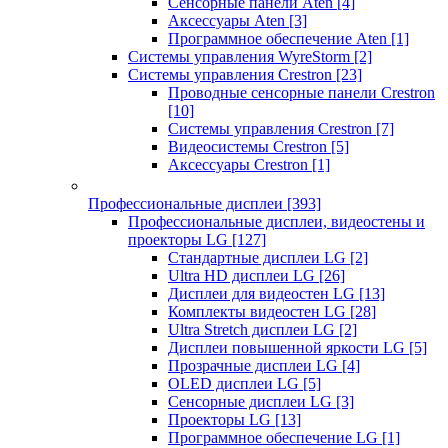
Сенсорные панели Aten
[4]
Аксессуары Aten
[3]
Программное обеспечение Aten
[1]
Системы управления WyreStorm
[2]
Системы управления Crestron
[23]
Проводные сенсорные панели Crestron
[10]
Системы управления Crestron
[7]
Видеосистемы Crestron
[5]
Аксессуары Crestron
[1]
Профессиональные дисплеи
[393]
Профессиональные дисплеи, видеостены и
проекторы LG
[127]
Стандартные дисплеи LG
[2]
Ultra HD дисплеи LG
[26]
Дисплеи для видеостен LG
[13]
Комплекты видеостен LG
[28]
Ultra Stretch дисплеи LG
[2]
Дисплеи повышенной яркости LG
[5]
Прозрачные дисплеи LG
[4]
OLED дисплеи LG
[5]
Сенсорные дисплеи LG
[3]
Проекторы LG
[13]
Программное обеспечение LG
[1]