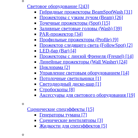
Световое оборудование
[243]
Гибридные прожекторы BeamSpotWash
[31]
Прожекторы с узким лучом (Beam)
[26]
Точечные прожекторы (Spot)
[15]
Заливные световые головы (Wash)
[39]
PAR-прожектор
[34]
Профильные прожекторы (Profile)
[9]
Прожектор следящего света (FollowSpot)
[2]
LED-бар (Bar)
[4]
Прожекторы с линзой Френеля (Fresnel)
[14]
Линейные прожекторы (Wall Washer)
[24]
Циклорама
[2]
Управление световым оборудованием
[14]
Потолочные светильники
[1]
Светодиодный диско-шар
[1]
Стробоскопы
[8]
Аксессуары для светового оборудования
[19]
Сценические спецэффекты
[15]
Генераторы тумана
[7]
Сценические вентиляторы
[3]
Жидкости для спецэффектов
[5]