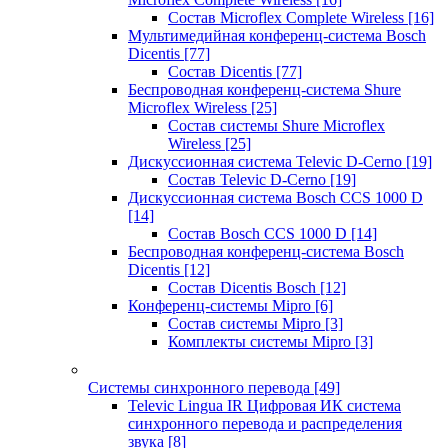
Состав Microflex Complete Wireless
[16]
Мультимедийная конференц-система Bosch
Dicentis
[77]
Состав Dicentis
[77]
Беспроводная конференц-система Shure
Microflex Wireless
[25]
Состав системы Shure Microflex
Wireless
[25]
Дискуссионная система Televic D-Cerno
[19]
Состав Televic D-Cerno
[19]
Дискуссионная система Bosch CCS 1000 D
[14]
Состав Bosch CCS 1000 D
[14]
Беспроводная конференц-система Bosch
Dicentis
[12]
Состав Dicentis Bosch
[12]
Конференц-системы Mipro
[6]
Состав системы Mipro
[3]
Комплекты системы Mipro
[3]
Системы синхронного перевода
[49]
Televic Lingua IR Цифровая ИК система
синхронного перевода и распределения
звука
[8]