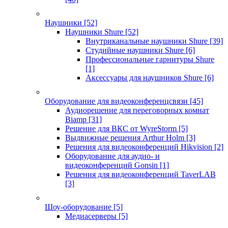
Наушники
[52]
Наушники Shure
[52]
Внутриканальные наушники Shure
[39]
Студийные наушники Shure
[6]
Профессиональные гарнитуры Shure
[1]
Аксессуары для наушников Shure
[6]
Оборудование для видеоконференцсвязи
[45]
Аудиорешение для переговорных комнат
Biamp
[31]
Решение для ВКС от WyreStorm
[5]
Выдвижные решения Arthur Holm
[3]
Решения для видеоконференций Hikvision
[2]
Оборудование для аудио- и
видеоконференций Gonsin
[1]
Решения для видеоконференций TaverLAB
[3]
Шоу-оборудование
[5]
Медиасерверы
[5]