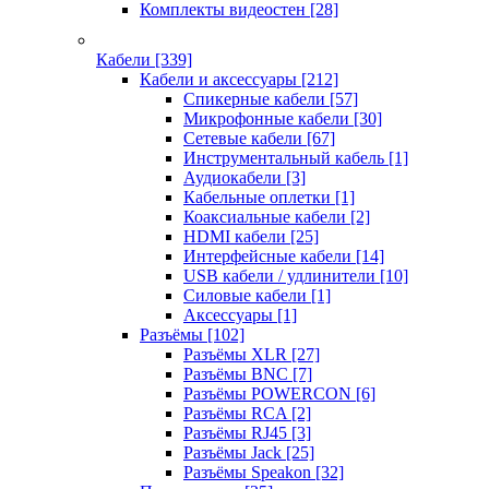
Комплекты видеостен
[28]
Кабели
[339]
Кабели и аксессуары
[212]
Спикерные кабели
[57]
Микрофонные кабели
[30]
Сетевые кабели
[67]
Инструментальный кабель
[1]
Аудиокабели
[3]
Кабельные оплетки
[1]
Коаксиальные кабели
[2]
HDMI кабели
[25]
Интерфейсные кабели
[14]
USB кабели / удлинители
[10]
Силовые кабели
[1]
Аксессуары
[1]
Разъёмы
[102]
Разъёмы XLR
[27]
Разъёмы BNC
[7]
Разъёмы POWERCON
[6]
Разъёмы RCA
[2]
Разъёмы RJ45
[3]
Разъёмы Jack
[25]
Разъёмы Speakon
[32]