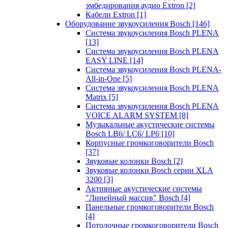
эмбедирования аудио Extron
[2]
Кабели Extron
[1]
Оборудование звукоусиления Bosch
[146]
Система звукоусиления Bosch PLENA
[13]
Система звукоусиления Bosch PLENA
EASY LINE
[14]
Система звукоусиления Bosch PLENA-
All-in-One
[5]
Система звукоусиления Bosch PLENA
Matrix
[5]
Система звукоусиления Bosch PLENA
VOICE ALARM SYSTEM
[8]
Музыкальные акустические системы
Bosch LB6/ LC6/ LP6
[10]
Корпусные громкоговорители Bosch
[37]
Звуковые колонки Bosch
[2]
Звуковые колонки Bosch серии XLA
3200
[3]
Активные акустические системы
"Линейный массив" Bosch
[4]
Панельные громкоговорители Bosch
[4]
Потолочные громкоговорители Bosch