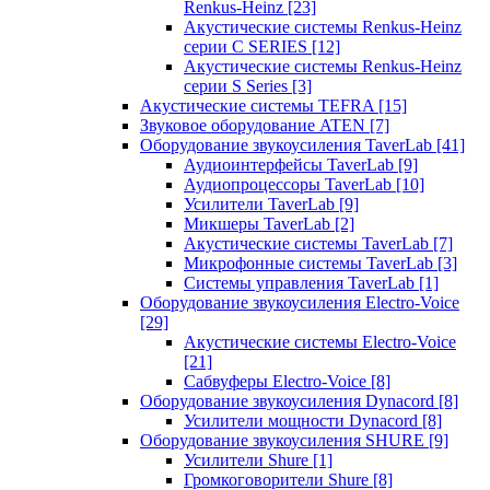
Renkus-Heinz
[23]
Акустические системы Renkus-Heinz
серии C SERIES
[12]
Акустические системы Renkus-Heinz
серии S Series
[3]
Акустические системы TEFRA
[15]
Звуковое оборудование ATEN
[7]
Оборудование звукоусиления TaverLab
[41]
Аудиоинтерфейсы TaverLab
[9]
Аудиопроцессоры TaverLab
[10]
Усилители TaverLab
[9]
Микшеры TaverLab
[2]
Акустические системы TaverLab
[7]
Микрофонные системы TaverLab
[3]
Системы управления TaverLab
[1]
Оборудование звукоусиления Electro-Voice
[29]
Акустические системы Electro-Voice
[21]
Сабвуферы Electro-Voice
[8]
Оборудование звукоусиления Dynacord
[8]
Усилители мощности Dynacord
[8]
Оборудование звукоусиления SHURE
[9]
Усилители Shure
[1]
Громкоговорители Shure
[8]