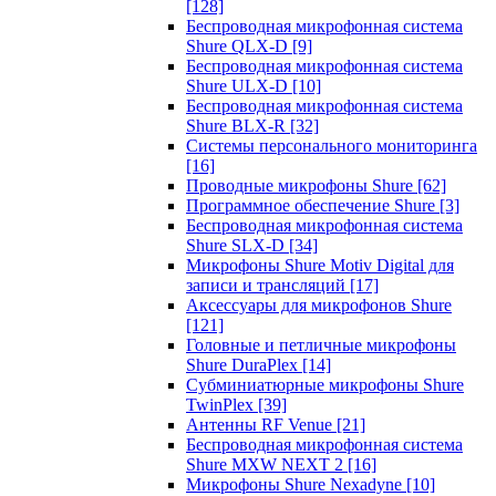
[128]
Беспроводная микрофонная система
Shure QLX-D
[9]
Беспроводная микрофонная система
Shure ULX-D
[10]
Беспроводная микрофонная система
Shure BLX-R
[32]
Системы персонального мониторинга
[16]
Проводные микрофоны Shure
[62]
Программное обеспечение Shure
[3]
Беспроводная микрофонная система
Shure SLX-D
[34]
Микрофоны Shure Motiv Digital для
записи и трансляций
[17]
Аксессуары для микрофонов Shure
[121]
Головные и петличные микрофоны
Shure DuraPlex
[14]
Субминиатюрные микрофоны Shure
TwinPlex
[39]
Антенны RF Venue
[21]
Беспроводная микрофонная система
Shure MXW NEXT 2
[16]
Микрофоны Shure Nexadyne
[10]