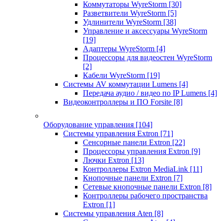
Коммутаторы WyreStorm
[30]
Разветвители WyreStorm
[5]
Удлинители WyreStorm
[38]
Управление и аксессуары WyreStorm
[19]
Адаптеры WyreStorm
[4]
Процессоры для видеостен WyreStorm
[2]
Кабели WyreStorm
[19]
Системы AV коммутации Lumens
[4]
Передача аудио / видео по IP Lumens
[4]
Видеоконтроллеры и ПО Forsite
[8]
Оборудование управления
[104]
Системы управления Extron
[71]
Сенсорные панели Extron
[22]
Процессоры управления Extron
[9]
Лючки Extron
[13]
Контроллеры Extron MediaLink
[11]
Кнопочные панели Extron
[7]
Сетевые кнопочные панели Extron
[8]
Контроллеры рабочего пространства
Extron
[1]
Системы управления Aten
[8]