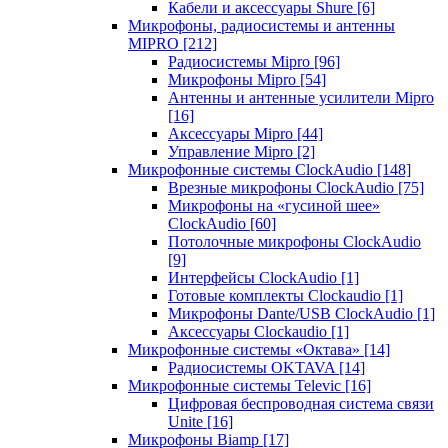
Кабели и аксессуары Shure
[6]
Микрофоны, радиосистемы и антенны
MIPRO
[212]
Радиосистемы Mipro
[96]
Микрофоны Mipro
[54]
Антенны и антенные усилители Mipro
[16]
Аксессуары Mipro
[44]
Управление Mipro
[2]
Микрофонные системы ClockAudio
[148]
Врезные микрофоны ClockAudio
[75]
Микрофоны на «гусиной шее»
ClockAudio
[60]
Потолочные микрофоны ClockAudio
[9]
Интерфейсы ClockAudio
[1]
Готовые комплекты Clockaudio
[1]
Микрофоны Dante/USB ClockAudio
[1]
Аксессуары Clockaudio
[1]
Микрофонные системы «Октава»
[14]
Радиосистемы OKTAVA
[14]
Микрофонные системы Televic
[16]
Цифровая беспроводная система связи
Unite
[16]
Микрофоны Biamp
[17]