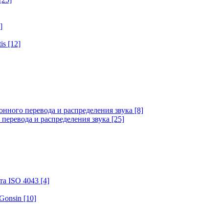
]
tis
[12]
онного перевода и распределения звука
[8]
 перевода и распределения звука
[25]
та ISO 4043
[4]
 Gonsin
[10]