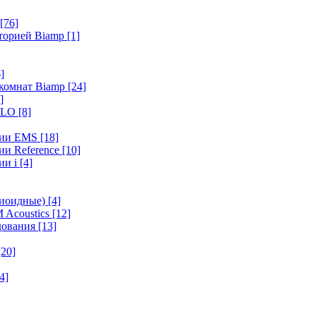
[76]
иторией Biamp
[1]
]
 комнат Biamp
[24]
]
HALO
[8]
ерии EMS
[18]
ии Reference
[10]
ии i
[4]
диоидные)
[4]
 Acoustics
[12]
удования
[13]
[20]
4]