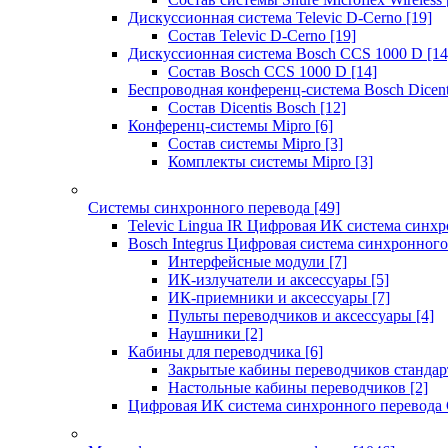
Дискуссионная система Televic D-Cerno
[19]
Состав Televic D-Cerno
[19]
Дискуссионная система Bosch CCS 1000 D
[14
Состав Bosch CCS 1000 D
[14]
Беспроводная конференц-система Bosch Dicen
Состав Dicentis Bosch
[12]
Конференц-системы Mipro
[6]
Состав системы Mipro
[3]
Комплекты системы Mipro
[3]
Системы синхронного перевода
[49]
Televic Lingua IR Цифровая ИК система синхр
Bosch Integrus Цифровая система синхронного
Интерфейсные модули
[7]
ИК-излучатели и аксессуары
[5]
ИК-приемники и аксессуары
[7]
Пульты переводчиков и аксессуары
[4]
Наушники
[2]
Кабины для переводчика
[6]
Закрытые кабины переводчиков стандар
Настольные кабины переводчиков
[2]
Цифровая ИК система синхронного перевода