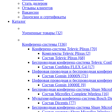
Стать дилером
Отзывы клиентов
Вакансии
Лицензии и сертификаты
Каталог
Уцененные товары
[32]
Конференц-системы
[336]
Конференц-система Televic Plixus
[70]
Комплекты Televic Plixus
[2]
Состав Televic Plixus
[68]
Беспроводная конференц-система Televic Con
Состав Confidea FLEX G4
[17]
Цифровая проводная и беспроводная конфере
Состав Gonsin 10000N
[71]
Цифровая проводная и беспроводная конфере
Состав Gonsin 10000E
[9]
Беспроводная конференц-система Shure Microfl
Состав Microflex Complete Wireless
[16]
Мультимедийная конференц-система Bosch Dic
Состав Dicentis
[77]
Беспроводная конференц-система Shure Microfl
Состав системы Shure Microflex Wireless