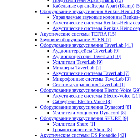
Предусилители Apart (Biamp)
[2]
Кабельные органайзеры Apart (Biamp)
[5
Оборудование звукоусиления Renkus-Heinz
[3
Управляемые звуковые колонны Renkus
Акустические системы Renkus-Heinz с
Акустические системы Renkus-Heinz сер
Акустические системы TEFRA
[15]
Звуковое оборудование ATEN
[7]
Оборудование звукоусиления TaverLab
[41]
Аудиоинтерфейсы TaverLab
[9]
Аудиопроцессоры TaverLab
[10]
Усилители TaverLab
[9]
Микшеры TaverLab
[2]
Акустические системы TaverLab
[7]
Микрофонные системы TaverLab
[3]
Системы управления TaverLab
[1]
Оборудование звукоусиления Electro-Voice
[29
Акустические системы Electro-Voice
[21]
Сабвуферы Electro-Voice
[8]
Оборудование звукоусиления Dynacord
[8]
Усилители мощности Dynacord
[8]
Оборудование звукоусиления SHURE
[9]
Усилители Shure
[1]
Громкоговорители Shure
[8]
Акустические системы DS Proaudio
[42]