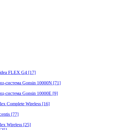
fidea FLEX G4
[17]
нц-система Gonsin 10000N
[71]
нц-система Gonsin 10000E
[9]
ex Complete Wireless
[16]
entis
[77]
ex Wireless
[25]
[25]