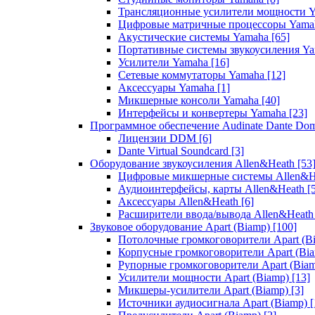
Трансляционные усилители мощности 
Цифровые матричные процессоры Yam
Акустические системы Yamaha
[65]
Портативные системы звукоусиления Y
Усилители Yamaha
[16]
Сетевые коммутаторы Yamaha
[12]
Аксессуары Yamaha
[1]
Микшерные консоли Yamaha
[40]
Интерфейсы и конвертеры Yamaha
[23]
Программное обеспечение Audinate Dante Do
Лицензии DDM
[6]
Dante Virtual Soundcard
[3]
Оборудование звукоусиления Allen&Heath
[53
Цифровые микшерные системы Allen&
Аудиоинтерфейсы, карты Allen&Heath
[
Аксессуары Allen&Heath
[6]
Расширители ввода/вывода Allen&Heat
Звуковое оборудование Apart (Biamp)
[100]
Потолочные громкоговорители Apart (B
Корпусные громкоговорители Apart (Bi
Рупорные громкоговорители Apart (Bia
Усилители мощности Apart (Biamp)
[13]
Микшеры-усилители Apart (Biamp)
[3]
Источники аудиосигнала Apart (Biamp)
[