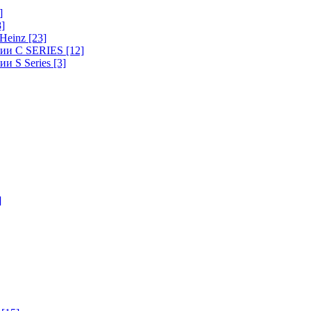
]
8]
-Heinz
[23]
ерии C SERIES
[12]
ии S Series
[3]
]