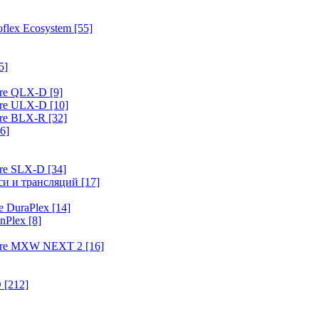
flex Ecosystem
[55]
5]
ure QLX-D
[9]
ure ULX-D
[10]
ure BLX-R
[32]
6]
ure SLX-D
[34]
иси и трансляций
[17]
e DuraPlex
[14]
nPlex
[8]
hure MXW NEXT 2
[16]
O
[212]