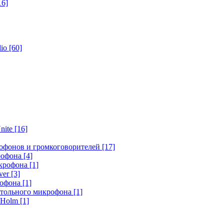
16]
dio
[60]
nite
[16]
офонов и громкоговорителей
[17]
крофона
[4]
икрофона
[1]
ver
[3]
рофона
[1]
стольного микрофона
[1]
r Holm
[1]