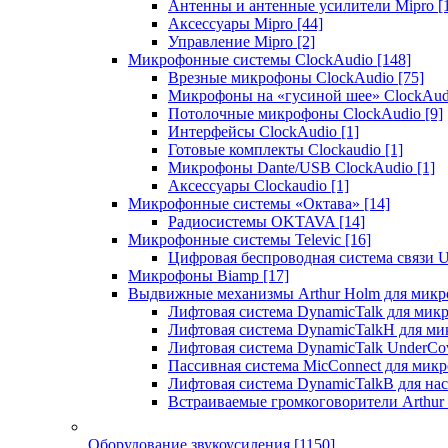
Антенны и антенные усилители Mipro
[
Аксессуары Mipro
[44]
Управление Mipro
[2]
Микрофонные системы ClockAudio
[148]
Врезные микрофоны ClockAudio
[75]
Микрофоны на «гусиной шее» ClockAu
Потолочные микрофоны ClockAudio
[9]
Интерфейсы ClockAudio
[1]
Готовые комплекты Clockaudio
[1]
Микрофоны Dante/USB ClockAudio
[1]
Аксессуары Clockaudio
[1]
Микрофонные системы «Октава»
[14]
Радиосистемы OKTAVA
[14]
Микрофонные системы Televic
[16]
Цифровая беспроводная система связи U
Микрофоны Biamp
[17]
Выдвижные механизмы Arthur Holm для микр
Лифтовая система DynamicTalk для ми
Лифтовая система DynamicTalkH для м
Лифтовая система DynamicTalk UnderCo
Пассивная система MicConnect для мик
Лифтовая система DynamicTalkB для на
Встраиваемые громкоговорители Arthu
Оборудование звукоусиления
[1150]