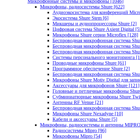
Микрофонные системы и микрофоны
[1046]
Микрофоны, радиосистемы Shure
[622]
Аудиоэкосистема для конференций Micro
Экосистема Shure Stem
[6]
Микшеры и аудиопроцессоры Shure
[2]
Цифровая система Shure Axient Digital
[5
Микрофоны Shure серии Microflex
[128]
Беспроводная микрофонная система Sh
Беспроводная микрофонная система Sh
Беспроводная микрофонная система Sh
Системы персонального мониторинга
[1
Проводные микрофоны Shure
[61]
Программное обеспечение Shure
[2]
Беспроводная микрофонная система Sh
Микрофоны Shure Motiv Digital для зап
Аксессуары для микрофонов Shure
[121]
Головные и петличные микрофоны Shur
Субминиатюрные микрофоны Shure Twi
Антенны RF Venue
[21]
Беспроводная микрофонная система S
Микрофоны Shure Nexadyne
[10]
Кабели и аксессуары Shure
[5]
Микрофоны, радиосистемы и антенны MIPR
Радиосистемы Mipro
[96]
Микрофоны Mipro
[54]