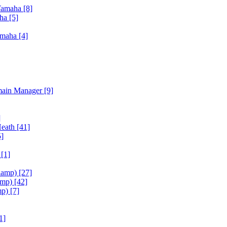
Yamaha
[8]
aha
[5]
amaha
[4]
main Manager
[9]
]
Heath
[41]
5]
h
[1]
iamp)
[27]
amp)
[42]
mp)
[7]
1]