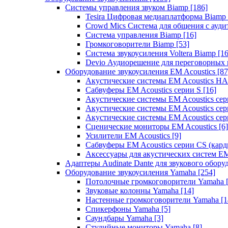
Системы управления звуком Biamp
[186]
Tesira Цифровая медиаплатформа Biamp
Crowd Mics Система для общения с ауд
Система управления Biamp
[16]
Громкоговорители Biamp
[53]
Система звукоусиления Voltera Biamp
[16
Devio Аудиорешение для переговорных
Оборудование звукоусиления EM Acoustics
[87
Акустические системы EM Acoustics 
Сабвуферы EM Acoustics серии S
[16]
Акустические системы EM Acoustics с
Акустические системы EM Acoustics сер
Акустические системы EM Acoustics сер
Сценические мониторы EM Acoustics
[6]
Усилители EM Acoustics
[9]
Сабвуферы EM Acoustics серии CS (кар
Аксессуары для акустических систем EM
Адаптеры Audinate Dante для звукового обор
Оборудование звукоусиления Yamaha
[254]
Потолочные громкоговорители Yamaha
Звуковые колонны Yamaha
[14]
Настенные громкоговорители Yamaha
[1
Спикерфоны Yamaha
[5]
Саундбары Yamaha
[3]
Студийные мониторы Yamaha
[8]