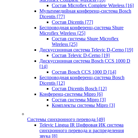
Состав Microflex Complete Wireless
[16]
Мультимедийная конференц-система Bosch
Dicentis
[77]
Состав Dicentis
[77]
Беспроводная конференц-система Shure
Microflex Wireless
[25]
Состав системы Shure Microflex
Wireless
[25]
Дискуссионная система Televic D-Cerno
[19]
Состав Televic D-Cerno
[19]
Дискуссионная система Bosch CCS 1000 D
[14]
Состав Bosch CCS 1000 D
[14]
Беспроводная конференц-система Bosch
Dicentis
[12]
Состав Dicentis Bosch
[12]
Конференц-системы Mipro
[6]
Состав системы Mipro
[3]
Комплекты системы Mipro
[3]
Системы синхронного перевода
[49]
Televic Lingua IR Цифровая ИК система
синхронного перевода и распределения
звука
[8]