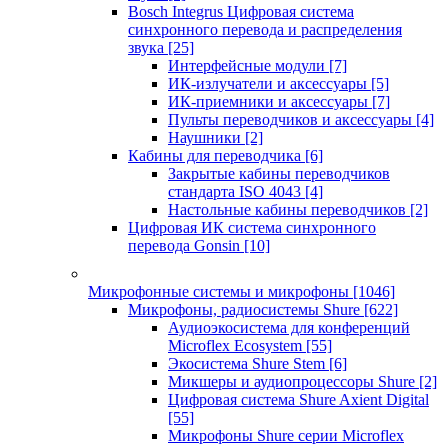
Bosch Integrus Цифровая система
синхронного перевода и распределения
звука
[25]
Интерфейсные модули
[7]
ИК-излучатели и аксессуары
[5]
ИК-приемники и аксессуары
[7]
Пульты переводчиков и аксессуары
[4]
Наушники
[2]
Кабины для переводчика
[6]
Закрытые кабины переводчиков
стандарта ISO 4043
[4]
Настольные кабины переводчиков
[2]
Цифровая ИК система синхронного
перевода Gonsin
[10]
Микрофонные системы и микрофоны
[1046]
Микрофоны, радиосистемы Shure
[622]
Аудиоэкосистема для конференций
Microflex Ecosystem
[55]
Экосистема Shure Stem
[6]
Микшеры и аудиопроцессоры Shure
[2]
Цифровая система Shure Axient Digital
[55]
Микрофоны Shure серии Microflex