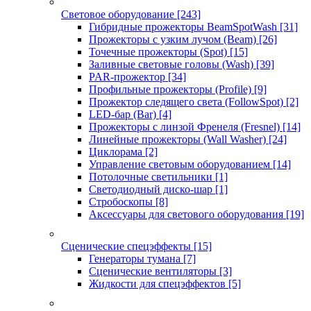
Световое оборудование
[243]
Гибридные прожекторы BeamSpotWash
[31]
Прожекторы с узким лучом (Beam)
[26]
Точечные прожекторы (Spot)
[15]
Заливные световые головы (Wash)
[39]
PAR-прожектор
[34]
Профильные прожекторы (Profile)
[9]
Прожектор следящего света (FollowSpot)
[2]
LED-бар (Bar)
[4]
Прожекторы с линзой Френеля (Fresnel)
[14]
Линейные прожекторы (Wall Washer)
[24]
Циклорама
[2]
Управление световым оборудованием
[14]
Потолочные светильники
[1]
Светодиодный диско-шар
[1]
Стробоскопы
[8]
Аксессуары для светового оборудования
[19]
Сценические спецэффекты
[15]
Генераторы тумана
[7]
Сценические вентиляторы
[3]
Жидкости для спецэффектов
[5]