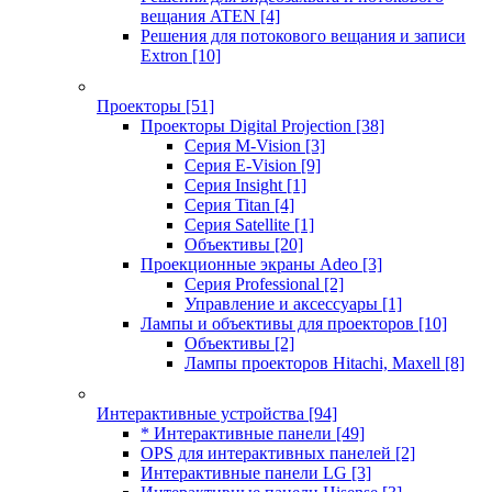
вещания ATEN
[4]
Решения для потокового вещания и записи
Extron
[10]
Проекторы
[51]
Проекторы Digital Projection
[38]
Серия M-Vision
[3]
Серия E-Vision
[9]
Серия Insight
[1]
Серия Titan
[4]
Серия Satellite
[1]
Объективы
[20]
Проекционные экраны Adeo
[3]
Серия Professional
[2]
Управление и аксессуары
[1]
Лампы и объективы для проекторов
[10]
Объективы
[2]
Лампы проекторов Hitachi, Maxell
[8]
Интерактивные устройства
[94]
* Интерактивные панели
[49]
OPS для интерактивных панелей
[2]
Интерактивные панели LG
[3]