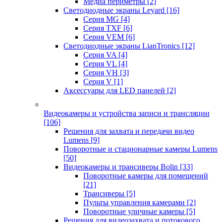
Медиа периметры
[2]
Светодиодные экраны Leyard
[16]
Серия MG
[4]
Серия TXF
[6]
Серия VEM
[6]
Светодиодные экраны LianTronics
[12]
Серия VA
[4]
Серия VL
[4]
Серия VH
[3]
Серия V
[1]
Аксессуары для LED панелей
[2]
Видеокамеры и устройства записи и трансляции
[106]
Решения для захвата и передачи видео
Lumens
[9]
Поворотные и стационарные камеры Lumens
[50]
Видеокамеры и трансиверы Bolin
[33]
Поворотные камеры для помещений
[21]
Трансиверы
[5]
Пульты управления камерами
[2]
Поворотные уличные камеры
[5]
Решения для видеозахвата и потокового