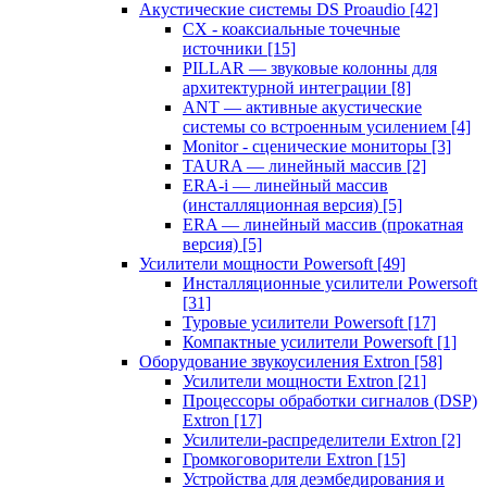
Акустические системы DS Proaudio
[42]
CX - коаксиальные точечные
источники
[15]
PILLAR — звуковые колонны для
архитектурной интеграции
[8]
ANT — активные акустические
системы со встроенным усилением
[4]
Monitor - сценические мониторы
[3]
TAURA — линейный массив
[2]
ERA-i — линейный массив
(инсталляционная версия)
[5]
ERA — линейный массив (прокатная
версия)
[5]
Усилители мощности Powersoft
[49]
Инсталляционные усилители Powersoft
[31]
Туровые усилители Powersoft
[17]
Компактные усилители Powersoft
[1]
Оборудование звукоусиления Extron
[58]
Усилители мощности Extron
[21]
Процессоры обработки сигналов (DSP)
Extron
[17]
Усилители-распределители Extron
[2]
Громкоговорители Extron
[15]
Устройства для деэмбедирования и