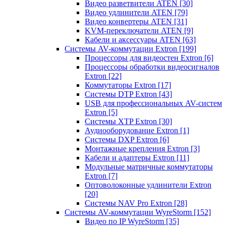
Видео разветвители ATEN
[30]
Видео удлинители ATEN
[79]
Видео конвертеры ATEN
[31]
KVM-переключатели ATEN
[9]
Кабели и аксессуары ATEN
[63]
Системы AV-коммутации Extron
[199]
Процессоры для видеостен Extron
[6]
Процессоры обработки видеосигналов
Extron
[22]
Коммутаторы Extron
[17]
Системы DTP Extron
[43]
USB для профессиональных AV-систем
Extron
[5]
Системы XTP Extron
[30]
Аудиооборудование Extron
[1]
Системы DXP Extron
[6]
Монтажные крепления Extron
[3]
Кабели и адаптеры Extron
[11]
Модульные матричные коммутаторы
Extron
[7]
Оптоволоконные удлинители Extron
[20]
Системы NAV Pro Extron
[28]
Системы AV-коммутации WyreStorm
[152]
Видео по IP WyreStorm
[35]