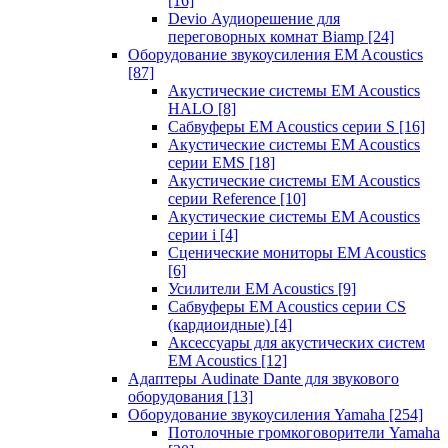
[16]
Devio Аудиорешение для
переговорных комнат Biamp
[24]
Оборудование звукоусиления EM Acoustics
[87]
Акустические системы EM Acoustics
HALO
[8]
Сабвуферы EM Acoustics серии S
[16]
Акустические системы EM Acoustics
серии EMS
[18]
Акустические системы EM Acoustics
серии Reference
[10]
Акустические системы EM Acoustics
серии i
[4]
Сценические мониторы EM Acoustics
[6]
Усилители EM Acoustics
[9]
Сабвуферы EM Acoustics серии CS
(кардиоидные)
[4]
Аксессуары для акустических систем
EM Acoustics
[12]
Адаптеры Audinate Dante для звукового
оборудования
[13]
Оборудование звукоусиления Yamaha
[254]
Потолочные громкоговорители Yamaha