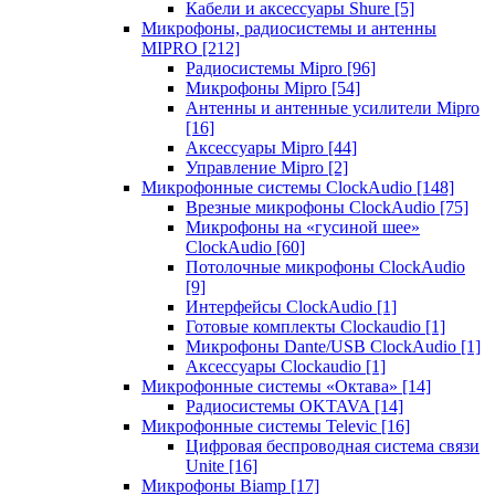
Кабели и аксессуары Shure
[5]
Микрофоны, радиосистемы и антенны
MIPRO
[212]
Радиосистемы Mipro
[96]
Микрофоны Mipro
[54]
Антенны и антенные усилители Mipro
[16]
Аксессуары Mipro
[44]
Управление Mipro
[2]
Микрофонные системы ClockAudio
[148]
Врезные микрофоны ClockAudio
[75]
Микрофоны на «гусиной шее»
ClockAudio
[60]
Потолочные микрофоны ClockAudio
[9]
Интерфейсы ClockAudio
[1]
Готовые комплекты Clockaudio
[1]
Микрофоны Dante/USB ClockAudio
[1]
Аксессуары Clockaudio
[1]
Микрофонные системы «Октава»
[14]
Радиосистемы OKTAVA
[14]
Микрофонные системы Televic
[16]
Цифровая беспроводная система связи
Unite
[16]
Микрофоны Biamp
[17]