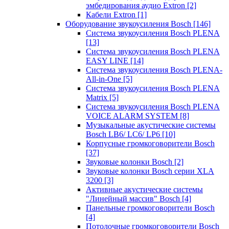
эмбедирования аудио Extron
[2]
Кабели Extron
[1]
Оборудование звукоусиления Bosch
[146]
Система звукоусиления Bosch PLENA
[13]
Система звукоусиления Bosch PLENA
EASY LINE
[14]
Система звукоусиления Bosch PLENA-
All-in-One
[5]
Система звукоусиления Bosch PLENA
Matrix
[5]
Система звукоусиления Bosch PLENA
VOICE ALARM SYSTEM
[8]
Музыкальные акустические системы
Bosch LB6/ LC6/ LP6
[10]
Корпусные громкоговорители Bosch
[37]
Звуковые колонки Bosch
[2]
Звуковые колонки Bosch серии XLA
3200
[3]
Активные акустические системы
"Линейный массив" Bosch
[4]
Панельные громкоговорители Bosch
[4]
Потолочные громкоговорители Bosch