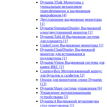
Dynamic3Talk Мониторы с
уникальным механизмом
трансформации и выдвижным
микрофоном
[4]
Двусторонние выдвижные мониторы
[1]
DynamicSignatureDisplay Выдвижной
одно/двусторонний монитор
[1]
DynamicTabLift Выдвижная система
для планшета
[1]
UnderCover Выдвижные мониторы
[1]
DynamicChairDisplay Выдвижной
монитор для встраивания в
подлокотник
[1]
DynamicVision Выдвижная система для
камер ВКС
[1]
CourtesyBox Моторизованный корпус
для бутылок и салфеток
[2]
Опции для мониторов серии Dynamic
[13]
DynamicShare система управления
[6]
Управление моторизованными
устройствами
[2]
Dynamic4 Выдвижной мультимедиа
стол переговоров
[1]