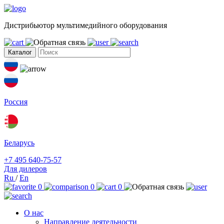
Дистрибьютор мультимедийного оборудования
Каталог
Россия
Беларусь
+7 495 640-75-57
Для дилеров
Ru
/
En
0
0
0
О нас
Направление деятельности