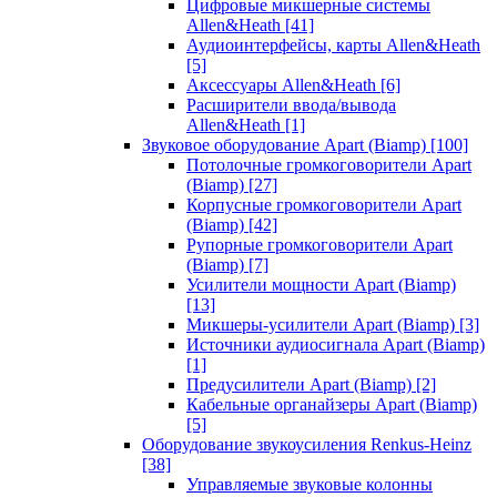
Цифровые микшерные системы
Allen&Heath
[41]
Аудиоинтерфейсы, карты Allen&Heath
[5]
Аксессуары Allen&Heath
[6]
Расширители ввода/вывода
Allen&Heath
[1]
Звуковое оборудование Apart (Biamp)
[100]
Потолочные громкоговорители Apart
(Biamp)
[27]
Корпусные громкоговорители Apart
(Biamp)
[42]
Рупорные громкоговорители Apart
(Biamp)
[7]
Усилители мощности Apart (Biamp)
[13]
Микшеры-усилители Apart (Biamp)
[3]
Источники аудиосигнала Apart (Biamp)
[1]
Предусилители Apart (Biamp)
[2]
Кабельные органайзеры Apart (Biamp)
[5]
Оборудование звукоусиления Renkus-Heinz
[38]
Управляемые звуковые колонны