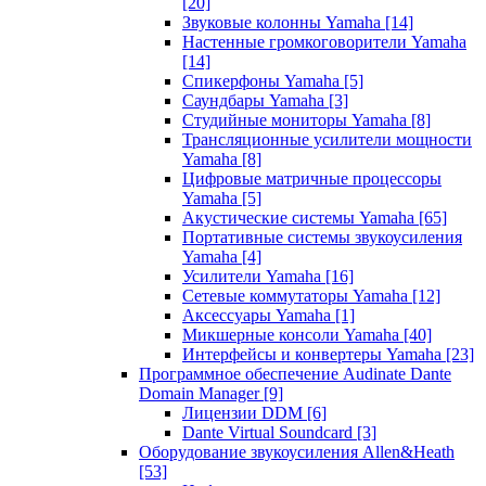
[20]
Звуковые колонны Yamaha
[14]
Настенные громкоговорители Yamaha
[14]
Спикерфоны Yamaha
[5]
Саундбары Yamaha
[3]
Студийные мониторы Yamaha
[8]
Трансляционные усилители мощности
Yamaha
[8]
Цифровые матричные процессоры
Yamaha
[5]
Акустические системы Yamaha
[65]
Портативные системы звукоусиления
Yamaha
[4]
Усилители Yamaha
[16]
Сетевые коммутаторы Yamaha
[12]
Аксессуары Yamaha
[1]
Микшерные консоли Yamaha
[40]
Интерфейсы и конвертеры Yamaha
[23]
Программное обеспечение Audinate Dante
Domain Manager
[9]
Лицензии DDM
[6]
Dante Virtual Soundcard
[3]
Оборудование звукоусиления Allen&Heath
[53]