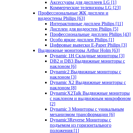
Аксессуары для дисплеев LG
[1]
Коммерческие телевизоры LG
[23]
Профессиональные ЖК дисплеи и
видеостены Philips
[63]
Интерактивные дисплеи Philips
[11]
Дисплеи для видеостен Philips
[5]
Профессиональные дисплеи Philips
[43]
Особо яркие дисплеи Philips
[1]
Цифровые вывески E-Paper Philips
[3]
Выдвижные мониторы Arthur Holm
[63]
Dynamic 1Н Складные мониторы
[3]
DB2 и DB3 Выдвижные мониторы с
наклоном
[6]
Dynamic2 Выдвижные мониторы с
наклоном
[3]
Dynamic X2 Выдвижные мониторы с
наклоном
[8]
DynamicX2Talk Выдвижные мониторы
с наклоном и выдвижным микрофоном
[2]
Dynamic 3 Мониторы с уникальным
механизмом трансформации
[6]
Dynamic3Reverse Мониторы с
подъемом из горизонтального
положения
[1]