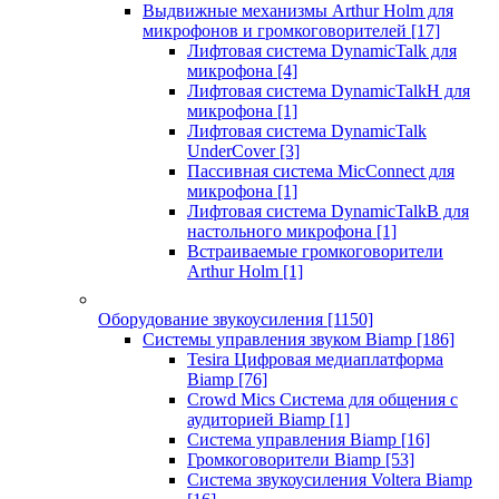
Выдвижные механизмы Arthur Holm для
микрофонов и громкоговорителей
[17]
Лифтовая система DynamicTalk для
микрофона
[4]
Лифтовая система DynamicTalkH для
микрофона
[1]
Лифтовая система DynamicTalk
UnderCover
[3]
Пассивная система MicConnect для
микрофона
[1]
Лифтовая система DynamicTalkB для
настольного микрофона
[1]
Встраиваемые громкоговорители
Arthur Holm
[1]
Оборудование звукоусиления
[1150]
Системы управления звуком Biamp
[186]
Tesira Цифровая медиаплатформа
Biamp
[76]
Crowd Mics Система для общения с
аудиторией Biamp
[1]
Система управления Biamp
[16]
Громкоговорители Biamp
[53]
Система звукоусиления Voltera Biamp