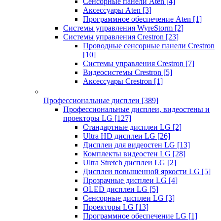
Сенсорные панели Aten
[4]
Аксессуары Aten
[3]
Программное обеспечение Aten
[1]
Системы управления WyreStorm
[2]
Системы управления Crestron
[23]
Проводные сенсорные панели Crestron
[10]
Системы управления Crestron
[7]
Видеосистемы Crestron
[5]
Аксессуары Crestron
[1]
Профессиональные дисплеи
[389]
Профессиональные дисплеи, видеостены и
проекторы LG
[127]
Стандартные дисплеи LG
[2]
Ultra HD дисплеи LG
[26]
Дисплеи для видеостен LG
[13]
Комплекты видеостен LG
[28]
Ultra Stretch дисплеи LG
[2]
Дисплеи повышенной яркости LG
[5]
Прозрачные дисплеи LG
[4]
OLED дисплеи LG
[5]
Сенсорные дисплеи LG
[3]
Проекторы LG
[13]
Программное обеспечение LG
[1]