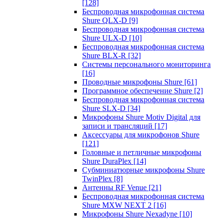
[128]
Беспроводная микрофонная система
Shure QLX-D
[9]
Беспроводная микрофонная система
Shure ULX-D
[10]
Беспроводная микрофонная система
Shure BLX-R
[32]
Системы персонального мониторинга
[16]
Проводные микрофоны Shure
[61]
Программное обеспечение Shure
[2]
Беспроводная микрофонная система
Shure SLX-D
[34]
Микрофоны Shure Motiv Digital для
записи и трансляций
[17]
Аксессуары для микрофонов Shure
[121]
Головные и петличные микрофоны
Shure DuraPlex
[14]
Субминиатюрные микрофоны Shure
TwinPlex
[8]
Антенны RF Venue
[21]
Беспроводная микрофонная система
Shure MXW NEXT 2
[16]
Микрофоны Shure Nexadyne
[10]