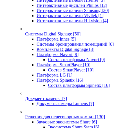
Интерактивные панели Hisense
[3]
Интерактивные дисплеи Philips
[12]
Интерактивные панели Samsung
[20]
Интерактивные панели Vivitek
[1]
Интерактивные панели Hikvision
[4]
Системы Digital Signage
[50]
Платформа Innes
[5]
Системы бронирования помещений
[6]
Комплекты Digital Signage
[3]
Платформа Navori
[9]
Состав платформы Navori
[9]
Платформа SmartPlayer
[10]
Состав SmartPlayer
[10]
Платформа LG
[1]
Платформа Spinetix
[16]
Состав платформы Spinetix
[16]
Документ-камеры
[7]
Документ-камеры Lumens
[7]
Решения для переговорных комнат
[130]
Звуковые экосистемы Shure
[6]
Экосистема Shure Stem
[6]