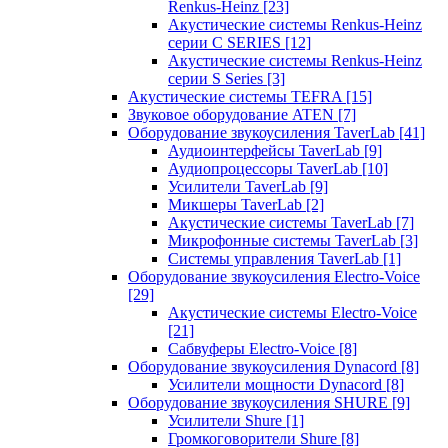
Renkus-Heinz
[23]
Акустические системы Renkus-Heinz
серии C SERIES
[12]
Акустические системы Renkus-Heinz
серии S Series
[3]
Акустические системы TEFRA
[15]
Звуковое оборудование ATEN
[7]
Оборудование звукоусиления TaverLab
[41]
Аудиоинтерфейсы TaverLab
[9]
Аудиопроцессоры TaverLab
[10]
Усилители TaverLab
[9]
Микшеры TaverLab
[2]
Акустические системы TaverLab
[7]
Микрофонные системы TaverLab
[3]
Системы управления TaverLab
[1]
Оборудование звукоусиления Electro-Voice
[29]
Акустические системы Electro-Voice
[21]
Сабвуферы Electro-Voice
[8]
Оборудование звукоусиления Dynacord
[8]
Усилители мощности Dynacord
[8]
Оборудование звукоусиления SHURE
[9]
Усилители Shure
[1]
Громкоговорители Shure
[8]