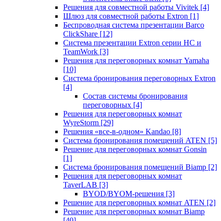
Решения для совместной работы Vivitek
[4]
Шлюз для совместной работы Extron
[1]
Беспроводная система презентации Barco
ClickShare
[12]
Система презентации Extron серии HC и
TeamWork
[3]
Решения для переговорных комнат Yamaha
[10]
Система бронирования переговорных Extron
[4]
Состав системы бронирования
переговорных
[4]
Решения для переговорных комнат
WyreStorm
[29]
Решения «все-в-одном» Kandao
[8]
Система бронирования помещений ATEN
[5]
Решение для переговорных комнат Gonsin
[1]
Система бронирования помещений Biamp
[2]
Решения для переговорных комнат
TaverLAB
[3]
BYOD/BYOM-решения
[3]
Решение для переговорных комнат ATEN
[2]
Решение для переговорных комнат Biamp
[40]