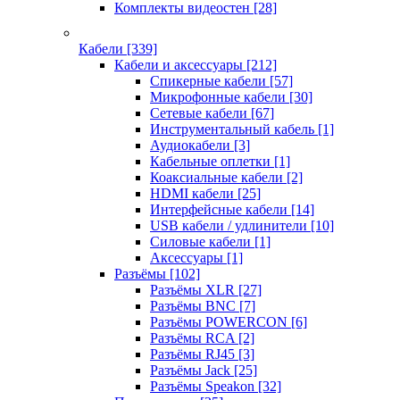
Комплекты видеостен
[28]
Кабели
[339]
Кабели и аксессуары
[212]
Спикерные кабели
[57]
Микрофонные кабели
[30]
Сетевые кабели
[67]
Инструментальный кабель
[1]
Аудиокабели
[3]
Кабельные оплетки
[1]
Коаксиальные кабели
[2]
HDMI кабели
[25]
Интерфейсные кабели
[14]
USB кабели / удлинители
[10]
Силовые кабели
[1]
Аксессуары
[1]
Разъёмы
[102]
Разъёмы XLR
[27]
Разъёмы BNC
[7]
Разъёмы POWERCON
[6]
Разъёмы RCA
[2]
Разъёмы RJ45
[3]
Разъёмы Jack
[25]
Разъёмы Speakon
[32]