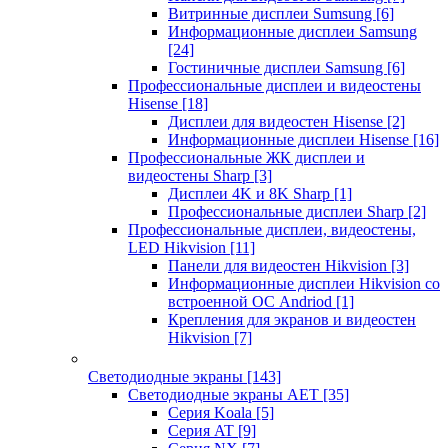
Витринные дисплеи Sumsung
[6]
Информационные дисплеи Samsung
[24]
Гостиничные дисплеи Samsung
[6]
Профессиональные дисплеи и видеостены
Hisense
[18]
Дисплеи для видеостен Hisense
[2]
Информационные дисплеи Hisense
[16]
Профессиональные ЖК дисплеи и
видеостены Sharp
[3]
Дисплеи 4K и 8K Sharp
[1]
Профессиональные дисплеи Sharp
[2]
Профессиональные дисплеи, видеостены,
LED Hikvision
[11]
Панели для видеостен Hikvision
[3]
Информационные дисплеи Hikvision со
встроенной ОС Andriod
[1]
Крепления для экранов и видеостен
Hikvision
[7]
Светодиодные экраны
[143]
Светодиодные экраны AET
[35]
Cерия Koala
[5]
Серия AT
[9]