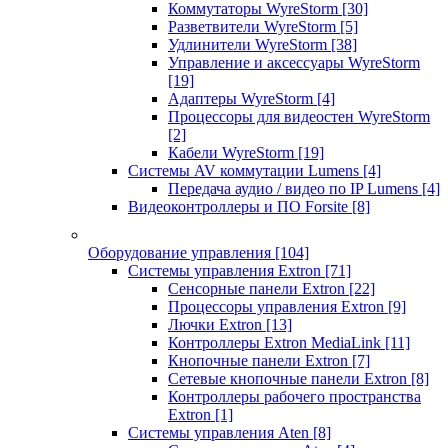
Коммутаторы WyreStorm
[30]
Разветвители WyreStorm
[5]
Удлинители WyreStorm
[38]
Управление и аксессуары WyreStorm
[19]
Адаптеры WyreStorm
[4]
Процессоры для видеостен WyreStorm
[2]
Кабели WyreStorm
[19]
Системы AV коммутации Lumens
[4]
Передача аудио / видео по IP Lumens
[4]
Видеоконтроллеры и ПО Forsite
[8]
Оборудование управления
[104]
Системы управления Extron
[71]
Сенсорные панели Extron
[22]
Процессоры управления Extron
[9]
Лючки Extron
[13]
Контроллеры Extron MediaLink
[11]
Кнопочные панели Extron
[7]
Сетевые кнопочные панели Extron
[8]
Контроллеры рабочего пространства
Extron
[1]
Системы управления Aten
[8]