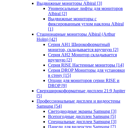
Выдвижные мониторы Albiral
[3]
Универсальные лифты для мониторов
Albiral
[2]
Выдвижные мониторы с
фиксированным углом наклона Albiral
[1]
Стационарные мониторы Albiral (Arthur
Holm)
[42]
Серия AH1 Широкоформатный
монитор, складывается вручную
[2]
Серия AH2 Монитор складывается
вручную
[2]
Серия RISE Настенные мониторы
[14]
Серия DROP Мониторы для установки
в стену
[15]
Опции для мониторов серии RISE и
DROP
[9]
Сверхширокоформатные дисплеи 21:9 Jupiter
[5]
Профессиональные дисплеи и видеостены
Samsung
[54]
Светодиодные экраны Samsung
[3]
Всепогодные дисплеи Samsung
[5]
Специальные дисплеи Samsung
[3]
Панели для видеостен Samsung
[7]