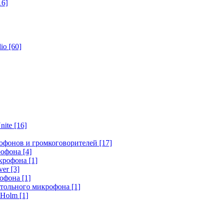
16]
dio
[60]
nite
[16]
офонов и громкоговорителей
[17]
крофона
[4]
икрофона
[1]
ver
[3]
рофона
[1]
стольного микрофона
[1]
r Holm
[1]