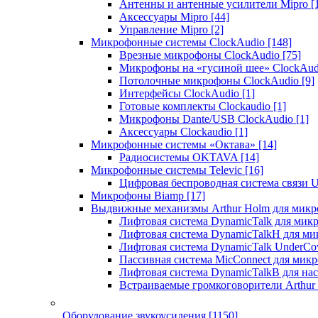
Антенны и антенные усилители Mipro
[
Аксессуары Mipro
[44]
Управление Mipro
[2]
Микрофонные системы ClockAudio
[148]
Врезные микрофоны ClockAudio
[75]
Микрофоны на «гусиной шее» ClockAu
Потолочные микрофоны ClockAudio
[9]
Интерфейсы ClockAudio
[1]
Готовые комплекты Clockaudio
[1]
Микрофоны Dante/USB ClockAudio
[1]
Аксессуары Clockaudio
[1]
Микрофонные системы «Октава»
[14]
Радиосистемы OKTAVA
[14]
Микрофонные системы Televic
[16]
Цифровая беспроводная система связи U
Микрофоны Biamp
[17]
Выдвижные механизмы Arthur Holm для микр
Лифтовая система DynamicTalk для ми
Лифтовая система DynamicTalkH для м
Лифтовая система DynamicTalk UnderCo
Пассивная система MicConnect для мик
Лифтовая система DynamicTalkB для на
Встраиваемые громкоговорители Arthu
Оборудование звукоусиления
[1150]