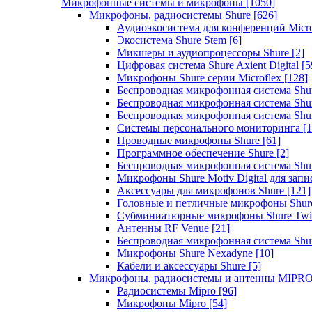
Микрофонные системы и микрофоны
[1050]
Микрофоны, радиосистемы Shure
[626]
Аудиоэкосистема для конференций Micro
Экосистема Shure Stem
[6]
Микшеры и аудиопроцессоры Shure
[2]
Цифровая система Shure Axient Digital
[5
Микрофоны Shure серии Microflex
[128]
Беспроводная микрофонная система Sh
Беспроводная микрофонная система Sh
Беспроводная микрофонная система Sh
Системы персонального мониторинга
[1
Проводные микрофоны Shure
[61]
Программное обеспечение Shure
[2]
Беспроводная микрофонная система Sh
Микрофоны Shure Motiv Digital для зап
Аксессуары для микрофонов Shure
[121]
Головные и петличные микрофоны Shur
Субминиатюрные микрофоны Shure Twi
Антенны RF Venue
[21]
Беспроводная микрофонная система S
Микрофоны Shure Nexadyne
[10]
Кабели и аксессуары Shure
[5]
Микрофоны, радиосистемы и антенны MIPR
Радиосистемы Mipro
[96]
Микрофоны Mipro
[54]