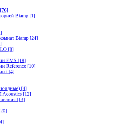
[76]
иторией Biamp
[1]
]
 комнат Biamp
[24]
]
HALO
[8]
ерии EMS
[18]
ии Reference
[10]
ии i
[4]
диоидные)
[4]
 Acoustics
[12]
удования
[13]
[20]
4]