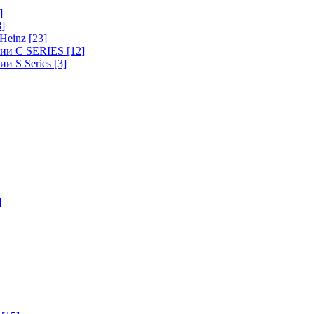
]
8]
-Heinz
[23]
ерии C SERIES
[12]
ии S Series
[3]
]