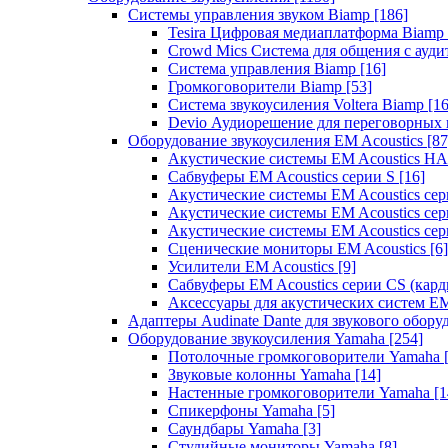
Системы управления звуком Biamp
[186]
Tesira Цифровая медиаплатформа Biamp
Crowd Mics Система для общения с ауд
Система управления Biamp
[16]
Громкоговорители Biamp
[53]
Система звукоусиления Voltera Biamp
[16
Devio Аудиорешение для переговорных
Оборудование звукоусиления EM Acoustics
[87
Акустические системы EM Acoustics 
Сабвуферы EM Acoustics серии S
[16]
Акустические системы EM Acoustics с
Акустические системы EM Acoustics сер
Акустические системы EM Acoustics сер
Сценические мониторы EM Acoustics
[6]
Усилители EM Acoustics
[9]
Сабвуферы EM Acoustics серии CS (кар
Аксессуары для акустических систем EM
Адаптеры Audinate Dante для звукового обор
Оборудование звукоусиления Yamaha
[254]
Потолочные громкоговорители Yamaha
Звуковые колонны Yamaha
[14]
Настенные громкоговорители Yamaha
[1
Спикерфоны Yamaha
[5]
Саундбары Yamaha
[3]
Студийные мониторы Yamaha
[8]