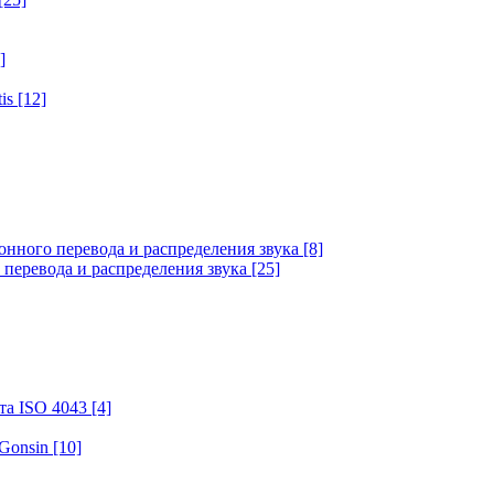
]
tis
[12]
онного перевода и распределения звука
[8]
 перевода и распределения звука
[25]
та ISO 4043
[4]
 Gonsin
[10]