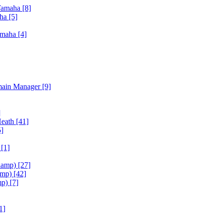
Yamaha
[8]
aha
[5]
amaha
[4]
main Manager
[9]
]
Heath
[41]
5]
h
[1]
iamp)
[27]
amp)
[42]
mp)
[7]
1]