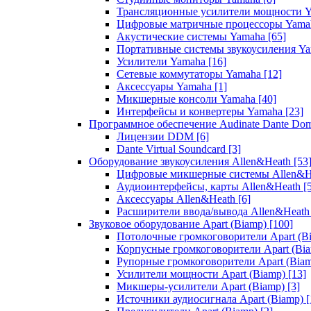
Трансляционные усилители мощности 
Цифровые матричные процессоры Yam
Акустические системы Yamaha
[65]
Портативные системы звукоусиления Y
Усилители Yamaha
[16]
Сетевые коммутаторы Yamaha
[12]
Аксессуары Yamaha
[1]
Микшерные консоли Yamaha
[40]
Интерфейсы и конвертеры Yamaha
[23]
Программное обеспечение Audinate Dante Do
Лицензии DDM
[6]
Dante Virtual Soundcard
[3]
Оборудование звукоусиления Allen&Heath
[53
Цифровые микшерные системы Allen&
Аудиоинтерфейсы, карты Allen&Heath
[
Аксессуары Allen&Heath
[6]
Расширители ввода/вывода Allen&Heat
Звуковое оборудование Apart (Biamp)
[100]
Потолочные громкоговорители Apart (B
Корпусные громкоговорители Apart (Bi
Рупорные громкоговорители Apart (Bia
Усилители мощности Apart (Biamp)
[13]
Микшеры-усилители Apart (Biamp)
[3]
Источники аудиосигнала Apart (Biamp)
[