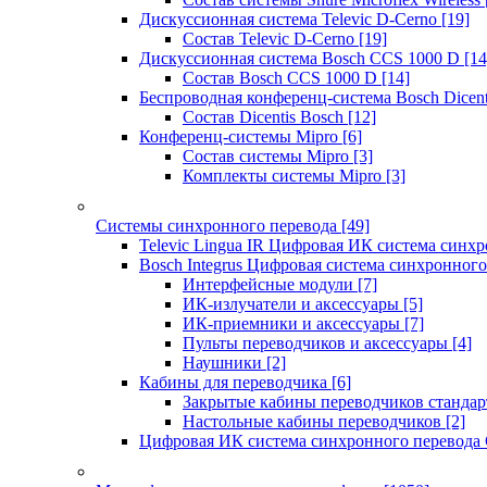
Дискуссионная система Televic D-Cerno
[19]
Состав Televic D-Cerno
[19]
Дискуссионная система Bosch CCS 1000 D
[14
Состав Bosch CCS 1000 D
[14]
Беспроводная конференц-система Bosch Dicen
Состав Dicentis Bosch
[12]
Конференц-системы Mipro
[6]
Состав системы Mipro
[3]
Комплекты системы Mipro
[3]
Системы синхронного перевода
[49]
Televic Lingua IR Цифровая ИК система синхр
Bosch Integrus Цифровая система синхронного
Интерфейсные модули
[7]
ИК-излучатели и аксессуары
[5]
ИК-приемники и аксессуары
[7]
Пульты переводчиков и аксессуары
[4]
Наушники
[2]
Кабины для переводчика
[6]
Закрытые кабины переводчиков стандар
Настольные кабины переводчиков
[2]
Цифровая ИК система синхронного перевода