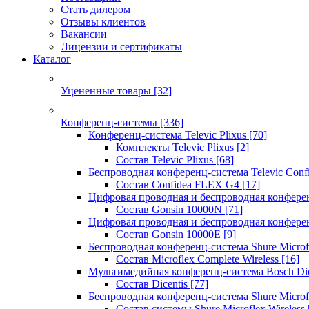
Стать дилером
Отзывы клиентов
Вакансии
Лицензии и сертификаты
Каталог
Уцененные товары
[32]
Конференц-системы
[336]
Конференц-система Televic Plixus
[70]
Комплекты Televic Plixus
[2]
Состав Televic Plixus
[68]
Беспроводная конференц-система Televic Con
Состав Confidea FLEX G4
[17]
Цифровая проводная и беспроводная конфере
Состав Gonsin 10000N
[71]
Цифровая проводная и беспроводная конфере
Состав Gonsin 10000E
[9]
Беспроводная конференц-система Shure Microfl
Состав Microflex Complete Wireless
[16]
Мультимедийная конференц-система Bosch Dic
Состав Dicentis
[77]
Беспроводная конференц-система Shure Microfl
Состав системы Shure Microflex Wireless