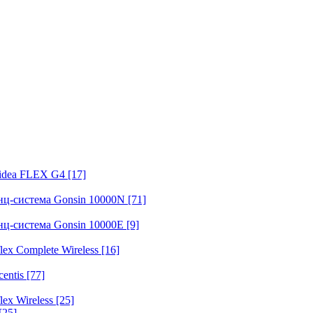
fidea FLEX G4
[17]
нц-система Gonsin 10000N
[71]
нц-система Gonsin 10000E
[9]
ex Complete Wireless
[16]
entis
[77]
ex Wireless
[25]
[25]