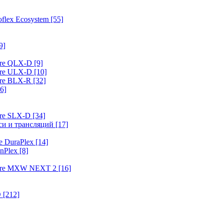
flex Ecosystem
[55]
9]
ure QLX-D
[9]
ure ULX-D
[10]
ure BLX-R
[32]
6]
ure SLX-D
[34]
иси и трансляций
[17]
e DuraPlex
[14]
nPlex
[8]
hure MXW NEXT 2
[16]
O
[212]