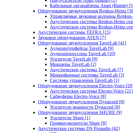
Предусилители Apart (Biamp)
[2]
Кабельные органайзеры Apart (Biamp)
[5
Оборудование звукоусиления Renkus-Heinz
[3
Управляемые звуковые колонны Renkus
Акустические системы Renkus-Heinz с
Акустические системы Renkus-Heinz сер
Акустические системы TEFRA
[15]
Звуковое оборудование ATEN
[7]
Оборудование звукоусиления TaverLab
[41]
Аудиоинтерфейсы TaverLab
[9]
Аудиопроцессоры TaverLab
[10]
Усилители TaverLab
[9]
Микшеры TaverLab
[2]
Акустические системы TaverLab
[7]
Микрофонные системы TaverLab
[3]
Системы управления TaverLab
[1]
Оборудование звукоусиления Electro-Voice
[29
Акустические системы Electro-Voice
[21]
Сабвуферы Electro-Voice
[8]
Оборудование звукоусиления Dynacord
[8]
Усилители мощности Dynacord
[8]
Оборудование звукоусиления SHURE
[9]
Усилители Shure
[1]
Громкоговорители Shure
[8]
Акустические системы DS Proaudio
[42]