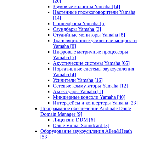
[20]
Звуковые колонны Yamaha
[14]
Настенные громкоговорители Yamaha
[14]
Спикерфоны Yamaha
[5]
Саундбары Yamaha
[3]
Студийные мониторы Yamaha
[8]
Трансляционные усилители мощности
Yamaha
[8]
Цифровые матричные процессоры
Yamaha
[5]
Акустические системы Yamaha
[65]
Портативные системы звукоусиления
Yamaha
[4]
Усилители Yamaha
[16]
Сетевые коммутаторы Yamaha
[12]
Аксессуары Yamaha
[1]
Микшерные консоли Yamaha
[40]
Интерфейсы и конвертеры Yamaha
[23]
Программное обеспечение Audinate Dante
Domain Manager
[9]
Лицензии DDM
[6]
Dante Virtual Soundcard
[3]
Оборудование звукоусиления Allen&Heath
[53]