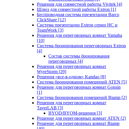
Решения для совместной работы Vivitek
[4]
Шлюз для совместной работы Extron
[1]
Беспроводная система презентации Barco
ClickShare
[12]
Система презентации Extron серии HC и
TeamWork
[3]
Решения для переговорных комнат Yamaha
[10]
Система бронирования переговорных Extron
[4]
Состав системы бронирования
переговорных
[4]
Решения для переговорных комнат
WyreStorm
[29]
Решения «все-в-одном» Kandao
[8]
Система бронирования помещений ATEN
[5]
Решение для переговорных комнат Gonsin
[1]
Система бронирования помещений Biamp
[2]
Решения для переговорных комнат
TaverLAB
[3]
BYOD/BYOM-решения
[3]
Решение для переговорных комнат ATEN
[2]
Решение для переговорных комнат Biamp
[40]