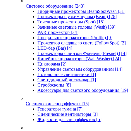
Световое оборудование
[243]
Гибридные прожекторы BeamSpotWash
[31]
Прожекторы с узким лучом (Beam)
[26]
Точечные прожекторы (Spot)
[15]
Заливные световые головы (Wash)
[39]
PAR-прожектор
[34]
Профильные прожекторы (Profile)
[9]
Прожектор следящего света (FollowSpot)
[2]
LED-бар (Bar)
[4]
Прожекторы с линзой Френеля (Fresnel)
[14]
Линейные прожекторы (Wall Washer)
[24]
Циклорама
[2]
Управление световым оборудованием
[14]
Потолочные светильники
[1]
Светодиодный диско-шар
[1]
Стробоскопы
[8]
Аксессуары для светового оборудования
[19]
Сценические спецэффекты
[15]
Генераторы тумана
[7]
Сценические вентиляторы
[3]
Жидкости для спецэффектов
[5]