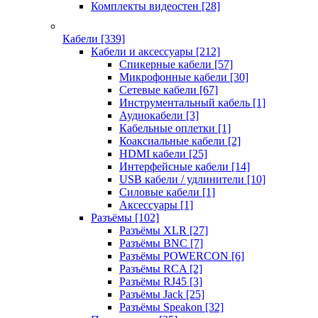
Комплекты видеостен
[28]
Кабели
[339]
Кабели и аксессуары
[212]
Спикерные кабели
[57]
Микрофонные кабели
[30]
Сетевые кабели
[67]
Инструментальный кабель
[1]
Аудиокабели
[3]
Кабельные оплетки
[1]
Коаксиальные кабели
[2]
HDMI кабели
[25]
Интерфейсные кабели
[14]
USB кабели / удлинители
[10]
Силовые кабели
[1]
Аксессуары
[1]
Разъёмы
[102]
Разъёмы XLR
[27]
Разъёмы BNC
[7]
Разъёмы POWERCON
[6]
Разъёмы RCA
[2]
Разъёмы RJ45
[3]
Разъёмы Jack
[25]
Разъёмы Speakon
[32]