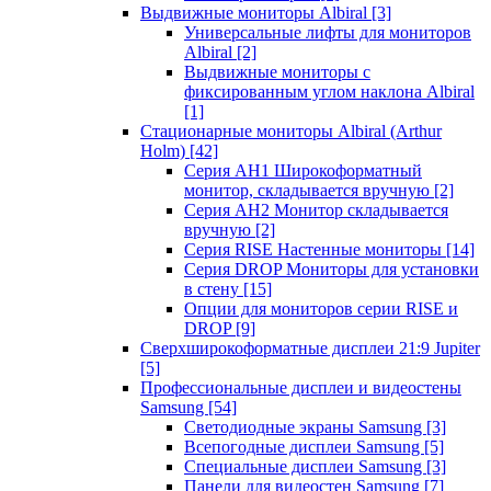
Выдвижные мониторы Albiral
[3]
Универсальные лифты для мониторов
Albiral
[2]
Выдвижные мониторы с
фиксированным углом наклона Albiral
[1]
Стационарные мониторы Albiral (Arthur
Holm)
[42]
Серия AH1 Широкоформатный
монитор, складывается вручную
[2]
Серия AH2 Монитор складывается
вручную
[2]
Серия RISE Настенные мониторы
[14]
Серия DROP Мониторы для установки
в стену
[15]
Опции для мониторов серии RISE и
DROP
[9]
Сверхширокоформатные дисплеи 21:9 Jupiter
[5]
Профессиональные дисплеи и видеостены
Samsung
[54]
Светодиодные экраны Samsung
[3]
Всепогодные дисплеи Samsung
[5]
Специальные дисплеи Samsung
[3]
Панели для видеостен Samsung
[7]