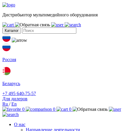
Дистрибьютор мультимедийного оборудования
Каталог
Россия
Беларусь
+7 495 640-75-57
Для дилеров
Ru
/
En
0
0
0
О нас
Направление деятельности