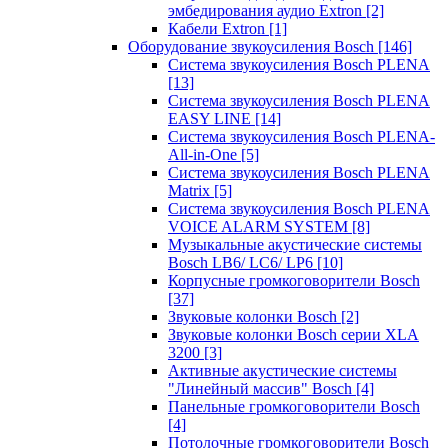
эмбедирования аудио Extron
[2]
Кабели Extron
[1]
Оборудование звукоусиления Bosch
[146]
Система звукоусиления Bosch PLENA
[13]
Система звукоусиления Bosch PLENA
EASY LINE
[14]
Система звукоусиления Bosch PLENA-
All-in-One
[5]
Система звукоусиления Bosch PLENA
Matrix
[5]
Система звукоусиления Bosch PLENA
VOICE ALARM SYSTEM
[8]
Музыкальные акустические системы
Bosch LB6/ LC6/ LP6
[10]
Корпусные громкоговорители Bosch
[37]
Звуковые колонки Bosch
[2]
Звуковые колонки Bosch серии XLA
3200
[3]
Активные акустические системы
"Линейный массив" Bosch
[4]
Панельные громкоговорители Bosch
[4]
Потолочные громкоговорители Bosch