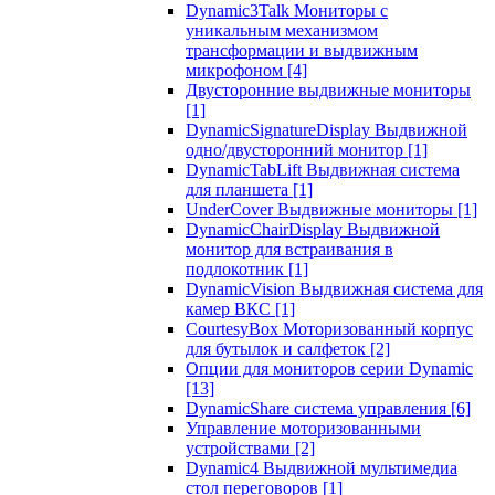
Dynamic3Talk Мониторы с
уникальным механизмом
трансформации и выдвижным
микрофоном
[4]
Двусторонние выдвижные мониторы
[1]
DynamicSignatureDisplay Выдвижной
одно/двусторонний монитор
[1]
DynamicTabLift Выдвижная система
для планшета
[1]
UnderCover Выдвижные мониторы
[1]
DynamicChairDisplay Выдвижной
монитор для встраивания в
подлокотник
[1]
DynamicVision Выдвижная система для
камер ВКС
[1]
CourtesyBox Моторизованный корпус
для бутылок и салфеток
[2]
Опции для мониторов серии Dynamic
[13]
DynamicShare система управления
[6]
Управление моторизованными
устройствами
[2]
Dynamic4 Выдвижной мультимедиа
стол переговоров
[1]