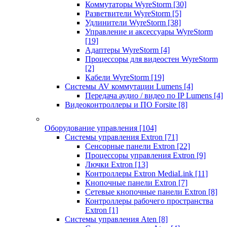
Коммутаторы WyreStorm
[30]
Разветвители WyreStorm
[5]
Удлинители WyreStorm
[38]
Управление и аксессуары WyreStorm
[19]
Адаптеры WyreStorm
[4]
Процессоры для видеостен WyreStorm
[2]
Кабели WyreStorm
[19]
Системы AV коммутации Lumens
[4]
Передача аудио / видео по IP Lumens
[4]
Видеоконтроллеры и ПО Forsite
[8]
Оборудование управления
[104]
Системы управления Extron
[71]
Сенсорные панели Extron
[22]
Процессоры управления Extron
[9]
Лючки Extron
[13]
Контроллеры Extron MediaLink
[11]
Кнопочные панели Extron
[7]
Сетевые кнопочные панели Extron
[8]
Контроллеры рабочего пространства
Extron
[1]
Системы управления Aten
[8]