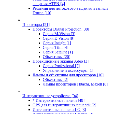
вещания ATEN
[4]
Решения для потокового вещания и записи
Extron
[10]
Проекторы
[51]
Проекторы Digital Projection
[38]
Серия M-Vision
[3]
Серия E-Vision
[9]
Серия Insight
[1]
Серия Titan
[4]
Серия Satellite
[1]
Объективы
[20]
Проекционные экраны Adeo
[3]
Серия Professional
[2]
Управление и аксессуары
[1]
Лампы и объективы для проекторов
[10]
Объективы
[2]
Лампы проекторов Hitachi, Maxell
[8]
Интерактивные устройства
[94]
* Интерактивные панели
[49]
OPS для интерактивных панелей
[2]
Интерактивные панели LG
[3]