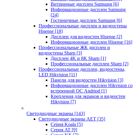
Витринные дисплеи Sumsung
[6]
Информационные дисплеи Samsung
[24]
Гостиничные дисплеи Samsung
[6]
Профессиональные дисплеи и видеостены
Hisense
[18]
Дисплеи для видеостен Hisense
[2]
Информационные дисплеи Hisense
[16]
Профессиональные ЖК дисплеи и
видеостены Sharp
[3]
Дисплеи 4K и 8K Sharp
[1]
Профессиональные дисплеи Sharp
[2]
Профессиональные дисплеи, видеостены,
LED Hikvision
[11]
Панели для видеостен Hikvision
[3]
Информационные дисплеи Hikvision со
встроенной ОС Andriod
[1]
Крепления для экранов и видеостен
Hikvision
[7]
Светодиодные экраны
[143]
Светодиодные экраны AET
[35]
Cерия Koala
[5]
Серия AT
[9]