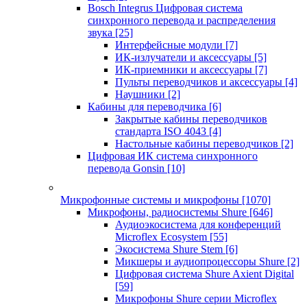
Bosch Integrus Цифровая система
синхронного перевода и распределения
звука
[25]
Интерфейсные модули
[7]
ИК-излучатели и аксессуары
[5]
ИК-приемники и аксессуары
[7]
Пульты переводчиков и аксессуары
[4]
Наушники
[2]
Кабины для переводчика
[6]
Закрытые кабины переводчиков
стандарта ISO 4043
[4]
Настольные кабины переводчиков
[2]
Цифровая ИК система синхронного
перевода Gonsin
[10]
Микрофонные системы и микрофоны
[1070]
Микрофоны, радиосистемы Shure
[646]
Аудиоэкосистема для конференций
Microflex Ecosystem
[55]
Экосистема Shure Stem
[6]
Микшеры и аудиопроцессоры Shure
[2]
Цифровая система Shure Axient Digital
[59]
Микрофоны Shure серии Microflex