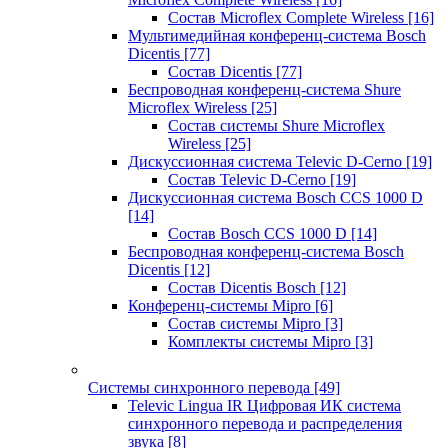
Состав Microflex Complete Wireless
[16]
Мультимедийная конференц-система Bosch
Dicentis
[77]
Состав Dicentis
[77]
Беспроводная конференц-система Shure
Microflex Wireless
[25]
Состав системы Shure Microflex
Wireless
[25]
Дискуссионная система Televic D-Cerno
[19]
Состав Televic D-Cerno
[19]
Дискуссионная система Bosch CCS 1000 D
[14]
Состав Bosch CCS 1000 D
[14]
Беспроводная конференц-система Bosch
Dicentis
[12]
Состав Dicentis Bosch
[12]
Конференц-системы Mipro
[6]
Состав системы Mipro
[3]
Комплекты системы Mipro
[3]
Системы синхронного перевода
[49]
Televic Lingua IR Цифровая ИК система
синхронного перевода и распределения
звука
[8]