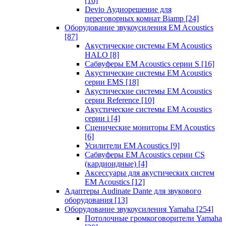
[16]
Devio Аудиорешение для
переговорных комнат Biamp
[24]
Оборудование звукоусиления EM Acoustics
[87]
Акустические системы EM Acoustics
HALO
[8]
Сабвуферы EM Acoustics серии S
[16]
Акустические системы EM Acoustics
серии EMS
[18]
Акустические системы EM Acoustics
серии Reference
[10]
Акустические системы EM Acoustics
серии i
[4]
Сценические мониторы EM Acoustics
[6]
Усилители EM Acoustics
[9]
Сабвуферы EM Acoustics серии CS
(кардиоидные)
[4]
Аксессуары для акустических систем
EM Acoustics
[12]
Адаптеры Audinate Dante для звукового
оборудования
[13]
Оборудование звукоусиления Yamaha
[254]
Потолочные громкоговорители Yamaha