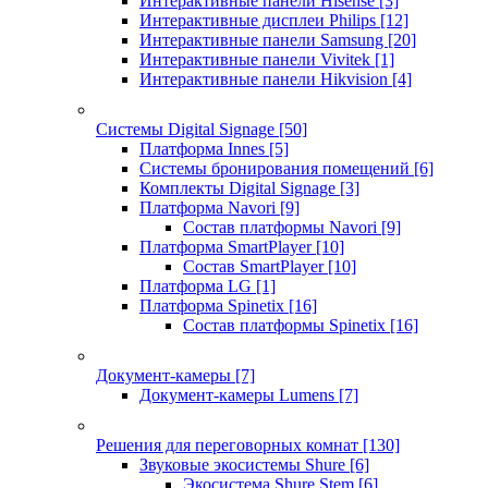
Интерактивные панели Hisense
[3]
Интерактивные дисплеи Philips
[12]
Интерактивные панели Samsung
[20]
Интерактивные панели Vivitek
[1]
Интерактивные панели Hikvision
[4]
Системы Digital Signage
[50]
Платформа Innes
[5]
Системы бронирования помещений
[6]
Комплекты Digital Signage
[3]
Платформа Navori
[9]
Состав платформы Navori
[9]
Платформа SmartPlayer
[10]
Состав SmartPlayer
[10]
Платформа LG
[1]
Платформа Spinetix
[16]
Состав платформы Spinetix
[16]
Документ-камеры
[7]
Документ-камеры Lumens
[7]
Решения для переговорных комнат
[130]
Звуковые экосистемы Shure
[6]
Экосистема Shure Stem
[6]