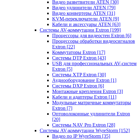
Видео разветвители ATEN
[30]
Видео удлинители ATEN
[79]
Видео конвертеры ATEN
[31]
KVM-переключатели ATEN
[9]
Кабели и аксессуары ATEN
[63]
Системы AV-коммутации Extron
[199]
Процессоры для видеостен Extron
[6]
Процессоры обработки видеосигналов
Extron
[22]
Коммутаторы Extron
[17]
Системы DTP Extron
[43]
USB для профессиональных AV-систем
Extron
[5]
Системы XTP Extron
[30]
Аудиооборудование Extron
[1]
Системы DXP Extron
[6]
Монтажные крепления Extron
[3]
Кабели и адаптеры Extron
[11]
Модульные матричные коммутаторы
Extron
[7]
Оптоволоконные удлинители Extron
[20]
Системы NAV Pro Extron
[28]
Системы AV-коммутации WyreStorm
[152]
Видео по IP WyreStorm
[35]