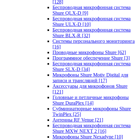
[128]
Беспроводная микрофонная система
Shure QLX-D
[9]
Беспроводная микрофонная система
Shure ULX-D
[10]
Беспроводная микрофонная система
Shure BLX-R
[32]
Системы персонального мониторинга
[16]
Проводные микрофоны Shure
[62]
Программное обеспечение Shure
[3]
Беспроводная микрофонная система
Shure SLX-D
[34]
Микрофоны Shure Motiv Digital для
записи и трансляций
[17]
Аксессуары для микрофонов Shure
[121]
Головные и петличные микрофоны
Shure DuraPlex
[14]
Субминиатюрные микрофоны Shure
TwinPlex
[25]
Антенны RF Venue
[21]
Беспроводная микрофонная система
Shure MXW NEXT 2
[16]
Микрофоны Shure Nexadyne
[10]