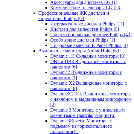
Аксессуары для дисплеев LG
[1]
Коммерческие телевизоры LG
[23]
Профессиональные ЖК дисплеи и
видеостены Philips
[63]
Интерактивные дисплеи Philips
[11]
Дисплеи для видеостен Philips
[5]
Профессиональные дисплеи Philips
[43]
Особо яркие дисплеи Philips
[1]
Цифровые вывески E-Paper Philips
[3]
Выдвижные мониторы Arthur Holm
[63]
Dynamic 1Н Складные мониторы
[3]
DB2 и DB3 Выдвижные мониторы с
наклоном
[6]
Dynamic2 Выдвижные мониторы с
наклоном
[3]
Dynamic X2 Выдвижные мониторы с
наклоном
[8]
DynamicX2Talk Выдвижные мониторы
с наклоном и выдвижным микрофоном
[2]
Dynamic 3 Мониторы с уникальным
механизмом трансформации
[6]
Dynamic3Reverse Мониторы с
подъемом из горизонтального
положения
[1]