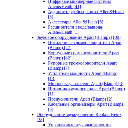
Цифровые микшерные системы
Allen&Heath
[41]
Аудиоинтерфейсы, карты Allen&Heath
[5]
Аксессуары Allen&Heath
[6]
Расширители ввода/вывода
Allen&Heath
[1]
Звуковое оборудование Apart (Biamp)
[100]
Потолочные громкоговорители Apart
(Biamp)
[27]
Корпусные громкоговорители Apart
(Biamp)
[42]
Рупорные громкоговорители Apart
(Biamp)
[7]
Усилители мощности Apart (Biamp)
[13]
Микшеры-усилители Apart (Biamp)
[3]
Источники аудиосигнала Apart (Biamp)
[1]
Предусилители Apart (Biamp)
[2]
Кабельные органайзеры Apart (Biamp)
[5]
Оборудование звукоусиления Renkus-Heinz
[38]
Управляемые звуковые колонны