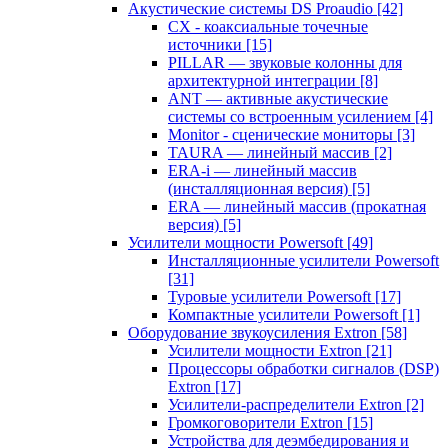
Акустические системы DS Proaudio
[42]
CX - коаксиальные точечные
источники
[15]
PILLAR — звуковые колонны для
архитектурной интеграции
[8]
ANT — активные акустические
системы со встроенным усилением
[4]
Monitor - сценические мониторы
[3]
TAURA — линейный массив
[2]
ERA-i — линейный массив
(инсталляционная версия)
[5]
ERA — линейный массив (прокатная
версия)
[5]
Усилители мощности Powersoft
[49]
Инсталляционные усилители Powersoft
[31]
Туровые усилители Powersoft
[17]
Компактные усилители Powersoft
[1]
Оборудование звукоусиления Extron
[58]
Усилители мощности Extron
[21]
Процессоры обработки сигналов (DSP)
Extron
[17]
Усилители-распределители Extron
[2]
Громкоговорители Extron
[15]
Устройства для деэмбедирования и