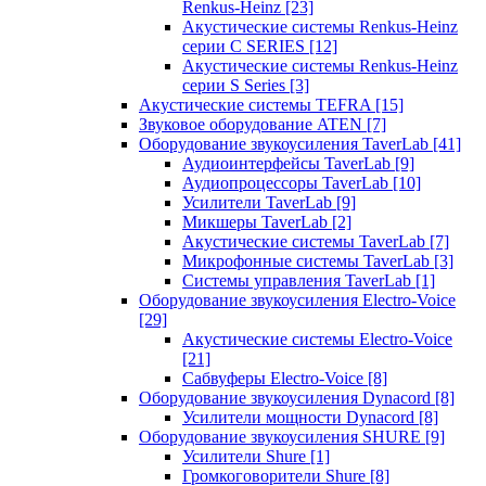
Renkus-Heinz
[23]
Акустические системы Renkus-Heinz
серии C SERIES
[12]
Акустические системы Renkus-Heinz
серии S Series
[3]
Акустические системы TEFRA
[15]
Звуковое оборудование ATEN
[7]
Оборудование звукоусиления TaverLab
[41]
Аудиоинтерфейсы TaverLab
[9]
Аудиопроцессоры TaverLab
[10]
Усилители TaverLab
[9]
Микшеры TaverLab
[2]
Акустические системы TaverLab
[7]
Микрофонные системы TaverLab
[3]
Системы управления TaverLab
[1]
Оборудование звукоусиления Electro-Voice
[29]
Акустические системы Electro-Voice
[21]
Сабвуферы Electro-Voice
[8]
Оборудование звукоусиления Dynacord
[8]
Усилители мощности Dynacord
[8]
Оборудование звукоусиления SHURE
[9]
Усилители Shure
[1]
Громкоговорители Shure
[8]