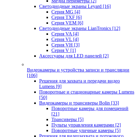
Медиа периметры
[2]
Светодиодные экраны Leyard
[16]
Серия MG
[4]
Серия TXF
[6]
Серия VEM
[6]
Светодиодные экраны LianTronics
[12]
Серия VA
[4]
Серия VL
[4]
Серия VH
[3]
Серия V
[1]
Аксессуары для LED панелей
[2]
Видеокамеры и устройства записи и трансляции
[106]
Решения для захвата и передачи видео
Lumens
[9]
Поворотные и стационарные камеры Lumens
[50]
Видеокамеры и трансиверы Bolin
[33]
Поворотные камеры для помещений
[21]
Трансиверы
[5]
Пульты управления камерами
[2]
Поворотные уличные камеры
[5]
Решения для видеозахвата и потокового