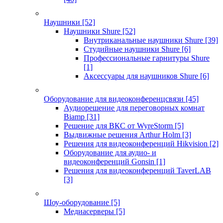
Наушники
[52]
Наушники Shure
[52]
Внутриканальные наушники Shure
[39]
Студийные наушники Shure
[6]
Профессиональные гарнитуры Shure
[1]
Аксессуары для наушников Shure
[6]
Оборудование для видеоконференцсвязи
[45]
Аудиорешение для переговорных комнат
Biamp
[31]
Решение для ВКС от WyreStorm
[5]
Выдвижные решения Arthur Holm
[3]
Решения для видеоконференций Hikvision
[2]
Оборудование для аудио- и
видеоконференций Gonsin
[1]
Решения для видеоконференций TaverLAB
[3]
Шоу-оборудование
[5]
Медиасерверы
[5]