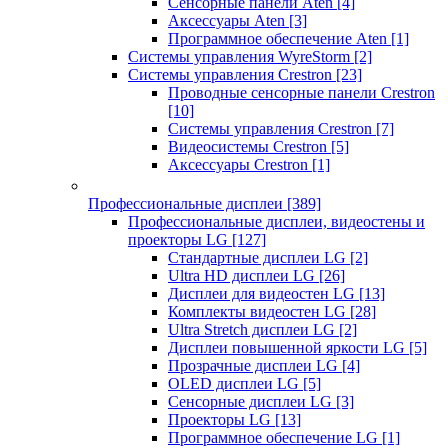
Сенсорные панели Aten
[4]
Аксессуары Aten
[3]
Программное обеспечение Aten
[1]
Системы управления WyreStorm
[2]
Системы управления Crestron
[23]
Проводные сенсорные панели Crestron
[10]
Системы управления Crestron
[7]
Видеосистемы Crestron
[5]
Аксессуары Crestron
[1]
Профессиональные дисплеи
[389]
Профессиональные дисплеи, видеостены и
проекторы LG
[127]
Стандартные дисплеи LG
[2]
Ultra HD дисплеи LG
[26]
Дисплеи для видеостен LG
[13]
Комплекты видеостен LG
[28]
Ultra Stretch дисплеи LG
[2]
Дисплеи повышенной яркости LG
[5]
Прозрачные дисплеи LG
[4]
OLED дисплеи LG
[5]
Сенсорные дисплеи LG
[3]
Проекторы LG
[13]
Программное обеспечение LG
[1]