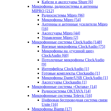
Кабели и аксессуары Shure
[6]
Микрофоны, радиосистемы и антенны
MIPRO
[212]
Радиосистемы Mipro
[96]
Микрофоны Mipro
[54]
Антенны и антенные усилители Mipro
[16]
Аксессуары Mipro
[44]
Управление Mipro
[2]
Микрофонные системы ClockAudio
[148]
Врезные микрофоны ClockAudio
[75]
Микрофоны на «гусиной шее»
ClockAudio
[60]
Потолочные микрофоны ClockAudio
[9]
Интерфейсы ClockAudio
[1]
Готовые комплекты Clockaudio
[1]
Микрофоны Dante/USB ClockAudio
[1]
Аксессуары Clockaudio
[1]
Микрофонные системы «Октава»
[14]
Радиосистемы OKTAVA
[14]
Микрофонные системы Televic
[16]
Цифровая беспроводная система связи
Unite
[16]
Микрофоны Biamp
[17]