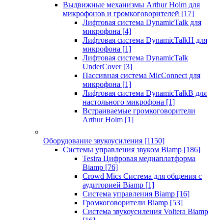
Выдвижные механизмы Arthur Holm для
микрофонов и громкоговорителей
[17]
Лифтовая система DynamicTalk для
микрофона
[4]
Лифтовая система DynamicTalkH для
микрофона
[1]
Лифтовая система DynamicTalk
UnderCover
[3]
Пассивная система MicConnect для
микрофона
[1]
Лифтовая система DynamicTalkB для
настольного микрофона
[1]
Встраиваемые громкоговорители
Arthur Holm
[1]
Оборудование звукоусиления
[1150]
Системы управления звуком Biamp
[186]
Tesira Цифровая медиаплатформа
Biamp
[76]
Crowd Mics Система для общения с
аудиторией Biamp
[1]
Система управления Biamp
[16]
Громкоговорители Biamp
[53]
Система звукоусиления Voltera Biamp