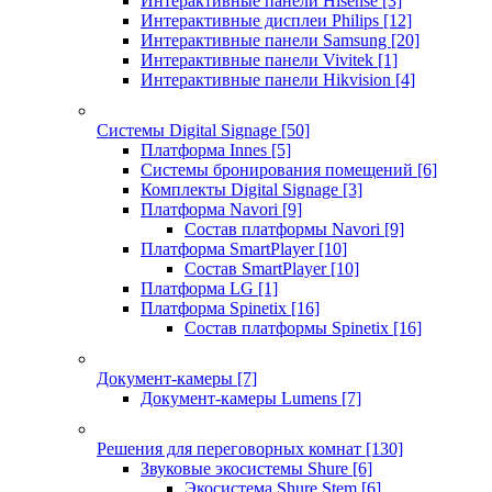
Интерактивные панели Hisense
[3]
Интерактивные дисплеи Philips
[12]
Интерактивные панели Samsung
[20]
Интерактивные панели Vivitek
[1]
Интерактивные панели Hikvision
[4]
Системы Digital Signage
[50]
Платформа Innes
[5]
Системы бронирования помещений
[6]
Комплекты Digital Signage
[3]
Платформа Navori
[9]
Состав платформы Navori
[9]
Платформа SmartPlayer
[10]
Состав SmartPlayer
[10]
Платформа LG
[1]
Платформа Spinetix
[16]
Состав платформы Spinetix
[16]
Документ-камеры
[7]
Документ-камеры Lumens
[7]
Решения для переговорных комнат
[130]
Звуковые экосистемы Shure
[6]
Экосистема Shure Stem
[6]