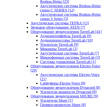
Renkus-Heinz
[23]
Акустические системы Renkus-Heinz
серии C SERIES
[12]
Акустические системы Renkus-Heinz
серии S Series
[3]
Акустические системы TEFRA
[15]
Звуковое оборудование ATEN
[7]
Оборудование звукоусиления TaverLab
[41]
Аудиоинтерфейсы TaverLab
[9]
Аудиопроцессоры TaverLab
[10]
Усилители TaverLab
[9]
Микшеры TaverLab
[2]
Акустические системы TaverLab
[7]
Микрофонные системы TaverLab
[3]
Системы управления TaverLab
[1]
Оборудование звукоусиления Electro-Voice
[29]
Акустические системы Electro-Voice
[21]
Сабвуферы Electro-Voice
[8]
Оборудование звукоусиления Dynacord
[8]
Усилители мощности Dynacord
[8]
Оборудование звукоусиления SHURE
[9]
Усилители Shure
[1]
Громкоговорители Shure
[8]