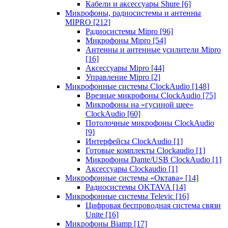
Кабели и аксессуары Shure
[6]
Микрофоны, радиосистемы и антенны
MIPRO
[212]
Радиосистемы Mipro
[96]
Микрофоны Mipro
[54]
Антенны и антенные усилители Mipro
[16]
Аксессуары Mipro
[44]
Управление Mipro
[2]
Микрофонные системы ClockAudio
[148]
Врезные микрофоны ClockAudio
[75]
Микрофоны на «гусиной шее»
ClockAudio
[60]
Потолочные микрофоны ClockAudio
[9]
Интерфейсы ClockAudio
[1]
Готовые комплекты Clockaudio
[1]
Микрофоны Dante/USB ClockAudio
[1]
Аксессуары Clockaudio
[1]
Микрофонные системы «Октава»
[14]
Радиосистемы OKTAVA
[14]
Микрофонные системы Televic
[16]
Цифровая беспроводная система связи
Unite
[16]
Микрофоны Biamp
[17]