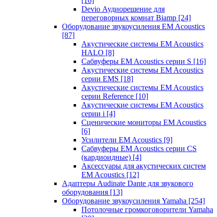
[16]
Devio Аудиорешение для
переговорных комнат Biamp
[24]
Оборудование звукоусиления EM Acoustics
[87]
Акустические системы EM Acoustics
HALO
[8]
Сабвуферы EM Acoustics серии S
[16]
Акустические системы EM Acoustics
серии EMS
[18]
Акустические системы EM Acoustics
серии Reference
[10]
Акустические системы EM Acoustics
серии i
[4]
Сценические мониторы EM Acoustics
[6]
Усилители EM Acoustics
[9]
Сабвуферы EM Acoustics серии CS
(кардиоидные)
[4]
Аксессуары для акустических систем
EM Acoustics
[12]
Адаптеры Audinate Dante для звукового
оборудования
[13]
Оборудование звукоусиления Yamaha
[254]
Потолочные громкоговорители Yamaha