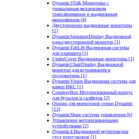
Dynamic3Talk Мониторы с
уникальным механизмом
трансформации и выдвижным
микрофоном
[4]
Двусторонние выдвижные мониторы
[1]
DynamicSignatureDisplay Выдвижной
одно/двусторонний монитор
[1]
DynamicTabLift Выдвижная система
для планшета
[1]
UnderCover Выдвижные мониторы
[1]
DynamicChairDisplay Выдвижной
монитор для встраивания в
подлокотник
[1]
DynamicVision Выдвижная система для
камер ВКС
[1]
CourtesyBox Моторизованный корпус
для бутылок и салфеток
[2]
Опции для мониторов серии Dynamic
[13]
DynamicShare система управления
[6]
Управление моторизованными
устройствами
[2]
Dynamic4 Выдвижной мультимедиа
стол переговоров
[1]