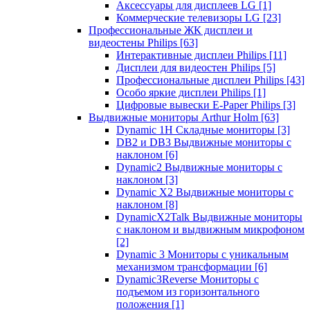
Аксессуары для дисплеев LG
[1]
Коммерческие телевизоры LG
[23]
Профессиональные ЖК дисплеи и
видеостены Philips
[63]
Интерактивные дисплеи Philips
[11]
Дисплеи для видеостен Philips
[5]
Профессиональные дисплеи Philips
[43]
Особо яркие дисплеи Philips
[1]
Цифровые вывески E-Paper Philips
[3]
Выдвижные мониторы Arthur Holm
[63]
Dynamic 1Н Складные мониторы
[3]
DB2 и DB3 Выдвижные мониторы с
наклоном
[6]
Dynamic2 Выдвижные мониторы с
наклоном
[3]
Dynamic X2 Выдвижные мониторы с
наклоном
[8]
DynamicX2Talk Выдвижные мониторы
с наклоном и выдвижным микрофоном
[2]
Dynamic 3 Мониторы с уникальным
механизмом трансформации
[6]
Dynamic3Reverse Мониторы с
подъемом из горизонтального
положения
[1]