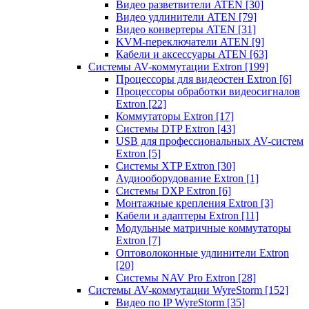
Видео разветвители ATEN
[30]
Видео удлинители ATEN
[79]
Видео конвертеры ATEN
[31]
KVM-переключатели ATEN
[9]
Кабели и аксессуары ATEN
[63]
Системы AV-коммутации Extron
[199]
Процессоры для видеостен Extron
[6]
Процессоры обработки видеосигналов
Extron
[22]
Коммутаторы Extron
[17]
Системы DTP Extron
[43]
USB для профессиональных AV-систем
Extron
[5]
Системы XTP Extron
[30]
Аудиооборудование Extron
[1]
Системы DXP Extron
[6]
Монтажные крепления Extron
[3]
Кабели и адаптеры Extron
[11]
Модульные матричные коммутаторы
Extron
[7]
Оптоволоконные удлинители Extron
[20]
Системы NAV Pro Extron
[28]
Системы AV-коммутации WyreStorm
[152]
Видео по IP WyreStorm
[35]