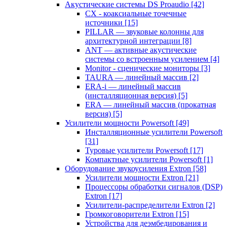
Акустические системы DS Proaudio
[42]
CX - коаксиальные точечные
источники
[15]
PILLAR — звуковые колонны для
архитектурной интеграции
[8]
ANT — активные акустические
системы со встроенным усилением
[4]
Monitor - сценические мониторы
[3]
TAURA — линейный массив
[2]
ERA-i — линейный массив
(инсталляционная версия)
[5]
ERA — линейный массив (прокатная
версия)
[5]
Усилители мощности Powersoft
[49]
Инсталляционные усилители Powersoft
[31]
Туровые усилители Powersoft
[17]
Компактные усилители Powersoft
[1]
Оборудование звукоусиления Extron
[58]
Усилители мощности Extron
[21]
Процессоры обработки сигналов (DSP)
Extron
[17]
Усилители-распределители Extron
[2]
Громкоговорители Extron
[15]
Устройства для деэмбедирования и