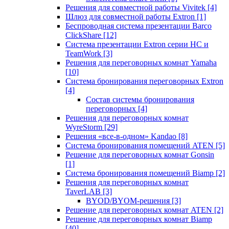
Решения для совместной работы Vivitek
[4]
Шлюз для совместной работы Extron
[1]
Беспроводная система презентации Barco
ClickShare
[12]
Система презентации Extron серии HC и
TeamWork
[3]
Решения для переговорных комнат Yamaha
[10]
Система бронирования переговорных Extron
[4]
Состав системы бронирования
переговорных
[4]
Решения для переговорных комнат
WyreStorm
[29]
Решения «все-в-одном» Kandao
[8]
Система бронирования помещений ATEN
[5]
Решение для переговорных комнат Gonsin
[1]
Система бронирования помещений Biamp
[2]
Решения для переговорных комнат
TaverLAB
[3]
BYOD/BYOM-решения
[3]
Решение для переговорных комнат ATEN
[2]
Решение для переговорных комнат Biamp
[40]