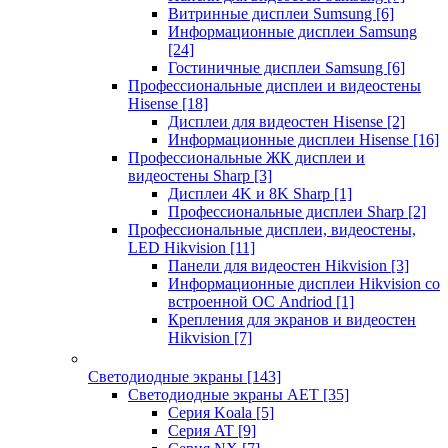
Витринные дисплеи Sumsung
[6]
Информационные дисплеи Samsung
[24]
Гостиничные дисплеи Samsung
[6]
Профессиональные дисплеи и видеостены
Hisense
[18]
Дисплеи для видеостен Hisense
[2]
Информационные дисплеи Hisense
[16]
Профессиональные ЖК дисплеи и
видеостены Sharp
[3]
Дисплеи 4K и 8K Sharp
[1]
Профессиональные дисплеи Sharp
[2]
Профессиональные дисплеи, видеостены,
LED Hikvision
[11]
Панели для видеостен Hikvision
[3]
Информационные дисплеи Hikvision со
встроенной ОС Andriod
[1]
Крепления для экранов и видеостен
Hikvision
[7]
Светодиодные экраны
[143]
Светодиодные экраны AET
[35]
Cерия Koala
[5]
Серия AT
[9]