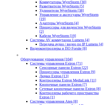
Коммутаторы WyreStorm
[30]
Разветвители WyreStorm
[5]
Удлинители WyreStorm
[38]
Управление и аксессуары WyreStorm
[19]
Адаптеры WyreStorm
[4]
Процессоры для видеостен WyreStorm
[2]
Кабели WyreStorm
[19]
Системы AV коммутации Lumens
[4]
Передача аудио / видео по IP Lumens
[4]
Видеоконтроллеры и ПО Forsite
[8]
Оборудование управления
[104]
Системы управления Extron
[71]
Сенсорные панели Extron
[22]
Процессоры управления Extron
[9]
Лючки Extron
[13]
Контроллеры Extron MediaLink
[11]
Кнопочные панели Extron
[7]
Сетевые кнопочные панели Extron
[8]
Контроллеры рабочего пространства
Extron
[1]
Системы управления Aten
[8]