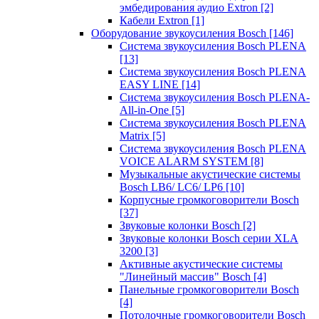
эмбедирования аудио Extron
[2]
Кабели Extron
[1]
Оборудование звукоусиления Bosch
[146]
Система звукоусиления Bosch PLENA
[13]
Система звукоусиления Bosch PLENA
EASY LINE
[14]
Система звукоусиления Bosch PLENA-
All-in-One
[5]
Система звукоусиления Bosch PLENA
Matrix
[5]
Система звукоусиления Bosch PLENA
VOICE ALARM SYSTEM
[8]
Музыкальные акустические системы
Bosch LB6/ LC6/ LP6
[10]
Корпусные громкоговорители Bosch
[37]
Звуковые колонки Bosch
[2]
Звуковые колонки Bosch серии XLA
3200
[3]
Активные акустические системы
"Линейный массив" Bosch
[4]
Панельные громкоговорители Bosch
[4]
Потолочные громкоговорители Bosch