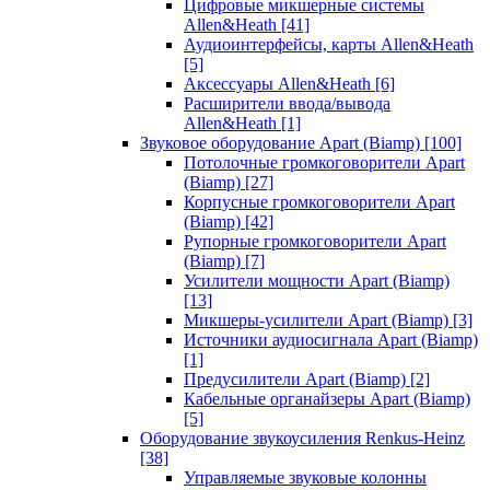
Цифровые микшерные системы
Allen&Heath
[41]
Аудиоинтерфейсы, карты Allen&Heath
[5]
Аксессуары Allen&Heath
[6]
Расширители ввода/вывода
Allen&Heath
[1]
Звуковое оборудование Apart (Biamp)
[100]
Потолочные громкоговорители Apart
(Biamp)
[27]
Корпусные громкоговорители Apart
(Biamp)
[42]
Рупорные громкоговорители Apart
(Biamp)
[7]
Усилители мощности Apart (Biamp)
[13]
Микшеры-усилители Apart (Biamp)
[3]
Источники аудиосигнала Apart (Biamp)
[1]
Предусилители Apart (Biamp)
[2]
Кабельные органайзеры Apart (Biamp)
[5]
Оборудование звукоусиления Renkus-Heinz
[38]
Управляемые звуковые колонны