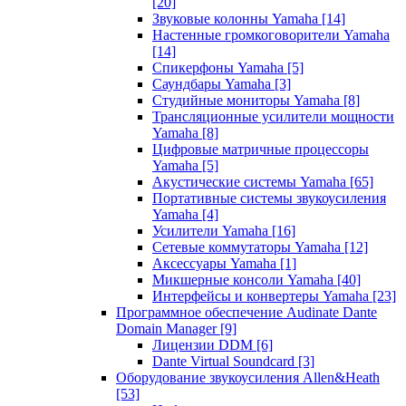
[20]
Звуковые колонны Yamaha
[14]
Настенные громкоговорители Yamaha
[14]
Спикерфоны Yamaha
[5]
Саундбары Yamaha
[3]
Студийные мониторы Yamaha
[8]
Трансляционные усилители мощности
Yamaha
[8]
Цифровые матричные процессоры
Yamaha
[5]
Акустические системы Yamaha
[65]
Портативные системы звукоусиления
Yamaha
[4]
Усилители Yamaha
[16]
Сетевые коммутаторы Yamaha
[12]
Аксессуары Yamaha
[1]
Микшерные консоли Yamaha
[40]
Интерфейсы и конвертеры Yamaha
[23]
Программное обеспечение Audinate Dante
Domain Manager
[9]
Лицензии DDM
[6]
Dante Virtual Soundcard
[3]
Оборудование звукоусиления Allen&Heath
[53]