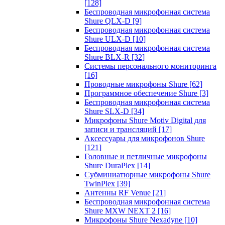
[128]
Беспроводная микрофонная система
Shure QLX-D
[9]
Беспроводная микрофонная система
Shure ULX-D
[10]
Беспроводная микрофонная система
Shure BLX-R
[32]
Системы персонального мониторинга
[16]
Проводные микрофоны Shure
[62]
Программное обеспечение Shure
[3]
Беспроводная микрофонная система
Shure SLX-D
[34]
Микрофоны Shure Motiv Digital для
записи и трансляций
[17]
Аксессуары для микрофонов Shure
[121]
Головные и петличные микрофоны
Shure DuraPlex
[14]
Субминиатюрные микрофоны Shure
TwinPlex
[39]
Антенны RF Venue
[21]
Беспроводная микрофонная система
Shure MXW NEXT 2
[16]
Микрофоны Shure Nexadyne
[10]