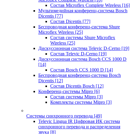
Состав Microflex Complete Wireless
[16]
Мультимедийная конференц-система Bosch
Dicentis
[77]
Состав Dicentis
[77]
Беспроводная конференц-система Shure
Microflex Wireless
[25]
Состав системы Shure Microflex
Wireless
[25]
Дискуссионная система Televic D-Cerno
[19]
Состав Televic D-Cerno
[19]
Дискуссионная система Bosch CCS 1000 D
[14]
Состав Bosch CCS 1000 D
[14]
Беспроводная конференц-система Bosch
Dicentis
[12]
Состав Dicentis Bosch
[12]
Конференц-системы Mipro
[6]
Состав системы Mipro
[3]
Комплекты системы Mipro
[3]
Системы синхронного перевода
[49]
Televic Lingua IR Цифровая ИК система
синхронного перевода и распределения
звука
[8]