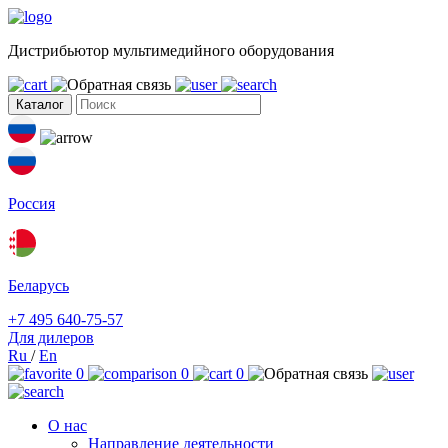
Дистрибьютор мультимедийного оборудования
Каталог
Россия
Беларусь
+7 495 640-75-57
Для дилеров
Ru
/
En
0
0
0
О нас
Направление деятельности