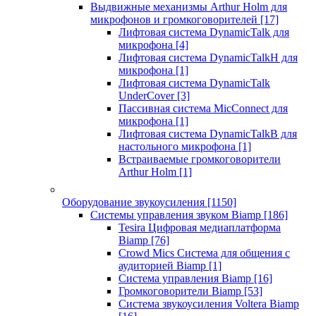
Выдвижные механизмы Arthur Holm для
микрофонов и громкоговорителей
[17]
Лифтовая система DynamicTalk для
микрофона
[4]
Лифтовая система DynamicTalkH для
микрофона
[1]
Лифтовая система DynamicTalk
UnderCover
[3]
Пассивная система MicConnect для
микрофона
[1]
Лифтовая система DynamicTalkB для
настольного микрофона
[1]
Встраиваемые громкоговорители
Arthur Holm
[1]
Оборудование звукоусиления
[1150]
Системы управления звуком Biamp
[186]
Tesira Цифровая медиаплатформа
Biamp
[76]
Crowd Mics Система для общения с
аудиторией Biamp
[1]
Система управления Biamp
[16]
Громкоговорители Biamp
[53]
Система звукоусиления Voltera Biamp