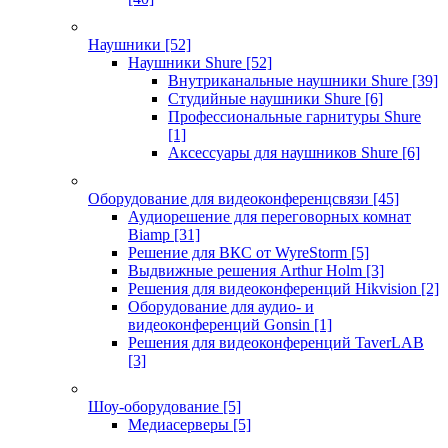
Наушники
[52]
Наушники Shure
[52]
Внутриканальные наушники Shure
[39]
Студийные наушники Shure
[6]
Профессиональные гарнитуры Shure
[1]
Аксессуары для наушников Shure
[6]
Оборудование для видеоконференцсвязи
[45]
Аудиорешение для переговорных комнат
Biamp
[31]
Решение для ВКС от WyreStorm
[5]
Выдвижные решения Arthur Holm
[3]
Решения для видеоконференций Hikvision
[2]
Оборудование для аудио- и
видеоконференций Gonsin
[1]
Решения для видеоконференций TaverLAB
[3]
Шоу-оборудование
[5]
Медиасерверы
[5]