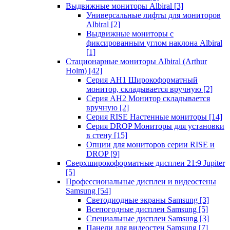
Выдвижные мониторы Albiral
[3]
Универсальные лифты для мониторов
Albiral
[2]
Выдвижные мониторы с
фиксированным углом наклона Albiral
[1]
Стационарные мониторы Albiral (Arthur
Holm)
[42]
Серия AH1 Широкоформатный
монитор, складывается вручную
[2]
Серия AH2 Монитор складывается
вручную
[2]
Серия RISE Настенные мониторы
[14]
Серия DROP Мониторы для установки
в стену
[15]
Опции для мониторов серии RISE и
DROP
[9]
Сверхширокоформатные дисплеи 21:9 Jupiter
[5]
Профессиональные дисплеи и видеостены
Samsung
[54]
Светодиодные экраны Samsung
[3]
Всепогодные дисплеи Samsung
[5]
Специальные дисплеи Samsung
[3]
Панели для видеостен Samsung
[7]