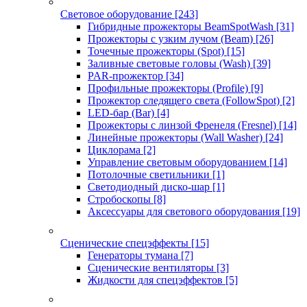
Световое оборудование
[243]
Гибридные прожекторы BeamSpotWash
[31]
Прожекторы с узким лучом (Beam)
[26]
Точечные прожекторы (Spot)
[15]
Заливные световые головы (Wash)
[39]
PAR-прожектор
[34]
Профильные прожекторы (Profile)
[9]
Прожектор следящего света (FollowSpot)
[2]
LED-бар (Bar)
[4]
Прожекторы с линзой Френеля (Fresnel)
[14]
Линейные прожекторы (Wall Washer)
[24]
Циклорама
[2]
Управление световым оборудованием
[14]
Потолочные светильники
[1]
Светодиодный диско-шар
[1]
Стробоскопы
[8]
Аксессуары для светового оборудования
[19]
Сценические спецэффекты
[15]
Генераторы тумана
[7]
Сценические вентиляторы
[3]
Жидкости для спецэффектов
[5]