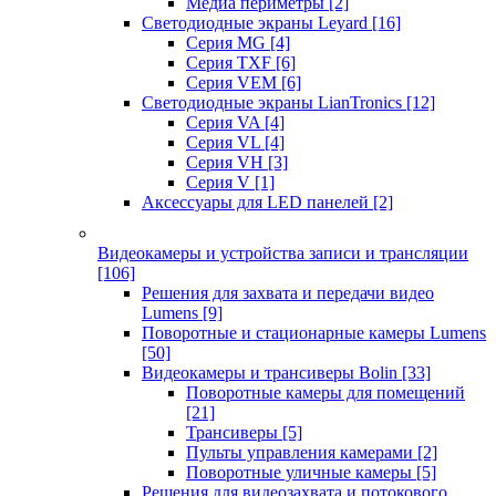
Медиа периметры
[2]
Светодиодные экраны Leyard
[16]
Серия MG
[4]
Серия TXF
[6]
Серия VEM
[6]
Светодиодные экраны LianTronics
[12]
Серия VA
[4]
Серия VL
[4]
Серия VH
[3]
Серия V
[1]
Аксессуары для LED панелей
[2]
Видеокамеры и устройства записи и трансляции
[106]
Решения для захвата и передачи видео
Lumens
[9]
Поворотные и стационарные камеры Lumens
[50]
Видеокамеры и трансиверы Bolin
[33]
Поворотные камеры для помещений
[21]
Трансиверы
[5]
Пульты управления камерами
[2]
Поворотные уличные камеры
[5]
Решения для видеозахвата и потокового