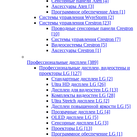
Сенсорные панели Aten
[4]
Аксессуары Aten
[3]
Программное обеспечение Aten
[1]
Системы управления WyreStorm
[2]
Системы управления Crestron
[23]
Проводные сенсорные панели Crestron
[10]
Системы управления Crestron
[7]
Видеосистемы Crestron
[5]
Аксессуары Crestron
[1]
Профессиональные дисплеи
[389]
Профессиональные дисплеи, видеостены и
проекторы LG
[127]
Стандартные дисплеи LG
[2]
Ultra HD дисплеи LG
[26]
Дисплеи для видеостен LG
[13]
Комплекты видеостен LG
[28]
Ultra Stretch дисплеи LG
[2]
Дисплеи повышенной яркости LG
[5]
Прозрачные дисплеи LG
[4]
OLED дисплеи LG
[5]
Сенсорные дисплеи LG
[3]
Проекторы LG
[13]
Программное обеспечение LG
[1]