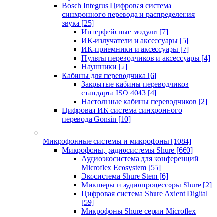
Bosch Integrus Цифровая система
синхронного перевода и распределения
звука
[25]
Интерфейсные модули
[7]
ИК-излучатели и аксессуары
[5]
ИК-приемники и аксессуары
[7]
Пульты переводчиков и аксессуары
[4]
Наушники
[2]
Кабины для переводчика
[6]
Закрытые кабины переводчиков
стандарта ISO 4043
[4]
Настольные кабины переводчиков
[2]
Цифровая ИК система синхронного
перевода Gonsin
[10]
Микрофонные системы и микрофоны
[1084]
Микрофоны, радиосистемы Shure
[660]
Аудиоэкосистема для конференций
Microflex Ecosystem
[55]
Экосистема Shure Stem
[6]
Микшеры и аудиопроцессоры Shure
[2]
Цифровая система Shure Axient Digital
[59]
Микрофоны Shure серии Microflex