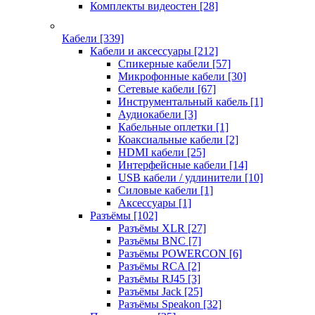
Комплекты видеостен
[28]
Кабели
[339]
Кабели и аксессуары
[212]
Спикерные кабели
[57]
Микрофонные кабели
[30]
Сетевые кабели
[67]
Инструментальный кабель
[1]
Аудиокабели
[3]
Кабельные оплетки
[1]
Коаксиальные кабели
[2]
HDMI кабели
[25]
Интерфейсные кабели
[14]
USB кабели / удлинители
[10]
Силовые кабели
[1]
Аксессуары
[1]
Разъёмы
[102]
Разъёмы XLR
[27]
Разъёмы BNC
[7]
Разъёмы POWERCON
[6]
Разъёмы RCA
[2]
Разъёмы RJ45
[3]
Разъёмы Jack
[25]
Разъёмы Speakon
[32]