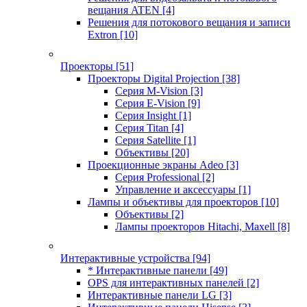
вещания ATEN
[4]
Решения для потокового вещания и записи
Extron
[10]
Проекторы
[51]
Проекторы Digital Projection
[38]
Серия M-Vision
[3]
Серия E-Vision
[9]
Серия Insight
[1]
Серия Titan
[4]
Серия Satellite
[1]
Объективы
[20]
Проекционные экраны Adeo
[3]
Серия Professional
[2]
Управление и аксессуары
[1]
Лампы и объективы для проекторов
[10]
Объективы
[2]
Лампы проекторов Hitachi, Maxell
[8]
Интерактивные устройства
[94]
* Интерактивные панели
[49]
OPS для интерактивных панелей
[2]
Интерактивные панели LG
[3]