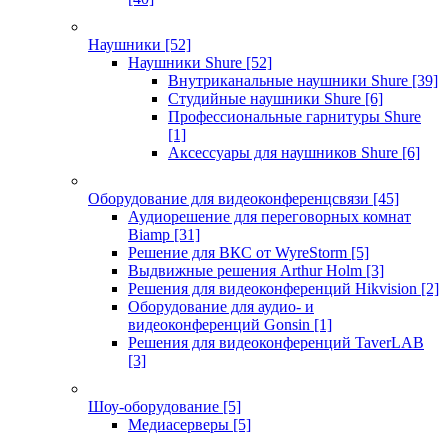
Наушники
[52]
Наушники Shure
[52]
Внутриканальные наушники Shure
[39]
Студийные наушники Shure
[6]
Профессиональные гарнитуры Shure
[1]
Аксессуары для наушников Shure
[6]
Оборудование для видеоконференцсвязи
[45]
Аудиорешение для переговорных комнат
Biamp
[31]
Решение для ВКС от WyreStorm
[5]
Выдвижные решения Arthur Holm
[3]
Решения для видеоконференций Hikvision
[2]
Оборудование для аудио- и
видеоконференций Gonsin
[1]
Решения для видеоконференций TaverLAB
[3]
Шоу-оборудование
[5]
Медиасерверы
[5]