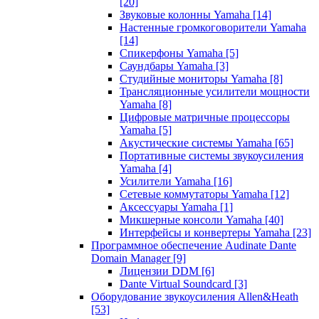
[20]
Звуковые колонны Yamaha
[14]
Настенные громкоговорители Yamaha
[14]
Спикерфоны Yamaha
[5]
Саундбары Yamaha
[3]
Студийные мониторы Yamaha
[8]
Трансляционные усилители мощности
Yamaha
[8]
Цифровые матричные процессоры
Yamaha
[5]
Акустические системы Yamaha
[65]
Портативные системы звукоусиления
Yamaha
[4]
Усилители Yamaha
[16]
Сетевые коммутаторы Yamaha
[12]
Аксессуары Yamaha
[1]
Микшерные консоли Yamaha
[40]
Интерфейсы и конвертеры Yamaha
[23]
Программное обеспечение Audinate Dante
Domain Manager
[9]
Лицензии DDM
[6]
Dante Virtual Soundcard
[3]
Оборудование звукоусиления Allen&Heath
[53]