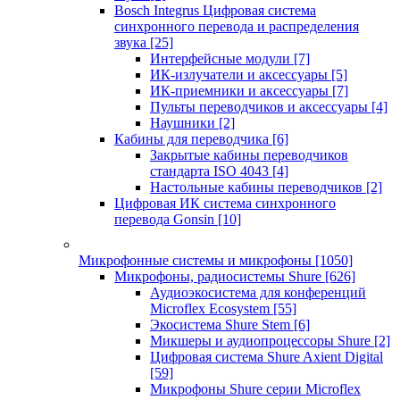
Bosch Integrus Цифровая система
синхронного перевода и распределения
звука
[25]
Интерфейсные модули
[7]
ИК-излучатели и аксессуары
[5]
ИК-приемники и аксессуары
[7]
Пульты переводчиков и аксессуары
[4]
Наушники
[2]
Кабины для переводчика
[6]
Закрытые кабины переводчиков
стандарта ISO 4043
[4]
Настольные кабины переводчиков
[2]
Цифровая ИК система синхронного
перевода Gonsin
[10]
Микрофонные системы и микрофоны
[1050]
Микрофоны, радиосистемы Shure
[626]
Аудиоэкосистема для конференций
Microflex Ecosystem
[55]
Экосистема Shure Stem
[6]
Микшеры и аудиопроцессоры Shure
[2]
Цифровая система Shure Axient Digital
[59]
Микрофоны Shure серии Microflex