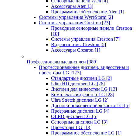
Сенсорные панели Aten
[4]
Аксессуары Aten
[3]
Программное обеспечение Aten
[1]
Системы управления WyreStorm
[2]
Системы управления Crestron
[23]
Проводные сенсорные панели Crestron
[10]
Системы управления Crestron
[7]
Видеосистемы Crestron
[5]
Аксессуары Crestron
[1]
Профессиональные дисплеи
[389]
Профессиональные дисплеи, видеостены и
проекторы LG
[127]
Стандартные дисплеи LG
[2]
Ultra HD дисплеи LG
[26]
Дисплеи для видеостен LG
[13]
Комплекты видеостен LG
[28]
Ultra Stretch дисплеи LG
[2]
Дисплеи повышенной яркости LG
[5]
Прозрачные дисплеи LG
[4]
OLED дисплеи LG
[5]
Сенсорные дисплеи LG
[3]
Проекторы LG
[13]
Программное обеспечение LG
[1]