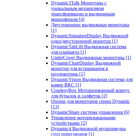
Dynamic3Talk Мониторы с
уникальным механизмом
трансформации и выдвижным
микрофоном
[4]
Двусторонние выдвижные мониторы
[1]
DynamicSignatureDisplay Выдвижной
одно/двусторонний монитор
[1]
DynamicTabLift Выдвижная система
для планшета
[1]
UnderCover Выдвижные мониторы
[1]
DynamicChairDisplay Выдвижной
монитор для встраивания в
подлокотник
[1]
DynamicVision Выдвижная система для
камер ВКС
[1]
CourtesyBox Моторизованный корпус
для бутылок и салфеток
[2]
Опции для мониторов серии Dynamic
[13]
DynamicShare система управления
[6]
Управление моторизованными
устройствами
[2]
Dynamic4 Выдвижной мультимедиа
стол переговоров
[1]