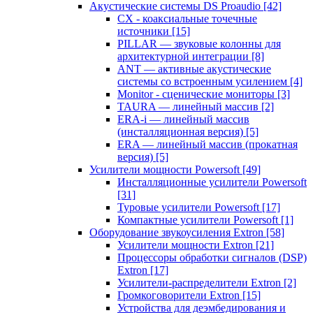
Акустические системы DS Proaudio
[42]
CX - коаксиальные точечные
источники
[15]
PILLAR — звуковые колонны для
архитектурной интеграции
[8]
ANT — активные акустические
системы со встроенным усилением
[4]
Monitor - сценические мониторы
[3]
TAURA — линейный массив
[2]
ERA-i — линейный массив
(инсталляционная версия)
[5]
ERA — линейный массив (прокатная
версия)
[5]
Усилители мощности Powersoft
[49]
Инсталляционные усилители Powersoft
[31]
Туровые усилители Powersoft
[17]
Компактные усилители Powersoft
[1]
Оборудование звукоусиления Extron
[58]
Усилители мощности Extron
[21]
Процессоры обработки сигналов (DSP)
Extron
[17]
Усилители-распределители Extron
[2]
Громкоговорители Extron
[15]
Устройства для деэмбедирования и