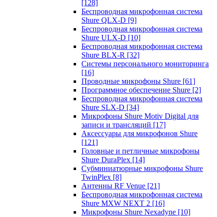
[128]
Беспроводная микрофонная система
Shure QLX-D
[9]
Беспроводная микрофонная система
Shure ULX-D
[10]
Беспроводная микрофонная система
Shure BLX-R
[32]
Системы персонального мониторинга
[16]
Проводные микрофоны Shure
[61]
Программное обеспечение Shure
[2]
Беспроводная микрофонная система
Shure SLX-D
[34]
Микрофоны Shure Motiv Digital для
записи и трансляций
[17]
Аксессуары для микрофонов Shure
[121]
Головные и петличные микрофоны
Shure DuraPlex
[14]
Субминиатюрные микрофоны Shure
TwinPlex
[8]
Антенны RF Venue
[21]
Беспроводная микрофонная система
Shure MXW NEXT 2
[16]
Микрофоны Shure Nexadyne
[10]