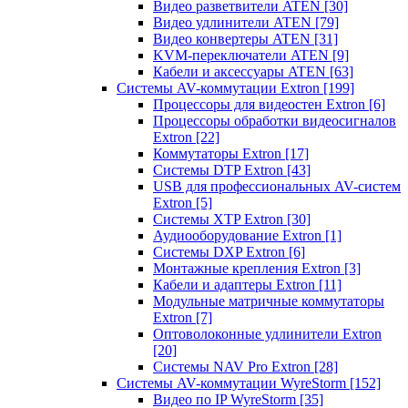
Видео разветвители ATEN
[30]
Видео удлинители ATEN
[79]
Видео конвертеры ATEN
[31]
KVM-переключатели ATEN
[9]
Кабели и аксессуары ATEN
[63]
Системы AV-коммутации Extron
[199]
Процессоры для видеостен Extron
[6]
Процессоры обработки видеосигналов
Extron
[22]
Коммутаторы Extron
[17]
Системы DTP Extron
[43]
USB для профессиональных AV-систем
Extron
[5]
Системы XTP Extron
[30]
Аудиооборудование Extron
[1]
Системы DXP Extron
[6]
Монтажные крепления Extron
[3]
Кабели и адаптеры Extron
[11]
Модульные матричные коммутаторы
Extron
[7]
Оптоволоконные удлинители Extron
[20]
Системы NAV Pro Extron
[28]
Системы AV-коммутации WyreStorm
[152]
Видео по IP WyreStorm
[35]