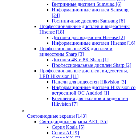
Витринные дисплеи Sumsung
[6]
Информационные дисплеи Samsung
[24]
Гостиничные дисплеи Samsung
[6]
Профессиональные дисплеи и видеостены
Hisense
[18]
Дисплеи для видеостен Hisense
[2]
Информационные дисплеи Hisense
[16]
Профессиональные ЖК дисплеи и
видеостены Sharp
[3]
Дисплеи 4K и 8K Sharp
[1]
Профессиональные дисплеи Sharp
[2]
Профессиональные дисплеи, видеостены,
LED Hikvision
[11]
Панели для видеостен Hikvision
[3]
Информационные дисплеи Hikvision со
встроенной ОС Andriod
[1]
Крепления для экранов и видеостен
Hikvision
[7]
Светодиодные экраны
[143]
Светодиодные экраны AET
[35]
Cерия Koala
[5]
Серия AT
[9]