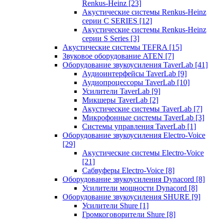
Renkus-Heinz
[23]
Акустические системы Renkus-Heinz
серии C SERIES
[12]
Акустические системы Renkus-Heinz
серии S Series
[3]
Акустические системы TEFRA
[15]
Звуковое оборудование ATEN
[7]
Оборудование звукоусиления TaverLab
[41]
Аудиоинтерфейсы TaverLab
[9]
Аудиопроцессоры TaverLab
[10]
Усилители TaverLab
[9]
Микшеры TaverLab
[2]
Акустические системы TaverLab
[7]
Микрофонные системы TaverLab
[3]
Системы управления TaverLab
[1]
Оборудование звукоусиления Electro-Voice
[29]
Акустические системы Electro-Voice
[21]
Сабвуферы Electro-Voice
[8]
Оборудование звукоусиления Dynacord
[8]
Усилители мощности Dynacord
[8]
Оборудование звукоусиления SHURE
[9]
Усилители Shure
[1]
Громкоговорители Shure
[8]