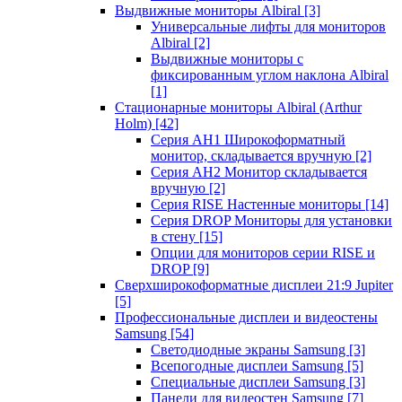
Выдвижные мониторы Albiral
[3]
Универсальные лифты для мониторов
Albiral
[2]
Выдвижные мониторы с
фиксированным углом наклона Albiral
[1]
Стационарные мониторы Albiral (Arthur
Holm)
[42]
Серия AH1 Широкоформатный
монитор, складывается вручную
[2]
Серия AH2 Монитор складывается
вручную
[2]
Серия RISE Настенные мониторы
[14]
Серия DROP Мониторы для установки
в стену
[15]
Опции для мониторов серии RISE и
DROP
[9]
Сверхширокоформатные дисплеи 21:9 Jupiter
[5]
Профессиональные дисплеи и видеостены
Samsung
[54]
Светодиодные экраны Samsung
[3]
Всепогодные дисплеи Samsung
[5]
Специальные дисплеи Samsung
[3]
Панели для видеостен Samsung
[7]