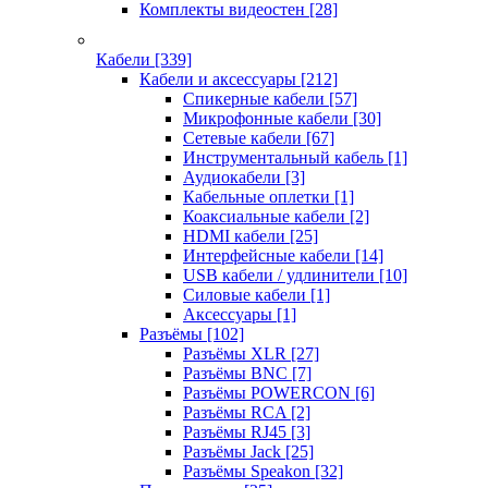
Комплекты видеостен
[28]
Кабели
[339]
Кабели и аксессуары
[212]
Спикерные кабели
[57]
Микрофонные кабели
[30]
Сетевые кабели
[67]
Инструментальный кабель
[1]
Аудиокабели
[3]
Кабельные оплетки
[1]
Коаксиальные кабели
[2]
HDMI кабели
[25]
Интерфейсные кабели
[14]
USB кабели / удлинители
[10]
Силовые кабели
[1]
Аксессуары
[1]
Разъёмы
[102]
Разъёмы XLR
[27]
Разъёмы BNC
[7]
Разъёмы POWERCON
[6]
Разъёмы RCA
[2]
Разъёмы RJ45
[3]
Разъёмы Jack
[25]
Разъёмы Speakon
[32]