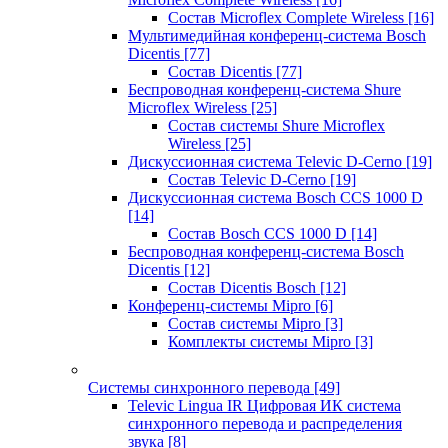
Состав Microflex Complete Wireless
[16]
Мультимедийная конференц-система Bosch
Dicentis
[77]
Состав Dicentis
[77]
Беспроводная конференц-система Shure
Microflex Wireless
[25]
Состав системы Shure Microflex
Wireless
[25]
Дискуссионная система Televic D-Cerno
[19]
Состав Televic D-Cerno
[19]
Дискуссионная система Bosch CCS 1000 D
[14]
Состав Bosch CCS 1000 D
[14]
Беспроводная конференц-система Bosch
Dicentis
[12]
Состав Dicentis Bosch
[12]
Конференц-системы Mipro
[6]
Состав системы Mipro
[3]
Комплекты системы Mipro
[3]
Системы синхронного перевода
[49]
Televic Lingua IR Цифровая ИК система
синхронного перевода и распределения
звука
[8]