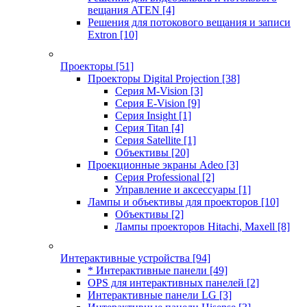
вещания ATEN
[4]
Решения для потокового вещания и записи
Extron
[10]
Проекторы
[51]
Проекторы Digital Projection
[38]
Серия M-Vision
[3]
Серия E-Vision
[9]
Серия Insight
[1]
Серия Titan
[4]
Серия Satellite
[1]
Объективы
[20]
Проекционные экраны Adeo
[3]
Серия Professional
[2]
Управление и аксессуары
[1]
Лампы и объективы для проекторов
[10]
Объективы
[2]
Лампы проекторов Hitachi, Maxell
[8]
Интерактивные устройства
[94]
* Интерактивные панели
[49]
OPS для интерактивных панелей
[2]
Интерактивные панели LG
[3]