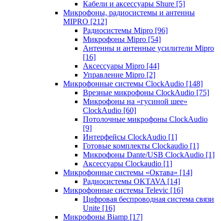
Кабели и аксессуары Shure
[5]
Микрофоны, радиосистемы и антенны
MIPRO
[212]
Радиосистемы Mipro
[96]
Микрофоны Mipro
[54]
Антенны и антенные усилители Mipro
[16]
Аксессуары Mipro
[44]
Управление Mipro
[2]
Микрофонные системы ClockAudio
[148]
Врезные микрофоны ClockAudio
[75]
Микрофоны на «гусиной шее»
ClockAudio
[60]
Потолочные микрофоны ClockAudio
[9]
Интерфейсы ClockAudio
[1]
Готовые комплекты Clockaudio
[1]
Микрофоны Dante/USB ClockAudio
[1]
Аксессуары Clockaudio
[1]
Микрофонные системы «Октава»
[14]
Радиосистемы OKTAVA
[14]
Микрофонные системы Televic
[16]
Цифровая беспроводная система связи
Unite
[16]
Микрофоны Biamp
[17]