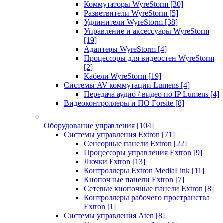
Коммутаторы WyreStorm
[30]
Разветвители WyreStorm
[5]
Удлинители WyreStorm
[38]
Управление и аксессуары WyreStorm
[19]
Адаптеры WyreStorm
[4]
Процессоры для видеостен WyreStorm
[2]
Кабели WyreStorm
[19]
Системы AV коммутации Lumens
[4]
Передача аудио / видео по IP Lumens
[4]
Видеоконтроллеры и ПО Forsite
[8]
Оборудование управления
[104]
Системы управления Extron
[71]
Сенсорные панели Extron
[22]
Процессоры управления Extron
[9]
Лючки Extron
[13]
Контроллеры Extron MediaLink
[11]
Кнопочные панели Extron
[7]
Сетевые кнопочные панели Extron
[8]
Контроллеры рабочего пространства
Extron
[1]
Системы управления Aten
[8]