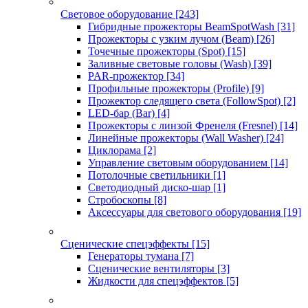
Световое оборудование
[243]
Гибридные прожекторы BeamSpotWash
[31]
Прожекторы с узким лучом (Beam)
[26]
Точечные прожекторы (Spot)
[15]
Заливные световые головы (Wash)
[39]
PAR-прожектор
[34]
Профильные прожекторы (Profile)
[9]
Прожектор следящего света (FollowSpot)
[2]
LED-бар (Bar)
[4]
Прожекторы с линзой Френеля (Fresnel)
[14]
Линейные прожекторы (Wall Washer)
[24]
Циклорама
[2]
Управление световым оборудованием
[14]
Потолочные светильники
[1]
Светодиодный диско-шар
[1]
Стробоскопы
[8]
Аксессуары для светового оборудования
[19]
Сценические спецэффекты
[15]
Генераторы тумана
[7]
Сценические вентиляторы
[3]
Жидкости для спецэффектов
[5]