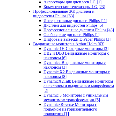
Аксессуары для дисплеев LG
[1]
Коммерческие телевизоры LG
[23]
Профессиональные ЖК дисплеи и
видеостены Philips
[63]
Интерактивные дисплеи Philips
[11]
Дисплеи для видеостен Philips
[5]
Профессиональные дисплеи Philips
[43]
Особо яркие дисплеи Philips
[1]
Цифровые вывески E-Paper Philips
[3]
Выдвижные мониторы Arthur Holm
[63]
Dynamic 1Н Складные мониторы
[3]
DB2 и DB3 Выдвижные мониторы с
наклоном
[6]
Dynamic2 Выдвижные мониторы с
наклоном
[3]
Dynamic X2 Выдвижные мониторы с
наклоном
[8]
DynamicX2Talk Выдвижные мониторы
с наклоном и выдвижным микрофоном
[2]
Dynamic 3 Мониторы с уникальным
механизмом трансформации
[6]
Dynamic3Reverse Мониторы с
подъемом из горизонтального
положения
[1]