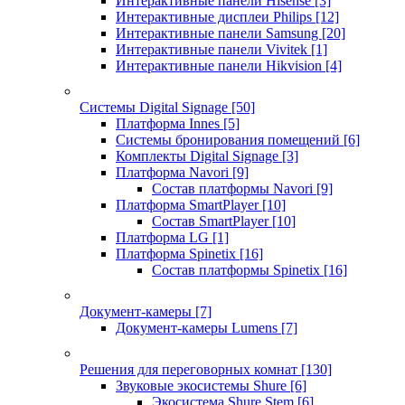
Интерактивные панели Hisense
[3]
Интерактивные дисплеи Philips
[12]
Интерактивные панели Samsung
[20]
Интерактивные панели Vivitek
[1]
Интерактивные панели Hikvision
[4]
Системы Digital Signage
[50]
Платформа Innes
[5]
Системы бронирования помещений
[6]
Комплекты Digital Signage
[3]
Платформа Navori
[9]
Состав платформы Navori
[9]
Платформа SmartPlayer
[10]
Состав SmartPlayer
[10]
Платформа LG
[1]
Платформа Spinetix
[16]
Состав платформы Spinetix
[16]
Документ-камеры
[7]
Документ-камеры Lumens
[7]
Решения для переговорных комнат
[130]
Звуковые экосистемы Shure
[6]
Экосистема Shure Stem
[6]