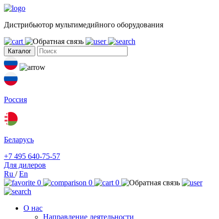
Дистрибьютор мультимедийного оборудования
Каталог
Россия
Беларусь
+7 495 640-75-57
Для дилеров
Ru
/
En
0
0
0
О нас
Направление деятельности