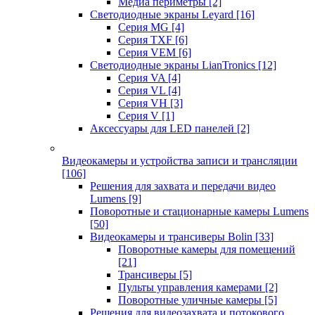
Медиа периметры
[2]
Светодиодные экраны Leyard
[16]
Серия MG
[4]
Серия TXF
[6]
Серия VEM
[6]
Светодиодные экраны LianTronics
[12]
Серия VA
[4]
Серия VL
[4]
Серия VH
[3]
Серия V
[1]
Аксессуары для LED панелей
[2]
Видеокамеры и устройства записи и трансляции
[106]
Решения для захвата и передачи видео
Lumens
[9]
Поворотные и стационарные камеры Lumens
[50]
Видеокамеры и трансиверы Bolin
[33]
Поворотные камеры для помещений
[21]
Трансиверы
[5]
Пульты управления камерами
[2]
Поворотные уличные камеры
[5]
Решения для видеозахвата и потокового