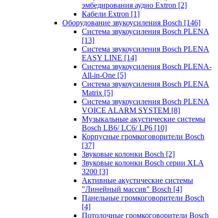
эмбедирования аудио Extron
[2]
Кабели Extron
[1]
Оборудование звукоусиления Bosch
[146]
Система звукоусиления Bosch PLENA
[13]
Система звукоусиления Bosch PLENA
EASY LINE
[14]
Система звукоусиления Bosch PLENA-
All-in-One
[5]
Система звукоусиления Bosch PLENA
Matrix
[5]
Система звукоусиления Bosch PLENA
VOICE ALARM SYSTEM
[8]
Музыкальные акустические системы
Bosch LB6/ LC6/ LP6
[10]
Корпусные громкоговорители Bosch
[37]
Звуковые колонки Bosch
[2]
Звуковые колонки Bosch серии XLA
3200
[3]
Активные акустические системы
"Линейный массив" Bosch
[4]
Панельные громкоговорители Bosch
[4]
Потолочные громкоговорители Bosch