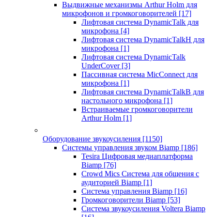
Выдвижные механизмы Arthur Holm для
микрофонов и громкоговорителей
[17]
Лифтовая система DynamicTalk для
микрофона
[4]
Лифтовая система DynamicTalkH для
микрофона
[1]
Лифтовая система DynamicTalk
UnderCover
[3]
Пассивная система MicConnect для
микрофона
[1]
Лифтовая система DynamicTalkB для
настольного микрофона
[1]
Встраиваемые громкоговорители
Arthur Holm
[1]
Оборудование звукоусиления
[1150]
Системы управления звуком Biamp
[186]
Tesira Цифровая медиаплатформа
Biamp
[76]
Crowd Mics Система для общения с
аудиторией Biamp
[1]
Система управления Biamp
[16]
Громкоговорители Biamp
[53]
Система звукоусиления Voltera Biamp