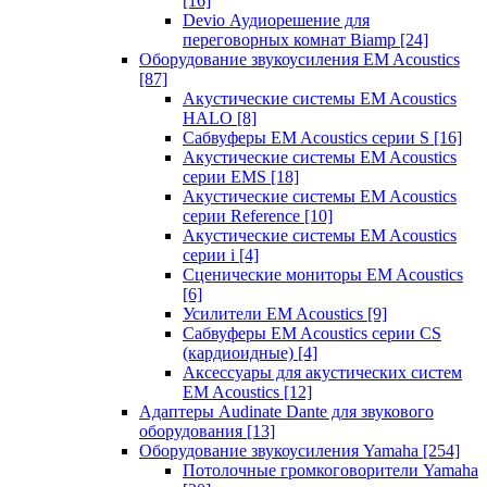
[16]
Devio Аудиорешение для
переговорных комнат Biamp
[24]
Оборудование звукоусиления EM Acoustics
[87]
Акустические системы EM Acoustics
HALO
[8]
Сабвуферы EM Acoustics серии S
[16]
Акустические системы EM Acoustics
серии EMS
[18]
Акустические системы EM Acoustics
серии Reference
[10]
Акустические системы EM Acoustics
серии i
[4]
Сценические мониторы EM Acoustics
[6]
Усилители EM Acoustics
[9]
Сабвуферы EM Acoustics серии CS
(кардиоидные)
[4]
Аксессуары для акустических систем
EM Acoustics
[12]
Адаптеры Audinate Dante для звукового
оборудования
[13]
Оборудование звукоусиления Yamaha
[254]
Потолочные громкоговорители Yamaha