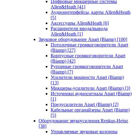
Цифровые микшерные системы
Allen&Heath
[41]
Аудиоинтерфейсы, карты Allen&Heath
[5]
Аксессуары Allen&Heath
[6]
Расширители ввода/вывода
Allen&Heath
[1]
Звуковое оборудование Apart (Biamp)
[100]
Потолочные громкоговорители Apart
(Biamp)
[27]
Корпусные громкоговорители Apart
(Biamp)
[42]
Рупорные громкоговорители Apart
(Biamp)
[7]
Усилители мощности Apart (Biamp)
[13]
Микшеры-усилители Apart (Biamp)
[3]
Источники аудиосигнала Apart (Biamp)
[1]
Предусилители Apart (Biamp)
[2]
Кабельные органайзеры Apart (Biamp)
[5]
Оборудование звукоусиления Renkus-Heinz
[38]
Управляемые звуковые колонны