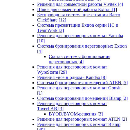
Решения для совместной работы Vivitek
[4]
Шлюз для совместной работы Extron
[1]
Беспроводная система презентации Barco
ClickShare
[12]
Система презентации Extron серии HC и
TeamWork
[3]
Решения для переговорных комнат Yamaha
[10]
Система бронирования переговорных Extron
[4]
Состав системы бронирования
переговорных
[4]
Решения для переговорных комнат
WyreStorm
[29]
Решения «все-в-одном» Kandao
[8]
Система бронирования помещений ATEN
[5]
Решение для переговорных комнат Gonsin
[1]
Система бронирования помещений Biamp
[2]
Решения для переговорных комнат
TaverLAB
[3]
BYOD/BYOM-решения
[3]
Решение для переговорных комнат ATEN
[2]
Решение для переговорных комнат Biamp
[40]