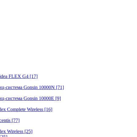
fidea FLEX G4
[17]
нц-система Gonsin 10000N
[71]
нц-система Gonsin 10000E
[9]
ex Complete Wireless
[16]
entis
[77]
ex Wireless
[25]
[25]