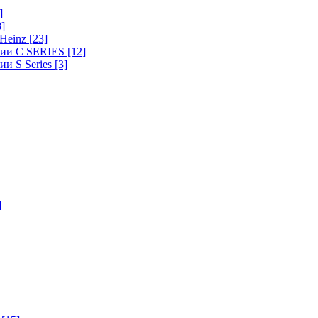
]
8]
-Heinz
[23]
ерии C SERIES
[12]
ии S Series
[3]
]