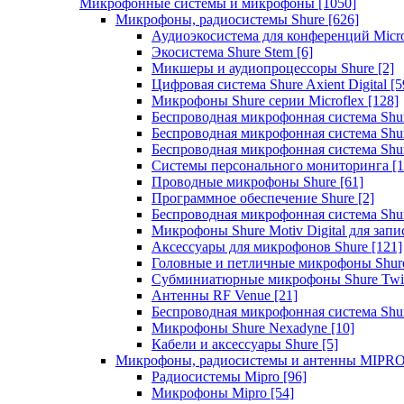
Микрофонные системы и микрофоны
[1050]
Микрофоны, радиосистемы Shure
[626]
Аудиоэкосистема для конференций Micro
Экосистема Shure Stem
[6]
Микшеры и аудиопроцессоры Shure
[2]
Цифровая система Shure Axient Digital
[5
Микрофоны Shure серии Microflex
[128]
Беспроводная микрофонная система Sh
Беспроводная микрофонная система Sh
Беспроводная микрофонная система Sh
Системы персонального мониторинга
[1
Проводные микрофоны Shure
[61]
Программное обеспечение Shure
[2]
Беспроводная микрофонная система Sh
Микрофоны Shure Motiv Digital для зап
Аксессуары для микрофонов Shure
[121]
Головные и петличные микрофоны Shur
Субминиатюрные микрофоны Shure Twi
Антенны RF Venue
[21]
Беспроводная микрофонная система S
Микрофоны Shure Nexadyne
[10]
Кабели и аксессуары Shure
[5]
Микрофоны, радиосистемы и антенны MIPR
Радиосистемы Mipro
[96]
Микрофоны Mipro
[54]