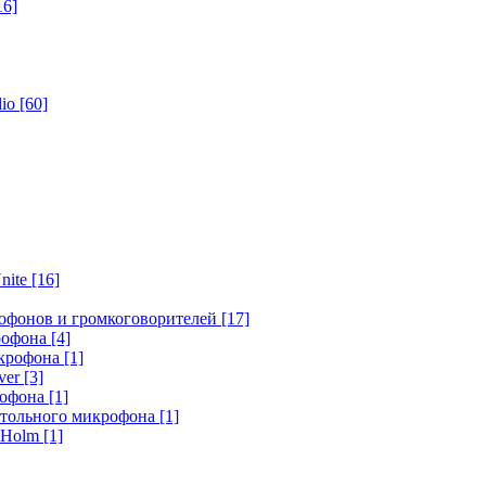
16]
dio
[60]
nite
[16]
офонов и громкоговорителей
[17]
крофона
[4]
икрофона
[1]
ver
[3]
рофона
[1]
стольного микрофона
[1]
r Holm
[1]