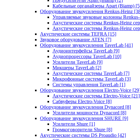
Предусилители Apart (Biamp)
[2]
Кабельные органайзеры Apart (Biamp)
[5
Оборудование звукоусиления Renkus-Heinz
[3
Управляемые звуковые колонны Renkus
Акустические системы Renkus-Heinz с
Акустические системы Renkus-Heinz сер
Акустические системы TEFRA
[15]
Звуковое оборудование ATEN
[7]
Оборудование звукоусиления TaverLab
[41]
Аудиоинтерфейсы TaverLab
[9]
Аудиопроцессоры TaverLab
[10]
Усилители TaverLab
[9]
Микшеры TaverLab
[2]
Акустические системы TaverLab
[7]
Микрофонные системы TaverLab
[3]
Системы управления TaverLab
[1]
Оборудование звукоусиления Electro-Voice
[29
Акустические системы Electro-Voice
[21]
Сабвуферы Electro-Voice
[8]
Оборудование звукоусиления Dynacord
[8]
Усилители мощности Dynacord
[8]
Оборудование звукоусиления SHURE
[9]
Усилители Shure
[1]
Громкоговорители Shure
[8]
Акустические системы DS Proaudio
[42]