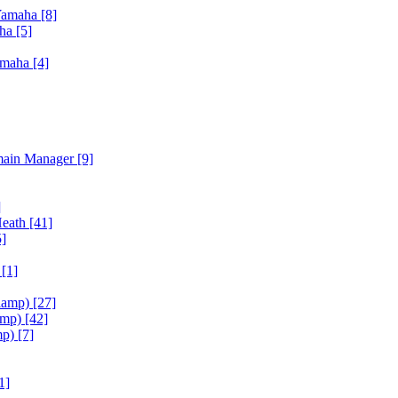
Yamaha
[8]
aha
[5]
amaha
[4]
main Manager
[9]
]
Heath
[41]
5]
h
[1]
iamp)
[27]
amp)
[42]
mp)
[7]
1]