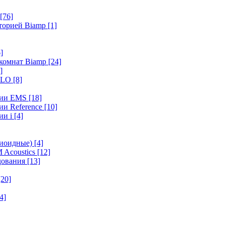
[76]
иторией Biamp
[1]
]
 комнат Biamp
[24]
]
HALO
[8]
ерии EMS
[18]
ии Reference
[10]
ии i
[4]
диоидные)
[4]
 Acoustics
[12]
удования
[13]
[20]
4]