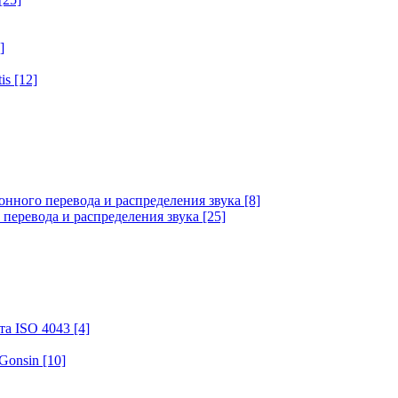
]
tis
[12]
онного перевода и распределения звука
[8]
 перевода и распределения звука
[25]
та ISO 4043
[4]
 Gonsin
[10]