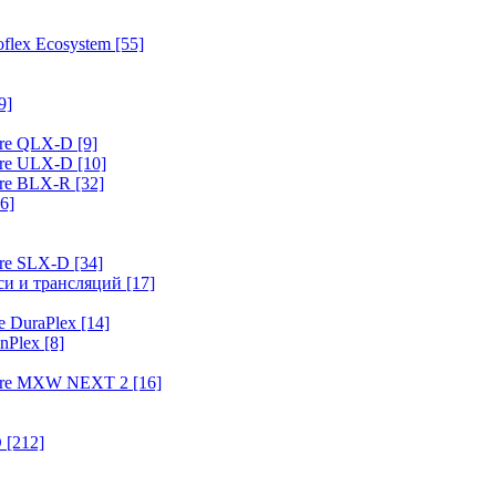
flex Ecosystem
[55]
9]
ure QLX-D
[9]
ure ULX-D
[10]
ure BLX-R
[32]
6]
ure SLX-D
[34]
иси и трансляций
[17]
e DuraPlex
[14]
nPlex
[8]
hure MXW NEXT 2
[16]
O
[212]