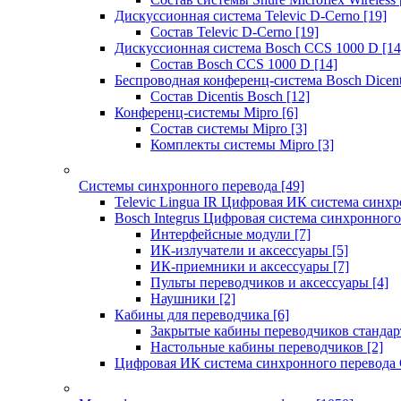
Дискуссионная система Televic D-Cerno
[19]
Состав Televic D-Cerno
[19]
Дискуссионная система Bosch CCS 1000 D
[14
Состав Bosch CCS 1000 D
[14]
Беспроводная конференц-система Bosch Dicen
Состав Dicentis Bosch
[12]
Конференц-системы Mipro
[6]
Состав системы Mipro
[3]
Комплекты системы Mipro
[3]
Системы синхронного перевода
[49]
Televic Lingua IR Цифровая ИК система синхр
Bosch Integrus Цифровая система синхронного
Интерфейсные модули
[7]
ИК-излучатели и аксессуары
[5]
ИК-приемники и аксессуары
[7]
Пульты переводчиков и аксессуары
[4]
Наушники
[2]
Кабины для переводчика
[6]
Закрытые кабины переводчиков стандар
Настольные кабины переводчиков
[2]
Цифровая ИК система синхронного перевода