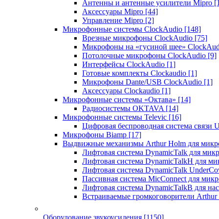
Антенны и антенные усилители Mipro
[
Аксессуары Mipro
[44]
Управление Mipro
[2]
Микрофонные системы ClockAudio
[148]
Врезные микрофоны ClockAudio
[75]
Микрофоны на «гусиной шее» ClockAu
Потолочные микрофоны ClockAudio
[9]
Интерфейсы ClockAudio
[1]
Готовые комплекты Clockaudio
[1]
Микрофоны Dante/USB ClockAudio
[1]
Аксессуары Clockaudio
[1]
Микрофонные системы «Октава»
[14]
Радиосистемы OKTAVA
[14]
Микрофонные системы Televic
[16]
Цифровая беспроводная система связи U
Микрофоны Biamp
[17]
Выдвижные механизмы Arthur Holm для микр
Лифтовая система DynamicTalk для ми
Лифтовая система DynamicTalkH для м
Лифтовая система DynamicTalk UnderCo
Пассивная система MicConnect для мик
Лифтовая система DynamicTalkB для на
Встраиваемые громкоговорители Arthu
Оборудование звукоусиления
[1150]