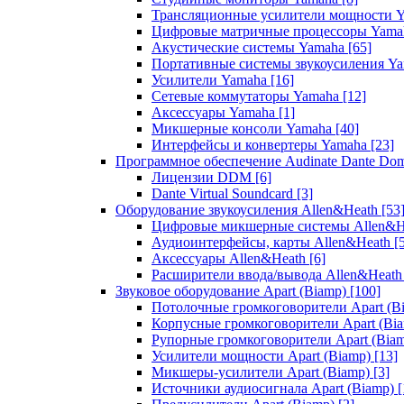
Трансляционные усилители мощности 
Цифровые матричные процессоры Yam
Акустические системы Yamaha
[65]
Портативные системы звукоусиления Y
Усилители Yamaha
[16]
Сетевые коммутаторы Yamaha
[12]
Аксессуары Yamaha
[1]
Микшерные консоли Yamaha
[40]
Интерфейсы и конвертеры Yamaha
[23]
Программное обеспечение Audinate Dante Do
Лицензии DDM
[6]
Dante Virtual Soundcard
[3]
Оборудование звукоусиления Allen&Heath
[53
Цифровые микшерные системы Allen&
Аудиоинтерфейсы, карты Allen&Heath
[
Аксессуары Allen&Heath
[6]
Расширители ввода/вывода Allen&Heat
Звуковое оборудование Apart (Biamp)
[100]
Потолочные громкоговорители Apart (B
Корпусные громкоговорители Apart (Bi
Рупорные громкоговорители Apart (Bia
Усилители мощности Apart (Biamp)
[13]
Микшеры-усилители Apart (Biamp)
[3]
Источники аудиосигнала Apart (Biamp)
[