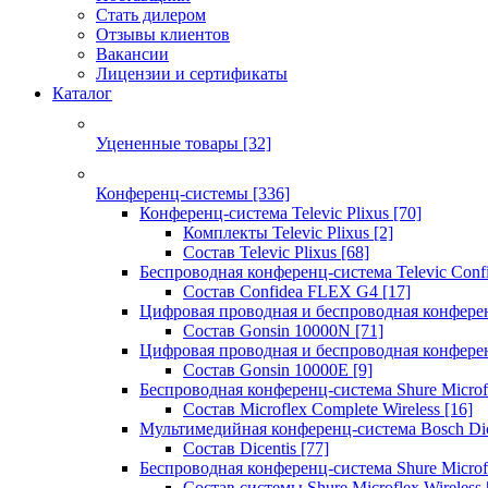
Стать дилером
Отзывы клиентов
Вакансии
Лицензии и сертификаты
Каталог
Уцененные товары
[32]
Конференц-системы
[336]
Конференц-система Televic Plixus
[70]
Комплекты Televic Plixus
[2]
Состав Televic Plixus
[68]
Беспроводная конференц-система Televic Con
Состав Confidea FLEX G4
[17]
Цифровая проводная и беспроводная конфере
Состав Gonsin 10000N
[71]
Цифровая проводная и беспроводная конфере
Состав Gonsin 10000E
[9]
Беспроводная конференц-система Shure Microfl
Состав Microflex Complete Wireless
[16]
Мультимедийная конференц-система Bosch Dic
Состав Dicentis
[77]
Беспроводная конференц-система Shure Microfl
Состав системы Shure Microflex Wireless