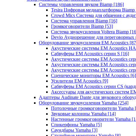
Системы управления звуком Biamp
[186]
Tesira Цифровая медиаплатформа Biamp
Crowd Mics Система для общения с ауд
Система управления Biamp
[16]
Громкоговорители Biamp
[53]
Система звукоусиления Voltera Biamp
[16
Devio Аудиорешение для переговорных
Оборудование звукоусиления EM Acoustics
[87
Акустические системы EM Acoustics 
Сабвуферы EM Acoustics серии S
[16]
Акустические системы EM Acoustics с
Акустические системы EM Acoustics сер
Акустические системы EM Acoustics сер
Сценические мониторы EM Acoustics
[6]
Усилители EM Acoustics
[9]
Сабвуферы EM Acoustics серии CS (кар
Аксессуары для акустических систем EM
Адаптеры Audinate Dante для звукового обор
Оборудование звукоусиления Yamaha
[254]
Потолочные громкоговорители Yamaha
Звуковые колонны Yamaha
[14]
Настенные громкоговорители Yamaha
[1
Спикерфоны Yamaha
[5]
Саундбары Yamaha
[3]
Студийные мониторы Yamaha
[8]