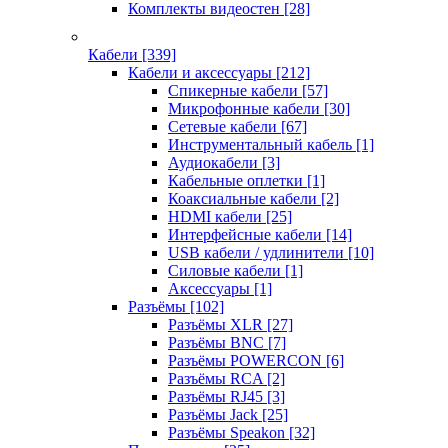
Комплекты видеостен
[28]
Кабели
[339]
Кабели и аксессуары
[212]
Спикерные кабели
[57]
Микрофонные кабели
[30]
Сетевые кабели
[67]
Инструментальный кабель
[1]
Аудиокабели
[3]
Кабельные оплетки
[1]
Коаксиальные кабели
[2]
HDMI кабели
[25]
Интерфейсные кабели
[14]
USB кабели / удлинители
[10]
Силовые кабели
[1]
Аксессуары
[1]
Разъёмы
[102]
Разъёмы XLR
[27]
Разъёмы BNC
[7]
Разъёмы POWERCON
[6]
Разъёмы RCA
[2]
Разъёмы RJ45
[3]
Разъёмы Jack
[25]
Разъёмы Speakon
[32]