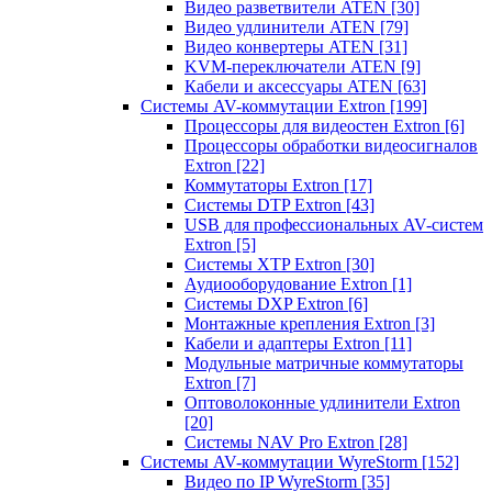
Видео разветвители ATEN
[30]
Видео удлинители ATEN
[79]
Видео конвертеры ATEN
[31]
KVM-переключатели ATEN
[9]
Кабели и аксессуары ATEN
[63]
Системы AV-коммутации Extron
[199]
Процессоры для видеостен Extron
[6]
Процессоры обработки видеосигналов
Extron
[22]
Коммутаторы Extron
[17]
Системы DTP Extron
[43]
USB для профессиональных AV-систем
Extron
[5]
Системы XTP Extron
[30]
Аудиооборудование Extron
[1]
Системы DXP Extron
[6]
Монтажные крепления Extron
[3]
Кабели и адаптеры Extron
[11]
Модульные матричные коммутаторы
Extron
[7]
Оптоволоконные удлинители Extron
[20]
Системы NAV Pro Extron
[28]
Системы AV-коммутации WyreStorm
[152]
Видео по IP WyreStorm
[35]