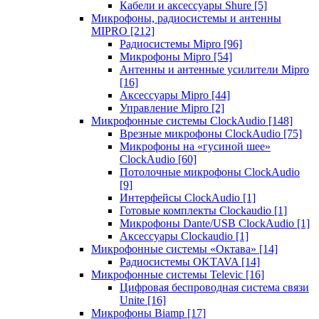
Кабели и аксессуары Shure
[5]
Микрофоны, радиосистемы и антенны
MIPRO
[212]
Радиосистемы Mipro
[96]
Микрофоны Mipro
[54]
Антенны и антенные усилители Mipro
[16]
Аксессуары Mipro
[44]
Управление Mipro
[2]
Микрофонные системы ClockAudio
[148]
Врезные микрофоны ClockAudio
[75]
Микрофоны на «гусиной шее»
ClockAudio
[60]
Потолочные микрофоны ClockAudio
[9]
Интерфейсы ClockAudio
[1]
Готовые комплекты Clockaudio
[1]
Микрофоны Dante/USB ClockAudio
[1]
Аксессуары Clockaudio
[1]
Микрофонные системы «Октава»
[14]
Радиосистемы OKTAVA
[14]
Микрофонные системы Televic
[16]
Цифровая беспроводная система связи
Unite
[16]
Микрофоны Biamp
[17]