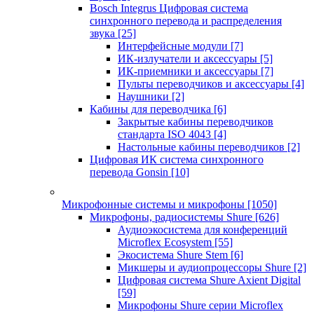
Bosch Integrus Цифровая система
синхронного перевода и распределения
звука
[25]
Интерфейсные модули
[7]
ИК-излучатели и аксессуары
[5]
ИК-приемники и аксессуары
[7]
Пульты переводчиков и аксессуары
[4]
Наушники
[2]
Кабины для переводчика
[6]
Закрытые кабины переводчиков
стандарта ISO 4043
[4]
Настольные кабины переводчиков
[2]
Цифровая ИК система синхронного
перевода Gonsin
[10]
Микрофонные системы и микрофоны
[1050]
Микрофоны, радиосистемы Shure
[626]
Аудиоэкосистема для конференций
Microflex Ecosystem
[55]
Экосистема Shure Stem
[6]
Микшеры и аудиопроцессоры Shure
[2]
Цифровая система Shure Axient Digital
[59]
Микрофоны Shure серии Microflex