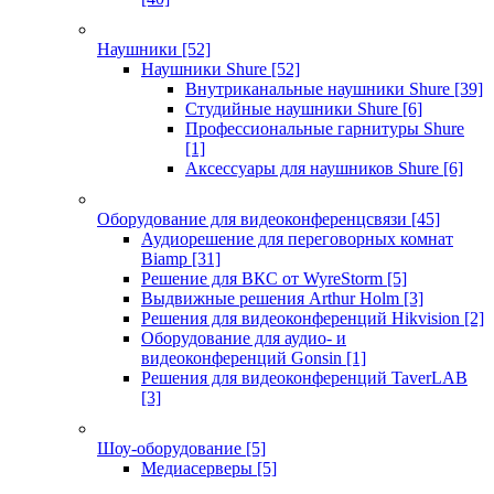
Наушники
[52]
Наушники Shure
[52]
Внутриканальные наушники Shure
[39]
Студийные наушники Shure
[6]
Профессиональные гарнитуры Shure
[1]
Аксессуары для наушников Shure
[6]
Оборудование для видеоконференцсвязи
[45]
Аудиорешение для переговорных комнат
Biamp
[31]
Решение для ВКС от WyreStorm
[5]
Выдвижные решения Arthur Holm
[3]
Решения для видеоконференций Hikvision
[2]
Оборудование для аудио- и
видеоконференций Gonsin
[1]
Решения для видеоконференций TaverLAB
[3]
Шоу-оборудование
[5]
Медиасерверы
[5]