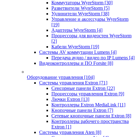
Коммутаторы WyreStorm
[30]
Разветвители WyreStorm
[5]
Удлинители WyreStorm
[38]
Управление и аксессуары WyreStorm
[19]
Адаптеры WyreStorm
[4]
Процессоры для видеостен WyreStorm
[2]
Кабели WyreStorm
[19]
Системы AV коммутации Lumens
[4]
Передача аудио / видео по IP Lumens
[4]
Видеоконтроллеры и ПО Forsite
[8]
Оборудование управления
[104]
Системы управления Extron
[71]
Сенсорные панели Extron
[22]
Процессоры управления Extron
[9]
Лючки Extron
[13]
Контроллеры Extron MediaLink
[11]
Кнопочные панели Extron
[7]
Сетевые кнопочные панели Extron
[8]
Контроллеры рабочего пространства
Extron
[1]
Системы управления Aten
[8]