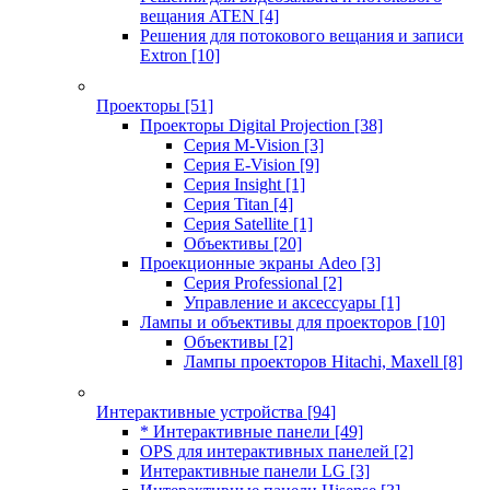
вещания ATEN
[4]
Решения для потокового вещания и записи
Extron
[10]
Проекторы
[51]
Проекторы Digital Projection
[38]
Серия M-Vision
[3]
Серия E-Vision
[9]
Серия Insight
[1]
Серия Titan
[4]
Серия Satellite
[1]
Объективы
[20]
Проекционные экраны Adeo
[3]
Серия Professional
[2]
Управление и аксессуары
[1]
Лампы и объективы для проекторов
[10]
Объективы
[2]
Лампы проекторов Hitachi, Maxell
[8]
Интерактивные устройства
[94]
* Интерактивные панели
[49]
OPS для интерактивных панелей
[2]
Интерактивные панели LG
[3]