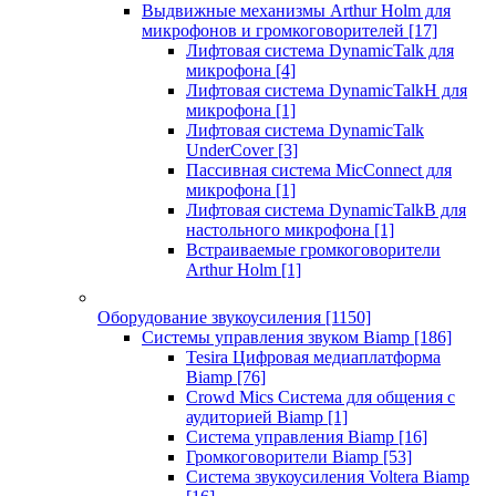
Выдвижные механизмы Arthur Holm для
микрофонов и громкоговорителей
[17]
Лифтовая система DynamicTalk для
микрофона
[4]
Лифтовая система DynamicTalkH для
микрофона
[1]
Лифтовая система DynamicTalk
UnderCover
[3]
Пассивная система MicConnect для
микрофона
[1]
Лифтовая система DynamicTalkB для
настольного микрофона
[1]
Встраиваемые громкоговорители
Arthur Holm
[1]
Оборудование звукоусиления
[1150]
Системы управления звуком Biamp
[186]
Tesira Цифровая медиаплатформа
Biamp
[76]
Crowd Mics Система для общения с
аудиторией Biamp
[1]
Система управления Biamp
[16]
Громкоговорители Biamp
[53]
Система звукоусиления Voltera Biamp