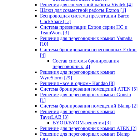
Решения для совместной работы Vivitek
[4]
Шлюз для совместной работы Extron
[1]
Беспроводная система презентации Barco
ClickShare
[12]
Система презентации Extron серии HC и
TeamWork
[3]
Решения для переговорных комнат Yamaha
[10]
Система бронирования переговорных Extron
[4]
Состав системы бронирования
переговорных
[4]
Решения для переговорных комнат
WyreStorm
[29]
Решения «все-в-одном» Kandao
[8]
Система бронирования помещений ATEN
[5]
Решение для переговорных комнат Gonsin
[1]
Система бронирования помещений Biamp
[2]
Решения для переговорных комнат
TaverLAB
[3]
BYOD/BYOM-решения
[3]
Решение для переговорных комнат ATEN
[2]
Решение для переговорных комнат Biamp
[40]