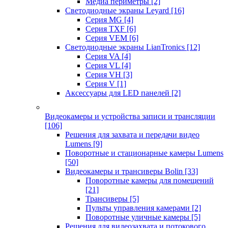
Медиа периметры
[2]
Светодиодные экраны Leyard
[16]
Серия MG
[4]
Серия TXF
[6]
Серия VEM
[6]
Светодиодные экраны LianTronics
[12]
Серия VA
[4]
Серия VL
[4]
Серия VH
[3]
Серия V
[1]
Аксессуары для LED панелей
[2]
Видеокамеры и устройства записи и трансляции
[106]
Решения для захвата и передачи видео
Lumens
[9]
Поворотные и стационарные камеры Lumens
[50]
Видеокамеры и трансиверы Bolin
[33]
Поворотные камеры для помещений
[21]
Трансиверы
[5]
Пульты управления камерами
[2]
Поворотные уличные камеры
[5]
Решения для видеозахвата и потокового