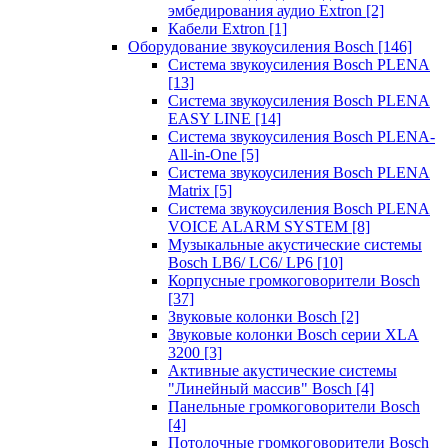
эмбедирования аудио Extron
[2]
Кабели Extron
[1]
Оборудование звукоусиления Bosch
[146]
Система звукоусиления Bosch PLENA
[13]
Система звукоусиления Bosch PLENA
EASY LINE
[14]
Система звукоусиления Bosch PLENA-
All-in-One
[5]
Система звукоусиления Bosch PLENA
Matrix
[5]
Система звукоусиления Bosch PLENA
VOICE ALARM SYSTEM
[8]
Музыкальные акустические системы
Bosch LB6/ LC6/ LP6
[10]
Корпусные громкоговорители Bosch
[37]
Звуковые колонки Bosch
[2]
Звуковые колонки Bosch серии XLA
3200
[3]
Активные акустические системы
"Линейный массив" Bosch
[4]
Панельные громкоговорители Bosch
[4]
Потолочные громкоговорители Bosch