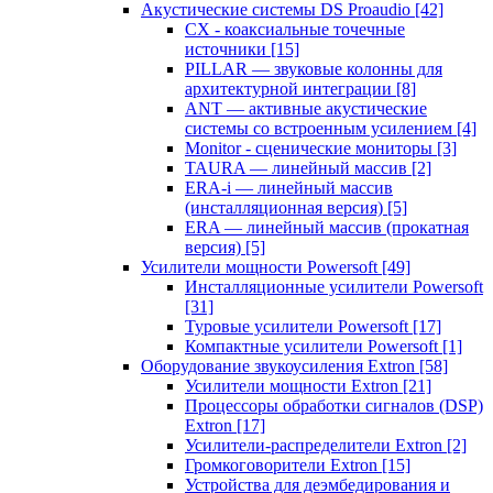
Акустические системы DS Proaudio
[42]
CX - коаксиальные точечные
источники
[15]
PILLAR — звуковые колонны для
архитектурной интеграции
[8]
ANT — активные акустические
системы со встроенным усилением
[4]
Monitor - сценические мониторы
[3]
TAURA — линейный массив
[2]
ERA-i — линейный массив
(инсталляционная версия)
[5]
ERA — линейный массив (прокатная
версия)
[5]
Усилители мощности Powersoft
[49]
Инсталляционные усилители Powersoft
[31]
Туровые усилители Powersoft
[17]
Компактные усилители Powersoft
[1]
Оборудование звукоусиления Extron
[58]
Усилители мощности Extron
[21]
Процессоры обработки сигналов (DSP)
Extron
[17]
Усилители-распределители Extron
[2]
Громкоговорители Extron
[15]
Устройства для деэмбедирования и