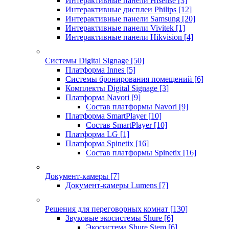
Интерактивные панели Hisense
[3]
Интерактивные дисплеи Philips
[12]
Интерактивные панели Samsung
[20]
Интерактивные панели Vivitek
[1]
Интерактивные панели Hikvision
[4]
Системы Digital Signage
[50]
Платформа Innes
[5]
Системы бронирования помещений
[6]
Комплекты Digital Signage
[3]
Платформа Navori
[9]
Состав платформы Navori
[9]
Платформа SmartPlayer
[10]
Состав SmartPlayer
[10]
Платформа LG
[1]
Платформа Spinetix
[16]
Состав платформы Spinetix
[16]
Документ-камеры
[7]
Документ-камеры Lumens
[7]
Решения для переговорных комнат
[130]
Звуковые экосистемы Shure
[6]
Экосистема Shure Stem
[6]