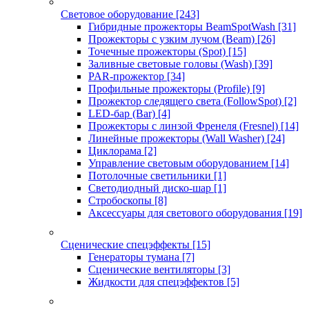
Световое оборудование
[243]
Гибридные прожекторы BeamSpotWash
[31]
Прожекторы с узким лучом (Beam)
[26]
Точечные прожекторы (Spot)
[15]
Заливные световые головы (Wash)
[39]
PAR-прожектор
[34]
Профильные прожекторы (Profile)
[9]
Прожектор следящего света (FollowSpot)
[2]
LED-бар (Bar)
[4]
Прожекторы с линзой Френеля (Fresnel)
[14]
Линейные прожекторы (Wall Washer)
[24]
Циклорама
[2]
Управление световым оборудованием
[14]
Потолочные светильники
[1]
Светодиодный диско-шар
[1]
Стробоскопы
[8]
Аксессуары для светового оборудования
[19]
Сценические спецэффекты
[15]
Генераторы тумана
[7]
Сценические вентиляторы
[3]
Жидкости для спецэффектов
[5]