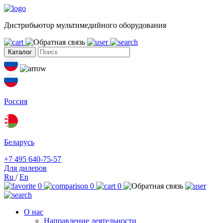
Дистрибьютор мультимедийного оборудования
Каталог
Россия
Беларусь
+7 495 640-75-57
Для дилеров
Ru
/
En
0
0
0
О нас
Направление деятельности