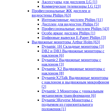
Аксессуары для дисплеев LG
[1]
Коммерческие телевизоры LG
[23]
Профессиональные ЖК дисплеи и
видеостены Philips
[63]
Интерактивные дисплеи Philips
[11]
Дисплеи для видеостен Philips
[5]
Профессиональные дисплеи Philips
[43]
Особо яркие дисплеи Philips
[1]
Цифровые вывески E-Paper Philips
[3]
Выдвижные мониторы Arthur Holm
[63]
Dynamic 1Н Складные мониторы
[3]
DB2 и DB3 Выдвижные мониторы с
наклоном
[6]
Dynamic2 Выдвижные мониторы с
наклоном
[3]
Dynamic X2 Выдвижные мониторы с
наклоном
[8]
DynamicX2Talk Выдвижные мониторы
с наклоном и выдвижным микрофоном
[2]
Dynamic 3 Мониторы с уникальным
механизмом трансформации
[6]
Dynamic3Reverse Мониторы с
подъемом из горизонтального
положения
[1]