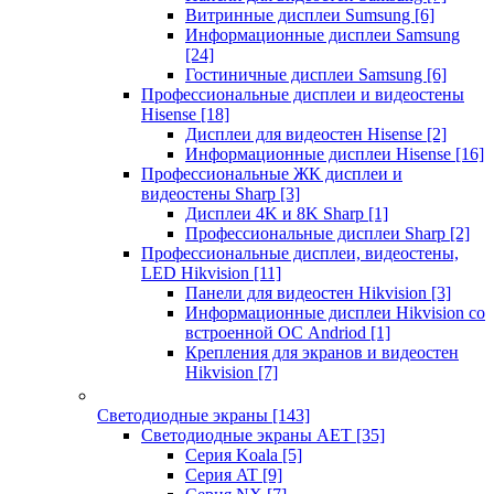
Витринные дисплеи Sumsung
[6]
Информационные дисплеи Samsung
[24]
Гостиничные дисплеи Samsung
[6]
Профессиональные дисплеи и видеостены
Hisense
[18]
Дисплеи для видеостен Hisense
[2]
Информационные дисплеи Hisense
[16]
Профессиональные ЖК дисплеи и
видеостены Sharp
[3]
Дисплеи 4K и 8K Sharp
[1]
Профессиональные дисплеи Sharp
[2]
Профессиональные дисплеи, видеостены,
LED Hikvision
[11]
Панели для видеостен Hikvision
[3]
Информационные дисплеи Hikvision со
встроенной ОС Andriod
[1]
Крепления для экранов и видеостен
Hikvision
[7]
Светодиодные экраны
[143]
Светодиодные экраны AET
[35]
Cерия Koala
[5]
Серия AT
[9]