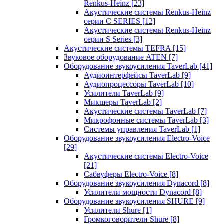
Renkus-Heinz
[23]
Акустические системы Renkus-Heinz
серии C SERIES
[12]
Акустические системы Renkus-Heinz
серии S Series
[3]
Акустические системы TEFRA
[15]
Звуковое оборудование ATEN
[7]
Оборудование звукоусиления TaverLab
[41]
Аудиоинтерфейсы TaverLab
[9]
Аудиопроцессоры TaverLab
[10]
Усилители TaverLab
[9]
Микшеры TaverLab
[2]
Акустические системы TaverLab
[7]
Микрофонные системы TaverLab
[3]
Системы управления TaverLab
[1]
Оборудование звукоусиления Electro-Voice
[29]
Акустические системы Electro-Voice
[21]
Сабвуферы Electro-Voice
[8]
Оборудование звукоусиления Dynacord
[8]
Усилители мощности Dynacord
[8]
Оборудование звукоусиления SHURE
[9]
Усилители Shure
[1]
Громкоговорители Shure
[8]