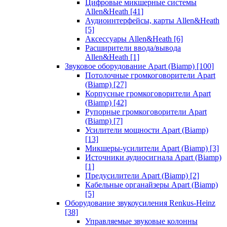
Цифровые микшерные системы
Allen&Heath
[41]
Аудиоинтерфейсы, карты Allen&Heath
[5]
Аксессуары Allen&Heath
[6]
Расширители ввода/вывода
Allen&Heath
[1]
Звуковое оборудование Apart (Biamp)
[100]
Потолочные громкоговорители Apart
(Biamp)
[27]
Корпусные громкоговорители Apart
(Biamp)
[42]
Рупорные громкоговорители Apart
(Biamp)
[7]
Усилители мощности Apart (Biamp)
[13]
Микшеры-усилители Apart (Biamp)
[3]
Источники аудиосигнала Apart (Biamp)
[1]
Предусилители Apart (Biamp)
[2]
Кабельные органайзеры Apart (Biamp)
[5]
Оборудование звукоусиления Renkus-Heinz
[38]
Управляемые звуковые колонны