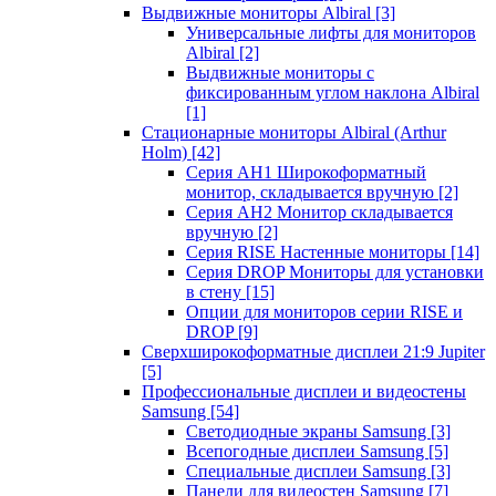
Выдвижные мониторы Albiral
[3]
Универсальные лифты для мониторов
Albiral
[2]
Выдвижные мониторы с
фиксированным углом наклона Albiral
[1]
Стационарные мониторы Albiral (Arthur
Holm)
[42]
Серия AH1 Широкоформатный
монитор, складывается вручную
[2]
Серия AH2 Монитор складывается
вручную
[2]
Серия RISE Настенные мониторы
[14]
Серия DROP Мониторы для установки
в стену
[15]
Опции для мониторов серии RISE и
DROP
[9]
Сверхширокоформатные дисплеи 21:9 Jupiter
[5]
Профессиональные дисплеи и видеостены
Samsung
[54]
Светодиодные экраны Samsung
[3]
Всепогодные дисплеи Samsung
[5]
Специальные дисплеи Samsung
[3]
Панели для видеостен Samsung
[7]