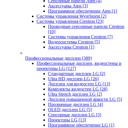
Сенсорные панели Aten
[4]
Аксессуары Aten
[3]
Программное обеспечение Aten
[1]
Системы управления WyreStorm
[2]
Системы управления Crestron
[23]
Проводные сенсорные панели Crestron
[10]
Системы управления Crestron
[7]
Видеосистемы Crestron
[5]
Аксессуары Crestron
[1]
Профессиональные дисплеи
[389]
Профессиональные дисплеи, видеостены и
проекторы LG
[127]
Стандартные дисплеи LG
[2]
Ultra HD дисплеи LG
[26]
Дисплеи для видеостен LG
[13]
Комплекты видеостен LG
[28]
Ultra Stretch дисплеи LG
[2]
Дисплеи повышенной яркости LG
[5]
Прозрачные дисплеи LG
[4]
OLED дисплеи LG
[5]
Сенсорные дисплеи LG
[3]
Проекторы LG
[13]
Программное обеспечение LG
[1]