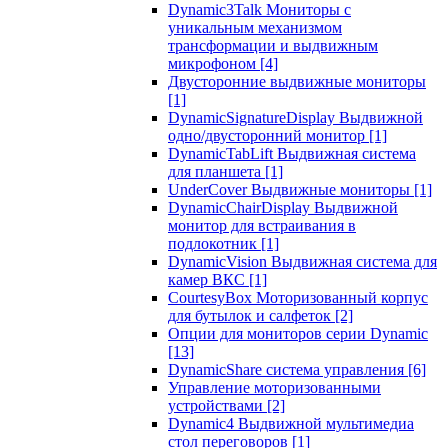
Dynamic3Talk Мониторы с
уникальным механизмом
трансформации и выдвижным
микрофоном
[4]
Двусторонние выдвижные мониторы
[1]
DynamicSignatureDisplay Выдвижной
одно/двусторонний монитор
[1]
DynamicTabLift Выдвижная система
для планшета
[1]
UnderCover Выдвижные мониторы
[1]
DynamicChairDisplay Выдвижной
монитор для встраивания в
подлокотник
[1]
DynamicVision Выдвижная система для
камер ВКС
[1]
CourtesyBox Моторизованный корпус
для бутылок и салфеток
[2]
Опции для мониторов серии Dynamic
[13]
DynamicShare система управления
[6]
Управление моторизованными
устройствами
[2]
Dynamic4 Выдвижной мультимедиа
стол переговоров
[1]