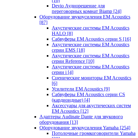
[16]
Devio Аудиорешение для
переговорных комнат Biamp
[24]
Оборудование звукоусиления EM Acoustics
[87]
Акустические системы EM Acoustics
HALO
[8]
Сабвуферы EM Acoustics серии S
[16]
Акустические системы EM Acoustics
серии EMS
[18]
Акустические системы EM Acoustics
серии Reference
[10]
Акустические системы EM Acoustics
серии i
[4]
Сценические мониторы EM Acoustics
[6]
Усилители EM Acoustics
[9]
Сабвуферы EM Acoustics серии CS
(кардиоидные)
[4]
Аксессуары для акустических систем
EM Acoustics
[12]
Адаптеры Audinate Dante для звукового
оборудования
[13]
Оборудование звукоусиления Yamaha
[254]
Потолочные громкоговорители Yamaha