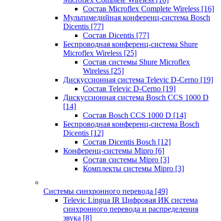
Состав Microflex Complete Wireless
[16]
Мультимедийная конференц-система Bosch
Dicentis
[77]
Состав Dicentis
[77]
Беспроводная конференц-система Shure
Microflex Wireless
[25]
Состав системы Shure Microflex
Wireless
[25]
Дискуссионная система Televic D-Cerno
[19]
Состав Televic D-Cerno
[19]
Дискуссионная система Bosch CCS 1000 D
[14]
Состав Bosch CCS 1000 D
[14]
Беспроводная конференц-система Bosch
Dicentis
[12]
Состав Dicentis Bosch
[12]
Конференц-системы Mipro
[6]
Состав системы Mipro
[3]
Комплекты системы Mipro
[3]
Системы синхронного перевода
[49]
Televic Lingua IR Цифровая ИК система
синхронного перевода и распределения
звука
[8]