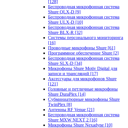
[128]
Беспроводная микрофонная система
Shure QLX-D
[9]
Беспроводная микрофонная система
Shure ULX-D
[10]
Беспроводная микрофонная система
Shure BLX-R
[32]
Системы персонального мониторинга
[16]
Проводные микрофоны Shure
[61]
Программное обеспечение Shure
[2]
Беспроводная микрофонная система
Shure SLX-D
[34]
Микрофоны Shure Motiv Digital для
записи и трансляций
[17]
Аксессуары для микрофонов Shure
[121]
Головные и петличные микрофоны
Shure DuraPlex
[14]
Субминиатюрные микрофоны Shure
TwinPlex
[8]
Антенны RF Venue
[21]
Беспроводная микрофонная система
Shure MXW NEXT 2
[16]
Микрофоны Shure Nexadyne
[10]