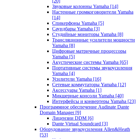
[20]
Звуковые колонны Yamaha
[14]
Настенные громкоговорители Yamaha
[14]
Спикерфоны Yamaha
[5]
Саундбары Yamaha
[3]
Студийные мониторы Yamaha
[8]
Трансляционные усилители мощности
Yamaha
[8]
Цифровые матричные процессоры
Yamaha
[5]
Акустические системы Yamaha
[65]
Портативные системы звукоусиления
Yamaha
[4]
Усилители Yamaha
[16]
Сетевые коммутаторы Yamaha
[12]
Аксессуары Yamaha
[1]
Микшерные консоли Yamaha
[40]
Интерфейсы и конвертеры Yamaha
[23]
Программное обеспечение Audinate Dante
Domain Manager
[9]
Лицензии DDM
[6]
Dante Virtual Soundcard
[3]
Оборудование звукоусиления Allen&Heath
[53]