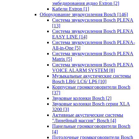
эмбедирования аудио Extron
[2]
Кабели Extron
[1]
Оборудование звукоусиления Bosch
[146]
Система звукоусиления Bosch PLENA
[13]
Система звукоусиления Bosch PLENA
EASY LINE
[14]
Система звукоусиления Bosch PLENA-
All-in-One
[5]
Система звукоусиления Bosch PLENA
Matrix
[5]
Система звукоусиления Bosch PLENA
VOICE ALARM SYSTEM
[8]
Музыкальные акустические системы
Bosch LB6/ LC6/ LP6
[10]
Корпусные громкоговорители Bosch
[37]
Звуковые колонки Bosch
[2]
Звуковые колонки Bosch серии XLA
3200
[3]
Активные акустические системы
"Линейный массив" Bosch
[4]
Панельные громкоговорители Bosch
[4]
Потолочные громкоговорители Bosch