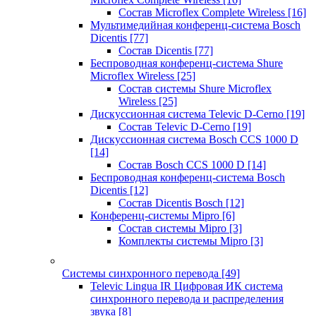
Состав Microflex Complete Wireless
[16]
Мультимедийная конференц-система Bosch
Dicentis
[77]
Состав Dicentis
[77]
Беспроводная конференц-система Shure
Microflex Wireless
[25]
Состав системы Shure Microflex
Wireless
[25]
Дискуссионная система Televic D-Cerno
[19]
Состав Televic D-Cerno
[19]
Дискуссионная система Bosch CCS 1000 D
[14]
Состав Bosch CCS 1000 D
[14]
Беспроводная конференц-система Bosch
Dicentis
[12]
Состав Dicentis Bosch
[12]
Конференц-системы Mipro
[6]
Состав системы Mipro
[3]
Комплекты системы Mipro
[3]
Системы синхронного перевода
[49]
Televic Lingua IR Цифровая ИК система
синхронного перевода и распределения
звука
[8]