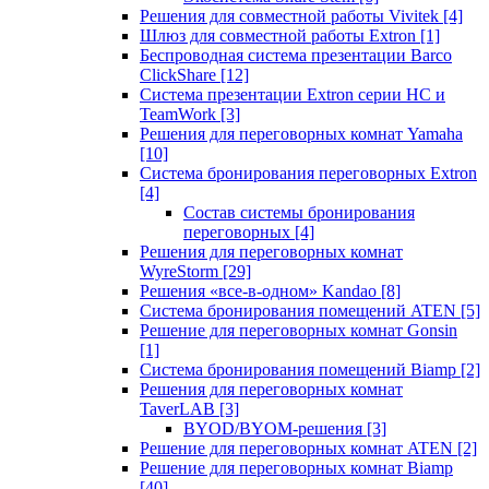
Решения для совместной работы Vivitek
[4]
Шлюз для совместной работы Extron
[1]
Беспроводная система презентации Barco
ClickShare
[12]
Система презентации Extron серии HC и
TeamWork
[3]
Решения для переговорных комнат Yamaha
[10]
Система бронирования переговорных Extron
[4]
Состав системы бронирования
переговорных
[4]
Решения для переговорных комнат
WyreStorm
[29]
Решения «все-в-одном» Kandao
[8]
Система бронирования помещений ATEN
[5]
Решение для переговорных комнат Gonsin
[1]
Система бронирования помещений Biamp
[2]
Решения для переговорных комнат
TaverLAB
[3]
BYOD/BYOM-решения
[3]
Решение для переговорных комнат ATEN
[2]
Решение для переговорных комнат Biamp
[40]