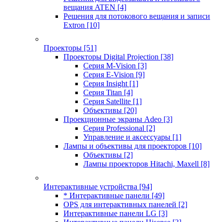
вещания ATEN
[4]
Решения для потокового вещания и записи
Extron
[10]
Проекторы
[51]
Проекторы Digital Projection
[38]
Серия M-Vision
[3]
Серия E-Vision
[9]
Серия Insight
[1]
Серия Titan
[4]
Серия Satellite
[1]
Объективы
[20]
Проекционные экраны Adeo
[3]
Серия Professional
[2]
Управление и аксессуары
[1]
Лампы и объективы для проекторов
[10]
Объективы
[2]
Лампы проекторов Hitachi, Maxell
[8]
Интерактивные устройства
[94]
* Интерактивные панели
[49]
OPS для интерактивных панелей
[2]
Интерактивные панели LG
[3]