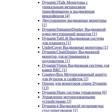
Dynamic3Talk Мониторы с
уникальным механизмом
трансформации и выдвижным
микрофоном
[4]
Двусторонние выдвижные мониторы
[1]
DynamicSignatureDisplay Выдвижной
одно/двусторонний монитор
[1]
DynamicTabLift Выдвижная система
для планшета
[1]
UnderCover Выдвижные мониторы
[1]
DynamicChairDisplay Выдвижной
монитор для встраивания в
подлокотник
[1]
DynamicVision Выдвижная система для
камер ВКС
[1]
CourtesyBox Моторизованный корпус
для бутылок и салфеток
[2]
Опции для мониторов серии Dynamic
[13]
DynamicShare система управления
[6]
Управление моторизованными
устройствами
[2]
Dynamic4 Выдвижной мультимедиа
стол переговоров
[1]