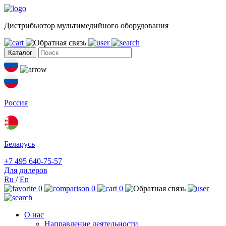
Дистрибьютор мультимедийного оборудования
Каталог
Россия
Беларусь
+7 495 640-75-57
Для дилеров
Ru
/
En
0
0
0
О нас
Направление деятельности