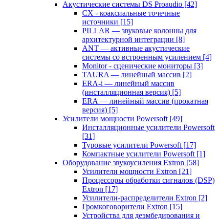
Акустические системы DS Proaudio
[42]
CX - коаксиальные точечные
источники
[15]
PILLAR — звуковые колонны для
архитектурной интеграции
[8]
ANT — активные акустические
системы со встроенным усилением
[4]
Monitor - сценические мониторы
[3]
TAURA — линейный массив
[2]
ERA-i — линейный массив
(инсталляционная версия)
[5]
ERA — линейный массив (прокатная
версия)
[5]
Усилители мощности Powersoft
[49]
Инсталляционные усилители Powersoft
[31]
Туровые усилители Powersoft
[17]
Компактные усилители Powersoft
[1]
Оборудование звукоусиления Extron
[58]
Усилители мощности Extron
[21]
Процессоры обработки сигналов (DSP)
Extron
[17]
Усилители-распределители Extron
[2]
Громкоговорители Extron
[15]
Устройства для деэмбедирования и