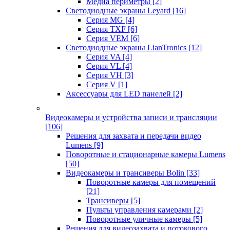
Медиа периметры
[2]
Светодиодные экраны Leyard
[16]
Серия MG
[4]
Серия TXF
[6]
Серия VEM
[6]
Светодиодные экраны LianTronics
[12]
Серия VA
[4]
Серия VL
[4]
Серия VH
[3]
Серия V
[1]
Аксессуары для LED панелей
[2]
Видеокамеры и устройства записи и трансляции
[106]
Решения для захвата и передачи видео
Lumens
[9]
Поворотные и стационарные камеры Lumens
[50]
Видеокамеры и трансиверы Bolin
[33]
Поворотные камеры для помещений
[21]
Трансиверы
[5]
Пульты управления камерами
[2]
Поворотные уличные камеры
[5]
Решения для видеозахвата и потокового