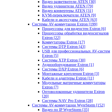
Видео разветвители ATEN
[30]
Видео удлинители ATEN
[79]
Видео конвертеры ATEN
[31]
KVM-переключатели ATEN
[9]
Кабели и аксессуары ATEN
[63]
Системы AV-коммутации Extron
[199]
Процессоры для видеостен Extron
[6]
Процессоры обработки видеосигналов
Extron
[22]
Коммутаторы Extron
[17]
Системы DTP Extron
[43]
USB для профессиональных AV-систем
Extron
[5]
Системы XTP Extron
[30]
Аудиооборудование Extron
[1]
Системы DXP Extron
[6]
Монтажные крепления Extron
[3]
Кабели и адаптеры Extron
[11]
Модульные матричные коммутаторы
Extron
[7]
Оптоволоконные удлинители Extron
[20]
Системы NAV Pro Extron
[28]
Системы AV-коммутации WyreStorm
[152]
Видео по IP WyreStorm
[35]