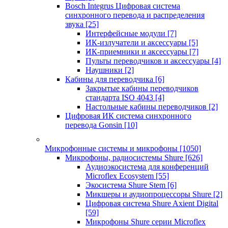
Bosch Integrus Цифровая система
синхронного перевода и распределения
звука
[25]
Интерфейсные модули
[7]
ИК-излучатели и аксессуары
[5]
ИК-приемники и аксессуары
[7]
Пульты переводчиков и аксессуары
[4]
Наушники
[2]
Кабины для переводчика
[6]
Закрытые кабины переводчиков
стандарта ISO 4043
[4]
Настольные кабины переводчиков
[2]
Цифровая ИК система синхронного
перевода Gonsin
[10]
Микрофонные системы и микрофоны
[1050]
Микрофоны, радиосистемы Shure
[626]
Аудиоэкосистема для конференций
Microflex Ecosystem
[55]
Экосистема Shure Stem
[6]
Микшеры и аудиопроцессоры Shure
[2]
Цифровая система Shure Axient Digital
[59]
Микрофоны Shure серии Microflex