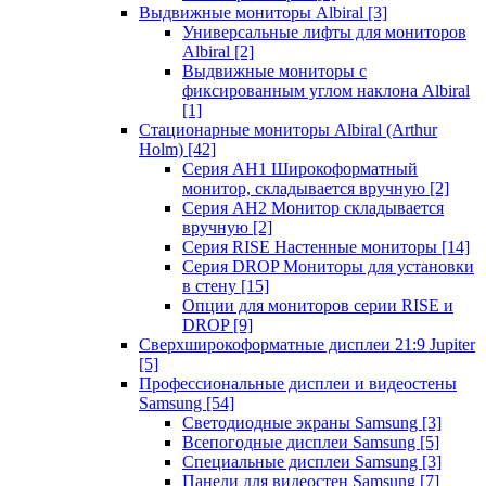
Выдвижные мониторы Albiral
[3]
Универсальные лифты для мониторов
Albiral
[2]
Выдвижные мониторы с
фиксированным углом наклона Albiral
[1]
Стационарные мониторы Albiral (Arthur
Holm)
[42]
Серия AH1 Широкоформатный
монитор, складывается вручную
[2]
Серия AH2 Монитор складывается
вручную
[2]
Серия RISE Настенные мониторы
[14]
Серия DROP Мониторы для установки
в стену
[15]
Опции для мониторов серии RISE и
DROP
[9]
Сверхширокоформатные дисплеи 21:9 Jupiter
[5]
Профессиональные дисплеи и видеостены
Samsung
[54]
Светодиодные экраны Samsung
[3]
Всепогодные дисплеи Samsung
[5]
Специальные дисплеи Samsung
[3]
Панели для видеостен Samsung
[7]