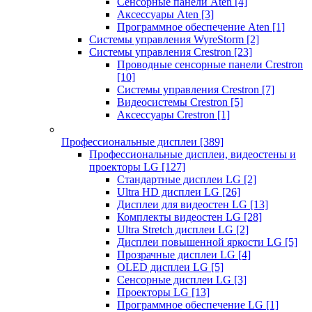
Сенсорные панели Aten
[4]
Аксессуары Aten
[3]
Программное обеспечение Aten
[1]
Системы управления WyreStorm
[2]
Системы управления Crestron
[23]
Проводные сенсорные панели Crestron
[10]
Системы управления Crestron
[7]
Видеосистемы Crestron
[5]
Аксессуары Crestron
[1]
Профессиональные дисплеи
[389]
Профессиональные дисплеи, видеостены и
проекторы LG
[127]
Стандартные дисплеи LG
[2]
Ultra HD дисплеи LG
[26]
Дисплеи для видеостен LG
[13]
Комплекты видеостен LG
[28]
Ultra Stretch дисплеи LG
[2]
Дисплеи повышенной яркости LG
[5]
Прозрачные дисплеи LG
[4]
OLED дисплеи LG
[5]
Сенсорные дисплеи LG
[3]
Проекторы LG
[13]
Программное обеспечение LG
[1]