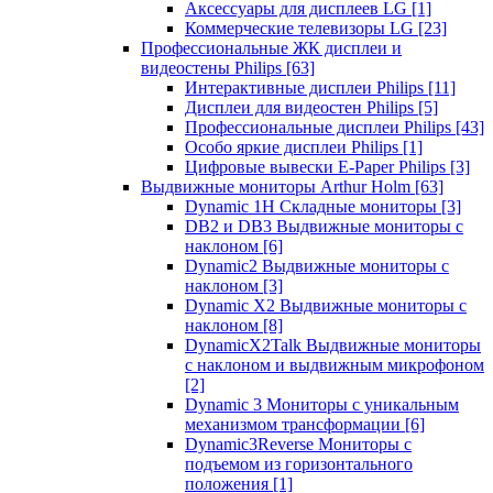
Аксессуары для дисплеев LG
[1]
Коммерческие телевизоры LG
[23]
Профессиональные ЖК дисплеи и
видеостены Philips
[63]
Интерактивные дисплеи Philips
[11]
Дисплеи для видеостен Philips
[5]
Профессиональные дисплеи Philips
[43]
Особо яркие дисплеи Philips
[1]
Цифровые вывески E-Paper Philips
[3]
Выдвижные мониторы Arthur Holm
[63]
Dynamic 1Н Складные мониторы
[3]
DB2 и DB3 Выдвижные мониторы с
наклоном
[6]
Dynamic2 Выдвижные мониторы с
наклоном
[3]
Dynamic X2 Выдвижные мониторы с
наклоном
[8]
DynamicX2Talk Выдвижные мониторы
с наклоном и выдвижным микрофоном
[2]
Dynamic 3 Мониторы с уникальным
механизмом трансформации
[6]
Dynamic3Reverse Мониторы с
подъемом из горизонтального
положения
[1]