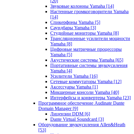
[20]
Звуковые колонны Yamaha
[14]
Настенные громкоговорители Yamaha
[14]
Спикерфоны Yamaha
[5]
Саундбары Yamaha
[3]
Студийные мониторы Yamaha
[8]
Трансляционные усилители мощности
Yamaha
[8]
Цифровые матричные процессоры
Yamaha
[5]
Акустические системы Yamaha
[65]
Портативные системы звукоусиления
Yamaha
[4]
Усилители Yamaha
[16]
Сетевые коммутаторы Yamaha
[12]
Аксессуары Yamaha
[1]
Микшерные консоли Yamaha
[40]
Интерфейсы и конвертеры Yamaha
[23]
Программное обеспечение Audinate Dante
Domain Manager
[9]
Лицензии DDM
[6]
Dante Virtual Soundcard
[3]
Оборудование звукоусиления Allen&Heath
[53]