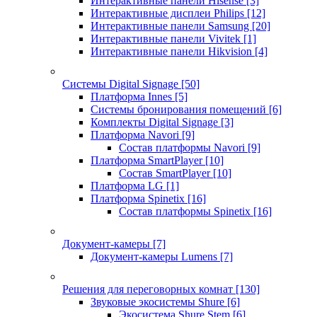
Интерактивные панели Hisense
[3]
Интерактивные дисплеи Philips
[12]
Интерактивные панели Samsung
[20]
Интерактивные панели Vivitek
[1]
Интерактивные панели Hikvision
[4]
Системы Digital Signage
[50]
Платформа Innes
[5]
Системы бронирования помещений
[6]
Комплекты Digital Signage
[3]
Платформа Navori
[9]
Состав платформы Navori
[9]
Платформа SmartPlayer
[10]
Состав SmartPlayer
[10]
Платформа LG
[1]
Платформа Spinetix
[16]
Состав платформы Spinetix
[16]
Документ-камеры
[7]
Документ-камеры Lumens
[7]
Решения для переговорных комнат
[130]
Звуковые экосистемы Shure
[6]
Экосистема Shure Stem
[6]