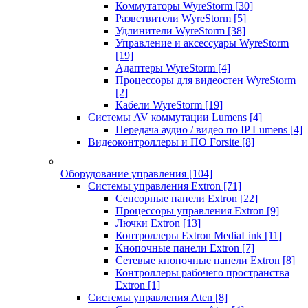
Коммутаторы WyreStorm
[30]
Разветвители WyreStorm
[5]
Удлинители WyreStorm
[38]
Управление и аксессуары WyreStorm
[19]
Адаптеры WyreStorm
[4]
Процессоры для видеостен WyreStorm
[2]
Кабели WyreStorm
[19]
Системы AV коммутации Lumens
[4]
Передача аудио / видео по IP Lumens
[4]
Видеоконтроллеры и ПО Forsite
[8]
Оборудование управления
[104]
Системы управления Extron
[71]
Сенсорные панели Extron
[22]
Процессоры управления Extron
[9]
Лючки Extron
[13]
Контроллеры Extron MediaLink
[11]
Кнопочные панели Extron
[7]
Сетевые кнопочные панели Extron
[8]
Контроллеры рабочего пространства
Extron
[1]
Системы управления Aten
[8]