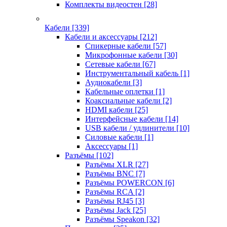
Комплекты видеостен
[28]
Кабели
[339]
Кабели и аксессуары
[212]
Спикерные кабели
[57]
Микрофонные кабели
[30]
Сетевые кабели
[67]
Инструментальный кабель
[1]
Аудиокабели
[3]
Кабельные оплетки
[1]
Коаксиальные кабели
[2]
HDMI кабели
[25]
Интерфейсные кабели
[14]
USB кабели / удлинители
[10]
Силовые кабели
[1]
Аксессуары
[1]
Разъёмы
[102]
Разъёмы XLR
[27]
Разъёмы BNC
[7]
Разъёмы POWERCON
[6]
Разъёмы RCA
[2]
Разъёмы RJ45
[3]
Разъёмы Jack
[25]
Разъёмы Speakon
[32]