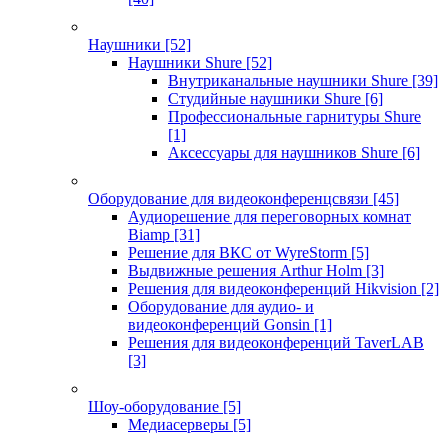
Наушники
[52]
Наушники Shure
[52]
Внутриканальные наушники Shure
[39]
Студийные наушники Shure
[6]
Профессиональные гарнитуры Shure
[1]
Аксессуары для наушников Shure
[6]
Оборудование для видеоконференцсвязи
[45]
Аудиорешение для переговорных комнат
Biamp
[31]
Решение для ВКС от WyreStorm
[5]
Выдвижные решения Arthur Holm
[3]
Решения для видеоконференций Hikvision
[2]
Оборудование для аудио- и
видеоконференций Gonsin
[1]
Решения для видеоконференций TaverLAB
[3]
Шоу-оборудование
[5]
Медиасерверы
[5]