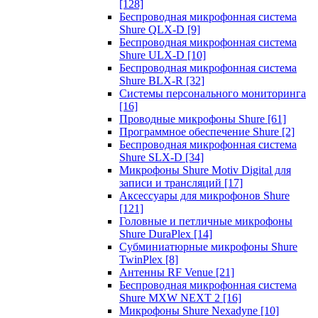
[128]
Беспроводная микрофонная система
Shure QLX-D
[9]
Беспроводная микрофонная система
Shure ULX-D
[10]
Беспроводная микрофонная система
Shure BLX-R
[32]
Системы персонального мониторинга
[16]
Проводные микрофоны Shure
[61]
Программное обеспечение Shure
[2]
Беспроводная микрофонная система
Shure SLX-D
[34]
Микрофоны Shure Motiv Digital для
записи и трансляций
[17]
Аксессуары для микрофонов Shure
[121]
Головные и петличные микрофоны
Shure DuraPlex
[14]
Субминиатюрные микрофоны Shure
TwinPlex
[8]
Антенны RF Venue
[21]
Беспроводная микрофонная система
Shure MXW NEXT 2
[16]
Микрофоны Shure Nexadyne
[10]