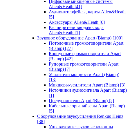
Цифровые микшерные системы
Allen&Heath
[41]
Аудиоинтерфейсы, карты Allen&Heath
[5]
Аксессуары Allen&Heath
[6]
Расширители ввода/вывода
Allen&Heath
[1]
Звуковое оборудование Apart (Biamp)
[100]
Потолочные громкоговорители Apart
(Biamp)
[27]
Корпусные громкоговорители Apart
(Biamp)
[42]
Рупорные громкоговорители Apart
(Biamp)
[7]
Усилители мощности Apart (Biamp)
[13]
Микшеры-усилители Apart (Biamp)
[3]
Источники аудиосигнала Apart (Biamp)
[1]
Предусилители Apart (Biamp)
[2]
Кабельные органайзеры Apart (Biamp)
[5]
Оборудование звукоусиления Renkus-Heinz
[38]
Управляемые звуковые колонны