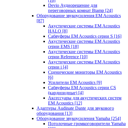
[16]
Devio Аудиорешение для
переговорных комнат Biamp
[24]
Оборудование звукоусиления EM Acoustics
[87]
Акустические системы EM Acoustics
HALO
[8]
Сабвуферы EM Acoustics серии S
[16]
Акустические системы EM Acoustics
серии EMS
[18]
Акустические системы EM Acoustics
серии Reference
[10]
Акустические системы EM Acoustics
серии i
[4]
Сценические мониторы EM Acoustics
[6]
Усилители EM Acoustics
[9]
Сабвуферы EM Acoustics серии CS
(кардиоидные)
[4]
Аксессуары для акустических систем
EM Acoustics
[12]
Адаптеры Audinate Dante для звукового
оборудования
[13]
Оборудование звукоусиления Yamaha
[254]
Потолочные громкоговорители Yamaha