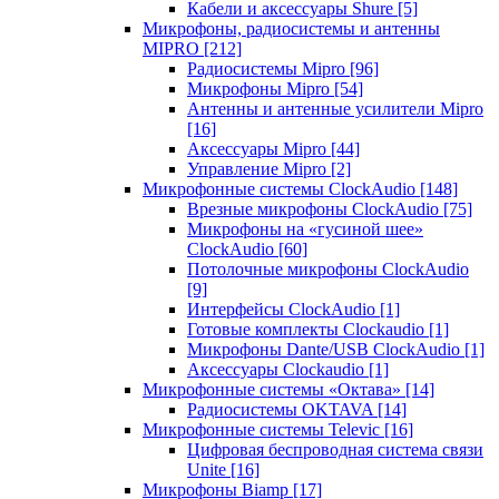
Кабели и аксессуары Shure
[5]
Микрофоны, радиосистемы и антенны
MIPRO
[212]
Радиосистемы Mipro
[96]
Микрофоны Mipro
[54]
Антенны и антенные усилители Mipro
[16]
Аксессуары Mipro
[44]
Управление Mipro
[2]
Микрофонные системы ClockAudio
[148]
Врезные микрофоны ClockAudio
[75]
Микрофоны на «гусиной шее»
ClockAudio
[60]
Потолочные микрофоны ClockAudio
[9]
Интерфейсы ClockAudio
[1]
Готовые комплекты Clockaudio
[1]
Микрофоны Dante/USB ClockAudio
[1]
Аксессуары Clockaudio
[1]
Микрофонные системы «Октава»
[14]
Радиосистемы OKTAVA
[14]
Микрофонные системы Televic
[16]
Цифровая беспроводная система связи
Unite
[16]
Микрофоны Biamp
[17]