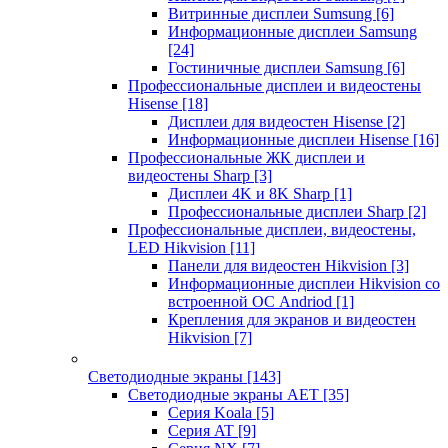
Витринные дисплеи Sumsung
[6]
Информационные дисплеи Samsung
[24]
Гостиничные дисплеи Samsung
[6]
Профессиональные дисплеи и видеостены
Hisense
[18]
Дисплеи для видеостен Hisense
[2]
Информационные дисплеи Hisense
[16]
Профессиональные ЖК дисплеи и
видеостены Sharp
[3]
Дисплеи 4K и 8K Sharp
[1]
Профессиональные дисплеи Sharp
[2]
Профессиональные дисплеи, видеостены,
LED Hikvision
[11]
Панели для видеостен Hikvision
[3]
Информационные дисплеи Hikvision со
встроенной ОС Andriod
[1]
Крепления для экранов и видеостен
Hikvision
[7]
Светодиодные экраны
[143]
Светодиодные экраны AET
[35]
Cерия Koala
[5]
Серия AT
[9]