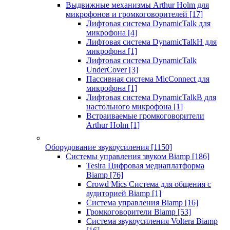
Выдвижные механизмы Arthur Holm для
микрофонов и громкоговорителей
[17]
Лифтовая система DynamicTalk для
микрофона
[4]
Лифтовая система DynamicTalkH для
микрофона
[1]
Лифтовая система DynamicTalk
UnderCover
[3]
Пассивная система MicConnect для
микрофона
[1]
Лифтовая система DynamicTalkB для
настольного микрофона
[1]
Встраиваемые громкоговорители
Arthur Holm
[1]
Оборудование звукоусиления
[1150]
Системы управления звуком Biamp
[186]
Tesira Цифровая медиаплатформа
Biamp
[76]
Crowd Mics Система для общения с
аудиторией Biamp
[1]
Система управления Biamp
[16]
Громкоговорители Biamp
[53]
Система звукоусиления Voltera Biamp