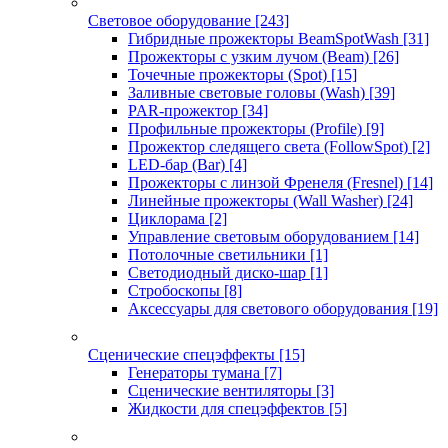
Световое оборудование
[243]
Гибридные прожекторы BeamSpotWash
[31]
Прожекторы с узким лучом (Beam)
[26]
Точечные прожекторы (Spot)
[15]
Заливные световые головы (Wash)
[39]
PAR-прожектор
[34]
Профильные прожекторы (Profile)
[9]
Прожектор следящего света (FollowSpot)
[2]
LED-бар (Bar)
[4]
Прожекторы с линзой Френеля (Fresnel)
[14]
Линейные прожекторы (Wall Washer)
[24]
Циклорама
[2]
Управление световым оборудованием
[14]
Потолочные светильники
[1]
Светодиодный диско-шар
[1]
Стробоскопы
[8]
Аксессуары для светового оборудования
[19]
Сценические спецэффекты
[15]
Генераторы тумана
[7]
Сценические вентиляторы
[3]
Жидкости для спецэффектов
[5]