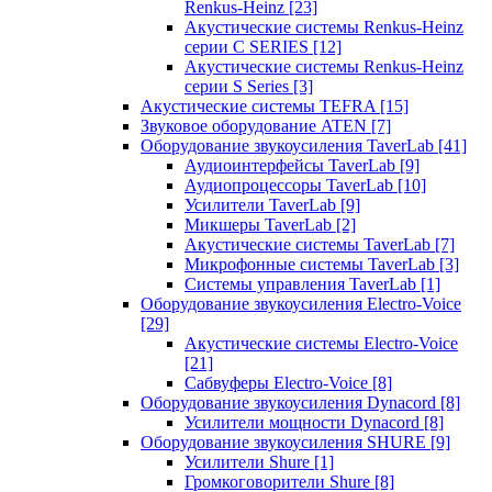
Renkus-Heinz
[23]
Акустические системы Renkus-Heinz
серии C SERIES
[12]
Акустические системы Renkus-Heinz
серии S Series
[3]
Акустические системы TEFRA
[15]
Звуковое оборудование ATEN
[7]
Оборудование звукоусиления TaverLab
[41]
Аудиоинтерфейсы TaverLab
[9]
Аудиопроцессоры TaverLab
[10]
Усилители TaverLab
[9]
Микшеры TaverLab
[2]
Акустические системы TaverLab
[7]
Микрофонные системы TaverLab
[3]
Системы управления TaverLab
[1]
Оборудование звукоусиления Electro-Voice
[29]
Акустические системы Electro-Voice
[21]
Сабвуферы Electro-Voice
[8]
Оборудование звукоусиления Dynacord
[8]
Усилители мощности Dynacord
[8]
Оборудование звукоусиления SHURE
[9]
Усилители Shure
[1]
Громкоговорители Shure
[8]