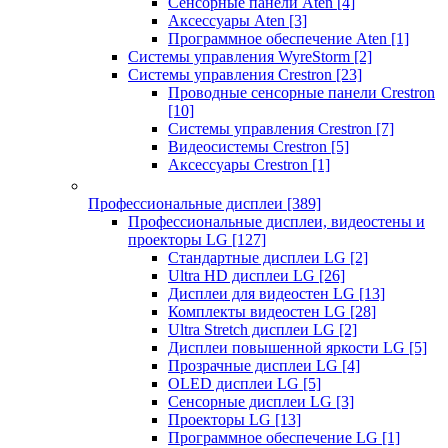
Сенсорные панели Aten
[4]
Аксессуары Aten
[3]
Программное обеспечение Aten
[1]
Системы управления WyreStorm
[2]
Системы управления Crestron
[23]
Проводные сенсорные панели Crestron
[10]
Системы управления Crestron
[7]
Видеосистемы Crestron
[5]
Аксессуары Crestron
[1]
Профессиональные дисплеи
[389]
Профессиональные дисплеи, видеостены и
проекторы LG
[127]
Стандартные дисплеи LG
[2]
Ultra HD дисплеи LG
[26]
Дисплеи для видеостен LG
[13]
Комплекты видеостен LG
[28]
Ultra Stretch дисплеи LG
[2]
Дисплеи повышенной яркости LG
[5]
Прозрачные дисплеи LG
[4]
OLED дисплеи LG
[5]
Сенсорные дисплеи LG
[3]
Проекторы LG
[13]
Программное обеспечение LG
[1]