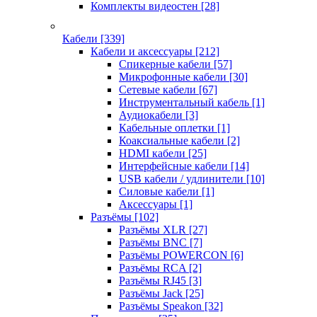
Комплекты видеостен
[28]
Кабели
[339]
Кабели и аксессуары
[212]
Спикерные кабели
[57]
Микрофонные кабели
[30]
Сетевые кабели
[67]
Инструментальный кабель
[1]
Аудиокабели
[3]
Кабельные оплетки
[1]
Коаксиальные кабели
[2]
HDMI кабели
[25]
Интерфейсные кабели
[14]
USB кабели / удлинители
[10]
Силовые кабели
[1]
Аксессуары
[1]
Разъёмы
[102]
Разъёмы XLR
[27]
Разъёмы BNC
[7]
Разъёмы POWERCON
[6]
Разъёмы RCA
[2]
Разъёмы RJ45
[3]
Разъёмы Jack
[25]
Разъёмы Speakon
[32]