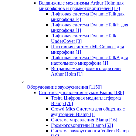
Выдвижные механизмы Arthur Holm для
микрофонов и громкоговорителей
[17]
Лифтовая система DynamicTalk для
микрофона
[4]
Лифтовая система DynamicTalkH для
микрофона
[1]
Лифтовая система DynamicTalk
UnderCover
[3]
Пассивная система MicConnect для
микрофона
[1]
Лифтовая система DynamicTalkB для
настольного микрофона
[1]
Встраиваемые громкоговорители
Arthur Holm
[1]
Оборудование звукоусиления
[1150]
Системы управления звуком Biamp
[186]
Tesira Цифровая медиаплатформа
Biamp
[76]
Crowd Mics Система для общения с
аудиторией Biamp
[1]
Система управления Biamp
[16]
Громкоговорители Biamp
[53]
Система звукоусиления Voltera Biamp