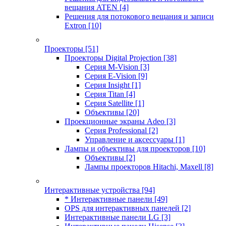
вещания ATEN
[4]
Решения для потокового вещания и записи
Extron
[10]
Проекторы
[51]
Проекторы Digital Projection
[38]
Серия M-Vision
[3]
Серия E-Vision
[9]
Серия Insight
[1]
Серия Titan
[4]
Серия Satellite
[1]
Объективы
[20]
Проекционные экраны Adeo
[3]
Серия Professional
[2]
Управление и аксессуары
[1]
Лампы и объективы для проекторов
[10]
Объективы
[2]
Лампы проекторов Hitachi, Maxell
[8]
Интерактивные устройства
[94]
* Интерактивные панели
[49]
OPS для интерактивных панелей
[2]
Интерактивные панели LG
[3]