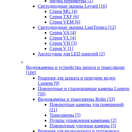
Медиа периметры
[2]
Светодиодные экраны Leyard
[16]
Серия MG
[4]
Серия TXF
[6]
Серия VEM
[6]
Светодиодные экраны LianTronics
[12]
Серия VA
[4]
Серия VL
[4]
Серия VH
[3]
Серия V
[1]
Аксессуары для LED панелей
[2]
Видеокамеры и устройства записи и трансляции
[106]
Решения для захвата и передачи видео
Lumens
[9]
Поворотные и стационарные камеры Lumens
[50]
Видеокамеры и трансиверы Bolin
[33]
Поворотные камеры для помещений
[21]
Трансиверы
[5]
Пульты управления камерами
[2]
Поворотные уличные камеры
[5]
Решения для видеозахвата и потокового