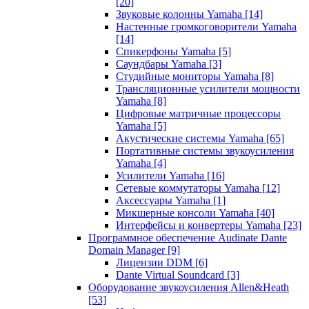
[20]
Звуковые колонны Yamaha
[14]
Настенные громкоговорители Yamaha
[14]
Спикерфоны Yamaha
[5]
Саундбары Yamaha
[3]
Студийные мониторы Yamaha
[8]
Трансляционные усилители мощности
Yamaha
[8]
Цифровые матричные процессоры
Yamaha
[5]
Акустические системы Yamaha
[65]
Портативные системы звукоусиления
Yamaha
[4]
Усилители Yamaha
[16]
Сетевые коммутаторы Yamaha
[12]
Аксессуары Yamaha
[1]
Микшерные консоли Yamaha
[40]
Интерфейсы и конвертеры Yamaha
[23]
Программное обеспечение Audinate Dante
Domain Manager
[9]
Лицензии DDM
[6]
Dante Virtual Soundcard
[3]
Оборудование звукоусиления Allen&Heath
[53]