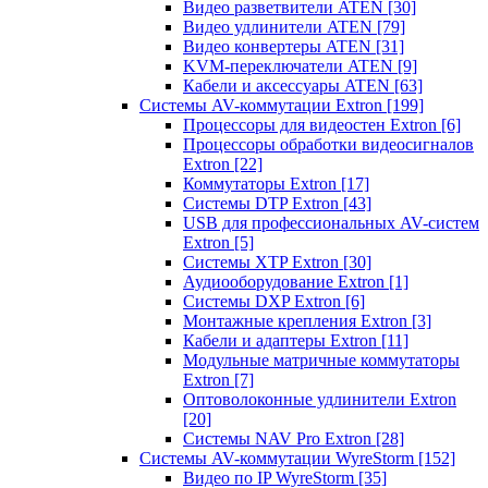
Видео разветвители ATEN
[30]
Видео удлинители ATEN
[79]
Видео конвертеры ATEN
[31]
KVM-переключатели ATEN
[9]
Кабели и аксессуары ATEN
[63]
Системы AV-коммутации Extron
[199]
Процессоры для видеостен Extron
[6]
Процессоры обработки видеосигналов
Extron
[22]
Коммутаторы Extron
[17]
Системы DTP Extron
[43]
USB для профессиональных AV-систем
Extron
[5]
Системы XTP Extron
[30]
Аудиооборудование Extron
[1]
Системы DXP Extron
[6]
Монтажные крепления Extron
[3]
Кабели и адаптеры Extron
[11]
Модульные матричные коммутаторы
Extron
[7]
Оптоволоконные удлинители Extron
[20]
Системы NAV Pro Extron
[28]
Системы AV-коммутации WyreStorm
[152]
Видео по IP WyreStorm
[35]