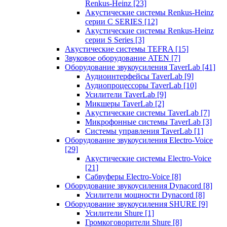
Renkus-Heinz
[23]
Акустические системы Renkus-Heinz
серии C SERIES
[12]
Акустические системы Renkus-Heinz
серии S Series
[3]
Акустические системы TEFRA
[15]
Звуковое оборудование ATEN
[7]
Оборудование звукоусиления TaverLab
[41]
Аудиоинтерфейсы TaverLab
[9]
Аудиопроцессоры TaverLab
[10]
Усилители TaverLab
[9]
Микшеры TaverLab
[2]
Акустические системы TaverLab
[7]
Микрофонные системы TaverLab
[3]
Системы управления TaverLab
[1]
Оборудование звукоусиления Electro-Voice
[29]
Акустические системы Electro-Voice
[21]
Сабвуферы Electro-Voice
[8]
Оборудование звукоусиления Dynacord
[8]
Усилители мощности Dynacord
[8]
Оборудование звукоусиления SHURE
[9]
Усилители Shure
[1]
Громкоговорители Shure
[8]