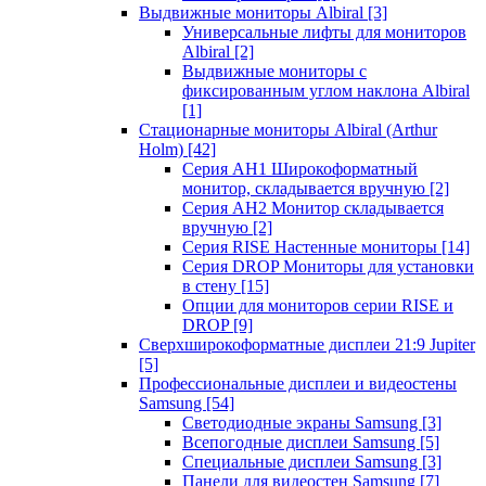
Выдвижные мониторы Albiral
[3]
Универсальные лифты для мониторов
Albiral
[2]
Выдвижные мониторы с
фиксированным углом наклона Albiral
[1]
Стационарные мониторы Albiral (Arthur
Holm)
[42]
Серия AH1 Широкоформатный
монитор, складывается вручную
[2]
Серия AH2 Монитор складывается
вручную
[2]
Серия RISE Настенные мониторы
[14]
Серия DROP Мониторы для установки
в стену
[15]
Опции для мониторов серии RISE и
DROP
[9]
Сверхширокоформатные дисплеи 21:9 Jupiter
[5]
Профессиональные дисплеи и видеостены
Samsung
[54]
Светодиодные экраны Samsung
[3]
Всепогодные дисплеи Samsung
[5]
Специальные дисплеи Samsung
[3]
Панели для видеостен Samsung
[7]