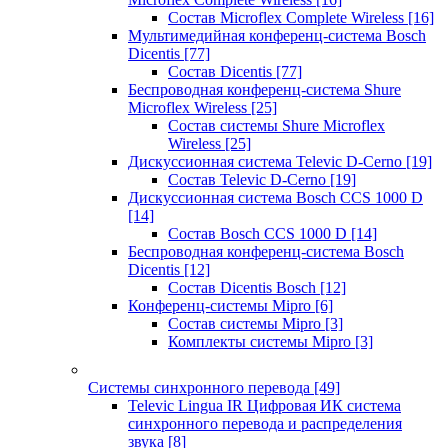
Состав Microflex Complete Wireless
[16]
Мультимедийная конференц-система Bosch
Dicentis
[77]
Состав Dicentis
[77]
Беспроводная конференц-система Shure
Microflex Wireless
[25]
Состав системы Shure Microflex
Wireless
[25]
Дискуссионная система Televic D-Cerno
[19]
Состав Televic D-Cerno
[19]
Дискуссионная система Bosch CCS 1000 D
[14]
Состав Bosch CCS 1000 D
[14]
Беспроводная конференц-система Bosch
Dicentis
[12]
Состав Dicentis Bosch
[12]
Конференц-системы Mipro
[6]
Состав системы Mipro
[3]
Комплекты системы Mipro
[3]
Системы синхронного перевода
[49]
Televic Lingua IR Цифровая ИК система
синхронного перевода и распределения
звука
[8]