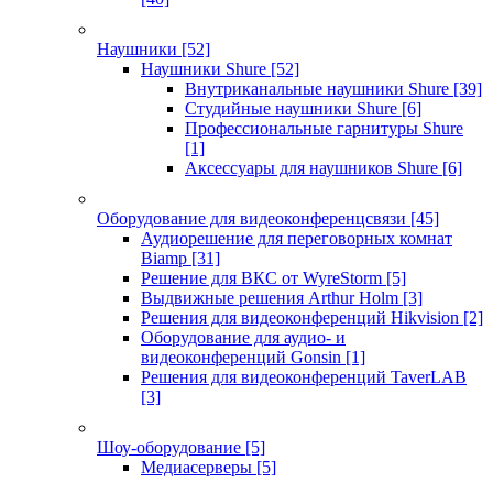
Наушники
[52]
Наушники Shure
[52]
Внутриканальные наушники Shure
[39]
Студийные наушники Shure
[6]
Профессиональные гарнитуры Shure
[1]
Аксессуары для наушников Shure
[6]
Оборудование для видеоконференцсвязи
[45]
Аудиорешение для переговорных комнат
Biamp
[31]
Решение для ВКС от WyreStorm
[5]
Выдвижные решения Arthur Holm
[3]
Решения для видеоконференций Hikvision
[2]
Оборудование для аудио- и
видеоконференций Gonsin
[1]
Решения для видеоконференций TaverLAB
[3]
Шоу-оборудование
[5]
Медиасерверы
[5]