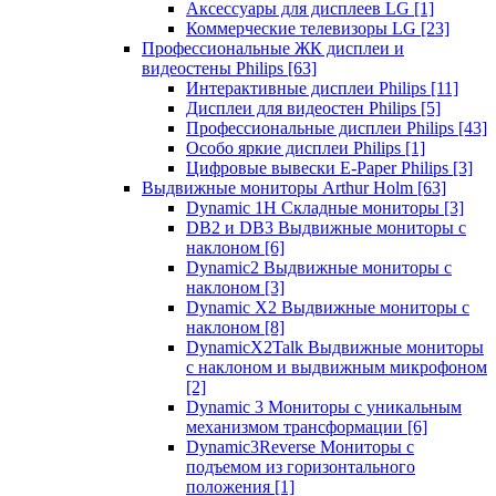
Аксессуары для дисплеев LG
[1]
Коммерческие телевизоры LG
[23]
Профессиональные ЖК дисплеи и
видеостены Philips
[63]
Интерактивные дисплеи Philips
[11]
Дисплеи для видеостен Philips
[5]
Профессиональные дисплеи Philips
[43]
Особо яркие дисплеи Philips
[1]
Цифровые вывески E-Paper Philips
[3]
Выдвижные мониторы Arthur Holm
[63]
Dynamic 1Н Складные мониторы
[3]
DB2 и DB3 Выдвижные мониторы с
наклоном
[6]
Dynamic2 Выдвижные мониторы с
наклоном
[3]
Dynamic X2 Выдвижные мониторы с
наклоном
[8]
DynamicX2Talk Выдвижные мониторы
с наклоном и выдвижным микрофоном
[2]
Dynamic 3 Мониторы с уникальным
механизмом трансформации
[6]
Dynamic3Reverse Мониторы с
подъемом из горизонтального
положения
[1]