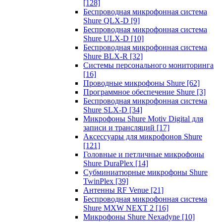
[128]
Беспроводная микрофонная система
Shure QLX-D
[9]
Беспроводная микрофонная система
Shure ULX-D
[10]
Беспроводная микрофонная система
Shure BLX-R
[32]
Системы персонального мониторинга
[16]
Проводные микрофоны Shure
[62]
Программное обеспечение Shure
[3]
Беспроводная микрофонная система
Shure SLX-D
[34]
Микрофоны Shure Motiv Digital для
записи и трансляций
[17]
Аксессуары для микрофонов Shure
[121]
Головные и петличные микрофоны
Shure DuraPlex
[14]
Субминиатюрные микрофоны Shure
TwinPlex
[39]
Антенны RF Venue
[21]
Беспроводная микрофонная система
Shure MXW NEXT 2
[16]
Микрофоны Shure Nexadyne
[10]