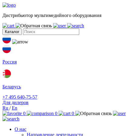
Дистрибьютор мультимедийного оборудования
Каталог
Россия
Беларусь
+7 495 640-75-57
Для дилеров
Ru
/
En
0
0
0
О нас
Направление деятельности