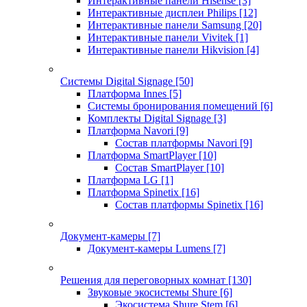
Интерактивные панели Hisense
[3]
Интерактивные дисплеи Philips
[12]
Интерактивные панели Samsung
[20]
Интерактивные панели Vivitek
[1]
Интерактивные панели Hikvision
[4]
Системы Digital Signage
[50]
Платформа Innes
[5]
Системы бронирования помещений
[6]
Комплекты Digital Signage
[3]
Платформа Navori
[9]
Состав платформы Navori
[9]
Платформа SmartPlayer
[10]
Состав SmartPlayer
[10]
Платформа LG
[1]
Платформа Spinetix
[16]
Состав платформы Spinetix
[16]
Документ-камеры
[7]
Документ-камеры Lumens
[7]
Решения для переговорных комнат
[130]
Звуковые экосистемы Shure
[6]
Экосистема Shure Stem
[6]