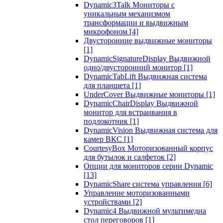
Dynamic3Talk Мониторы с
уникальным механизмом
трансформации и выдвижным
микрофоном
[4]
Двусторонние выдвижные мониторы
[1]
DynamicSignatureDisplay Выдвижной
одно/двусторонний монитор
[1]
DynamicTabLift Выдвижная система
для планшета
[1]
UnderCover Выдвижные мониторы
[1]
DynamicChairDisplay Выдвижной
монитор для встраивания в
подлокотник
[1]
DynamicVision Выдвижная система для
камер ВКС
[1]
CourtesyBox Моторизованный корпус
для бутылок и салфеток
[2]
Опции для мониторов серии Dynamic
[13]
DynamicShare система управления
[6]
Управление моторизованными
устройствами
[2]
Dynamic4 Выдвижной мультимедиа
стол переговоров
[1]