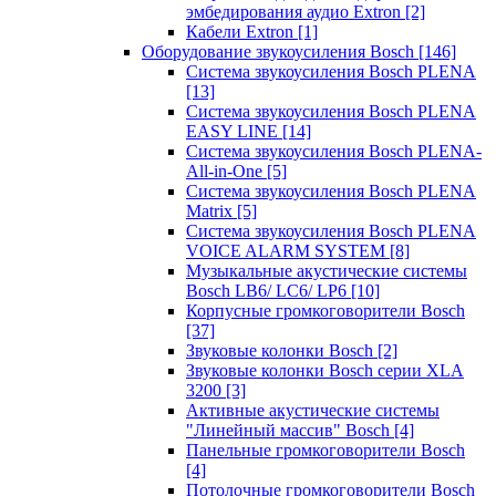
эмбедирования аудио Extron
[2]
Кабели Extron
[1]
Оборудование звукоусиления Bosch
[146]
Система звукоусиления Bosch PLENA
[13]
Система звукоусиления Bosch PLENA
EASY LINE
[14]
Система звукоусиления Bosch PLENA-
All-in-One
[5]
Система звукоусиления Bosch PLENA
Matrix
[5]
Система звукоусиления Bosch PLENA
VOICE ALARM SYSTEM
[8]
Музыкальные акустические системы
Bosch LB6/ LC6/ LP6
[10]
Корпусные громкоговорители Bosch
[37]
Звуковые колонки Bosch
[2]
Звуковые колонки Bosch серии XLA
3200
[3]
Активные акустические системы
"Линейный массив" Bosch
[4]
Панельные громкоговорители Bosch
[4]
Потолочные громкоговорители Bosch