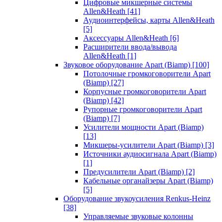
Цифровые микшерные системы
Allen&Heath
[41]
Аудиоинтерфейсы, карты Allen&Heath
[5]
Аксессуары Allen&Heath
[6]
Расширители ввода/вывода
Allen&Heath
[1]
Звуковое оборудование Apart (Biamp)
[100]
Потолочные громкоговорители Apart
(Biamp)
[27]
Корпусные громкоговорители Apart
(Biamp)
[42]
Рупорные громкоговорители Apart
(Biamp)
[7]
Усилители мощности Apart (Biamp)
[13]
Микшеры-усилители Apart (Biamp)
[3]
Источники аудиосигнала Apart (Biamp)
[1]
Предусилители Apart (Biamp)
[2]
Кабельные органайзеры Apart (Biamp)
[5]
Оборудование звукоусиления Renkus-Heinz
[38]
Управляемые звуковые колонны