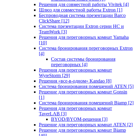
Решения для совместной работы Vivitek
[4]
Шлюз для совместной работы Extron
[1]
Беспроводная система презентации Barco
ClickShare
[12]
Система презентации Extron серии HC и
TeamWork
[3]
Решения для переговорных комнат Yamaha
[10]
Система бронирования переговорных Extron
[4]
Состав системы бронирования
переговорных
[4]
Решения для переговорных комнат
WyreStorm
[29]
Решения «все-в-одном» Kandao
[8]
Система бронирования помещений ATEN
[5]
Решение для переговорных комнат Gonsin
[1]
Система бронирования помещений Biamp
[2]
Решения для переговорных комнат
TaverLAB
[3]
BYOD/BYOM-решения
[3]
Решение для переговорных комнат ATEN
[2]
Решение для переговорных комнат Biamp
[40]