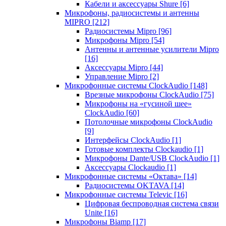
Кабели и аксессуары Shure
[6]
Микрофоны, радиосистемы и антенны
MIPRO
[212]
Радиосистемы Mipro
[96]
Микрофоны Mipro
[54]
Антенны и антенные усилители Mipro
[16]
Аксессуары Mipro
[44]
Управление Mipro
[2]
Микрофонные системы ClockAudio
[148]
Врезные микрофоны ClockAudio
[75]
Микрофоны на «гусиной шее»
ClockAudio
[60]
Потолочные микрофоны ClockAudio
[9]
Интерфейсы ClockAudio
[1]
Готовые комплекты Clockaudio
[1]
Микрофоны Dante/USB ClockAudio
[1]
Аксессуары Clockaudio
[1]
Микрофонные системы «Октава»
[14]
Радиосистемы OKTAVA
[14]
Микрофонные системы Televic
[16]
Цифровая беспроводная система связи
Unite
[16]
Микрофоны Biamp
[17]