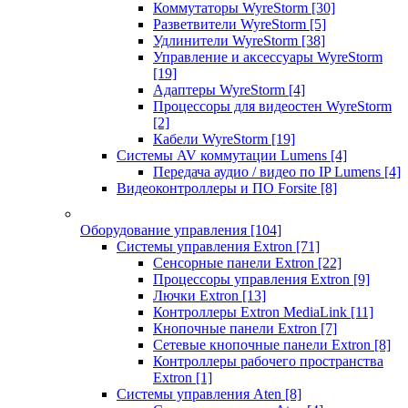
Коммутаторы WyreStorm
[30]
Разветвители WyreStorm
[5]
Удлинители WyreStorm
[38]
Управление и аксессуары WyreStorm
[19]
Адаптеры WyreStorm
[4]
Процессоры для видеостен WyreStorm
[2]
Кабели WyreStorm
[19]
Системы AV коммутации Lumens
[4]
Передача аудио / видео по IP Lumens
[4]
Видеоконтроллеры и ПО Forsite
[8]
Оборудование управления
[104]
Системы управления Extron
[71]
Сенсорные панели Extron
[22]
Процессоры управления Extron
[9]
Лючки Extron
[13]
Контроллеры Extron MediaLink
[11]
Кнопочные панели Extron
[7]
Сетевые кнопочные панели Extron
[8]
Контроллеры рабочего пространства
Extron
[1]
Системы управления Aten
[8]