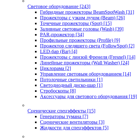
Световое оборудование
[243]
Гибридные прожекторы BeamSpotWash
[31]
Прожекторы с узким лучом (Beam)
[26]
Точечные прожекторы (Spot)
[15]
Заливные световые головы (Wash)
[39]
PAR-прожектор
[34]
Профильные прожекторы (Profile)
[9]
Прожектор следящего света (FollowSpot)
[2]
LED-бар (Bar)
[4]
Прожекторы с линзой Френеля (Fresnel)
[14]
Линейные прожекторы (Wall Washer)
[24]
Циклорама
[2]
Управление световым оборудованием
[14]
Потолочные светильники
[1]
Светодиодный диско-шар
[1]
Стробоскопы
[8]
Аксессуары для светового оборудования
[19]
Сценические спецэффекты
[15]
Генераторы тумана
[7]
Сценические вентиляторы
[3]
Жидкости для спецэффектов
[5]