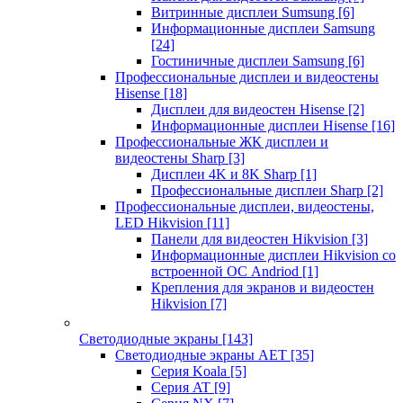
Витринные дисплеи Sumsung
[6]
Информационные дисплеи Samsung
[24]
Гостиничные дисплеи Samsung
[6]
Профессиональные дисплеи и видеостены
Hisense
[18]
Дисплеи для видеостен Hisense
[2]
Информационные дисплеи Hisense
[16]
Профессиональные ЖК дисплеи и
видеостены Sharp
[3]
Дисплеи 4K и 8K Sharp
[1]
Профессиональные дисплеи Sharp
[2]
Профессиональные дисплеи, видеостены,
LED Hikvision
[11]
Панели для видеостен Hikvision
[3]
Информационные дисплеи Hikvision со
встроенной ОС Andriod
[1]
Крепления для экранов и видеостен
Hikvision
[7]
Светодиодные экраны
[143]
Светодиодные экраны AET
[35]
Cерия Koala
[5]
Серия AT
[9]