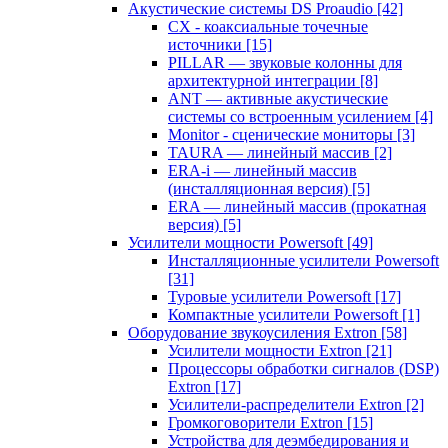
Акустические системы DS Proaudio
[42]
CX - коаксиальные точечные
источники
[15]
PILLAR — звуковые колонны для
архитектурной интеграции
[8]
ANT — активные акустические
системы со встроенным усилением
[4]
Monitor - сценические мониторы
[3]
TAURA — линейный массив
[2]
ERA-i — линейный массив
(инсталляционная версия)
[5]
ERA — линейный массив (прокатная
версия)
[5]
Усилители мощности Powersoft
[49]
Инсталляционные усилители Powersoft
[31]
Туровые усилители Powersoft
[17]
Компактные усилители Powersoft
[1]
Оборудование звукоусиления Extron
[58]
Усилители мощности Extron
[21]
Процессоры обработки сигналов (DSP)
Extron
[17]
Усилители-распределители Extron
[2]
Громкоговорители Extron
[15]
Устройства для деэмбедирования и