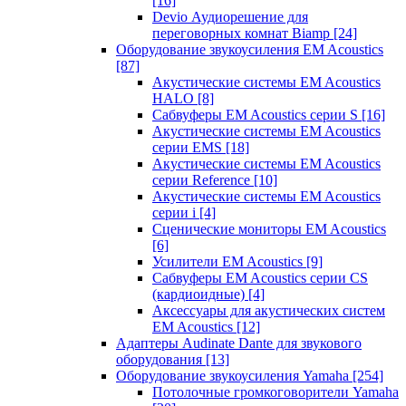
[16]
Devio Аудиорешение для
переговорных комнат Biamp
[24]
Оборудование звукоусиления EM Acoustics
[87]
Акустические системы EM Acoustics
HALO
[8]
Сабвуферы EM Acoustics серии S
[16]
Акустические системы EM Acoustics
серии EMS
[18]
Акустические системы EM Acoustics
серии Reference
[10]
Акустические системы EM Acoustics
серии i
[4]
Сценические мониторы EM Acoustics
[6]
Усилители EM Acoustics
[9]
Сабвуферы EM Acoustics серии CS
(кардиоидные)
[4]
Аксессуары для акустических систем
EM Acoustics
[12]
Адаптеры Audinate Dante для звукового
оборудования
[13]
Оборудование звукоусиления Yamaha
[254]
Потолочные громкоговорители Yamaha