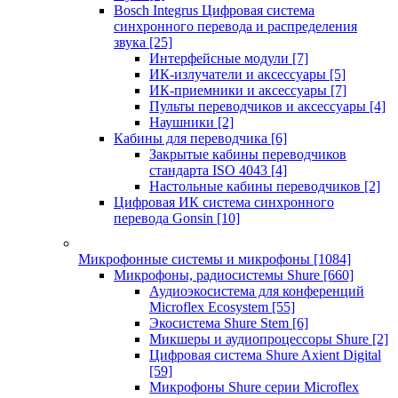
Bosch Integrus Цифровая система
синхронного перевода и распределения
звука
[25]
Интерфейсные модули
[7]
ИК-излучатели и аксессуары
[5]
ИК-приемники и аксессуары
[7]
Пульты переводчиков и аксессуары
[4]
Наушники
[2]
Кабины для переводчика
[6]
Закрытые кабины переводчиков
стандарта ISO 4043
[4]
Настольные кабины переводчиков
[2]
Цифровая ИК система синхронного
перевода Gonsin
[10]
Микрофонные системы и микрофоны
[1084]
Микрофоны, радиосистемы Shure
[660]
Аудиоэкосистема для конференций
Microflex Ecosystem
[55]
Экосистема Shure Stem
[6]
Микшеры и аудиопроцессоры Shure
[2]
Цифровая система Shure Axient Digital
[59]
Микрофоны Shure серии Microflex