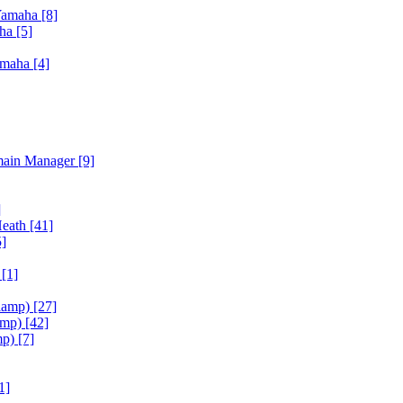
Yamaha
[8]
aha
[5]
amaha
[4]
main Manager
[9]
]
Heath
[41]
5]
h
[1]
iamp)
[27]
amp)
[42]
mp)
[7]
1]