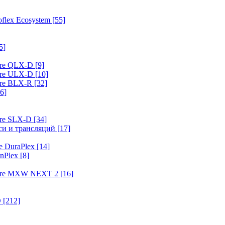
flex Ecosystem
[55]
5]
ure QLX-D
[9]
ure ULX-D
[10]
ure BLX-R
[32]
6]
ure SLX-D
[34]
иси и трансляций
[17]
e DuraPlex
[14]
nPlex
[8]
hure MXW NEXT 2
[16]
O
[212]