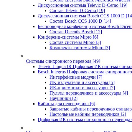
Дискуссионная система Televic D-Cerno
[19]
Состав Televic D-Cerno
[19]
Дискуссионная система Bosch CCS 1000 D
[14
Состав Bosch CCS 1000 D
[14]
Беспроводная конференц-система Bosch Dicen
Состав Dicentis Bosch
[12]
Конференц-системы Mipro
[6]
Состав системы Mipro
[3]
Комплекты системы Mipro
[3]
Системы синхронного перевода
[49]
Televic Lingua IR Цифровая ИК система синхр
Bosch Integrus Цифровая система синхронного
Интерфейсные модули
[7]
ИК-излучатели и аксессуары
[5]
ИК-приемники и аксессуары
[7]
Пульты переводчиков и аксессуары
[4]
Наушники
[2]
Кабины для переводчика
[6]
Закрытые кабины переводчиков стандар
Настольные кабины переводчиков
[2]
Цифровая ИК система синхронного перевода