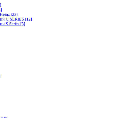
]
8]
-Heinz
[23]
ерии C SERIES
[12]
ии S Series
[3]
]