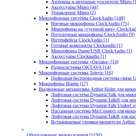
Антенны и антенные усилители Mipro
[
Аксессуары Mipro
[44]
Управление Mipro
[2]
Микрофонные системы ClockAudio
[148]
Врезные микрофоны ClockAudio
[75]
Микрофоны на «гусиной шее» ClockAu
Потолочные микрофоны ClockAudio
[9]
Интерфейсы ClockAudio
[1]
Готовые комплекты Clockaudio
[1]
Микрофоны Dante/USB ClockAudio
[1]
Аксессуары Clockaudio
[1]
Микрофонные системы «Октава»
[14]
Радиосистемы OKTAVA
[14]
Микрофонные системы Televic
[16]
Цифровая беспроводная система связи U
Микрофоны Biamp
[17]
Выдвижные механизмы Arthur Holm для микр
Лифтовая система DynamicTalk для ми
Лифтовая система DynamicTalkH для м
Лифтовая система DynamicTalk UnderCo
Пассивная система MicConnect для мик
Лифтовая система DynamicTalkB для на
Встраиваемые громкоговорители Arthu
Оборудование звукоусиления
[1150]