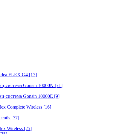
fidea FLEX G4
[17]
нц-система Gonsin 10000N
[71]
нц-система Gonsin 10000E
[9]
ex Complete Wireless
[16]
entis
[77]
ex Wireless
[25]
[25]