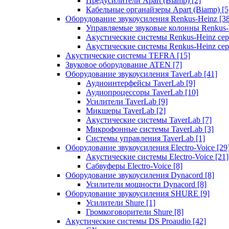
Предусилители Apart (Biamp)
[2]
Кабельные органайзеры Apart (Biamp)
[5
Оборудование звукоусиления Renkus-Heinz
[3
Управляемые звуковые колонны Renkus
Акустические системы Renkus-Heinz с
Акустические системы Renkus-Heinz сер
Акустические системы TEFRA
[15]
Звуковое оборудование ATEN
[7]
Оборудование звукоусиления TaverLab
[41]
Аудиоинтерфейсы TaverLab
[9]
Аудиопроцессоры TaverLab
[10]
Усилители TaverLab
[9]
Микшеры TaverLab
[2]
Акустические системы TaverLab
[7]
Микрофонные системы TaverLab
[3]
Системы управления TaverLab
[1]
Оборудование звукоусиления Electro-Voice
[29
Акустические системы Electro-Voice
[21]
Сабвуферы Electro-Voice
[8]
Оборудование звукоусиления Dynacord
[8]
Усилители мощности Dynacord
[8]
Оборудование звукоусиления SHURE
[9]
Усилители Shure
[1]
Громкоговорители Shure
[8]
Акустические системы DS Proaudio
[42]