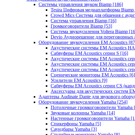
Системы управления звуком Biamp
[186]
Tesira Цифровая медиаплатформа Biamp
Crowd Mics Система для общения с ауд
Система управления Biamp
[16]
Громкоговорители Biamp
[53]
Система звукоусиления Voltera Biamp
[16
Devio Аудиорешение для переговорных
Оборудование звукоусиления EM Acoustics
[87
Акустические системы EM Acoustics 
Сабвуферы EM Acoustics серии S
[16]
Акустические системы EM Acoustics с
Акустические системы EM Acoustics сер
Акустические системы EM Acoustics сер
Сценические мониторы EM Acoustics
[6]
Усилители EM Acoustics
[9]
Сабвуферы EM Acoustics серии CS (кар
Аксессуары для акустических систем EM
Адаптеры Audinate Dante для звукового обор
Оборудование звукоусиления Yamaha
[254]
Потолочные громкоговорители Yamaha
Звуковые колонны Yamaha
[14]
Настенные громкоговорители Yamaha
[1
Спикерфоны Yamaha
[5]
Саундбары Yamaha
[3]
Студийные мониторы Yamaha
[8]