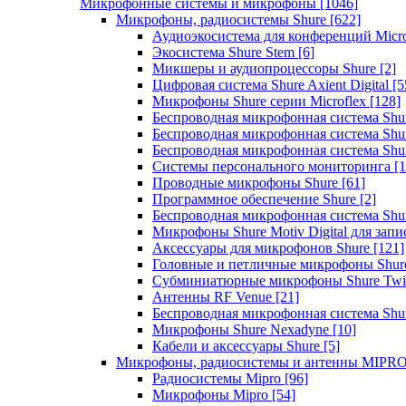
Микрофонные системы и микрофоны
[1046]
Микрофоны, радиосистемы Shure
[622]
Аудиоэкосистема для конференций Micro
Экосистема Shure Stem
[6]
Микшеры и аудиопроцессоры Shure
[2]
Цифровая система Shure Axient Digital
[5
Микрофоны Shure серии Microflex
[128]
Беспроводная микрофонная система Sh
Беспроводная микрофонная система Sh
Беспроводная микрофонная система Sh
Системы персонального мониторинга
[1
Проводные микрофоны Shure
[61]
Программное обеспечение Shure
[2]
Беспроводная микрофонная система Sh
Микрофоны Shure Motiv Digital для зап
Аксессуары для микрофонов Shure
[121]
Головные и петличные микрофоны Shur
Субминиатюрные микрофоны Shure Twi
Антенны RF Venue
[21]
Беспроводная микрофонная система S
Микрофоны Shure Nexadyne
[10]
Кабели и аксессуары Shure
[5]
Микрофоны, радиосистемы и антенны MIPR
Радиосистемы Mipro
[96]
Микрофоны Mipro
[54]