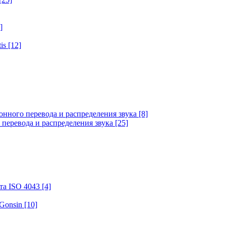
]
tis
[12]
онного перевода и распределения звука
[8]
 перевода и распределения звука
[25]
та ISO 4043
[4]
 Gonsin
[10]