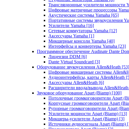
Трансляционные усилители мощности 
Цифровые матричные процессоры Yam
Акустические системы Yamaha
[65]
Портативные системы звукоусиления Y
Усилители Yamaha
[16]
Сетевые коммутаторы Yamaha
[12]
Аксессуары Yamaha
[1]
Микшерные консоли Yamaha
[40]
Интерфейсы и конвертеры Yamaha
[23]
Программное обеспечение Audinate Dante Do
Лицензии DDM
[6]
Dante Virtual Soundcard
[3]
Оборудование звукоусиления Allen&Heath
[53
Цифровые микшерные системы Allen&
Аудиоинтерфейсы, карты Allen&Heath
[
Аксессуары Allen&Heath
[6]
Расширители ввода/вывода Allen&Heat
Звуковое оборудование Apart (Biamp)
[100]
Потолочные громкоговорители Apart (B
Корпусные громкоговорители Apart (Bi
Рупорные громкоговорители Apart (Bia
Усилители мощности Apart (Biamp)
[13]
Микшеры-усилители Apart (Biamp)
[3]
Источники аудиосигнала Apart (Biamp)
[