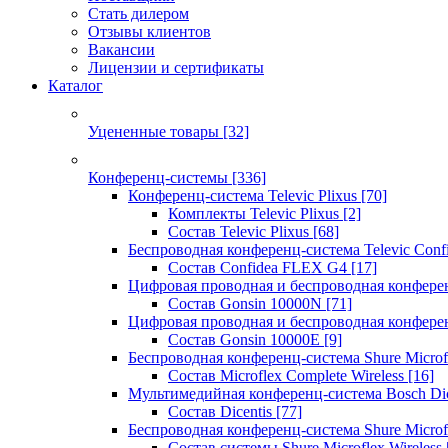
Стать дилером
Отзывы клиентов
Вакансии
Лицензии и сертификаты
Каталог
Уцененные товары
[32]
Конференц-системы
[336]
Конференц-система Televic Plixus
[70]
Комплекты Televic Plixus
[2]
Состав Televic Plixus
[68]
Беспроводная конференц-система Televic Con
Состав Confidea FLEX G4
[17]
Цифровая проводная и беспроводная конфере
Состав Gonsin 10000N
[71]
Цифровая проводная и беспроводная конфере
Состав Gonsin 10000E
[9]
Беспроводная конференц-система Shure Microfl
Состав Microflex Complete Wireless
[16]
Мультимедийная конференц-система Bosch Dic
Состав Dicentis
[77]
Беспроводная конференц-система Shure Microfl
Состав системы Shure Microflex Wireless