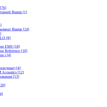
[76]
иторией Biamp
[1]
]
 комнат Biamp
[24]
]
HALO
[8]
ерии EMS
[18]
ии Reference
[10]
ии i
[4]
диоидные)
[4]
 Acoustics
[12]
удования
[13]
[20]
4]