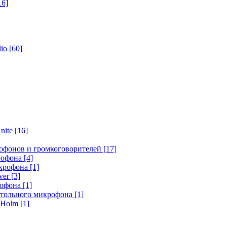
16]
dio
[60]
nite
[16]
офонов и громкоговорителей
[17]
крофона
[4]
икрофона
[1]
ver
[3]
рофона
[1]
стольного микрофона
[1]
r Holm
[1]