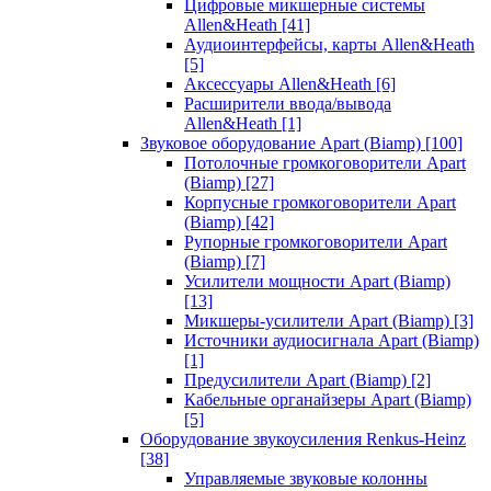
Цифровые микшерные системы
Allen&Heath
[41]
Аудиоинтерфейсы, карты Allen&Heath
[5]
Аксессуары Allen&Heath
[6]
Расширители ввода/вывода
Allen&Heath
[1]
Звуковое оборудование Apart (Biamp)
[100]
Потолочные громкоговорители Apart
(Biamp)
[27]
Корпусные громкоговорители Apart
(Biamp)
[42]
Рупорные громкоговорители Apart
(Biamp)
[7]
Усилители мощности Apart (Biamp)
[13]
Микшеры-усилители Apart (Biamp)
[3]
Источники аудиосигнала Apart (Biamp)
[1]
Предусилители Apart (Biamp)
[2]
Кабельные органайзеры Apart (Biamp)
[5]
Оборудование звукоусиления Renkus-Heinz
[38]
Управляемые звуковые колонны