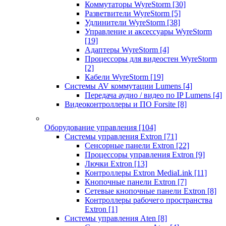
Коммутаторы WyreStorm
[30]
Разветвители WyreStorm
[5]
Удлинители WyreStorm
[38]
Управление и аксессуары WyreStorm
[19]
Адаптеры WyreStorm
[4]
Процессоры для видеостен WyreStorm
[2]
Кабели WyreStorm
[19]
Системы AV коммутации Lumens
[4]
Передача аудио / видео по IP Lumens
[4]
Видеоконтроллеры и ПО Forsite
[8]
Оборудование управления
[104]
Системы управления Extron
[71]
Сенсорные панели Extron
[22]
Процессоры управления Extron
[9]
Лючки Extron
[13]
Контроллеры Extron MediaLink
[11]
Кнопочные панели Extron
[7]
Сетевые кнопочные панели Extron
[8]
Контроллеры рабочего пространства
Extron
[1]
Системы управления Aten
[8]