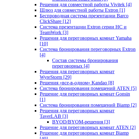
Решения для совместной работы Vivitek
[4]
Шлюз для совместной работы Extron
[1]
Беспроводная система презентации Barco
ClickShare
[12]
Система презентации Extron серии HC и
TeamWork
[3]
Решения для переговорных комнат Yamaha
[10]
Система бронирования переговорных Extron
[4]
Состав системы бронирования
переговорных
[4]
Решения для переговорных комнат
WyreStorm
[29]
Решения «все-в-одном» Kandao
[8]
Система бронирования помещений ATEN
[5]
Решение для переговорных комнат Gonsin
[1]
Система бронирования помещений Biamp
[2]
Решения для переговорных комнат
TaverLAB
[3]
BYOD/BYOM-решения
[3]
Решение для переговорных комнат ATEN
[2]
Решение для переговорных комнат Biamp
[40]