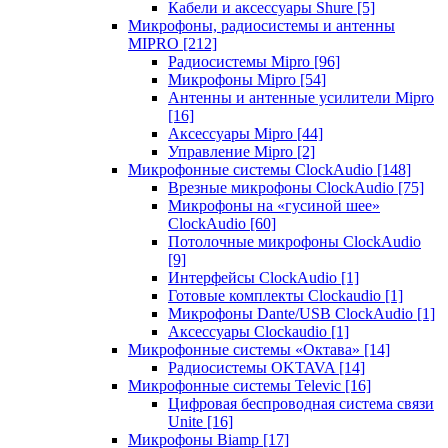
Кабели и аксессуары Shure
[5]
Микрофоны, радиосистемы и антенны
MIPRO
[212]
Радиосистемы Mipro
[96]
Микрофоны Mipro
[54]
Антенны и антенные усилители Mipro
[16]
Аксессуары Mipro
[44]
Управление Mipro
[2]
Микрофонные системы ClockAudio
[148]
Врезные микрофоны ClockAudio
[75]
Микрофоны на «гусиной шее»
ClockAudio
[60]
Потолочные микрофоны ClockAudio
[9]
Интерфейсы ClockAudio
[1]
Готовые комплекты Clockaudio
[1]
Микрофоны Dante/USB ClockAudio
[1]
Аксессуары Clockaudio
[1]
Микрофонные системы «Октава»
[14]
Радиосистемы OKTAVA
[14]
Микрофонные системы Televic
[16]
Цифровая беспроводная система связи
Unite
[16]
Микрофоны Biamp
[17]