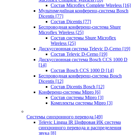
Состав Microflex Complete Wireless
[16]
Мультимедийная конференц-система Bosch
Dicentis
[77]
Состав Dicentis
[77]
Беспроводная конференц-система Shure
Microflex Wireless
[25]
Состав системы Shure Microflex
Wireless
[25]
Дискуссионная система Televic D-Cerno
[19]
Состав Televic D-Cerno
[19]
Дискуссионная система Bosch CCS 1000 D
[14]
Состав Bosch CCS 1000 D
[14]
Беспроводная конференц-система Bosch
Dicentis
[12]
Состав Dicentis Bosch
[12]
Конференц-системы Mipro
[6]
Состав системы Mipro
[3]
Комплекты системы Mipro
[3]
Системы синхронного перевода
[49]
Televic Lingua IR Цифровая ИК система
синхронного перевода и распределения
звука
[8]