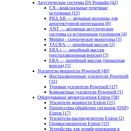
Акустические системы DS Proaudio
[42]
CX - коаксиальные точечные
источники
[15]
PILLAR — звуковые колонны для
архитектурной интеграции
[8]
ANT — активные акустические
системы со встроенным усилением
[4]
Monitor - сценические мониторы
[3]
TAURA — линейный массив
[2]
ERA-i — линейный массив
(инсталляционная версия)
[5]
ERA — линейный массив (прокатная
версия)
[5]
Усилители мощности Powersoft
[49]
Инсталляционные усилители Powersoft
[31]
Туровые усилители Powersoft
[17]
Компактные усилители Powersoft
[1]
Оборудование звукоусиления Extron
[58]
Усилители мощности Extron
[21]
Процессоры обработки сигналов (DSP)
Extron
[17]
Усилители-распределители Extron
[2]
Громкоговорители Extron
[15]
Устройства для деэмбедирования и