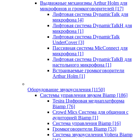
Выдвижные механизмы Arthur Holm для
микрофонов и громкоговорителей
[17]
Лифтовая система DynamicTalk для
микрофона
[4]
Лифтовая система DynamicTalkH для
микрофона
[1]
Лифтовая система DynamicTalk
UnderCover
[3]
Пассивная система MicConnect для
микрофона
[1]
Лифтовая система DynamicTalkB для
настольного микрофона
[1]
Встраиваемые громкоговорители
Arthur Holm
[1]
Оборудование звукоусиления
[1150]
Системы управления звуком Biamp
[186]
Tesira Цифровая медиаплатформа
Biamp
[76]
Crowd Mics Система для общения с
аудиторией Biamp
[1]
Система управления Biamp
[16]
Громкоговорители Biamp
[53]
Система звукоусиления Voltera Biamp