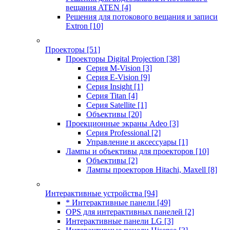
вещания ATEN
[4]
Решения для потокового вещания и записи
Extron
[10]
Проекторы
[51]
Проекторы Digital Projection
[38]
Серия M-Vision
[3]
Серия E-Vision
[9]
Серия Insight
[1]
Серия Titan
[4]
Серия Satellite
[1]
Объективы
[20]
Проекционные экраны Adeo
[3]
Серия Professional
[2]
Управление и аксессуары
[1]
Лампы и объективы для проекторов
[10]
Объективы
[2]
Лампы проекторов Hitachi, Maxell
[8]
Интерактивные устройства
[94]
* Интерактивные панели
[49]
OPS для интерактивных панелей
[2]
Интерактивные панели LG
[3]