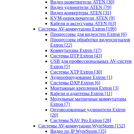
Видео разветвители ATEN
[30]
Видео удлинители ATEN
[79]
Видео конвертеры ATEN
[31]
KVM-переключатели ATEN
[9]
Кабели и аксессуары ATEN
[63]
Системы AV-коммутации Extron
[199]
Процессоры для видеостен Extron
[6]
Процессоры обработки видеосигналов
Extron
[22]
Коммутаторы Extron
[17]
Системы DTP Extron
[43]
USB для профессиональных AV-систем
Extron
[5]
Системы XTP Extron
[30]
Аудиооборудование Extron
[1]
Системы DXP Extron
[6]
Монтажные крепления Extron
[3]
Кабели и адаптеры Extron
[11]
Модульные матричные коммутаторы
Extron
[7]
Оптоволоконные удлинители Extron
[20]
Системы NAV Pro Extron
[28]
Системы AV-коммутации WyreStorm
[152]
Видео по IP WyreStorm
[35]