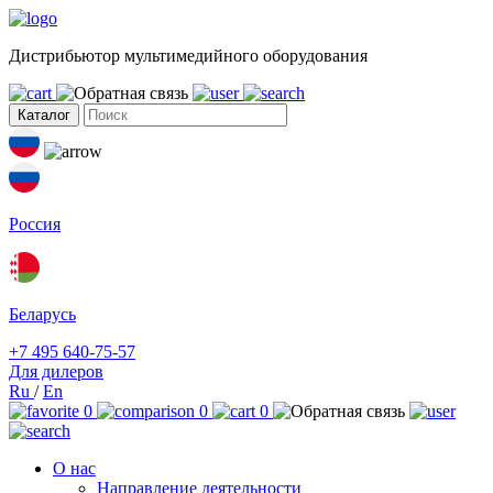
Дистрибьютор мультимедийного оборудования
Каталог
Россия
Беларусь
+7 495 640-75-57
Для дилеров
Ru
/
En
0
0
0
О нас
Направление деятельности