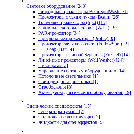
Световое оборудование
[243]
Гибридные прожекторы BeamSpotWash
[31]
Прожекторы с узким лучом (Beam)
[26]
Точечные прожекторы (Spot)
[15]
Заливные световые головы (Wash)
[39]
PAR-прожектор
[34]
Профильные прожекторы (Profile)
[9]
Прожектор следящего света (FollowSpot)
[2]
LED-бар (Bar)
[4]
Прожекторы с линзой Френеля (Fresnel)
[14]
Линейные прожекторы (Wall Washer)
[24]
Циклорама
[2]
Управление световым оборудованием
[14]
Потолочные светильники
[1]
Светодиодный диско-шар
[1]
Стробоскопы
[8]
Аксессуары для светового оборудования
[19]
Сценические спецэффекты
[15]
Генераторы тумана
[7]
Сценические вентиляторы
[3]
Жидкости для спецэффектов
[5]