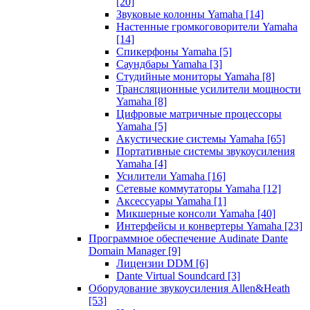
[20]
Звуковые колонны Yamaha
[14]
Настенные громкоговорители Yamaha
[14]
Спикерфоны Yamaha
[5]
Саундбары Yamaha
[3]
Студийные мониторы Yamaha
[8]
Трансляционные усилители мощности
Yamaha
[8]
Цифровые матричные процессоры
Yamaha
[5]
Акустические системы Yamaha
[65]
Портативные системы звукоусиления
Yamaha
[4]
Усилители Yamaha
[16]
Сетевые коммутаторы Yamaha
[12]
Аксессуары Yamaha
[1]
Микшерные консоли Yamaha
[40]
Интерфейсы и конвертеры Yamaha
[23]
Программное обеспечение Audinate Dante
Domain Manager
[9]
Лицензии DDM
[6]
Dante Virtual Soundcard
[3]
Оборудование звукоусиления Allen&Heath
[53]