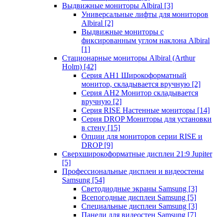
Выдвижные мониторы Albiral
[3]
Универсальные лифты для мониторов
Albiral
[2]
Выдвижные мониторы с
фиксированным углом наклона Albiral
[1]
Стационарные мониторы Albiral (Arthur
Holm)
[42]
Серия AH1 Широкоформатный
монитор, складывается вручную
[2]
Серия AH2 Монитор складывается
вручную
[2]
Серия RISE Настенные мониторы
[14]
Серия DROP Мониторы для установки
в стену
[15]
Опции для мониторов серии RISE и
DROP
[9]
Сверхширокоформатные дисплеи 21:9 Jupiter
[5]
Профессиональные дисплеи и видеостены
Samsung
[54]
Светодиодные экраны Samsung
[3]
Всепогодные дисплеи Samsung
[5]
Специальные дисплеи Samsung
[3]
Панели для видеостен Samsung
[7]