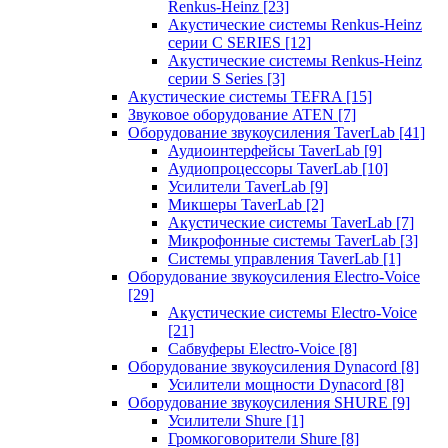
Renkus-Heinz
[23]
Акустические системы Renkus-Heinz
серии C SERIES
[12]
Акустические системы Renkus-Heinz
серии S Series
[3]
Акустические системы TEFRA
[15]
Звуковое оборудование ATEN
[7]
Оборудование звукоусиления TaverLab
[41]
Аудиоинтерфейсы TaverLab
[9]
Аудиопроцессоры TaverLab
[10]
Усилители TaverLab
[9]
Микшеры TaverLab
[2]
Акустические системы TaverLab
[7]
Микрофонные системы TaverLab
[3]
Системы управления TaverLab
[1]
Оборудование звукоусиления Electro-Voice
[29]
Акустические системы Electro-Voice
[21]
Сабвуферы Electro-Voice
[8]
Оборудование звукоусиления Dynacord
[8]
Усилители мощности Dynacord
[8]
Оборудование звукоусиления SHURE
[9]
Усилители Shure
[1]
Громкоговорители Shure
[8]