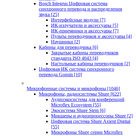
Bosch Integrus Цифровая система
синхронного перевода и распределения
звука
[25]
Интерфейсные модули
[7]
ИК-излучатели и аксессуары
[5]
ИК-приемники и аксессуары
[7]
Пульты переводчиков и аксессуары
[4]
Наушники
[2]
Кабины для переводчика
[6]
Закрытые кабины переводчиков
стандарта ISO 4043
[4]
Настольные кабины переводчиков
[2]
Цифровая ИК система синхронного
перевода Gonsin
[10]
Микрофонные системы и микрофоны
[1046]
Микрофоны, радиосистемы Shure
[622]
Аудиоэкосистема для конференций
Microflex Ecosystem
[55]
Экосистема Shure Stem
[6]
Микшеры и аудиопроцессоры Shure
[2]
Цифровая система Shure Axient Digital
[55]
Микрофоны Shure серии Microflex