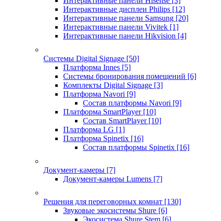
Интерактивные панели Hisense
[3]
Интерактивные дисплеи Philips
[12]
Интерактивные панели Samsung
[20]
Интерактивные панели Vivitek
[1]
Интерактивные панели Hikvision
[4]
Системы Digital Signage
[50]
Платформа Innes
[5]
Системы бронирования помещений
[6]
Комплекты Digital Signage
[3]
Платформа Navori
[9]
Состав платформы Navori
[9]
Платформа SmartPlayer
[10]
Состав SmartPlayer
[10]
Платформа LG
[1]
Платформа Spinetix
[16]
Состав платформы Spinetix
[16]
Документ-камеры
[7]
Документ-камеры Lumens
[7]
Решения для переговорных комнат
[130]
Звуковые экосистемы Shure
[6]
Экосистема Shure Stem
[6]