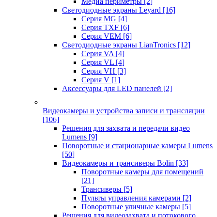
Медиа периметры
[2]
Светодиодные экраны Leyard
[16]
Серия MG
[4]
Серия TXF
[6]
Серия VEM
[6]
Светодиодные экраны LianTronics
[12]
Серия VA
[4]
Серия VL
[4]
Серия VH
[3]
Серия V
[1]
Аксессуары для LED панелей
[2]
Видеокамеры и устройства записи и трансляции
[106]
Решения для захвата и передачи видео
Lumens
[9]
Поворотные и стационарные камеры Lumens
[50]
Видеокамеры и трансиверы Bolin
[33]
Поворотные камеры для помещений
[21]
Трансиверы
[5]
Пульты управления камерами
[2]
Поворотные уличные камеры
[5]
Решения для видеозахвата и потокового