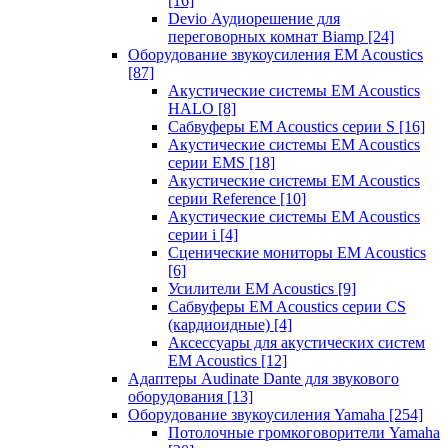
[16]
Devio Аудиорешение для
переговорных комнат Biamp
[24]
Оборудование звукоусиления EM Acoustics
[87]
Акустические системы EM Acoustics
HALO
[8]
Сабвуферы EM Acoustics серии S
[16]
Акустические системы EM Acoustics
серии EMS
[18]
Акустические системы EM Acoustics
серии Reference
[10]
Акустические системы EM Acoustics
серии i
[4]
Сценические мониторы EM Acoustics
[6]
Усилители EM Acoustics
[9]
Сабвуферы EM Acoustics серии CS
(кардиоидные)
[4]
Аксессуары для акустических систем
EM Acoustics
[12]
Адаптеры Audinate Dante для звукового
оборудования
[13]
Оборудование звукоусиления Yamaha
[254]
Потолочные громкоговорители Yamaha