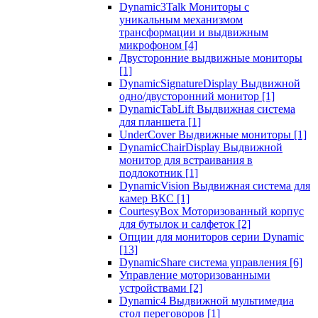
Dynamic3Talk Мониторы с
уникальным механизмом
трансформации и выдвижным
микрофоном
[4]
Двусторонние выдвижные мониторы
[1]
DynamicSignatureDisplay Выдвижной
одно/двусторонний монитор
[1]
DynamicTabLift Выдвижная система
для планшета
[1]
UnderCover Выдвижные мониторы
[1]
DynamicChairDisplay Выдвижной
монитор для встраивания в
подлокотник
[1]
DynamicVision Выдвижная система для
камер ВКС
[1]
CourtesyBox Моторизованный корпус
для бутылок и салфеток
[2]
Опции для мониторов серии Dynamic
[13]
DynamicShare система управления
[6]
Управление моторизованными
устройствами
[2]
Dynamic4 Выдвижной мультимедиа
стол переговоров
[1]