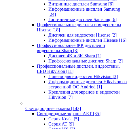
Витринные дисплеи Sumsung
[6]
Информационные дисплеи Samsung
[24]
Гостиничные дисплеи Samsung
[6]
Профессиональные дисплеи и видеостены
Hisense
[18]
Дисплеи для видеостен Hisense
[2]
Информационные дисплеи Hisense
[16]
Профессиональные ЖК дисплеи и
видеостены Sharp
[3]
Дисплеи 4K и 8K Sharp
[1]
Профессиональные дисплеи Sharp
[2]
Профессиональные дисплеи, видеостены,
LED Hikvision
[11]
Панели для видеостен Hikvision
[3]
Информационные дисплеи Hikvision со
встроенной ОС Andriod
[1]
Крепления для экранов и видеостен
Hikvision
[7]
Светодиодные экраны
[143]
Светодиодные экраны AET
[35]
Cерия Koala
[5]
Серия AT
[9]