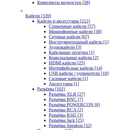
Комплекты видеостен
[28]
Кабели
[339]
Кабели и аксессуары
[212]
Спикерные кабели
[57]
Микрофонные кабели
[30]
Сетевые кабели
[67]
Инструментальный кабель
[1]
Аудиокабели
[3]
Кабельные оплетки
[1]
Коаксиальные кабели
[2]
HDMI кабели
[25]
Интерфейсные кабели
[14]
USB кабели / удлинители
[10]
Силовые кабели
[1]
Аксессуары
[1]
Разъёмы
[102]
Разъёмы XLR
[27]
Разъёмы BNC
[7]
Разъёмы POWERCON
[6]
Разъёмы RCA
[2]
Разъёмы RJ45
[3]
Разъёмы Jack
[25]
Разъёмы Speakon
[32]