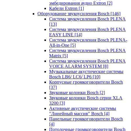
эмбедирования аудио Extron
[2]
Кабели Extron
[1]
Оборудование звукоусиления Bosch
[146]
Система звукоусиления Bosch PLENA
[13]
Система звукоусиления Bosch PLENA
EASY LINE
[14]
Система звукоусиления Bosch PLENA-
All-in-One
[5]
Система звукоусиления Bosch PLENA
Matrix
[5]
Система звукоусиления Bosch PLENA
VOICE ALARM SYSTEM
[8]
Музыкальные акустические системы
Bosch LB6/ LC6/ LP6
[10]
Корпусные громкоговорители Bosch
[37]
Звуковые колонки Bosch
[2]
Звуковые колонки Bosch серии XLA
3200
[3]
Активные акустические системы
"Линейный массив" Bosch
[4]
Панельные громкоговорители Bosch
[4]
Потолочные громкоговорители Bosch