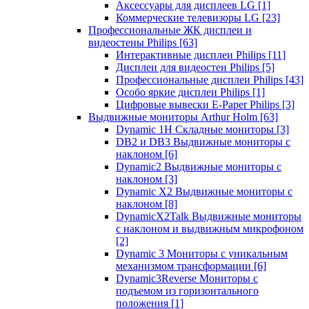
Аксессуары для дисплеев LG
[1]
Коммерческие телевизоры LG
[23]
Профессиональные ЖК дисплеи и
видеостены Philips
[63]
Интерактивные дисплеи Philips
[11]
Дисплеи для видеостен Philips
[5]
Профессиональные дисплеи Philips
[43]
Особо яркие дисплеи Philips
[1]
Цифровые вывески E-Paper Philips
[3]
Выдвижные мониторы Arthur Holm
[63]
Dynamic 1Н Складные мониторы
[3]
DB2 и DB3 Выдвижные мониторы с
наклоном
[6]
Dynamic2 Выдвижные мониторы с
наклоном
[3]
Dynamic X2 Выдвижные мониторы с
наклоном
[8]
DynamicX2Talk Выдвижные мониторы
с наклоном и выдвижным микрофоном
[2]
Dynamic 3 Мониторы с уникальным
механизмом трансформации
[6]
Dynamic3Reverse Мониторы с
подъемом из горизонтального
положения
[1]