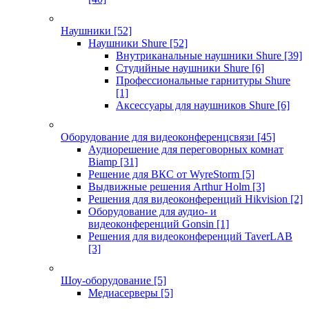
Наушники
[52]
Наушники Shure
[52]
Внутриканальные наушники Shure
[39]
Студийные наушники Shure
[6]
Профессиональные гарнитуры Shure
[1]
Аксессуары для наушников Shure
[6]
Оборудование для видеоконференцсвязи
[45]
Аудиорешение для переговорных комнат
Biamp
[31]
Решение для ВКС от WyreStorm
[5]
Выдвижные решения Arthur Holm
[3]
Решения для видеоконференций Hikvision
[2]
Оборудование для аудио- и
видеоконференций Gonsin
[1]
Решения для видеоконференций TaverLAB
[3]
Шоу-оборудование
[5]
Медиасерверы
[5]