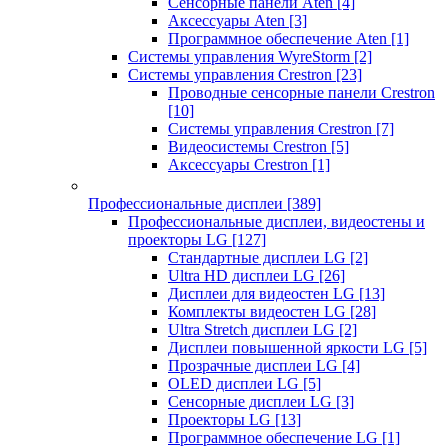
Сенсорные панели Aten
[4]
Аксессуары Aten
[3]
Программное обеспечение Aten
[1]
Системы управления WyreStorm
[2]
Системы управления Crestron
[23]
Проводные сенсорные панели Crestron
[10]
Системы управления Crestron
[7]
Видеосистемы Crestron
[5]
Аксессуары Crestron
[1]
Профессиональные дисплеи
[389]
Профессиональные дисплеи, видеостены и
проекторы LG
[127]
Стандартные дисплеи LG
[2]
Ultra HD дисплеи LG
[26]
Дисплеи для видеостен LG
[13]
Комплекты видеостен LG
[28]
Ultra Stretch дисплеи LG
[2]
Дисплеи повышенной яркости LG
[5]
Прозрачные дисплеи LG
[4]
OLED дисплеи LG
[5]
Сенсорные дисплеи LG
[3]
Проекторы LG
[13]
Программное обеспечение LG
[1]