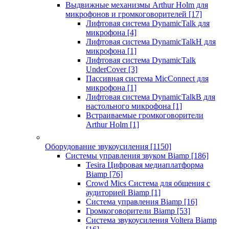
Выдвижные механизмы Arthur Holm для
микрофонов и громкоговорителей
[17]
Лифтовая система DynamicTalk для
микрофона
[4]
Лифтовая система DynamicTalkH для
микрофона
[1]
Лифтовая система DynamicTalk
UnderCover
[3]
Пассивная система MicConnect для
микрофона
[1]
Лифтовая система DynamicTalkB для
настольного микрофона
[1]
Встраиваемые громкоговорители
Arthur Holm
[1]
Оборудование звукоусиления
[1150]
Системы управления звуком Biamp
[186]
Tesira Цифровая медиаплатформа
Biamp
[76]
Crowd Mics Система для общения с
аудиторией Biamp
[1]
Система управления Biamp
[16]
Громкоговорители Biamp
[53]
Система звукоусиления Voltera Biamp