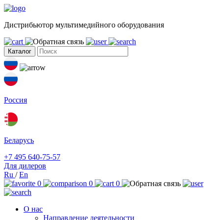
Дистрибьютор мультимедийного оборудования
Каталог
Россия
Беларусь
+7 495 640-75-57
Для дилеров
Ru
/
En
0
0
0
О нас
Направление деятельности