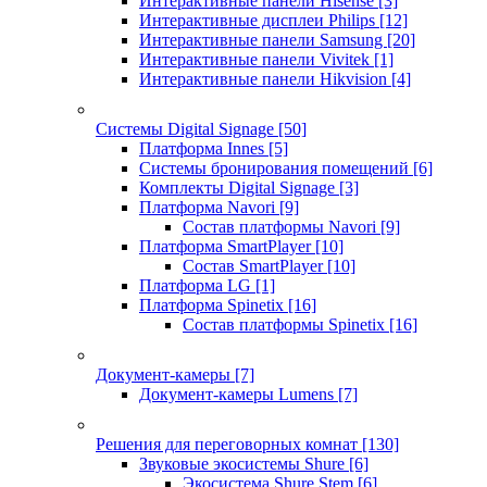
Интерактивные панели Hisense
[3]
Интерактивные дисплеи Philips
[12]
Интерактивные панели Samsung
[20]
Интерактивные панели Vivitek
[1]
Интерактивные панели Hikvision
[4]
Системы Digital Signage
[50]
Платформа Innes
[5]
Системы бронирования помещений
[6]
Комплекты Digital Signage
[3]
Платформа Navori
[9]
Состав платформы Navori
[9]
Платформа SmartPlayer
[10]
Состав SmartPlayer
[10]
Платформа LG
[1]
Платформа Spinetix
[16]
Состав платформы Spinetix
[16]
Документ-камеры
[7]
Документ-камеры Lumens
[7]
Решения для переговорных комнат
[130]
Звуковые экосистемы Shure
[6]
Экосистема Shure Stem
[6]