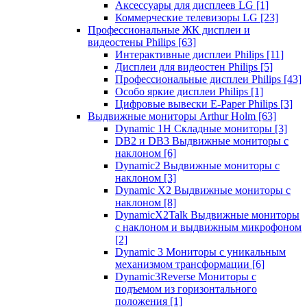
Аксессуары для дисплеев LG
[1]
Коммерческие телевизоры LG
[23]
Профессиональные ЖК дисплеи и
видеостены Philips
[63]
Интерактивные дисплеи Philips
[11]
Дисплеи для видеостен Philips
[5]
Профессиональные дисплеи Philips
[43]
Особо яркие дисплеи Philips
[1]
Цифровые вывески E-Paper Philips
[3]
Выдвижные мониторы Arthur Holm
[63]
Dynamic 1Н Складные мониторы
[3]
DB2 и DB3 Выдвижные мониторы с
наклоном
[6]
Dynamic2 Выдвижные мониторы с
наклоном
[3]
Dynamic X2 Выдвижные мониторы с
наклоном
[8]
DynamicX2Talk Выдвижные мониторы
с наклоном и выдвижным микрофоном
[2]
Dynamic 3 Мониторы с уникальным
механизмом трансформации
[6]
Dynamic3Reverse Мониторы с
подъемом из горизонтального
положения
[1]