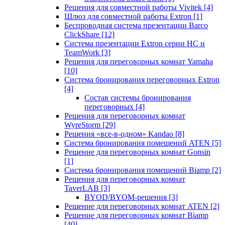
Решения для совместной работы Vivitek
[4]
Шлюз для совместной работы Extron
[1]
Беспроводная система презентации Barco
ClickShare
[12]
Система презентации Extron серии HC и
TeamWork
[3]
Решения для переговорных комнат Yamaha
[10]
Система бронирования переговорных Extron
[4]
Состав системы бронирования
переговорных
[4]
Решения для переговорных комнат
WyreStorm
[29]
Решения «все-в-одном» Kandao
[8]
Система бронирования помещений ATEN
[5]
Решение для переговорных комнат Gonsin
[1]
Система бронирования помещений Biamp
[2]
Решения для переговорных комнат
TaverLAB
[3]
BYOD/BYOM-решения
[3]
Решение для переговорных комнат ATEN
[2]
Решение для переговорных комнат Biamp
[40]