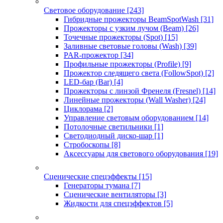
Световое оборудование
[243]
Гибридные прожекторы BeamSpotWash
[31]
Прожекторы с узким лучом (Beam)
[26]
Точечные прожекторы (Spot)
[15]
Заливные световые головы (Wash)
[39]
PAR-прожектор
[34]
Профильные прожекторы (Profile)
[9]
Прожектор следящего света (FollowSpot)
[2]
LED-бар (Bar)
[4]
Прожекторы с линзой Френеля (Fresnel)
[14]
Линейные прожекторы (Wall Washer)
[24]
Циклорама
[2]
Управление световым оборудованием
[14]
Потолочные светильники
[1]
Светодиодный диско-шар
[1]
Стробоскопы
[8]
Аксессуары для светового оборудования
[19]
Сценические спецэффекты
[15]
Генераторы тумана
[7]
Сценические вентиляторы
[3]
Жидкости для спецэффектов
[5]