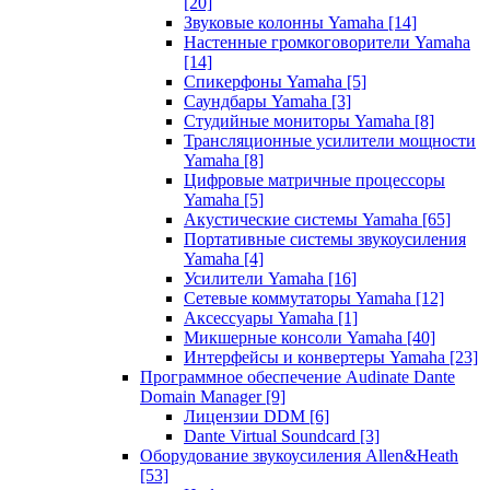
[20]
Звуковые колонны Yamaha
[14]
Настенные громкоговорители Yamaha
[14]
Спикерфоны Yamaha
[5]
Саундбары Yamaha
[3]
Студийные мониторы Yamaha
[8]
Трансляционные усилители мощности
Yamaha
[8]
Цифровые матричные процессоры
Yamaha
[5]
Акустические системы Yamaha
[65]
Портативные системы звукоусиления
Yamaha
[4]
Усилители Yamaha
[16]
Сетевые коммутаторы Yamaha
[12]
Аксессуары Yamaha
[1]
Микшерные консоли Yamaha
[40]
Интерфейсы и конвертеры Yamaha
[23]
Программное обеспечение Audinate Dante
Domain Manager
[9]
Лицензии DDM
[6]
Dante Virtual Soundcard
[3]
Оборудование звукоусиления Allen&Heath
[53]