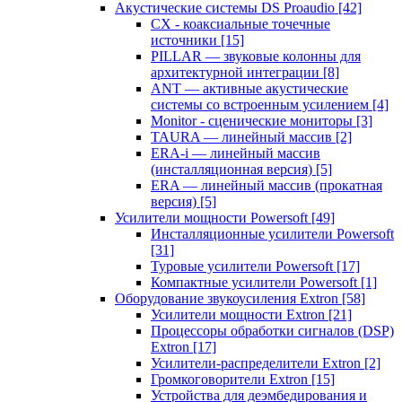
Акустические системы DS Proaudio
[42]
CX - коаксиальные точечные
источники
[15]
PILLAR — звуковые колонны для
архитектурной интеграции
[8]
ANT — активные акустические
системы со встроенным усилением
[4]
Monitor - сценические мониторы
[3]
TAURA — линейный массив
[2]
ERA-i — линейный массив
(инсталляционная версия)
[5]
ERA — линейный массив (прокатная
версия)
[5]
Усилители мощности Powersoft
[49]
Инсталляционные усилители Powersoft
[31]
Туровые усилители Powersoft
[17]
Компактные усилители Powersoft
[1]
Оборудование звукоусиления Extron
[58]
Усилители мощности Extron
[21]
Процессоры обработки сигналов (DSP)
Extron
[17]
Усилители-распределители Extron
[2]
Громкоговорители Extron
[15]
Устройства для деэмбедирования и