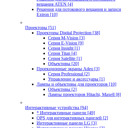
вещания ATEN
[4]
Решения для потокового вещания и записи
Extron
[10]
Проекторы
[51]
Проекторы Digital Projection
[38]
Серия M-Vision
[3]
Серия E-Vision
[9]
Серия Insight
[1]
Серия Titan
[4]
Серия Satellite
[1]
Объективы
[20]
Проекционные экраны Adeo
[3]
Серия Professional
[2]
Управление и аксессуары
[1]
Лампы и объективы для проекторов
[10]
Объективы
[2]
Лампы проекторов Hitachi, Maxell
[8]
Интерактивные устройства
[94]
* Интерактивные панели
[49]
OPS для интерактивных панелей
[2]
Интерактивные панели LG
[3]