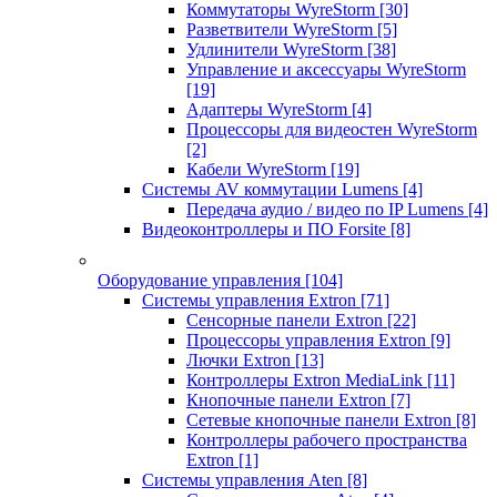
Коммутаторы WyreStorm
[30]
Разветвители WyreStorm
[5]
Удлинители WyreStorm
[38]
Управление и аксессуары WyreStorm
[19]
Адаптеры WyreStorm
[4]
Процессоры для видеостен WyreStorm
[2]
Кабели WyreStorm
[19]
Системы AV коммутации Lumens
[4]
Передача аудио / видео по IP Lumens
[4]
Видеоконтроллеры и ПО Forsite
[8]
Оборудование управления
[104]
Системы управления Extron
[71]
Сенсорные панели Extron
[22]
Процессоры управления Extron
[9]
Лючки Extron
[13]
Контроллеры Extron MediaLink
[11]
Кнопочные панели Extron
[7]
Сетевые кнопочные панели Extron
[8]
Контроллеры рабочего пространства
Extron
[1]
Системы управления Aten
[8]