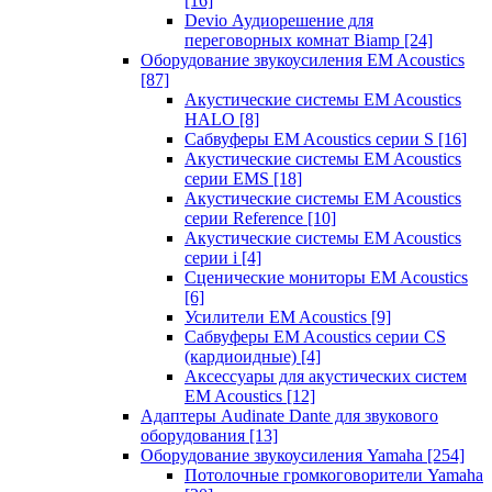
[16]
Devio Аудиорешение для
переговорных комнат Biamp
[24]
Оборудование звукоусиления EM Acoustics
[87]
Акустические системы EM Acoustics
HALO
[8]
Сабвуферы EM Acoustics серии S
[16]
Акустические системы EM Acoustics
серии EMS
[18]
Акустические системы EM Acoustics
серии Reference
[10]
Акустические системы EM Acoustics
серии i
[4]
Сценические мониторы EM Acoustics
[6]
Усилители EM Acoustics
[9]
Сабвуферы EM Acoustics серии CS
(кардиоидные)
[4]
Аксессуары для акустических систем
EM Acoustics
[12]
Адаптеры Audinate Dante для звукового
оборудования
[13]
Оборудование звукоусиления Yamaha
[254]
Потолочные громкоговорители Yamaha