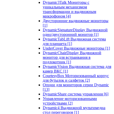
Dynamic3Talk Мониторы с
уникальным механизмом
трансформации и выдвижным
микрофоном
[4]
Двусторонние выдвижные мониторы
[1]
DynamicSignatureDisplay Выдвижной
одно/двусторонний монитор
[1]
DynamicTabLift Выдвижная система
для планшета
[1]
UnderCover Выдвижные мониторы
[1]
DynamicChairDisplay Выдвижной
монитор для встраивания в
подлокотник
[1]
DynamicVision Выдвижная система для
камер ВКС
[1]
CourtesyBox Моторизованный корпус
для бутылок и салфеток
[2]
Опции для мониторов серии Dynamic
[13]
DynamicShare система управления
[6]
Управление моторизованными
устройствами
[2]
Dynamic4 Выдвижной мультимедиа
стол переговоров
[1]