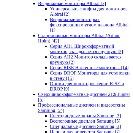
Выдвижные мониторы Albiral
[3]
Универсальные лифты для мониторов
Albiral
[2]
Выдвижные мониторы с
фиксированным углом наклона Albiral
[1]
Стационарные мониторы Albiral (Arthur
Holm)
[42]
Серия AH1 Широкоформатный
монитор, складывается вручную
[2]
Серия AH2 Монитор складывается
вручную
[2]
Серия RISE Настенные мониторы
[14]
Серия DROP Мониторы для установки
в стену
[15]
Опции для мониторов серии RISE и
DROP
[9]
Сверхширокоформатные дисплеи 21:9 Jupiter
[5]
Профессиональные дисплеи и видеостены
Samsung
[54]
Светодиодные экраны Samsung
[3]
Всепогодные дисплеи Samsung
[5]
Специальные дисплеи Samsung
[3]
Панели для видеостен Samsung
[7]