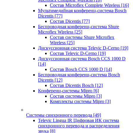
Состав Microflex Complete Wireless
[16]
Мультимедийная конференц-система Bosch
Dicentis
[77]
Состав Dicentis
[77]
Беспроводная конференц-система Shure
Microflex Wireless
[25]
Состав системы Shure Microflex
Wireless
[25]
Дискуссионная система Televic D-Cerno
[19]
Состав Televic D-Cerno
[19]
Дискуссионная система Bosch CCS 1000 D
[14]
Состав Bosch CCS 1000 D
[14]
Беспроводная конференц-система Bosch
Dicentis
[12]
Состав Dicentis Bosch
[12]
Конференц-системы Mipro
[6]
Состав системы Mipro
[3]
Комплекты системы Mipro
[3]
Системы синхронного перевода
[49]
Televic Lingua IR Цифровая ИК система
синхронного перевода и распределения
звука
[8]