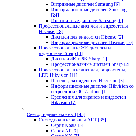
Витринные дисплеи Sumsung
[6]
Информационные дисплеи Samsung
[24]
Гостиничные дисплеи Samsung
[6]
Профессиональные дисплеи и видеостены
Hisense
[18]
Дисплеи для видеостен Hisense
[2]
Информационные дисплеи Hisense
[16]
Профессиональные ЖК дисплеи и
видеостены Sharp
[3]
Дисплеи 4K и 8K Sharp
[1]
Профессиональные дисплеи Sharp
[2]
Профессиональные дисплеи, видеостены,
LED Hikvision
[11]
Панели для видеостен Hikvision
[3]
Информационные дисплеи Hikvision со
встроенной ОС Andriod
[1]
Крепления для экранов и видеостен
Hikvision
[7]
Светодиодные экраны
[143]
Светодиодные экраны AET
[35]
Cерия Koala
[5]
Серия AT
[9]