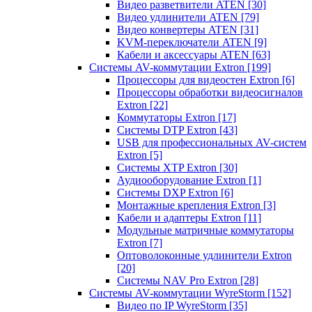
Видео разветвители ATEN
[30]
Видео удлинители ATEN
[79]
Видео конвертеры ATEN
[31]
KVM-переключатели ATEN
[9]
Кабели и аксессуары ATEN
[63]
Системы AV-коммутации Extron
[199]
Процессоры для видеостен Extron
[6]
Процессоры обработки видеосигналов
Extron
[22]
Коммутаторы Extron
[17]
Системы DTP Extron
[43]
USB для профессиональных AV-систем
Extron
[5]
Системы XTP Extron
[30]
Аудиооборудование Extron
[1]
Системы DXP Extron
[6]
Монтажные крепления Extron
[3]
Кабели и адаптеры Extron
[11]
Модульные матричные коммутаторы
Extron
[7]
Оптоволоконные удлинители Extron
[20]
Системы NAV Pro Extron
[28]
Системы AV-коммутации WyreStorm
[152]
Видео по IP WyreStorm
[35]