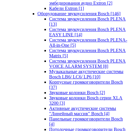
эмбедирования аудио Extron
[2]
Кабели Extron
[1]
Оборудование звукоусиления Bosch
[146]
Система звукоусиления Bosch PLENA
[13]
Система звукоусиления Bosch PLENA
EASY LINE
[14]
Система звукоусиления Bosch PLENA-
All-in-One
[5]
Система звукоусиления Bosch PLENA
Matrix
[5]
Система звукоусиления Bosch PLENA
VOICE ALARM SYSTEM
[8]
Музыкальные акустические системы
Bosch LB6/ LC6/ LP6
[10]
Корпусные громкоговорители Bosch
[37]
Звуковые колонки Bosch
[2]
Звуковые колонки Bosch серии XLA
3200
[3]
Активные акустические системы
"Линейный массив" Bosch
[4]
Панельные громкоговорители Bosch
[4]
Потолочные громкоговорители Bosch