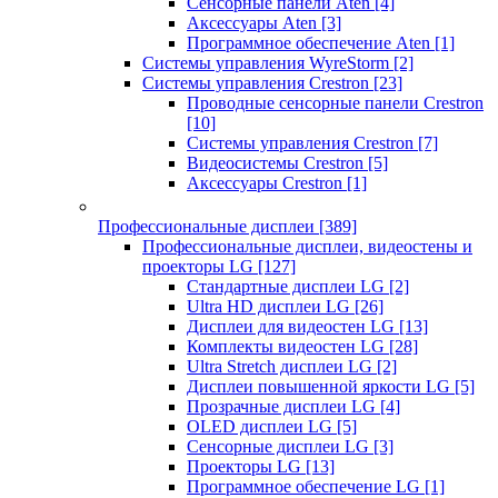
Сенсорные панели Aten
[4]
Аксессуары Aten
[3]
Программное обеспечение Aten
[1]
Системы управления WyreStorm
[2]
Системы управления Crestron
[23]
Проводные сенсорные панели Crestron
[10]
Системы управления Crestron
[7]
Видеосистемы Crestron
[5]
Аксессуары Crestron
[1]
Профессиональные дисплеи
[389]
Профессиональные дисплеи, видеостены и
проекторы LG
[127]
Стандартные дисплеи LG
[2]
Ultra HD дисплеи LG
[26]
Дисплеи для видеостен LG
[13]
Комплекты видеостен LG
[28]
Ultra Stretch дисплеи LG
[2]
Дисплеи повышенной яркости LG
[5]
Прозрачные дисплеи LG
[4]
OLED дисплеи LG
[5]
Сенсорные дисплеи LG
[3]
Проекторы LG
[13]
Программное обеспечение LG
[1]