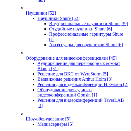
Наушники
[52]
Наушники Shure
[52]
Внутриканальные наушники Shure
[39]
Студийные наушники Shure
[6]
Профессиональные гарнитуры Shure
[1]
Аксессуары для наушников Shure
[6]
Оборудование для видеоконференцсвязи
[45]
Аудиорешение для переговорных комнат
Biamp
[31]
Решение для ВКС от WyreStorm
[5]
Выдвижные решения Arthur Holm
[3]
Решения для видеоконференций Hikvision
[2]
Оборудование для аудио- и
видеоконференций Gonsin
[1]
Решения для видеоконференций TaverLAB
[3]
Шоу-оборудование
[5]
Медиасерверы
[5]