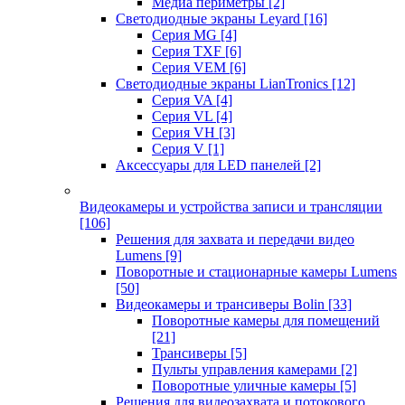
Медиа периметры
[2]
Светодиодные экраны Leyard
[16]
Серия MG
[4]
Серия TXF
[6]
Серия VEM
[6]
Светодиодные экраны LianTronics
[12]
Серия VA
[4]
Серия VL
[4]
Серия VH
[3]
Серия V
[1]
Аксессуары для LED панелей
[2]
Видеокамеры и устройства записи и трансляции
[106]
Решения для захвата и передачи видео
Lumens
[9]
Поворотные и стационарные камеры Lumens
[50]
Видеокамеры и трансиверы Bolin
[33]
Поворотные камеры для помещений
[21]
Трансиверы
[5]
Пульты управления камерами
[2]
Поворотные уличные камеры
[5]
Решения для видеозахвата и потокового