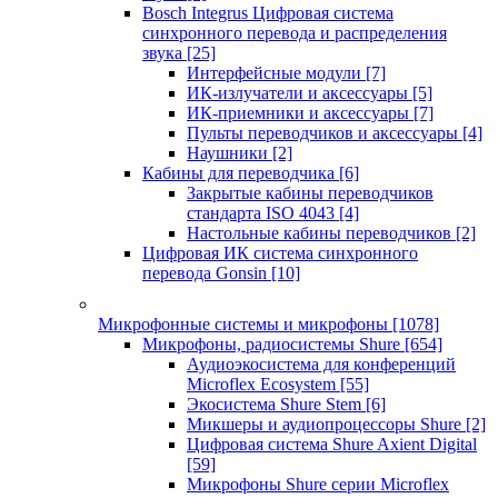
Bosch Integrus Цифровая система
синхронного перевода и распределения
звука
[25]
Интерфейсные модули
[7]
ИК-излучатели и аксессуары
[5]
ИК-приемники и аксессуары
[7]
Пульты переводчиков и аксессуары
[4]
Наушники
[2]
Кабины для переводчика
[6]
Закрытые кабины переводчиков
стандарта ISO 4043
[4]
Настольные кабины переводчиков
[2]
Цифровая ИК система синхронного
перевода Gonsin
[10]
Микрофонные системы и микрофоны
[1078]
Микрофоны, радиосистемы Shure
[654]
Аудиоэкосистема для конференций
Microflex Ecosystem
[55]
Экосистема Shure Stem
[6]
Микшеры и аудиопроцессоры Shure
[2]
Цифровая система Shure Axient Digital
[59]
Микрофоны Shure серии Microflex