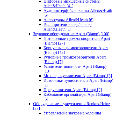
Цифровые микшерные системы
Allen&Heath
[41]
Аудиоинтерфейсы, карты Allen&Heath
[5]
Аксессуары Allen&Heath
[6]
Расширители ввода/вывода
Allen&Heath
[1]
Звуковое оборудование Apart (Biamp)
[100]
Потолочные громкоговорители Apart
(Biamp)
[27]
Корпусные громкоговорители Apart
(Biamp)
[42]
Рупорные громкоговорители Apart
(Biamp)
[7]
Усилители мощности Apart (Biamp)
[13]
Микшеры-усилители Apart (Biamp)
[3]
Источники аудиосигнала Apart (Biamp)
[1]
Предусилители Apart (Biamp)
[2]
Кабельные органайзеры Apart (Biamp)
[5]
Оборудование звукоусиления Renkus-Heinz
[38]
Управляемые звуковые колонны