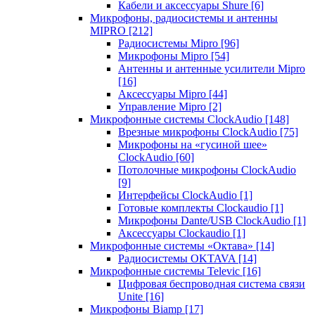
Кабели и аксессуары Shure
[6]
Микрофоны, радиосистемы и антенны
MIPRO
[212]
Радиосистемы Mipro
[96]
Микрофоны Mipro
[54]
Антенны и антенные усилители Mipro
[16]
Аксессуары Mipro
[44]
Управление Mipro
[2]
Микрофонные системы ClockAudio
[148]
Врезные микрофоны ClockAudio
[75]
Микрофоны на «гусиной шее»
ClockAudio
[60]
Потолочные микрофоны ClockAudio
[9]
Интерфейсы ClockAudio
[1]
Готовые комплекты Clockaudio
[1]
Микрофоны Dante/USB ClockAudio
[1]
Аксессуары Clockaudio
[1]
Микрофонные системы «Октава»
[14]
Радиосистемы OKTAVA
[14]
Микрофонные системы Televic
[16]
Цифровая беспроводная система связи
Unite
[16]
Микрофоны Biamp
[17]