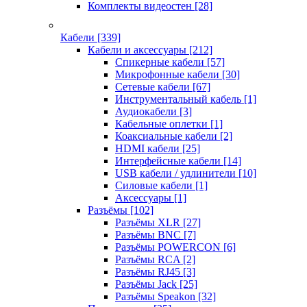
Комплекты видеостен
[28]
Кабели
[339]
Кабели и аксессуары
[212]
Спикерные кабели
[57]
Микрофонные кабели
[30]
Сетевые кабели
[67]
Инструментальный кабель
[1]
Аудиокабели
[3]
Кабельные оплетки
[1]
Коаксиальные кабели
[2]
HDMI кабели
[25]
Интерфейсные кабели
[14]
USB кабели / удлинители
[10]
Силовые кабели
[1]
Аксессуары
[1]
Разъёмы
[102]
Разъёмы XLR
[27]
Разъёмы BNC
[7]
Разъёмы POWERCON
[6]
Разъёмы RCA
[2]
Разъёмы RJ45
[3]
Разъёмы Jack
[25]
Разъёмы Speakon
[32]