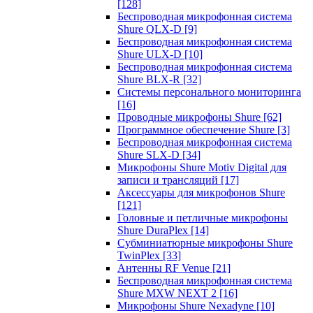
[128]
Беспроводная микрофонная система
Shure QLX-D
[9]
Беспроводная микрофонная система
Shure ULX-D
[10]
Беспроводная микрофонная система
Shure BLX-R
[32]
Системы персонального мониторинга
[16]
Проводные микрофоны Shure
[62]
Программное обеспечение Shure
[3]
Беспроводная микрофонная система
Shure SLX-D
[34]
Микрофоны Shure Motiv Digital для
записи и трансляций
[17]
Аксессуары для микрофонов Shure
[121]
Головные и петличные микрофоны
Shure DuraPlex
[14]
Субминиатюрные микрофоны Shure
TwinPlex
[33]
Антенны RF Venue
[21]
Беспроводная микрофонная система
Shure MXW NEXT 2
[16]
Микрофоны Shure Nexadyne
[10]