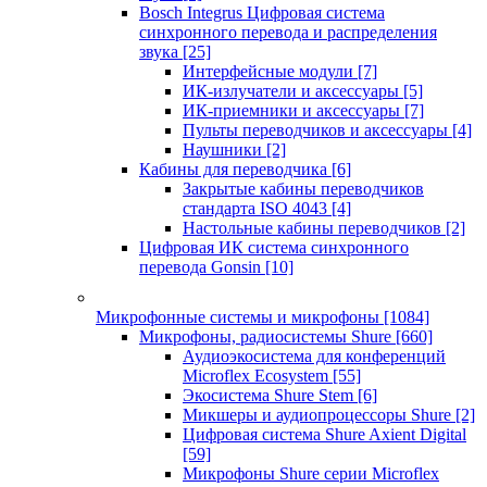
Bosch Integrus Цифровая система
синхронного перевода и распределения
звука
[25]
Интерфейсные модули
[7]
ИК-излучатели и аксессуары
[5]
ИК-приемники и аксессуары
[7]
Пульты переводчиков и аксессуары
[4]
Наушники
[2]
Кабины для переводчика
[6]
Закрытые кабины переводчиков
стандарта ISO 4043
[4]
Настольные кабины переводчиков
[2]
Цифровая ИК система синхронного
перевода Gonsin
[10]
Микрофонные системы и микрофоны
[1084]
Микрофоны, радиосистемы Shure
[660]
Аудиоэкосистема для конференций
Microflex Ecosystem
[55]
Экосистема Shure Stem
[6]
Микшеры и аудиопроцессоры Shure
[2]
Цифровая система Shure Axient Digital
[59]
Микрофоны Shure серии Microflex