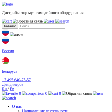
Дистрибьютор мультимедийного оборудования
Каталог
Россия
Беларусь
+7 495 640-75-57
Для дилеров
Ru
/
En
0
0
0
О нас
Направление деятельности