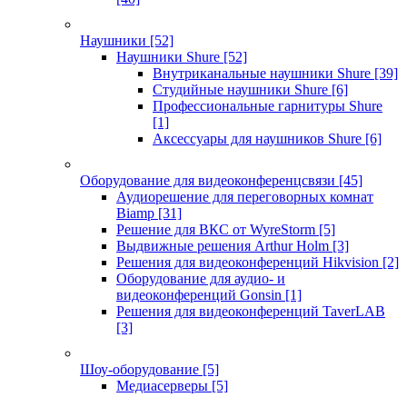
Наушники
[52]
Наушники Shure
[52]
Внутриканальные наушники Shure
[39]
Студийные наушники Shure
[6]
Профессиональные гарнитуры Shure
[1]
Аксессуары для наушников Shure
[6]
Оборудование для видеоконференцсвязи
[45]
Аудиорешение для переговорных комнат
Biamp
[31]
Решение для ВКС от WyreStorm
[5]
Выдвижные решения Arthur Holm
[3]
Решения для видеоконференций Hikvision
[2]
Оборудование для аудио- и
видеоконференций Gonsin
[1]
Решения для видеоконференций TaverLAB
[3]
Шоу-оборудование
[5]
Медиасерверы
[5]