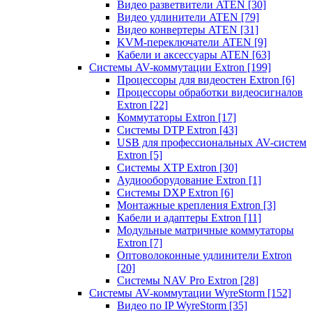
Видео разветвители ATEN
[30]
Видео удлинители ATEN
[79]
Видео конвертеры ATEN
[31]
KVM-переключатели ATEN
[9]
Кабели и аксессуары ATEN
[63]
Системы AV-коммутации Extron
[199]
Процессоры для видеостен Extron
[6]
Процессоры обработки видеосигналов
Extron
[22]
Коммутаторы Extron
[17]
Системы DTP Extron
[43]
USB для профессиональных AV-систем
Extron
[5]
Системы XTP Extron
[30]
Аудиооборудование Extron
[1]
Системы DXP Extron
[6]
Монтажные крепления Extron
[3]
Кабели и адаптеры Extron
[11]
Модульные матричные коммутаторы
Extron
[7]
Оптоволоконные удлинители Extron
[20]
Системы NAV Pro Extron
[28]
Системы AV-коммутации WyreStorm
[152]
Видео по IP WyreStorm
[35]