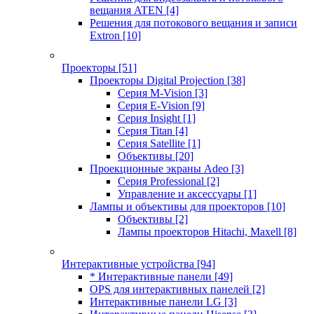
вещания ATEN
[4]
Решения для потокового вещания и записи
Extron
[10]
Проекторы
[51]
Проекторы Digital Projection
[38]
Серия M-Vision
[3]
Серия E-Vision
[9]
Серия Insight
[1]
Серия Titan
[4]
Серия Satellite
[1]
Объективы
[20]
Проекционные экраны Adeo
[3]
Серия Professional
[2]
Управление и аксессуары
[1]
Лампы и объективы для проекторов
[10]
Объективы
[2]
Лампы проекторов Hitachi, Maxell
[8]
Интерактивные устройства
[94]
* Интерактивные панели
[49]
OPS для интерактивных панелей
[2]
Интерактивные панели LG
[3]