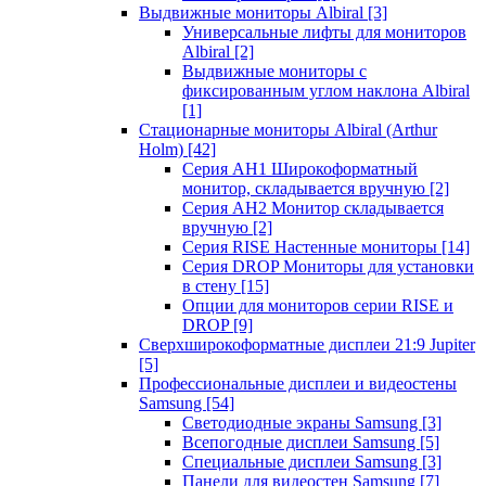
Выдвижные мониторы Albiral
[3]
Универсальные лифты для мониторов
Albiral
[2]
Выдвижные мониторы с
фиксированным углом наклона Albiral
[1]
Стационарные мониторы Albiral (Arthur
Holm)
[42]
Серия AH1 Широкоформатный
монитор, складывается вручную
[2]
Серия AH2 Монитор складывается
вручную
[2]
Серия RISE Настенные мониторы
[14]
Серия DROP Мониторы для установки
в стену
[15]
Опции для мониторов серии RISE и
DROP
[9]
Сверхширокоформатные дисплеи 21:9 Jupiter
[5]
Профессиональные дисплеи и видеостены
Samsung
[54]
Светодиодные экраны Samsung
[3]
Всепогодные дисплеи Samsung
[5]
Специальные дисплеи Samsung
[3]
Панели для видеостен Samsung
[7]