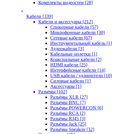
Комплекты видеостен
[28]
Кабели
[339]
Кабели и аксессуары
[212]
Спикерные кабели
[57]
Микрофонные кабели
[30]
Сетевые кабели
[67]
Инструментальный кабель
[1]
Аудиокабели
[3]
Кабельные оплетки
[1]
Коаксиальные кабели
[2]
HDMI кабели
[25]
Интерфейсные кабели
[14]
USB кабели / удлинители
[10]
Силовые кабели
[1]
Аксессуары
[1]
Разъёмы
[102]
Разъёмы XLR
[27]
Разъёмы BNC
[7]
Разъёмы POWERCON
[6]
Разъёмы RCA
[2]
Разъёмы RJ45
[3]
Разъёмы Jack
[25]
Разъёмы Speakon
[32]