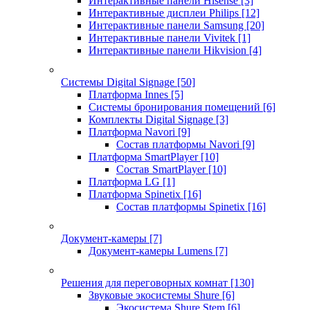
Интерактивные панели Hisense
[3]
Интерактивные дисплеи Philips
[12]
Интерактивные панели Samsung
[20]
Интерактивные панели Vivitek
[1]
Интерактивные панели Hikvision
[4]
Системы Digital Signage
[50]
Платформа Innes
[5]
Системы бронирования помещений
[6]
Комплекты Digital Signage
[3]
Платформа Navori
[9]
Состав платформы Navori
[9]
Платформа SmartPlayer
[10]
Состав SmartPlayer
[10]
Платформа LG
[1]
Платформа Spinetix
[16]
Состав платформы Spinetix
[16]
Документ-камеры
[7]
Документ-камеры Lumens
[7]
Решения для переговорных комнат
[130]
Звуковые экосистемы Shure
[6]
Экосистема Shure Stem
[6]