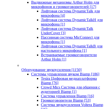
Выдвижные механизмы Arthur Holm для
микрофонов и громкоговорителей
[17]
Лифтовая система DynamicTalk для
микрофона
[4]
Лифтовая система DynamicTalkH для
микрофона
[1]
Лифтовая система DynamicTalk
UnderCover
[3]
Пассивная система MicConnect для
микрофона
[1]
Лифтовая система DynamicTalkB для
настольного микрофона
[1]
Встраиваемые громкоговорители
Arthur Holm
[1]
Оборудование звукоусиления
[1150]
Системы управления звуком Biamp
[186]
Tesira Цифровая медиаплатформа
Biamp
[76]
Crowd Mics Система для общения с
аудиторией Biamp
[1]
Система управления Biamp
[16]
Громкоговорители Biamp
[53]
Система звукоусиления Voltera Biamp