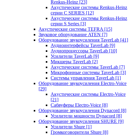
Renkus-Heinz
[23]
Акустические системы Renkus-Heinz
серии C SERIES
[12]
Акустические системы Renkus-Heinz
серии S Series
[3]
Акустические системы TEFRA
[15]
Звуковое оборудование ATEN
[7]
Оборудование звукоусиления TaverLab
[41]
Аудиоинтерфейсы TaverLab
[9]
Аудиопроцессоры TaverLab
[10]
Усилители TaverLab
[9]
Микшеры TaverLab
[2]
Акустические системы TaverLab
[7]
Микрофонные системы TaverLab
[3]
Системы управления TaverLab
[1]
Оборудование звукоусиления Electro-Voice
[29]
Акустические системы Electro-Voice
[21]
Сабвуферы Electro-Voice
[8]
Оборудование звукоусиления Dynacord
[8]
Усилители мощности Dynacord
[8]
Оборудование звукоусиления SHURE
[9]
Усилители Shure
[1]
Громкоговорители Shure
[8]