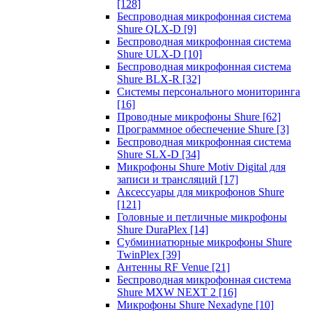
[128]
Беспроводная микрофонная система
Shure QLX-D
[9]
Беспроводная микрофонная система
Shure ULX-D
[10]
Беспроводная микрофонная система
Shure BLX-R
[32]
Системы персонального мониторинга
[16]
Проводные микрофоны Shure
[62]
Программное обеспечение Shure
[3]
Беспроводная микрофонная система
Shure SLX-D
[34]
Микрофоны Shure Motiv Digital для
записи и трансляций
[17]
Аксессуары для микрофонов Shure
[121]
Головные и петличные микрофоны
Shure DuraPlex
[14]
Субминиатюрные микрофоны Shure
TwinPlex
[39]
Антенны RF Venue
[21]
Беспроводная микрофонная система
Shure MXW NEXT 2
[16]
Микрофоны Shure Nexadyne
[10]