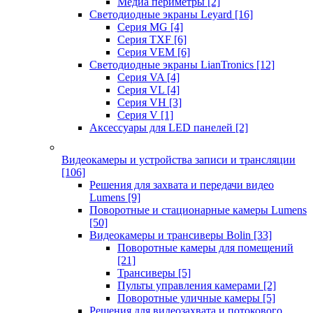
Медиа периметры
[2]
Светодиодные экраны Leyard
[16]
Серия MG
[4]
Серия TXF
[6]
Серия VEM
[6]
Светодиодные экраны LianTronics
[12]
Серия VA
[4]
Серия VL
[4]
Серия VH
[3]
Серия V
[1]
Аксессуары для LED панелей
[2]
Видеокамеры и устройства записи и трансляции
[106]
Решения для захвата и передачи видео
Lumens
[9]
Поворотные и стационарные камеры Lumens
[50]
Видеокамеры и трансиверы Bolin
[33]
Поворотные камеры для помещений
[21]
Трансиверы
[5]
Пульты управления камерами
[2]
Поворотные уличные камеры
[5]
Решения для видеозахвата и потокового