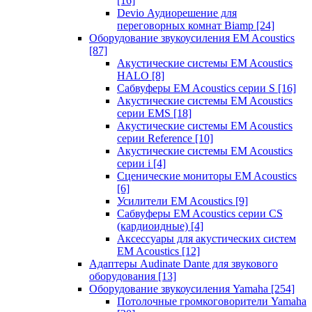
[16]
Devio Аудиорешение для
переговорных комнат Biamp
[24]
Оборудование звукоусиления EM Acoustics
[87]
Акустические системы EM Acoustics
HALO
[8]
Сабвуферы EM Acoustics серии S
[16]
Акустические системы EM Acoustics
серии EMS
[18]
Акустические системы EM Acoustics
серии Reference
[10]
Акустические системы EM Acoustics
серии i
[4]
Сценические мониторы EM Acoustics
[6]
Усилители EM Acoustics
[9]
Сабвуферы EM Acoustics серии CS
(кардиоидные)
[4]
Аксессуары для акустических систем
EM Acoustics
[12]
Адаптеры Audinate Dante для звукового
оборудования
[13]
Оборудование звукоусиления Yamaha
[254]
Потолочные громкоговорители Yamaha