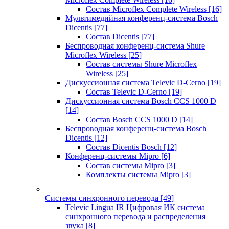
Состав Microflex Complete Wireless
[16]
Мультимедийная конференц-система Bosch
Dicentis
[77]
Состав Dicentis
[77]
Беспроводная конференц-система Shure
Microflex Wireless
[25]
Состав системы Shure Microflex
Wireless
[25]
Дискуссионная система Televic D-Cerno
[19]
Состав Televic D-Cerno
[19]
Дискуссионная система Bosch CCS 1000 D
[14]
Состав Bosch CCS 1000 D
[14]
Беспроводная конференц-система Bosch
Dicentis
[12]
Состав Dicentis Bosch
[12]
Конференц-системы Mipro
[6]
Состав системы Mipro
[3]
Комплекты системы Mipro
[3]
Системы синхронного перевода
[49]
Televic Lingua IR Цифровая ИК система
синхронного перевода и распределения
звука
[8]