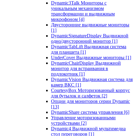
Dynamic3Talk Мониторы с
уникальным механизмом
трансформации и выдвижным
микрофоном
[4]
Двусторонние выдвижные мониторы
[1]
DynamicSignatureDisplay Выдвижной
одно/двусторонний монитор
[1]
DynamicTabLift Выдвижная система
для планшета
[1]
UnderCover Выдвижные мониторы
[1]
DynamicChairDisplay Выдвижной
монитор для встраивания в
подлокотник
[1]
DynamicVision Выдвижная система для
камер ВКС
[1]
CourtesyBox Моторизованный корпус
для бутылок и салфеток
[2]
Опции для мониторов серии Dynamic
[13]
DynamicShare система управления
[6]
Управление моторизованными
устройствами
[2]
Dynamic4 Выдвижной мультимедиа
стол переговоров
[1]