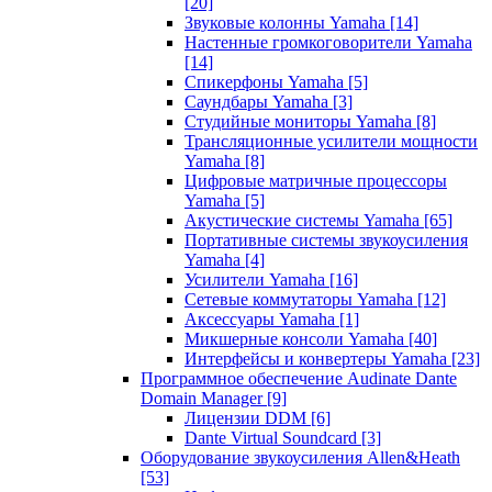
[20]
Звуковые колонны Yamaha
[14]
Настенные громкоговорители Yamaha
[14]
Спикерфоны Yamaha
[5]
Саундбары Yamaha
[3]
Студийные мониторы Yamaha
[8]
Трансляционные усилители мощности
Yamaha
[8]
Цифровые матричные процессоры
Yamaha
[5]
Акустические системы Yamaha
[65]
Портативные системы звукоусиления
Yamaha
[4]
Усилители Yamaha
[16]
Сетевые коммутаторы Yamaha
[12]
Аксессуары Yamaha
[1]
Микшерные консоли Yamaha
[40]
Интерфейсы и конвертеры Yamaha
[23]
Программное обеспечение Audinate Dante
Domain Manager
[9]
Лицензии DDM
[6]
Dante Virtual Soundcard
[3]
Оборудование звукоусиления Allen&Heath
[53]