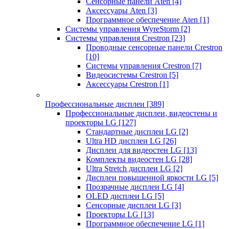
Сенсорные панели Aten
[4]
Аксессуары Aten
[3]
Программное обеспечение Aten
[1]
Системы управления WyreStorm
[2]
Системы управления Crestron
[23]
Проводные сенсорные панели Crestron
[10]
Системы управления Crestron
[7]
Видеосистемы Crestron
[5]
Аксессуары Crestron
[1]
Профессиональные дисплеи
[389]
Профессиональные дисплеи, видеостены и
проекторы LG
[127]
Стандартные дисплеи LG
[2]
Ultra HD дисплеи LG
[26]
Дисплеи для видеостен LG
[13]
Комплекты видеостен LG
[28]
Ultra Stretch дисплеи LG
[2]
Дисплеи повышенной яркости LG
[5]
Прозрачные дисплеи LG
[4]
OLED дисплеи LG
[5]
Сенсорные дисплеи LG
[3]
Проекторы LG
[13]
Программное обеспечение LG
[1]