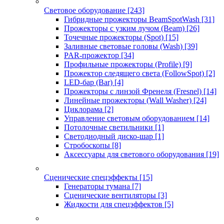
Световое оборудование
[243]
Гибридные прожекторы BeamSpotWash
[31]
Прожекторы с узким лучом (Beam)
[26]
Точечные прожекторы (Spot)
[15]
Заливные световые головы (Wash)
[39]
PAR-прожектор
[34]
Профильные прожекторы (Profile)
[9]
Прожектор следящего света (FollowSpot)
[2]
LED-бар (Bar)
[4]
Прожекторы с линзой Френеля (Fresnel)
[14]
Линейные прожекторы (Wall Washer)
[24]
Циклорама
[2]
Управление световым оборудованием
[14]
Потолочные светильники
[1]
Светодиодный диско-шар
[1]
Стробоскопы
[8]
Аксессуары для светового оборудования
[19]
Сценические спецэффекты
[15]
Генераторы тумана
[7]
Сценические вентиляторы
[3]
Жидкости для спецэффектов
[5]