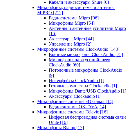
Кабели и аксессуары Shure
[6]
Микрофоны, радиосистемы и антенны
MIPRO
[212]
Радиосистемы Mipro
[96]
Микрофоны Mipro
[54]
Антенны и антенные усилители Mipro
[16]
Аксессуары Mipro
[44]
Управление Mipro
[2]
Микрофонные системы ClockAudio
[148]
Врезные микрофоны ClockAudio
[75]
Микрофоны на «гусиной шее»
ClockAudio
[60]
Потолочные микрофоны ClockAudio
[9]
Интерфейсы ClockAudio
[1]
Готовые комплекты Clockaudio
[1]
Микрофоны Dante/USB ClockAudio
[1]
Аксессуары Clockaudio
[1]
Микрофонные системы «Октава»
[14]
Радиосистемы OKTAVA
[14]
Микрофонные системы Televic
[16]
Цифровая беспроводная система связи
Unite
[16]
Микрофоны Biamp
[17]