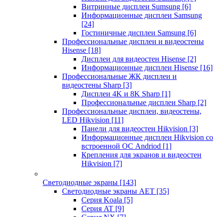
Витринные дисплеи Sumsung
[6]
Информационные дисплеи Samsung
[24]
Гостиничные дисплеи Samsung
[6]
Профессиональные дисплеи и видеостены
Hisense
[18]
Дисплеи для видеостен Hisense
[2]
Информационные дисплеи Hisense
[16]
Профессиональные ЖК дисплеи и
видеостены Sharp
[3]
Дисплеи 4K и 8K Sharp
[1]
Профессиональные дисплеи Sharp
[2]
Профессиональные дисплеи, видеостены,
LED Hikvision
[11]
Панели для видеостен Hikvision
[3]
Информационные дисплеи Hikvision со
встроенной ОС Andriod
[1]
Крепления для экранов и видеостен
Hikvision
[7]
Светодиодные экраны
[143]
Светодиодные экраны AET
[35]
Cерия Koala
[5]
Серия AT
[9]