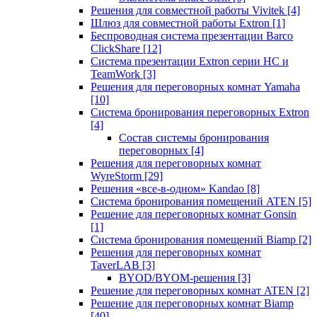
Решения для совместной работы Vivitek
[4]
Шлюз для совместной работы Extron
[1]
Беспроводная система презентации Barco
ClickShare
[12]
Система презентации Extron серии HC и
TeamWork
[3]
Решения для переговорных комнат Yamaha
[10]
Система бронирования переговорных Extron
[4]
Состав системы бронирования
переговорных
[4]
Решения для переговорных комнат
WyreStorm
[29]
Решения «все-в-одном» Kandao
[8]
Система бронирования помещений ATEN
[5]
Решение для переговорных комнат Gonsin
[1]
Система бронирования помещений Biamp
[2]
Решения для переговорных комнат
TaverLAB
[3]
BYOD/BYOM-решения
[3]
Решение для переговорных комнат ATEN
[2]
Решение для переговорных комнат Biamp
[40]