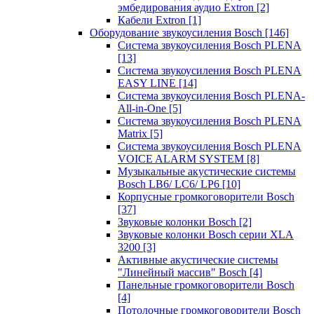
эмбедирования аудио Extron
[2]
Кабели Extron
[1]
Оборудование звукоусиления Bosch
[146]
Система звукоусиления Bosch PLENA
[13]
Система звукоусиления Bosch PLENA
EASY LINE
[14]
Система звукоусиления Bosch PLENA-
All-in-One
[5]
Система звукоусиления Bosch PLENA
Matrix
[5]
Система звукоусиления Bosch PLENA
VOICE ALARM SYSTEM
[8]
Музыкальные акустические системы
Bosch LB6/ LC6/ LP6
[10]
Корпусные громкоговорители Bosch
[37]
Звуковые колонки Bosch
[2]
Звуковые колонки Bosch серии XLA
3200
[3]
Активные акустические системы
"Линейный массив" Bosch
[4]
Панельные громкоговорители Bosch
[4]
Потолочные громкоговорители Bosch