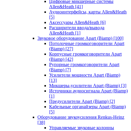
Цифровые микшерные системы
Allen&Heath
[41]
Аудиоинтерфейсы, карты Allen&Heath
[5]
Аксессуары Allen&Heath
[6]
Расширители ввода/вывода
Allen&Heath
[1]
Звуковое оборудование Apart (Biamp)
[100]
Потолочные громкоговорители Apart
(Biamp)
[27]
Корпусные громкоговорители Apart
(Biamp)
[42]
Рупорные громкоговорители Apart
(Biamp)
[7]
Усилители мощности Apart (Biamp)
[13]
Микшеры-усилители Apart (Biamp)
[3]
Источники аудиосигнала Apart (Biamp)
[1]
Предусилители Apart (Biamp)
[2]
Кабельные органайзеры Apart (Biamp)
[5]
Оборудование звукоусиления Renkus-Heinz
[38]
Управляемые звуковые колонны