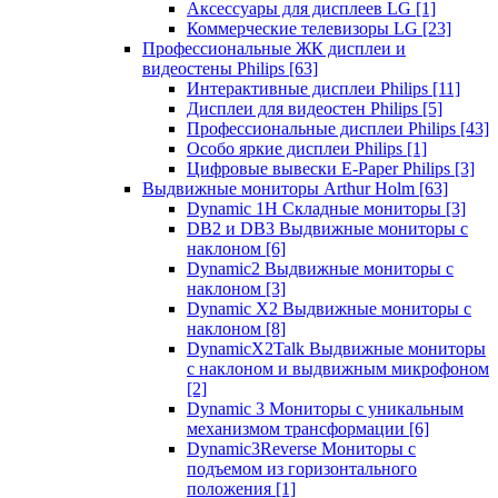
Аксессуары для дисплеев LG
[1]
Коммерческие телевизоры LG
[23]
Профессиональные ЖК дисплеи и
видеостены Philips
[63]
Интерактивные дисплеи Philips
[11]
Дисплеи для видеостен Philips
[5]
Профессиональные дисплеи Philips
[43]
Особо яркие дисплеи Philips
[1]
Цифровые вывески E-Paper Philips
[3]
Выдвижные мониторы Arthur Holm
[63]
Dynamic 1Н Складные мониторы
[3]
DB2 и DB3 Выдвижные мониторы с
наклоном
[6]
Dynamic2 Выдвижные мониторы с
наклоном
[3]
Dynamic X2 Выдвижные мониторы с
наклоном
[8]
DynamicX2Talk Выдвижные мониторы
с наклоном и выдвижным микрофоном
[2]
Dynamic 3 Мониторы с уникальным
механизмом трансформации
[6]
Dynamic3Reverse Мониторы с
подъемом из горизонтального
положения
[1]