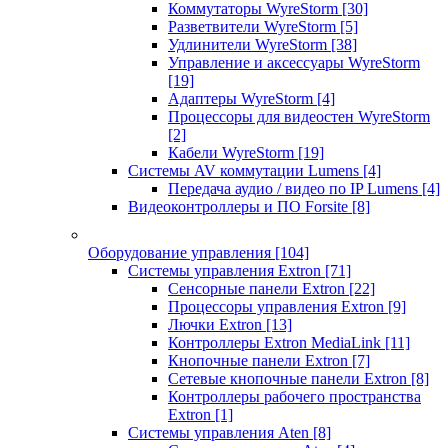
Коммутаторы WyreStorm
[30]
Разветвители WyreStorm
[5]
Удлинители WyreStorm
[38]
Управление и аксессуары WyreStorm
[19]
Адаптеры WyreStorm
[4]
Процессоры для видеостен WyreStorm
[2]
Кабели WyreStorm
[19]
Системы AV коммутации Lumens
[4]
Передача аудио / видео по IP Lumens
[4]
Видеоконтроллеры и ПО Forsite
[8]
Оборудование управления
[104]
Системы управления Extron
[71]
Сенсорные панели Extron
[22]
Процессоры управления Extron
[9]
Лючки Extron
[13]
Контроллеры Extron MediaLink
[11]
Кнопочные панели Extron
[7]
Сетевые кнопочные панели Extron
[8]
Контроллеры рабочего пространства
Extron
[1]
Системы управления Aten
[8]