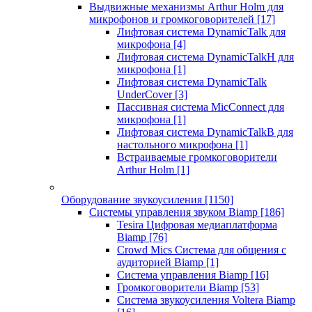
Выдвижные механизмы Arthur Holm для
микрофонов и громкоговорителей
[17]
Лифтовая система DynamicTalk для
микрофона
[4]
Лифтовая система DynamicTalkH для
микрофона
[1]
Лифтовая система DynamicTalk
UnderCover
[3]
Пассивная система MicConnect для
микрофона
[1]
Лифтовая система DynamicTalkB для
настольного микрофона
[1]
Встраиваемые громкоговорители
Arthur Holm
[1]
Оборудование звукоусиления
[1150]
Системы управления звуком Biamp
[186]
Tesira Цифровая медиаплатформа
Biamp
[76]
Crowd Mics Система для общения с
аудиторией Biamp
[1]
Система управления Biamp
[16]
Громкоговорители Biamp
[53]
Система звукоусиления Voltera Biamp