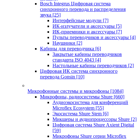
Bosch Integrus Цифровая система
синхронного перевода и распределения
звука
[25]
Интерфейсные модули
[7]
ИК-излучатели и аксессуары
[5]
ИК-приемники и аксессуары
[7]
Пульты переводчиков и аксессуары
[4]
Наушники
[2]
Кабины для переводчика
[6]
Закрытые кабины переводчиков
стандарта ISO 4043
[4]
Настольные кабины переводчиков
[2]
Цифровая ИК система синхронного
перевода Gonsin
[10]
Микрофонные системы и микрофоны
[1084]
Микрофоны, радиосистемы Shure
[660]
Аудиоэкосистема для конференций
Microflex Ecosystem
[55]
Экосистема Shure Stem
[6]
Микшеры и аудиопроцессоры Shure
[2]
Цифровая система Shure Axient Digital
[59]
Микрофоны Shure серии Microflex