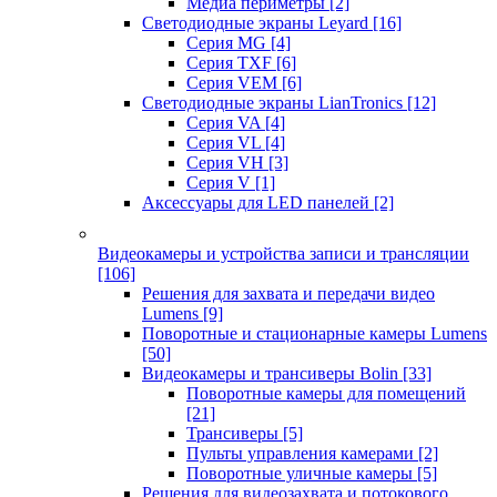
Медиа периметры
[2]
Светодиодные экраны Leyard
[16]
Серия MG
[4]
Серия TXF
[6]
Серия VEM
[6]
Светодиодные экраны LianTronics
[12]
Серия VA
[4]
Серия VL
[4]
Серия VH
[3]
Серия V
[1]
Аксессуары для LED панелей
[2]
Видеокамеры и устройства записи и трансляции
[106]
Решения для захвата и передачи видео
Lumens
[9]
Поворотные и стационарные камеры Lumens
[50]
Видеокамеры и трансиверы Bolin
[33]
Поворотные камеры для помещений
[21]
Трансиверы
[5]
Пульты управления камерами
[2]
Поворотные уличные камеры
[5]
Решения для видеозахвата и потокового