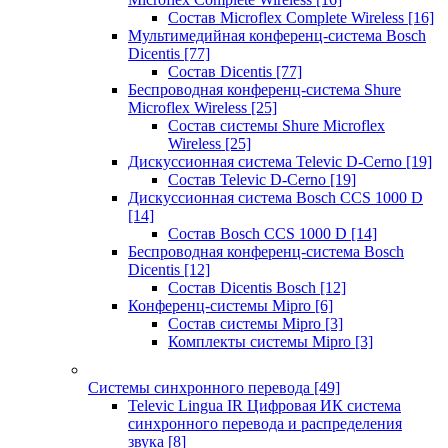
Состав Microflex Complete Wireless
[16]
Мультимедийная конференц-система Bosch
Dicentis
[77]
Состав Dicentis
[77]
Беспроводная конференц-система Shure
Microflex Wireless
[25]
Состав системы Shure Microflex
Wireless
[25]
Дискуссионная система Televic D-Cerno
[19]
Состав Televic D-Cerno
[19]
Дискуссионная система Bosch CCS 1000 D
[14]
Состав Bosch CCS 1000 D
[14]
Беспроводная конференц-система Bosch
Dicentis
[12]
Состав Dicentis Bosch
[12]
Конференц-системы Mipro
[6]
Состав системы Mipro
[3]
Комплекты системы Mipro
[3]
Системы синхронного перевода
[49]
Televic Lingua IR Цифровая ИК система
синхронного перевода и распределения
звука
[8]