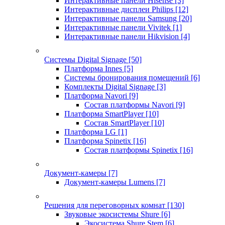
Интерактивные панели Hisense
[3]
Интерактивные дисплеи Philips
[12]
Интерактивные панели Samsung
[20]
Интерактивные панели Vivitek
[1]
Интерактивные панели Hikvision
[4]
Системы Digital Signage
[50]
Платформа Innes
[5]
Системы бронирования помещений
[6]
Комплекты Digital Signage
[3]
Платформа Navori
[9]
Состав платформы Navori
[9]
Платформа SmartPlayer
[10]
Состав SmartPlayer
[10]
Платформа LG
[1]
Платформа Spinetix
[16]
Состав платформы Spinetix
[16]
Документ-камеры
[7]
Документ-камеры Lumens
[7]
Решения для переговорных комнат
[130]
Звуковые экосистемы Shure
[6]
Экосистема Shure Stem
[6]