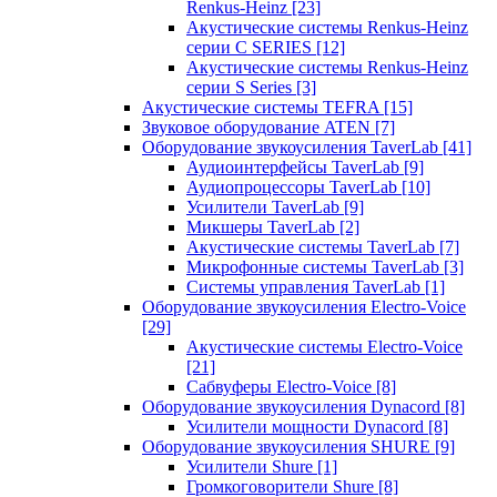
Renkus-Heinz
[23]
Акустические системы Renkus-Heinz
серии C SERIES
[12]
Акустические системы Renkus-Heinz
серии S Series
[3]
Акустические системы TEFRA
[15]
Звуковое оборудование ATEN
[7]
Оборудование звукоусиления TaverLab
[41]
Аудиоинтерфейсы TaverLab
[9]
Аудиопроцессоры TaverLab
[10]
Усилители TaverLab
[9]
Микшеры TaverLab
[2]
Акустические системы TaverLab
[7]
Микрофонные системы TaverLab
[3]
Системы управления TaverLab
[1]
Оборудование звукоусиления Electro-Voice
[29]
Акустические системы Electro-Voice
[21]
Сабвуферы Electro-Voice
[8]
Оборудование звукоусиления Dynacord
[8]
Усилители мощности Dynacord
[8]
Оборудование звукоусиления SHURE
[9]
Усилители Shure
[1]
Громкоговорители Shure
[8]