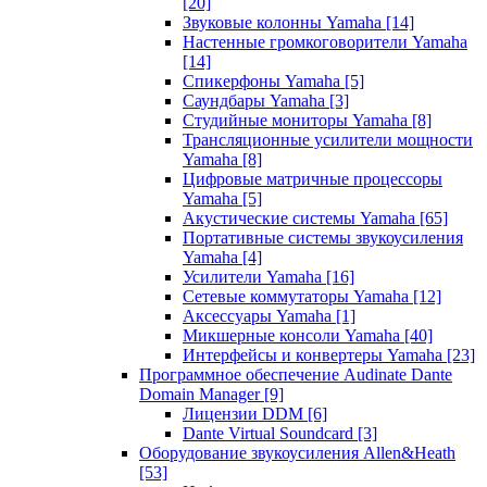
[20]
Звуковые колонны Yamaha
[14]
Настенные громкоговорители Yamaha
[14]
Спикерфоны Yamaha
[5]
Саундбары Yamaha
[3]
Студийные мониторы Yamaha
[8]
Трансляционные усилители мощности
Yamaha
[8]
Цифровые матричные процессоры
Yamaha
[5]
Акустические системы Yamaha
[65]
Портативные системы звукоусиления
Yamaha
[4]
Усилители Yamaha
[16]
Сетевые коммутаторы Yamaha
[12]
Аксессуары Yamaha
[1]
Микшерные консоли Yamaha
[40]
Интерфейсы и конвертеры Yamaha
[23]
Программное обеспечение Audinate Dante
Domain Manager
[9]
Лицензии DDM
[6]
Dante Virtual Soundcard
[3]
Оборудование звукоусиления Allen&Heath
[53]