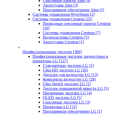
Сенсорные панели Aten
[4]
Аксессуары Aten
[3]
Программное обеспечение Aten
[1]
Системы управления WyreStorm
[2]
Системы управления Crestron
[23]
Проводные сенсорные панели Crestron
[10]
Системы управления Crestron
[7]
Видеосистемы Crestron
[5]
Аксессуары Crestron
[1]
Профессиональные дисплеи
[389]
Профессиональные дисплеи, видеостены и
проекторы LG
[127]
Стандартные дисплеи LG
[2]
Ultra HD дисплеи LG
[26]
Дисплеи для видеостен LG
[13]
Комплекты видеостен LG
[28]
Ultra Stretch дисплеи LG
[2]
Дисплеи повышенной яркости LG
[5]
Прозрачные дисплеи LG
[4]
OLED дисплеи LG
[5]
Сенсорные дисплеи LG
[3]
Проекторы LG
[13]
Программное обеспечение LG
[1]