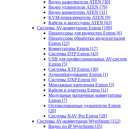
Видео разветвители ATEN
[30]
Видео удлинители ATEN
[79]
Видео конвертеры ATEN
[31]
KVM-переключатели ATEN
[9]
Кабели и аксессуары ATEN
[63]
Системы AV-коммутации Extron
[199]
Процессоры для видеостен Extron
[6]
Процессоры обработки видеосигналов
Extron
[22]
Коммутаторы Extron
[17]
Системы DTP Extron
[43]
USB для профессиональных AV-систем
Extron
[5]
Системы XTP Extron
[30]
Аудиооборудование Extron
[1]
Системы DXP Extron
[6]
Монтажные крепления Extron
[3]
Кабели и адаптеры Extron
[11]
Модульные матричные коммутаторы
Extron
[7]
Оптоволоконные удлинители Extron
[20]
Системы NAV Pro Extron
[28]
Системы AV-коммутации WyreStorm
[152]
Видео по IP WyreStorm
[35]