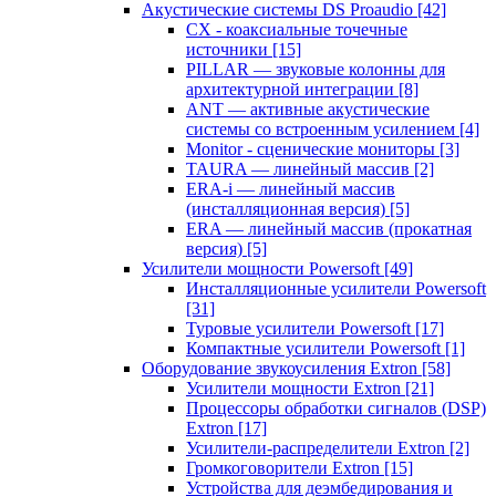
Акустические системы DS Proaudio
[42]
CX - коаксиальные точечные
источники
[15]
PILLAR — звуковые колонны для
архитектурной интеграции
[8]
ANT — активные акустические
системы со встроенным усилением
[4]
Monitor - сценические мониторы
[3]
TAURA — линейный массив
[2]
ERA-i — линейный массив
(инсталляционная версия)
[5]
ERA — линейный массив (прокатная
версия)
[5]
Усилители мощности Powersoft
[49]
Инсталляционные усилители Powersoft
[31]
Туровые усилители Powersoft
[17]
Компактные усилители Powersoft
[1]
Оборудование звукоусиления Extron
[58]
Усилители мощности Extron
[21]
Процессоры обработки сигналов (DSP)
Extron
[17]
Усилители-распределители Extron
[2]
Громкоговорители Extron
[15]
Устройства для деэмбедирования и