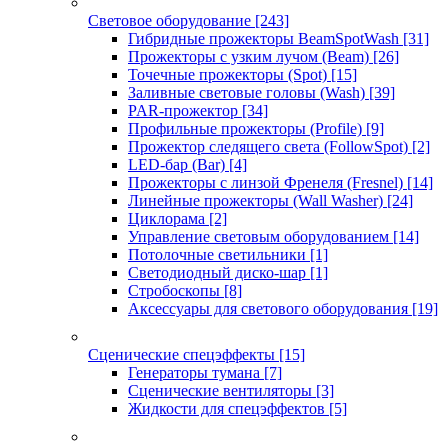
Световое оборудование
[243]
Гибридные прожекторы BeamSpotWash
[31]
Прожекторы с узким лучом (Beam)
[26]
Точечные прожекторы (Spot)
[15]
Заливные световые головы (Wash)
[39]
PAR-прожектор
[34]
Профильные прожекторы (Profile)
[9]
Прожектор следящего света (FollowSpot)
[2]
LED-бар (Bar)
[4]
Прожекторы с линзой Френеля (Fresnel)
[14]
Линейные прожекторы (Wall Washer)
[24]
Циклорама
[2]
Управление световым оборудованием
[14]
Потолочные светильники
[1]
Светодиодный диско-шар
[1]
Стробоскопы
[8]
Аксессуары для светового оборудования
[19]
Сценические спецэффекты
[15]
Генераторы тумана
[7]
Сценические вентиляторы
[3]
Жидкости для спецэффектов
[5]