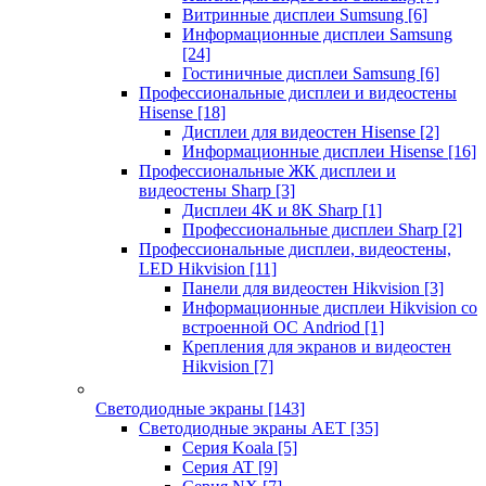
Витринные дисплеи Sumsung
[6]
Информационные дисплеи Samsung
[24]
Гостиничные дисплеи Samsung
[6]
Профессиональные дисплеи и видеостены
Hisense
[18]
Дисплеи для видеостен Hisense
[2]
Информационные дисплеи Hisense
[16]
Профессиональные ЖК дисплеи и
видеостены Sharp
[3]
Дисплеи 4K и 8K Sharp
[1]
Профессиональные дисплеи Sharp
[2]
Профессиональные дисплеи, видеостены,
LED Hikvision
[11]
Панели для видеостен Hikvision
[3]
Информационные дисплеи Hikvision со
встроенной ОС Andriod
[1]
Крепления для экранов и видеостен
Hikvision
[7]
Светодиодные экраны
[143]
Светодиодные экраны AET
[35]
Cерия Koala
[5]
Серия AT
[9]