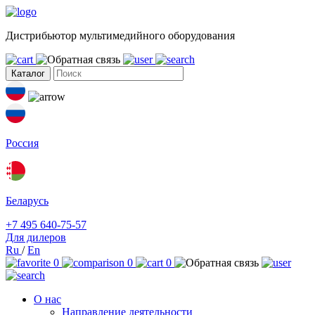
Дистрибьютор мультимедийного оборудования
Каталог
Россия
Беларусь
+7 495 640-75-57
Для дилеров
Ru
/
En
0
0
0
О нас
Направление деятельности