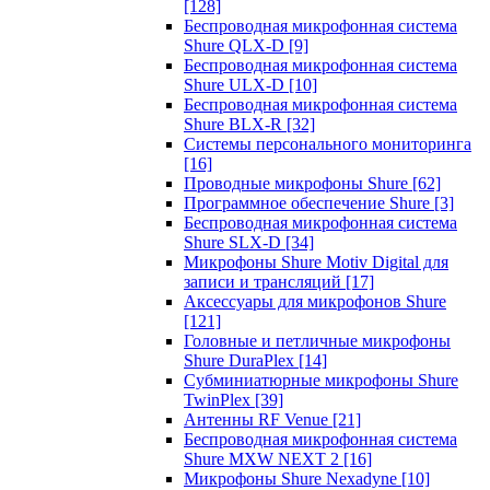
[128]
Беспроводная микрофонная система
Shure QLX-D
[9]
Беспроводная микрофонная система
Shure ULX-D
[10]
Беспроводная микрофонная система
Shure BLX-R
[32]
Системы персонального мониторинга
[16]
Проводные микрофоны Shure
[62]
Программное обеспечение Shure
[3]
Беспроводная микрофонная система
Shure SLX-D
[34]
Микрофоны Shure Motiv Digital для
записи и трансляций
[17]
Аксессуары для микрофонов Shure
[121]
Головные и петличные микрофоны
Shure DuraPlex
[14]
Субминиатюрные микрофоны Shure
TwinPlex
[39]
Антенны RF Venue
[21]
Беспроводная микрофонная система
Shure MXW NEXT 2
[16]
Микрофоны Shure Nexadyne
[10]