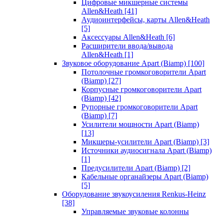
Цифровые микшерные системы
Allen&Heath
[41]
Аудиоинтерфейсы, карты Allen&Heath
[5]
Аксессуары Allen&Heath
[6]
Расширители ввода/вывода
Allen&Heath
[1]
Звуковое оборудование Apart (Biamp)
[100]
Потолочные громкоговорители Apart
(Biamp)
[27]
Корпусные громкоговорители Apart
(Biamp)
[42]
Рупорные громкоговорители Apart
(Biamp)
[7]
Усилители мощности Apart (Biamp)
[13]
Микшеры-усилители Apart (Biamp)
[3]
Источники аудиосигнала Apart (Biamp)
[1]
Предусилители Apart (Biamp)
[2]
Кабельные органайзеры Apart (Biamp)
[5]
Оборудование звукоусиления Renkus-Heinz
[38]
Управляемые звуковые колонны