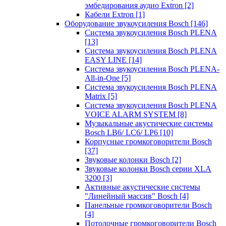
эмбедирования аудио Extron
[2]
Кабели Extron
[1]
Оборудование звукоусиления Bosch
[146]
Система звукоусиления Bosch PLENA
[13]
Система звукоусиления Bosch PLENA
EASY LINE
[14]
Система звукоусиления Bosch PLENA-
All-in-One
[5]
Система звукоусиления Bosch PLENA
Matrix
[5]
Система звукоусиления Bosch PLENA
VOICE ALARM SYSTEM
[8]
Музыкальные акустические системы
Bosch LB6/ LC6/ LP6
[10]
Корпусные громкоговорители Bosch
[37]
Звуковые колонки Bosch
[2]
Звуковые колонки Bosch серии XLA
3200
[3]
Активные акустические системы
"Линейный массив" Bosch
[4]
Панельные громкоговорители Bosch
[4]
Потолочные громкоговорители Bosch