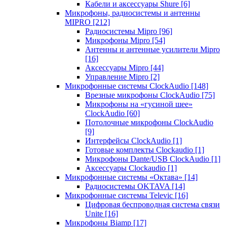
Кабели и аксессуары Shure
[6]
Микрофоны, радиосистемы и антенны
MIPRO
[212]
Радиосистемы Mipro
[96]
Микрофоны Mipro
[54]
Антенны и антенные усилители Mipro
[16]
Аксессуары Mipro
[44]
Управление Mipro
[2]
Микрофонные системы ClockAudio
[148]
Врезные микрофоны ClockAudio
[75]
Микрофоны на «гусиной шее»
ClockAudio
[60]
Потолочные микрофоны ClockAudio
[9]
Интерфейсы ClockAudio
[1]
Готовые комплекты Clockaudio
[1]
Микрофоны Dante/USB ClockAudio
[1]
Аксессуары Clockaudio
[1]
Микрофонные системы «Октава»
[14]
Радиосистемы OKTAVA
[14]
Микрофонные системы Televic
[16]
Цифровая беспроводная система связи
Unite
[16]
Микрофоны Biamp
[17]