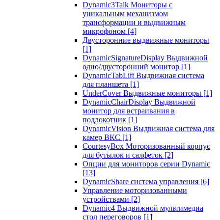
Dynamic3Talk Мониторы с
уникальным механизмом
трансформации и выдвижным
микрофоном
[4]
Двусторонние выдвижные мониторы
[1]
DynamicSignatureDisplay Выдвижной
одно/двусторонний монитор
[1]
DynamicTabLift Выдвижная система
для планшета
[1]
UnderCover Выдвижные мониторы
[1]
DynamicChairDisplay Выдвижной
монитор для встраивания в
подлокотник
[1]
DynamicVision Выдвижная система для
камер ВКС
[1]
CourtesyBox Моторизованный корпус
для бутылок и салфеток
[2]
Опции для мониторов серии Dynamic
[13]
DynamicShare система управления
[6]
Управление моторизованными
устройствами
[2]
Dynamic4 Выдвижной мультимедиа
стол переговоров
[1]