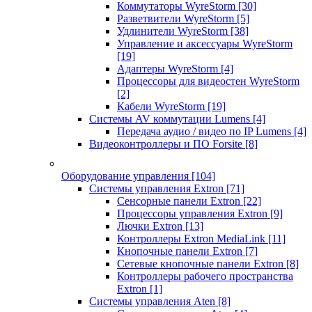
Коммутаторы WyreStorm
[30]
Разветвители WyreStorm
[5]
Удлинители WyreStorm
[38]
Управление и аксессуары WyreStorm
[19]
Адаптеры WyreStorm
[4]
Процессоры для видеостен WyreStorm
[2]
Кабели WyreStorm
[19]
Системы AV коммутации Lumens
[4]
Передача аудио / видео по IP Lumens
[4]
Видеоконтроллеры и ПО Forsite
[8]
Оборудование управления
[104]
Системы управления Extron
[71]
Сенсорные панели Extron
[22]
Процессоры управления Extron
[9]
Лючки Extron
[13]
Контроллеры Extron MediaLink
[11]
Кнопочные панели Extron
[7]
Сетевые кнопочные панели Extron
[8]
Контроллеры рабочего пространства
Extron
[1]
Системы управления Aten
[8]