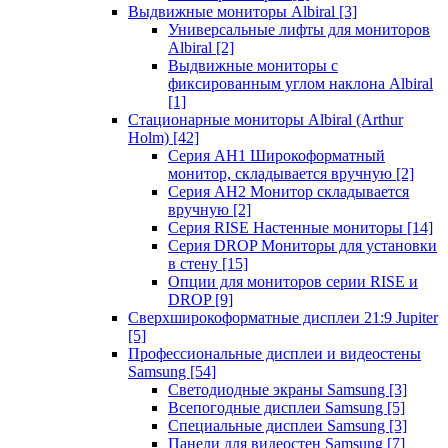
Выдвижные мониторы Albiral
[3]
Универсальные лифты для мониторов
Albiral
[2]
Выдвижные мониторы с
фиксированным углом наклона Albiral
[1]
Стационарные мониторы Albiral (Arthur
Holm)
[42]
Серия AH1 Широкоформатный
монитор, складывается вручную
[2]
Серия AH2 Монитор складывается
вручную
[2]
Серия RISE Настенные мониторы
[14]
Серия DROP Мониторы для установки
в стену
[15]
Опции для мониторов серии RISE и
DROP
[9]
Сверхширокоформатные дисплеи 21:9 Jupiter
[5]
Профессиональные дисплеи и видеостены
Samsung
[54]
Светодиодные экраны Samsung
[3]
Всепогодные дисплеи Samsung
[5]
Специальные дисплеи Samsung
[3]
Панели для видеостен Samsung
[7]