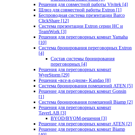
Решения для совместной работы Vivitek
[4]
Шлюз для совместной работы Extron
[1]
Беспроводная система презентации Barco
ClickShare
[12]
Система презентации Extron серии HC и
TeamWork
[3]
Решения для переговорных комнат Yamaha
[10]
Система бронирования переговорных Extron
[4]
Состав системы бронирования
переговорных
[4]
Решения для переговорных комнат
WyreStorm
[29]
Решения «все-в-одном» Kandao
[8]
Система бронирования помещений ATEN
[5]
Решение для переговорных комнат Gonsin
[1]
Система бронирования помещений Biamp
[2]
Решения для переговорных комнат
TaverLAB
[3]
BYOD/BYOM-решения
[3]
Решение для переговорных комнат ATEN
[2]
Решение для переговорных комнат Biamp
[40]