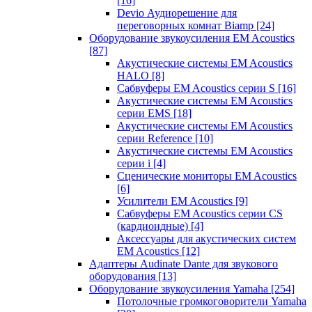
[16]
Devio Аудиорешение для
переговорных комнат Biamp
[24]
Оборудование звукоусиления EM Acoustics
[87]
Акустические системы EM Acoustics
HALO
[8]
Сабвуферы EM Acoustics серии S
[16]
Акустические системы EM Acoustics
серии EMS
[18]
Акустические системы EM Acoustics
серии Reference
[10]
Акустические системы EM Acoustics
серии i
[4]
Сценические мониторы EM Acoustics
[6]
Усилители EM Acoustics
[9]
Сабвуферы EM Acoustics серии CS
(кардиоидные)
[4]
Аксессуары для акустических систем
EM Acoustics
[12]
Адаптеры Audinate Dante для звукового
оборудования
[13]
Оборудование звукоусиления Yamaha
[254]
Потолочные громкоговорители Yamaha