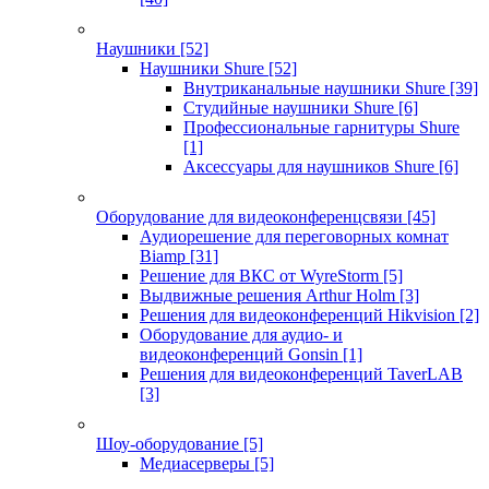
Наушники
[52]
Наушники Shure
[52]
Внутриканальные наушники Shure
[39]
Студийные наушники Shure
[6]
Профессиональные гарнитуры Shure
[1]
Аксессуары для наушников Shure
[6]
Оборудование для видеоконференцсвязи
[45]
Аудиорешение для переговорных комнат
Biamp
[31]
Решение для ВКС от WyreStorm
[5]
Выдвижные решения Arthur Holm
[3]
Решения для видеоконференций Hikvision
[2]
Оборудование для аудио- и
видеоконференций Gonsin
[1]
Решения для видеоконференций TaverLAB
[3]
Шоу-оборудование
[5]
Медиасерверы
[5]