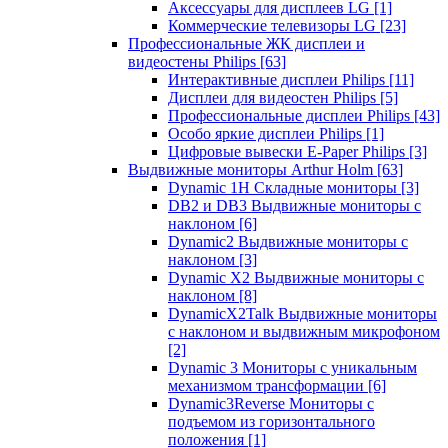
Аксессуары для дисплеев LG
[1]
Коммерческие телевизоры LG
[23]
Профессиональные ЖК дисплеи и
видеостены Philips
[63]
Интерактивные дисплеи Philips
[11]
Дисплеи для видеостен Philips
[5]
Профессиональные дисплеи Philips
[43]
Особо яркие дисплеи Philips
[1]
Цифровые вывески E-Paper Philips
[3]
Выдвижные мониторы Arthur Holm
[63]
Dynamic 1Н Складные мониторы
[3]
DB2 и DB3 Выдвижные мониторы с
наклоном
[6]
Dynamic2 Выдвижные мониторы с
наклоном
[3]
Dynamic X2 Выдвижные мониторы с
наклоном
[8]
DynamicX2Talk Выдвижные мониторы
с наклоном и выдвижным микрофоном
[2]
Dynamic 3 Мониторы с уникальным
механизмом трансформации
[6]
Dynamic3Reverse Мониторы с
подъемом из горизонтального
положения
[1]