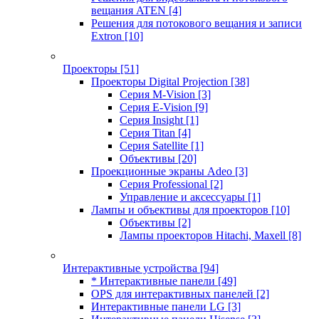
вещания ATEN
[4]
Решения для потокового вещания и записи
Extron
[10]
Проекторы
[51]
Проекторы Digital Projection
[38]
Серия M-Vision
[3]
Серия E-Vision
[9]
Серия Insight
[1]
Серия Titan
[4]
Серия Satellite
[1]
Объективы
[20]
Проекционные экраны Adeo
[3]
Серия Professional
[2]
Управление и аксессуары
[1]
Лампы и объективы для проекторов
[10]
Объективы
[2]
Лампы проекторов Hitachi, Maxell
[8]
Интерактивные устройства
[94]
* Интерактивные панели
[49]
OPS для интерактивных панелей
[2]
Интерактивные панели LG
[3]