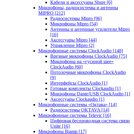
Кабели и аксессуары Shure
[6]
Микрофоны, радиосистемы и антенны
MIPRO
[212]
Радиосистемы Mipro
[96]
Микрофоны Mipro
[54]
Антенны и антенные усилители Mipro
[16]
Аксессуары Mipro
[44]
Управление Mipro
[2]
Микрофонные системы ClockAudio
[148]
Врезные микрофоны ClockAudio
[75]
Микрофоны на «гусиной шее»
ClockAudio
[60]
Потолочные микрофоны ClockAudio
[9]
Интерфейсы ClockAudio
[1]
Готовые комплекты Clockaudio
[1]
Микрофоны Dante/USB ClockAudio
[1]
Аксессуары Clockaudio
[1]
Микрофонные системы «Октава»
[14]
Радиосистемы OKTAVA
[14]
Микрофонные системы Televic
[16]
Цифровая беспроводная система связи
Unite
[16]
Микрофоны Biamp
[17]