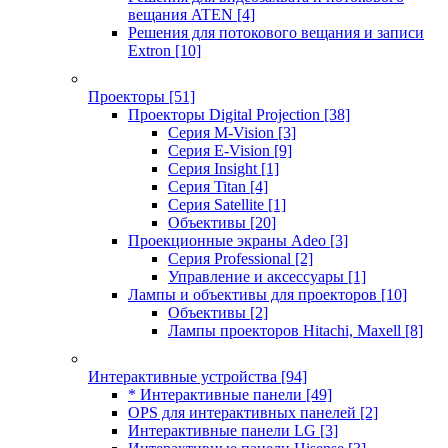
вещания ATEN
[4]
Решения для потокового вещания и записи
Extron
[10]
Проекторы
[51]
Проекторы Digital Projection
[38]
Серия M-Vision
[3]
Серия E-Vision
[9]
Серия Insight
[1]
Серия Titan
[4]
Серия Satellite
[1]
Объективы
[20]
Проекционные экраны Adeo
[3]
Серия Professional
[2]
Управление и аксессуары
[1]
Лампы и объективы для проекторов
[10]
Объективы
[2]
Лампы проекторов Hitachi, Maxell
[8]
Интерактивные устройства
[94]
* Интерактивные панели
[49]
OPS для интерактивных панелей
[2]
Интерактивные панели LG
[3]