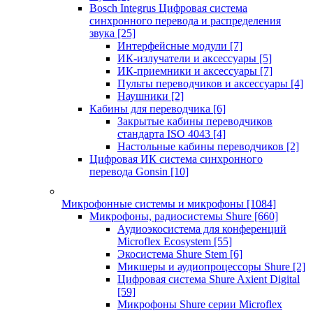
Bosch Integrus Цифровая система
синхронного перевода и распределения
звука
[25]
Интерфейсные модули
[7]
ИК-излучатели и аксессуары
[5]
ИК-приемники и аксессуары
[7]
Пульты переводчиков и аксессуары
[4]
Наушники
[2]
Кабины для переводчика
[6]
Закрытые кабины переводчиков
стандарта ISO 4043
[4]
Настольные кабины переводчиков
[2]
Цифровая ИК система синхронного
перевода Gonsin
[10]
Микрофонные системы и микрофоны
[1084]
Микрофоны, радиосистемы Shure
[660]
Аудиоэкосистема для конференций
Microflex Ecosystem
[55]
Экосистема Shure Stem
[6]
Микшеры и аудиопроцессоры Shure
[2]
Цифровая система Shure Axient Digital
[59]
Микрофоны Shure серии Microflex