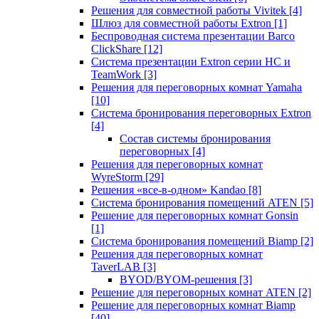
Решения для совместной работы Vivitek
[4]
Шлюз для совместной работы Extron
[1]
Беспроводная система презентации Barco
ClickShare
[12]
Система презентации Extron серии HC и
TeamWork
[3]
Решения для переговорных комнат Yamaha
[10]
Система бронирования переговорных Extron
[4]
Состав системы бронирования
переговорных
[4]
Решения для переговорных комнат
WyreStorm
[29]
Решения «все-в-одном» Kandao
[8]
Система бронирования помещений ATEN
[5]
Решение для переговорных комнат Gonsin
[1]
Система бронирования помещений Biamp
[2]
Решения для переговорных комнат
TaverLAB
[3]
BYOD/BYOM-решения
[3]
Решение для переговорных комнат ATEN
[2]
Решение для переговорных комнат Biamp
[40]