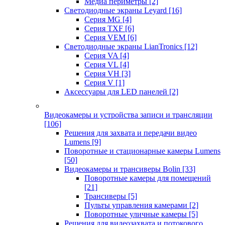
Медиа периметры
[2]
Светодиодные экраны Leyard
[16]
Серия MG
[4]
Серия TXF
[6]
Серия VEM
[6]
Светодиодные экраны LianTronics
[12]
Серия VA
[4]
Серия VL
[4]
Серия VH
[3]
Серия V
[1]
Аксессуары для LED панелей
[2]
Видеокамеры и устройства записи и трансляции
[106]
Решения для захвата и передачи видео
Lumens
[9]
Поворотные и стационарные камеры Lumens
[50]
Видеокамеры и трансиверы Bolin
[33]
Поворотные камеры для помещений
[21]
Трансиверы
[5]
Пульты управления камерами
[2]
Поворотные уличные камеры
[5]
Решения для видеозахвата и потокового