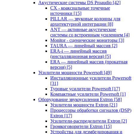
Акустические системы DS Proaudio
[42]
CX - коаксиальные точечные
источники
[15]
PILLAR — звуковые колонны для
архитектурной интеграции
[8]
ANT — активные акустические
системы со встроенным усилением
[4]
Monitor - сценические мониторы
[3]
TAURA — линейный массив
[2]
ERA-i — линейный массив
(инсталляционная версия)
[5]
ERA — линейный массив (прокатная
версия)
[5]
Усилители мощности Powersoft
[49]
Инсталляционные усилители Powersoft
[31]
Туровые усилители Powersoft
[17]
Компактные усилители Powersoft
[1]
Оборудование звукоусиления Extron
[58]
Усилители мощности Extron
[21]
Процессоры обработки сигналов (DSP)
Extron
[17]
Усилители-распределители Extron
[2]
Громкоговорители Extron
[15]
Устройства для деэмбедирования и