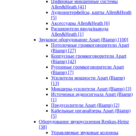
Цифровые микшерные системы
Allen&Heath
[41]
Аудиоинтерфейсы, карты Allen&Heath
[5]
Аксессуары Allen&Heath
[6]
Расширители ввода/вывода
Allen&Heath
[1]
Звуковое оборудование Apart (Biamp)
[100]
Потолочные громкоговорители Apart
(Biamp)
[27]
Корпусные громкоговорители Apart
(Biamp)
[42]
Рупорные громкоговорители Apart
(Biamp)
[7]
Усилители мощности Apart (Biamp)
[13]
Микшеры-усилители Apart (Biamp)
[3]
Источники аудиосигнала Apart (Biamp)
[1]
Предусилители Apart (Biamp)
[2]
Кабельные органайзеры Apart (Biamp)
[5]
Оборудование звукоусиления Renkus-Heinz
[38]
Управляемые звуковые колонны