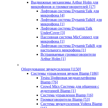
Выдвижные механизмы Arthur Holm для
микрофонов и громкоговорителей
[17]
Лифтовая система DynamicTalk для
микрофона
[4]
Лифтовая система DynamicTalkH для
микрофона
[1]
Лифтовая система DynamicTalk
UnderCover
[3]
Пассивная система MicConnect для
микрофона
[1]
Лифтовая система DynamicTalkB для
настольного микрофона
[1]
Встраиваемые громкоговорители
Arthur Holm
[1]
Оборудование звукоусиления
[1150]
Системы управления звуком Biamp
[186]
Tesira Цифровая медиаплатформа
Biamp
[76]
Crowd Mics Система для общения с
аудиторией Biamp
[1]
Система управления Biamp
[16]
Громкоговорители Biamp
[53]
Система звукоусиления Voltera Biamp