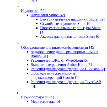
Наушники
[52]
Наушники Shure
[52]
Внутриканальные наушники Shure
[39]
Студийные наушники Shure
[6]
Профессиональные гарнитуры Shure
[1]
Аксессуары для наушников Shure
[6]
Оборудование для видеоконференцсвязи
[45]
Аудиорешение для переговорных комнат
Biamp
[31]
Решение для ВКС от WyreStorm
[5]
Выдвижные решения Arthur Holm
[3]
Решения для видеоконференций Hikvision
[2]
Оборудование для аудио- и
видеоконференций Gonsin
[1]
Решения для видеоконференций TaverLAB
[3]
Шоу-оборудование
[5]
Медиасерверы
[5]