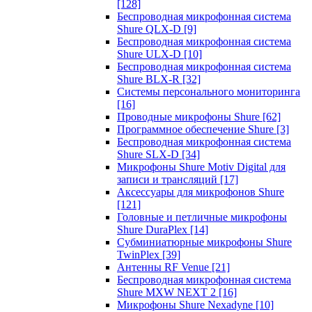
[128]
Беспроводная микрофонная система
Shure QLX-D
[9]
Беспроводная микрофонная система
Shure ULX-D
[10]
Беспроводная микрофонная система
Shure BLX-R
[32]
Системы персонального мониторинга
[16]
Проводные микрофоны Shure
[62]
Программное обеспечение Shure
[3]
Беспроводная микрофонная система
Shure SLX-D
[34]
Микрофоны Shure Motiv Digital для
записи и трансляций
[17]
Аксессуары для микрофонов Shure
[121]
Головные и петличные микрофоны
Shure DuraPlex
[14]
Субминиатюрные микрофоны Shure
TwinPlex
[39]
Антенны RF Venue
[21]
Беспроводная микрофонная система
Shure MXW NEXT 2
[16]
Микрофоны Shure Nexadyne
[10]