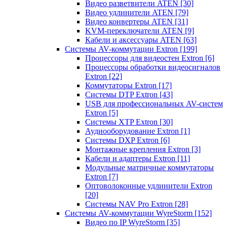
Видео разветвители ATEN
[30]
Видео удлинители ATEN
[79]
Видео конвертеры ATEN
[31]
KVM-переключатели ATEN
[9]
Кабели и аксессуары ATEN
[63]
Системы AV-коммутации Extron
[199]
Процессоры для видеостен Extron
[6]
Процессоры обработки видеосигналов
Extron
[22]
Коммутаторы Extron
[17]
Системы DTP Extron
[43]
USB для профессиональных AV-систем
Extron
[5]
Системы XTP Extron
[30]
Аудиооборудование Extron
[1]
Системы DXP Extron
[6]
Монтажные крепления Extron
[3]
Кабели и адаптеры Extron
[11]
Модульные матричные коммутаторы
Extron
[7]
Оптоволоконные удлинители Extron
[20]
Системы NAV Pro Extron
[28]
Системы AV-коммутации WyreStorm
[152]
Видео по IP WyreStorm
[35]