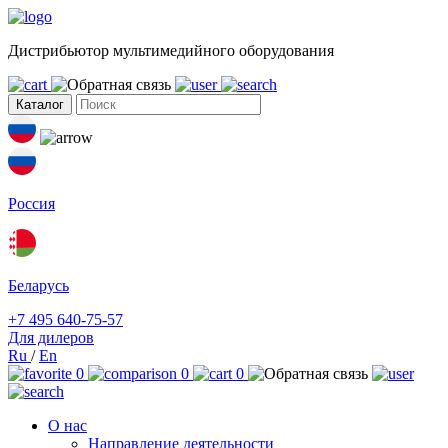
Дистрибьютор мультимедийного оборудования
Каталог
Россия
Беларусь
+7 495 640-75-57
Для дилеров
Ru
/
En
0
0
0
О нас
Направление деятельности