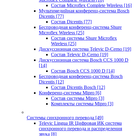
Состав Microflex Complete Wireless
[16]
Мультимедийная конференц-система Bosch
Dicentis
[77]
Состав Dicentis
[77]
Беспроводная конференц-система Shure
Microflex Wireless
[25]
Состав системы Shure Microflex
Wireless
[25]
Дискуссионная система Televic D-Cerno
[19]
Состав Televic D-Cerno
[19]
Дискуссионная система Bosch CCS 1000 D
[14]
Состав Bosch CCS 1000 D
[14]
Беспроводная конференц-система Bosch
Dicentis
[12]
Состав Dicentis Bosch
[12]
Конференц-системы Mipro
[6]
Состав системы Mipro
[3]
Комплекты системы Mipro
[3]
Системы синхронного перевода
[49]
Televic Lingua IR Цифровая ИК система
синхронного перевода и распределения
звука
[8]