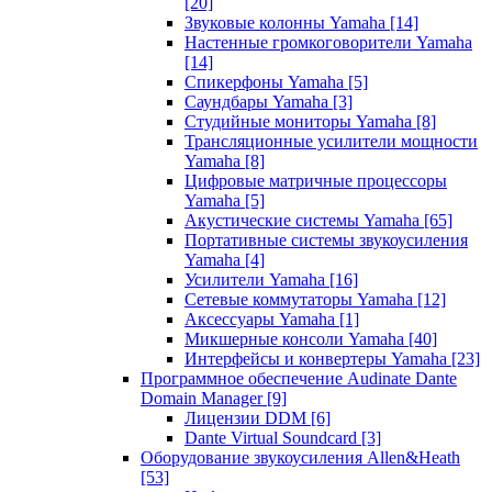
[20]
Звуковые колонны Yamaha
[14]
Настенные громкоговорители Yamaha
[14]
Спикерфоны Yamaha
[5]
Саундбары Yamaha
[3]
Студийные мониторы Yamaha
[8]
Трансляционные усилители мощности
Yamaha
[8]
Цифровые матричные процессоры
Yamaha
[5]
Акустические системы Yamaha
[65]
Портативные системы звукоусиления
Yamaha
[4]
Усилители Yamaha
[16]
Сетевые коммутаторы Yamaha
[12]
Аксессуары Yamaha
[1]
Микшерные консоли Yamaha
[40]
Интерфейсы и конвертеры Yamaha
[23]
Программное обеспечение Audinate Dante
Domain Manager
[9]
Лицензии DDM
[6]
Dante Virtual Soundcard
[3]
Оборудование звукоусиления Allen&Heath
[53]