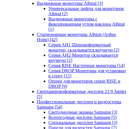
Выдвижные мониторы Albiral
[3]
Универсальные лифты для мониторов
Albiral
[2]
Выдвижные мониторы с
фиксированным углом наклона Albiral
[1]
Стационарные мониторы Albiral (Arthur
Holm)
[42]
Серия AH1 Широкоформатный
монитор, складывается вручную
[2]
Серия AH2 Монитор складывается
вручную
[2]
Серия RISE Настенные мониторы
[14]
Серия DROP Мониторы для установки
в стену
[15]
Опции для мониторов серии RISE и
DROP
[9]
Сверхширокоформатные дисплеи 21:9 Jupiter
[5]
Профессиональные дисплеи и видеостены
Samsung
[54]
Светодиодные экраны Samsung
[3]
Всепогодные дисплеи Samsung
[5]
Специальные дисплеи Samsung
[3]
Панели для видеостен Samsung
[7]