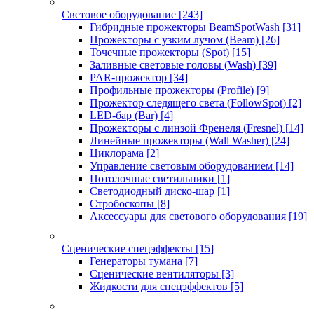
Световое оборудование
[243]
Гибридные прожекторы BeamSpotWash
[31]
Прожекторы с узким лучом (Beam)
[26]
Точечные прожекторы (Spot)
[15]
Заливные световые головы (Wash)
[39]
PAR-прожектор
[34]
Профильные прожекторы (Profile)
[9]
Прожектор следящего света (FollowSpot)
[2]
LED-бар (Bar)
[4]
Прожекторы с линзой Френеля (Fresnel)
[14]
Линейные прожекторы (Wall Washer)
[24]
Циклорама
[2]
Управление световым оборудованием
[14]
Потолочные светильники
[1]
Светодиодный диско-шар
[1]
Стробоскопы
[8]
Аксессуары для светового оборудования
[19]
Сценические спецэффекты
[15]
Генераторы тумана
[7]
Сценические вентиляторы
[3]
Жидкости для спецэффектов
[5]