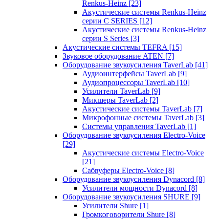
Renkus-Heinz
[23]
Акустические системы Renkus-Heinz
серии C SERIES
[12]
Акустические системы Renkus-Heinz
серии S Series
[3]
Акустические системы TEFRA
[15]
Звуковое оборудование ATEN
[7]
Оборудование звукоусиления TaverLab
[41]
Аудиоинтерфейсы TaverLab
[9]
Аудиопроцессоры TaverLab
[10]
Усилители TaverLab
[9]
Микшеры TaverLab
[2]
Акустические системы TaverLab
[7]
Микрофонные системы TaverLab
[3]
Системы управления TaverLab
[1]
Оборудование звукоусиления Electro-Voice
[29]
Акустические системы Electro-Voice
[21]
Сабвуферы Electro-Voice
[8]
Оборудование звукоусиления Dynacord
[8]
Усилители мощности Dynacord
[8]
Оборудование звукоусиления SHURE
[9]
Усилители Shure
[1]
Громкоговорители Shure
[8]