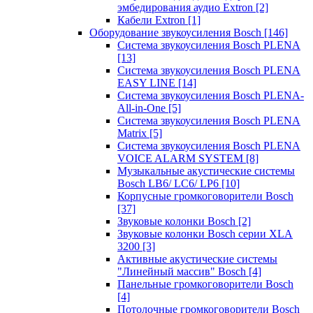
эмбедирования аудио Extron
[2]
Кабели Extron
[1]
Оборудование звукоусиления Bosch
[146]
Система звукоусиления Bosch PLENA
[13]
Система звукоусиления Bosch PLENA
EASY LINE
[14]
Система звукоусиления Bosch PLENA-
All-in-One
[5]
Система звукоусиления Bosch PLENA
Matrix
[5]
Система звукоусиления Bosch PLENA
VOICE ALARM SYSTEM
[8]
Музыкальные акустические системы
Bosch LB6/ LC6/ LP6
[10]
Корпусные громкоговорители Bosch
[37]
Звуковые колонки Bosch
[2]
Звуковые колонки Bosch серии XLA
3200
[3]
Активные акустические системы
"Линейный массив" Bosch
[4]
Панельные громкоговорители Bosch
[4]
Потолочные громкоговорители Bosch