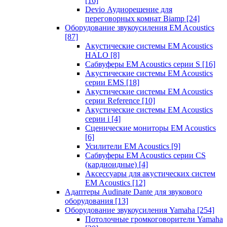
[16]
Devio Аудиорешение для
переговорных комнат Biamp
[24]
Оборудование звукоусиления EM Acoustics
[87]
Акустические системы EM Acoustics
HALO
[8]
Сабвуферы EM Acoustics серии S
[16]
Акустические системы EM Acoustics
серии EMS
[18]
Акустические системы EM Acoustics
серии Reference
[10]
Акустические системы EM Acoustics
серии i
[4]
Сценические мониторы EM Acoustics
[6]
Усилители EM Acoustics
[9]
Сабвуферы EM Acoustics серии CS
(кардиоидные)
[4]
Аксессуары для акустических систем
EM Acoustics
[12]
Адаптеры Audinate Dante для звукового
оборудования
[13]
Оборудование звукоусиления Yamaha
[254]
Потолочные громкоговорители Yamaha