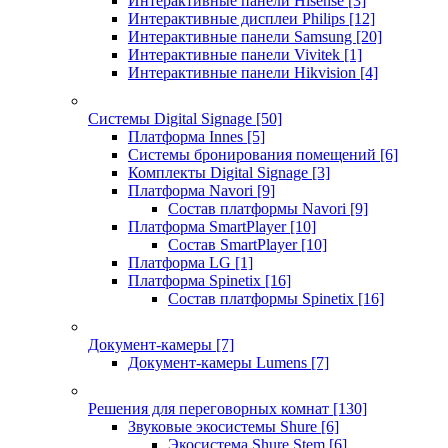
Интерактивные панели Hisense
[3]
Интерактивные дисплеи Philips
[12]
Интерактивные панели Samsung
[20]
Интерактивные панели Vivitek
[1]
Интерактивные панели Hikvision
[4]
Системы Digital Signage
[50]
Платформа Innes
[5]
Системы бронирования помещений
[6]
Комплекты Digital Signage
[3]
Платформа Navori
[9]
Состав платформы Navori
[9]
Платформа SmartPlayer
[10]
Состав SmartPlayer
[10]
Платформа LG
[1]
Платформа Spinetix
[16]
Состав платформы Spinetix
[16]
Документ-камеры
[7]
Документ-камеры Lumens
[7]
Решения для переговорных комнат
[130]
Звуковые экосистемы Shure
[6]
Экосистема Shure Stem
[6]