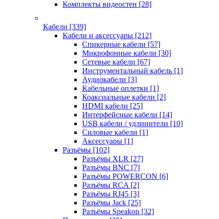
Комплекты видеостен
[28]
Кабели
[339]
Кабели и аксессуары
[212]
Спикерные кабели
[57]
Микрофонные кабели
[30]
Сетевые кабели
[67]
Инструментальный кабель
[1]
Аудиокабели
[3]
Кабельные оплетки
[1]
Коаксиальные кабели
[2]
HDMI кабели
[25]
Интерфейсные кабели
[14]
USB кабели / удлинители
[10]
Силовые кабели
[1]
Аксессуары
[1]
Разъёмы
[102]
Разъёмы XLR
[27]
Разъёмы BNC
[7]
Разъёмы POWERCON
[6]
Разъёмы RCA
[2]
Разъёмы RJ45
[3]
Разъёмы Jack
[25]
Разъёмы Speakon
[32]