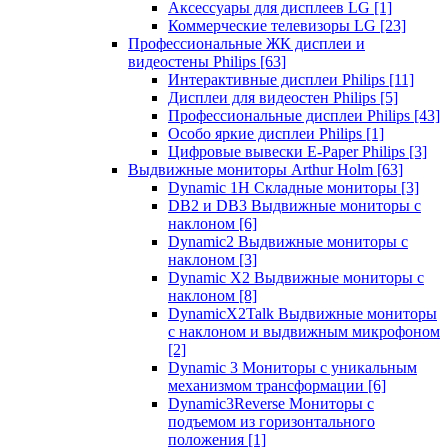
Аксессуары для дисплеев LG
[1]
Коммерческие телевизоры LG
[23]
Профессиональные ЖК дисплеи и
видеостены Philips
[63]
Интерактивные дисплеи Philips
[11]
Дисплеи для видеостен Philips
[5]
Профессиональные дисплеи Philips
[43]
Особо яркие дисплеи Philips
[1]
Цифровые вывески E-Paper Philips
[3]
Выдвижные мониторы Arthur Holm
[63]
Dynamic 1Н Складные мониторы
[3]
DB2 и DB3 Выдвижные мониторы с
наклоном
[6]
Dynamic2 Выдвижные мониторы с
наклоном
[3]
Dynamic X2 Выдвижные мониторы с
наклоном
[8]
DynamicX2Talk Выдвижные мониторы
с наклоном и выдвижным микрофоном
[2]
Dynamic 3 Мониторы с уникальным
механизмом трансформации
[6]
Dynamic3Reverse Мониторы с
подъемом из горизонтального
положения
[1]