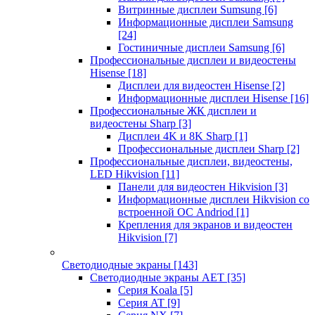
Витринные дисплеи Sumsung
[6]
Информационные дисплеи Samsung
[24]
Гостиничные дисплеи Samsung
[6]
Профессиональные дисплеи и видеостены
Hisense
[18]
Дисплеи для видеостен Hisense
[2]
Информационные дисплеи Hisense
[16]
Профессиональные ЖК дисплеи и
видеостены Sharp
[3]
Дисплеи 4K и 8K Sharp
[1]
Профессиональные дисплеи Sharp
[2]
Профессиональные дисплеи, видеостены,
LED Hikvision
[11]
Панели для видеостен Hikvision
[3]
Информационные дисплеи Hikvision со
встроенной ОС Andriod
[1]
Крепления для экранов и видеостен
Hikvision
[7]
Светодиодные экраны
[143]
Светодиодные экраны AET
[35]
Cерия Koala
[5]
Серия AT
[9]