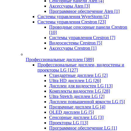
Сенсорные панели Aten
[4]
Аксессуары Aten
[3]
Программное обеспечение Aten
[1]
Системы управления WyreStorm
[2]
Системы управления Crestron
[23]
Проводные сенсорные панели Crestron
[10]
Системы управления Crestron
[7]
Видеосистемы Crestron
[5]
Аксессуары Crestron
[1]
Профессиональные дисплеи
[389]
Профессиональные дисплеи, видеостены и
проекторы LG
[127]
Стандартные дисплеи LG
[2]
Ultra HD дисплеи LG
[26]
Дисплеи для видеостен LG
[13]
Комплекты видеостен LG
[28]
Ultra Stretch дисплеи LG
[2]
Дисплеи повышенной яркости LG
[5]
Прозрачные дисплеи LG
[4]
OLED дисплеи LG
[5]
Сенсорные дисплеи LG
[3]
Проекторы LG
[13]
Программное обеспечение LG
[1]