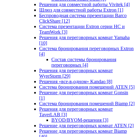
Решения для совместной работы Vivitek
[4]
Шлюз для совместной работы Extron
[1]
Беспроводная система презентации Barco
ClickShare
[12]
Система презентации Extron серии HC и
TeamWork
[3]
Решения для переговорных комнат Yamaha
[10]
Система бронирования переговорных Extron
[4]
Состав системы бронирования
переговорных
[4]
Решения для переговорных комнат
WyreStorm
[29]
Решения «все-в-одном» Kandao
[8]
Система бронирования помещений ATEN
[5]
Решение для переговорных комнат Gonsin
[1]
Система бронирования помещений Biamp
[2]
Решения для переговорных комнат
TaverLAB
[3]
BYOD/BYOM-решения
[3]
Решение для переговорных комнат ATEN
[2]
Решение для переговорных комнат Biamp
[40]