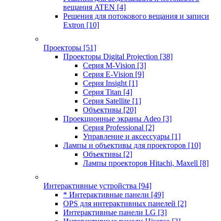
вещания ATEN
[4]
Решения для потокового вещания и записи
Extron
[10]
Проекторы
[51]
Проекторы Digital Projection
[38]
Серия M-Vision
[3]
Серия E-Vision
[9]
Серия Insight
[1]
Серия Titan
[4]
Серия Satellite
[1]
Объективы
[20]
Проекционные экраны Adeo
[3]
Серия Professional
[2]
Управление и аксессуары
[1]
Лампы и объективы для проекторов
[10]
Объективы
[2]
Лампы проекторов Hitachi, Maxell
[8]
Интерактивные устройства
[94]
* Интерактивные панели
[49]
OPS для интерактивных панелей
[2]
Интерактивные панели LG
[3]