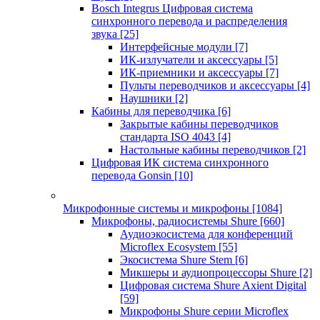
Bosch Integrus Цифровая система
синхронного перевода и распределения
звука
[25]
Интерфейсные модули
[7]
ИК-излучатели и аксессуары
[5]
ИК-приемники и аксессуары
[7]
Пульты переводчиков и аксессуары
[4]
Наушники
[2]
Кабины для переводчика
[6]
Закрытые кабины переводчиков
стандарта ISO 4043
[4]
Настольные кабины переводчиков
[2]
Цифровая ИК система синхронного
перевода Gonsin
[10]
Микрофонные системы и микрофоны
[1084]
Микрофоны, радиосистемы Shure
[660]
Аудиоэкосистема для конференций
Microflex Ecosystem
[55]
Экосистема Shure Stem
[6]
Микшеры и аудиопроцессоры Shure
[2]
Цифровая система Shure Axient Digital
[59]
Микрофоны Shure серии Microflex