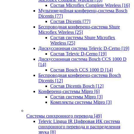
Состав Microflex Complete Wireless
[16]
Мультимедийная конференц-система Bosch
Dicentis
[77]
Состав Dicentis
[77]
Беспроводная конференц-система Shure
Microflex Wireless
[25]
Состав системы Shure Microflex
Wireless
[25]
Дискуссионная система Televic D-Cerno
[19]
Состав Televic D-Cerno
[19]
Дискуссионная система Bosch CCS 1000 D
[14]
Состав Bosch CCS 1000 D
[14]
Беспроводная конференц-система Bosch
Dicentis
[12]
Состав Dicentis Bosch
[12]
Конференц-системы Mipro
[6]
Состав системы Mipro
[3]
Комплекты системы Mipro
[3]
Системы синхронного перевода
[49]
Televic Lingua IR Цифровая ИК система
синхронного перевода и распределения
звука
[8]