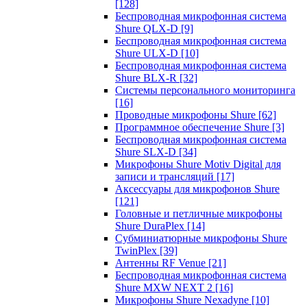
[128]
Беспроводная микрофонная система
Shure QLX-D
[9]
Беспроводная микрофонная система
Shure ULX-D
[10]
Беспроводная микрофонная система
Shure BLX-R
[32]
Системы персонального мониторинга
[16]
Проводные микрофоны Shure
[62]
Программное обеспечение Shure
[3]
Беспроводная микрофонная система
Shure SLX-D
[34]
Микрофоны Shure Motiv Digital для
записи и трансляций
[17]
Аксессуары для микрофонов Shure
[121]
Головные и петличные микрофоны
Shure DuraPlex
[14]
Субминиатюрные микрофоны Shure
TwinPlex
[39]
Антенны RF Venue
[21]
Беспроводная микрофонная система
Shure MXW NEXT 2
[16]
Микрофоны Shure Nexadyne
[10]