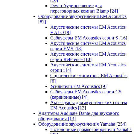
[16]
Devio Аудиорешение для
переговорных комнат Biamp
[24]
Оборудование звукоусиления EM Acoustics
[87]
Акустические системы EM Acoustics
HALO
[8]
Сабвуферы EM Acoustics серии S
[16]
Акустические системы EM Acoustics
серии EMS
[18]
Акустические системы EM Acoustics
серии Reference
[10]
Акустические системы EM Acoustics
серии i
[4]
Сценические мониторы EM Acoustics
[6]
Усилители EM Acoustics
[9]
Сабвуферы EM Acoustics серии CS
(кардиоидные)
[4]
Аксессуары для акустических систем
EM Acoustics
[12]
Адаптеры Audinate Dante для звукового
оборудования
[13]
Оборудование звукоусиления Yamaha
[254]
Потолочные громкоговорители Yamaha