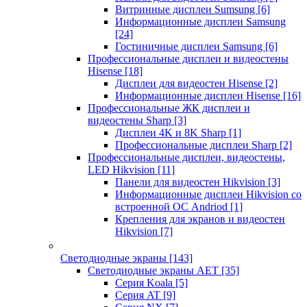
Витринные дисплеи Sumsung
[6]
Информационные дисплеи Samsung
[24]
Гостиничные дисплеи Samsung
[6]
Профессиональные дисплеи и видеостены
Hisense
[18]
Дисплеи для видеостен Hisense
[2]
Информационные дисплеи Hisense
[16]
Профессиональные ЖК дисплеи и
видеостены Sharp
[3]
Дисплеи 4K и 8K Sharp
[1]
Профессиональные дисплеи Sharp
[2]
Профессиональные дисплеи, видеостены,
LED Hikvision
[11]
Панели для видеостен Hikvision
[3]
Информационные дисплеи Hikvision со
встроенной ОС Andriod
[1]
Крепления для экранов и видеостен
Hikvision
[7]
Светодиодные экраны
[143]
Светодиодные экраны AET
[35]
Cерия Koala
[5]
Серия AT
[9]