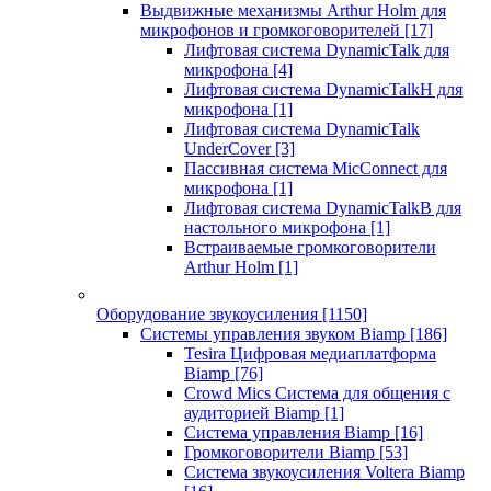
Выдвижные механизмы Arthur Holm для
микрофонов и громкоговорителей
[17]
Лифтовая система DynamicTalk для
микрофона
[4]
Лифтовая система DynamicTalkH для
микрофона
[1]
Лифтовая система DynamicTalk
UnderCover
[3]
Пассивная система MicConnect для
микрофона
[1]
Лифтовая система DynamicTalkB для
настольного микрофона
[1]
Встраиваемые громкоговорители
Arthur Holm
[1]
Оборудование звукоусиления
[1150]
Системы управления звуком Biamp
[186]
Tesira Цифровая медиаплатформа
Biamp
[76]
Crowd Mics Система для общения с
аудиторией Biamp
[1]
Система управления Biamp
[16]
Громкоговорители Biamp
[53]
Система звукоусиления Voltera Biamp