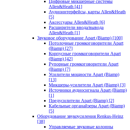
Цифровые микшерные системы
Allen&Heath
[41]
Аудиоинтерфейсы, карты Allen&Heath
[5]
Аксессуары Allen&Heath
[6]
Расширители ввода/вывода
Allen&Heath
[1]
Звуковое оборудование Apart (Biamp)
[100]
Потолочные громкоговорители Apart
(Biamp)
[27]
Корпусные громкоговорители Apart
(Biamp)
[42]
Рупорные громкоговорители Apart
(Biamp)
[7]
Усилители мощности Apart (Biamp)
[13]
Микшеры-усилители Apart (Biamp)
[3]
Источники аудиосигнала Apart (Biamp)
[1]
Предусилители Apart (Biamp)
[2]
Кабельные органайзеры Apart (Biamp)
[5]
Оборудование звукоусиления Renkus-Heinz
[38]
Управляемые звуковые колонны