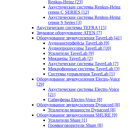
Renkus-Heinz
[23]
Акустические системы Renkus-Heinz
серии C SERIES
[12]
Акустические системы Renkus-Heinz
серии S Series
[3]
Акустические системы TEFRA
[15]
Звуковое оборудование ATEN
[7]
Оборудование звукоусиления TaverLab
[41]
Аудиоинтерфейсы TaverLab
[9]
Аудиопроцессоры TaverLab
[10]
Усилители TaverLab
[9]
Микшеры TaverLab
[2]
Акустические системы TaverLab
[7]
Микрофонные системы TaverLab
[3]
Системы управления TaverLab
[1]
Оборудование звукоусиления Electro-Voice
[29]
Акустические системы Electro-Voice
[21]
Сабвуферы Electro-Voice
[8]
Оборудование звукоусиления Dynacord
[8]
Усилители мощности Dynacord
[8]
Оборудование звукоусиления SHURE
[9]
Усилители Shure
[1]
Громкоговорители Shure
[8]