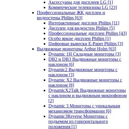
Аксессуары для дисплеев LG
[1]
Коммерческие телевизоры LG
[23]
Профессиональные ЖК дисплеи и
видеостены Philips
[63]
Интерактивные дисплеи Philips
[11]
Дисплеи для видеостен Philips
[5]
Профессиональные дисплеи Philips
[43]
Особо яркие дисплеи Philips
[1]
Цифровые вывески E-Paper Philips
[3]
Выдвижные мониторы Arthur Holm
[63]
Dynamic 1Н Складные мониторы
[3]
DB2 и DB3 Выдвижные мониторы с
наклоном
[6]
Dynamic2 Выдвижные мониторы с
наклоном
[3]
Dynamic X2 Выдвижные мониторы с
наклоном
[8]
DynamicX2Talk Выдвижные мониторы
с наклоном и выдвижным микрофоном
[2]
Dynamic 3 Мониторы с уникальным
механизмом трансформации
[6]
Dynamic3Reverse Мониторы с
подъемом из горизонтального
положения
[1]