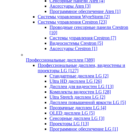
Сенсорные панели Aten
[4]
Аксессуары Aten
[3]
Программное обеспечение Aten
[1]
Системы управления WyreStorm
[2]
Системы управления Crestron
[23]
Проводные сенсорные панели Crestron
[10]
Системы управления Crestron
[7]
Видеосистемы Crestron
[5]
Аксессуары Crestron
[1]
Профессиональные дисплеи
[389]
Профессиональные дисплеи, видеостены и
проекторы LG
[127]
Стандартные дисплеи LG
[2]
Ultra HD дисплеи LG
[26]
Дисплеи для видеостен LG
[13]
Комплекты видеостен LG
[28]
Ultra Stretch дисплеи LG
[2]
Дисплеи повышенной яркости LG
[5]
Прозрачные дисплеи LG
[4]
OLED дисплеи LG
[5]
Сенсорные дисплеи LG
[3]
Проекторы LG
[13]
Программное обеспечение LG
[1]