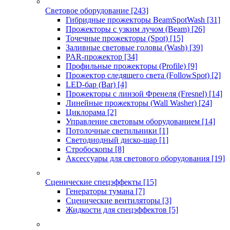
Световое оборудование
[243]
Гибридные прожекторы BeamSpotWash
[31]
Прожекторы с узким лучом (Beam)
[26]
Точечные прожекторы (Spot)
[15]
Заливные световые головы (Wash)
[39]
PAR-прожектор
[34]
Профильные прожекторы (Profile)
[9]
Прожектор следящего света (FollowSpot)
[2]
LED-бар (Bar)
[4]
Прожекторы с линзой Френеля (Fresnel)
[14]
Линейные прожекторы (Wall Washer)
[24]
Циклорама
[2]
Управление световым оборудованием
[14]
Потолочные светильники
[1]
Светодиодный диско-шар
[1]
Стробоскопы
[8]
Аксессуары для светового оборудования
[19]
Сценические спецэффекты
[15]
Генераторы тумана
[7]
Сценические вентиляторы
[3]
Жидкости для спецэффектов
[5]