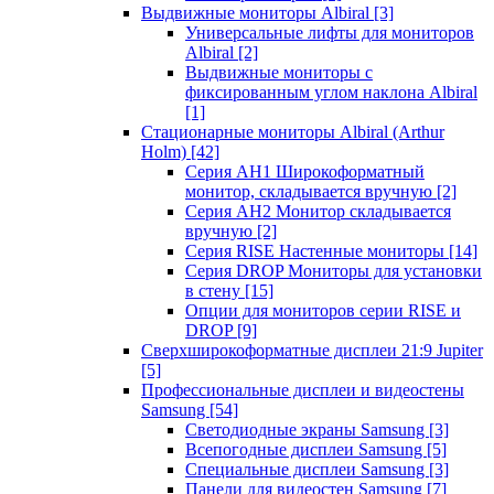
Выдвижные мониторы Albiral
[3]
Универсальные лифты для мониторов
Albiral
[2]
Выдвижные мониторы с
фиксированным углом наклона Albiral
[1]
Стационарные мониторы Albiral (Arthur
Holm)
[42]
Серия AH1 Широкоформатный
монитор, складывается вручную
[2]
Серия AH2 Монитор складывается
вручную
[2]
Серия RISE Настенные мониторы
[14]
Серия DROP Мониторы для установки
в стену
[15]
Опции для мониторов серии RISE и
DROP
[9]
Сверхширокоформатные дисплеи 21:9 Jupiter
[5]
Профессиональные дисплеи и видеостены
Samsung
[54]
Светодиодные экраны Samsung
[3]
Всепогодные дисплеи Samsung
[5]
Специальные дисплеи Samsung
[3]
Панели для видеостен Samsung
[7]