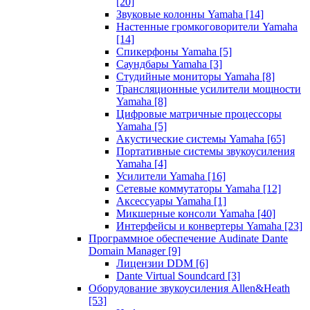
[20]
Звуковые колонны Yamaha
[14]
Настенные громкоговорители Yamaha
[14]
Спикерфоны Yamaha
[5]
Саундбары Yamaha
[3]
Студийные мониторы Yamaha
[8]
Трансляционные усилители мощности
Yamaha
[8]
Цифровые матричные процессоры
Yamaha
[5]
Акустические системы Yamaha
[65]
Портативные системы звукоусиления
Yamaha
[4]
Усилители Yamaha
[16]
Сетевые коммутаторы Yamaha
[12]
Аксессуары Yamaha
[1]
Микшерные консоли Yamaha
[40]
Интерфейсы и конвертеры Yamaha
[23]
Программное обеспечение Audinate Dante
Domain Manager
[9]
Лицензии DDM
[6]
Dante Virtual Soundcard
[3]
Оборудование звукоусиления Allen&Heath
[53]