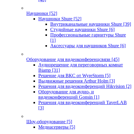
Наушники
[52]
Наушники Shure
[52]
Внутриканальные наушники Shure
[39]
Студийные наушники Shure
[6]
Профессиональные гарнитуры Shure
[1]
Аксессуары для наушников Shure
[6]
Оборудование для видеоконференцсвязи
[45]
Аудиорешение для переговорных комнат
Biamp
[31]
Решение для ВКС от WyreStorm
[5]
Выдвижные решения Arthur Holm
[3]
Решения для видеоконференций Hikvision
[2]
Оборудование для аудио- и
видеоконференций Gonsin
[1]
Решения для видеоконференций TaverLAB
[3]
Шоу-оборудование
[5]
Медиасерверы
[5]