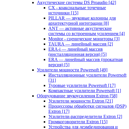
Акустические системы DS Proaudio
[42]
CX - коаксиальные точечные
источники
[15]
PILLAR — звуковые колонны для
архитектурной интеграции
[8]
ANT — активные акустические
системы со встроенным усилением
[4]
Monitor - сценические мониторы
[3]
TAURA — линейный массив
[2]
ERA-i — линейный массив
(инсталляционная версия)
[5]
ERA — линейный массив (прокатная
версия)
[5]
Усилители мощности Powersoft
[49]
Инсталляционные усилители Powersoft
[31]
Туровые усилители Powersoft
[17]
Компактные усилители Powersoft
[1]
Оборудование звукоусиления Extron
[58]
Усилители мощности Extron
[21]
Процессоры обработки сигналов (DSP)
Extron
[17]
Усилители-распределители Extron
[2]
Громкоговорители Extron
[15]
Устройства для деэмбедирования и