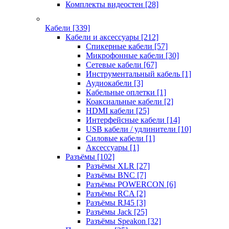
Комплекты видеостен
[28]
Кабели
[339]
Кабели и аксессуары
[212]
Спикерные кабели
[57]
Микрофонные кабели
[30]
Сетевые кабели
[67]
Инструментальный кабель
[1]
Аудиокабели
[3]
Кабельные оплетки
[1]
Коаксиальные кабели
[2]
HDMI кабели
[25]
Интерфейсные кабели
[14]
USB кабели / удлинители
[10]
Силовые кабели
[1]
Аксессуары
[1]
Разъёмы
[102]
Разъёмы XLR
[27]
Разъёмы BNC
[7]
Разъёмы POWERCON
[6]
Разъёмы RCA
[2]
Разъёмы RJ45
[3]
Разъёмы Jack
[25]
Разъёмы Speakon
[32]