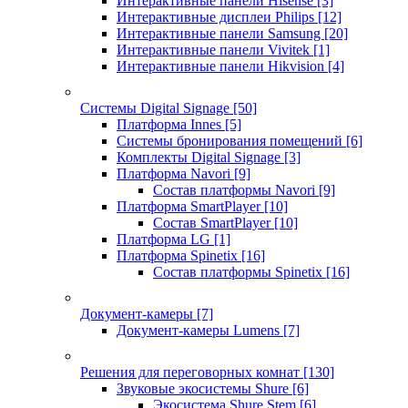
Интерактивные панели Hisense
[3]
Интерактивные дисплеи Philips
[12]
Интерактивные панели Samsung
[20]
Интерактивные панели Vivitek
[1]
Интерактивные панели Hikvision
[4]
Системы Digital Signage
[50]
Платформа Innes
[5]
Системы бронирования помещений
[6]
Комплекты Digital Signage
[3]
Платформа Navori
[9]
Состав платформы Navori
[9]
Платформа SmartPlayer
[10]
Состав SmartPlayer
[10]
Платформа LG
[1]
Платформа Spinetix
[16]
Состав платформы Spinetix
[16]
Документ-камеры
[7]
Документ-камеры Lumens
[7]
Решения для переговорных комнат
[130]
Звуковые экосистемы Shure
[6]
Экосистема Shure Stem
[6]