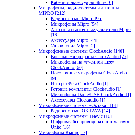
Кабели и аксессуары Shure
[6]
Микрофоны, радиосистемы и антенны
MIPRO
[212]
Радиосистемы Mipro
[96]
Микрофоны Mipro
[54]
Антенны и антенные усилители Mipro
[16]
Аксессуары Mipro
[44]
Управление Mipro
[2]
Микрофонные системы ClockAudio
[148]
Врезные микрофоны ClockAudio
[75]
Микрофоны на «гусиной шее»
ClockAudio
[60]
Потолочные микрофоны ClockAudio
[9]
Интерфейсы ClockAudio
[1]
Готовые комплекты Clockaudio
[1]
Микрофоны Dante/USB ClockAudio
[1]
Аксессуары Clockaudio
[1]
Микрофонные системы «Октава»
[14]
Радиосистемы OKTAVA
[14]
Микрофонные системы Televic
[16]
Цифровая беспроводная система связи
Unite
[16]
Микрофоны Biamp
[17]