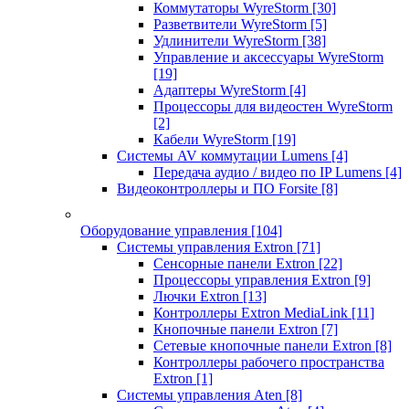
Коммутаторы WyreStorm
[30]
Разветвители WyreStorm
[5]
Удлинители WyreStorm
[38]
Управление и аксессуары WyreStorm
[19]
Адаптеры WyreStorm
[4]
Процессоры для видеостен WyreStorm
[2]
Кабели WyreStorm
[19]
Системы AV коммутации Lumens
[4]
Передача аудио / видео по IP Lumens
[4]
Видеоконтроллеры и ПО Forsite
[8]
Оборудование управления
[104]
Системы управления Extron
[71]
Сенсорные панели Extron
[22]
Процессоры управления Extron
[9]
Лючки Extron
[13]
Контроллеры Extron MediaLink
[11]
Кнопочные панели Extron
[7]
Сетевые кнопочные панели Extron
[8]
Контроллеры рабочего пространства
Extron
[1]
Системы управления Aten
[8]