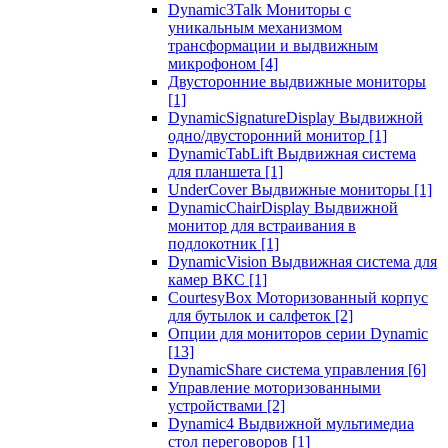
Dynamic3Talk Мониторы с
уникальным механизмом
трансформации и выдвижным
микрофоном
[4]
Двусторонние выдвижные мониторы
[1]
DynamicSignatureDisplay Выдвижной
одно/двусторонний монитор
[1]
DynamicTabLift Выдвижная система
для планшета
[1]
UnderCover Выдвижные мониторы
[1]
DynamicChairDisplay Выдвижной
монитор для встраивания в
подлокотник
[1]
DynamicVision Выдвижная система для
камер ВКС
[1]
CourtesyBox Моторизованный корпус
для бутылок и салфеток
[2]
Опции для мониторов серии Dynamic
[13]
DynamicShare система управления
[6]
Управление моторизованными
устройствами
[2]
Dynamic4 Выдвижной мультимедиа
стол переговоров
[1]