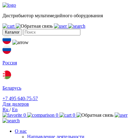
Дистрибьютор мультимедийного оборудования
Каталог
Россия
Беларусь
+7 495 640-75-57
Для дилеров
Ru
/
En
0
0
0
О нас
Направление деятельности