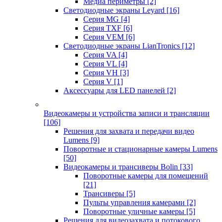
Медиа периметры
[2]
Светодиодные экраны Leyard
[16]
Серия MG
[4]
Серия TXF
[6]
Серия VEM
[6]
Светодиодные экраны LianTronics
[12]
Серия VA
[4]
Серия VL
[4]
Серия VH
[3]
Серия V
[1]
Аксессуары для LED панелей
[2]
Видеокамеры и устройства записи и трансляции
[106]
Решения для захвата и передачи видео
Lumens
[9]
Поворотные и стационарные камеры Lumens
[50]
Видеокамеры и трансиверы Bolin
[33]
Поворотные камеры для помещений
[21]
Трансиверы
[5]
Пульты управления камерами
[2]
Поворотные уличные камеры
[5]
Решения для видеозахвата и потокового