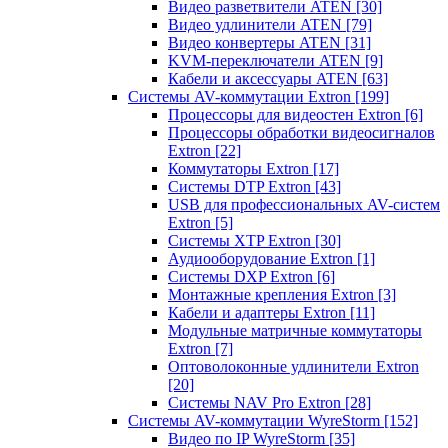
Видео разветвители ATEN
[30]
Видео удлинители ATEN
[79]
Видео конвертеры ATEN
[31]
KVM-переключатели ATEN
[9]
Кабели и аксессуары ATEN
[63]
Системы AV-коммутации Extron
[199]
Процессоры для видеостен Extron
[6]
Процессоры обработки видеосигналов
Extron
[22]
Коммутаторы Extron
[17]
Системы DTP Extron
[43]
USB для профессиональных AV-систем
Extron
[5]
Системы XTP Extron
[30]
Аудиооборудование Extron
[1]
Системы DXP Extron
[6]
Монтажные крепления Extron
[3]
Кабели и адаптеры Extron
[11]
Модульные матричные коммутаторы
Extron
[7]
Оптоволоконные удлинители Extron
[20]
Системы NAV Pro Extron
[28]
Системы AV-коммутации WyreStorm
[152]
Видео по IP WyreStorm
[35]