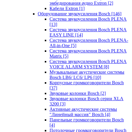
эмбедирования аудио Extron
[2]
Кабели Extron
[1]
Оборудование звукоусиления Bosch
[146]
Система звукоусиления Bosch PLENA
[13]
Система звукоусиления Bosch PLENA
EASY LINE
[14]
Система звукоусиления Bosch PLENA-
All-in-One
[5]
Система звукоусиления Bosch PLENA
Matrix
[5]
Система звукоусиления Bosch PLENA
VOICE ALARM SYSTEM
[8]
Музыкальные акустические системы
Bosch LB6/ LC6/ LP6
[10]
Корпусные громкоговорители Bosch
[37]
Звуковые колонки Bosch
[2]
Звуковые колонки Bosch серии XLA
3200
[3]
Активные акустические системы
"Линейный массив" Bosch
[4]
Панельные громкоговорители Bosch
[4]
Потолочные громкоговорители Bosch