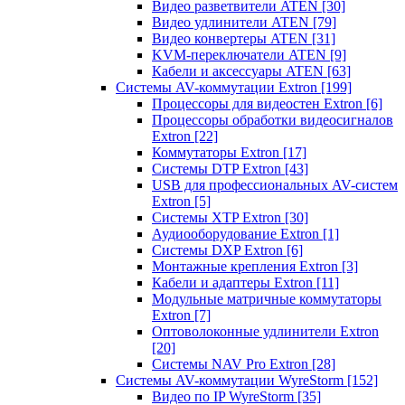
Видео разветвители ATEN
[30]
Видео удлинители ATEN
[79]
Видео конвертеры ATEN
[31]
KVM-переключатели ATEN
[9]
Кабели и аксессуары ATEN
[63]
Системы AV-коммутации Extron
[199]
Процессоры для видеостен Extron
[6]
Процессоры обработки видеосигналов
Extron
[22]
Коммутаторы Extron
[17]
Системы DTP Extron
[43]
USB для профессиональных AV-систем
Extron
[5]
Системы XTP Extron
[30]
Аудиооборудование Extron
[1]
Системы DXP Extron
[6]
Монтажные крепления Extron
[3]
Кабели и адаптеры Extron
[11]
Модульные матричные коммутаторы
Extron
[7]
Оптоволоконные удлинители Extron
[20]
Системы NAV Pro Extron
[28]
Системы AV-коммутации WyreStorm
[152]
Видео по IP WyreStorm
[35]