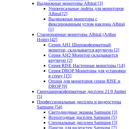
Выдвижные мониторы Albiral
[3]
Универсальные лифты для мониторов
Albiral
[2]
Выдвижные мониторы с
фиксированным углом наклона Albiral
[1]
Стационарные мониторы Albiral (Arthur
Holm)
[42]
Серия AH1 Широкоформатный
монитор, складывается вручную
[2]
Серия AH2 Монитор складывается
вручную
[2]
Серия RISE Настенные мониторы
[14]
Серия DROP Мониторы для установки
в стену
[15]
Опции для мониторов серии RISE и
DROP
[9]
Сверхширокоформатные дисплеи 21:9 Jupiter
[5]
Профессиональные дисплеи и видеостены
Samsung
[54]
Светодиодные экраны Samsung
[3]
Всепогодные дисплеи Samsung
[5]
Специальные дисплеи Samsung
[3]
Панели для видеостен Samsung
[7]