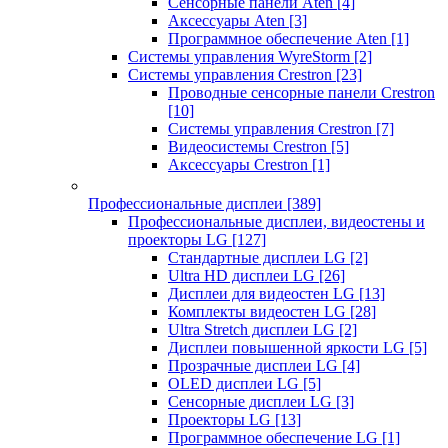
Сенсорные панели Aten
[4]
Аксессуары Aten
[3]
Программное обеспечение Aten
[1]
Системы управления WyreStorm
[2]
Системы управления Crestron
[23]
Проводные сенсорные панели Crestron
[10]
Системы управления Crestron
[7]
Видеосистемы Crestron
[5]
Аксессуары Crestron
[1]
Профессиональные дисплеи
[389]
Профессиональные дисплеи, видеостены и
проекторы LG
[127]
Стандартные дисплеи LG
[2]
Ultra HD дисплеи LG
[26]
Дисплеи для видеостен LG
[13]
Комплекты видеостен LG
[28]
Ultra Stretch дисплеи LG
[2]
Дисплеи повышенной яркости LG
[5]
Прозрачные дисплеи LG
[4]
OLED дисплеи LG
[5]
Сенсорные дисплеи LG
[3]
Проекторы LG
[13]
Программное обеспечение LG
[1]