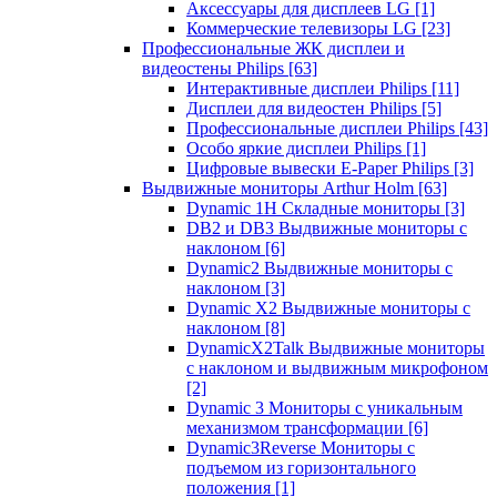
Аксессуары для дисплеев LG
[1]
Коммерческие телевизоры LG
[23]
Профессиональные ЖК дисплеи и
видеостены Philips
[63]
Интерактивные дисплеи Philips
[11]
Дисплеи для видеостен Philips
[5]
Профессиональные дисплеи Philips
[43]
Особо яркие дисплеи Philips
[1]
Цифровые вывески E-Paper Philips
[3]
Выдвижные мониторы Arthur Holm
[63]
Dynamic 1Н Складные мониторы
[3]
DB2 и DB3 Выдвижные мониторы с
наклоном
[6]
Dynamic2 Выдвижные мониторы с
наклоном
[3]
Dynamic X2 Выдвижные мониторы с
наклоном
[8]
DynamicX2Talk Выдвижные мониторы
с наклоном и выдвижным микрофоном
[2]
Dynamic 3 Мониторы с уникальным
механизмом трансформации
[6]
Dynamic3Reverse Мониторы с
подъемом из горизонтального
положения
[1]