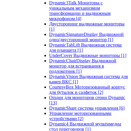
Dynamic3Talk Мониторы с
уникальным механизмом
трансформации и выдвижным
микрофоном
[4]
Двусторонние выдвижные мониторы
[1]
DynamicSignatureDisplay Выдвижной
одно/двусторонний монитор
[1]
DynamicTabLift Выдвижная система
для планшета
[1]
UnderCover Выдвижные мониторы
[1]
DynamicChairDisplay Выдвижной
монитор для встраивания в
подлокотник
[1]
DynamicVision Выдвижная система для
камер ВКС
[1]
CourtesyBox Моторизованный корпус
для бутылок и салфеток
[2]
Опции для мониторов серии Dynamic
[13]
DynamicShare система управления
[6]
Управление моторизованными
устройствами
[2]
Dynamic4 Выдвижной мультимедиа
стол переговоров
[1]