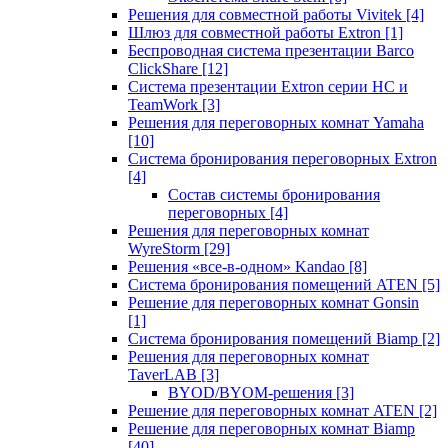
Решения для совместной работы Vivitek
[4]
Шлюз для совместной работы Extron
[1]
Беспроводная система презентации Barco
ClickShare
[12]
Система презентации Extron серии HC и
TeamWork
[3]
Решения для переговорных комнат Yamaha
[10]
Система бронирования переговорных Extron
[4]
Состав системы бронирования
переговорных
[4]
Решения для переговорных комнат
WyreStorm
[29]
Решения «все-в-одном» Kandao
[8]
Система бронирования помещений ATEN
[5]
Решение для переговорных комнат Gonsin
[1]
Система бронирования помещений Biamp
[2]
Решения для переговорных комнат
TaverLAB
[3]
BYOD/BYOM-решения
[3]
Решение для переговорных комнат ATEN
[2]
Решение для переговорных комнат Biamp
[40]