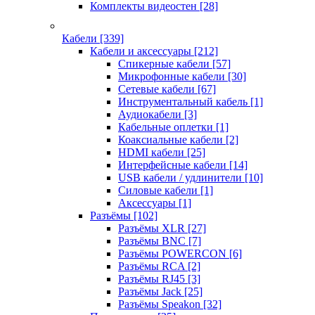
Комплекты видеостен
[28]
Кабели
[339]
Кабели и аксессуары
[212]
Спикерные кабели
[57]
Микрофонные кабели
[30]
Сетевые кабели
[67]
Инструментальный кабель
[1]
Аудиокабели
[3]
Кабельные оплетки
[1]
Коаксиальные кабели
[2]
HDMI кабели
[25]
Интерфейсные кабели
[14]
USB кабели / удлинители
[10]
Силовые кабели
[1]
Аксессуары
[1]
Разъёмы
[102]
Разъёмы XLR
[27]
Разъёмы BNC
[7]
Разъёмы POWERCON
[6]
Разъёмы RCA
[2]
Разъёмы RJ45
[3]
Разъёмы Jack
[25]
Разъёмы Speakon
[32]