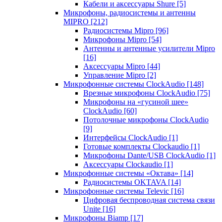
Кабели и аксессуары Shure
[5]
Микрофоны, радиосистемы и антенны
MIPRO
[212]
Радиосистемы Mipro
[96]
Микрофоны Mipro
[54]
Антенны и антенные усилители Mipro
[16]
Аксессуары Mipro
[44]
Управление Mipro
[2]
Микрофонные системы ClockAudio
[148]
Врезные микрофоны ClockAudio
[75]
Микрофоны на «гусиной шее»
ClockAudio
[60]
Потолочные микрофоны ClockAudio
[9]
Интерфейсы ClockAudio
[1]
Готовые комплекты Clockaudio
[1]
Микрофоны Dante/USB ClockAudio
[1]
Аксессуары Clockaudio
[1]
Микрофонные системы «Октава»
[14]
Радиосистемы OKTAVA
[14]
Микрофонные системы Televic
[16]
Цифровая беспроводная система связи
Unite
[16]
Микрофоны Biamp
[17]