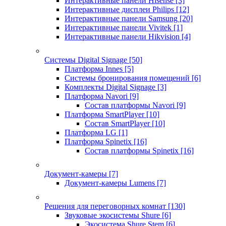
Интерактивные панели Hisense
[3]
Интерактивные дисплеи Philips
[12]
Интерактивные панели Samsung
[20]
Интерактивные панели Vivitek
[1]
Интерактивные панели Hikvision
[4]
Системы Digital Signage
[50]
Платформа Innes
[5]
Системы бронирования помещений
[6]
Комплекты Digital Signage
[3]
Платформа Navori
[9]
Состав платформы Navori
[9]
Платформа SmartPlayer
[10]
Состав SmartPlayer
[10]
Платформа LG
[1]
Платформа Spinetix
[16]
Состав платформы Spinetix
[16]
Документ-камеры
[7]
Документ-камеры Lumens
[7]
Решения для переговорных комнат
[130]
Звуковые экосистемы Shure
[6]
Экосистема Shure Stem
[6]