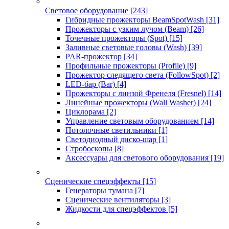
Световое оборудование
[243]
Гибридные прожекторы BeamSpotWash
[31]
Прожекторы с узким лучом (Beam)
[26]
Точечные прожекторы (Spot)
[15]
Заливные световые головы (Wash)
[39]
PAR-прожектор
[34]
Профильные прожекторы (Profile)
[9]
Прожектор следящего света (FollowSpot)
[2]
LED-бар (Bar)
[4]
Прожекторы с линзой Френеля (Fresnel)
[14]
Линейные прожекторы (Wall Washer)
[24]
Циклорама
[2]
Управление световым оборудованием
[14]
Потолочные светильники
[1]
Светодиодный диско-шар
[1]
Стробоскопы
[8]
Аксессуары для светового оборудования
[19]
Сценические спецэффекты
[15]
Генераторы тумана
[7]
Сценические вентиляторы
[3]
Жидкости для спецэффектов
[5]