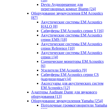
[16]
Devio Аудиорешение для
переговорных комнат Biamp
[24]
Оборудование звукоусиления EM Acoustics
[87]
Акустические системы EM Acoustics
HALO
[8]
Сабвуферы EM Acoustics серии S
[16]
Акустические системы EM Acoustics
серии EMS
[18]
Акустические системы EM Acoustics
серии Reference
[10]
Акустические системы EM Acoustics
серии i
[4]
Сценические мониторы EM Acoustics
[6]
Усилители EM Acoustics
[9]
Сабвуферы EM Acoustics серии CS
(кардиоидные)
[4]
Аксессуары для акустических систем
EM Acoustics
[12]
Адаптеры Audinate Dante для звукового
оборудования
[13]
Оборудование звукоусиления Yamaha
[254]
Потолочные громкоговорители Yamaha