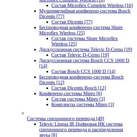
Состав Microflex Complete Wireless
[16]
Мультимедийная конференц-система Bosch
Dicentis
[77]
Состав Dicentis
[77]
Беспроводная конференц-система Shure
Microflex Wireless
[25]
Состав системы Shure Microflex
Wireless
[25]
Дискуссионная система Televic D-Cerno
[19]
Состав Televic D-Cerno
[19]
Дискуссионная система Bosch CCS 1000 D
[14]
Состав Bosch CCS 1000 D
[14]
Беспроводная конференц-система Bosch
Dicentis
[12]
Состав Dicentis Bosch
[12]
Конференц-системы Mipro
[6]
Состав системы Mipro
[3]
Комплекты системы Mipro
[3]
Системы синхронного перевода
[49]
Televic Lingua IR Цифровая ИК система
синхронного перевода и распределения
звука
[8]