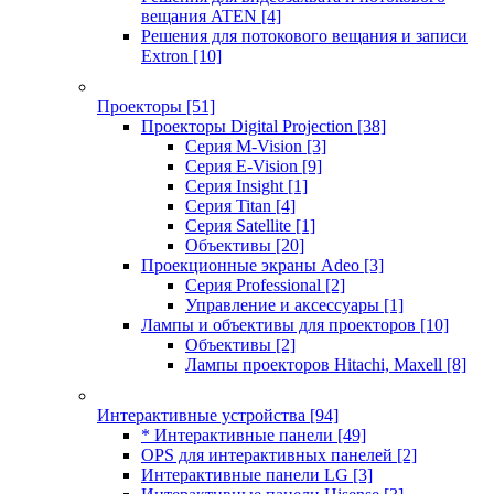
вещания ATEN
[4]
Решения для потокового вещания и записи
Extron
[10]
Проекторы
[51]
Проекторы Digital Projection
[38]
Серия M-Vision
[3]
Серия E-Vision
[9]
Серия Insight
[1]
Серия Titan
[4]
Серия Satellite
[1]
Объективы
[20]
Проекционные экраны Adeo
[3]
Серия Professional
[2]
Управление и аксессуары
[1]
Лампы и объективы для проекторов
[10]
Объективы
[2]
Лампы проекторов Hitachi, Maxell
[8]
Интерактивные устройства
[94]
* Интерактивные панели
[49]
OPS для интерактивных панелей
[2]
Интерактивные панели LG
[3]