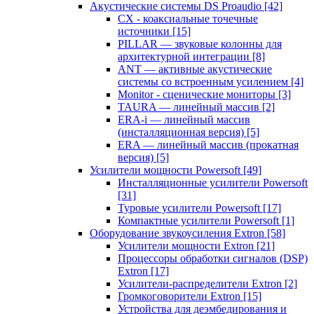
Акустические системы DS Proaudio
[42]
CX - коаксиальные точечные
источники
[15]
PILLAR — звуковые колонны для
архитектурной интеграции
[8]
ANT — активные акустические
системы со встроенным усилением
[4]
Monitor - сценические мониторы
[3]
TAURA — линейный массив
[2]
ERA-i — линейный массив
(инсталляционная версия)
[5]
ERA — линейный массив (прокатная
версия)
[5]
Усилители мощности Powersoft
[49]
Инсталляционные усилители Powersoft
[31]
Туровые усилители Powersoft
[17]
Компактные усилители Powersoft
[1]
Оборудование звукоусиления Extron
[58]
Усилители мощности Extron
[21]
Процессоры обработки сигналов (DSP)
Extron
[17]
Усилители-распределители Extron
[2]
Громкоговорители Extron
[15]
Устройства для деэмбедирования и