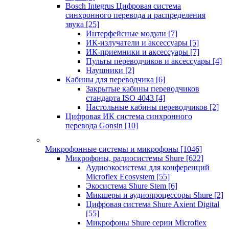
Bosch Integrus Цифровая система
синхронного перевода и распределения
звука
[25]
Интерфейсные модули
[7]
ИК-излучатели и аксессуары
[5]
ИК-приемники и аксессуары
[7]
Пульты переводчиков и аксессуары
[4]
Наушники
[2]
Кабины для переводчика
[6]
Закрытые кабины переводчиков
стандарта ISO 4043
[4]
Настольные кабины переводчиков
[2]
Цифровая ИК система синхронного
перевода Gonsin
[10]
Микрофонные системы и микрофоны
[1046]
Микрофоны, радиосистемы Shure
[622]
Аудиоэкосистема для конференций
Microflex Ecosystem
[55]
Экосистема Shure Stem
[6]
Микшеры и аудиопроцессоры Shure
[2]
Цифровая система Shure Axient Digital
[55]
Микрофоны Shure серии Microflex