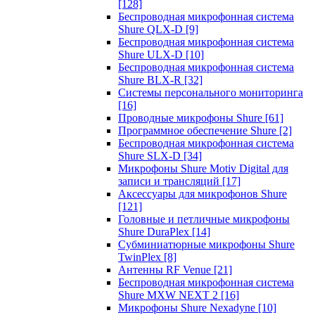
[128]
Беспроводная микрофонная система
Shure QLX-D
[9]
Беспроводная микрофонная система
Shure ULX-D
[10]
Беспроводная микрофонная система
Shure BLX-R
[32]
Системы персонального мониторинга
[16]
Проводные микрофоны Shure
[61]
Программное обеспечение Shure
[2]
Беспроводная микрофонная система
Shure SLX-D
[34]
Микрофоны Shure Motiv Digital для
записи и трансляций
[17]
Аксессуары для микрофонов Shure
[121]
Головные и петличные микрофоны
Shure DuraPlex
[14]
Субминиатюрные микрофоны Shure
TwinPlex
[8]
Антенны RF Venue
[21]
Беспроводная микрофонная система
Shure MXW NEXT 2
[16]
Микрофоны Shure Nexadyne
[10]