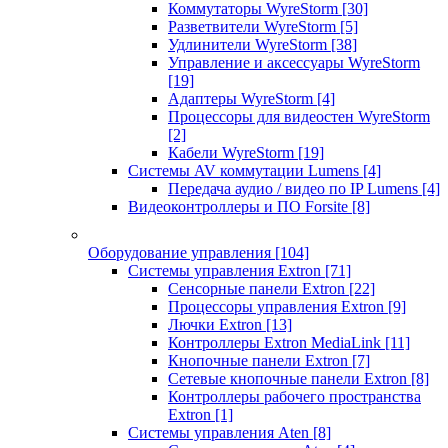
Коммутаторы WyreStorm
[30]
Разветвители WyreStorm
[5]
Удлинители WyreStorm
[38]
Управление и аксессуары WyreStorm
[19]
Адаптеры WyreStorm
[4]
Процессоры для видеостен WyreStorm
[2]
Кабели WyreStorm
[19]
Системы AV коммутации Lumens
[4]
Передача аудио / видео по IP Lumens
[4]
Видеоконтроллеры и ПО Forsite
[8]
Оборудование управления
[104]
Системы управления Extron
[71]
Сенсорные панели Extron
[22]
Процессоры управления Extron
[9]
Лючки Extron
[13]
Контроллеры Extron MediaLink
[11]
Кнопочные панели Extron
[7]
Сетевые кнопочные панели Extron
[8]
Контроллеры рабочего пространства
Extron
[1]
Системы управления Aten
[8]