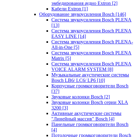
эмбедирования аудио Extron
[2]
Кабели Extron
[1]
Оборудование звукоусиления Bosch
[146]
Система звукоусиления Bosch PLENA
[13]
Система звукоусиления Bosch PLENA
EASY LINE
[14]
Система звукоусиления Bosch PLENA-
All-in-One
[5]
Система звукоусиления Bosch PLENA
Matrix
[5]
Система звукоусиления Bosch PLENA
VOICE ALARM SYSTEM
[8]
Музыкальные акустические системы
Bosch LB6/ LC6/ LP6
[10]
Корпусные громкоговорители Bosch
[37]
Звуковые колонки Bosch
[2]
Звуковые колонки Bosch серии XLA
3200
[3]
Активные акустические системы
"Линейный массив" Bosch
[4]
Панельные громкоговорители Bosch
[4]
Потолочные громкоговорители Bosch