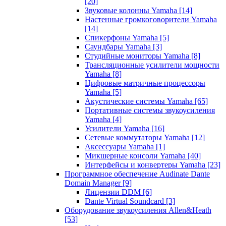
[20]
Звуковые колонны Yamaha
[14]
Настенные громкоговорители Yamaha
[14]
Спикерфоны Yamaha
[5]
Саундбары Yamaha
[3]
Студийные мониторы Yamaha
[8]
Трансляционные усилители мощности
Yamaha
[8]
Цифровые матричные процессоры
Yamaha
[5]
Акустические системы Yamaha
[65]
Портативные системы звукоусиления
Yamaha
[4]
Усилители Yamaha
[16]
Сетевые коммутаторы Yamaha
[12]
Аксессуары Yamaha
[1]
Микшерные консоли Yamaha
[40]
Интерфейсы и конвертеры Yamaha
[23]
Программное обеспечение Audinate Dante
Domain Manager
[9]
Лицензии DDM
[6]
Dante Virtual Soundcard
[3]
Оборудование звукоусиления Allen&Heath
[53]