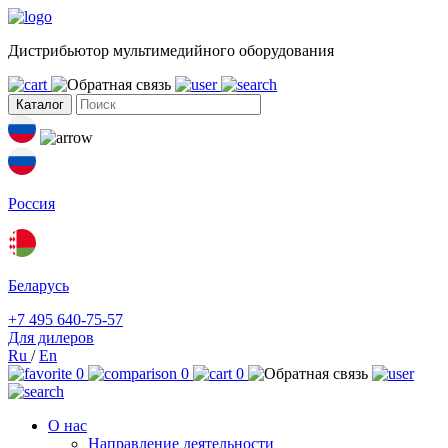
Дистрибьютор мультимедийного оборудования
Каталог
Россия
Беларусь
+7 495 640-75-57
Для дилеров
Ru
/
En
0
0
0
О нас
Направление деятельности