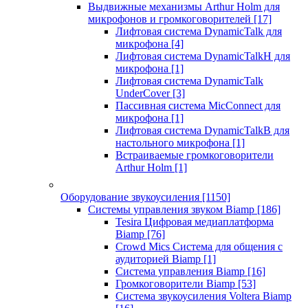
Выдвижные механизмы Arthur Holm для
микрофонов и громкоговорителей
[17]
Лифтовая система DynamicTalk для
микрофона
[4]
Лифтовая система DynamicTalkH для
микрофона
[1]
Лифтовая система DynamicTalk
UnderCover
[3]
Пассивная система MicConnect для
микрофона
[1]
Лифтовая система DynamicTalkB для
настольного микрофона
[1]
Встраиваемые громкоговорители
Arthur Holm
[1]
Оборудование звукоусиления
[1150]
Системы управления звуком Biamp
[186]
Tesira Цифровая медиаплатформа
Biamp
[76]
Crowd Mics Система для общения с
аудиторией Biamp
[1]
Система управления Biamp
[16]
Громкоговорители Biamp
[53]
Система звукоусиления Voltera Biamp