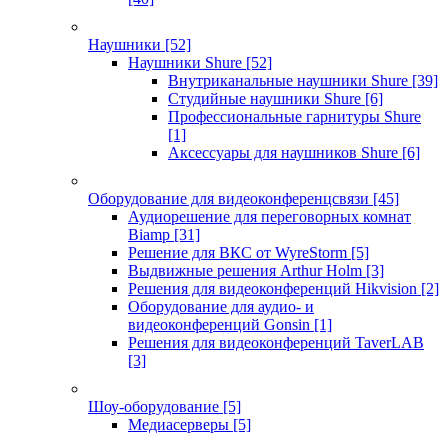
Наушники
[52]
Наушники Shure
[52]
Внутриканальные наушники Shure
[39]
Студийные наушники Shure
[6]
Профессиональные гарнитуры Shure
[1]
Аксессуары для наушников Shure
[6]
Оборудование для видеоконференцсвязи
[45]
Аудиорешение для переговорных комнат
Biamp
[31]
Решение для ВКС от WyreStorm
[5]
Выдвижные решения Arthur Holm
[3]
Решения для видеоконференций Hikvision
[2]
Оборудование для аудио- и
видеоконференций Gonsin
[1]
Решения для видеоконференций TaverLAB
[3]
Шоу-оборудование
[5]
Медиасерверы
[5]