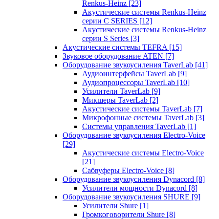
Renkus-Heinz
[23]
Акустические системы Renkus-Heinz
серии C SERIES
[12]
Акустические системы Renkus-Heinz
серии S Series
[3]
Акустические системы TEFRA
[15]
Звуковое оборудование ATEN
[7]
Оборудование звукоусиления TaverLab
[41]
Аудиоинтерфейсы TaverLab
[9]
Аудиопроцессоры TaverLab
[10]
Усилители TaverLab
[9]
Микшеры TaverLab
[2]
Акустические системы TaverLab
[7]
Микрофонные системы TaverLab
[3]
Системы управления TaverLab
[1]
Оборудование звукоусиления Electro-Voice
[29]
Акустические системы Electro-Voice
[21]
Сабвуферы Electro-Voice
[8]
Оборудование звукоусиления Dynacord
[8]
Усилители мощности Dynacord
[8]
Оборудование звукоусиления SHURE
[9]
Усилители Shure
[1]
Громкоговорители Shure
[8]