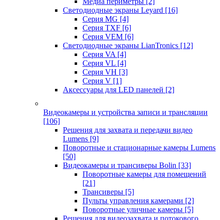
Медиа периметры
[2]
Светодиодные экраны Leyard
[16]
Серия MG
[4]
Серия TXF
[6]
Серия VEM
[6]
Светодиодные экраны LianTronics
[12]
Серия VA
[4]
Серия VL
[4]
Серия VH
[3]
Серия V
[1]
Аксессуары для LED панелей
[2]
Видеокамеры и устройства записи и трансляции
[106]
Решения для захвата и передачи видео
Lumens
[9]
Поворотные и стационарные камеры Lumens
[50]
Видеокамеры и трансиверы Bolin
[33]
Поворотные камеры для помещений
[21]
Трансиверы
[5]
Пульты управления камерами
[2]
Поворотные уличные камеры
[5]
Решения для видеозахвата и потокового