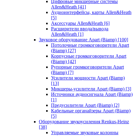
Цифровые микшерные системы
Allen&Heath
[41]
Аудиоинтерфейсы, карты Allen&Heath
[5]
Аксессуары Allen&Heath
[6]
Расширители ввода/вывода
Allen&Heath
[1]
Звуковое оборудование Apart (Biamp)
[100]
Потолочные громкоговорители Apart
(Biamp)
[27]
Корпусные громкоговорители Apart
(Biamp)
[42]
Рупорные громкоговорители Apart
(Biamp)
[7]
Усилители мощности Apart (Biamp)
[13]
Микшеры-усилители Apart (Biamp)
[3]
Источники аудиосигнала Apart (Biamp)
[1]
Предусилители Apart (Biamp)
[2]
Кабельные органайзеры Apart (Biamp)
[5]
Оборудование звукоусиления Renkus-Heinz
[38]
Управляемые звуковые колонны