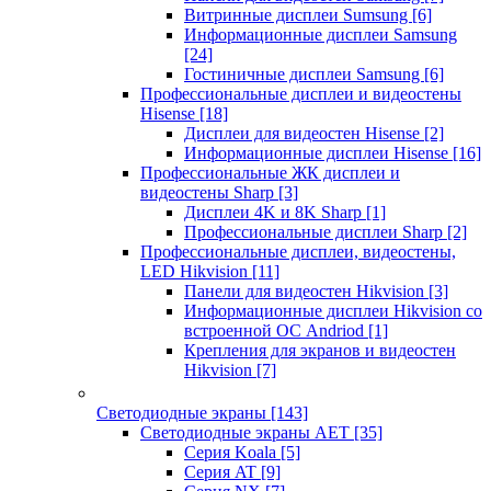
Витринные дисплеи Sumsung
[6]
Информационные дисплеи Samsung
[24]
Гостиничные дисплеи Samsung
[6]
Профессиональные дисплеи и видеостены
Hisense
[18]
Дисплеи для видеостен Hisense
[2]
Информационные дисплеи Hisense
[16]
Профессиональные ЖК дисплеи и
видеостены Sharp
[3]
Дисплеи 4K и 8K Sharp
[1]
Профессиональные дисплеи Sharp
[2]
Профессиональные дисплеи, видеостены,
LED Hikvision
[11]
Панели для видеостен Hikvision
[3]
Информационные дисплеи Hikvision со
встроенной ОС Andriod
[1]
Крепления для экранов и видеостен
Hikvision
[7]
Светодиодные экраны
[143]
Светодиодные экраны AET
[35]
Cерия Koala
[5]
Серия AT
[9]