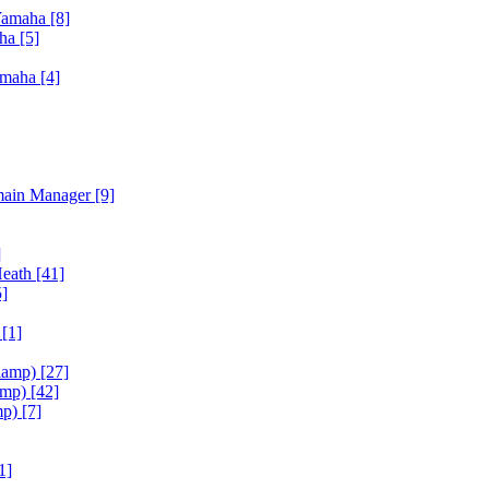
Yamaha
[8]
aha
[5]
amaha
[4]
main Manager
[9]
]
Heath
[41]
5]
h
[1]
iamp)
[27]
amp)
[42]
mp)
[7]
1]