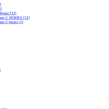
]
8]
-Heinz
[23]
ерии C SERIES
[12]
ии S Series
[3]
]