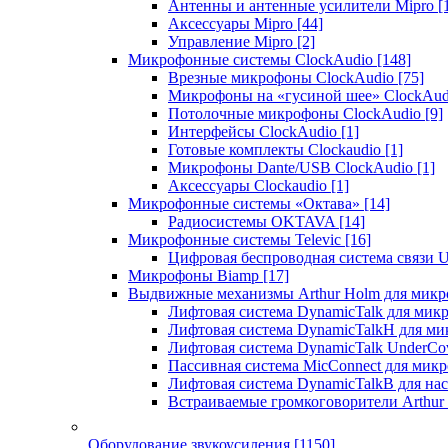
Антенны и антенные усилители Mipro
[
Аксессуары Mipro
[44]
Управление Mipro
[2]
Микрофонные системы ClockAudio
[148]
Врезные микрофоны ClockAudio
[75]
Микрофоны на «гусиной шее» ClockAu
Потолочные микрофоны ClockAudio
[9]
Интерфейсы ClockAudio
[1]
Готовые комплекты Clockaudio
[1]
Микрофоны Dante/USB ClockAudio
[1]
Аксессуары Clockaudio
[1]
Микрофонные системы «Октава»
[14]
Радиосистемы OKTAVA
[14]
Микрофонные системы Televic
[16]
Цифровая беспроводная система связи U
Микрофоны Biamp
[17]
Выдвижные механизмы Arthur Holm для микр
Лифтовая система DynamicTalk для ми
Лифтовая система DynamicTalkH для м
Лифтовая система DynamicTalk UnderCo
Пассивная система MicConnect для мик
Лифтовая система DynamicTalkB для на
Встраиваемые громкоговорители Arthu
Оборудование звукоусиления
[1150]