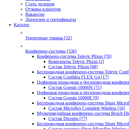
Стать дилером
Отзывы клиентов
Вакансии
Лицензии и сертификаты
Каталог
Уцененные товары
[32]
Конференц-системы
[336]
Конференц-система Televic Plixus
[70]
Комплекты Televic Plixus
[2]
Состав Televic Plixus
[68]
Беспроводная конференц-система Televic Con
Состав Confidea FLEX G4
[17]
Цифровая проводная и беспроводная конфере
Состав Gonsin 10000N
[71]
Цифровая проводная и беспроводная конфере
Состав Gonsin 10000E
[9]
Беспроводная конференц-система Shure Microfl
Состав Microflex Complete Wireless
[16]
Мультимедийная конференц-система Bosch Dic
Состав Dicentis
[77]
Беспроводная конференц-система Shure Microfl
Состав системы Shure Microflex Wireless