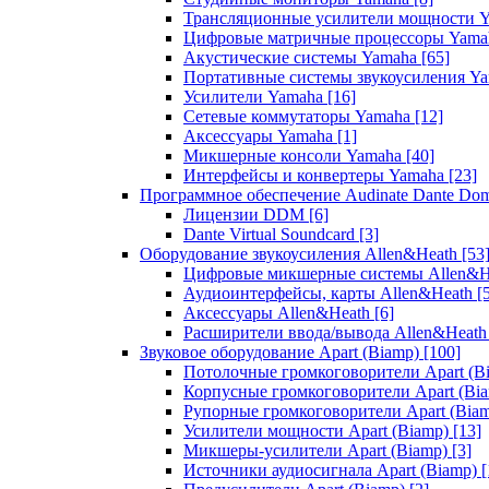
Трансляционные усилители мощности 
Цифровые матричные процессоры Yam
Акустические системы Yamaha
[65]
Портативные системы звукоусиления Y
Усилители Yamaha
[16]
Сетевые коммутаторы Yamaha
[12]
Аксессуары Yamaha
[1]
Микшерные консоли Yamaha
[40]
Интерфейсы и конвертеры Yamaha
[23]
Программное обеспечение Audinate Dante Do
Лицензии DDM
[6]
Dante Virtual Soundcard
[3]
Оборудование звукоусиления Allen&Heath
[53
Цифровые микшерные системы Allen&
Аудиоинтерфейсы, карты Allen&Heath
[
Аксессуары Allen&Heath
[6]
Расширители ввода/вывода Allen&Heat
Звуковое оборудование Apart (Biamp)
[100]
Потолочные громкоговорители Apart (B
Корпусные громкоговорители Apart (Bi
Рупорные громкоговорители Apart (Bia
Усилители мощности Apart (Biamp)
[13]
Микшеры-усилители Apart (Biamp)
[3]
Источники аудиосигнала Apart (Biamp)
[