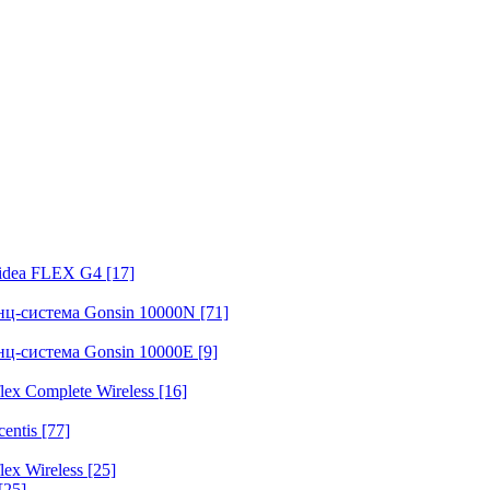
fidea FLEX G4
[17]
нц-система Gonsin 10000N
[71]
нц-система Gonsin 10000E
[9]
ex Complete Wireless
[16]
entis
[77]
ex Wireless
[25]
[25]