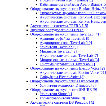
Предусилители Apart (Biamp)
[2]
Кабельные органайзеры Apart (Biamp)
[5
Оборудование звукоусиления Renkus-Heinz
[3
Управляемые звуковые колонны Renkus
Акустические системы Renkus-Heinz с
Акустические системы Renkus-Heinz сер
Акустические системы TEFRA
[15]
Звуковое оборудование ATEN
[7]
Оборудование звукоусиления TaverLab
[41]
Аудиоинтерфейсы TaverLab
[9]
Аудиопроцессоры TaverLab
[10]
Усилители TaverLab
[9]
Микшеры TaverLab
[2]
Акустические системы TaverLab
[7]
Микрофонные системы TaverLab
[3]
Системы управления TaverLab
[1]
Оборудование звукоусиления Electro-Voice
[29
Акустические системы Electro-Voice
[21]
Сабвуферы Electro-Voice
[8]
Оборудование звукоусиления Dynacord
[8]
Усилители мощности Dynacord
[8]
Оборудование звукоусиления SHURE
[9]
Усилители Shure
[1]
Громкоговорители Shure
[8]
Акустические системы DS Proaudio
[42]