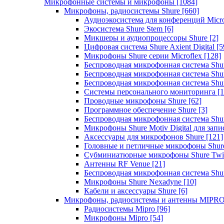
Микрофонные системы и микрофоны
[1084]
Микрофоны, радиосистемы Shure
[660]
Аудиоэкосистема для конференций Micro
Экосистема Shure Stem
[6]
Микшеры и аудиопроцессоры Shure
[2]
Цифровая система Shure Axient Digital
[5
Микрофоны Shure серии Microflex
[128]
Беспроводная микрофонная система Sh
Беспроводная микрофонная система Sh
Беспроводная микрофонная система Sh
Системы персонального мониторинга
[1
Проводные микрофоны Shure
[62]
Программное обеспечение Shure
[3]
Беспроводная микрофонная система Sh
Микрофоны Shure Motiv Digital для зап
Аксессуары для микрофонов Shure
[121]
Головные и петличные микрофоны Shur
Субминиатюрные микрофоны Shure Twi
Антенны RF Venue
[21]
Беспроводная микрофонная система S
Микрофоны Shure Nexadyne
[10]
Кабели и аксессуары Shure
[6]
Микрофоны, радиосистемы и антенны MIPR
Радиосистемы Mipro
[96]
Микрофоны Mipro
[54]