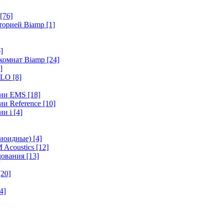
[76]
иторией Biamp
[1]
]
 комнат Biamp
[24]
]
HALO
[8]
ерии EMS
[18]
ии Reference
[10]
ии i
[4]
диоидные)
[4]
 Acoustics
[12]
удования
[13]
[20]
4]