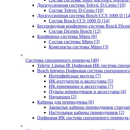
Дискуссионная система Televic D-Cerno
[19]
Состав Televic D-Cerno
[19]
Дискуссионная система Bosch CCS 1000 D
[14
Состав Bosch CCS 1000 D
[14]
Беспроводная конференц-система Bosch Dicen
Состав Dicentis Bosch
[12]
Конференц-системы Mipro
[6]
Состав системы Mipro
[3]
Комплекты системы Mipro
[3]
Системы синхронного перевода
[49]
Televic Lingua IR Цифровая ИК система синхр
Bosch Integrus Цифровая система синхронного
Интерфейсные модули
[7]
ИК-излучатели и аксессуары
[5]
ИК-приемники и аксессуары
[7]
Пульты переводчиков и аксессуары
[4]
Наушники
[2]
Кабины для переводчика
[6]
Закрытые кабины переводчиков стандар
Настольные кабины переводчиков
[2]
Цифровая ИК система синхронного перевода