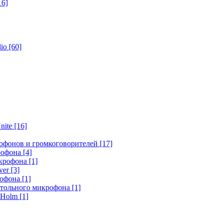
16]
dio
[60]
nite
[16]
офонов и громкоговорителей
[17]
крофона
[4]
икрофона
[1]
ver
[3]
рофона
[1]
стольного микрофона
[1]
r Holm
[1]