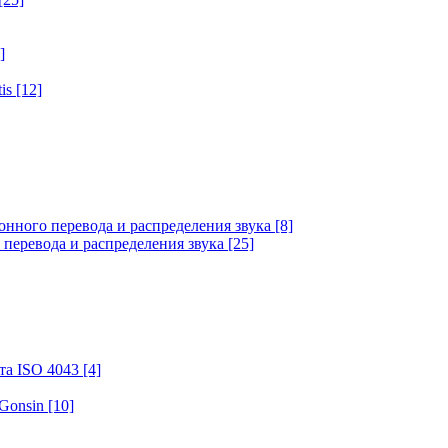
]
tis
[12]
онного перевода и распределения звука
[8]
 перевода и распределения звука
[25]
та ISO 4043
[4]
 Gonsin
[10]