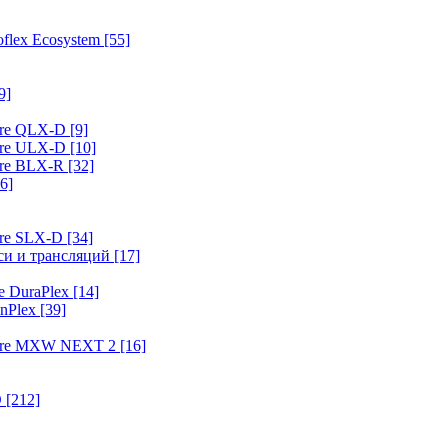
flex Ecosystem
[55]
9]
ure QLX-D
[9]
ure ULX-D
[10]
ure BLX-R
[32]
6]
ure SLX-D
[34]
иси и трансляций
[17]
e DuraPlex
[14]
nPlex
[39]
hure MXW NEXT 2
[16]
O
[212]