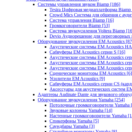
Системы управления звуком Biamp
[186]
Tesira Цифровая медиаплатформа Biamp
Crowd Mics Система для общения с ауд
Система управления Biamp
[16]
Громкоговорители Biamp
[53]
Система звукоусиления Voltera Biamp
[16
Devio Аудиорешение для переговорных
Оборудование звукоусиления EM Acoustics
[87
Акустические системы EM Acoustics 
Сабвуферы EM Acoustics серии S
[16]
Акустические системы EM Acoustics с
Акустические системы EM Acoustics сер
Акустические системы EM Acoustics сер
Сценические мониторы EM Acoustics
[6]
Усилители EM Acoustics
[9]
Сабвуферы EM Acoustics серии CS (кар
Аксессуары для акустических систем EM
Адаптеры Audinate Dante для звукового обор
Оборудование звукоусиления Yamaha
[254]
Потолочные громкоговорители Yamaha
Звуковые колонны Yamaha
[14]
Настенные громкоговорители Yamaha
[1
Спикерфоны Yamaha
[5]
Саундбары Yamaha
[3]
Студийные мониторы Yamaha
[8]