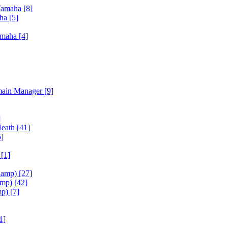
Yamaha
[8]
aha
[5]
amaha
[4]
main Manager
[9]
]
Heath
[41]
5]
h
[1]
iamp)
[27]
amp)
[42]
mp)
[7]
1]