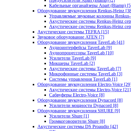
Предусилители Apart (Biamp)
[2]
Кабельные органайзеры Apart (Biamp)
[5
Оборудование звукоусиления Renkus-Heinz
[3
Управляемые звуковые колонны Renkus
Акустические системы Renkus-Heinz с
Акустические системы Renkus-Heinz сер
Акустические системы TEFRA
[15]
Звуковое оборудование ATEN
[7]
Оборудование звукоусиления TaverLab
[41]
Аудиоинтерфейсы TaverLab
[9]
Аудиопроцессоры TaverLab
[10]
Усилители TaverLab
[9]
Микшеры TaverLab
[2]
Акустические системы TaverLab
[7]
Микрофонные системы TaverLab
[3]
Системы управления TaverLab
[1]
Оборудование звукоусиления Electro-Voice
[29
Акустические системы Electro-Voice
[21]
Сабвуферы Electro-Voice
[8]
Оборудование звукоусиления Dynacord
[8]
Усилители мощности Dynacord
[8]
Оборудование звукоусиления SHURE
[9]
Усилители Shure
[1]
Громкоговорители Shure
[8]
Акустические системы DS Proaudio
[42]