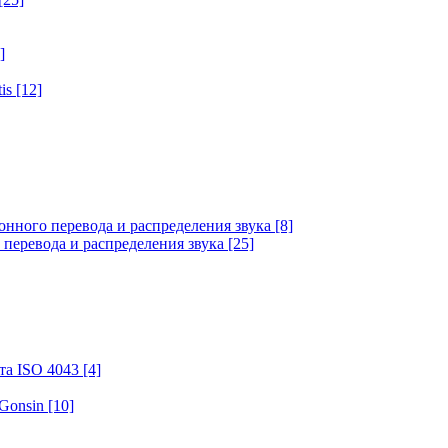
]
tis
[12]
онного перевода и распределения звука
[8]
 перевода и распределения звука
[25]
та ISO 4043
[4]
 Gonsin
[10]