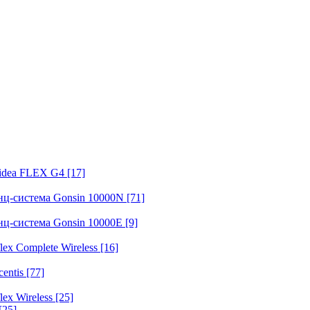
fidea FLEX G4
[17]
нц-система Gonsin 10000N
[71]
нц-система Gonsin 10000E
[9]
ex Complete Wireless
[16]
entis
[77]
ex Wireless
[25]
[25]