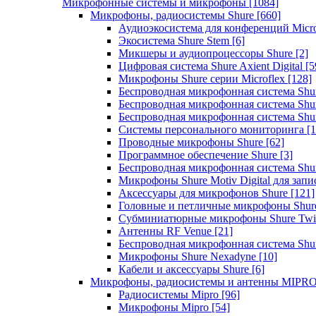
Микрофонные системы и микрофоны
[1084]
Микрофоны, радиосистемы Shure
[660]
Аудиоэкосистема для конференций Micro
Экосистема Shure Stem
[6]
Микшеры и аудиопроцессоры Shure
[2]
Цифровая система Shure Axient Digital
[5
Микрофоны Shure серии Microflex
[128]
Беспроводная микрофонная система Sh
Беспроводная микрофонная система Sh
Беспроводная микрофонная система Sh
Системы персонального мониторинга
[1
Проводные микрофоны Shure
[62]
Программное обеспечение Shure
[3]
Беспроводная микрофонная система Sh
Микрофоны Shure Motiv Digital для зап
Аксессуары для микрофонов Shure
[121]
Головные и петличные микрофоны Shur
Субминиатюрные микрофоны Shure Twi
Антенны RF Venue
[21]
Беспроводная микрофонная система S
Микрофоны Shure Nexadyne
[10]
Кабели и аксессуары Shure
[6]
Микрофоны, радиосистемы и антенны MIPR
Радиосистемы Mipro
[96]
Микрофоны Mipro
[54]