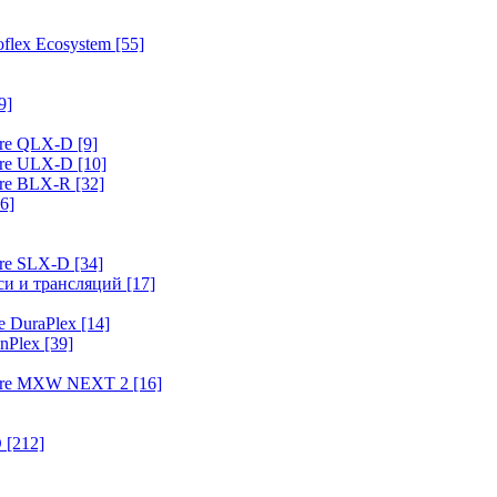
flex Ecosystem
[55]
9]
ure QLX-D
[9]
ure ULX-D
[10]
ure BLX-R
[32]
6]
ure SLX-D
[34]
иси и трансляций
[17]
e DuraPlex
[14]
nPlex
[39]
hure MXW NEXT 2
[16]
O
[212]