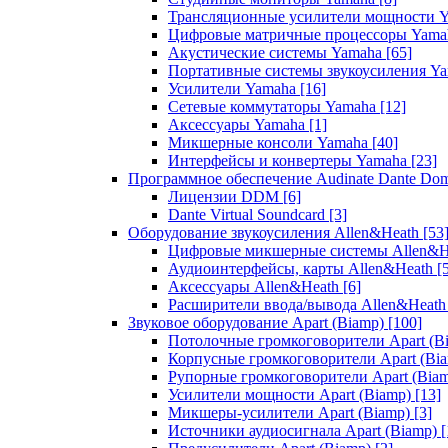
Трансляционные усилители мощности 
Цифровые матричные процессоры Yam
Акустические системы Yamaha
[65]
Портативные системы звукоусиления Y
Усилители Yamaha
[16]
Сетевые коммутаторы Yamaha
[12]
Аксессуары Yamaha
[1]
Микшерные консоли Yamaha
[40]
Интерфейсы и конвертеры Yamaha
[23]
Программное обеспечение Audinate Dante Do
Лицензии DDM
[6]
Dante Virtual Soundcard
[3]
Оборудование звукоусиления Allen&Heath
[53
Цифровые микшерные системы Allen&
Аудиоинтерфейсы, карты Allen&Heath
[
Аксессуары Allen&Heath
[6]
Расширители ввода/вывода Allen&Heat
Звуковое оборудование Apart (Biamp)
[100]
Потолочные громкоговорители Apart (B
Корпусные громкоговорители Apart (Bi
Рупорные громкоговорители Apart (Bia
Усилители мощности Apart (Biamp)
[13]
Микшеры-усилители Apart (Biamp)
[3]
Источники аудиосигнала Apart (Biamp)
[