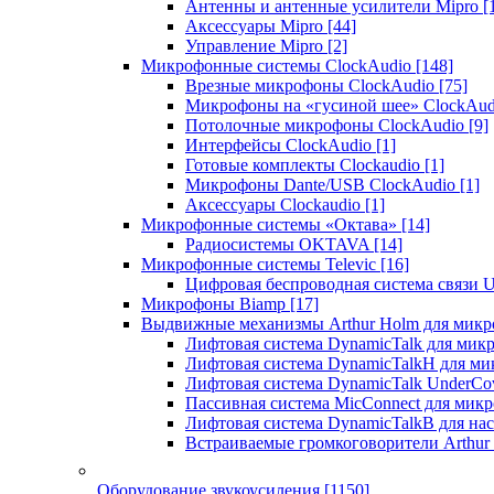
Антенны и антенные усилители Mipro
[
Аксессуары Mipro
[44]
Управление Mipro
[2]
Микрофонные системы ClockAudio
[148]
Врезные микрофоны ClockAudio
[75]
Микрофоны на «гусиной шее» ClockAu
Потолочные микрофоны ClockAudio
[9]
Интерфейсы ClockAudio
[1]
Готовые комплекты Clockaudio
[1]
Микрофоны Dante/USB ClockAudio
[1]
Аксессуары Clockaudio
[1]
Микрофонные системы «Октава»
[14]
Радиосистемы OKTAVA
[14]
Микрофонные системы Televic
[16]
Цифровая беспроводная система связи U
Микрофоны Biamp
[17]
Выдвижные механизмы Arthur Holm для микр
Лифтовая система DynamicTalk для ми
Лифтовая система DynamicTalkH для м
Лифтовая система DynamicTalk UnderCo
Пассивная система MicConnect для мик
Лифтовая система DynamicTalkB для на
Встраиваемые громкоговорители Arthu
Оборудование звукоусиления
[1150]