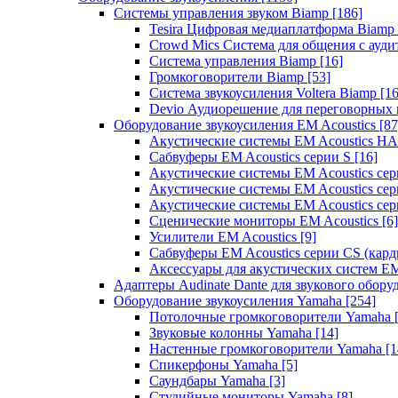
Системы управления звуком Biamp
[186]
Tesira Цифровая медиаплатформа Biamp
Crowd Mics Система для общения с ауд
Система управления Biamp
[16]
Громкоговорители Biamp
[53]
Система звукоусиления Voltera Biamp
[16
Devio Аудиорешение для переговорных
Оборудование звукоусиления EM Acoustics
[87
Акустические системы EM Acoustics 
Сабвуферы EM Acoustics серии S
[16]
Акустические системы EM Acoustics с
Акустические системы EM Acoustics сер
Акустические системы EM Acoustics сер
Сценические мониторы EM Acoustics
[6]
Усилители EM Acoustics
[9]
Сабвуферы EM Acoustics серии CS (кар
Аксессуары для акустических систем EM
Адаптеры Audinate Dante для звукового обор
Оборудование звукоусиления Yamaha
[254]
Потолочные громкоговорители Yamaha
Звуковые колонны Yamaha
[14]
Настенные громкоговорители Yamaha
[1
Спикерфоны Yamaha
[5]
Саундбары Yamaha
[3]
Студийные мониторы Yamaha
[8]