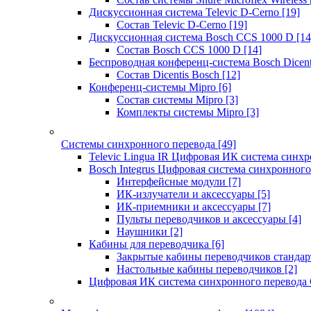
Дискуссионная система Televic D-Cerno
[19]
Состав Televic D-Cerno
[19]
Дискуссионная система Bosch CCS 1000 D
[14
Состав Bosch CCS 1000 D
[14]
Беспроводная конференц-система Bosch Dicen
Состав Dicentis Bosch
[12]
Конференц-системы Mipro
[6]
Состав системы Mipro
[3]
Комплекты системы Mipro
[3]
Системы синхронного перевода
[49]
Televic Lingua IR Цифровая ИК система синхр
Bosch Integrus Цифровая система синхронного
Интерфейсные модули
[7]
ИК-излучатели и аксессуары
[5]
ИК-приемники и аксессуары
[7]
Пульты переводчиков и аксессуары
[4]
Наушники
[2]
Кабины для переводчика
[6]
Закрытые кабины переводчиков стандар
Настольные кабины переводчиков
[2]
Цифровая ИК система синхронного перевода