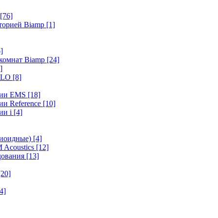
[76]
иторией Biamp
[1]
]
 комнат Biamp
[24]
]
HALO
[8]
ерии EMS
[18]
ии Reference
[10]
ии i
[4]
диоидные)
[4]
 Acoustics
[12]
удования
[13]
[20]
4]