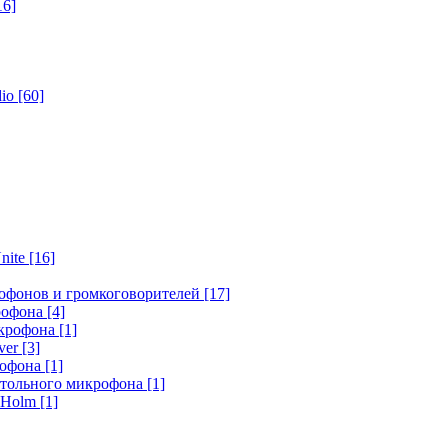
16]
dio
[60]
nite
[16]
офонов и громкоговорителей
[17]
крофона
[4]
икрофона
[1]
ver
[3]
рофона
[1]
стольного микрофона
[1]
r Holm
[1]