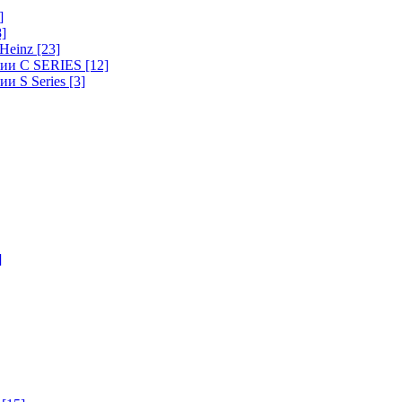
]
8]
-Heinz
[23]
ерии C SERIES
[12]
ии S Series
[3]
]