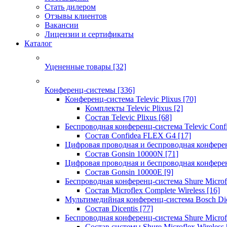
Стать дилером
Отзывы клиентов
Вакансии
Лицензии и сертификаты
Каталог
Уцененные товары
[32]
Конференц-системы
[336]
Конференц-система Televic Plixus
[70]
Комплекты Televic Plixus
[2]
Состав Televic Plixus
[68]
Беспроводная конференц-система Televic Con
Состав Confidea FLEX G4
[17]
Цифровая проводная и беспроводная конфере
Состав Gonsin 10000N
[71]
Цифровая проводная и беспроводная конфере
Состав Gonsin 10000E
[9]
Беспроводная конференц-система Shure Microfl
Состав Microflex Complete Wireless
[16]
Мультимедийная конференц-система Bosch Dic
Состав Dicentis
[77]
Беспроводная конференц-система Shure Microfl
Состав системы Shure Microflex Wireless