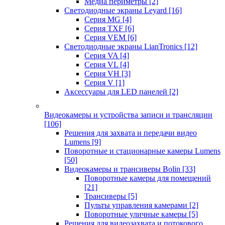
Медиа периметры
[2]
Светодиодные экраны Leyard
[16]
Серия MG
[4]
Серия TXF
[6]
Серия VEM
[6]
Светодиодные экраны LianTronics
[12]
Серия VA
[4]
Серия VL
[4]
Серия VH
[3]
Серия V
[1]
Аксессуары для LED панелей
[2]
Видеокамеры и устройства записи и трансляции
[106]
Решения для захвата и передачи видео
Lumens
[9]
Поворотные и стационарные камеры Lumens
[50]
Видеокамеры и трансиверы Bolin
[33]
Поворотные камеры для помещений
[21]
Трансиверы
[5]
Пульты управления камерами
[2]
Поворотные уличные камеры
[5]
Решения для видеозахвата и потокового