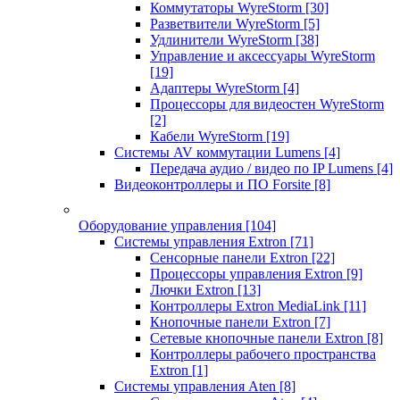
Коммутаторы WyreStorm
[30]
Разветвители WyreStorm
[5]
Удлинители WyreStorm
[38]
Управление и аксессуары WyreStorm
[19]
Адаптеры WyreStorm
[4]
Процессоры для видеостен WyreStorm
[2]
Кабели WyreStorm
[19]
Системы AV коммутации Lumens
[4]
Передача аудио / видео по IP Lumens
[4]
Видеоконтроллеры и ПО Forsite
[8]
Оборудование управления
[104]
Системы управления Extron
[71]
Сенсорные панели Extron
[22]
Процессоры управления Extron
[9]
Лючки Extron
[13]
Контроллеры Extron MediaLink
[11]
Кнопочные панели Extron
[7]
Сетевые кнопочные панели Extron
[8]
Контроллеры рабочего пространства
Extron
[1]
Системы управления Aten
[8]