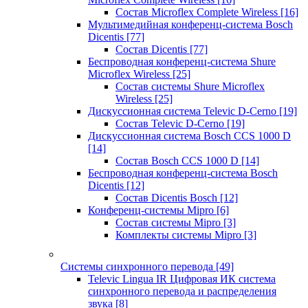
Состав Microflex Complete Wireless
[16]
Мультимедийная конференц-система Bosch
Dicentis
[77]
Состав Dicentis
[77]
Беспроводная конференц-система Shure
Microflex Wireless
[25]
Состав системы Shure Microflex
Wireless
[25]
Дискуссионная система Televic D-Cerno
[19]
Состав Televic D-Cerno
[19]
Дискуссионная система Bosch CCS 1000 D
[14]
Состав Bosch CCS 1000 D
[14]
Беспроводная конференц-система Bosch
Dicentis
[12]
Состав Dicentis Bosch
[12]
Конференц-системы Mipro
[6]
Состав системы Mipro
[3]
Комплекты системы Mipro
[3]
Системы синхронного перевода
[49]
Televic Lingua IR Цифровая ИК система
синхронного перевода и распределения
звука
[8]