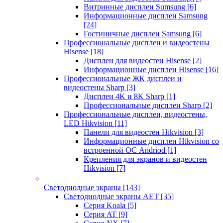
Витринные дисплеи Sumsung
[6]
Информационные дисплеи Samsung
[24]
Гостиничные дисплеи Samsung
[6]
Профессиональные дисплеи и видеостены
Hisense
[18]
Дисплеи для видеостен Hisense
[2]
Информационные дисплеи Hisense
[16]
Профессиональные ЖК дисплеи и
видеостены Sharp
[3]
Дисплеи 4K и 8K Sharp
[1]
Профессиональные дисплеи Sharp
[2]
Профессиональные дисплеи, видеостены,
LED Hikvision
[11]
Панели для видеостен Hikvision
[3]
Информационные дисплеи Hikvision со
встроенной ОС Andriod
[1]
Крепления для экранов и видеостен
Hikvision
[7]
Светодиодные экраны
[143]
Светодиодные экраны AET
[35]
Cерия Koala
[5]
Серия AT
[9]