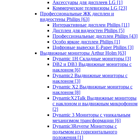
Аксессуары для дисплеев LG
[1]
Коммерческие телевизоры LG
[23]
Профессиональные ЖК дисплеи и
видеостены Philips
[63]
Интерактивные дисплеи Philips
[11]
Дисплеи для видеостен Philips
[5]
Профессиональные дисплеи Philips
[43]
Особо яркие дисплеи Philips
[1]
Цифровые вывески E-Paper Philips
[3]
Выдвижные мониторы Arthur Holm
[63]
Dynamic 1Н Складные мониторы
[3]
DB2 и DB3 Выдвижные мониторы с
наклоном
[6]
Dynamic2 Выдвижные мониторы с
наклоном
[3]
Dynamic X2 Выдвижные мониторы с
наклоном
[8]
DynamicX2Talk Выдвижные мониторы
с наклоном и выдвижным микрофоном
[2]
Dynamic 3 Мониторы с уникальным
механизмом трансформации
[6]
Dynamic3Reverse Мониторы с
подъемом из горизонтального
положения
[1]