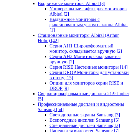
Выдвижные мониторы Albiral
[3]
Универсальные лифты для мониторов
Albiral
[2]
Выдвижные мониторы с
фиксированным углом наклона Albiral
[1]
Стационарные мониторы Albiral (Arthur
Holm)
[42]
Серия AH1 Широкоформатный
монитор, складывается вручную
[2]
Серия AH2 Монитор складывается
вручную
[2]
Серия RISE Настенные мониторы
[14]
Серия DROP Мониторы для установки
в стену
[15]
Опции для мониторов серии RISE и
DROP
[9]
Сверхширокоформатные дисплеи 21:9 Jupiter
[5]
Профессиональные дисплеи и видеостены
Samsung
[54]
Светодиодные экраны Samsung
[3]
Всепогодные дисплеи Samsung
[5]
Специальные дисплеи Samsung
[3]
Панели для видеостен Samsung
[7]