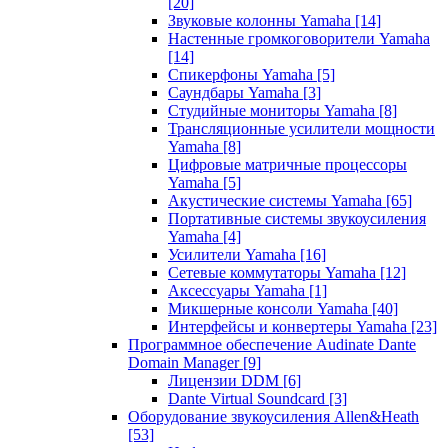
[20]
Звуковые колонны Yamaha
[14]
Настенные громкоговорители Yamaha
[14]
Спикерфоны Yamaha
[5]
Саундбары Yamaha
[3]
Студийные мониторы Yamaha
[8]
Трансляционные усилители мощности
Yamaha
[8]
Цифровые матричные процессоры
Yamaha
[5]
Акустические системы Yamaha
[65]
Портативные системы звукоусиления
Yamaha
[4]
Усилители Yamaha
[16]
Сетевые коммутаторы Yamaha
[12]
Аксессуары Yamaha
[1]
Микшерные консоли Yamaha
[40]
Интерфейсы и конвертеры Yamaha
[23]
Программное обеспечение Audinate Dante
Domain Manager
[9]
Лицензии DDM
[6]
Dante Virtual Soundcard
[3]
Оборудование звукоусиления Allen&Heath
[53]