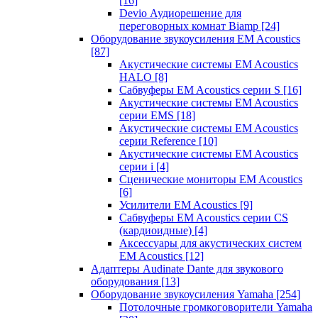
[16]
Devio Аудиорешение для
переговорных комнат Biamp
[24]
Оборудование звукоусиления EM Acoustics
[87]
Акустические системы EM Acoustics
HALO
[8]
Сабвуферы EM Acoustics серии S
[16]
Акустические системы EM Acoustics
серии EMS
[18]
Акустические системы EM Acoustics
серии Reference
[10]
Акустические системы EM Acoustics
серии i
[4]
Сценические мониторы EM Acoustics
[6]
Усилители EM Acoustics
[9]
Сабвуферы EM Acoustics серии CS
(кардиоидные)
[4]
Аксессуары для акустических систем
EM Acoustics
[12]
Адаптеры Audinate Dante для звукового
оборудования
[13]
Оборудование звукоусиления Yamaha
[254]
Потолочные громкоговорители Yamaha