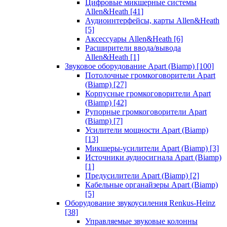
Цифровые микшерные системы
Allen&Heath
[41]
Аудиоинтерфейсы, карты Allen&Heath
[5]
Аксессуары Allen&Heath
[6]
Расширители ввода/вывода
Allen&Heath
[1]
Звуковое оборудование Apart (Biamp)
[100]
Потолочные громкоговорители Apart
(Biamp)
[27]
Корпусные громкоговорители Apart
(Biamp)
[42]
Рупорные громкоговорители Apart
(Biamp)
[7]
Усилители мощности Apart (Biamp)
[13]
Микшеры-усилители Apart (Biamp)
[3]
Источники аудиосигнала Apart (Biamp)
[1]
Предусилители Apart (Biamp)
[2]
Кабельные органайзеры Apart (Biamp)
[5]
Оборудование звукоусиления Renkus-Heinz
[38]
Управляемые звуковые колонны