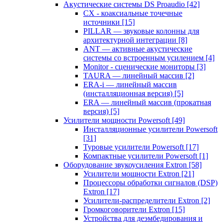
Акустические системы DS Proaudio
[42]
CX - коаксиальные точечные
источники
[15]
PILLAR — звуковые колонны для
архитектурной интеграции
[8]
ANT — активные акустические
системы со встроенным усилением
[4]
Monitor - сценические мониторы
[3]
TAURA — линейный массив
[2]
ERA-i — линейный массив
(инсталляционная версия)
[5]
ERA — линейный массив (прокатная
версия)
[5]
Усилители мощности Powersoft
[49]
Инсталляционные усилители Powersoft
[31]
Туровые усилители Powersoft
[17]
Компактные усилители Powersoft
[1]
Оборудование звукоусиления Extron
[58]
Усилители мощности Extron
[21]
Процессоры обработки сигналов (DSP)
Extron
[17]
Усилители-распределители Extron
[2]
Громкоговорители Extron
[15]
Устройства для деэмбедирования и