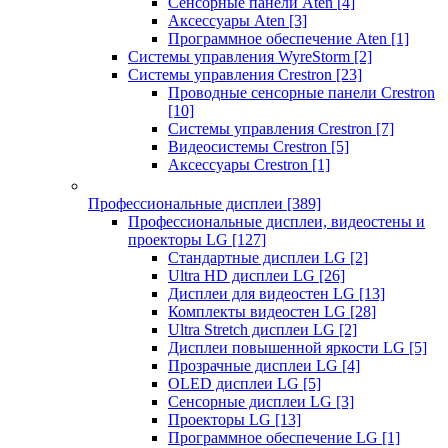
Сенсорные панели Aten
[4]
Аксессуары Aten
[3]
Программное обеспечение Aten
[1]
Системы управления WyreStorm
[2]
Системы управления Crestron
[23]
Проводные сенсорные панели Crestron
[10]
Системы управления Crestron
[7]
Видеосистемы Crestron
[5]
Аксессуары Crestron
[1]
Профессиональные дисплеи
[389]
Профессиональные дисплеи, видеостены и
проекторы LG
[127]
Стандартные дисплеи LG
[2]
Ultra HD дисплеи LG
[26]
Дисплеи для видеостен LG
[13]
Комплекты видеостен LG
[28]
Ultra Stretch дисплеи LG
[2]
Дисплеи повышенной яркости LG
[5]
Прозрачные дисплеи LG
[4]
OLED дисплеи LG
[5]
Сенсорные дисплеи LG
[3]
Проекторы LG
[13]
Программное обеспечение LG
[1]