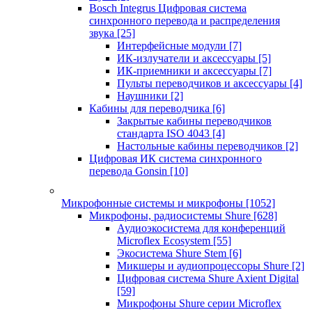
Bosch Integrus Цифровая система
синхронного перевода и распределения
звука
[25]
Интерфейсные модули
[7]
ИК-излучатели и аксессуары
[5]
ИК-приемники и аксессуары
[7]
Пульты переводчиков и аксессуары
[4]
Наушники
[2]
Кабины для переводчика
[6]
Закрытые кабины переводчиков
стандарта ISO 4043
[4]
Настольные кабины переводчиков
[2]
Цифровая ИК система синхронного
перевода Gonsin
[10]
Микрофонные системы и микрофоны
[1052]
Микрофоны, радиосистемы Shure
[628]
Аудиоэкосистема для конференций
Microflex Ecosystem
[55]
Экосистема Shure Stem
[6]
Микшеры и аудиопроцессоры Shure
[2]
Цифровая система Shure Axient Digital
[59]
Микрофоны Shure серии Microflex