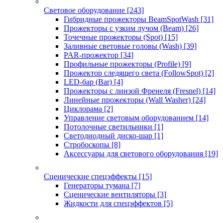
Световое оборудование
[243]
Гибридные прожекторы BeamSpotWash
[31]
Прожекторы с узким лучом (Beam)
[26]
Точечные прожекторы (Spot)
[15]
Заливные световые головы (Wash)
[39]
PAR-прожектор
[34]
Профильные прожекторы (Profile)
[9]
Прожектор следящего света (FollowSpot)
[2]
LED-бар (Bar)
[4]
Прожекторы с линзой Френеля (Fresnel)
[14]
Линейные прожекторы (Wall Washer)
[24]
Циклорама
[2]
Управление световым оборудованием
[14]
Потолочные светильники
[1]
Светодиодный диско-шар
[1]
Стробоскопы
[8]
Аксессуары для светового оборудования
[19]
Сценические спецэффекты
[15]
Генераторы тумана
[7]
Сценические вентиляторы
[3]
Жидкости для спецэффектов
[5]