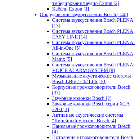
эмбедирования аудио Extron
[2]
Кабели Extron
[1]
Оборудование звукоусиления Bosch
[146]
Система звукоусиления Bosch PLENA
[13]
Система звукоусиления Bosch PLENA
EASY LINE
[14]
Система звукоусиления Bosch PLENA-
All-in-One
[5]
Система звукоусиления Bosch PLENA
Matrix
[5]
Система звукоусиления Bosch PLENA
VOICE ALARM SYSTEM
[8]
Музыкальные акустические системы
Bosch LB6/ LC6/ LP6
[10]
Корпусные громкоговорители Bosch
[37]
Звуковые колонки Bosch
[2]
Звуковые колонки Bosch серии XLA
3200
[3]
Активные акустические системы
"Линейный массив" Bosch
[4]
Панельные громкоговорители Bosch
[4]
Потолочные громкоговорители Bosch