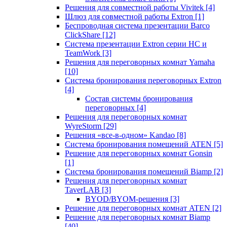
Решения для совместной работы Vivitek
[4]
Шлюз для совместной работы Extron
[1]
Беспроводная система презентации Barco
ClickShare
[12]
Система презентации Extron серии HC и
TeamWork
[3]
Решения для переговорных комнат Yamaha
[10]
Система бронирования переговорных Extron
[4]
Состав системы бронирования
переговорных
[4]
Решения для переговорных комнат
WyreStorm
[29]
Решения «все-в-одном» Kandao
[8]
Система бронирования помещений ATEN
[5]
Решение для переговорных комнат Gonsin
[1]
Система бронирования помещений Biamp
[2]
Решения для переговорных комнат
TaverLAB
[3]
BYOD/BYOM-решения
[3]
Решение для переговорных комнат ATEN
[2]
Решение для переговорных комнат Biamp
[40]