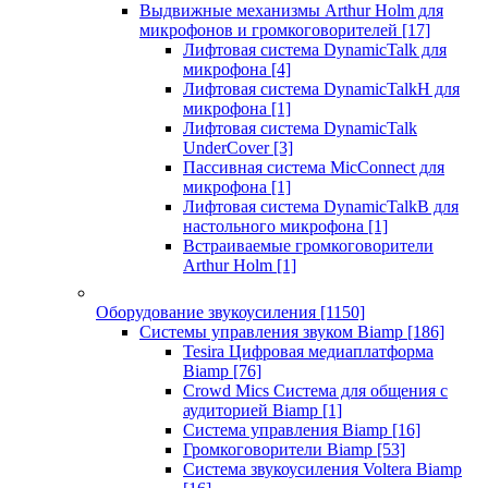
Выдвижные механизмы Arthur Holm для
микрофонов и громкоговорителей
[17]
Лифтовая система DynamicTalk для
микрофона
[4]
Лифтовая система DynamicTalkH для
микрофона
[1]
Лифтовая система DynamicTalk
UnderCover
[3]
Пассивная система MicConnect для
микрофона
[1]
Лифтовая система DynamicTalkB для
настольного микрофона
[1]
Встраиваемые громкоговорители
Arthur Holm
[1]
Оборудование звукоусиления
[1150]
Системы управления звуком Biamp
[186]
Tesira Цифровая медиаплатформа
Biamp
[76]
Crowd Mics Система для общения с
аудиторией Biamp
[1]
Система управления Biamp
[16]
Громкоговорители Biamp
[53]
Система звукоусиления Voltera Biamp