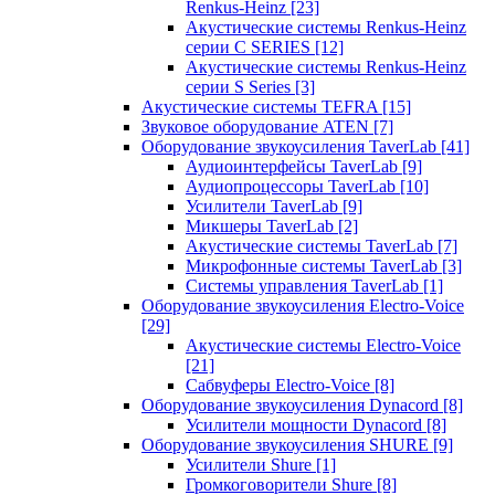
Renkus-Heinz
[23]
Акустические системы Renkus-Heinz
серии C SERIES
[12]
Акустические системы Renkus-Heinz
серии S Series
[3]
Акустические системы TEFRA
[15]
Звуковое оборудование ATEN
[7]
Оборудование звукоусиления TaverLab
[41]
Аудиоинтерфейсы TaverLab
[9]
Аудиопроцессоры TaverLab
[10]
Усилители TaverLab
[9]
Микшеры TaverLab
[2]
Акустические системы TaverLab
[7]
Микрофонные системы TaverLab
[3]
Системы управления TaverLab
[1]
Оборудование звукоусиления Electro-Voice
[29]
Акустические системы Electro-Voice
[21]
Сабвуферы Electro-Voice
[8]
Оборудование звукоусиления Dynacord
[8]
Усилители мощности Dynacord
[8]
Оборудование звукоусиления SHURE
[9]
Усилители Shure
[1]
Громкоговорители Shure
[8]