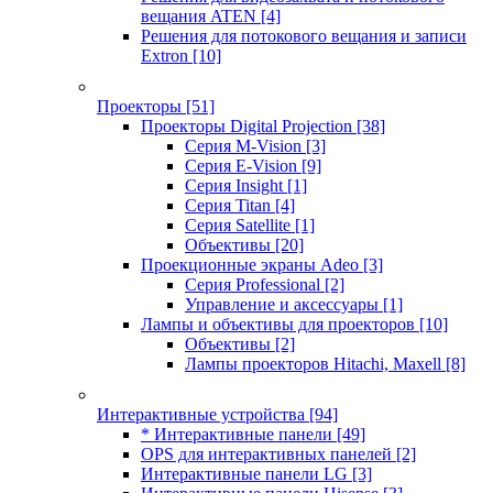
вещания ATEN
[4]
Решения для потокового вещания и записи
Extron
[10]
Проекторы
[51]
Проекторы Digital Projection
[38]
Серия M-Vision
[3]
Серия E-Vision
[9]
Серия Insight
[1]
Серия Titan
[4]
Серия Satellite
[1]
Объективы
[20]
Проекционные экраны Adeo
[3]
Серия Professional
[2]
Управление и аксессуары
[1]
Лампы и объективы для проекторов
[10]
Объективы
[2]
Лампы проекторов Hitachi, Maxell
[8]
Интерактивные устройства
[94]
* Интерактивные панели
[49]
OPS для интерактивных панелей
[2]
Интерактивные панели LG
[3]