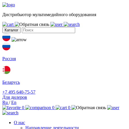
Дистрибьютор мультимедийного оборудования
Каталог
Россия
Беларусь
+7 495 640-75-57
Для дилеров
Ru
/
En
0
0
0
О нас
Направление деятельности