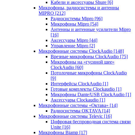
Кабели и аксессуары Shure
[6]
Микрофоны, радиосистемы и антенны
MIPRO
[212]
Радиосистемы Mipro
[96]
Микрофоны Mipro
[54]
Антенны и антенные усилители Mipro
[16]
Аксессуары Mipro
[44]
Управление Mipro
[2]
Микрофонные системы ClockAudio
[148]
Врезные микрофоны ClockAudio
[75]
Микрофоны на «гусиной шее»
ClockAudio
[60]
Потолочные микрофоны ClockAudio
[9]
Интерфейсы ClockAudio
[1]
Готовые комплекты Clockaudio
[1]
Микрофоны Dante/USB ClockAudio
[1]
Аксессуары Clockaudio
[1]
Микрофонные системы «Октава»
[14]
Радиосистемы OKTAVA
[14]
Микрофонные системы Televic
[16]
Цифровая беспроводная система связи
Unite
[16]
Микрофоны Biamp
[17]