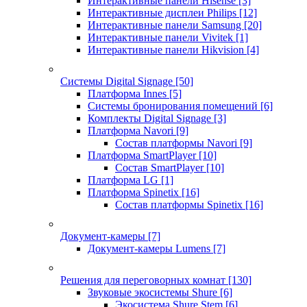
Интерактивные панели Hisense
[3]
Интерактивные дисплеи Philips
[12]
Интерактивные панели Samsung
[20]
Интерактивные панели Vivitek
[1]
Интерактивные панели Hikvision
[4]
Системы Digital Signage
[50]
Платформа Innes
[5]
Системы бронирования помещений
[6]
Комплекты Digital Signage
[3]
Платформа Navori
[9]
Состав платформы Navori
[9]
Платформа SmartPlayer
[10]
Состав SmartPlayer
[10]
Платформа LG
[1]
Платформа Spinetix
[16]
Состав платформы Spinetix
[16]
Документ-камеры
[7]
Документ-камеры Lumens
[7]
Решения для переговорных комнат
[130]
Звуковые экосистемы Shure
[6]
Экосистема Shure Stem
[6]