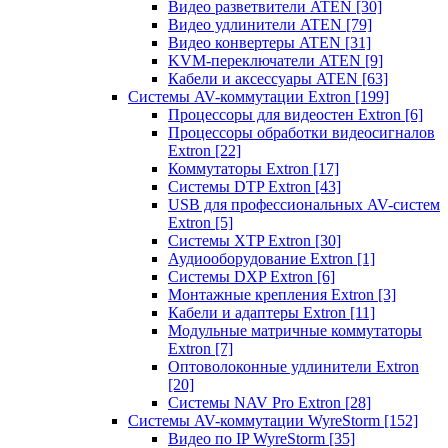
Видео разветвители ATEN
[30]
Видео удлинители ATEN
[79]
Видео конвертеры ATEN
[31]
KVM-переключатели ATEN
[9]
Кабели и аксессуары ATEN
[63]
Системы AV-коммутации Extron
[199]
Процессоры для видеостен Extron
[6]
Процессоры обработки видеосигналов
Extron
[22]
Коммутаторы Extron
[17]
Системы DTP Extron
[43]
USB для профессиональных AV-систем
Extron
[5]
Системы XTP Extron
[30]
Аудиооборудование Extron
[1]
Системы DXP Extron
[6]
Монтажные крепления Extron
[3]
Кабели и адаптеры Extron
[11]
Модульные матричные коммутаторы
Extron
[7]
Оптоволоконные удлинители Extron
[20]
Системы NAV Pro Extron
[28]
Системы AV-коммутации WyreStorm
[152]
Видео по IP WyreStorm
[35]