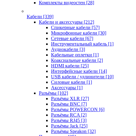
Комплекты видеостен
[28]
Кабели
[339]
Кабели и аксессуары
[212]
Спикерные кабели
[57]
Микрофонные кабели
[30]
Сетевые кабели
[67]
Инструментальный кабель
[1]
Аудиокабели
[3]
Кабельные оплетки
[1]
Коаксиальные кабели
[2]
HDMI кабели
[25]
Интерфейсные кабели
[14]
USB кабели / удлинители
[10]
Силовые кабели
[1]
Аксессуары
[1]
Разъёмы
[102]
Разъёмы XLR
[27]
Разъёмы BNC
[7]
Разъёмы POWERCON
[6]
Разъёмы RCA
[2]
Разъёмы RJ45
[3]
Разъёмы Jack
[25]
Разъёмы Speakon
[32]