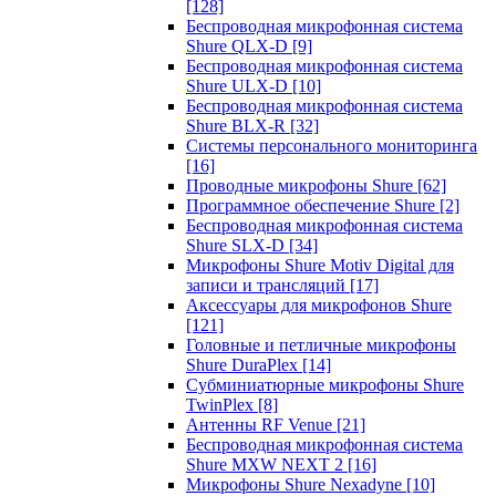
[128]
Беспроводная микрофонная система
Shure QLX-D
[9]
Беспроводная микрофонная система
Shure ULX-D
[10]
Беспроводная микрофонная система
Shure BLX-R
[32]
Системы персонального мониторинга
[16]
Проводные микрофоны Shure
[62]
Программное обеспечение Shure
[2]
Беспроводная микрофонная система
Shure SLX-D
[34]
Микрофоны Shure Motiv Digital для
записи и трансляций
[17]
Аксессуары для микрофонов Shure
[121]
Головные и петличные микрофоны
Shure DuraPlex
[14]
Субминиатюрные микрофоны Shure
TwinPlex
[8]
Антенны RF Venue
[21]
Беспроводная микрофонная система
Shure MXW NEXT 2
[16]
Микрофоны Shure Nexadyne
[10]