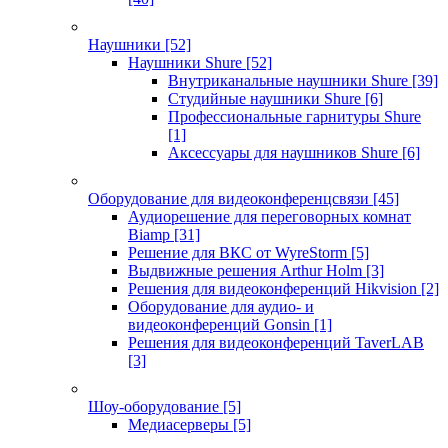
Наушники
[52]
Наушники Shure
[52]
Внутриканальные наушники Shure
[39]
Студийные наушники Shure
[6]
Профессиональные гарнитуры Shure
[1]
Аксессуары для наушников Shure
[6]
Оборудование для видеоконференцсвязи
[45]
Аудиорешение для переговорных комнат
Biamp
[31]
Решение для ВКС от WyreStorm
[5]
Выдвижные решения Arthur Holm
[3]
Решения для видеоконференций Hikvision
[2]
Оборудование для аудио- и
видеоконференций Gonsin
[1]
Решения для видеоконференций TaverLAB
[3]
Шоу-оборудование
[5]
Медиасерверы
[5]