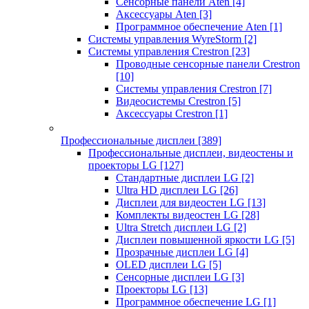
Сенсорные панели Aten
[4]
Аксессуары Aten
[3]
Программное обеспечение Aten
[1]
Системы управления WyreStorm
[2]
Системы управления Crestron
[23]
Проводные сенсорные панели Crestron
[10]
Системы управления Crestron
[7]
Видеосистемы Crestron
[5]
Аксессуары Crestron
[1]
Профессиональные дисплеи
[389]
Профессиональные дисплеи, видеостены и
проекторы LG
[127]
Стандартные дисплеи LG
[2]
Ultra HD дисплеи LG
[26]
Дисплеи для видеостен LG
[13]
Комплекты видеостен LG
[28]
Ultra Stretch дисплеи LG
[2]
Дисплеи повышенной яркости LG
[5]
Прозрачные дисплеи LG
[4]
OLED дисплеи LG
[5]
Сенсорные дисплеи LG
[3]
Проекторы LG
[13]
Программное обеспечение LG
[1]