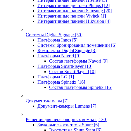
Интерактивные панели Hisense
[3]
Интерактивные дисплеи Philips
[12]
Интерактивные панели Samsung
[20]
Интерактивные панели Vivitek
[1]
Интерактивные панели Hikvision
[4]
Системы Digital Signage
[50]
Платформа Innes
[5]
Системы бронирования помещений
[6]
Комплекты Digital Signage
[3]
Платформа Navori
[9]
Состав платформы Navori
[9]
Платформа SmartPlayer
[10]
Состав SmartPlayer
[10]
Платформа LG
[1]
Платформа Spinetix
[16]
Состав платформы Spinetix
[16]
Документ-камеры
[7]
Документ-камеры Lumens
[7]
Решения для переговорных комнат
[130]
Звуковые экосистемы Shure
[6]
Экосистема Shure Stem
[6]