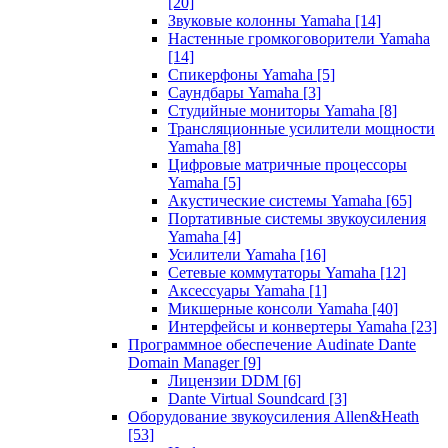
[20]
Звуковые колонны Yamaha
[14]
Настенные громкоговорители Yamaha
[14]
Спикерфоны Yamaha
[5]
Саундбары Yamaha
[3]
Студийные мониторы Yamaha
[8]
Трансляционные усилители мощности
Yamaha
[8]
Цифровые матричные процессоры
Yamaha
[5]
Акустические системы Yamaha
[65]
Портативные системы звукоусиления
Yamaha
[4]
Усилители Yamaha
[16]
Сетевые коммутаторы Yamaha
[12]
Аксессуары Yamaha
[1]
Микшерные консоли Yamaha
[40]
Интерфейсы и конвертеры Yamaha
[23]
Программное обеспечение Audinate Dante
Domain Manager
[9]
Лицензии DDM
[6]
Dante Virtual Soundcard
[3]
Оборудование звукоусиления Allen&Heath
[53]