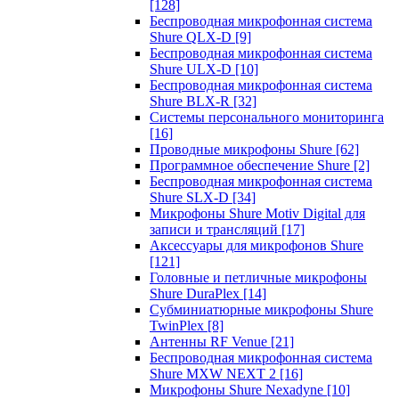
[128]
Беспроводная микрофонная система
Shure QLX-D
[9]
Беспроводная микрофонная система
Shure ULX-D
[10]
Беспроводная микрофонная система
Shure BLX-R
[32]
Системы персонального мониторинга
[16]
Проводные микрофоны Shure
[62]
Программное обеспечение Shure
[2]
Беспроводная микрофонная система
Shure SLX-D
[34]
Микрофоны Shure Motiv Digital для
записи и трансляций
[17]
Аксессуары для микрофонов Shure
[121]
Головные и петличные микрофоны
Shure DuraPlex
[14]
Субминиатюрные микрофоны Shure
TwinPlex
[8]
Антенны RF Venue
[21]
Беспроводная микрофонная система
Shure MXW NEXT 2
[16]
Микрофоны Shure Nexadyne
[10]