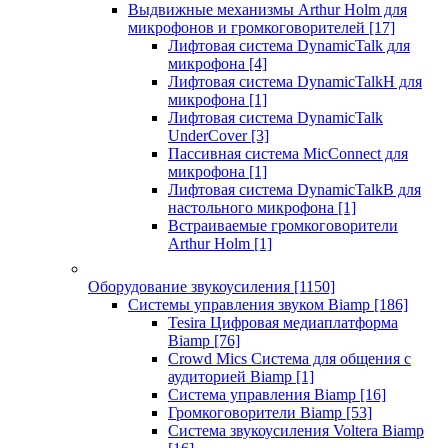
Выдвижные механизмы Arthur Holm для
микрофонов и громкоговорителей
[17]
Лифтовая система DynamicTalk для
микрофона
[4]
Лифтовая система DynamicTalkH для
микрофона
[1]
Лифтовая система DynamicTalk
UnderCover
[3]
Пассивная система MicConnect для
микрофона
[1]
Лифтовая система DynamicTalkB для
настольного микрофона
[1]
Встраиваемые громкоговорители
Arthur Holm
[1]
Оборудование звукоусиления
[1150]
Системы управления звуком Biamp
[186]
Tesira Цифровая медиаплатформа
Biamp
[76]
Crowd Mics Система для общения с
аудиторией Biamp
[1]
Система управления Biamp
[16]
Громкоговорители Biamp
[53]
Система звукоусиления Voltera Biamp