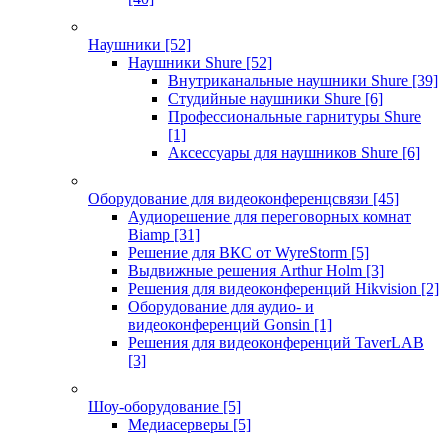
Наушники
[52]
Наушники Shure
[52]
Внутриканальные наушники Shure
[39]
Студийные наушники Shure
[6]
Профессиональные гарнитуры Shure
[1]
Аксессуары для наушников Shure
[6]
Оборудование для видеоконференцсвязи
[45]
Аудиорешение для переговорных комнат
Biamp
[31]
Решение для ВКС от WyreStorm
[5]
Выдвижные решения Arthur Holm
[3]
Решения для видеоконференций Hikvision
[2]
Оборудование для аудио- и
видеоконференций Gonsin
[1]
Решения для видеоконференций TaverLAB
[3]
Шоу-оборудование
[5]
Медиасерверы
[5]