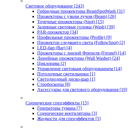
Световое оборудование
[243]
Гибридные прожекторы BeamSpotWash
[31]
Прожекторы с узким лучом (Beam)
[26]
Точечные прожекторы (Spot)
[15]
Заливные световые головы (Wash)
[39]
PAR-прожектор
[34]
Профильные прожекторы (Profile)
[9]
Прожектор следящего света (FollowSpot)
[2]
LED-бар (Bar)
[4]
Прожекторы с линзой Френеля (Fresnel)
[14]
Линейные прожекторы (Wall Washer)
[24]
Циклорама
[2]
Управление световым оборудованием
[14]
Потолочные светильники
[1]
Светодиодный диско-шар
[1]
Стробоскопы
[8]
Аксессуары для светового оборудования
[19]
Сценические спецэффекты
[15]
Генераторы тумана
[7]
Сценические вентиляторы
[3]
Жидкости для спецэффектов
[5]