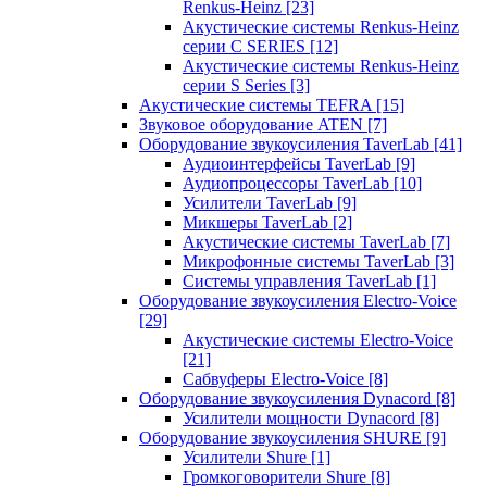
Renkus-Heinz
[23]
Акустические системы Renkus-Heinz
серии C SERIES
[12]
Акустические системы Renkus-Heinz
серии S Series
[3]
Акустические системы TEFRA
[15]
Звуковое оборудование ATEN
[7]
Оборудование звукоусиления TaverLab
[41]
Аудиоинтерфейсы TaverLab
[9]
Аудиопроцессоры TaverLab
[10]
Усилители TaverLab
[9]
Микшеры TaverLab
[2]
Акустические системы TaverLab
[7]
Микрофонные системы TaverLab
[3]
Системы управления TaverLab
[1]
Оборудование звукоусиления Electro-Voice
[29]
Акустические системы Electro-Voice
[21]
Сабвуферы Electro-Voice
[8]
Оборудование звукоусиления Dynacord
[8]
Усилители мощности Dynacord
[8]
Оборудование звукоусиления SHURE
[9]
Усилители Shure
[1]
Громкоговорители Shure
[8]