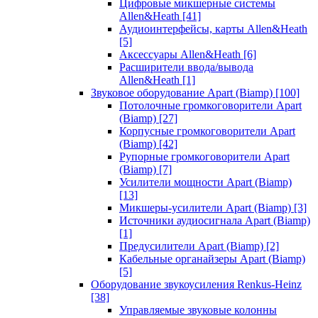
Цифровые микшерные системы
Allen&Heath
[41]
Аудиоинтерфейсы, карты Allen&Heath
[5]
Аксессуары Allen&Heath
[6]
Расширители ввода/вывода
Allen&Heath
[1]
Звуковое оборудование Apart (Biamp)
[100]
Потолочные громкоговорители Apart
(Biamp)
[27]
Корпусные громкоговорители Apart
(Biamp)
[42]
Рупорные громкоговорители Apart
(Biamp)
[7]
Усилители мощности Apart (Biamp)
[13]
Микшеры-усилители Apart (Biamp)
[3]
Источники аудиосигнала Apart (Biamp)
[1]
Предусилители Apart (Biamp)
[2]
Кабельные органайзеры Apart (Biamp)
[5]
Оборудование звукоусиления Renkus-Heinz
[38]
Управляемые звуковые колонны