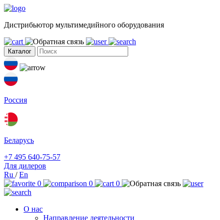
Дистрибьютор мультимедийного оборудования
Каталог
Россия
Беларусь
+7 495 640-75-57
Для дилеров
Ru
/
En
0
0
0
О нас
Направление деятельности