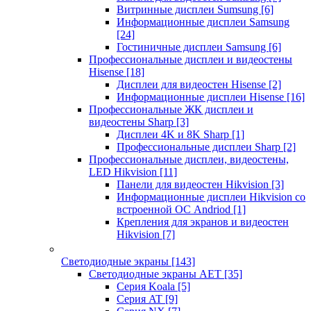
Витринные дисплеи Sumsung
[6]
Информационные дисплеи Samsung
[24]
Гостиничные дисплеи Samsung
[6]
Профессиональные дисплеи и видеостены
Hisense
[18]
Дисплеи для видеостен Hisense
[2]
Информационные дисплеи Hisense
[16]
Профессиональные ЖК дисплеи и
видеостены Sharp
[3]
Дисплеи 4K и 8K Sharp
[1]
Профессиональные дисплеи Sharp
[2]
Профессиональные дисплеи, видеостены,
LED Hikvision
[11]
Панели для видеостен Hikvision
[3]
Информационные дисплеи Hikvision со
встроенной ОС Andriod
[1]
Крепления для экранов и видеостен
Hikvision
[7]
Светодиодные экраны
[143]
Светодиодные экраны AET
[35]
Cерия Koala
[5]
Серия AT
[9]