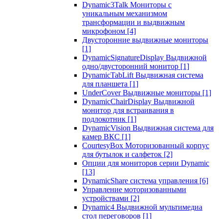
Dynamic3Talk Мониторы с
уникальным механизмом
трансформации и выдвижным
микрофоном
[4]
Двусторонние выдвижные мониторы
[1]
DynamicSignatureDisplay Выдвижной
одно/двусторонний монитор
[1]
DynamicTabLift Выдвижная система
для планшета
[1]
UnderCover Выдвижные мониторы
[1]
DynamicChairDisplay Выдвижной
монитор для встраивания в
подлокотник
[1]
DynamicVision Выдвижная система для
камер ВКС
[1]
CourtesyBox Моторизованный корпус
для бутылок и салфеток
[2]
Опции для мониторов серии Dynamic
[13]
DynamicShare система управления
[6]
Управление моторизованными
устройствами
[2]
Dynamic4 Выдвижной мультимедиа
стол переговоров
[1]