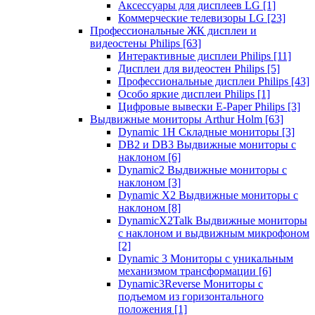
Аксессуары для дисплеев LG
[1]
Коммерческие телевизоры LG
[23]
Профессиональные ЖК дисплеи и
видеостены Philips
[63]
Интерактивные дисплеи Philips
[11]
Дисплеи для видеостен Philips
[5]
Профессиональные дисплеи Philips
[43]
Особо яркие дисплеи Philips
[1]
Цифровые вывески E-Paper Philips
[3]
Выдвижные мониторы Arthur Holm
[63]
Dynamic 1Н Складные мониторы
[3]
DB2 и DB3 Выдвижные мониторы с
наклоном
[6]
Dynamic2 Выдвижные мониторы с
наклоном
[3]
Dynamic X2 Выдвижные мониторы с
наклоном
[8]
DynamicX2Talk Выдвижные мониторы
с наклоном и выдвижным микрофоном
[2]
Dynamic 3 Мониторы с уникальным
механизмом трансформации
[6]
Dynamic3Reverse Мониторы с
подъемом из горизонтального
положения
[1]