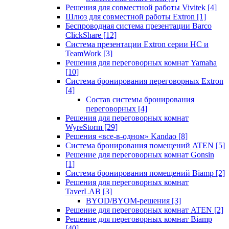
Решения для совместной работы Vivitek
[4]
Шлюз для совместной работы Extron
[1]
Беспроводная система презентации Barco
ClickShare
[12]
Система презентации Extron серии HC и
TeamWork
[3]
Решения для переговорных комнат Yamaha
[10]
Система бронирования переговорных Extron
[4]
Состав системы бронирования
переговорных
[4]
Решения для переговорных комнат
WyreStorm
[29]
Решения «все-в-одном» Kandao
[8]
Система бронирования помещений ATEN
[5]
Решение для переговорных комнат Gonsin
[1]
Система бронирования помещений Biamp
[2]
Решения для переговорных комнат
TaverLAB
[3]
BYOD/BYOM-решения
[3]
Решение для переговорных комнат ATEN
[2]
Решение для переговорных комнат Biamp
[40]