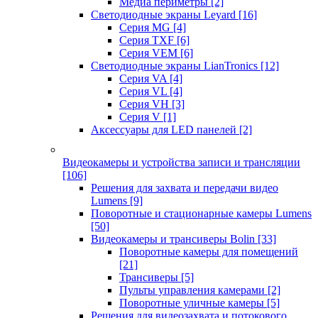
Медиа периметры
[2]
Светодиодные экраны Leyard
[16]
Серия MG
[4]
Серия TXF
[6]
Серия VEM
[6]
Светодиодные экраны LianTronics
[12]
Серия VA
[4]
Серия VL
[4]
Серия VH
[3]
Серия V
[1]
Аксессуары для LED панелей
[2]
Видеокамеры и устройства записи и трансляции
[106]
Решения для захвата и передачи видео
Lumens
[9]
Поворотные и стационарные камеры Lumens
[50]
Видеокамеры и трансиверы Bolin
[33]
Поворотные камеры для помещений
[21]
Трансиверы
[5]
Пульты управления камерами
[2]
Поворотные уличные камеры
[5]
Решения для видеозахвата и потокового