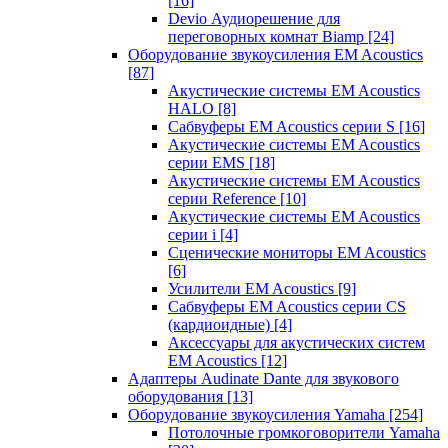
[16]
Devio Аудиорешение для
переговорных комнат Biamp
[24]
Оборудование звукоусиления EM Acoustics
[87]
Акустические системы EM Acoustics
HALO
[8]
Сабвуферы EM Acoustics серии S
[16]
Акустические системы EM Acoustics
серии EMS
[18]
Акустические системы EM Acoustics
серии Reference
[10]
Акустические системы EM Acoustics
серии i
[4]
Сценические мониторы EM Acoustics
[6]
Усилители EM Acoustics
[9]
Сабвуферы EM Acoustics серии CS
(кардиоидные)
[4]
Аксессуары для акустических систем
EM Acoustics
[12]
Адаптеры Audinate Dante для звукового
оборудования
[13]
Оборудование звукоусиления Yamaha
[254]
Потолочные громкоговорители Yamaha