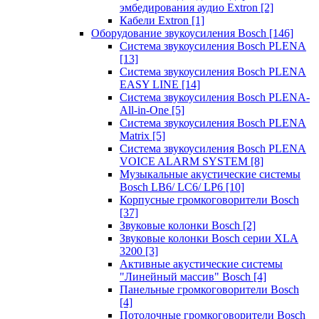
эмбедирования аудио Extron
[2]
Кабели Extron
[1]
Оборудование звукоусиления Bosch
[146]
Система звукоусиления Bosch PLENA
[13]
Система звукоусиления Bosch PLENA
EASY LINE
[14]
Система звукоусиления Bosch PLENA-
All-in-One
[5]
Система звукоусиления Bosch PLENA
Matrix
[5]
Система звукоусиления Bosch PLENA
VOICE ALARM SYSTEM
[8]
Музыкальные акустические системы
Bosch LB6/ LC6/ LP6
[10]
Корпусные громкоговорители Bosch
[37]
Звуковые колонки Bosch
[2]
Звуковые колонки Bosch серии XLA
3200
[3]
Активные акустические системы
"Линейный массив" Bosch
[4]
Панельные громкоговорители Bosch
[4]
Потолочные громкоговорители Bosch