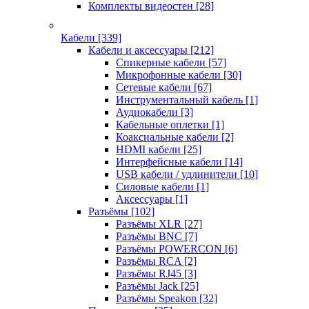
Комплекты видеостен
[28]
Кабели
[339]
Кабели и аксессуары
[212]
Спикерные кабели
[57]
Микрофонные кабели
[30]
Сетевые кабели
[67]
Инструментальный кабель
[1]
Аудиокабели
[3]
Кабельные оплетки
[1]
Коаксиальные кабели
[2]
HDMI кабели
[25]
Интерфейсные кабели
[14]
USB кабели / удлинители
[10]
Силовые кабели
[1]
Аксессуары
[1]
Разъёмы
[102]
Разъёмы XLR
[27]
Разъёмы BNC
[7]
Разъёмы POWERCON
[6]
Разъёмы RCA
[2]
Разъёмы RJ45
[3]
Разъёмы Jack
[25]
Разъёмы Speakon
[32]