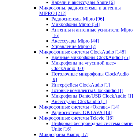
Кабели и аксессуары Shure
[6]
Микрофоны, радиосистемы и антенны
MIPRO
[212]
Радиосистемы Mipro
[96]
Микрофоны Mipro
[54]
Антенны и антенные усилители Mipro
[16]
Аксессуары Mipro
[44]
Управление Mipro
[2]
Микрофонные системы ClockAudio
[148]
Врезные микрофоны ClockAudio
[75]
Микрофоны на «гусиной шее»
ClockAudio
[60]
Потолочные микрофоны ClockAudio
[9]
Интерфейсы ClockAudio
[1]
Готовые комплекты Clockaudio
[1]
Микрофоны Dante/USB ClockAudio
[1]
Аксессуары Clockaudio
[1]
Микрофонные системы «Октава»
[14]
Радиосистемы OKTAVA
[14]
Микрофонные системы Televic
[16]
Цифровая беспроводная система связи
Unite
[16]
Микрофоны Biamp
[17]