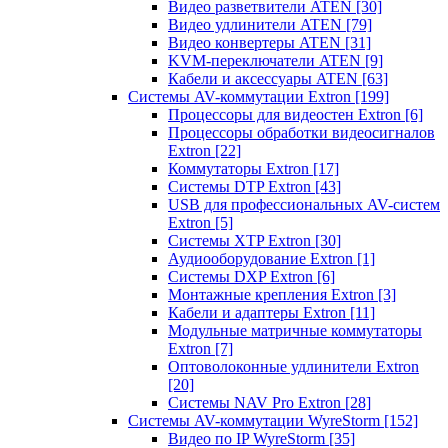
Видео разветвители ATEN
[30]
Видео удлинители ATEN
[79]
Видео конвертеры ATEN
[31]
KVM-переключатели ATEN
[9]
Кабели и аксессуары ATEN
[63]
Системы AV-коммутации Extron
[199]
Процессоры для видеостен Extron
[6]
Процессоры обработки видеосигналов
Extron
[22]
Коммутаторы Extron
[17]
Системы DTP Extron
[43]
USB для профессиональных AV-систем
Extron
[5]
Системы XTP Extron
[30]
Аудиооборудование Extron
[1]
Системы DXP Extron
[6]
Монтажные крепления Extron
[3]
Кабели и адаптеры Extron
[11]
Модульные матричные коммутаторы
Extron
[7]
Оптоволоконные удлинители Extron
[20]
Системы NAV Pro Extron
[28]
Системы AV-коммутации WyreStorm
[152]
Видео по IP WyreStorm
[35]