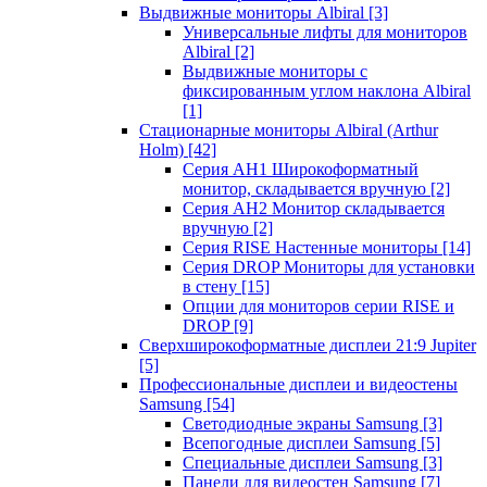
Выдвижные мониторы Albiral
[3]
Универсальные лифты для мониторов
Albiral
[2]
Выдвижные мониторы с
фиксированным углом наклона Albiral
[1]
Стационарные мониторы Albiral (Arthur
Holm)
[42]
Серия AH1 Широкоформатный
монитор, складывается вручную
[2]
Серия AH2 Монитор складывается
вручную
[2]
Серия RISE Настенные мониторы
[14]
Серия DROP Мониторы для установки
в стену
[15]
Опции для мониторов серии RISE и
DROP
[9]
Сверхширокоформатные дисплеи 21:9 Jupiter
[5]
Профессиональные дисплеи и видеостены
Samsung
[54]
Светодиодные экраны Samsung
[3]
Всепогодные дисплеи Samsung
[5]
Специальные дисплеи Samsung
[3]
Панели для видеостен Samsung
[7]