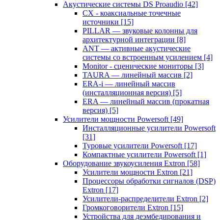
Акустические системы DS Proaudio
[42]
CX - коаксиальные точечные
источники
[15]
PILLAR — звуковые колонны для
архитектурной интеграции
[8]
ANT — активные акустические
системы со встроенным усилением
[4]
Monitor - сценические мониторы
[3]
TAURA — линейный массив
[2]
ERA-i — линейный массив
(инсталляционная версия)
[5]
ERA — линейный массив (прокатная
версия)
[5]
Усилители мощности Powersoft
[49]
Инсталляционные усилители Powersoft
[31]
Туровые усилители Powersoft
[17]
Компактные усилители Powersoft
[1]
Оборудование звукоусиления Extron
[58]
Усилители мощности Extron
[21]
Процессоры обработки сигналов (DSP)
Extron
[17]
Усилители-распределители Extron
[2]
Громкоговорители Extron
[15]
Устройства для деэмбедирования и