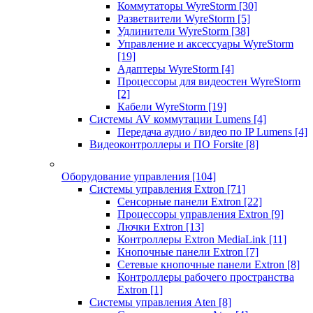
Коммутаторы WyreStorm
[30]
Разветвители WyreStorm
[5]
Удлинители WyreStorm
[38]
Управление и аксессуары WyreStorm
[19]
Адаптеры WyreStorm
[4]
Процессоры для видеостен WyreStorm
[2]
Кабели WyreStorm
[19]
Системы AV коммутации Lumens
[4]
Передача аудио / видео по IP Lumens
[4]
Видеоконтроллеры и ПО Forsite
[8]
Оборудование управления
[104]
Системы управления Extron
[71]
Сенсорные панели Extron
[22]
Процессоры управления Extron
[9]
Лючки Extron
[13]
Контроллеры Extron MediaLink
[11]
Кнопочные панели Extron
[7]
Сетевые кнопочные панели Extron
[8]
Контроллеры рабочего пространства
Extron
[1]
Системы управления Aten
[8]