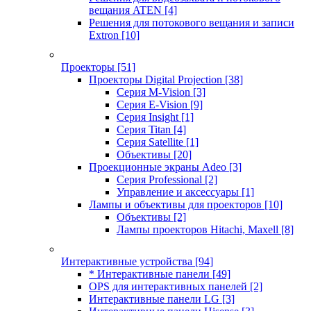
вещания ATEN
[4]
Решения для потокового вещания и записи
Extron
[10]
Проекторы
[51]
Проекторы Digital Projection
[38]
Серия M-Vision
[3]
Серия E-Vision
[9]
Серия Insight
[1]
Серия Titan
[4]
Серия Satellite
[1]
Объективы
[20]
Проекционные экраны Adeo
[3]
Серия Professional
[2]
Управление и аксессуары
[1]
Лампы и объективы для проекторов
[10]
Объективы
[2]
Лампы проекторов Hitachi, Maxell
[8]
Интерактивные устройства
[94]
* Интерактивные панели
[49]
OPS для интерактивных панелей
[2]
Интерактивные панели LG
[3]