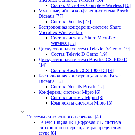
Состав Microflex Complete Wireless
[16]
Мультимедийная конференц-система Bosch
Dicentis
[77]
Состав Dicentis
[77]
Беспроводная конференц-система Shure
Microflex Wireless
[25]
Состав системы Shure Microflex
Wireless
[25]
Дискуссионная система Televic D-Cerno
[19]
Состав Televic D-Cerno
[19]
Дискуссионная система Bosch CCS 1000 D
[14]
Состав Bosch CCS 1000 D
[14]
Беспроводная конференц-система Bosch
Dicentis
[12]
Состав Dicentis Bosch
[12]
Конференц-системы Mipro
[6]
Состав системы Mipro
[3]
Комплекты системы Mipro
[3]
Системы синхронного перевода
[49]
Televic Lingua IR Цифровая ИК система
синхронного перевода и распределения
звука
[8]