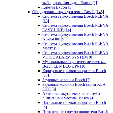
эмбедирования аудио Extron
[2]
Кабели Extron
[1]
Оборудование звукоусиления Bosch
[146]
Система звукоусиления Bosch PLENA
[13]
Система звукоусиления Bosch PLENA
EASY LINE
[14]
Система звукоусиления Bosch PLENA-
All-in-One
[5]
Система звукоусиления Bosch PLENA
Matrix
[5]
Система звукоусиления Bosch PLENA
VOICE ALARM SYSTEM
[8]
Музыкальные акустические системы
Bosch LB6/ LC6/ LP6
[10]
Корпусные громкоговорители Bosch
[37]
Звуковые колонки Bosch
[2]
Звуковые колонки Bosch серии XLA
3200
[3]
Активные акустические системы
"Линейный массив" Bosch
[4]
Панельные громкоговорители Bosch
[4]
Потолочные громкоговорители Bosch