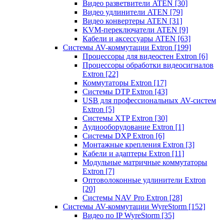
Видео разветвители ATEN
[30]
Видео удлинители ATEN
[79]
Видео конвертеры ATEN
[31]
KVM-переключатели ATEN
[9]
Кабели и аксессуары ATEN
[63]
Системы AV-коммутации Extron
[199]
Процессоры для видеостен Extron
[6]
Процессоры обработки видеосигналов
Extron
[22]
Коммутаторы Extron
[17]
Системы DTP Extron
[43]
USB для профессиональных AV-систем
Extron
[5]
Системы XTP Extron
[30]
Аудиооборудование Extron
[1]
Системы DXP Extron
[6]
Монтажные крепления Extron
[3]
Кабели и адаптеры Extron
[11]
Модульные матричные коммутаторы
Extron
[7]
Оптоволоконные удлинители Extron
[20]
Системы NAV Pro Extron
[28]
Системы AV-коммутации WyreStorm
[152]
Видео по IP WyreStorm
[35]