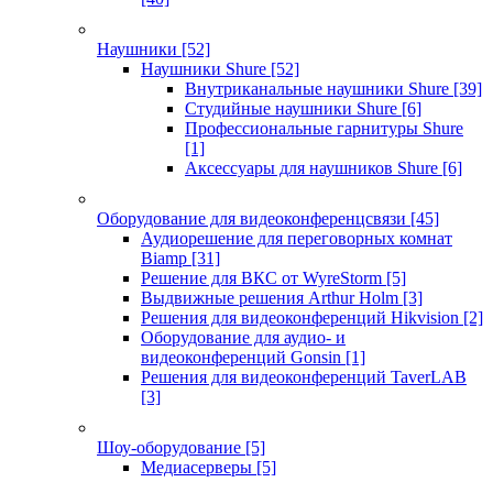
Наушники
[52]
Наушники Shure
[52]
Внутриканальные наушники Shure
[39]
Студийные наушники Shure
[6]
Профессиональные гарнитуры Shure
[1]
Аксессуары для наушников Shure
[6]
Оборудование для видеоконференцсвязи
[45]
Аудиорешение для переговорных комнат
Biamp
[31]
Решение для ВКС от WyreStorm
[5]
Выдвижные решения Arthur Holm
[3]
Решения для видеоконференций Hikvision
[2]
Оборудование для аудио- и
видеоконференций Gonsin
[1]
Решения для видеоконференций TaverLAB
[3]
Шоу-оборудование
[5]
Медиасерверы
[5]