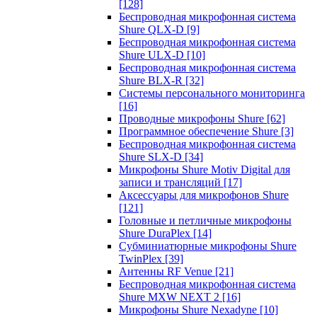
[128]
Беспроводная микрофонная система
Shure QLX-D
[9]
Беспроводная микрофонная система
Shure ULX-D
[10]
Беспроводная микрофонная система
Shure BLX-R
[32]
Системы персонального мониторинга
[16]
Проводные микрофоны Shure
[62]
Программное обеспечение Shure
[3]
Беспроводная микрофонная система
Shure SLX-D
[34]
Микрофоны Shure Motiv Digital для
записи и трансляций
[17]
Аксессуары для микрофонов Shure
[121]
Головные и петличные микрофоны
Shure DuraPlex
[14]
Субминиатюрные микрофоны Shure
TwinPlex
[39]
Антенны RF Venue
[21]
Беспроводная микрофонная система
Shure MXW NEXT 2
[16]
Микрофоны Shure Nexadyne
[10]