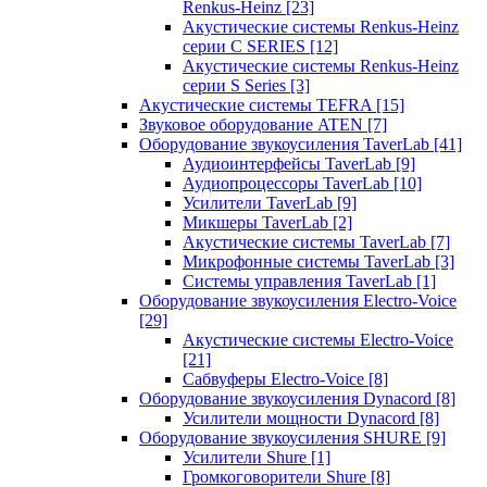
Renkus-Heinz
[23]
Акустические системы Renkus-Heinz
серии C SERIES
[12]
Акустические системы Renkus-Heinz
серии S Series
[3]
Акустические системы TEFRA
[15]
Звуковое оборудование ATEN
[7]
Оборудование звукоусиления TaverLab
[41]
Аудиоинтерфейсы TaverLab
[9]
Аудиопроцессоры TaverLab
[10]
Усилители TaverLab
[9]
Микшеры TaverLab
[2]
Акустические системы TaverLab
[7]
Микрофонные системы TaverLab
[3]
Системы управления TaverLab
[1]
Оборудование звукоусиления Electro-Voice
[29]
Акустические системы Electro-Voice
[21]
Сабвуферы Electro-Voice
[8]
Оборудование звукоусиления Dynacord
[8]
Усилители мощности Dynacord
[8]
Оборудование звукоусиления SHURE
[9]
Усилители Shure
[1]
Громкоговорители Shure
[8]