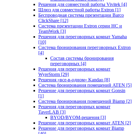
Решения для совместной работы Vivitek
[4]
Шлюз для совместной работы Extron
[1]
Беспроводная система презентации Barco
ClickShare
[12]
Система презентации Extron серии HC и
TeamWork
[3]
Решения для переговорных комнат Yamaha
[10]
Система бронирования переговорных Extron
[4]
Состав системы бронирования
переговорных
[4]
Решения для переговорных комнат
WyreStorm
[29]
Решения «все-в-одном» Kandao
[8]
Система бронирования помещений ATEN
[5]
Решение для переговорных комнат Gonsin
[1]
Система бронирования помещений Biamp
[2]
Решения для переговорных комнат
TaverLAB
[3]
BYOD/BYOM-решения
[3]
Решение для переговорных комнат ATEN
[2]
Решение для переговорных комнат Biamp
[40]