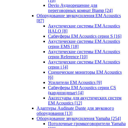
[16]
Devio Аудиорешение для
переговорных комнат Biamp
[24]
Оборудование звукоусиления EM Acoustics
[87]
Акустические системы EM Acoustics
HALO
[8]
Сабвуферы EM Acoustics серии S
[16]
Акустические системы EM Acoustics
серии EMS
[18]
Акустические системы EM Acoustics
серии Reference
[10]
Акустические системы EM Acoustics
серии i
[4]
Сценические мониторы EM Acoustics
[6]
Усилители EM Acoustics
[9]
Сабвуферы EM Acoustics серии CS
(кардиоидные)
[4]
Аксессуары для акустических систем
EM Acoustics
[12]
Адаптеры Audinate Dante для звукового
оборудования
[13]
Оборудование звукоусиления Yamaha
[254]
Потолочные громкоговорители Yamaha