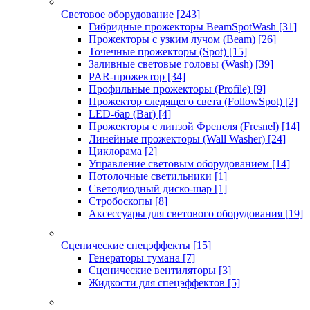
Световое оборудование
[243]
Гибридные прожекторы BeamSpotWash
[31]
Прожекторы с узким лучом (Beam)
[26]
Точечные прожекторы (Spot)
[15]
Заливные световые головы (Wash)
[39]
PAR-прожектор
[34]
Профильные прожекторы (Profile)
[9]
Прожектор следящего света (FollowSpot)
[2]
LED-бар (Bar)
[4]
Прожекторы с линзой Френеля (Fresnel)
[14]
Линейные прожекторы (Wall Washer)
[24]
Циклорама
[2]
Управление световым оборудованием
[14]
Потолочные светильники
[1]
Светодиодный диско-шар
[1]
Стробоскопы
[8]
Аксессуары для светового оборудования
[19]
Сценические спецэффекты
[15]
Генераторы тумана
[7]
Сценические вентиляторы
[3]
Жидкости для спецэффектов
[5]