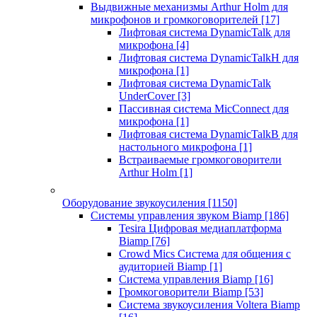
Выдвижные механизмы Arthur Holm для
микрофонов и громкоговорителей
[17]
Лифтовая система DynamicTalk для
микрофона
[4]
Лифтовая система DynamicTalkH для
микрофона
[1]
Лифтовая система DynamicTalk
UnderCover
[3]
Пассивная система MicConnect для
микрофона
[1]
Лифтовая система DynamicTalkB для
настольного микрофона
[1]
Встраиваемые громкоговорители
Arthur Holm
[1]
Оборудование звукоусиления
[1150]
Системы управления звуком Biamp
[186]
Tesira Цифровая медиаплатформа
Biamp
[76]
Crowd Mics Система для общения с
аудиторией Biamp
[1]
Система управления Biamp
[16]
Громкоговорители Biamp
[53]
Система звукоусиления Voltera Biamp