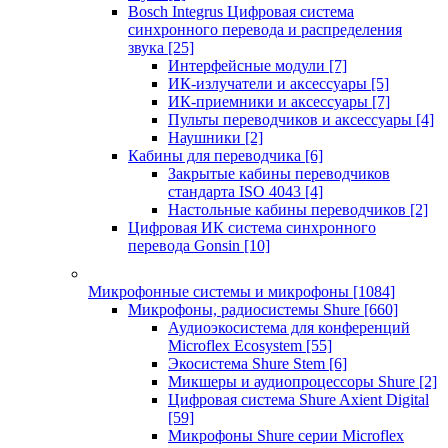
Bosch Integrus Цифровая система
синхронного перевода и распределения
звука
[25]
Интерфейсные модули
[7]
ИК-излучатели и аксессуары
[5]
ИК-приемники и аксессуары
[7]
Пульты переводчиков и аксессуары
[4]
Наушники
[2]
Кабины для переводчика
[6]
Закрытые кабины переводчиков
стандарта ISO 4043
[4]
Настольные кабины переводчиков
[2]
Цифровая ИК система синхронного
перевода Gonsin
[10]
Микрофонные системы и микрофоны
[1084]
Микрофоны, радиосистемы Shure
[660]
Аудиоэкосистема для конференций
Microflex Ecosystem
[55]
Экосистема Shure Stem
[6]
Микшеры и аудиопроцессоры Shure
[2]
Цифровая система Shure Axient Digital
[59]
Микрофоны Shure серии Microflex