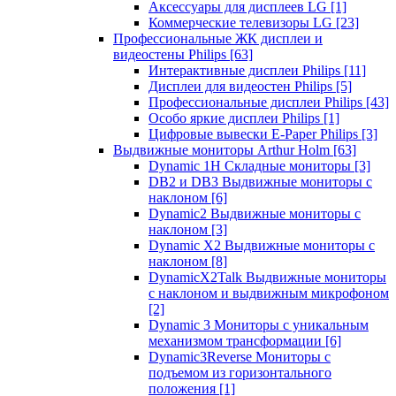
Аксессуары для дисплеев LG
[1]
Коммерческие телевизоры LG
[23]
Профессиональные ЖК дисплеи и
видеостены Philips
[63]
Интерактивные дисплеи Philips
[11]
Дисплеи для видеостен Philips
[5]
Профессиональные дисплеи Philips
[43]
Особо яркие дисплеи Philips
[1]
Цифровые вывески E-Paper Philips
[3]
Выдвижные мониторы Arthur Holm
[63]
Dynamic 1Н Складные мониторы
[3]
DB2 и DB3 Выдвижные мониторы с
наклоном
[6]
Dynamic2 Выдвижные мониторы с
наклоном
[3]
Dynamic X2 Выдвижные мониторы с
наклоном
[8]
DynamicX2Talk Выдвижные мониторы
с наклоном и выдвижным микрофоном
[2]
Dynamic 3 Мониторы с уникальным
механизмом трансформации
[6]
Dynamic3Reverse Мониторы с
подъемом из горизонтального
положения
[1]