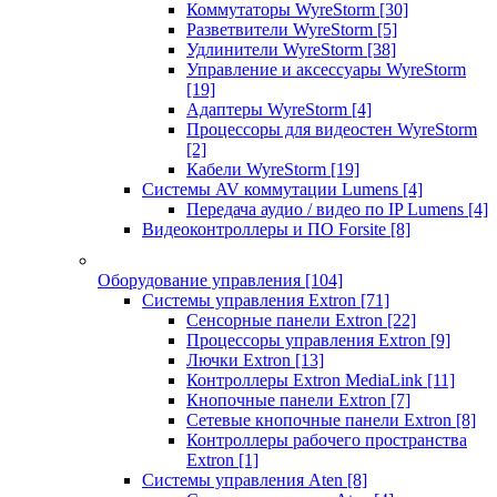
Коммутаторы WyreStorm
[30]
Разветвители WyreStorm
[5]
Удлинители WyreStorm
[38]
Управление и аксессуары WyreStorm
[19]
Адаптеры WyreStorm
[4]
Процессоры для видеостен WyreStorm
[2]
Кабели WyreStorm
[19]
Системы AV коммутации Lumens
[4]
Передача аудио / видео по IP Lumens
[4]
Видеоконтроллеры и ПО Forsite
[8]
Оборудование управления
[104]
Системы управления Extron
[71]
Сенсорные панели Extron
[22]
Процессоры управления Extron
[9]
Лючки Extron
[13]
Контроллеры Extron MediaLink
[11]
Кнопочные панели Extron
[7]
Сетевые кнопочные панели Extron
[8]
Контроллеры рабочего пространства
Extron
[1]
Системы управления Aten
[8]