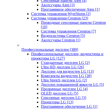
Сенсорные панели Aten
[4]
Аксессуары Aten
[3]
Программное обеспечение Aten
[1]
Системы управления WyreStorm
[2]
Системы управления Crestron
[23]
Проводные сенсорные панели Crestron
[10]
Системы управления Crestron
[7]
Видеосистемы Crestron
[5]
Аксессуары Crestron
[1]
Профессиональные дисплеи
[389]
Профессиональные дисплеи, видеостены и
проекторы LG
[127]
Стандартные дисплеи LG
[2]
Ultra HD дисплеи LG
[26]
Дисплеи для видеостен LG
[13]
Комплекты видеостен LG
[28]
Ultra Stretch дисплеи LG
[2]
Дисплеи повышенной яркости LG
[5]
Прозрачные дисплеи LG
[4]
OLED дисплеи LG
[5]
Сенсорные дисплеи LG
[3]
Проекторы LG
[13]
Программное обеспечение LG
[1]