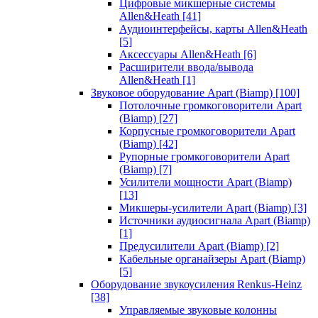
Цифровые микшерные системы
Allen&Heath
[41]
Аудиоинтерфейсы, карты Allen&Heath
[5]
Аксессуары Allen&Heath
[6]
Расширители ввода/вывода
Allen&Heath
[1]
Звуковое оборудование Apart (Biamp)
[100]
Потолочные громкоговорители Apart
(Biamp)
[27]
Корпусные громкоговорители Apart
(Biamp)
[42]
Рупорные громкоговорители Apart
(Biamp)
[7]
Усилители мощности Apart (Biamp)
[13]
Микшеры-усилители Apart (Biamp)
[3]
Источники аудиосигнала Apart (Biamp)
[1]
Предусилители Apart (Biamp)
[2]
Кабельные органайзеры Apart (Biamp)
[5]
Оборудование звукоусиления Renkus-Heinz
[38]
Управляемые звуковые колонны