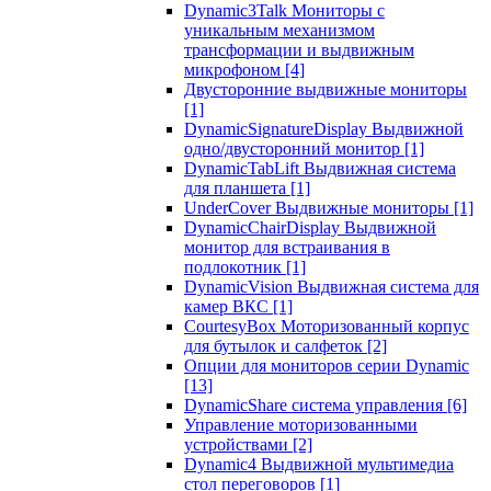
Dynamic3Talk Мониторы с
уникальным механизмом
трансформации и выдвижным
микрофоном
[4]
Двусторонние выдвижные мониторы
[1]
DynamicSignatureDisplay Выдвижной
одно/двусторонний монитор
[1]
DynamicTabLift Выдвижная система
для планшета
[1]
UnderCover Выдвижные мониторы
[1]
DynamicChairDisplay Выдвижной
монитор для встраивания в
подлокотник
[1]
DynamicVision Выдвижная система для
камер ВКС
[1]
CourtesyBox Моторизованный корпус
для бутылок и салфеток
[2]
Опции для мониторов серии Dynamic
[13]
DynamicShare система управления
[6]
Управление моторизованными
устройствами
[2]
Dynamic4 Выдвижной мультимедиа
стол переговоров
[1]