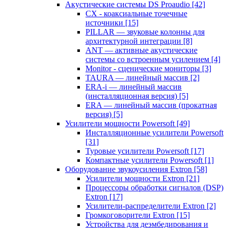
Акустические системы DS Proaudio
[42]
CX - коаксиальные точечные
источники
[15]
PILLAR — звуковые колонны для
архитектурной интеграции
[8]
ANT — активные акустические
системы со встроенным усилением
[4]
Monitor - сценические мониторы
[3]
TAURA — линейный массив
[2]
ERA-i — линейный массив
(инсталляционная версия)
[5]
ERA — линейный массив (прокатная
версия)
[5]
Усилители мощности Powersoft
[49]
Инсталляционные усилители Powersoft
[31]
Туровые усилители Powersoft
[17]
Компактные усилители Powersoft
[1]
Оборудование звукоусиления Extron
[58]
Усилители мощности Extron
[21]
Процессоры обработки сигналов (DSP)
Extron
[17]
Усилители-распределители Extron
[2]
Громкоговорители Extron
[15]
Устройства для деэмбедирования и