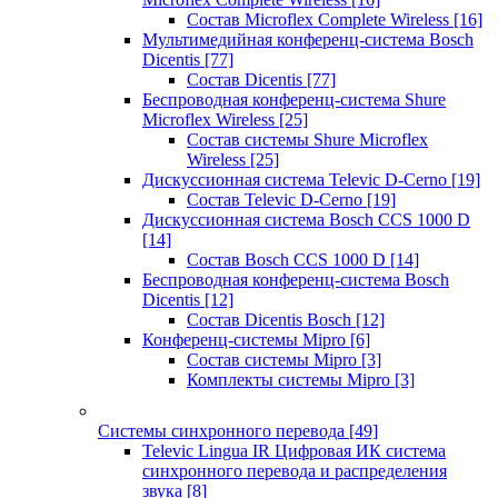
Состав Microflex Complete Wireless
[16]
Мультимедийная конференц-система Bosch
Dicentis
[77]
Состав Dicentis
[77]
Беспроводная конференц-система Shure
Microflex Wireless
[25]
Состав системы Shure Microflex
Wireless
[25]
Дискуссионная система Televic D-Cerno
[19]
Состав Televic D-Cerno
[19]
Дискуссионная система Bosch CCS 1000 D
[14]
Состав Bosch CCS 1000 D
[14]
Беспроводная конференц-система Bosch
Dicentis
[12]
Состав Dicentis Bosch
[12]
Конференц-системы Mipro
[6]
Состав системы Mipro
[3]
Комплекты системы Mipro
[3]
Системы синхронного перевода
[49]
Televic Lingua IR Цифровая ИК система
синхронного перевода и распределения
звука
[8]