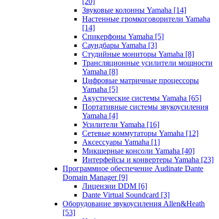
[20]
Звуковые колонны Yamaha
[14]
Настенные громкоговорители Yamaha
[14]
Спикерфоны Yamaha
[5]
Саундбары Yamaha
[3]
Студийные мониторы Yamaha
[8]
Трансляционные усилители мощности
Yamaha
[8]
Цифровые матричные процессоры
Yamaha
[5]
Акустические системы Yamaha
[65]
Портативные системы звукоусиления
Yamaha
[4]
Усилители Yamaha
[16]
Сетевые коммутаторы Yamaha
[12]
Аксессуары Yamaha
[1]
Микшерные консоли Yamaha
[40]
Интерфейсы и конвертеры Yamaha
[23]
Программное обеспечение Audinate Dante
Domain Manager
[9]
Лицензии DDM
[6]
Dante Virtual Soundcard
[3]
Оборудование звукоусиления Allen&Heath
[53]