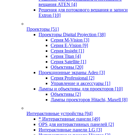
вещания ATEN
[4]
Решения для потокового вещания и записи
Extron
[10]
Проекторы
[51]
Проекторы Digital Projection
[38]
Серия M-Vision
[3]
Серия E-Vision
[9]
Серия Insight
[1]
Серия Titan
[4]
Серия Satellite
[1]
Объективы
[20]
Проекционные экраны Adeo
[3]
Серия Professional
[2]
Управление и аксессуары
[1]
Лампы и объективы для проекторов
[10]
Объективы
[2]
Лампы проекторов Hitachi, Maxell
[8]
Интерактивные устройства
[94]
* Интерактивные панели
[49]
OPS для интерактивных панелей
[2]
Интерактивные панели LG
[3]