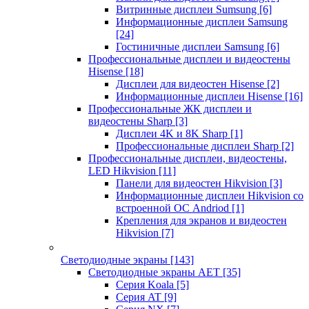
Витринные дисплеи Sumsung
[6]
Информационные дисплеи Samsung
[24]
Гостиничные дисплеи Samsung
[6]
Профессиональные дисплеи и видеостены
Hisense
[18]
Дисплеи для видеостен Hisense
[2]
Информационные дисплеи Hisense
[16]
Профессиональные ЖК дисплеи и
видеостены Sharp
[3]
Дисплеи 4K и 8K Sharp
[1]
Профессиональные дисплеи Sharp
[2]
Профессиональные дисплеи, видеостены,
LED Hikvision
[11]
Панели для видеостен Hikvision
[3]
Информационные дисплеи Hikvision со
встроенной ОС Andriod
[1]
Крепления для экранов и видеостен
Hikvision
[7]
Светодиодные экраны
[143]
Светодиодные экраны AET
[35]
Cерия Koala
[5]
Серия AT
[9]