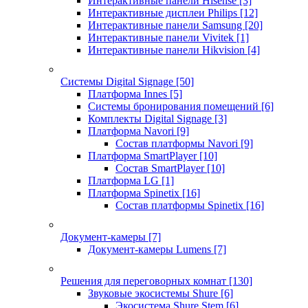
Интерактивные панели Hisense
[3]
Интерактивные дисплеи Philips
[12]
Интерактивные панели Samsung
[20]
Интерактивные панели Vivitek
[1]
Интерактивные панели Hikvision
[4]
Системы Digital Signage
[50]
Платформа Innes
[5]
Системы бронирования помещений
[6]
Комплекты Digital Signage
[3]
Платформа Navori
[9]
Состав платформы Navori
[9]
Платформа SmartPlayer
[10]
Состав SmartPlayer
[10]
Платформа LG
[1]
Платформа Spinetix
[16]
Состав платформы Spinetix
[16]
Документ-камеры
[7]
Документ-камеры Lumens
[7]
Решения для переговорных комнат
[130]
Звуковые экосистемы Shure
[6]
Экосистема Shure Stem
[6]