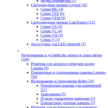
Медиа периметры
[2]
Светодиодные экраны Leyard
[16]
Серия MG
[4]
Серия TXF
[6]
Серия VEM
[6]
Светодиодные экраны LianTronics
[12]
Серия VA
[4]
Серия VL
[4]
Серия VH
[3]
Серия V
[1]
Аксессуары для LED панелей
[2]
Видеокамеры и устройства записи и трансляции
[106]
Решения для захвата и передачи видео
Lumens
[9]
Поворотные и стационарные камеры Lumens
[50]
Видеокамеры и трансиверы Bolin
[33]
Поворотные камеры для помещений
[21]
Трансиверы
[5]
Пульты управления камерами
[2]
Поворотные уличные камеры
[5]
Решения для видеозахвата и потокового