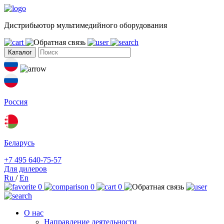
Дистрибьютор мультимедийного оборудования
Каталог
Россия
Беларусь
+7 495 640-75-57
Для дилеров
Ru
/
En
0
0
0
О нас
Направление деятельности