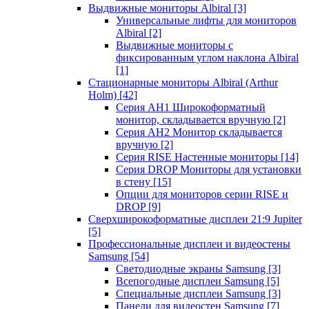
Выдвижные мониторы Albiral
[3]
Универсальные лифты для мониторов
Albiral
[2]
Выдвижные мониторы с
фиксированным углом наклона Albiral
[1]
Стационарные мониторы Albiral (Arthur
Holm)
[42]
Серия AH1 Широкоформатный
монитор, складывается вручную
[2]
Серия AH2 Монитор складывается
вручную
[2]
Серия RISE Настенные мониторы
[14]
Серия DROP Мониторы для установки
в стену
[15]
Опции для мониторов серии RISE и
DROP
[9]
Сверхширокоформатные дисплеи 21:9 Jupiter
[5]
Профессиональные дисплеи и видеостены
Samsung
[54]
Светодиодные экраны Samsung
[3]
Всепогодные дисплеи Samsung
[5]
Специальные дисплеи Samsung
[3]
Панели для видеостен Samsung
[7]