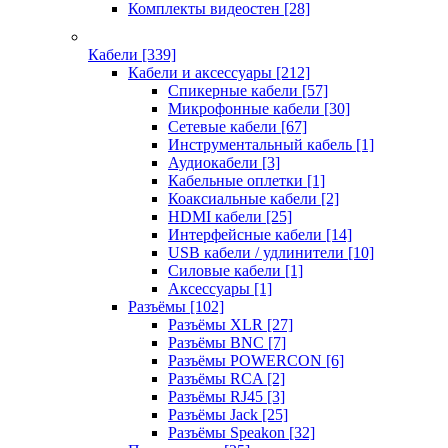
Комплекты видеостен
[28]
Кабели
[339]
Кабели и аксессуары
[212]
Спикерные кабели
[57]
Микрофонные кабели
[30]
Сетевые кабели
[67]
Инструментальный кабель
[1]
Аудиокабели
[3]
Кабельные оплетки
[1]
Коаксиальные кабели
[2]
HDMI кабели
[25]
Интерфейсные кабели
[14]
USB кабели / удлинители
[10]
Силовые кабели
[1]
Аксессуары
[1]
Разъёмы
[102]
Разъёмы XLR
[27]
Разъёмы BNC
[7]
Разъёмы POWERCON
[6]
Разъёмы RCA
[2]
Разъёмы RJ45
[3]
Разъёмы Jack
[25]
Разъёмы Speakon
[32]