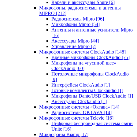
Кабели и аксессуары Shure
[6]
Микрофоны, радиосистемы и антенны
MIPRO
[212]
Радиосистемы Mipro
[96]
Микрофоны Mipro
[54]
Антенны и антенные усилители Mipro
[16]
Аксессуары Mipro
[44]
Управление Mipro
[2]
Микрофонные системы ClockAudio
[148]
Врезные микрофоны ClockAudio
[75]
Микрофоны на «гусиной шее»
ClockAudio
[60]
Потолочные микрофоны ClockAudio
[9]
Интерфейсы ClockAudio
[1]
Готовые комплекты Clockaudio
[1]
Микрофоны Dante/USB ClockAudio
[1]
Аксессуары Clockaudio
[1]
Микрофонные системы «Октава»
[14]
Радиосистемы OKTAVA
[14]
Микрофонные системы Televic
[16]
Цифровая беспроводная система связи
Unite
[16]
Микрофоны Biamp
[17]