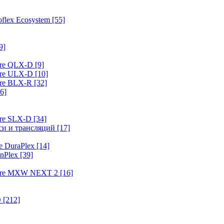
flex Ecosystem
[55]
9]
ure QLX-D
[9]
ure ULX-D
[10]
ure BLX-R
[32]
6]
ure SLX-D
[34]
иси и трансляций
[17]
e DuraPlex
[14]
nPlex
[39]
hure MXW NEXT 2
[16]
O
[212]