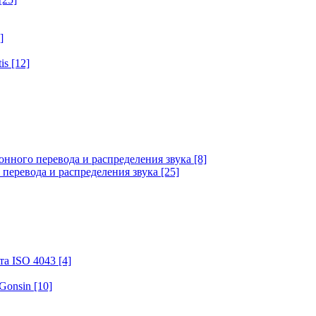
]
tis
[12]
онного перевода и распределения звука
[8]
 перевода и распределения звука
[25]
та ISO 4043
[4]
 Gonsin
[10]