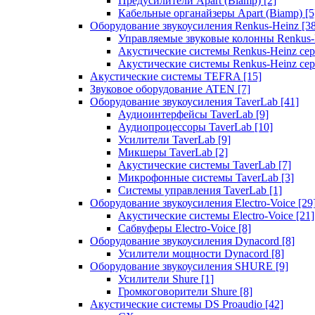
Предусилители Apart (Biamp)
[2]
Кабельные органайзеры Apart (Biamp)
[5
Оборудование звукоусиления Renkus-Heinz
[3
Управляемые звуковые колонны Renkus
Акустические системы Renkus-Heinz с
Акустические системы Renkus-Heinz сер
Акустические системы TEFRA
[15]
Звуковое оборудование ATEN
[7]
Оборудование звукоусиления TaverLab
[41]
Аудиоинтерфейсы TaverLab
[9]
Аудиопроцессоры TaverLab
[10]
Усилители TaverLab
[9]
Микшеры TaverLab
[2]
Акустические системы TaverLab
[7]
Микрофонные системы TaverLab
[3]
Системы управления TaverLab
[1]
Оборудование звукоусиления Electro-Voice
[29
Акустические системы Electro-Voice
[21]
Сабвуферы Electro-Voice
[8]
Оборудование звукоусиления Dynacord
[8]
Усилители мощности Dynacord
[8]
Оборудование звукоусиления SHURE
[9]
Усилители Shure
[1]
Громкоговорители Shure
[8]
Акустические системы DS Proaudio
[42]