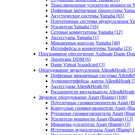
Трансляционные усилители мощности 
Цифровые матричные процессоры Yam
Акустические системы Yamaha
[65]
Портативные системы звукоусиления Y
Усилители Yamaha
[16]
Сетевые коммутаторы Yamaha
[12]
Аксессуары Yamaha
[1]
Микшерные консоли Yamaha
[40]
Интерфейсы и конвертеры Yamaha
[23]
Программное обеспечение Audinate Dante Do
Лицензии DDM
[6]
Dante Virtual Soundcard
[3]
Оборудование звукоусиления Allen&Heath
[53
Цифровые микшерные системы Allen&
Аудиоинтерфейсы, карты Allen&Heath
[
Аксессуары Allen&Heath
[6]
Расширители ввода/вывода Allen&Heat
Звуковое оборудование Apart (Biamp)
[100]
Потолочные громкоговорители Apart (B
Корпусные громкоговорители Apart (Bi
Рупорные громкоговорители Apart (Bia
Усилители мощности Apart (Biamp)
[13]
Микшеры-усилители Apart (Biamp)
[3]
Источники аудиосигнала Apart (Biamp)
[