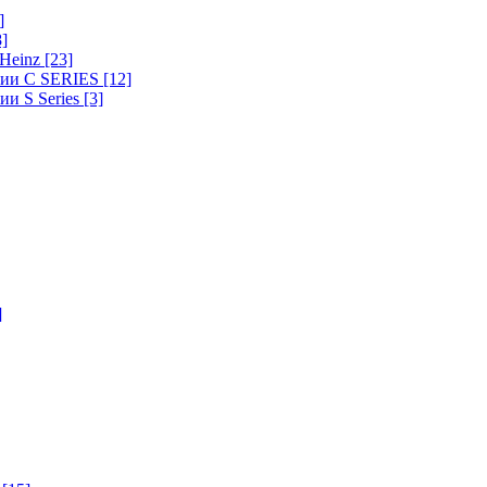
]
8]
-Heinz
[23]
ерии C SERIES
[12]
ии S Series
[3]
]