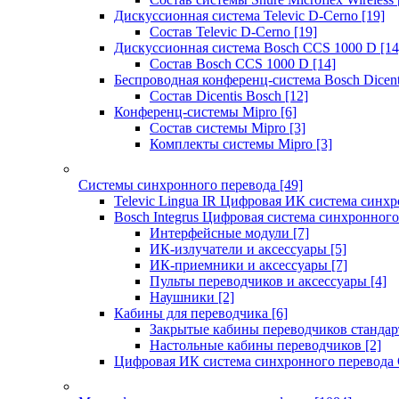
Дискуссионная система Televic D-Cerno
[19]
Состав Televic D-Cerno
[19]
Дискуссионная система Bosch CCS 1000 D
[14
Состав Bosch CCS 1000 D
[14]
Беспроводная конференц-система Bosch Dicen
Состав Dicentis Bosch
[12]
Конференц-системы Mipro
[6]
Состав системы Mipro
[3]
Комплекты системы Mipro
[3]
Системы синхронного перевода
[49]
Televic Lingua IR Цифровая ИК система синхр
Bosch Integrus Цифровая система синхронного
Интерфейсные модули
[7]
ИК-излучатели и аксессуары
[5]
ИК-приемники и аксессуары
[7]
Пульты переводчиков и аксессуары
[4]
Наушники
[2]
Кабины для переводчика
[6]
Закрытые кабины переводчиков стандар
Настольные кабины переводчиков
[2]
Цифровая ИК система синхронного перевода