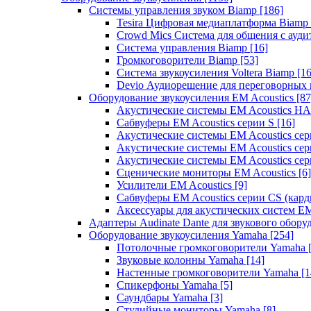
Системы управления звуком Biamp
[186]
Tesira Цифровая медиаплатформа Biamp
Crowd Mics Система для общения с ауд
Система управления Biamp
[16]
Громкоговорители Biamp
[53]
Система звукоусиления Voltera Biamp
[16
Devio Аудиорешение для переговорных
Оборудование звукоусиления EM Acoustics
[87
Акустические системы EM Acoustics 
Сабвуферы EM Acoustics серии S
[16]
Акустические системы EM Acoustics с
Акустические системы EM Acoustics сер
Акустические системы EM Acoustics сер
Сценические мониторы EM Acoustics
[6]
Усилители EM Acoustics
[9]
Сабвуферы EM Acoustics серии CS (кар
Аксессуары для акустических систем EM
Адаптеры Audinate Dante для звукового обор
Оборудование звукоусиления Yamaha
[254]
Потолочные громкоговорители Yamaha
Звуковые колонны Yamaha
[14]
Настенные громкоговорители Yamaha
[1
Спикерфоны Yamaha
[5]
Саундбары Yamaha
[3]
Студийные мониторы Yamaha
[8]