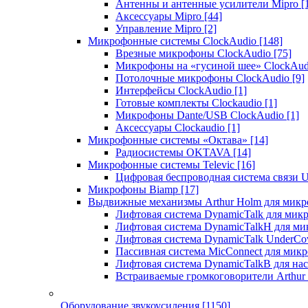
Антенны и антенные усилители Mipro
[
Аксессуары Mipro
[44]
Управление Mipro
[2]
Микрофонные системы ClockAudio
[148]
Врезные микрофоны ClockAudio
[75]
Микрофоны на «гусиной шее» ClockAu
Потолочные микрофоны ClockAudio
[9]
Интерфейсы ClockAudio
[1]
Готовые комплекты Clockaudio
[1]
Микрофоны Dante/USB ClockAudio
[1]
Аксессуары Clockaudio
[1]
Микрофонные системы «Октава»
[14]
Радиосистемы OKTAVA
[14]
Микрофонные системы Televic
[16]
Цифровая беспроводная система связи U
Микрофоны Biamp
[17]
Выдвижные механизмы Arthur Holm для микр
Лифтовая система DynamicTalk для ми
Лифтовая система DynamicTalkH для м
Лифтовая система DynamicTalk UnderCo
Пассивная система MicConnect для мик
Лифтовая система DynamicTalkB для на
Встраиваемые громкоговорители Arthu
Оборудование звукоусиления
[1150]