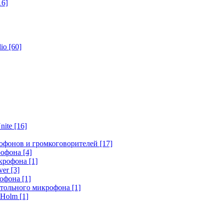
16]
dio
[60]
nite
[16]
офонов и громкоговорителей
[17]
крофона
[4]
икрофона
[1]
ver
[3]
рофона
[1]
стольного микрофона
[1]
r Holm
[1]