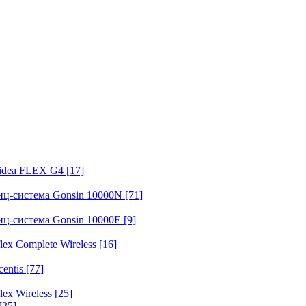
fidea FLEX G4
[17]
нц-система Gonsin 10000N
[71]
нц-система Gonsin 10000E
[9]
ex Complete Wireless
[16]
entis
[77]
ex Wireless
[25]
[25]