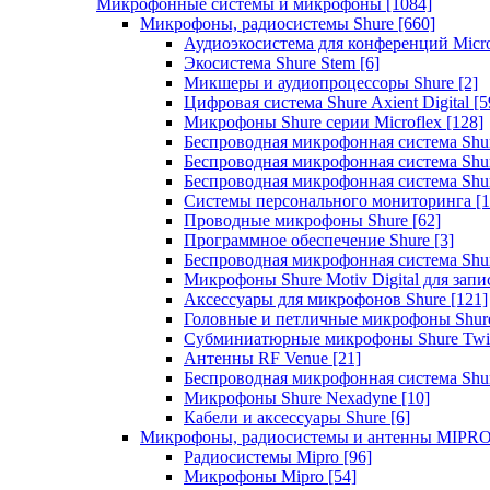
Микрофонные системы и микрофоны
[1084]
Микрофоны, радиосистемы Shure
[660]
Аудиоэкосистема для конференций Micro
Экосистема Shure Stem
[6]
Микшеры и аудиопроцессоры Shure
[2]
Цифровая система Shure Axient Digital
[5
Микрофоны Shure серии Microflex
[128]
Беспроводная микрофонная система Sh
Беспроводная микрофонная система Sh
Беспроводная микрофонная система Sh
Системы персонального мониторинга
[1
Проводные микрофоны Shure
[62]
Программное обеспечение Shure
[3]
Беспроводная микрофонная система Sh
Микрофоны Shure Motiv Digital для зап
Аксессуары для микрофонов Shure
[121]
Головные и петличные микрофоны Shur
Субминиатюрные микрофоны Shure Twi
Антенны RF Venue
[21]
Беспроводная микрофонная система S
Микрофоны Shure Nexadyne
[10]
Кабели и аксессуары Shure
[6]
Микрофоны, радиосистемы и антенны MIPR
Радиосистемы Mipro
[96]
Микрофоны Mipro
[54]