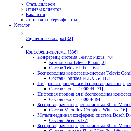
Стать дилером
Отзывы клиентов
Вакансии
Лицензии и сертификаты
Каталог
Уцененные товары
[32]
Конференц-системы
[336]
Конференц-система Televic Plixus
[70]
Комплекты Televic Plixus
[2]
Состав Televic Plixus
[68]
Беспроводная конференц-система Televic Con
Состав Confidea FLEX G4
[17]
Цифровая проводная и беспроводная конфере
Состав Gonsin 10000N
[71]
Цифровая проводная и беспроводная конфере
Состав Gonsin 10000E
[9]
Беспроводная конференц-система Shure Microfl
Состав Microflex Complete Wireless
[16]
Мультимедийная конференц-система Bosch Dic
Состав Dicentis
[77]
Беспроводная конференц-система Shure Microfl
Состав системы Shure Microflex Wireless