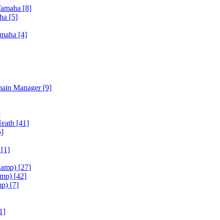
Yamaha
[8]
aha
[5]
amaha
[4]
main Manager
[9]
]
Heath
[41]
5]
h
[1]
iamp)
[27]
amp)
[42]
mp)
[7]
1]