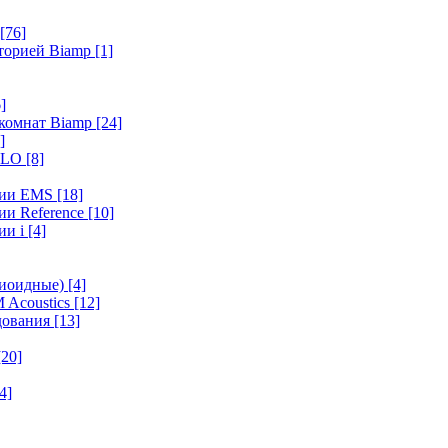
[76]
иторией Biamp
[1]
]
 комнат Biamp
[24]
]
HALO
[8]
ерии EMS
[18]
ии Reference
[10]
ии i
[4]
диоидные)
[4]
 Acoustics
[12]
удования
[13]
[20]
4]