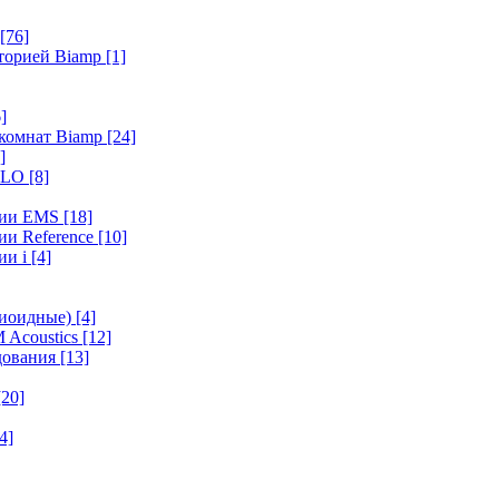
[76]
иторией Biamp
[1]
]
 комнат Biamp
[24]
]
HALO
[8]
ерии EMS
[18]
ии Reference
[10]
ии i
[4]
диоидные)
[4]
 Acoustics
[12]
удования
[13]
[20]
4]