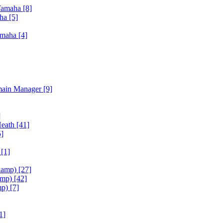
Yamaha
[8]
aha
[5]
amaha
[4]
main Manager
[9]
]
Heath
[41]
5]
h
[1]
iamp)
[27]
amp)
[42]
mp)
[7]
1]