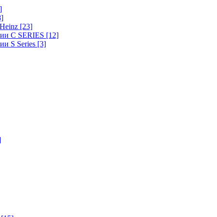
]
8]
-Heinz
[23]
ерии C SERIES
[12]
ии S Series
[3]
]