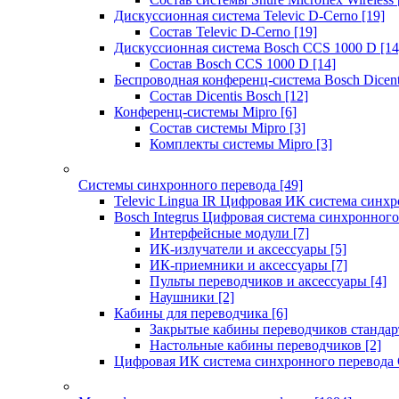
Дискуссионная система Televic D-Cerno
[19]
Состав Televic D-Cerno
[19]
Дискуссионная система Bosch CCS 1000 D
[14
Состав Bosch CCS 1000 D
[14]
Беспроводная конференц-система Bosch Dicen
Состав Dicentis Bosch
[12]
Конференц-системы Mipro
[6]
Состав системы Mipro
[3]
Комплекты системы Mipro
[3]
Системы синхронного перевода
[49]
Televic Lingua IR Цифровая ИК система синхр
Bosch Integrus Цифровая система синхронного
Интерфейсные модули
[7]
ИК-излучатели и аксессуары
[5]
ИК-приемники и аксессуары
[7]
Пульты переводчиков и аксессуары
[4]
Наушники
[2]
Кабины для переводчика
[6]
Закрытые кабины переводчиков стандар
Настольные кабины переводчиков
[2]
Цифровая ИК система синхронного перевода