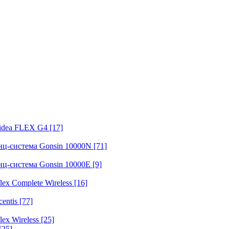
fidea FLEX G4
[17]
нц-система Gonsin 10000N
[71]
нц-система Gonsin 10000E
[9]
ex Complete Wireless
[16]
entis
[77]
ex Wireless
[25]
[25]