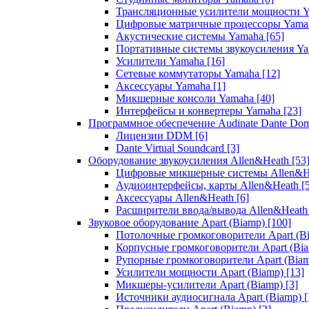
Трансляционные усилители мощности 
Цифровые матричные процессоры Yam
Акустические системы Yamaha
[65]
Портативные системы звукоусиления Y
Усилители Yamaha
[16]
Сетевые коммутаторы Yamaha
[12]
Аксессуары Yamaha
[1]
Микшерные консоли Yamaha
[40]
Интерфейсы и конвертеры Yamaha
[23]
Программное обеспечение Audinate Dante Do
Лицензии DDM
[6]
Dante Virtual Soundcard
[3]
Оборудование звукоусиления Allen&Heath
[53
Цифровые микшерные системы Allen&
Аудиоинтерфейсы, карты Allen&Heath
[
Аксессуары Allen&Heath
[6]
Расширители ввода/вывода Allen&Heat
Звуковое оборудование Apart (Biamp)
[100]
Потолочные громкоговорители Apart (B
Корпусные громкоговорители Apart (Bi
Рупорные громкоговорители Apart (Bia
Усилители мощности Apart (Biamp)
[13]
Микшеры-усилители Apart (Biamp)
[3]
Источники аудиосигнала Apart (Biamp)
[