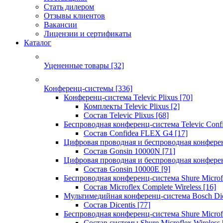
Стать дилером
Отзывы клиентов
Вакансии
Лицензии и сертификаты
Каталог
Уцененные товары
[32]
Конференц-системы
[336]
Конференц-система Televic Plixus
[70]
Комплекты Televic Plixus
[2]
Состав Televic Plixus
[68]
Беспроводная конференц-система Televic Con
Состав Confidea FLEX G4
[17]
Цифровая проводная и беспроводная конфере
Состав Gonsin 10000N
[71]
Цифровая проводная и беспроводная конфере
Состав Gonsin 10000E
[9]
Беспроводная конференц-система Shure Microfl
Состав Microflex Complete Wireless
[16]
Мультимедийная конференц-система Bosch Dic
Состав Dicentis
[77]
Беспроводная конференц-система Shure Microfl
Состав системы Shure Microflex Wireless