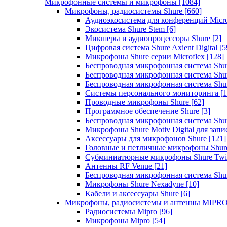
Микрофонные системы и микрофоны
[1084]
Микрофоны, радиосистемы Shure
[660]
Аудиоэкосистема для конференций Micro
Экосистема Shure Stem
[6]
Микшеры и аудиопроцессоры Shure
[2]
Цифровая система Shure Axient Digital
[5
Микрофоны Shure серии Microflex
[128]
Беспроводная микрофонная система Sh
Беспроводная микрофонная система Sh
Беспроводная микрофонная система Sh
Системы персонального мониторинга
[1
Проводные микрофоны Shure
[62]
Программное обеспечение Shure
[3]
Беспроводная микрофонная система Sh
Микрофоны Shure Motiv Digital для зап
Аксессуары для микрофонов Shure
[121]
Головные и петличные микрофоны Shur
Субминиатюрные микрофоны Shure Twi
Антенны RF Venue
[21]
Беспроводная микрофонная система S
Микрофоны Shure Nexadyne
[10]
Кабели и аксессуары Shure
[6]
Микрофоны, радиосистемы и антенны MIPR
Радиосистемы Mipro
[96]
Микрофоны Mipro
[54]