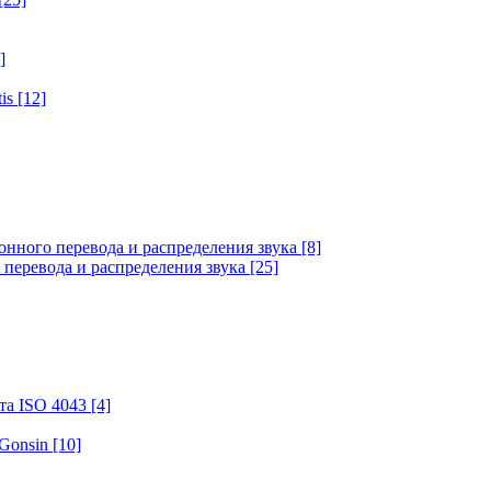
]
tis
[12]
онного перевода и распределения звука
[8]
 перевода и распределения звука
[25]
та ISO 4043
[4]
 Gonsin
[10]