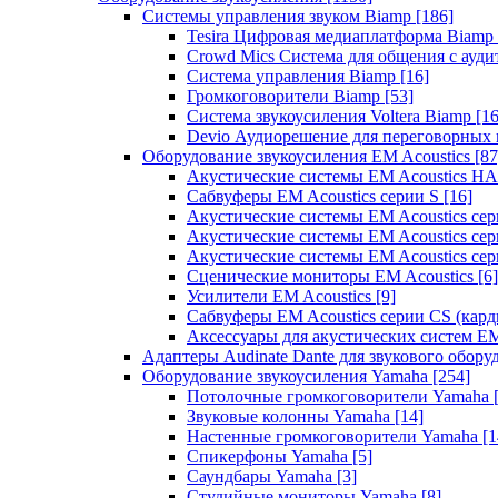
Системы управления звуком Biamp
[186]
Tesira Цифровая медиаплатформа Biamp
Crowd Mics Система для общения с ауд
Система управления Biamp
[16]
Громкоговорители Biamp
[53]
Система звукоусиления Voltera Biamp
[16
Devio Аудиорешение для переговорных
Оборудование звукоусиления EM Acoustics
[87
Акустические системы EM Acoustics 
Сабвуферы EM Acoustics серии S
[16]
Акустические системы EM Acoustics с
Акустические системы EM Acoustics сер
Акустические системы EM Acoustics сер
Сценические мониторы EM Acoustics
[6]
Усилители EM Acoustics
[9]
Сабвуферы EM Acoustics серии CS (кар
Аксессуары для акустических систем EM
Адаптеры Audinate Dante для звукового обор
Оборудование звукоусиления Yamaha
[254]
Потолочные громкоговорители Yamaha
Звуковые колонны Yamaha
[14]
Настенные громкоговорители Yamaha
[1
Спикерфоны Yamaha
[5]
Саундбары Yamaha
[3]
Студийные мониторы Yamaha
[8]