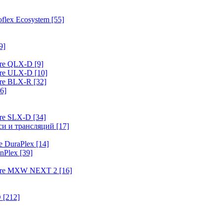
flex Ecosystem
[55]
9]
ure QLX-D
[9]
ure ULX-D
[10]
ure BLX-R
[32]
6]
ure SLX-D
[34]
иси и трансляций
[17]
e DuraPlex
[14]
nPlex
[39]
hure MXW NEXT 2
[16]
O
[212]