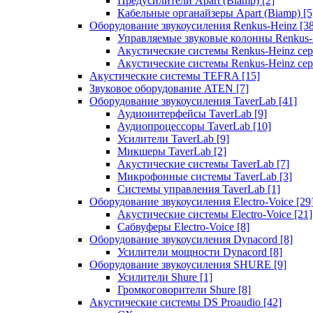
Предусилители Apart (Biamp)
[2]
Кабельные органайзеры Apart (Biamp)
[5
Оборудование звукоусиления Renkus-Heinz
[3
Управляемые звуковые колонны Renkus
Акустические системы Renkus-Heinz с
Акустические системы Renkus-Heinz сер
Акустические системы TEFRA
[15]
Звуковое оборудование ATEN
[7]
Оборудование звукоусиления TaverLab
[41]
Аудиоинтерфейсы TaverLab
[9]
Аудиопроцессоры TaverLab
[10]
Усилители TaverLab
[9]
Микшеры TaverLab
[2]
Акустические системы TaverLab
[7]
Микрофонные системы TaverLab
[3]
Системы управления TaverLab
[1]
Оборудование звукоусиления Electro-Voice
[29
Акустические системы Electro-Voice
[21]
Сабвуферы Electro-Voice
[8]
Оборудование звукоусиления Dynacord
[8]
Усилители мощности Dynacord
[8]
Оборудование звукоусиления SHURE
[9]
Усилители Shure
[1]
Громкоговорители Shure
[8]
Акустические системы DS Proaudio
[42]