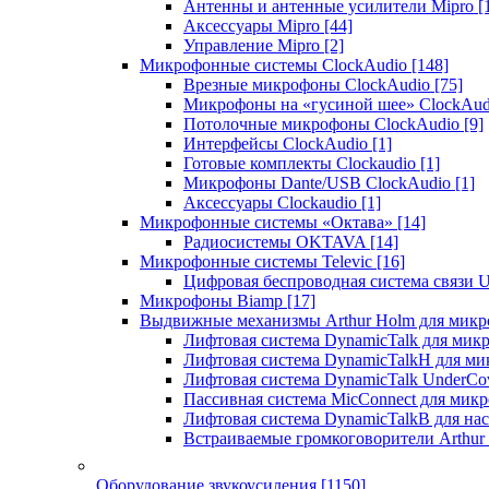
Антенны и антенные усилители Mipro
[
Аксессуары Mipro
[44]
Управление Mipro
[2]
Микрофонные системы ClockAudio
[148]
Врезные микрофоны ClockAudio
[75]
Микрофоны на «гусиной шее» ClockAu
Потолочные микрофоны ClockAudio
[9]
Интерфейсы ClockAudio
[1]
Готовые комплекты Clockaudio
[1]
Микрофоны Dante/USB ClockAudio
[1]
Аксессуары Clockaudio
[1]
Микрофонные системы «Октава»
[14]
Радиосистемы OKTAVA
[14]
Микрофонные системы Televic
[16]
Цифровая беспроводная система связи U
Микрофоны Biamp
[17]
Выдвижные механизмы Arthur Holm для микр
Лифтовая система DynamicTalk для ми
Лифтовая система DynamicTalkH для м
Лифтовая система DynamicTalk UnderCo
Пассивная система MicConnect для мик
Лифтовая система DynamicTalkB для на
Встраиваемые громкоговорители Arthu
Оборудование звукоусиления
[1150]