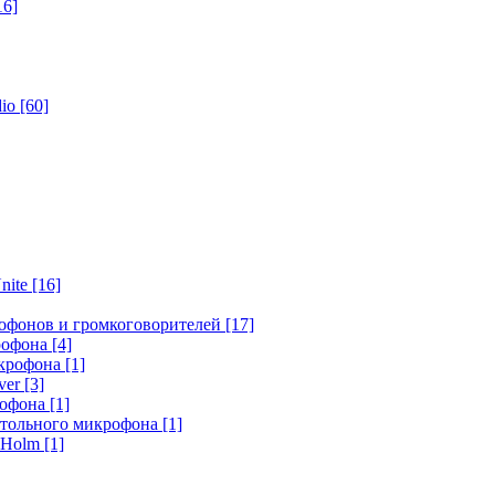
16]
dio
[60]
nite
[16]
офонов и громкоговорителей
[17]
крофона
[4]
икрофона
[1]
ver
[3]
рофона
[1]
стольного микрофона
[1]
r Holm
[1]