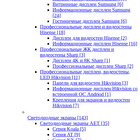
Витринные дисплеи Sumsung
[6]
Информационные дисплеи Samsung
[24]
Гостиничные дисплеи Samsung
[6]
Профессиональные дисплеи и видеостены
Hisense
[18]
Дисплеи для видеостен Hisense
[2]
Информационные дисплеи Hisense
[16]
Профессиональные ЖК дисплеи и
видеостены Sharp
[3]
Дисплеи 4K и 8K Sharp
[1]
Профессиональные дисплеи Sharp
[2]
Профессиональные дисплеи, видеостены,
LED Hikvision
[11]
Панели для видеостен Hikvision
[3]
Информационные дисплеи Hikvision со
встроенной ОС Andriod
[1]
Крепления для экранов и видеостен
Hikvision
[7]
Светодиодные экраны
[143]
Светодиодные экраны AET
[35]
Cерия Koala
[5]
Серия AT
[9]