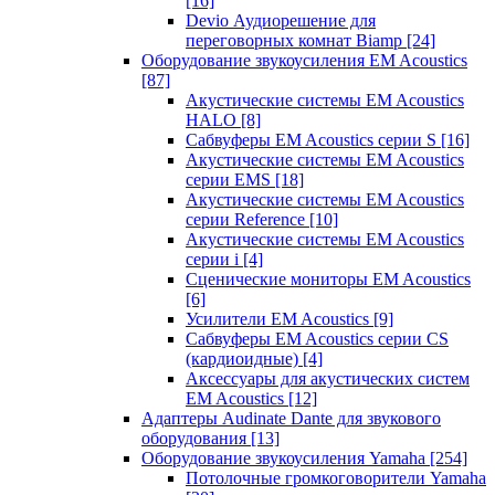
[16]
Devio Аудиорешение для
переговорных комнат Biamp
[24]
Оборудование звукоусиления EM Acoustics
[87]
Акустические системы EM Acoustics
HALO
[8]
Сабвуферы EM Acoustics серии S
[16]
Акустические системы EM Acoustics
серии EMS
[18]
Акустические системы EM Acoustics
серии Reference
[10]
Акустические системы EM Acoustics
серии i
[4]
Сценические мониторы EM Acoustics
[6]
Усилители EM Acoustics
[9]
Сабвуферы EM Acoustics серии CS
(кардиоидные)
[4]
Аксессуары для акустических систем
EM Acoustics
[12]
Адаптеры Audinate Dante для звукового
оборудования
[13]
Оборудование звукоусиления Yamaha
[254]
Потолочные громкоговорители Yamaha