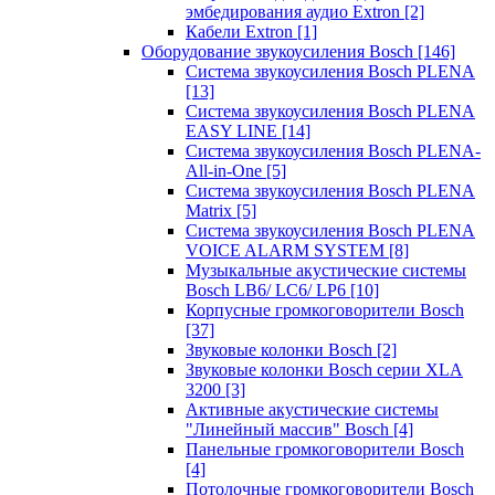
эмбедирования аудио Extron
[2]
Кабели Extron
[1]
Оборудование звукоусиления Bosch
[146]
Система звукоусиления Bosch PLENA
[13]
Система звукоусиления Bosch PLENA
EASY LINE
[14]
Система звукоусиления Bosch PLENA-
All-in-One
[5]
Система звукоусиления Bosch PLENA
Matrix
[5]
Система звукоусиления Bosch PLENA
VOICE ALARM SYSTEM
[8]
Музыкальные акустические системы
Bosch LB6/ LC6/ LP6
[10]
Корпусные громкоговорители Bosch
[37]
Звуковые колонки Bosch
[2]
Звуковые колонки Bosch серии XLA
3200
[3]
Активные акустические системы
"Линейный массив" Bosch
[4]
Панельные громкоговорители Bosch
[4]
Потолочные громкоговорители Bosch