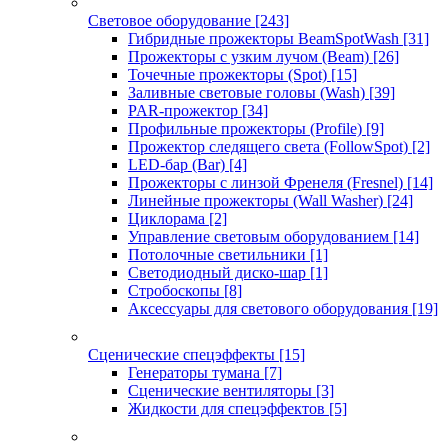
Световое оборудование
[243]
Гибридные прожекторы BeamSpotWash
[31]
Прожекторы с узким лучом (Beam)
[26]
Точечные прожекторы (Spot)
[15]
Заливные световые головы (Wash)
[39]
PAR-прожектор
[34]
Профильные прожекторы (Profile)
[9]
Прожектор следящего света (FollowSpot)
[2]
LED-бар (Bar)
[4]
Прожекторы с линзой Френеля (Fresnel)
[14]
Линейные прожекторы (Wall Washer)
[24]
Циклорама
[2]
Управление световым оборудованием
[14]
Потолочные светильники
[1]
Светодиодный диско-шар
[1]
Стробоскопы
[8]
Аксессуары для светового оборудования
[19]
Сценические спецэффекты
[15]
Генераторы тумана
[7]
Сценические вентиляторы
[3]
Жидкости для спецэффектов
[5]