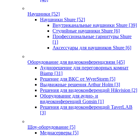
Наушники
[52]
Наушники Shure
[52]
Внутриканальные наушники Shure
[39]
Студийные наушники Shure
[6]
Профессиональные гарнитуры Shure
[1]
Аксессуары для наушников Shure
[6]
Оборудование для видеоконференцсвязи
[45]
Аудиорешение для переговорных комнат
Biamp
[31]
Решение для ВКС от WyreStorm
[5]
Выдвижные решения Arthur Holm
[3]
Решения для видеоконференций Hikvision
[2]
Оборудование для аудио- и
видеоконференций Gonsin
[1]
Решения для видеоконференций TaverLAB
[3]
Шоу-оборудование
[5]
Медиасерверы
[5]