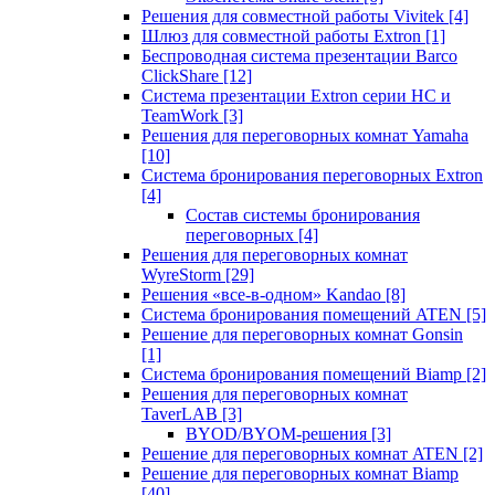
Решения для совместной работы Vivitek
[4]
Шлюз для совместной работы Extron
[1]
Беспроводная система презентации Barco
ClickShare
[12]
Система презентации Extron серии HC и
TeamWork
[3]
Решения для переговорных комнат Yamaha
[10]
Система бронирования переговорных Extron
[4]
Состав системы бронирования
переговорных
[4]
Решения для переговорных комнат
WyreStorm
[29]
Решения «все-в-одном» Kandao
[8]
Система бронирования помещений ATEN
[5]
Решение для переговорных комнат Gonsin
[1]
Система бронирования помещений Biamp
[2]
Решения для переговорных комнат
TaverLAB
[3]
BYOD/BYOM-решения
[3]
Решение для переговорных комнат ATEN
[2]
Решение для переговорных комнат Biamp
[40]