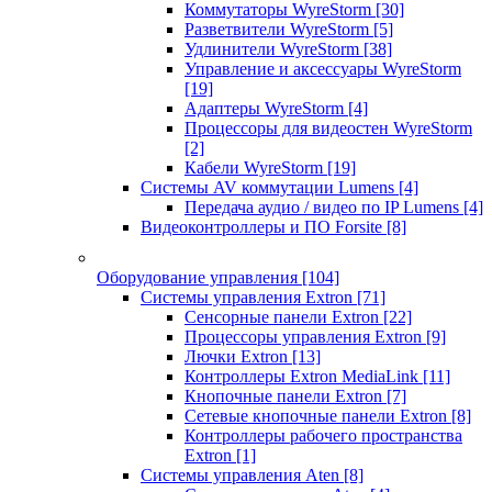
Коммутаторы WyreStorm
[30]
Разветвители WyreStorm
[5]
Удлинители WyreStorm
[38]
Управление и аксессуары WyreStorm
[19]
Адаптеры WyreStorm
[4]
Процессоры для видеостен WyreStorm
[2]
Кабели WyreStorm
[19]
Системы AV коммутации Lumens
[4]
Передача аудио / видео по IP Lumens
[4]
Видеоконтроллеры и ПО Forsite
[8]
Оборудование управления
[104]
Системы управления Extron
[71]
Сенсорные панели Extron
[22]
Процессоры управления Extron
[9]
Лючки Extron
[13]
Контроллеры Extron MediaLink
[11]
Кнопочные панели Extron
[7]
Сетевые кнопочные панели Extron
[8]
Контроллеры рабочего пространства
Extron
[1]
Системы управления Aten
[8]