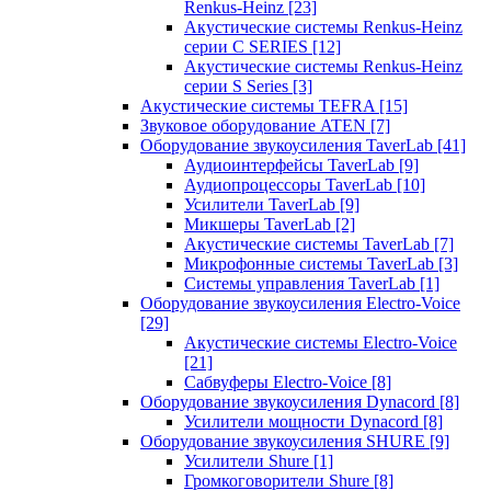
Renkus-Heinz
[23]
Акустические системы Renkus-Heinz
серии C SERIES
[12]
Акустические системы Renkus-Heinz
серии S Series
[3]
Акустические системы TEFRA
[15]
Звуковое оборудование ATEN
[7]
Оборудование звукоусиления TaverLab
[41]
Аудиоинтерфейсы TaverLab
[9]
Аудиопроцессоры TaverLab
[10]
Усилители TaverLab
[9]
Микшеры TaverLab
[2]
Акустические системы TaverLab
[7]
Микрофонные системы TaverLab
[3]
Системы управления TaverLab
[1]
Оборудование звукоусиления Electro-Voice
[29]
Акустические системы Electro-Voice
[21]
Сабвуферы Electro-Voice
[8]
Оборудование звукоусиления Dynacord
[8]
Усилители мощности Dynacord
[8]
Оборудование звукоусиления SHURE
[9]
Усилители Shure
[1]
Громкоговорители Shure
[8]