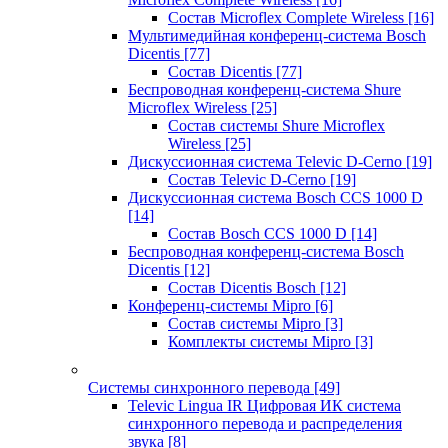
Состав Microflex Complete Wireless
[16]
Мультимедийная конференц-система Bosch
Dicentis
[77]
Состав Dicentis
[77]
Беспроводная конференц-система Shure
Microflex Wireless
[25]
Состав системы Shure Microflex
Wireless
[25]
Дискуссионная система Televic D-Cerno
[19]
Состав Televic D-Cerno
[19]
Дискуссионная система Bosch CCS 1000 D
[14]
Состав Bosch CCS 1000 D
[14]
Беспроводная конференц-система Bosch
Dicentis
[12]
Состав Dicentis Bosch
[12]
Конференц-системы Mipro
[6]
Состав системы Mipro
[3]
Комплекты системы Mipro
[3]
Системы синхронного перевода
[49]
Televic Lingua IR Цифровая ИК система
синхронного перевода и распределения
звука
[8]