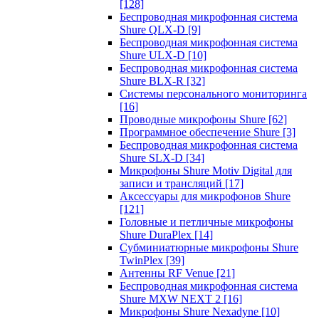
[128]
Беспроводная микрофонная система
Shure QLX-D
[9]
Беспроводная микрофонная система
Shure ULX-D
[10]
Беспроводная микрофонная система
Shure BLX-R
[32]
Системы персонального мониторинга
[16]
Проводные микрофоны Shure
[62]
Программное обеспечение Shure
[3]
Беспроводная микрофонная система
Shure SLX-D
[34]
Микрофоны Shure Motiv Digital для
записи и трансляций
[17]
Аксессуары для микрофонов Shure
[121]
Головные и петличные микрофоны
Shure DuraPlex
[14]
Субминиатюрные микрофоны Shure
TwinPlex
[39]
Антенны RF Venue
[21]
Беспроводная микрофонная система
Shure MXW NEXT 2
[16]
Микрофоны Shure Nexadyne
[10]