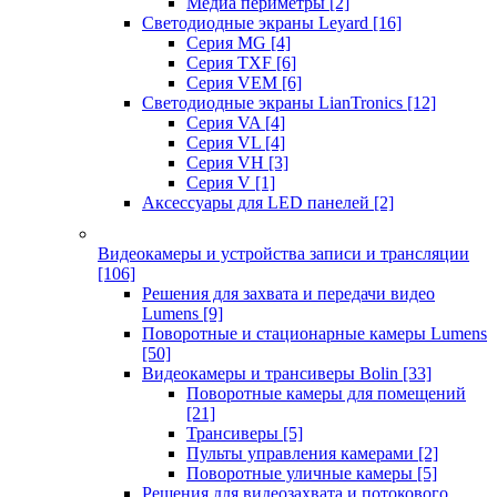
Медиа периметры
[2]
Светодиодные экраны Leyard
[16]
Серия MG
[4]
Серия TXF
[6]
Серия VEM
[6]
Светодиодные экраны LianTronics
[12]
Серия VA
[4]
Серия VL
[4]
Серия VH
[3]
Серия V
[1]
Аксессуары для LED панелей
[2]
Видеокамеры и устройства записи и трансляции
[106]
Решения для захвата и передачи видео
Lumens
[9]
Поворотные и стационарные камеры Lumens
[50]
Видеокамеры и трансиверы Bolin
[33]
Поворотные камеры для помещений
[21]
Трансиверы
[5]
Пульты управления камерами
[2]
Поворотные уличные камеры
[5]
Решения для видеозахвата и потокового