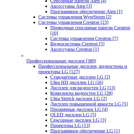
Сенсорные панели Aten
[4]
Аксессуары Aten
[3]
Программное обеспечение Aten
[1]
Системы управления WyreStorm
[2]
Системы управления Crestron
[23]
Проводные сенсорные панели Crestron
[10]
Системы управления Crestron
[7]
Видеосистемы Crestron
[5]
Аксессуары Crestron
[1]
Профессиональные дисплеи
[389]
Профессиональные дисплеи, видеостены и
проекторы LG
[127]
Стандартные дисплеи LG
[2]
Ultra HD дисплеи LG
[26]
Дисплеи для видеостен LG
[13]
Комплекты видеостен LG
[28]
Ultra Stretch дисплеи LG
[2]
Дисплеи повышенной яркости LG
[5]
Прозрачные дисплеи LG
[4]
OLED дисплеи LG
[5]
Сенсорные дисплеи LG
[3]
Проекторы LG
[13]
Программное обеспечение LG
[1]