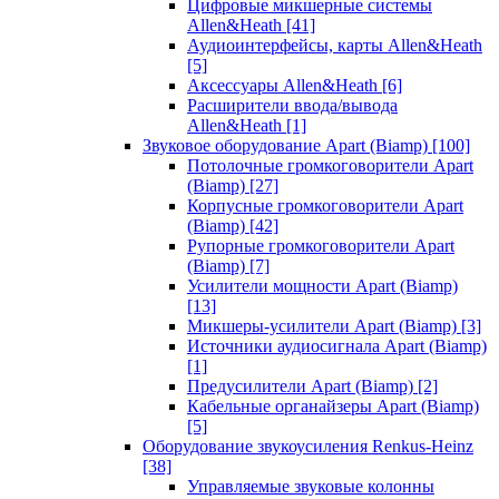
Цифровые микшерные системы
Allen&Heath
[41]
Аудиоинтерфейсы, карты Allen&Heath
[5]
Аксессуары Allen&Heath
[6]
Расширители ввода/вывода
Allen&Heath
[1]
Звуковое оборудование Apart (Biamp)
[100]
Потолочные громкоговорители Apart
(Biamp)
[27]
Корпусные громкоговорители Apart
(Biamp)
[42]
Рупорные громкоговорители Apart
(Biamp)
[7]
Усилители мощности Apart (Biamp)
[13]
Микшеры-усилители Apart (Biamp)
[3]
Источники аудиосигнала Apart (Biamp)
[1]
Предусилители Apart (Biamp)
[2]
Кабельные органайзеры Apart (Biamp)
[5]
Оборудование звукоусиления Renkus-Heinz
[38]
Управляемые звуковые колонны