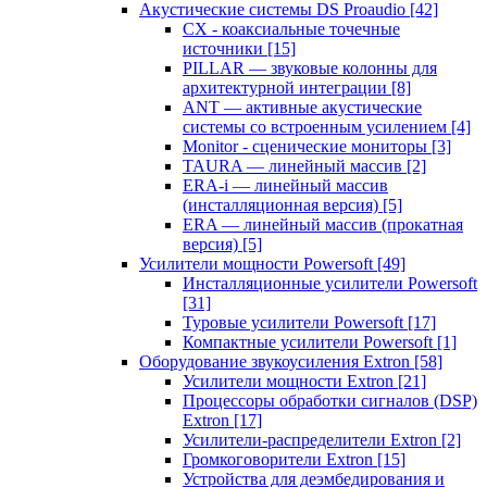
Акустические системы DS Proaudio
[42]
CX - коаксиальные точечные
источники
[15]
PILLAR — звуковые колонны для
архитектурной интеграции
[8]
ANT — активные акустические
системы со встроенным усилением
[4]
Monitor - сценические мониторы
[3]
TAURA — линейный массив
[2]
ERA-i — линейный массив
(инсталляционная версия)
[5]
ERA — линейный массив (прокатная
версия)
[5]
Усилители мощности Powersoft
[49]
Инсталляционные усилители Powersoft
[31]
Туровые усилители Powersoft
[17]
Компактные усилители Powersoft
[1]
Оборудование звукоусиления Extron
[58]
Усилители мощности Extron
[21]
Процессоры обработки сигналов (DSP)
Extron
[17]
Усилители-распределители Extron
[2]
Громкоговорители Extron
[15]
Устройства для деэмбедирования и