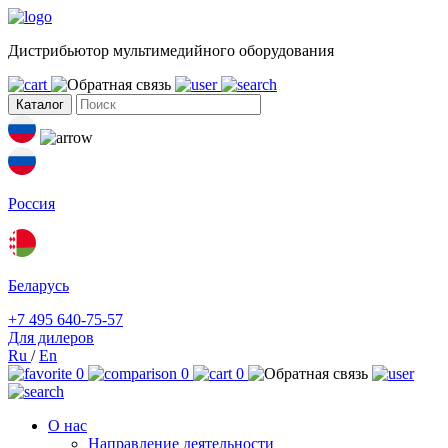
Дистрибьютор мультимедийного оборудования
Каталог
Россия
Беларусь
+7 495 640-75-57
Для дилеров
Ru
/
En
0
0
0
О нас
Направление деятельности