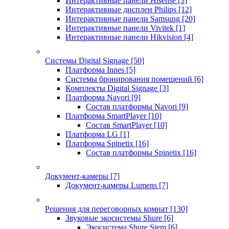
Интерактивные панели Hisense
[3]
Интерактивные дисплеи Philips
[12]
Интерактивные панели Samsung
[20]
Интерактивные панели Vivitek
[1]
Интерактивные панели Hikvision
[4]
Системы Digital Signage
[50]
Платформа Innes
[5]
Системы бронирования помещений
[6]
Комплекты Digital Signage
[3]
Платформа Navori
[9]
Состав платформы Navori
[9]
Платформа SmartPlayer
[10]
Состав SmartPlayer
[10]
Платформа LG
[1]
Платформа Spinetix
[16]
Состав платформы Spinetix
[16]
Документ-камеры
[7]
Документ-камеры Lumens
[7]
Решения для переговорных комнат
[130]
Звуковые экосистемы Shure
[6]
Экосистема Shure Stem
[6]