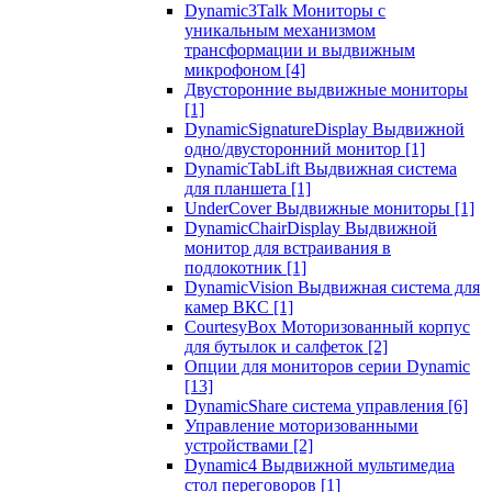
Dynamic3Talk Мониторы с
уникальным механизмом
трансформации и выдвижным
микрофоном
[4]
Двусторонние выдвижные мониторы
[1]
DynamicSignatureDisplay Выдвижной
одно/двусторонний монитор
[1]
DynamicTabLift Выдвижная система
для планшета
[1]
UnderCover Выдвижные мониторы
[1]
DynamicChairDisplay Выдвижной
монитор для встраивания в
подлокотник
[1]
DynamicVision Выдвижная система для
камер ВКС
[1]
CourtesyBox Моторизованный корпус
для бутылок и салфеток
[2]
Опции для мониторов серии Dynamic
[13]
DynamicShare система управления
[6]
Управление моторизованными
устройствами
[2]
Dynamic4 Выдвижной мультимедиа
стол переговоров
[1]