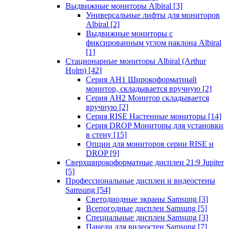
Выдвижные мониторы Albiral
[3]
Универсальные лифты для мониторов
Albiral
[2]
Выдвижные мониторы с
фиксированным углом наклона Albiral
[1]
Стационарные мониторы Albiral (Arthur
Holm)
[42]
Серия AH1 Широкоформатный
монитор, складывается вручную
[2]
Серия AH2 Монитор складывается
вручную
[2]
Серия RISE Настенные мониторы
[14]
Серия DROP Мониторы для установки
в стену
[15]
Опции для мониторов серии RISE и
DROP
[9]
Сверхширокоформатные дисплеи 21:9 Jupiter
[5]
Профессиональные дисплеи и видеостены
Samsung
[54]
Светодиодные экраны Samsung
[3]
Всепогодные дисплеи Samsung
[5]
Специальные дисплеи Samsung
[3]
Панели для видеостен Samsung
[7]