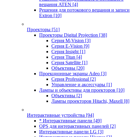
вещания ATEN
[4]
Решения для потокового вещания и записи
Extron
[10]
Проекторы
[51]
Проекторы Digital Projection
[38]
Серия M-Vision
[3]
Серия E-Vision
[9]
Серия Insight
[1]
Серия Titan
[4]
Серия Satellite
[1]
Объективы
[20]
Проекционные экраны Adeo
[3]
Серия Professional
[2]
Управление и аксессуары
[1]
Лампы и объективы для проекторов
[10]
Объективы
[2]
Лампы проекторов Hitachi, Maxell
[8]
Интерактивные устройства
[94]
* Интерактивные панели
[49]
OPS для интерактивных панелей
[2]
Интерактивные панели LG
[3]