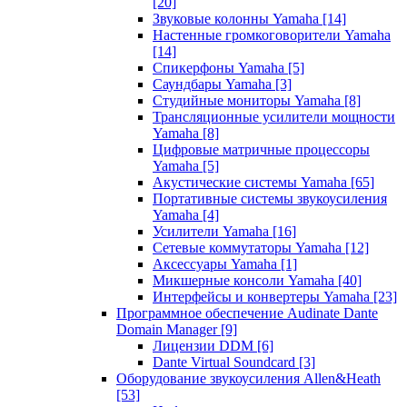
[20]
Звуковые колонны Yamaha
[14]
Настенные громкоговорители Yamaha
[14]
Спикерфоны Yamaha
[5]
Саундбары Yamaha
[3]
Студийные мониторы Yamaha
[8]
Трансляционные усилители мощности
Yamaha
[8]
Цифровые матричные процессоры
Yamaha
[5]
Акустические системы Yamaha
[65]
Портативные системы звукоусиления
Yamaha
[4]
Усилители Yamaha
[16]
Сетевые коммутаторы Yamaha
[12]
Аксессуары Yamaha
[1]
Микшерные консоли Yamaha
[40]
Интерфейсы и конвертеры Yamaha
[23]
Программное обеспечение Audinate Dante
Domain Manager
[9]
Лицензии DDM
[6]
Dante Virtual Soundcard
[3]
Оборудование звукоусиления Allen&Heath
[53]