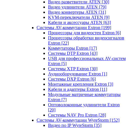
Видео разветвители ATEN
[30]
Видео удлинители ATEN
[79]
Видео конвертеры ATEN
[31]
KVM-переключатели ATEN
[9]
Кабели и аксессуары ATEN
[63]
Системы AV-коммутации Extron
[199]
Процессоры для видеостен Extron
[6]
Процессоры обработки видеосигналов
Extron
[22]
Коммутаторы Extron
[17]
Системы DTP Extron
[43]
USB для профессиональных AV-систем
Extron
[5]
Системы XTP Extron
[30]
Аудиооборудование Extron
[1]
Системы DXP Extron
[6]
Монтажные крепления Extron
[3]
Кабели и адаптеры Extron
[11]
Модульные матричные коммутаторы
Extron
[7]
Оптоволоконные удлинители Extron
[20]
Системы NAV Pro Extron
[28]
Системы AV-коммутации WyreStorm
[152]
Видео по IP WyreStorm
[35]