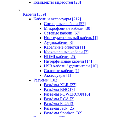
Комплекты видеостен
[28]
Кабели
[339]
Кабели и аксессуары
[212]
Спикерные кабели
[57]
Микрофонные кабели
[30]
Сетевые кабели
[67]
Инструментальный кабель
[1]
Аудиокабели
[3]
Кабельные оплетки
[1]
Коаксиальные кабели
[2]
HDMI кабели
[25]
Интерфейсные кабели
[14]
USB кабели / удлинители
[10]
Силовые кабели
[1]
Аксессуары
[1]
Разъёмы
[102]
Разъёмы XLR
[27]
Разъёмы BNC
[7]
Разъёмы POWERCON
[6]
Разъёмы RCA
[2]
Разъёмы RJ45
[3]
Разъёмы Jack
[25]
Разъёмы Speakon
[32]