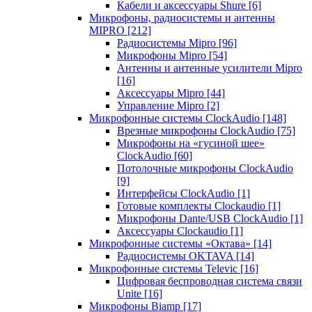
Кабели и аксессуары Shure
[6]
Микрофоны, радиосистемы и антенны
MIPRO
[212]
Радиосистемы Mipro
[96]
Микрофоны Mipro
[54]
Антенны и антенные усилители Mipro
[16]
Аксессуары Mipro
[44]
Управление Mipro
[2]
Микрофонные системы ClockAudio
[148]
Врезные микрофоны ClockAudio
[75]
Микрофоны на «гусиной шее»
ClockAudio
[60]
Потолочные микрофоны ClockAudio
[9]
Интерфейсы ClockAudio
[1]
Готовые комплекты Clockaudio
[1]
Микрофоны Dante/USB ClockAudio
[1]
Аксессуары Clockaudio
[1]
Микрофонные системы «Октава»
[14]
Радиосистемы OKTAVA
[14]
Микрофонные системы Televic
[16]
Цифровая беспроводная система связи
Unite
[16]
Микрофоны Biamp
[17]