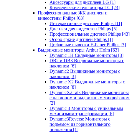
Аксессуары для дисплеев LG
[1]
Коммерческие телевизоры LG
[23]
Профессиональные ЖК дисплеи и
видеостены Philips
[63]
Интерактивные дисплеи Philips
[11]
Дисплеи для видеостен Philips
[5]
Профессиональные дисплеи Philips
[43]
Особо яркие дисплеи Philips
[1]
Цифровые вывески E-Paper Philips
[3]
Выдвижные мониторы Arthur Holm
[63]
Dynamic 1Н Складные мониторы
[3]
DB2 и DB3 Выдвижные мониторы с
наклоном
[6]
Dynamic2 Выдвижные мониторы с
наклоном
[3]
Dynamic X2 Выдвижные мониторы с
наклоном
[8]
DynamicX2Talk Выдвижные мониторы
с наклоном и выдвижным микрофоном
[2]
Dynamic 3 Мониторы с уникальным
механизмом трансформации
[6]
Dynamic3Reverse Мониторы с
подъемом из горизонтального
положения
[1]