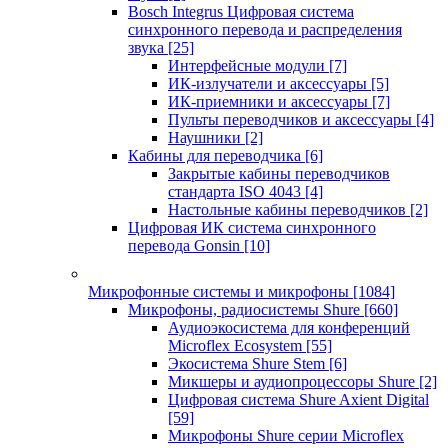
Bosch Integrus Цифровая система
синхронного перевода и распределения
звука
[25]
Интерфейсные модули
[7]
ИК-излучатели и аксессуары
[5]
ИК-приемники и аксессуары
[7]
Пульты переводчиков и аксессуары
[4]
Наушники
[2]
Кабины для переводчика
[6]
Закрытые кабины переводчиков
стандарта ISO 4043
[4]
Настольные кабины переводчиков
[2]
Цифровая ИК система синхронного
перевода Gonsin
[10]
Микрофонные системы и микрофоны
[1084]
Микрофоны, радиосистемы Shure
[660]
Аудиоэкосистема для конференций
Microflex Ecosystem
[55]
Экосистема Shure Stem
[6]
Микшеры и аудиопроцессоры Shure
[2]
Цифровая система Shure Axient Digital
[59]
Микрофоны Shure серии Microflex