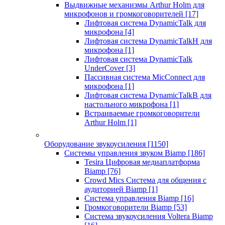
Выдвижные механизмы Arthur Holm для
микрофонов и громкоговорителей
[17]
Лифтовая система DynamicTalk для
микрофона
[4]
Лифтовая система DynamicTalkH для
микрофона
[1]
Лифтовая система DynamicTalk
UnderCover
[3]
Пассивная система MicConnect для
микрофона
[1]
Лифтовая система DynamicTalkB для
настольного микрофона
[1]
Встраиваемые громкоговорители
Arthur Holm
[1]
Оборудование звукоусиления
[1150]
Системы управления звуком Biamp
[186]
Tesira Цифровая медиаплатформа
Biamp
[76]
Crowd Mics Система для общения с
аудиторией Biamp
[1]
Система управления Biamp
[16]
Громкоговорители Biamp
[53]
Система звукоусиления Voltera Biamp