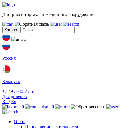
Дистрибьютор мультимедийного оборудования
Каталог
Россия
Беларусь
+7 495 640-75-57
Для дилеров
Ru
/
En
0
0
0
О нас
Направление деятельности