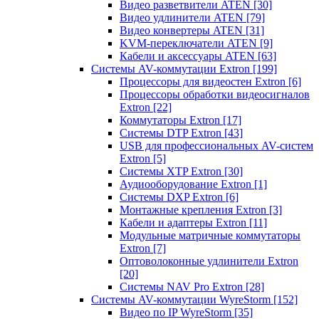
Видео разветвители ATEN
[30]
Видео удлинители ATEN
[79]
Видео конвертеры ATEN
[31]
KVM-переключатели ATEN
[9]
Кабели и аксессуары ATEN
[63]
Системы AV-коммутации Extron
[199]
Процессоры для видеостен Extron
[6]
Процессоры обработки видеосигналов
Extron
[22]
Коммутаторы Extron
[17]
Системы DTP Extron
[43]
USB для профессиональных AV-систем
Extron
[5]
Системы XTP Extron
[30]
Аудиооборудование Extron
[1]
Системы DXP Extron
[6]
Монтажные крепления Extron
[3]
Кабели и адаптеры Extron
[11]
Модульные матричные коммутаторы
Extron
[7]
Оптоволоконные удлинители Extron
[20]
Системы NAV Pro Extron
[28]
Системы AV-коммутации WyreStorm
[152]
Видео по IP WyreStorm
[35]