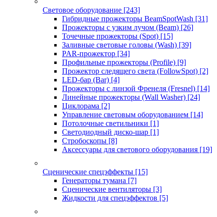
Световое оборудование
[243]
Гибридные прожекторы BeamSpotWash
[31]
Прожекторы с узким лучом (Beam)
[26]
Точечные прожекторы (Spot)
[15]
Заливные световые головы (Wash)
[39]
PAR-прожектор
[34]
Профильные прожекторы (Profile)
[9]
Прожектор следящего света (FollowSpot)
[2]
LED-бар (Bar)
[4]
Прожекторы с линзой Френеля (Fresnel)
[14]
Линейные прожекторы (Wall Washer)
[24]
Циклорама
[2]
Управление световым оборудованием
[14]
Потолочные светильники
[1]
Светодиодный диско-шар
[1]
Стробоскопы
[8]
Аксессуары для светового оборудования
[19]
Сценические спецэффекты
[15]
Генераторы тумана
[7]
Сценические вентиляторы
[3]
Жидкости для спецэффектов
[5]