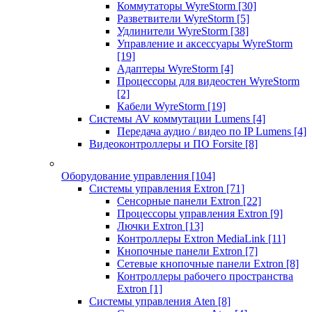
Коммутаторы WyreStorm
[30]
Разветвители WyreStorm
[5]
Удлинители WyreStorm
[38]
Управление и аксессуары WyreStorm
[19]
Адаптеры WyreStorm
[4]
Процессоры для видеостен WyreStorm
[2]
Кабели WyreStorm
[19]
Системы AV коммутации Lumens
[4]
Передача аудио / видео по IP Lumens
[4]
Видеоконтроллеры и ПО Forsite
[8]
Оборудование управления
[104]
Системы управления Extron
[71]
Сенсорные панели Extron
[22]
Процессоры управления Extron
[9]
Лючки Extron
[13]
Контроллеры Extron MediaLink
[11]
Кнопочные панели Extron
[7]
Сетевые кнопочные панели Extron
[8]
Контроллеры рабочего пространства
Extron
[1]
Системы управления Aten
[8]