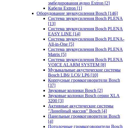
эмбедирования аудио Extron
[2]
Кабели Extron
[1]
Оборудование звукоусиления Bosch
[146]
Система звукоусиления Bosch PLENA
[13]
Система звукоусиления Bosch PLENA
EASY LINE
[14]
Система звукоусиления Bosch PLENA-
All-in-One
[5]
Система звукоусиления Bosch PLENA
Matrix
[5]
Система звукоусиления Bosch PLENA
VOICE ALARM SYSTEM
[8]
Музыкальные акустические системы
Bosch LB6/ LC6/ LP6
[10]
Корпусные громкоговорители Bosch
[37]
Звуковые колонки Bosch
[2]
Звуковые колонки Bosch серии XLA
3200
[3]
Активные акустические системы
"Линейный массив" Bosch
[4]
Панельные громкоговорители Bosch
[4]
Потолочные громкоговорители Bosch