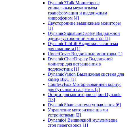
Dynamic3Talk Мониторы с
уникальным механизмом
трансформации и выдвижным
микрофоном
[4]
Двусторонние выдвижные мониторы
[1]
DynamicSignatureDisplay Выдвижной
одно/двусторонний монитор
[1]
DynamicTabLift Выдвижная система
для планшета
[1]
UnderCover Выдвижные мониторы
[1]
DynamicChairDisplay Выдвижной
монитор для встраивания в
подлокотник
[1]
DynamicVision Выдвижная система для
камер ВКС
[1]
CourtesyBox Моторизованный корпус
для бутылок и салфеток
[2]
Опции для мониторов серии Dynamic
[13]
DynamicShare система управления
[6]
Управление моторизованными
устройствами
[2]
Dynamic4 Выдвижной мультимедиа
стол переговоров
[1]