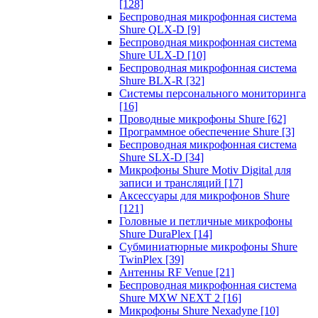
[128]
Беспроводная микрофонная система
Shure QLX-D
[9]
Беспроводная микрофонная система
Shure ULX-D
[10]
Беспроводная микрофонная система
Shure BLX-R
[32]
Системы персонального мониторинга
[16]
Проводные микрофоны Shure
[62]
Программное обеспечение Shure
[3]
Беспроводная микрофонная система
Shure SLX-D
[34]
Микрофоны Shure Motiv Digital для
записи и трансляций
[17]
Аксессуары для микрофонов Shure
[121]
Головные и петличные микрофоны
Shure DuraPlex
[14]
Субминиатюрные микрофоны Shure
TwinPlex
[39]
Антенны RF Venue
[21]
Беспроводная микрофонная система
Shure MXW NEXT 2
[16]
Микрофоны Shure Nexadyne
[10]