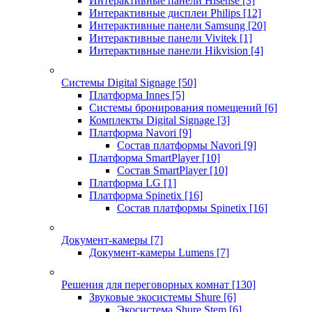
Интерактивные панели Hisense
[3]
Интерактивные дисплеи Philips
[12]
Интерактивные панели Samsung
[20]
Интерактивные панели Vivitek
[1]
Интерактивные панели Hikvision
[4]
Системы Digital Signage
[50]
Платформа Innes
[5]
Системы бронирования помещений
[6]
Комплекты Digital Signage
[3]
Платформа Navori
[9]
Состав платформы Navori
[9]
Платформа SmartPlayer
[10]
Состав SmartPlayer
[10]
Платформа LG
[1]
Платформа Spinetix
[16]
Состав платформы Spinetix
[16]
Документ-камеры
[7]
Документ-камеры Lumens
[7]
Решения для переговорных комнат
[130]
Звуковые экосистемы Shure
[6]
Экосистема Shure Stem
[6]