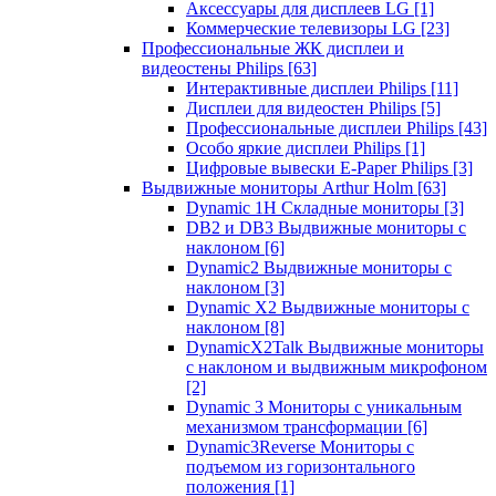
Аксессуары для дисплеев LG
[1]
Коммерческие телевизоры LG
[23]
Профессиональные ЖК дисплеи и
видеостены Philips
[63]
Интерактивные дисплеи Philips
[11]
Дисплеи для видеостен Philips
[5]
Профессиональные дисплеи Philips
[43]
Особо яркие дисплеи Philips
[1]
Цифровые вывески E-Paper Philips
[3]
Выдвижные мониторы Arthur Holm
[63]
Dynamic 1Н Складные мониторы
[3]
DB2 и DB3 Выдвижные мониторы с
наклоном
[6]
Dynamic2 Выдвижные мониторы с
наклоном
[3]
Dynamic X2 Выдвижные мониторы с
наклоном
[8]
DynamicX2Talk Выдвижные мониторы
с наклоном и выдвижным микрофоном
[2]
Dynamic 3 Мониторы с уникальным
механизмом трансформации
[6]
Dynamic3Reverse Мониторы с
подъемом из горизонтального
положения
[1]