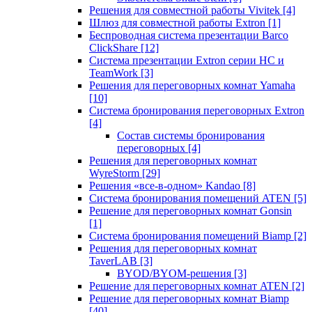
Решения для совместной работы Vivitek
[4]
Шлюз для совместной работы Extron
[1]
Беспроводная система презентации Barco
ClickShare
[12]
Система презентации Extron серии HC и
TeamWork
[3]
Решения для переговорных комнат Yamaha
[10]
Система бронирования переговорных Extron
[4]
Состав системы бронирования
переговорных
[4]
Решения для переговорных комнат
WyreStorm
[29]
Решения «все-в-одном» Kandao
[8]
Система бронирования помещений ATEN
[5]
Решение для переговорных комнат Gonsin
[1]
Система бронирования помещений Biamp
[2]
Решения для переговорных комнат
TaverLAB
[3]
BYOD/BYOM-решения
[3]
Решение для переговорных комнат ATEN
[2]
Решение для переговорных комнат Biamp
[40]