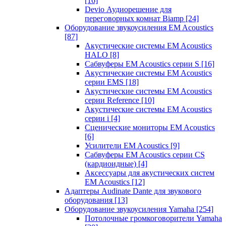
[16]
Devio Аудиорешение для
переговорных комнат Biamp
[24]
Оборудование звукоусиления EM Acoustics
[87]
Акустические системы EM Acoustics
HALO
[8]
Сабвуферы EM Acoustics серии S
[16]
Акустические системы EM Acoustics
серии EMS
[18]
Акустические системы EM Acoustics
серии Reference
[10]
Акустические системы EM Acoustics
серии i
[4]
Сценические мониторы EM Acoustics
[6]
Усилители EM Acoustics
[9]
Сабвуферы EM Acoustics серии CS
(кардиоидные)
[4]
Аксессуары для акустических систем
EM Acoustics
[12]
Адаптеры Audinate Dante для звукового
оборудования
[13]
Оборудование звукоусиления Yamaha
[254]
Потолочные громкоговорители Yamaha