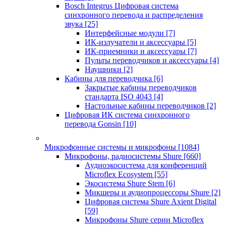
Bosch Integrus Цифровая система
синхронного перевода и распределения
звука
[25]
Интерфейсные модули
[7]
ИК-излучатели и аксессуары
[5]
ИК-приемники и аксессуары
[7]
Пульты переводчиков и аксессуары
[4]
Наушники
[2]
Кабины для переводчика
[6]
Закрытые кабины переводчиков
стандарта ISO 4043
[4]
Настольные кабины переводчиков
[2]
Цифровая ИК система синхронного
перевода Gonsin
[10]
Микрофонные системы и микрофоны
[1084]
Микрофоны, радиосистемы Shure
[660]
Аудиоэкосистема для конференций
Microflex Ecosystem
[55]
Экосистема Shure Stem
[6]
Микшеры и аудиопроцессоры Shure
[2]
Цифровая система Shure Axient Digital
[59]
Микрофоны Shure серии Microflex