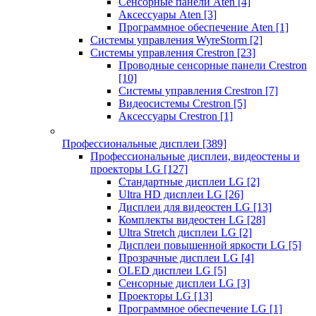
Сенсорные панели Aten
[4]
Аксессуары Aten
[3]
Программное обеспечение Aten
[1]
Системы управления WyreStorm
[2]
Системы управления Crestron
[23]
Проводные сенсорные панели Crestron
[10]
Системы управления Crestron
[7]
Видеосистемы Crestron
[5]
Аксессуары Crestron
[1]
Профессиональные дисплеи
[389]
Профессиональные дисплеи, видеостены и
проекторы LG
[127]
Стандартные дисплеи LG
[2]
Ultra HD дисплеи LG
[26]
Дисплеи для видеостен LG
[13]
Комплекты видеостен LG
[28]
Ultra Stretch дисплеи LG
[2]
Дисплеи повышенной яркости LG
[5]
Прозрачные дисплеи LG
[4]
OLED дисплеи LG
[5]
Сенсорные дисплеи LG
[3]
Проекторы LG
[13]
Программное обеспечение LG
[1]