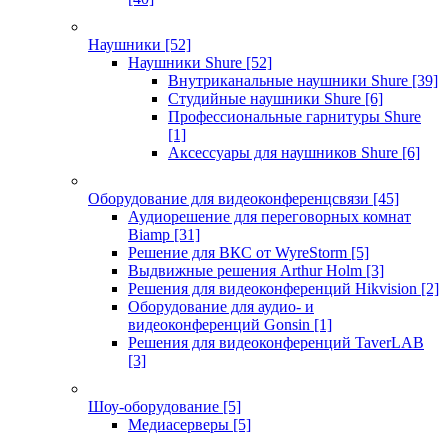
Наушники
[52]
Наушники Shure
[52]
Внутриканальные наушники Shure
[39]
Студийные наушники Shure
[6]
Профессиональные гарнитуры Shure
[1]
Аксессуары для наушников Shure
[6]
Оборудование для видеоконференцсвязи
[45]
Аудиорешение для переговорных комнат
Biamp
[31]
Решение для ВКС от WyreStorm
[5]
Выдвижные решения Arthur Holm
[3]
Решения для видеоконференций Hikvision
[2]
Оборудование для аудио- и
видеоконференций Gonsin
[1]
Решения для видеоконференций TaverLAB
[3]
Шоу-оборудование
[5]
Медиасерверы
[5]