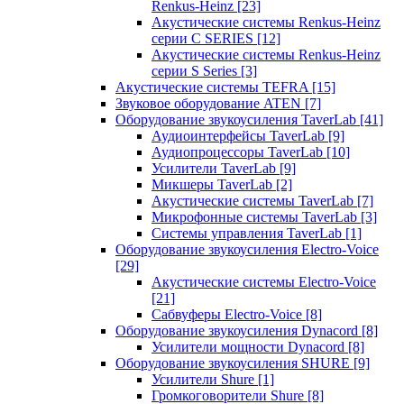
Renkus-Heinz
[23]
Акустические системы Renkus-Heinz
серии C SERIES
[12]
Акустические системы Renkus-Heinz
серии S Series
[3]
Акустические системы TEFRA
[15]
Звуковое оборудование ATEN
[7]
Оборудование звукоусиления TaverLab
[41]
Аудиоинтерфейсы TaverLab
[9]
Аудиопроцессоры TaverLab
[10]
Усилители TaverLab
[9]
Микшеры TaverLab
[2]
Акустические системы TaverLab
[7]
Микрофонные системы TaverLab
[3]
Системы управления TaverLab
[1]
Оборудование звукоусиления Electro-Voice
[29]
Акустические системы Electro-Voice
[21]
Сабвуферы Electro-Voice
[8]
Оборудование звукоусиления Dynacord
[8]
Усилители мощности Dynacord
[8]
Оборудование звукоусиления SHURE
[9]
Усилители Shure
[1]
Громкоговорители Shure
[8]