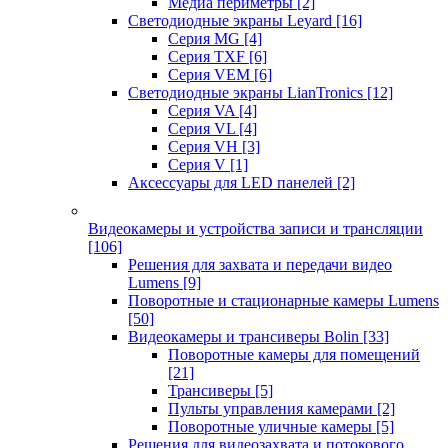
Медиа периметры
[2]
Светодиодные экраны Leyard
[16]
Серия MG
[4]
Серия TXF
[6]
Серия VEM
[6]
Светодиодные экраны LianTronics
[12]
Серия VA
[4]
Серия VL
[4]
Серия VH
[3]
Серия V
[1]
Аксессуары для LED панелей
[2]
Видеокамеры и устройства записи и трансляции
[106]
Решения для захвата и передачи видео
Lumens
[9]
Поворотные и стационарные камеры Lumens
[50]
Видеокамеры и трансиверы Bolin
[33]
Поворотные камеры для помещений
[21]
Трансиверы
[5]
Пульты управления камерами
[2]
Поворотные уличные камеры
[5]
Решения для видеозахвата и потокового