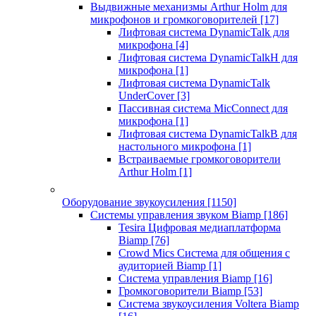
Выдвижные механизмы Arthur Holm для
микрофонов и громкоговорителей
[17]
Лифтовая система DynamicTalk для
микрофона
[4]
Лифтовая система DynamicTalkH для
микрофона
[1]
Лифтовая система DynamicTalk
UnderCover
[3]
Пассивная система MicConnect для
микрофона
[1]
Лифтовая система DynamicTalkB для
настольного микрофона
[1]
Встраиваемые громкоговорители
Arthur Holm
[1]
Оборудование звукоусиления
[1150]
Системы управления звуком Biamp
[186]
Tesira Цифровая медиаплатформа
Biamp
[76]
Crowd Mics Система для общения с
аудиторией Biamp
[1]
Система управления Biamp
[16]
Громкоговорители Biamp
[53]
Система звукоусиления Voltera Biamp