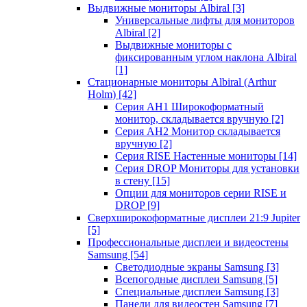
Выдвижные мониторы Albiral
[3]
Универсальные лифты для мониторов
Albiral
[2]
Выдвижные мониторы с
фиксированным углом наклона Albiral
[1]
Стационарные мониторы Albiral (Arthur
Holm)
[42]
Серия AH1 Широкоформатный
монитор, складывается вручную
[2]
Серия AH2 Монитор складывается
вручную
[2]
Серия RISE Настенные мониторы
[14]
Серия DROP Мониторы для установки
в стену
[15]
Опции для мониторов серии RISE и
DROP
[9]
Сверхширокоформатные дисплеи 21:9 Jupiter
[5]
Профессиональные дисплеи и видеостены
Samsung
[54]
Светодиодные экраны Samsung
[3]
Всепогодные дисплеи Samsung
[5]
Специальные дисплеи Samsung
[3]
Панели для видеостен Samsung
[7]