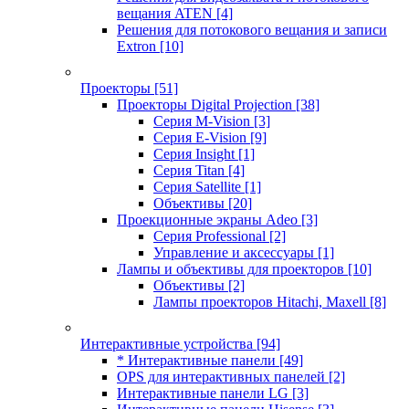
вещания ATEN
[4]
Решения для потокового вещания и записи
Extron
[10]
Проекторы
[51]
Проекторы Digital Projection
[38]
Серия M-Vision
[3]
Серия E-Vision
[9]
Серия Insight
[1]
Серия Titan
[4]
Серия Satellite
[1]
Объективы
[20]
Проекционные экраны Adeo
[3]
Серия Professional
[2]
Управление и аксессуары
[1]
Лампы и объективы для проекторов
[10]
Объективы
[2]
Лампы проекторов Hitachi, Maxell
[8]
Интерактивные устройства
[94]
* Интерактивные панели
[49]
OPS для интерактивных панелей
[2]
Интерактивные панели LG
[3]