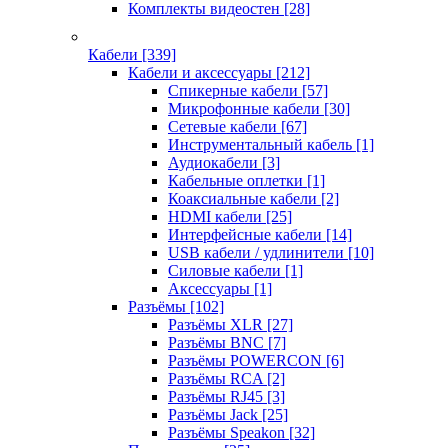
Комплекты видеостен
[28]
Кабели
[339]
Кабели и аксессуары
[212]
Спикерные кабели
[57]
Микрофонные кабели
[30]
Сетевые кабели
[67]
Инструментальный кабель
[1]
Аудиокабели
[3]
Кабельные оплетки
[1]
Коаксиальные кабели
[2]
HDMI кабели
[25]
Интерфейсные кабели
[14]
USB кабели / удлинители
[10]
Силовые кабели
[1]
Аксессуары
[1]
Разъёмы
[102]
Разъёмы XLR
[27]
Разъёмы BNC
[7]
Разъёмы POWERCON
[6]
Разъёмы RCA
[2]
Разъёмы RJ45
[3]
Разъёмы Jack
[25]
Разъёмы Speakon
[32]