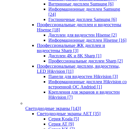
Витринные дисплеи Sumsung
[6]
Информационные дисплеи Samsung
[24]
Гостиничные дисплеи Samsung
[6]
Профессиональные дисплеи и видеостены
Hisense
[18]
Дисплеи для видеостен Hisense
[2]
Информационные дисплеи Hisense
[16]
Профессиональные ЖК дисплеи и
видеостены Sharp
[3]
Дисплеи 4K и 8K Sharp
[1]
Профессиональные дисплеи Sharp
[2]
Профессиональные дисплеи, видеостены,
LED Hikvision
[11]
Панели для видеостен Hikvision
[3]
Информационные дисплеи Hikvision со
встроенной ОС Andriod
[1]
Крепления для экранов и видеостен
Hikvision
[7]
Светодиодные экраны
[143]
Светодиодные экраны AET
[35]
Cерия Koala
[5]
Серия AT
[9]