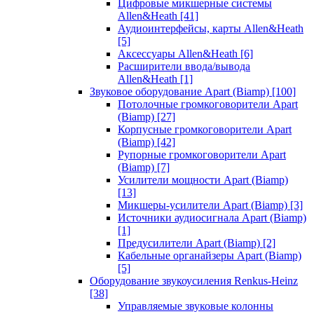
Цифровые микшерные системы
Allen&Heath
[41]
Аудиоинтерфейсы, карты Allen&Heath
[5]
Аксессуары Allen&Heath
[6]
Расширители ввода/вывода
Allen&Heath
[1]
Звуковое оборудование Apart (Biamp)
[100]
Потолочные громкоговорители Apart
(Biamp)
[27]
Корпусные громкоговорители Apart
(Biamp)
[42]
Рупорные громкоговорители Apart
(Biamp)
[7]
Усилители мощности Apart (Biamp)
[13]
Микшеры-усилители Apart (Biamp)
[3]
Источники аудиосигнала Apart (Biamp)
[1]
Предусилители Apart (Biamp)
[2]
Кабельные органайзеры Apart (Biamp)
[5]
Оборудование звукоусиления Renkus-Heinz
[38]
Управляемые звуковые колонны