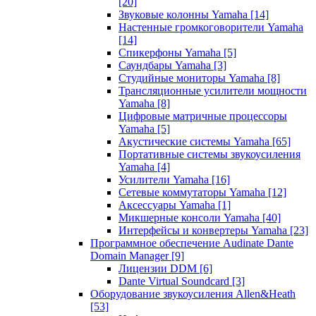
[20]
Звуковые колонны Yamaha
[14]
Настенные громкоговорители Yamaha
[14]
Спикерфоны Yamaha
[5]
Саундбары Yamaha
[3]
Студийные мониторы Yamaha
[8]
Трансляционные усилители мощности
Yamaha
[8]
Цифровые матричные процессоры
Yamaha
[5]
Акустические системы Yamaha
[65]
Портативные системы звукоусиления
Yamaha
[4]
Усилители Yamaha
[16]
Сетевые коммутаторы Yamaha
[12]
Аксессуары Yamaha
[1]
Микшерные консоли Yamaha
[40]
Интерфейсы и конвертеры Yamaha
[23]
Программное обеспечение Audinate Dante
Domain Manager
[9]
Лицензии DDM
[6]
Dante Virtual Soundcard
[3]
Оборудование звукоусиления Allen&Heath
[53]