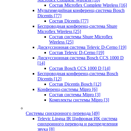
Состав Microflex Complete Wireless
[16]
Мультимедийная конференц-система Bosch
Dicentis
[77]
Состав Dicentis
[77]
Беспроводная конференц-система Shure
Microflex Wireless
[25]
Состав системы Shure Microflex
Wireless
[25]
Дискуссионная система Televic D-Cerno
[19]
Состав Televic D-Cerno
[19]
Дискуссионная система Bosch CCS 1000 D
[14]
Состав Bosch CCS 1000 D
[14]
Беспроводная конференц-система Bosch
Dicentis
[12]
Состав Dicentis Bosch
[12]
Конференц-системы Mipro
[6]
Состав системы Mipro
[3]
Комплекты системы Mipro
[3]
Системы синхронного перевода
[49]
Televic Lingua IR Цифровая ИК система
синхронного перевода и распределения
звука
[8]