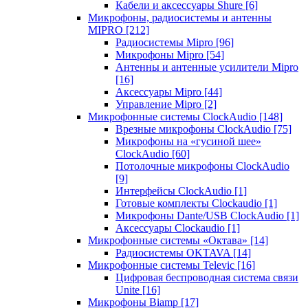
Кабели и аксессуары Shure
[6]
Микрофоны, радиосистемы и антенны
MIPRO
[212]
Радиосистемы Mipro
[96]
Микрофоны Mipro
[54]
Антенны и антенные усилители Mipro
[16]
Аксессуары Mipro
[44]
Управление Mipro
[2]
Микрофонные системы ClockAudio
[148]
Врезные микрофоны ClockAudio
[75]
Микрофоны на «гусиной шее»
ClockAudio
[60]
Потолочные микрофоны ClockAudio
[9]
Интерфейсы ClockAudio
[1]
Готовые комплекты Clockaudio
[1]
Микрофоны Dante/USB ClockAudio
[1]
Аксессуары Clockaudio
[1]
Микрофонные системы «Октава»
[14]
Радиосистемы OKTAVA
[14]
Микрофонные системы Televic
[16]
Цифровая беспроводная система связи
Unite
[16]
Микрофоны Biamp
[17]