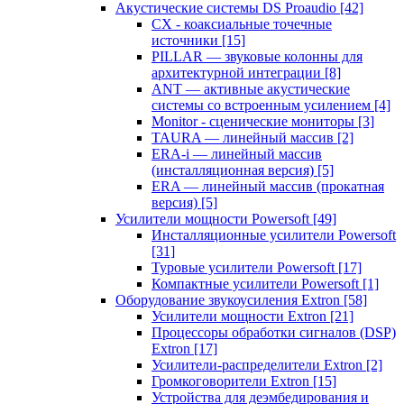
Акустические системы DS Proaudio
[42]
CX - коаксиальные точечные
источники
[15]
PILLAR — звуковые колонны для
архитектурной интеграции
[8]
ANT — активные акустические
системы со встроенным усилением
[4]
Monitor - сценические мониторы
[3]
TAURA — линейный массив
[2]
ERA-i — линейный массив
(инсталляционная версия)
[5]
ERA — линейный массив (прокатная
версия)
[5]
Усилители мощности Powersoft
[49]
Инсталляционные усилители Powersoft
[31]
Туровые усилители Powersoft
[17]
Компактные усилители Powersoft
[1]
Оборудование звукоусиления Extron
[58]
Усилители мощности Extron
[21]
Процессоры обработки сигналов (DSP)
Extron
[17]
Усилители-распределители Extron
[2]
Громкоговорители Extron
[15]
Устройства для деэмбедирования и