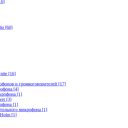
16]
dio
[60]
nite
[16]
офонов и громкоговорителей
[17]
крофона
[4]
икрофона
[1]
ver
[3]
рофона
[1]
стольного микрофона
[1]
r Holm
[1]