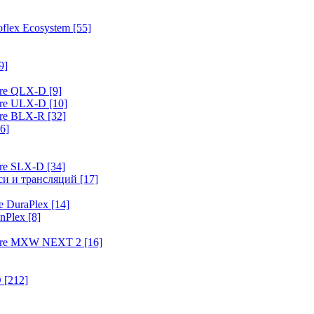
flex Ecosystem
[55]
9]
ure QLX-D
[9]
ure ULX-D
[10]
ure BLX-R
[32]
6]
ure SLX-D
[34]
иси и трансляций
[17]
e DuraPlex
[14]
nPlex
[8]
hure MXW NEXT 2
[16]
O
[212]