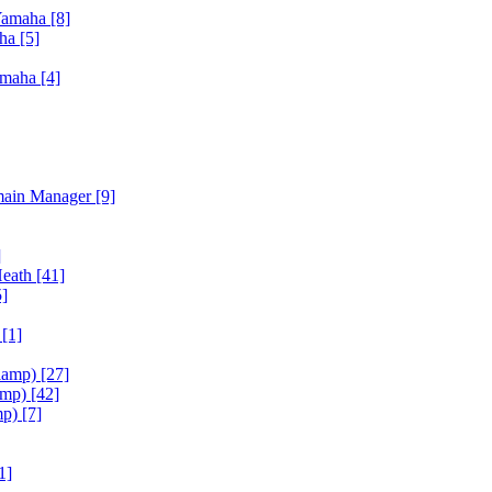
Yamaha
[8]
aha
[5]
amaha
[4]
main Manager
[9]
]
Heath
[41]
5]
h
[1]
iamp)
[27]
amp)
[42]
mp)
[7]
1]