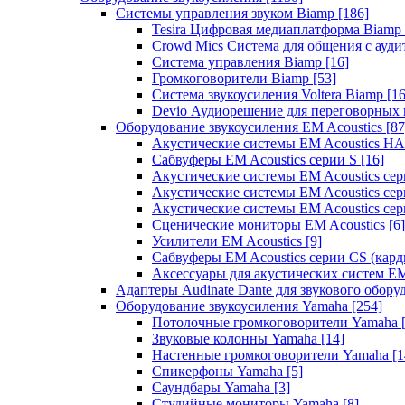
Системы управления звуком Biamp
[186]
Tesira Цифровая медиаплатформа Biamp
Crowd Mics Система для общения с ауд
Система управления Biamp
[16]
Громкоговорители Biamp
[53]
Система звукоусиления Voltera Biamp
[16
Devio Аудиорешение для переговорных
Оборудование звукоусиления EM Acoustics
[87
Акустические системы EM Acoustics 
Сабвуферы EM Acoustics серии S
[16]
Акустические системы EM Acoustics с
Акустические системы EM Acoustics сер
Акустические системы EM Acoustics сер
Сценические мониторы EM Acoustics
[6]
Усилители EM Acoustics
[9]
Сабвуферы EM Acoustics серии CS (кар
Аксессуары для акустических систем EM
Адаптеры Audinate Dante для звукового обор
Оборудование звукоусиления Yamaha
[254]
Потолочные громкоговорители Yamaha
Звуковые колонны Yamaha
[14]
Настенные громкоговорители Yamaha
[1
Спикерфоны Yamaha
[5]
Саундбары Yamaha
[3]
Студийные мониторы Yamaha
[8]