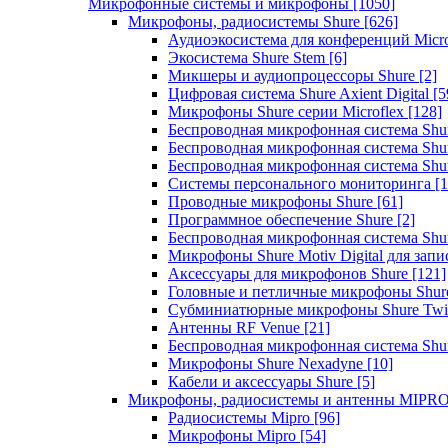
Микрофонные системы и микрофоны
[1050]
Микрофоны, радиосистемы Shure
[626]
Аудиоэкосистема для конференций Micro
Экосистема Shure Stem
[6]
Микшеры и аудиопроцессоры Shure
[2]
Цифровая система Shure Axient Digital
[5
Микрофоны Shure серии Microflex
[128]
Беспроводная микрофонная система Sh
Беспроводная микрофонная система Sh
Беспроводная микрофонная система Sh
Системы персонального мониторинга
[1
Проводные микрофоны Shure
[61]
Программное обеспечение Shure
[2]
Беспроводная микрофонная система Sh
Микрофоны Shure Motiv Digital для зап
Аксессуары для микрофонов Shure
[121]
Головные и петличные микрофоны Shur
Субминиатюрные микрофоны Shure Twi
Антенны RF Venue
[21]
Беспроводная микрофонная система S
Микрофоны Shure Nexadyne
[10]
Кабели и аксессуары Shure
[5]
Микрофоны, радиосистемы и антенны MIPR
Радиосистемы Mipro
[96]
Микрофоны Mipro
[54]