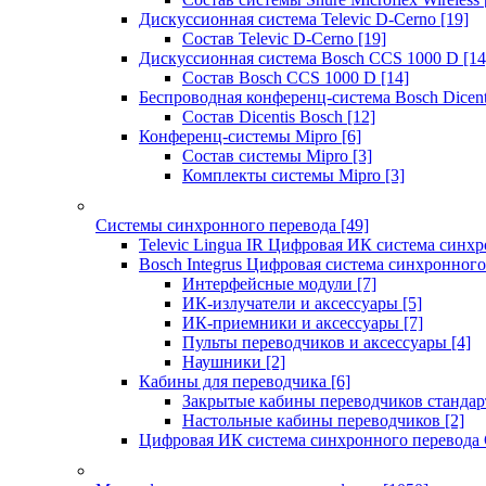
Дискуссионная система Televic D-Cerno
[19]
Состав Televic D-Cerno
[19]
Дискуссионная система Bosch CCS 1000 D
[14
Состав Bosch CCS 1000 D
[14]
Беспроводная конференц-система Bosch Dicen
Состав Dicentis Bosch
[12]
Конференц-системы Mipro
[6]
Состав системы Mipro
[3]
Комплекты системы Mipro
[3]
Системы синхронного перевода
[49]
Televic Lingua IR Цифровая ИК система синхр
Bosch Integrus Цифровая система синхронного
Интерфейсные модули
[7]
ИК-излучатели и аксессуары
[5]
ИК-приемники и аксессуары
[7]
Пульты переводчиков и аксессуары
[4]
Наушники
[2]
Кабины для переводчика
[6]
Закрытые кабины переводчиков стандар
Настольные кабины переводчиков
[2]
Цифровая ИК система синхронного перевода