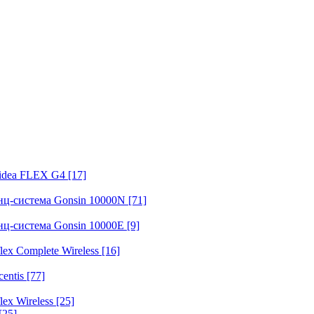
fidea FLEX G4
[17]
нц-система Gonsin 10000N
[71]
нц-система Gonsin 10000E
[9]
ex Complete Wireless
[16]
entis
[77]
ex Wireless
[25]
[25]