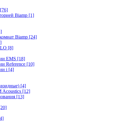
[76]
иторией Biamp
[1]
]
 комнат Biamp
[24]
]
HALO
[8]
ерии EMS
[18]
ии Reference
[10]
ии i
[4]
диоидные)
[4]
 Acoustics
[12]
удования
[13]
[20]
4]