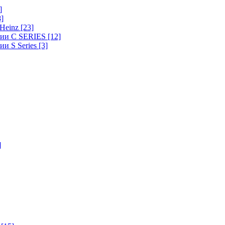
]
8]
-Heinz
[23]
ерии C SERIES
[12]
ии S Series
[3]
]