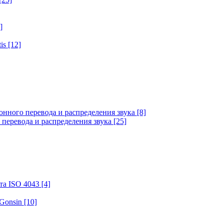
]
tis
[12]
онного перевода и распределения звука
[8]
 перевода и распределения звука
[25]
та ISO 4043
[4]
 Gonsin
[10]