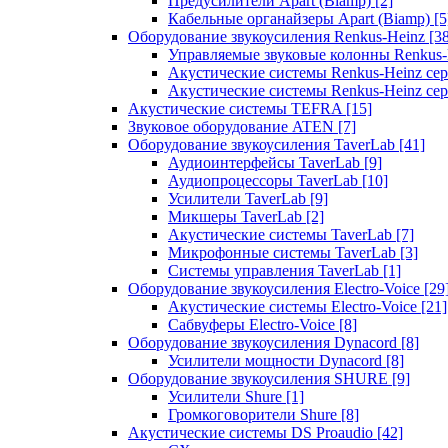
Предусилители Apart (Biamp)
[2]
Кабельные органайзеры Apart (Biamp)
[5
Оборудование звукоусиления Renkus-Heinz
[3
Управляемые звуковые колонны Renkus
Акустические системы Renkus-Heinz с
Акустические системы Renkus-Heinz сер
Акустические системы TEFRA
[15]
Звуковое оборудование ATEN
[7]
Оборудование звукоусиления TaverLab
[41]
Аудиоинтерфейсы TaverLab
[9]
Аудиопроцессоры TaverLab
[10]
Усилители TaverLab
[9]
Микшеры TaverLab
[2]
Акустические системы TaverLab
[7]
Микрофонные системы TaverLab
[3]
Системы управления TaverLab
[1]
Оборудование звукоусиления Electro-Voice
[29
Акустические системы Electro-Voice
[21]
Сабвуферы Electro-Voice
[8]
Оборудование звукоусиления Dynacord
[8]
Усилители мощности Dynacord
[8]
Оборудование звукоусиления SHURE
[9]
Усилители Shure
[1]
Громкоговорители Shure
[8]
Акустические системы DS Proaudio
[42]