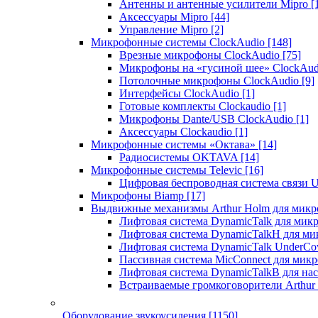
Антенны и антенные усилители Mipro
[
Аксессуары Mipro
[44]
Управление Mipro
[2]
Микрофонные системы ClockAudio
[148]
Врезные микрофоны ClockAudio
[75]
Микрофоны на «гусиной шее» ClockAu
Потолочные микрофоны ClockAudio
[9]
Интерфейсы ClockAudio
[1]
Готовые комплекты Clockaudio
[1]
Микрофоны Dante/USB ClockAudio
[1]
Аксессуары Clockaudio
[1]
Микрофонные системы «Октава»
[14]
Радиосистемы OKTAVA
[14]
Микрофонные системы Televic
[16]
Цифровая беспроводная система связи U
Микрофоны Biamp
[17]
Выдвижные механизмы Arthur Holm для микр
Лифтовая система DynamicTalk для ми
Лифтовая система DynamicTalkH для м
Лифтовая система DynamicTalk UnderCo
Пассивная система MicConnect для мик
Лифтовая система DynamicTalkB для на
Встраиваемые громкоговорители Arthu
Оборудование звукоусиления
[1150]