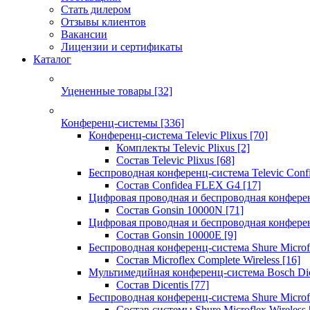
Стать дилером
Отзывы клиентов
Вакансии
Лицензии и сертификаты
Каталог
Уцененные товары
[32]
Конференц-системы
[336]
Конференц-система Televic Plixus
[70]
Комплекты Televic Plixus
[2]
Состав Televic Plixus
[68]
Беспроводная конференц-система Televic Con
Состав Confidea FLEX G4
[17]
Цифровая проводная и беспроводная конфере
Состав Gonsin 10000N
[71]
Цифровая проводная и беспроводная конфере
Состав Gonsin 10000E
[9]
Беспроводная конференц-система Shure Microfl
Состав Microflex Complete Wireless
[16]
Мультимедийная конференц-система Bosch Dic
Состав Dicentis
[77]
Беспроводная конференц-система Shure Microfl
Состав системы Shure Microflex Wireless