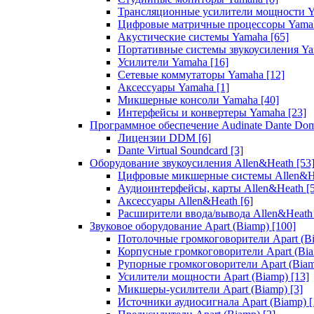
Трансляционные усилители мощности 
Цифровые матричные процессоры Yam
Акустические системы Yamaha
[65]
Портативные системы звукоусиления Y
Усилители Yamaha
[16]
Сетевые коммутаторы Yamaha
[12]
Аксессуары Yamaha
[1]
Микшерные консоли Yamaha
[40]
Интерфейсы и конвертеры Yamaha
[23]
Программное обеспечение Audinate Dante Do
Лицензии DDM
[6]
Dante Virtual Soundcard
[3]
Оборудование звукоусиления Allen&Heath
[53
Цифровые микшерные системы Allen&
Аудиоинтерфейсы, карты Allen&Heath
[
Аксессуары Allen&Heath
[6]
Расширители ввода/вывода Allen&Heat
Звуковое оборудование Apart (Biamp)
[100]
Потолочные громкоговорители Apart (B
Корпусные громкоговорители Apart (Bi
Рупорные громкоговорители Apart (Bia
Усилители мощности Apart (Biamp)
[13]
Микшеры-усилители Apart (Biamp)
[3]
Источники аудиосигнала Apart (Biamp)
[