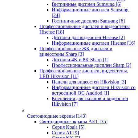
Витринные дисплеи Sumsung
[6]
Информационные дисплеи Samsung
[24]
Гостиничные дисплеи Samsung
[6]
Профессиональные дисплеи и видеостены
Hisense
[18]
Дисплеи для видеостен Hisense
[2]
Информационные дисплеи Hisense
[16]
Профессиональные ЖК дисплеи и
видеостены Sharp
[3]
Дисплеи 4K и 8K Sharp
[1]
Профессиональные дисплеи Sharp
[2]
Профессиональные дисплеи, видеостены,
LED Hikvision
[11]
Панели для видеостен Hikvision
[3]
Информационные дисплеи Hikvision со
встроенной ОС Andriod
[1]
Крепления для экранов и видеостен
Hikvision
[7]
Светодиодные экраны
[143]
Светодиодные экраны AET
[35]
Cерия Koala
[5]
Серия AT
[9]