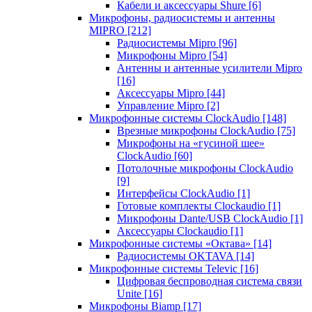
Кабели и аксессуары Shure
[6]
Микрофоны, радиосистемы и антенны
MIPRO
[212]
Радиосистемы Mipro
[96]
Микрофоны Mipro
[54]
Антенны и антенные усилители Mipro
[16]
Аксессуары Mipro
[44]
Управление Mipro
[2]
Микрофонные системы ClockAudio
[148]
Врезные микрофоны ClockAudio
[75]
Микрофоны на «гусиной шее»
ClockAudio
[60]
Потолочные микрофоны ClockAudio
[9]
Интерфейсы ClockAudio
[1]
Готовые комплекты Clockaudio
[1]
Микрофоны Dante/USB ClockAudio
[1]
Аксессуары Clockaudio
[1]
Микрофонные системы «Октава»
[14]
Радиосистемы OKTAVA
[14]
Микрофонные системы Televic
[16]
Цифровая беспроводная система связи
Unite
[16]
Микрофоны Biamp
[17]