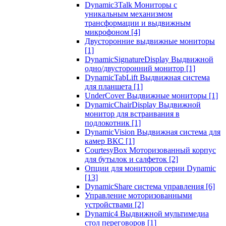
Dynamic3Talk Мониторы с
уникальным механизмом
трансформации и выдвижным
микрофоном
[4]
Двусторонние выдвижные мониторы
[1]
DynamicSignatureDisplay Выдвижной
одно/двусторонний монитор
[1]
DynamicTabLift Выдвижная система
для планшета
[1]
UnderCover Выдвижные мониторы
[1]
DynamicChairDisplay Выдвижной
монитор для встраивания в
подлокотник
[1]
DynamicVision Выдвижная система для
камер ВКС
[1]
CourtesyBox Моторизованный корпус
для бутылок и салфеток
[2]
Опции для мониторов серии Dynamic
[13]
DynamicShare система управления
[6]
Управление моторизованными
устройствами
[2]
Dynamic4 Выдвижной мультимедиа
стол переговоров
[1]