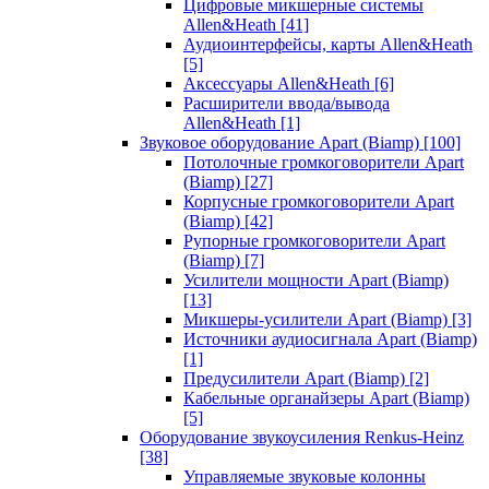
Цифровые микшерные системы
Allen&Heath
[41]
Аудиоинтерфейсы, карты Allen&Heath
[5]
Аксессуары Allen&Heath
[6]
Расширители ввода/вывода
Allen&Heath
[1]
Звуковое оборудование Apart (Biamp)
[100]
Потолочные громкоговорители Apart
(Biamp)
[27]
Корпусные громкоговорители Apart
(Biamp)
[42]
Рупорные громкоговорители Apart
(Biamp)
[7]
Усилители мощности Apart (Biamp)
[13]
Микшеры-усилители Apart (Biamp)
[3]
Источники аудиосигнала Apart (Biamp)
[1]
Предусилители Apart (Biamp)
[2]
Кабельные органайзеры Apart (Biamp)
[5]
Оборудование звукоусиления Renkus-Heinz
[38]
Управляемые звуковые колонны