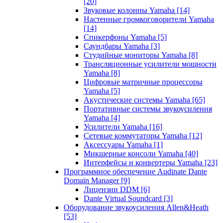
[20]
Звуковые колонны Yamaha
[14]
Настенные громкоговорители Yamaha
[14]
Спикерфоны Yamaha
[5]
Саундбары Yamaha
[3]
Студийные мониторы Yamaha
[8]
Трансляционные усилители мощности
Yamaha
[8]
Цифровые матричные процессоры
Yamaha
[5]
Акустические системы Yamaha
[65]
Портативные системы звукоусиления
Yamaha
[4]
Усилители Yamaha
[16]
Сетевые коммутаторы Yamaha
[12]
Аксессуары Yamaha
[1]
Микшерные консоли Yamaha
[40]
Интерфейсы и конвертеры Yamaha
[23]
Программное обеспечение Audinate Dante
Domain Manager
[9]
Лицензии DDM
[6]
Dante Virtual Soundcard
[3]
Оборудование звукоусиления Allen&Heath
[53]