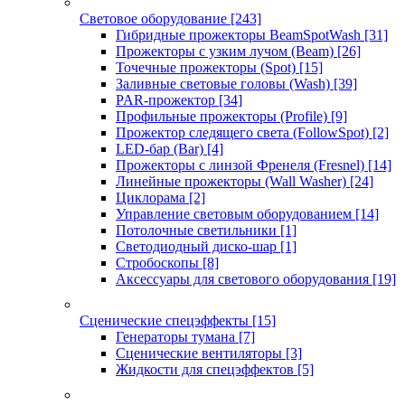
Световое оборудование
[243]
Гибридные прожекторы BeamSpotWash
[31]
Прожекторы с узким лучом (Beam)
[26]
Точечные прожекторы (Spot)
[15]
Заливные световые головы (Wash)
[39]
PAR-прожектор
[34]
Профильные прожекторы (Profile)
[9]
Прожектор следящего света (FollowSpot)
[2]
LED-бар (Bar)
[4]
Прожекторы с линзой Френеля (Fresnel)
[14]
Линейные прожекторы (Wall Washer)
[24]
Циклорама
[2]
Управление световым оборудованием
[14]
Потолочные светильники
[1]
Светодиодный диско-шар
[1]
Стробоскопы
[8]
Аксессуары для светового оборудования
[19]
Сценические спецэффекты
[15]
Генераторы тумана
[7]
Сценические вентиляторы
[3]
Жидкости для спецэффектов
[5]