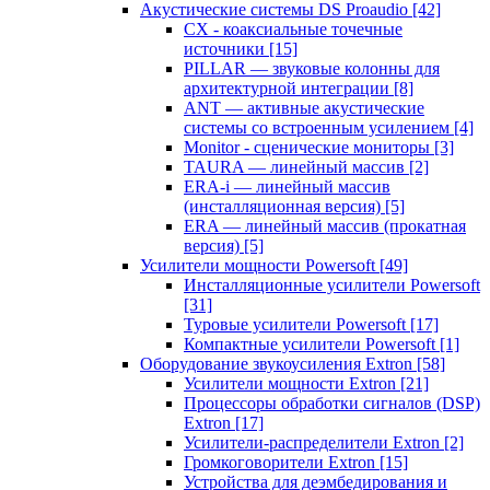
Акустические системы DS Proaudio
[42]
CX - коаксиальные точечные
источники
[15]
PILLAR — звуковые колонны для
архитектурной интеграции
[8]
ANT — активные акустические
системы со встроенным усилением
[4]
Monitor - сценические мониторы
[3]
TAURA — линейный массив
[2]
ERA-i — линейный массив
(инсталляционная версия)
[5]
ERA — линейный массив (прокатная
версия)
[5]
Усилители мощности Powersoft
[49]
Инсталляционные усилители Powersoft
[31]
Туровые усилители Powersoft
[17]
Компактные усилители Powersoft
[1]
Оборудование звукоусиления Extron
[58]
Усилители мощности Extron
[21]
Процессоры обработки сигналов (DSP)
Extron
[17]
Усилители-распределители Extron
[2]
Громкоговорители Extron
[15]
Устройства для деэмбедирования и