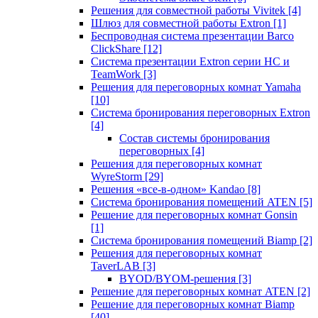
Решения для совместной работы Vivitek
[4]
Шлюз для совместной работы Extron
[1]
Беспроводная система презентации Barco
ClickShare
[12]
Система презентации Extron серии HC и
TeamWork
[3]
Решения для переговорных комнат Yamaha
[10]
Система бронирования переговорных Extron
[4]
Состав системы бронирования
переговорных
[4]
Решения для переговорных комнат
WyreStorm
[29]
Решения «все-в-одном» Kandao
[8]
Система бронирования помещений ATEN
[5]
Решение для переговорных комнат Gonsin
[1]
Система бронирования помещений Biamp
[2]
Решения для переговорных комнат
TaverLAB
[3]
BYOD/BYOM-решения
[3]
Решение для переговорных комнат ATEN
[2]
Решение для переговорных комнат Biamp
[40]