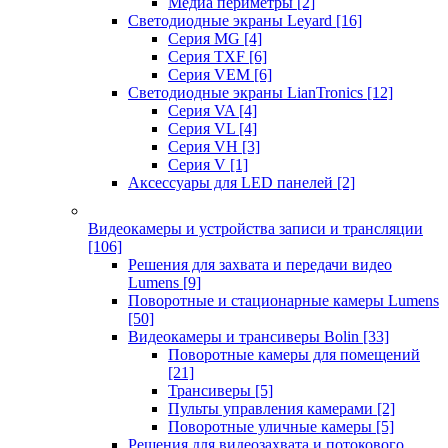
Медиа периметры
[2]
Светодиодные экраны Leyard
[16]
Серия MG
[4]
Серия TXF
[6]
Серия VEM
[6]
Светодиодные экраны LianTronics
[12]
Серия VA
[4]
Серия VL
[4]
Серия VH
[3]
Серия V
[1]
Аксессуары для LED панелей
[2]
Видеокамеры и устройства записи и трансляции
[106]
Решения для захвата и передачи видео
Lumens
[9]
Поворотные и стационарные камеры Lumens
[50]
Видеокамеры и трансиверы Bolin
[33]
Поворотные камеры для помещений
[21]
Трансиверы
[5]
Пульты управления камерами
[2]
Поворотные уличные камеры
[5]
Решения для видеозахвата и потокового