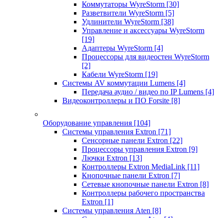
Коммутаторы WyreStorm
[30]
Разветвители WyreStorm
[5]
Удлинители WyreStorm
[38]
Управление и аксессуары WyreStorm
[19]
Адаптеры WyreStorm
[4]
Процессоры для видеостен WyreStorm
[2]
Кабели WyreStorm
[19]
Системы AV коммутации Lumens
[4]
Передача аудио / видео по IP Lumens
[4]
Видеоконтроллеры и ПО Forsite
[8]
Оборудование управления
[104]
Системы управления Extron
[71]
Сенсорные панели Extron
[22]
Процессоры управления Extron
[9]
Лючки Extron
[13]
Контроллеры Extron MediaLink
[11]
Кнопочные панели Extron
[7]
Сетевые кнопочные панели Extron
[8]
Контроллеры рабочего пространства
Extron
[1]
Системы управления Aten
[8]