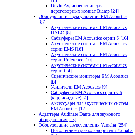
[16]
Devio Аудиорешение для
переговорных комнат Biamp
[24]
Оборудование звукоусиления EM Acoustics
[87]
Акустические системы EM Acoustics
HALO
[8]
Сабвуферы EM Acoustics серии S
[16]
Акустические системы EM Acoustics
серии EMS
[18]
Акустические системы EM Acoustics
серии Reference
[10]
Акустические системы EM Acoustics
серии i
[4]
Сценические мониторы EM Acoustics
[6]
Усилители EM Acoustics
[9]
Сабвуферы EM Acoustics серии CS
(кардиоидные)
[4]
Аксессуары для акустических систем
EM Acoustics
[12]
Адаптеры Audinate Dante для звукового
оборудования
[13]
Оборудование звукоусиления Yamaha
[254]
Потолочные громкоговорители Yamaha