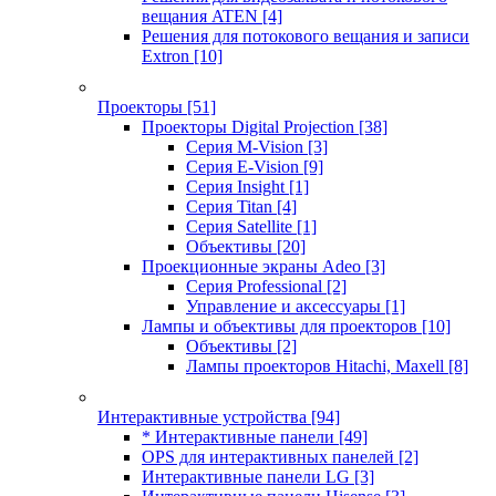
вещания ATEN
[4]
Решения для потокового вещания и записи
Extron
[10]
Проекторы
[51]
Проекторы Digital Projection
[38]
Серия M-Vision
[3]
Серия E-Vision
[9]
Серия Insight
[1]
Серия Titan
[4]
Серия Satellite
[1]
Объективы
[20]
Проекционные экраны Adeo
[3]
Серия Professional
[2]
Управление и аксессуары
[1]
Лампы и объективы для проекторов
[10]
Объективы
[2]
Лампы проекторов Hitachi, Maxell
[8]
Интерактивные устройства
[94]
* Интерактивные панели
[49]
OPS для интерактивных панелей
[2]
Интерактивные панели LG
[3]