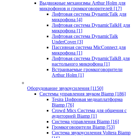
Выдвижные механизмы Arthur Holm для
микрофонов и громкоговорителей
[17]
Лифтовая система DynamicTalk для
микрофона
[4]
Лифтовая система DynamicTalkH для
микрофона
[1]
Лифтовая система DynamicTalk
UnderCover
[3]
Пассивная система MicConnect для
микрофона
[1]
Лифтовая система DynamicTalkB для
настольного микрофона
[1]
Встраиваемые громкоговорители
Arthur Holm
[1]
Оборудование звукоусиления
[1150]
Системы управления звуком Biamp
[186]
Tesira Цифровая медиаплатформа
Biamp
[76]
Crowd Mics Система для общения с
аудиторией Biamp
[1]
Система управления Biamp
[16]
Громкоговорители Biamp
[53]
Система звукоусиления Voltera Biamp