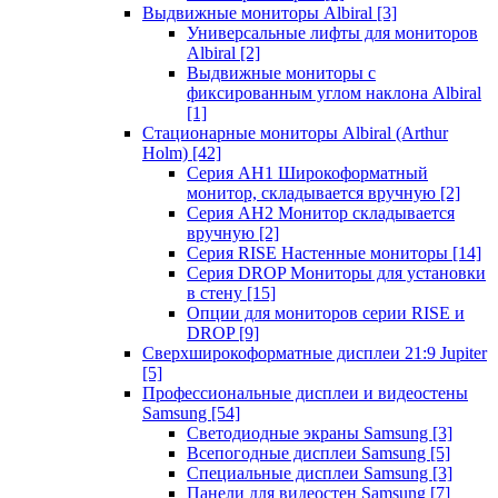
Выдвижные мониторы Albiral
[3]
Универсальные лифты для мониторов
Albiral
[2]
Выдвижные мониторы с
фиксированным углом наклона Albiral
[1]
Стационарные мониторы Albiral (Arthur
Holm)
[42]
Серия AH1 Широкоформатный
монитор, складывается вручную
[2]
Серия AH2 Монитор складывается
вручную
[2]
Серия RISE Настенные мониторы
[14]
Серия DROP Мониторы для установки
в стену
[15]
Опции для мониторов серии RISE и
DROP
[9]
Сверхширокоформатные дисплеи 21:9 Jupiter
[5]
Профессиональные дисплеи и видеостены
Samsung
[54]
Светодиодные экраны Samsung
[3]
Всепогодные дисплеи Samsung
[5]
Специальные дисплеи Samsung
[3]
Панели для видеостен Samsung
[7]