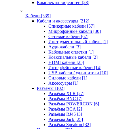
Комплекты видеостен
[28]
Кабели
[339]
Кабели и аксессуары
[212]
Спикерные кабели
[57]
Микрофонные кабели
[30]
Сетевые кабели
[67]
Инструментальный кабель
[1]
Аудиокабели
[3]
Кабельные оплетки
[1]
Коаксиальные кабели
[2]
HDMI кабели
[25]
Интерфейсные кабели
[14]
USB кабели / удлинители
[10]
Силовые кабели
[1]
Аксессуары
[1]
Разъёмы
[102]
Разъёмы XLR
[27]
Разъёмы BNC
[7]
Разъёмы POWERCON
[6]
Разъёмы RCA
[2]
Разъёмы RJ45
[3]
Разъёмы Jack
[25]
Разъёмы Speakon
[32]