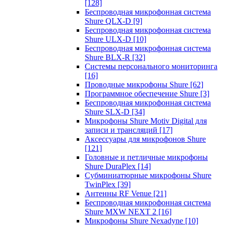
[128]
Беспроводная микрофонная система
Shure QLX-D
[9]
Беспроводная микрофонная система
Shure ULX-D
[10]
Беспроводная микрофонная система
Shure BLX-R
[32]
Системы персонального мониторинга
[16]
Проводные микрофоны Shure
[62]
Программное обеспечение Shure
[3]
Беспроводная микрофонная система
Shure SLX-D
[34]
Микрофоны Shure Motiv Digital для
записи и трансляций
[17]
Аксессуары для микрофонов Shure
[121]
Головные и петличные микрофоны
Shure DuraPlex
[14]
Субминиатюрные микрофоны Shure
TwinPlex
[39]
Антенны RF Venue
[21]
Беспроводная микрофонная система
Shure MXW NEXT 2
[16]
Микрофоны Shure Nexadyne
[10]