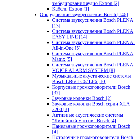
эмбедирования аудио Extron
[2]
Кабели Extron
[1]
Оборудование звукоусиления Bosch
[146]
Система звукоусиления Bosch PLENA
[13]
Система звукоусиления Bosch PLENA
EASY LINE
[14]
Система звукоусиления Bosch PLENA-
All-in-One
[5]
Система звукоусиления Bosch PLENA
Matrix
[5]
Система звукоусиления Bosch PLENA
VOICE ALARM SYSTEM
[8]
Музыкальные акустические системы
Bosch LB6/ LC6/ LP6
[10]
Корпусные громкоговорители Bosch
[37]
Звуковые колонки Bosch
[2]
Звуковые колонки Bosch серии XLA
3200
[3]
Активные акустические системы
"Линейный массив" Bosch
[4]
Панельные громкоговорители Bosch
[4]
Потолочные громкоговорители Bosch