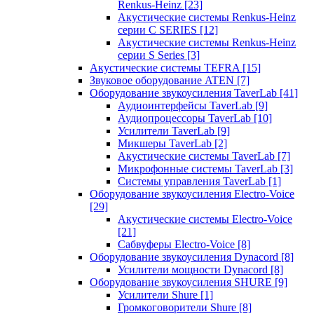
Renkus-Heinz
[23]
Акустические системы Renkus-Heinz
серии C SERIES
[12]
Акустические системы Renkus-Heinz
серии S Series
[3]
Акустические системы TEFRA
[15]
Звуковое оборудование ATEN
[7]
Оборудование звукоусиления TaverLab
[41]
Аудиоинтерфейсы TaverLab
[9]
Аудиопроцессоры TaverLab
[10]
Усилители TaverLab
[9]
Микшеры TaverLab
[2]
Акустические системы TaverLab
[7]
Микрофонные системы TaverLab
[3]
Системы управления TaverLab
[1]
Оборудование звукоусиления Electro-Voice
[29]
Акустические системы Electro-Voice
[21]
Сабвуферы Electro-Voice
[8]
Оборудование звукоусиления Dynacord
[8]
Усилители мощности Dynacord
[8]
Оборудование звукоусиления SHURE
[9]
Усилители Shure
[1]
Громкоговорители Shure
[8]