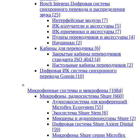
Bosch Integrus Цифровая система
синхронного перевода и распределения
звука
[25]
Интерфейсные модули
[7]
ИК-излучатели и аксессуары
[5]
ИК-приемники и аксессуары
[7]
Пульты переводчиков и аксессуары
[4]
Наушники
[2]
Кабины для переводчика
[6]
Закрытые кабины переводчиков
стандарта ISO 4043
[4]
Настольные кабины переводчиков
[2]
Цифровая ИК система синхронного
перевода Gonsin
[10]
Микрофонные системы и микрофоны
[1084]
Микрофоны, радиосистемы Shure
[660]
Аудиоэкосистема для конференций
Microflex Ecosystem
[55]
Экосистема Shure Stem
[6]
Микшеры и аудиопроцессоры Shure
[2]
Цифровая система Shure Axient Digital
[59]
Микрофоны Shure серии Microflex