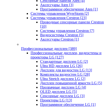
Сенсорные панели Aten
[4]
Аксессуары Aten
[3]
Программное обеспечение Aten
[1]
Системы управления WyreStorm
[2]
Системы управления Crestron
[23]
Проводные сенсорные панели Crestron
[10]
Системы управления Crestron
[7]
Видеосистемы Crestron
[5]
Аксессуары Crestron
[1]
Профессиональные дисплеи
[389]
Профессиональные дисплеи, видеостены и
проекторы LG
[127]
Стандартные дисплеи LG
[2]
Ultra HD дисплеи LG
[26]
Дисплеи для видеостен LG
[13]
Комплекты видеостен LG
[28]
Ultra Stretch дисплеи LG
[2]
Дисплеи повышенной яркости LG
[5]
Прозрачные дисплеи LG
[4]
OLED дисплеи LG
[5]
Сенсорные дисплеи LG
[3]
Проекторы LG
[13]
Программное обеспечение LG
[1]