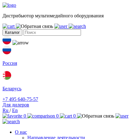
Дистрибьютор мультимедийного оборудования
Каталог
Россия
Беларусь
+7 495 640-75-57
Для дилеров
Ru
/
En
0
0
0
О нас
Направление деятельности