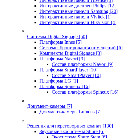
Интерактивные панели Hisense
[3]
Интерактивные дисплеи Philips
[12]
Интерактивные панели Samsung
[20]
Интерактивные панели Vivitek
[1]
Интерактивные панели Hikvision
[4]
Системы Digital Signage
[50]
Платформа Innes
[5]
Системы бронирования помещений
[6]
Комплекты Digital Signage
[3]
Платформа Navori
[9]
Состав платформы Navori
[9]
Платформа SmartPlayer
[10]
Состав SmartPlayer
[10]
Платформа LG
[1]
Платформа Spinetix
[16]
Состав платформы Spinetix
[16]
Документ-камеры
[7]
Документ-камеры Lumens
[7]
Решения для переговорных комнат
[130]
Звуковые экосистемы Shure
[6]
Экосистема Shure Stem
[6]