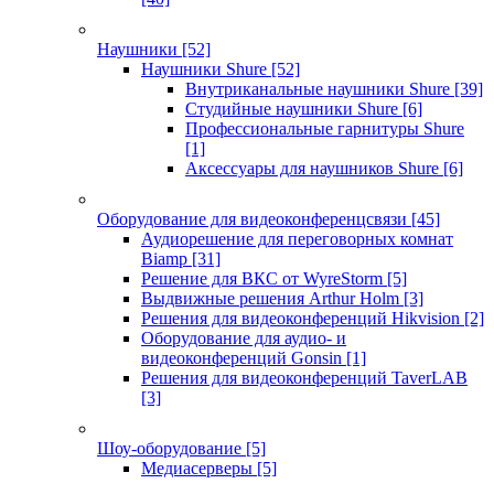
Наушники
[52]
Наушники Shure
[52]
Внутриканальные наушники Shure
[39]
Студийные наушники Shure
[6]
Профессиональные гарнитуры Shure
[1]
Аксессуары для наушников Shure
[6]
Оборудование для видеоконференцсвязи
[45]
Аудиорешение для переговорных комнат
Biamp
[31]
Решение для ВКС от WyreStorm
[5]
Выдвижные решения Arthur Holm
[3]
Решения для видеоконференций Hikvision
[2]
Оборудование для аудио- и
видеоконференций Gonsin
[1]
Решения для видеоконференций TaverLAB
[3]
Шоу-оборудование
[5]
Медиасерверы
[5]