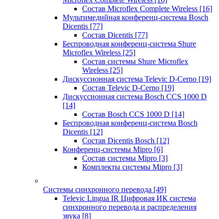
Состав Microflex Complete Wireless
[16]
Мультимедийная конференц-система Bosch
Dicentis
[77]
Состав Dicentis
[77]
Беспроводная конференц-система Shure
Microflex Wireless
[25]
Состав системы Shure Microflex
Wireless
[25]
Дискуссионная система Televic D-Cerno
[19]
Состав Televic D-Cerno
[19]
Дискуссионная система Bosch CCS 1000 D
[14]
Состав Bosch CCS 1000 D
[14]
Беспроводная конференц-система Bosch
Dicentis
[12]
Состав Dicentis Bosch
[12]
Конференц-системы Mipro
[6]
Состав системы Mipro
[3]
Комплекты системы Mipro
[3]
Системы синхронного перевода
[49]
Televic Lingua IR Цифровая ИК система
синхронного перевода и распределения
звука
[8]