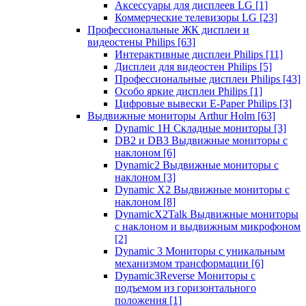
Аксессуары для дисплеев LG
[1]
Коммерческие телевизоры LG
[23]
Профессиональные ЖК дисплеи и
видеостены Philips
[63]
Интерактивные дисплеи Philips
[11]
Дисплеи для видеостен Philips
[5]
Профессиональные дисплеи Philips
[43]
Особо яркие дисплеи Philips
[1]
Цифровые вывески E-Paper Philips
[3]
Выдвижные мониторы Arthur Holm
[63]
Dynamic 1Н Складные мониторы
[3]
DB2 и DB3 Выдвижные мониторы с
наклоном
[6]
Dynamic2 Выдвижные мониторы с
наклоном
[3]
Dynamic X2 Выдвижные мониторы с
наклоном
[8]
DynamicX2Talk Выдвижные мониторы
с наклоном и выдвижным микрофоном
[2]
Dynamic 3 Мониторы с уникальным
механизмом трансформации
[6]
Dynamic3Reverse Мониторы с
подъемом из горизонтального
положения
[1]