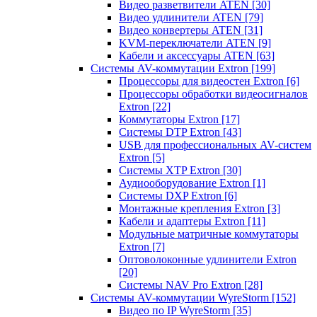
Видео разветвители ATEN
[30]
Видео удлинители ATEN
[79]
Видео конвертеры ATEN
[31]
KVM-переключатели ATEN
[9]
Кабели и аксессуары ATEN
[63]
Системы AV-коммутации Extron
[199]
Процессоры для видеостен Extron
[6]
Процессоры обработки видеосигналов
Extron
[22]
Коммутаторы Extron
[17]
Системы DTP Extron
[43]
USB для профессиональных AV-систем
Extron
[5]
Системы XTP Extron
[30]
Аудиооборудование Extron
[1]
Системы DXP Extron
[6]
Монтажные крепления Extron
[3]
Кабели и адаптеры Extron
[11]
Модульные матричные коммутаторы
Extron
[7]
Оптоволоконные удлинители Extron
[20]
Системы NAV Pro Extron
[28]
Системы AV-коммутации WyreStorm
[152]
Видео по IP WyreStorm
[35]