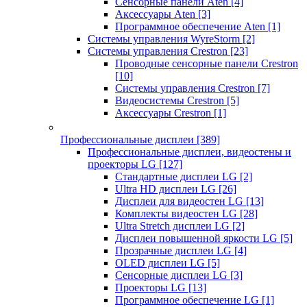
Сенсорные панели Aten
[4]
Аксессуары Aten
[3]
Программное обеспечение Aten
[1]
Системы управления WyreStorm
[2]
Системы управления Crestron
[23]
Проводные сенсорные панели Crestron
[10]
Системы управления Crestron
[7]
Видеосистемы Crestron
[5]
Аксессуары Crestron
[1]
Профессиональные дисплеи
[389]
Профессиональные дисплеи, видеостены и
проекторы LG
[127]
Стандартные дисплеи LG
[2]
Ultra HD дисплеи LG
[26]
Дисплеи для видеостен LG
[13]
Комплекты видеостен LG
[28]
Ultra Stretch дисплеи LG
[2]
Дисплеи повышенной яркости LG
[5]
Прозрачные дисплеи LG
[4]
OLED дисплеи LG
[5]
Сенсорные дисплеи LG
[3]
Проекторы LG
[13]
Программное обеспечение LG
[1]