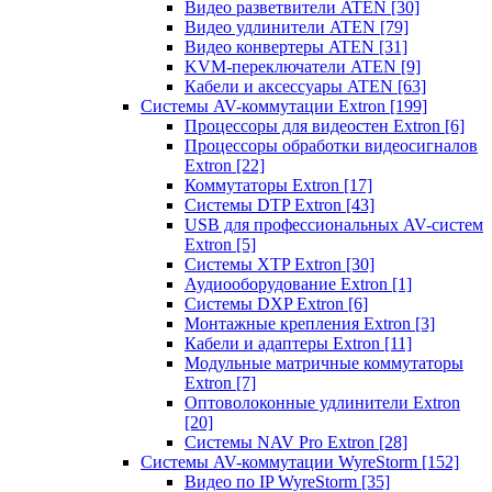
Видео разветвители ATEN
[30]
Видео удлинители ATEN
[79]
Видео конвертеры ATEN
[31]
KVM-переключатели ATEN
[9]
Кабели и аксессуары ATEN
[63]
Системы AV-коммутации Extron
[199]
Процессоры для видеостен Extron
[6]
Процессоры обработки видеосигналов
Extron
[22]
Коммутаторы Extron
[17]
Системы DTP Extron
[43]
USB для профессиональных AV-систем
Extron
[5]
Системы XTP Extron
[30]
Аудиооборудование Extron
[1]
Системы DXP Extron
[6]
Монтажные крепления Extron
[3]
Кабели и адаптеры Extron
[11]
Модульные матричные коммутаторы
Extron
[7]
Оптоволоконные удлинители Extron
[20]
Системы NAV Pro Extron
[28]
Системы AV-коммутации WyreStorm
[152]
Видео по IP WyreStorm
[35]