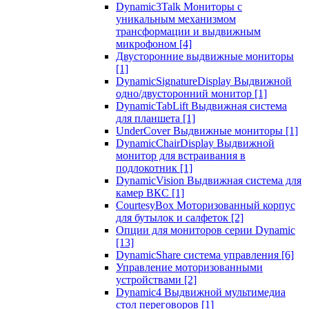
Dynamic3Talk Мониторы с
уникальным механизмом
трансформации и выдвижным
микрофоном
[4]
Двусторонние выдвижные мониторы
[1]
DynamicSignatureDisplay Выдвижной
одно/двусторонний монитор
[1]
DynamicTabLift Выдвижная система
для планшета
[1]
UnderCover Выдвижные мониторы
[1]
DynamicChairDisplay Выдвижной
монитор для встраивания в
подлокотник
[1]
DynamicVision Выдвижная система для
камер ВКС
[1]
CourtesyBox Моторизованный корпус
для бутылок и салфеток
[2]
Опции для мониторов серии Dynamic
[13]
DynamicShare система управления
[6]
Управление моторизованными
устройствами
[2]
Dynamic4 Выдвижной мультимедиа
стол переговоров
[1]