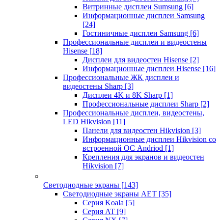
Витринные дисплеи Sumsung
[6]
Информационные дисплеи Samsung
[24]
Гостиничные дисплеи Samsung
[6]
Профессиональные дисплеи и видеостены
Hisense
[18]
Дисплеи для видеостен Hisense
[2]
Информационные дисплеи Hisense
[16]
Профессиональные ЖК дисплеи и
видеостены Sharp
[3]
Дисплеи 4K и 8K Sharp
[1]
Профессиональные дисплеи Sharp
[2]
Профессиональные дисплеи, видеостены,
LED Hikvision
[11]
Панели для видеостен Hikvision
[3]
Информационные дисплеи Hikvision со
встроенной ОС Andriod
[1]
Крепления для экранов и видеостен
Hikvision
[7]
Светодиодные экраны
[143]
Светодиодные экраны AET
[35]
Cерия Koala
[5]
Серия AT
[9]