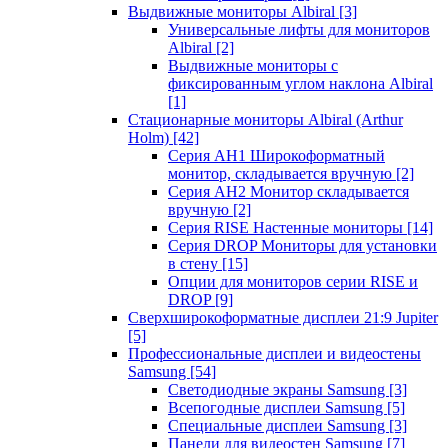
Выдвижные мониторы Albiral
[3]
Универсальные лифты для мониторов
Albiral
[2]
Выдвижные мониторы с
фиксированным углом наклона Albiral
[1]
Стационарные мониторы Albiral (Arthur
Holm)
[42]
Серия AH1 Широкоформатный
монитор, складывается вручную
[2]
Серия AH2 Монитор складывается
вручную
[2]
Серия RISE Настенные мониторы
[14]
Серия DROP Мониторы для установки
в стену
[15]
Опции для мониторов серии RISE и
DROP
[9]
Сверхширокоформатные дисплеи 21:9 Jupiter
[5]
Профессиональные дисплеи и видеостены
Samsung
[54]
Светодиодные экраны Samsung
[3]
Всепогодные дисплеи Samsung
[5]
Специальные дисплеи Samsung
[3]
Панели для видеостен Samsung
[7]