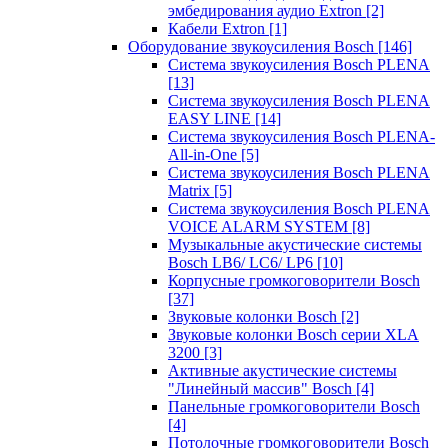
эмбедирования аудио Extron
[2]
Кабели Extron
[1]
Оборудование звукоусиления Bosch
[146]
Система звукоусиления Bosch PLENA
[13]
Система звукоусиления Bosch PLENA
EASY LINE
[14]
Система звукоусиления Bosch PLENA-
All-in-One
[5]
Система звукоусиления Bosch PLENA
Matrix
[5]
Система звукоусиления Bosch PLENA
VOICE ALARM SYSTEM
[8]
Музыкальные акустические системы
Bosch LB6/ LC6/ LP6
[10]
Корпусные громкоговорители Bosch
[37]
Звуковые колонки Bosch
[2]
Звуковые колонки Bosch серии XLA
3200
[3]
Активные акустические системы
"Линейный массив" Bosch
[4]
Панельные громкоговорители Bosch
[4]
Потолочные громкоговорители Bosch