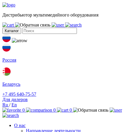
Дистрибьютор мультимедийного оборудования
Каталог
Россия
Беларусь
+7 495 640-75-57
Для дилеров
Ru
/
En
0
0
0
О нас
Направление деятельности