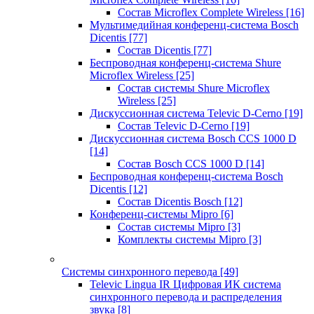
Состав Microflex Complete Wireless
[16]
Мультимедийная конференц-система Bosch
Dicentis
[77]
Состав Dicentis
[77]
Беспроводная конференц-система Shure
Microflex Wireless
[25]
Состав системы Shure Microflex
Wireless
[25]
Дискуссионная система Televic D-Cerno
[19]
Состав Televic D-Cerno
[19]
Дискуссионная система Bosch CCS 1000 D
[14]
Состав Bosch CCS 1000 D
[14]
Беспроводная конференц-система Bosch
Dicentis
[12]
Состав Dicentis Bosch
[12]
Конференц-системы Mipro
[6]
Состав системы Mipro
[3]
Комплекты системы Mipro
[3]
Системы синхронного перевода
[49]
Televic Lingua IR Цифровая ИК система
синхронного перевода и распределения
звука
[8]