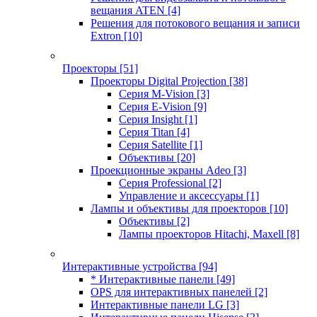
вещания ATEN
[4]
Решения для потокового вещания и записи
Extron
[10]
Проекторы
[51]
Проекторы Digital Projection
[38]
Серия M-Vision
[3]
Серия E-Vision
[9]
Серия Insight
[1]
Серия Titan
[4]
Серия Satellite
[1]
Объективы
[20]
Проекционные экраны Adeo
[3]
Серия Professional
[2]
Управление и аксессуары
[1]
Лампы и объективы для проекторов
[10]
Объективы
[2]
Лампы проекторов Hitachi, Maxell
[8]
Интерактивные устройства
[94]
* Интерактивные панели
[49]
OPS для интерактивных панелей
[2]
Интерактивные панели LG
[3]