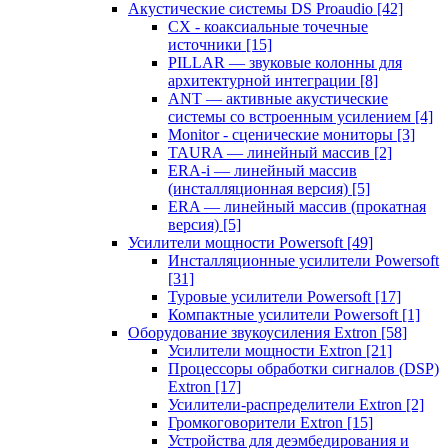
Акустические системы DS Proaudio
[42]
CX - коаксиальные точечные
источники
[15]
PILLAR — звуковые колонны для
архитектурной интеграции
[8]
ANT — активные акустические
системы со встроенным усилением
[4]
Monitor - сценические мониторы
[3]
TAURA — линейный массив
[2]
ERA-i — линейный массив
(инсталляционная версия)
[5]
ERA — линейный массив (прокатная
версия)
[5]
Усилители мощности Powersoft
[49]
Инсталляционные усилители Powersoft
[31]
Туровые усилители Powersoft
[17]
Компактные усилители Powersoft
[1]
Оборудование звукоусиления Extron
[58]
Усилители мощности Extron
[21]
Процессоры обработки сигналов (DSP)
Extron
[17]
Усилители-распределители Extron
[2]
Громкоговорители Extron
[15]
Устройства для деэмбедирования и