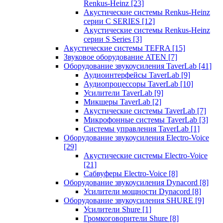
Renkus-Heinz
[23]
Акустические системы Renkus-Heinz
серии C SERIES
[12]
Акустические системы Renkus-Heinz
серии S Series
[3]
Акустические системы TEFRA
[15]
Звуковое оборудование ATEN
[7]
Оборудование звукоусиления TaverLab
[41]
Аудиоинтерфейсы TaverLab
[9]
Аудиопроцессоры TaverLab
[10]
Усилители TaverLab
[9]
Микшеры TaverLab
[2]
Акустические системы TaverLab
[7]
Микрофонные системы TaverLab
[3]
Системы управления TaverLab
[1]
Оборудование звукоусиления Electro-Voice
[29]
Акустические системы Electro-Voice
[21]
Сабвуферы Electro-Voice
[8]
Оборудование звукоусиления Dynacord
[8]
Усилители мощности Dynacord
[8]
Оборудование звукоусиления SHURE
[9]
Усилители Shure
[1]
Громкоговорители Shure
[8]