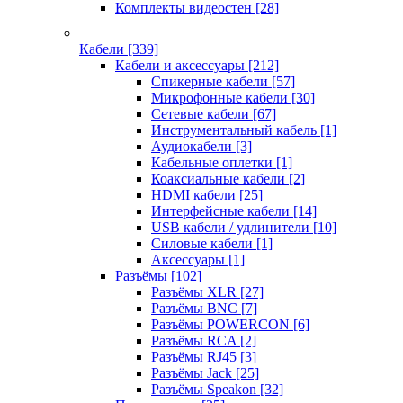
Комплекты видеостен
[28]
Кабели
[339]
Кабели и аксессуары
[212]
Спикерные кабели
[57]
Микрофонные кабели
[30]
Сетевые кабели
[67]
Инструментальный кабель
[1]
Аудиокабели
[3]
Кабельные оплетки
[1]
Коаксиальные кабели
[2]
HDMI кабели
[25]
Интерфейсные кабели
[14]
USB кабели / удлинители
[10]
Силовые кабели
[1]
Аксессуары
[1]
Разъёмы
[102]
Разъёмы XLR
[27]
Разъёмы BNC
[7]
Разъёмы POWERCON
[6]
Разъёмы RCA
[2]
Разъёмы RJ45
[3]
Разъёмы Jack
[25]
Разъёмы Speakon
[32]