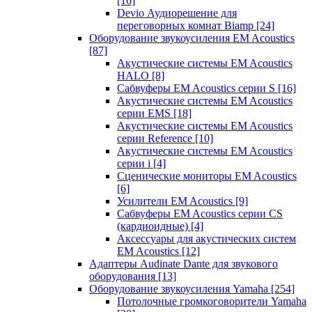
[16]
Devio Аудиорешение для
переговорных комнат Biamp
[24]
Оборудование звукоусиления EM Acoustics
[87]
Акустические системы EM Acoustics
HALO
[8]
Сабвуферы EM Acoustics серии S
[16]
Акустические системы EM Acoustics
серии EMS
[18]
Акустические системы EM Acoustics
серии Reference
[10]
Акустические системы EM Acoustics
серии i
[4]
Сценические мониторы EM Acoustics
[6]
Усилители EM Acoustics
[9]
Сабвуферы EM Acoustics серии CS
(кардиоидные)
[4]
Аксессуары для акустических систем
EM Acoustics
[12]
Адаптеры Audinate Dante для звукового
оборудования
[13]
Оборудование звукоусиления Yamaha
[254]
Потолочные громкоговорители Yamaha