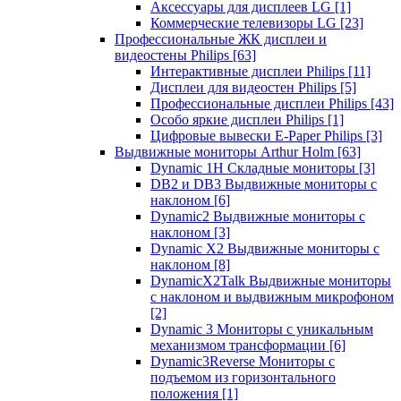
Аксессуары для дисплеев LG
[1]
Коммерческие телевизоры LG
[23]
Профессиональные ЖК дисплеи и
видеостены Philips
[63]
Интерактивные дисплеи Philips
[11]
Дисплеи для видеостен Philips
[5]
Профессиональные дисплеи Philips
[43]
Особо яркие дисплеи Philips
[1]
Цифровые вывески E-Paper Philips
[3]
Выдвижные мониторы Arthur Holm
[63]
Dynamic 1Н Складные мониторы
[3]
DB2 и DB3 Выдвижные мониторы с
наклоном
[6]
Dynamic2 Выдвижные мониторы с
наклоном
[3]
Dynamic X2 Выдвижные мониторы с
наклоном
[8]
DynamicX2Talk Выдвижные мониторы
с наклоном и выдвижным микрофоном
[2]
Dynamic 3 Мониторы с уникальным
механизмом трансформации
[6]
Dynamic3Reverse Мониторы с
подъемом из горизонтального
положения
[1]