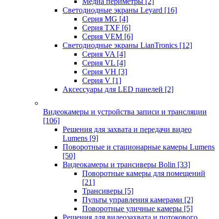
Медиа периметры
[2]
Светодиодные экраны Leyard
[16]
Серия MG
[4]
Серия TXF
[6]
Серия VEM
[6]
Светодиодные экраны LianTronics
[12]
Серия VA
[4]
Серия VL
[4]
Серия VH
[3]
Серия V
[1]
Аксессуары для LED панелей
[2]
Видеокамеры и устройства записи и трансляции
[106]
Решения для захвата и передачи видео
Lumens
[9]
Поворотные и стационарные камеры Lumens
[50]
Видеокамеры и трансиверы Bolin
[33]
Поворотные камеры для помещений
[21]
Трансиверы
[5]
Пульты управления камерами
[2]
Поворотные уличные камеры
[5]
Решения для видеозахвата и потокового