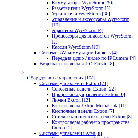
Коммутаторы WyreStorm
[30]
Разветвители WyreStorm
[5]
Удлинители WyreStorm
[38]
Управление и аксессуары WyreStorm
[19]
Адаптеры WyreStorm
[4]
Процессоры для видеостен WyreStorm
[2]
Кабели WyreStorm
[19]
Системы AV коммутации Lumens
[4]
Передача аудио / видео по IP Lumens
[4]
Видеоконтроллеры и ПО Forsite
[8]
Оборудование управления
[104]
Системы управления Extron
[71]
Сенсорные панели Extron
[22]
Процессоры управления Extron
[9]
Лючки Extron
[13]
Контроллеры Extron MediaLink
[11]
Кнопочные панели Extron
[7]
Сетевые кнопочные панели Extron
[8]
Контроллеры рабочего пространства
Extron
[1]
Системы управления Aten
[8]