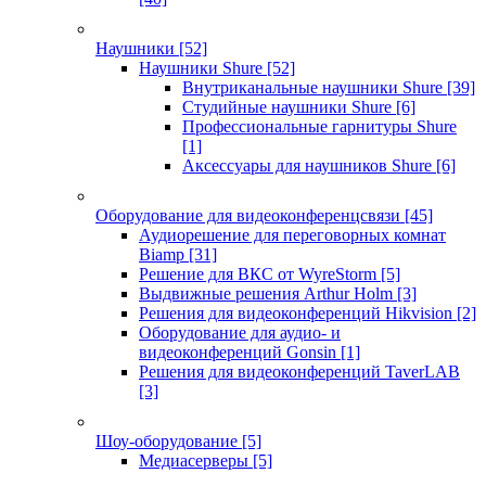
Наушники
[52]
Наушники Shure
[52]
Внутриканальные наушники Shure
[39]
Студийные наушники Shure
[6]
Профессиональные гарнитуры Shure
[1]
Аксессуары для наушников Shure
[6]
Оборудование для видеоконференцсвязи
[45]
Аудиорешение для переговорных комнат
Biamp
[31]
Решение для ВКС от WyreStorm
[5]
Выдвижные решения Arthur Holm
[3]
Решения для видеоконференций Hikvision
[2]
Оборудование для аудио- и
видеоконференций Gonsin
[1]
Решения для видеоконференций TaverLAB
[3]
Шоу-оборудование
[5]
Медиасерверы
[5]