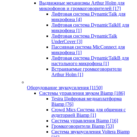
Выдвижные механизмы Arthur Holm для
микрофонов и громкоговорителей
[17]
Лифтовая система DynamicTalk для
микрофона
[4]
Лифтовая система DynamicTalkH для
микрофона
[1]
Лифтовая система DynamicTalk
UnderCover
[3]
Пассивная система MicConnect для
микрофона
[1]
Лифтовая система DynamicTalkB для
настольного микрофона
[1]
Встраиваемые громкоговорители
Arthur Holm
[1]
Оборудование звукоусиления
[1150]
Системы управления звуком Biamp
[186]
Tesira Цифровая медиаплатформа
Biamp
[76]
Crowd Mics Система для общения с
аудиторией Biamp
[1]
Система управления Biamp
[16]
Громкоговорители Biamp
[53]
Система звукоусиления Voltera Biamp