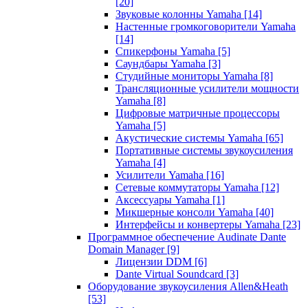
[20]
Звуковые колонны Yamaha
[14]
Настенные громкоговорители Yamaha
[14]
Спикерфоны Yamaha
[5]
Саундбары Yamaha
[3]
Студийные мониторы Yamaha
[8]
Трансляционные усилители мощности
Yamaha
[8]
Цифровые матричные процессоры
Yamaha
[5]
Акустические системы Yamaha
[65]
Портативные системы звукоусиления
Yamaha
[4]
Усилители Yamaha
[16]
Сетевые коммутаторы Yamaha
[12]
Аксессуары Yamaha
[1]
Микшерные консоли Yamaha
[40]
Интерфейсы и конвертеры Yamaha
[23]
Программное обеспечение Audinate Dante
Domain Manager
[9]
Лицензии DDM
[6]
Dante Virtual Soundcard
[3]
Оборудование звукоусиления Allen&Heath
[53]