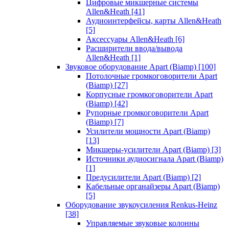
Цифровые микшерные системы
Allen&Heath
[41]
Аудиоинтерфейсы, карты Allen&Heath
[5]
Аксессуары Allen&Heath
[6]
Расширители ввода/вывода
Allen&Heath
[1]
Звуковое оборудование Apart (Biamp)
[100]
Потолочные громкоговорители Apart
(Biamp)
[27]
Корпусные громкоговорители Apart
(Biamp)
[42]
Рупорные громкоговорители Apart
(Biamp)
[7]
Усилители мощности Apart (Biamp)
[13]
Микшеры-усилители Apart (Biamp)
[3]
Источники аудиосигнала Apart (Biamp)
[1]
Предусилители Apart (Biamp)
[2]
Кабельные органайзеры Apart (Biamp)
[5]
Оборудование звукоусиления Renkus-Heinz
[38]
Управляемые звуковые колонны