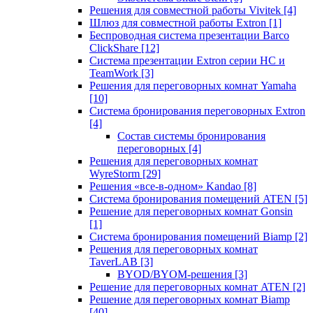
Решения для совместной работы Vivitek
[4]
Шлюз для совместной работы Extron
[1]
Беспроводная система презентации Barco
ClickShare
[12]
Система презентации Extron серии HC и
TeamWork
[3]
Решения для переговорных комнат Yamaha
[10]
Система бронирования переговорных Extron
[4]
Состав системы бронирования
переговорных
[4]
Решения для переговорных комнат
WyreStorm
[29]
Решения «все-в-одном» Kandao
[8]
Система бронирования помещений ATEN
[5]
Решение для переговорных комнат Gonsin
[1]
Система бронирования помещений Biamp
[2]
Решения для переговорных комнат
TaverLAB
[3]
BYOD/BYOM-решения
[3]
Решение для переговорных комнат ATEN
[2]
Решение для переговорных комнат Biamp
[40]