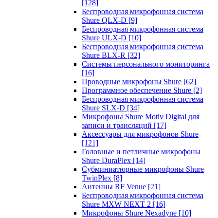
[128]
Беспроводная микрофонная система
Shure QLX-D
[9]
Беспроводная микрофонная система
Shure ULX-D
[10]
Беспроводная микрофонная система
Shure BLX-R
[32]
Системы персонального мониторинга
[16]
Проводные микрофоны Shure
[62]
Программное обеспечение Shure
[2]
Беспроводная микрофонная система
Shure SLX-D
[34]
Микрофоны Shure Motiv Digital для
записи и трансляций
[17]
Аксессуары для микрофонов Shure
[121]
Головные и петличные микрофоны
Shure DuraPlex
[14]
Субминиатюрные микрофоны Shure
TwinPlex
[8]
Антенны RF Venue
[21]
Беспроводная микрофонная система
Shure MXW NEXT 2
[16]
Микрофоны Shure Nexadyne
[10]