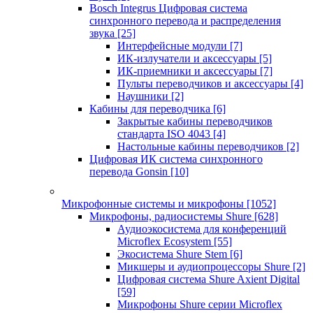
Bosch Integrus Цифровая система
синхронного перевода и распределения
звука
[25]
Интерфейсные модули
[7]
ИК-излучатели и аксессуары
[5]
ИК-приемники и аксессуары
[7]
Пульты переводчиков и аксессуары
[4]
Наушники
[2]
Кабины для переводчика
[6]
Закрытые кабины переводчиков
стандарта ISO 4043
[4]
Настольные кабины переводчиков
[2]
Цифровая ИК система синхронного
перевода Gonsin
[10]
Микрофонные системы и микрофоны
[1052]
Микрофоны, радиосистемы Shure
[628]
Аудиоэкосистема для конференций
Microflex Ecosystem
[55]
Экосистема Shure Stem
[6]
Микшеры и аудиопроцессоры Shure
[2]
Цифровая система Shure Axient Digital
[59]
Микрофоны Shure серии Microflex