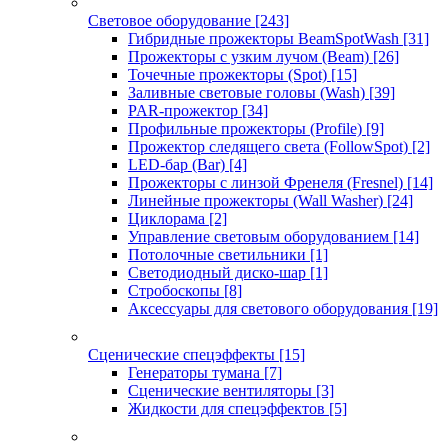
Световое оборудование
[243]
Гибридные прожекторы BeamSpotWash
[31]
Прожекторы с узким лучом (Beam)
[26]
Точечные прожекторы (Spot)
[15]
Заливные световые головы (Wash)
[39]
PAR-прожектор
[34]
Профильные прожекторы (Profile)
[9]
Прожектор следящего света (FollowSpot)
[2]
LED-бар (Bar)
[4]
Прожекторы с линзой Френеля (Fresnel)
[14]
Линейные прожекторы (Wall Washer)
[24]
Циклорама
[2]
Управление световым оборудованием
[14]
Потолочные светильники
[1]
Светодиодный диско-шар
[1]
Стробоскопы
[8]
Аксессуары для светового оборудования
[19]
Сценические спецэффекты
[15]
Генераторы тумана
[7]
Сценические вентиляторы
[3]
Жидкости для спецэффектов
[5]