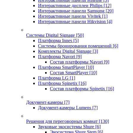
Интерактивные панели Hisense
[3]
Интерактивные дисплеи Philips
[12]
Интерактивные панели Samsung
[20]
Интерактивные панели Vivitek
[1]
Интерактивные панели Hikvision
[4]
Системы Digital Signage
[50]
Платформа Innes
[5]
Системы бронирования помещений
[6]
Комплекты Digital Signage
[3]
Платформа Navori
[9]
Состав платформы Navori
[9]
Платформа SmartPlayer
[10]
Состав SmartPlayer
[10]
Платформа LG
[1]
Платформа Spinetix
[16]
Состав платформы Spinetix
[16]
Документ-камеры
[7]
Документ-камеры Lumens
[7]
Решения для переговорных комнат
[130]
Звуковые экосистемы Shure
[6]
Экосистема Shure Stem
[6]