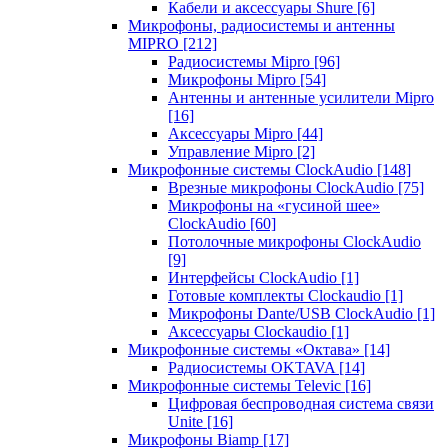
Кабели и аксессуары Shure
[6]
Микрофоны, радиосистемы и антенны
MIPRO
[212]
Радиосистемы Mipro
[96]
Микрофоны Mipro
[54]
Антенны и антенные усилители Mipro
[16]
Аксессуары Mipro
[44]
Управление Mipro
[2]
Микрофонные системы ClockAudio
[148]
Врезные микрофоны ClockAudio
[75]
Микрофоны на «гусиной шее»
ClockAudio
[60]
Потолочные микрофоны ClockAudio
[9]
Интерфейсы ClockAudio
[1]
Готовые комплекты Clockaudio
[1]
Микрофоны Dante/USB ClockAudio
[1]
Аксессуары Clockaudio
[1]
Микрофонные системы «Октава»
[14]
Радиосистемы OKTAVA
[14]
Микрофонные системы Televic
[16]
Цифровая беспроводная система связи
Unite
[16]
Микрофоны Biamp
[17]