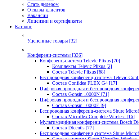
Стать дилером
Отзывы клиентов
Вакансии
Лицензии и сертификаты
Каталог
Уцененные товары
[32]
Конференц-системы
[336]
Конференц-система Televic Plixus
[70]
Комплекты Televic Plixus
[2]
Состав Televic Plixus
[68]
Беспроводная конференц-система Televic Con
Состав Confidea FLEX G4
[17]
Цифровая проводная и беспроводная конфере
Состав Gonsin 10000N
[71]
Цифровая проводная и беспроводная конфере
Состав Gonsin 10000E
[9]
Беспроводная конференц-система Shure Microfl
Состав Microflex Complete Wireless
[16]
Мультимедийная конференц-система Bosch Dic
Состав Dicentis
[77]
Беспроводная конференц-система Shure Microfl
Состав системы Shure Microflex Wireless