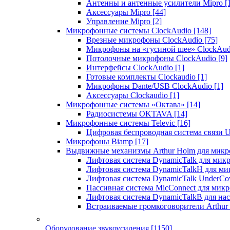
Антенны и антенные усилители Mipro
[
Аксессуары Mipro
[44]
Управление Mipro
[2]
Микрофонные системы ClockAudio
[148]
Врезные микрофоны ClockAudio
[75]
Микрофоны на «гусиной шее» ClockAu
Потолочные микрофоны ClockAudio
[9]
Интерфейсы ClockAudio
[1]
Готовые комплекты Clockaudio
[1]
Микрофоны Dante/USB ClockAudio
[1]
Аксессуары Clockaudio
[1]
Микрофонные системы «Октава»
[14]
Радиосистемы OKTAVA
[14]
Микрофонные системы Televic
[16]
Цифровая беспроводная система связи U
Микрофоны Biamp
[17]
Выдвижные механизмы Arthur Holm для микр
Лифтовая система DynamicTalk для ми
Лифтовая система DynamicTalkH для м
Лифтовая система DynamicTalk UnderCo
Пассивная система MicConnect для мик
Лифтовая система DynamicTalkB для на
Встраиваемые громкоговорители Arthu
Оборудование звукоусиления
[1150]