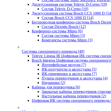
Дискуссионная система Televic D-Cerno
[19]
Состав Televic D-Cerno
[19]
Дискуссионная система Bosch CCS 1000 D
[14
Состав Bosch CCS 1000 D
[14]
Беспроводная конференц-система Bosch Dicen
Состав Dicentis Bosch
[12]
Конференц-системы Mipro
[6]
Состав системы Mipro
[3]
Комплекты системы Mipro
[3]
Системы синхронного перевода
[49]
Televic Lingua IR Цифровая ИК система синхр
Bosch Integrus Цифровая система синхронного
Интерфейсные модули
[7]
ИК-излучатели и аксессуары
[5]
ИК-приемники и аксессуары
[7]
Пульты переводчиков и аксессуары
[4]
Наушники
[2]
Кабины для переводчика
[6]
Закрытые кабины переводчиков стандар
Настольные кабины переводчиков
[2]
Цифровая ИК система синхронного перевода