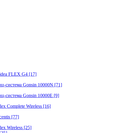
fidea FLEX G4
[17]
нц-система Gonsin 10000N
[71]
нц-система Gonsin 10000E
[9]
ex Complete Wireless
[16]
entis
[77]
ex Wireless
[25]
[25]