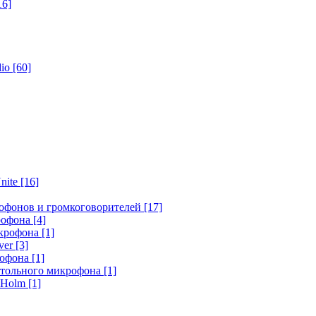
16]
dio
[60]
nite
[16]
офонов и громкоговорителей
[17]
крофона
[4]
икрофона
[1]
ver
[3]
рофона
[1]
стольного микрофона
[1]
r Holm
[1]