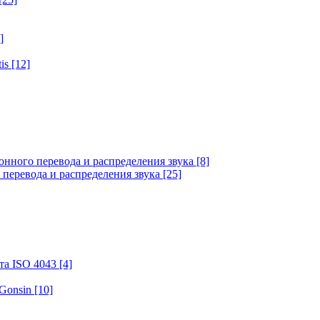
]
tis
[12]
онного перевода и распределения звука
[8]
 перевода и распределения звука
[25]
та ISO 4043
[4]
 Gonsin
[10]