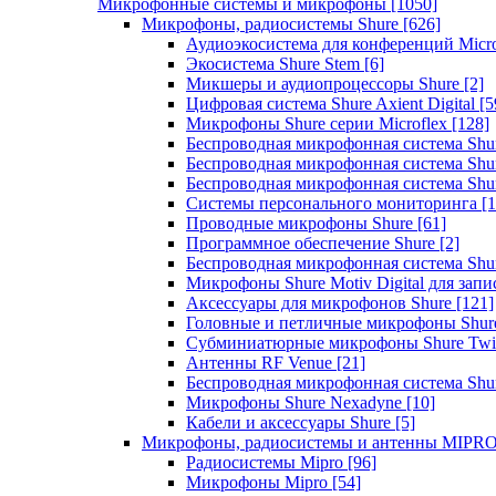
Микрофонные системы и микрофоны
[1050]
Микрофоны, радиосистемы Shure
[626]
Аудиоэкосистема для конференций Micro
Экосистема Shure Stem
[6]
Микшеры и аудиопроцессоры Shure
[2]
Цифровая система Shure Axient Digital
[5
Микрофоны Shure серии Microflex
[128]
Беспроводная микрофонная система Sh
Беспроводная микрофонная система Sh
Беспроводная микрофонная система Sh
Системы персонального мониторинга
[1
Проводные микрофоны Shure
[61]
Программное обеспечение Shure
[2]
Беспроводная микрофонная система Sh
Микрофоны Shure Motiv Digital для зап
Аксессуары для микрофонов Shure
[121]
Головные и петличные микрофоны Shur
Субминиатюрные микрофоны Shure Twi
Антенны RF Venue
[21]
Беспроводная микрофонная система S
Микрофоны Shure Nexadyne
[10]
Кабели и аксессуары Shure
[5]
Микрофоны, радиосистемы и антенны MIPR
Радиосистемы Mipro
[96]
Микрофоны Mipro
[54]