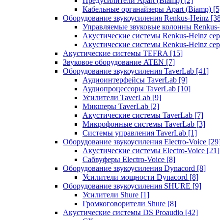
Предусилители Apart (Biamp)
[2]
Кабельные органайзеры Apart (Biamp)
[5
Оборудование звукоусиления Renkus-Heinz
[3
Управляемые звуковые колонны Renkus
Акустические системы Renkus-Heinz с
Акустические системы Renkus-Heinz сер
Акустические системы TEFRA
[15]
Звуковое оборудование ATEN
[7]
Оборудование звукоусиления TaverLab
[41]
Аудиоинтерфейсы TaverLab
[9]
Аудиопроцессоры TaverLab
[10]
Усилители TaverLab
[9]
Микшеры TaverLab
[2]
Акустические системы TaverLab
[7]
Микрофонные системы TaverLab
[3]
Системы управления TaverLab
[1]
Оборудование звукоусиления Electro-Voice
[29
Акустические системы Electro-Voice
[21]
Сабвуферы Electro-Voice
[8]
Оборудование звукоусиления Dynacord
[8]
Усилители мощности Dynacord
[8]
Оборудование звукоусиления SHURE
[9]
Усилители Shure
[1]
Громкоговорители Shure
[8]
Акустические системы DS Proaudio
[42]