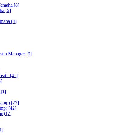
Yamaha
[8]
aha
[5]
amaha
[4]
main Manager
[9]
]
Heath
[41]
5]
h
[1]
iamp)
[27]
amp)
[42]
mp)
[7]
1]