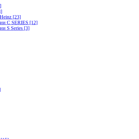
]
8]
-Heinz
[23]
ерии C SERIES
[12]
ии S Series
[3]
]