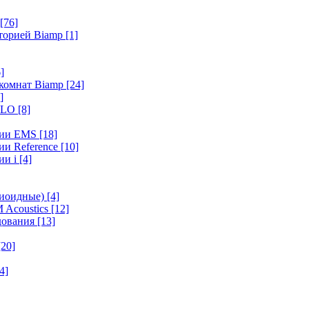
[76]
иторией Biamp
[1]
]
 комнат Biamp
[24]
]
HALO
[8]
ерии EMS
[18]
ии Reference
[10]
ии i
[4]
диоидные)
[4]
 Acoustics
[12]
удования
[13]
[20]
4]