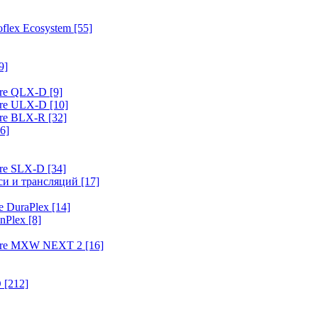
flex Ecosystem
[55]
9]
ure QLX-D
[9]
ure ULX-D
[10]
ure BLX-R
[32]
6]
ure SLX-D
[34]
иси и трансляций
[17]
e DuraPlex
[14]
nPlex
[8]
hure MXW NEXT 2
[16]
O
[212]