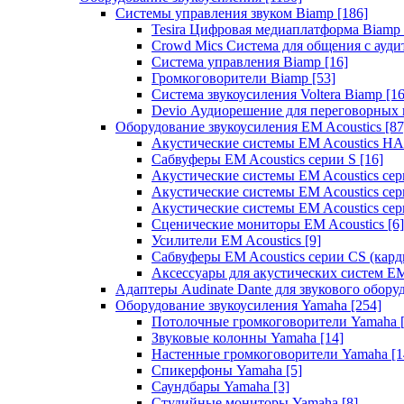
Системы управления звуком Biamp
[186]
Tesira Цифровая медиаплатформа Biamp
Crowd Mics Система для общения с ауд
Система управления Biamp
[16]
Громкоговорители Biamp
[53]
Система звукоусиления Voltera Biamp
[16
Devio Аудиорешение для переговорных
Оборудование звукоусиления EM Acoustics
[87
Акустические системы EM Acoustics 
Сабвуферы EM Acoustics серии S
[16]
Акустические системы EM Acoustics с
Акустические системы EM Acoustics сер
Акустические системы EM Acoustics сер
Сценические мониторы EM Acoustics
[6]
Усилители EM Acoustics
[9]
Сабвуферы EM Acoustics серии CS (кар
Аксессуары для акустических систем EM
Адаптеры Audinate Dante для звукового обор
Оборудование звукоусиления Yamaha
[254]
Потолочные громкоговорители Yamaha
Звуковые колонны Yamaha
[14]
Настенные громкоговорители Yamaha
[1
Спикерфоны Yamaha
[5]
Саундбары Yamaha
[3]
Студийные мониторы Yamaha
[8]