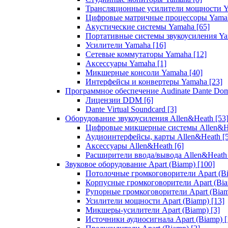
Трансляционные усилители мощности 
Цифровые матричные процессоры Yam
Акустические системы Yamaha
[65]
Портативные системы звукоусиления Y
Усилители Yamaha
[16]
Сетевые коммутаторы Yamaha
[12]
Аксессуары Yamaha
[1]
Микшерные консоли Yamaha
[40]
Интерфейсы и конвертеры Yamaha
[23]
Программное обеспечение Audinate Dante Do
Лицензии DDM
[6]
Dante Virtual Soundcard
[3]
Оборудование звукоусиления Allen&Heath
[53
Цифровые микшерные системы Allen&
Аудиоинтерфейсы, карты Allen&Heath
[
Аксессуары Allen&Heath
[6]
Расширители ввода/вывода Allen&Heat
Звуковое оборудование Apart (Biamp)
[100]
Потолочные громкоговорители Apart (B
Корпусные громкоговорители Apart (Bi
Рупорные громкоговорители Apart (Bia
Усилители мощности Apart (Biamp)
[13]
Микшеры-усилители Apart (Biamp)
[3]
Источники аудиосигнала Apart (Biamp)
[