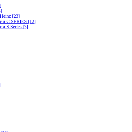
]
8]
-Heinz
[23]
ерии C SERIES
[12]
ии S Series
[3]
]