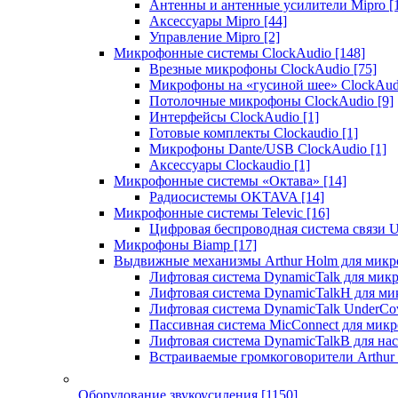
Антенны и антенные усилители Mipro
[
Аксессуары Mipro
[44]
Управление Mipro
[2]
Микрофонные системы ClockAudio
[148]
Врезные микрофоны ClockAudio
[75]
Микрофоны на «гусиной шее» ClockAu
Потолочные микрофоны ClockAudio
[9]
Интерфейсы ClockAudio
[1]
Готовые комплекты Clockaudio
[1]
Микрофоны Dante/USB ClockAudio
[1]
Аксессуары Clockaudio
[1]
Микрофонные системы «Октава»
[14]
Радиосистемы OKTAVA
[14]
Микрофонные системы Televic
[16]
Цифровая беспроводная система связи U
Микрофоны Biamp
[17]
Выдвижные механизмы Arthur Holm для микр
Лифтовая система DynamicTalk для ми
Лифтовая система DynamicTalkH для м
Лифтовая система DynamicTalk UnderCo
Пассивная система MicConnect для мик
Лифтовая система DynamicTalkB для на
Встраиваемые громкоговорители Arthu
Оборудование звукоусиления
[1150]