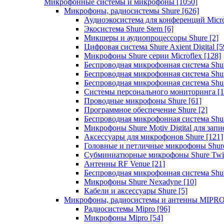
Микрофонные системы и микрофоны
[1050]
Микрофоны, радиосистемы Shure
[626]
Аудиоэкосистема для конференций Micro
Экосистема Shure Stem
[6]
Микшеры и аудиопроцессоры Shure
[2]
Цифровая система Shure Axient Digital
[5
Микрофоны Shure серии Microflex
[128]
Беспроводная микрофонная система Sh
Беспроводная микрофонная система Sh
Беспроводная микрофонная система Sh
Системы персонального мониторинга
[1
Проводные микрофоны Shure
[61]
Программное обеспечение Shure
[2]
Беспроводная микрофонная система Sh
Микрофоны Shure Motiv Digital для зап
Аксессуары для микрофонов Shure
[121]
Головные и петличные микрофоны Shur
Субминиатюрные микрофоны Shure Twi
Антенны RF Venue
[21]
Беспроводная микрофонная система S
Микрофоны Shure Nexadyne
[10]
Кабели и аксессуары Shure
[5]
Микрофоны, радиосистемы и антенны MIPR
Радиосистемы Mipro
[96]
Микрофоны Mipro
[54]