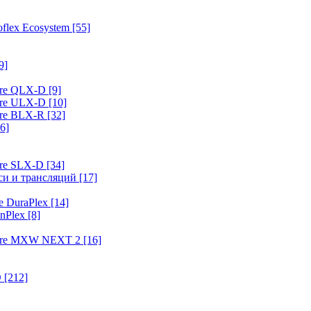
flex Ecosystem
[55]
9]
ure QLX-D
[9]
ure ULX-D
[10]
ure BLX-R
[32]
6]
ure SLX-D
[34]
иси и трансляций
[17]
e DuraPlex
[14]
nPlex
[8]
hure MXW NEXT 2
[16]
O
[212]