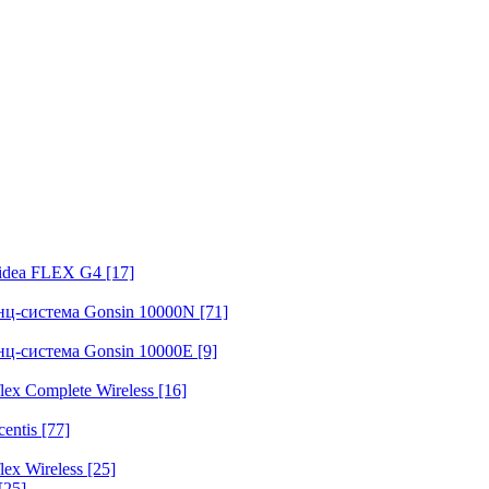
fidea FLEX G4
[17]
нц-система Gonsin 10000N
[71]
нц-система Gonsin 10000E
[9]
ex Complete Wireless
[16]
entis
[77]
ex Wireless
[25]
[25]