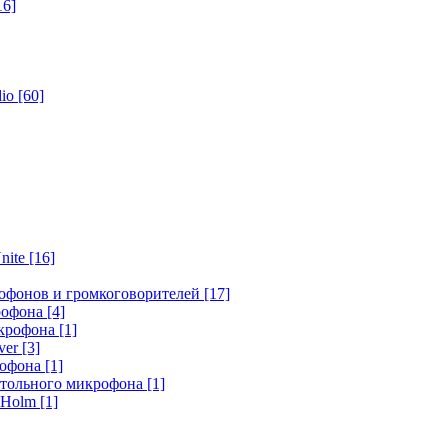
16]
dio
[60]
nite
[16]
офонов и громкоговорителей
[17]
крофона
[4]
икрофона
[1]
ver
[3]
рофона
[1]
стольного микрофона
[1]
r Holm
[1]