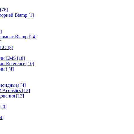
[76]
иторией Biamp
[1]
]
 комнат Biamp
[24]
]
HALO
[8]
ерии EMS
[18]
ии Reference
[10]
ии i
[4]
диоидные)
[4]
 Acoustics
[12]
удования
[13]
[20]
4]