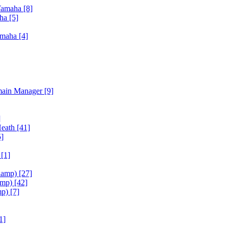
Yamaha
[8]
aha
[5]
amaha
[4]
main Manager
[9]
]
Heath
[41]
5]
h
[1]
iamp)
[27]
amp)
[42]
mp)
[7]
1]