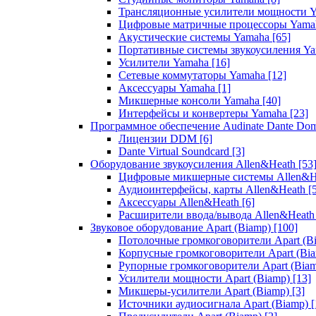
Трансляционные усилители мощности 
Цифровые матричные процессоры Yam
Акустические системы Yamaha
[65]
Портативные системы звукоусиления Y
Усилители Yamaha
[16]
Сетевые коммутаторы Yamaha
[12]
Аксессуары Yamaha
[1]
Микшерные консоли Yamaha
[40]
Интерфейсы и конвертеры Yamaha
[23]
Программное обеспечение Audinate Dante Do
Лицензии DDM
[6]
Dante Virtual Soundcard
[3]
Оборудование звукоусиления Allen&Heath
[53
Цифровые микшерные системы Allen&
Аудиоинтерфейсы, карты Allen&Heath
[
Аксессуары Allen&Heath
[6]
Расширители ввода/вывода Allen&Heat
Звуковое оборудование Apart (Biamp)
[100]
Потолочные громкоговорители Apart (B
Корпусные громкоговорители Apart (Bi
Рупорные громкоговорители Apart (Bia
Усилители мощности Apart (Biamp)
[13]
Микшеры-усилители Apart (Biamp)
[3]
Источники аудиосигнала Apart (Biamp)
[