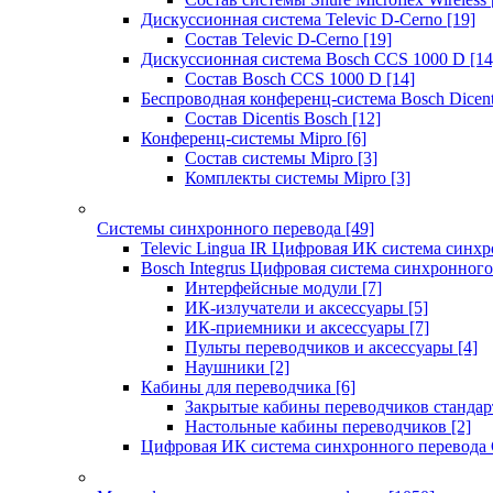
Дискуссионная система Televic D-Cerno
[19]
Состав Televic D-Cerno
[19]
Дискуссионная система Bosch CCS 1000 D
[14
Состав Bosch CCS 1000 D
[14]
Беспроводная конференц-система Bosch Dicen
Состав Dicentis Bosch
[12]
Конференц-системы Mipro
[6]
Состав системы Mipro
[3]
Комплекты системы Mipro
[3]
Системы синхронного перевода
[49]
Televic Lingua IR Цифровая ИК система синхр
Bosch Integrus Цифровая система синхронного
Интерфейсные модули
[7]
ИК-излучатели и аксессуары
[5]
ИК-приемники и аксессуары
[7]
Пульты переводчиков и аксессуары
[4]
Наушники
[2]
Кабины для переводчика
[6]
Закрытые кабины переводчиков стандар
Настольные кабины переводчиков
[2]
Цифровая ИК система синхронного перевода