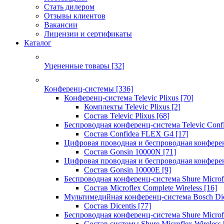
Стать дилером
Отзывы клиентов
Вакансии
Лицензии и сертификаты
Каталог
Уцененные товары
[32]
Конференц-системы
[336]
Конференц-система Televic Plixus
[70]
Комплекты Televic Plixus
[2]
Состав Televic Plixus
[68]
Беспроводная конференц-система Televic Con
Состав Confidea FLEX G4
[17]
Цифровая проводная и беспроводная конфере
Состав Gonsin 10000N
[71]
Цифровая проводная и беспроводная конфере
Состав Gonsin 10000E
[9]
Беспроводная конференц-система Shure Microfl
Состав Microflex Complete Wireless
[16]
Мультимедийная конференц-система Bosch Dic
Состав Dicentis
[77]
Беспроводная конференц-система Shure Microfl
Состав системы Shure Microflex Wireless