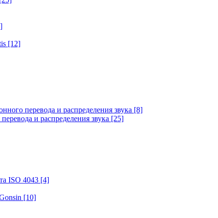
]
tis
[12]
онного перевода и распределения звука
[8]
 перевода и распределения звука
[25]
та ISO 4043
[4]
 Gonsin
[10]