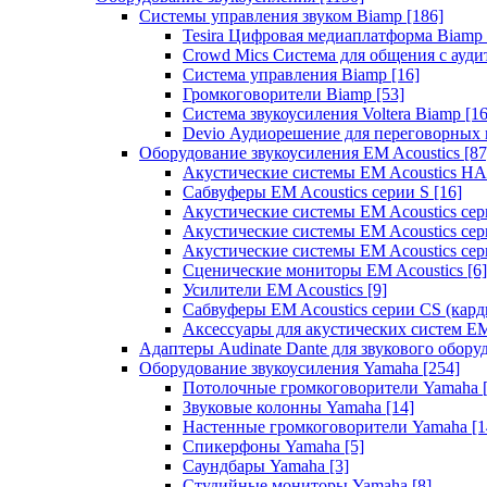
Системы управления звуком Biamp
[186]
Tesira Цифровая медиаплатформа Biamp
Crowd Mics Система для общения с ауд
Система управления Biamp
[16]
Громкоговорители Biamp
[53]
Система звукоусиления Voltera Biamp
[16
Devio Аудиорешение для переговорных
Оборудование звукоусиления EM Acoustics
[87
Акустические системы EM Acoustics 
Сабвуферы EM Acoustics серии S
[16]
Акустические системы EM Acoustics с
Акустические системы EM Acoustics сер
Акустические системы EM Acoustics сер
Сценические мониторы EM Acoustics
[6]
Усилители EM Acoustics
[9]
Сабвуферы EM Acoustics серии CS (кар
Аксессуары для акустических систем EM
Адаптеры Audinate Dante для звукового обор
Оборудование звукоусиления Yamaha
[254]
Потолочные громкоговорители Yamaha
Звуковые колонны Yamaha
[14]
Настенные громкоговорители Yamaha
[1
Спикерфоны Yamaha
[5]
Саундбары Yamaha
[3]
Студийные мониторы Yamaha
[8]