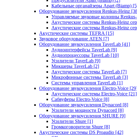
Предусилители Apart (Biamp)
[2]
Кабельные органайзеры Apart (Biamp)
[5
Оборудование звукоусиления Renkus-Heinz
[3
Управляемые звуковые колонны Renkus
Акустические системы Renkus-Heinz с
Акустические системы Renkus-Heinz сер
Акустические системы TEFRA
[15]
Звуковое оборудование ATEN
[7]
Оборудование звукоусиления TaverLab
[41]
Аудиоинтерфейсы TaverLab
[9]
Аудиопроцессоры TaverLab
[10]
Усилители TaverLab
[9]
Микшеры TaverLab
[2]
Акустические системы TaverLab
[7]
Микрофонные системы TaverLab
[3]
Системы управления TaverLab
[1]
Оборудование звукоусиления Electro-Voice
[29
Акустические системы Electro-Voice
[21]
Сабвуферы Electro-Voice
[8]
Оборудование звукоусиления Dynacord
[8]
Усилители мощности Dynacord
[8]
Оборудование звукоусиления SHURE
[9]
Усилители Shure
[1]
Громкоговорители Shure
[8]
Акустические системы DS Proaudio
[42]