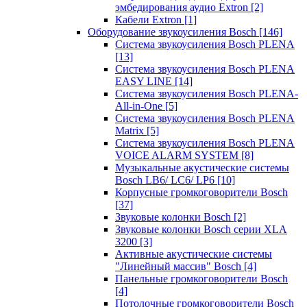
эмбедирования аудио Extron
[2]
Кабели Extron
[1]
Оборудование звукоусиления Bosch
[146]
Система звукоусиления Bosch PLENA
[13]
Система звукоусиления Bosch PLENA
EASY LINE
[14]
Система звукоусиления Bosch PLENA-
All-in-One
[5]
Система звукоусиления Bosch PLENA
Matrix
[5]
Система звукоусиления Bosch PLENA
VOICE ALARM SYSTEM
[8]
Музыкальные акустические системы
Bosch LB6/ LC6/ LP6
[10]
Корпусные громкоговорители Bosch
[37]
Звуковые колонки Bosch
[2]
Звуковые колонки Bosch серии XLA
3200
[3]
Активные акустические системы
"Линейный массив" Bosch
[4]
Панельные громкоговорители Bosch
[4]
Потолочные громкоговорители Bosch