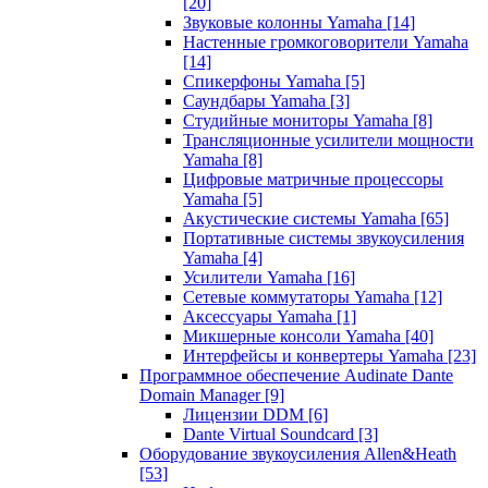
[20]
Звуковые колонны Yamaha
[14]
Настенные громкоговорители Yamaha
[14]
Спикерфоны Yamaha
[5]
Саундбары Yamaha
[3]
Студийные мониторы Yamaha
[8]
Трансляционные усилители мощности
Yamaha
[8]
Цифровые матричные процессоры
Yamaha
[5]
Акустические системы Yamaha
[65]
Портативные системы звукоусиления
Yamaha
[4]
Усилители Yamaha
[16]
Сетевые коммутаторы Yamaha
[12]
Аксессуары Yamaha
[1]
Микшерные консоли Yamaha
[40]
Интерфейсы и конвертеры Yamaha
[23]
Программное обеспечение Audinate Dante
Domain Manager
[9]
Лицензии DDM
[6]
Dante Virtual Soundcard
[3]
Оборудование звукоусиления Allen&Heath
[53]