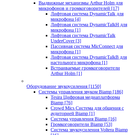
Выдвижные механизмы Arthur Holm для
микрофонов и громкоговорителей
[17]
Лифтовая система DynamicTalk для
микрофона
[4]
Лифтовая система DynamicTalkH для
микрофона
[1]
Лифтовая система DynamicTalk
UnderCover
[3]
Пассивная система MicConnect для
микрофона
[1]
Лифтовая система DynamicTalkB для
настольного микрофона
[1]
Встраиваемые громкоговорители
Arthur Holm
[1]
Оборудование звукоусиления
[1150]
Системы управления звуком Biamp
[186]
Tesira Цифровая медиаплатформа
Biamp
[76]
Crowd Mics Система для общения с
аудиторией Biamp
[1]
Система управления Biamp
[16]
Громкоговорители Biamp
[53]
Система звукоусиления Voltera Biamp