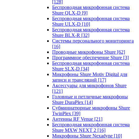
[128]
Беспроводная микрофонная система
Shure QLX-D
[9]
Беспроводная микрофонная система
Shure ULX-D
[10]
Беспроводная микрофонная система
Shure BLX-R
[32]
Системы персонального мониторинга
[16]
Проводные микрофоны Shure
[62]
Программное обеспечение Shure
[3]
Беспроводная микрофонная система
Shure SLX-D
[34]
Микрофоны Shure Motiv Digital для
записи и трансляций
[17]
Аксессуары для микрофонов Shure
[121]
Головные и петличные микрофоны
Shure DuraPlex
[14]
Субминиатюрные микрофоны Shure
TwinPlex
[39]
Антенны RF Venue
[21]
Беспроводная микрофонная система
Shure MXW NEXT 2
[16]
Микрофоны Shure Nexadyne
[10]