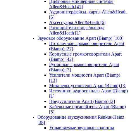
Цифровые микшерные системы
Allen&Heath
[41]
Аудиоинтерфейсы, карты Allen&Heath
[5]
Аксессуары Allen&Heath
[6]
Расширители ввода/вывода
Allen&Heath
[1]
Звуковое оборудование Apart (Biamp)
[100]
Потолочные громкоговорители Apart
(Biamp)
[27]
Корпусные громкоговорители Apart
(Biamp)
[42]
Рупорные громкоговорители Apart
(Biamp)
[7]
Усилители мощности Apart (Biamp)
[13]
Микшеры-усилители Apart (Biamp)
[3]
Источники аудиосигнала Apart (Biamp)
[1]
Предусилители Apart (Biamp)
[2]
Кабельные органайзеры Apart (Biamp)
[5]
Оборудование звукоусиления Renkus-Heinz
[38]
Управляемые звуковые колонны