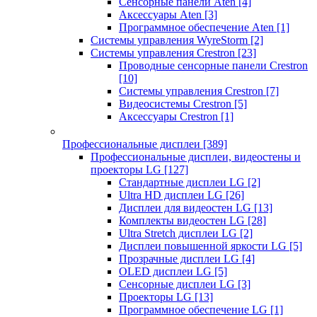
Сенсорные панели Aten
[4]
Аксессуары Aten
[3]
Программное обеспечение Aten
[1]
Системы управления WyreStorm
[2]
Системы управления Crestron
[23]
Проводные сенсорные панели Crestron
[10]
Системы управления Crestron
[7]
Видеосистемы Crestron
[5]
Аксессуары Crestron
[1]
Профессиональные дисплеи
[389]
Профессиональные дисплеи, видеостены и
проекторы LG
[127]
Стандартные дисплеи LG
[2]
Ultra HD дисплеи LG
[26]
Дисплеи для видеостен LG
[13]
Комплекты видеостен LG
[28]
Ultra Stretch дисплеи LG
[2]
Дисплеи повышенной яркости LG
[5]
Прозрачные дисплеи LG
[4]
OLED дисплеи LG
[5]
Сенсорные дисплеи LG
[3]
Проекторы LG
[13]
Программное обеспечение LG
[1]