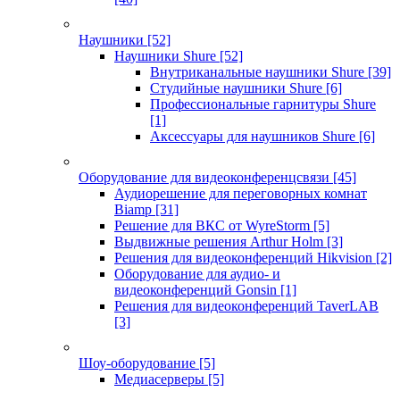
Наушники
[52]
Наушники Shure
[52]
Внутриканальные наушники Shure
[39]
Студийные наушники Shure
[6]
Профессиональные гарнитуры Shure
[1]
Аксессуары для наушников Shure
[6]
Оборудование для видеоконференцсвязи
[45]
Аудиорешение для переговорных комнат
Biamp
[31]
Решение для ВКС от WyreStorm
[5]
Выдвижные решения Arthur Holm
[3]
Решения для видеоконференций Hikvision
[2]
Оборудование для аудио- и
видеоконференций Gonsin
[1]
Решения для видеоконференций TaverLAB
[3]
Шоу-оборудование
[5]
Медиасерверы
[5]