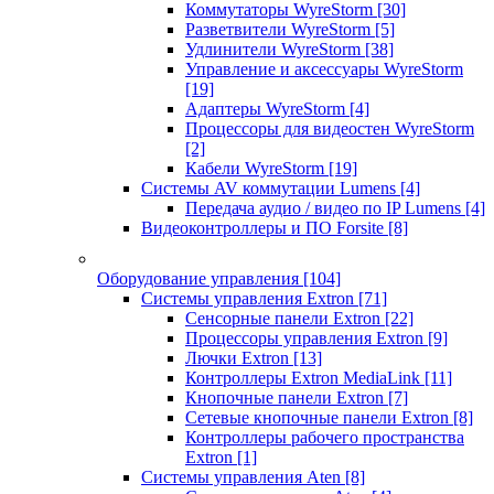
Коммутаторы WyreStorm
[30]
Разветвители WyreStorm
[5]
Удлинители WyreStorm
[38]
Управление и аксессуары WyreStorm
[19]
Адаптеры WyreStorm
[4]
Процессоры для видеостен WyreStorm
[2]
Кабели WyreStorm
[19]
Системы AV коммутации Lumens
[4]
Передача аудио / видео по IP Lumens
[4]
Видеоконтроллеры и ПО Forsite
[8]
Оборудование управления
[104]
Системы управления Extron
[71]
Сенсорные панели Extron
[22]
Процессоры управления Extron
[9]
Лючки Extron
[13]
Контроллеры Extron MediaLink
[11]
Кнопочные панели Extron
[7]
Сетевые кнопочные панели Extron
[8]
Контроллеры рабочего пространства
Extron
[1]
Системы управления Aten
[8]