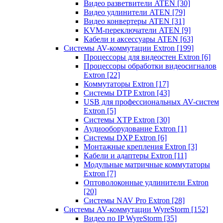
Видео разветвители ATEN
[30]
Видео удлинители ATEN
[79]
Видео конвертеры ATEN
[31]
KVM-переключатели ATEN
[9]
Кабели и аксессуары ATEN
[63]
Системы AV-коммутации Extron
[199]
Процессоры для видеостен Extron
[6]
Процессоры обработки видеосигналов
Extron
[22]
Коммутаторы Extron
[17]
Системы DTP Extron
[43]
USB для профессиональных AV-систем
Extron
[5]
Системы XTP Extron
[30]
Аудиооборудование Extron
[1]
Системы DXP Extron
[6]
Монтажные крепления Extron
[3]
Кабели и адаптеры Extron
[11]
Модульные матричные коммутаторы
Extron
[7]
Оптоволоконные удлинители Extron
[20]
Системы NAV Pro Extron
[28]
Системы AV-коммутации WyreStorm
[152]
Видео по IP WyreStorm
[35]