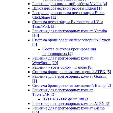
Решения для совместной работы Vivitek
[4]
Шлюз для совместной работы Extron
[1]
Беспроводная система презентации Barco
ClickShare
[12]
Система презентации Extron серии HC и
TeamWork
[3]
Решения для переговорных комнат Yamaha
[10]
Система бронирования переговорных Extron
[4]
Состав системы бронирования
переговорных
[4]
Решения для переговорных комнат
WyreStorm
[29]
Решения «все-в-одном» Kandao
[8]
Система бронирования помещений ATEN
[5]
Решение для переговорных комнат Gonsin
[1]
Система бронирования помещений Biamp
[2]
Решения для переговорных комнат
TaverLAB
[3]
BYOD/BYOM-решения
[3]
Решение для переговорных комнат ATEN
[2]
Решение для переговорных комнат Biamp
[40]