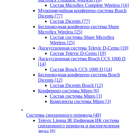
Состав Microflex Complete Wireless
[16]
Мультимедийная конференц-система Bosch
Dicentis
[77]
Состав Dicentis
[77]
Беспроводная конференц-система Shure
Microflex Wireless
[25]
Состав системы Shure Microflex
Wireless
[25]
Дискуссионная система Televic D-Cerno
[19]
Состав Televic D-Cerno
[19]
Дискуссионная система Bosch CCS 1000 D
[14]
Состав Bosch CCS 1000 D
[14]
Беспроводная конференц-система Bosch
Dicentis
[12]
Состав Dicentis Bosch
[12]
Конференц-системы Mipro
[6]
Состав системы Mipro
[3]
Комплекты системы Mipro
[3]
Системы синхронного перевода
[49]
Televic Lingua IR Цифровая ИК система
синхронного перевода и распределения
звука
[8]