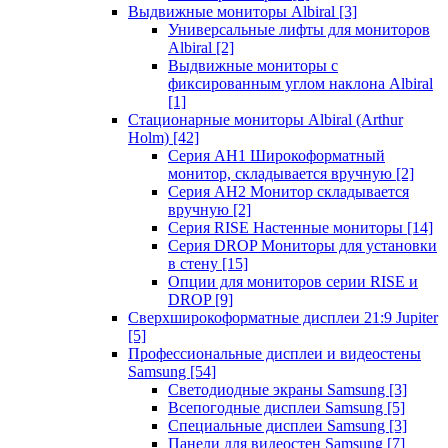
Выдвижные мониторы Albiral
[3]
Универсальные лифты для мониторов
Albiral
[2]
Выдвижные мониторы с
фиксированным углом наклона Albiral
[1]
Стационарные мониторы Albiral (Arthur
Holm)
[42]
Серия AH1 Широкоформатный
монитор, складывается вручную
[2]
Серия AH2 Монитор складывается
вручную
[2]
Серия RISE Настенные мониторы
[14]
Серия DROP Мониторы для установки
в стену
[15]
Опции для мониторов серии RISE и
DROP
[9]
Сверхширокоформатные дисплеи 21:9 Jupiter
[5]
Профессиональные дисплеи и видеостены
Samsung
[54]
Светодиодные экраны Samsung
[3]
Всепогодные дисплеи Samsung
[5]
Специальные дисплеи Samsung
[3]
Панели для видеостен Samsung
[7]