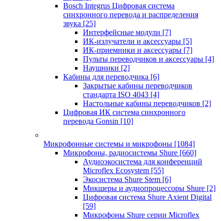
Bosch Integrus Цифровая система
синхронного перевода и распределения
звука
[25]
Интерфейсные модули
[7]
ИК-излучатели и аксессуары
[5]
ИК-приемники и аксессуары
[7]
Пульты переводчиков и аксессуары
[4]
Наушники
[2]
Кабины для переводчика
[6]
Закрытые кабины переводчиков
стандарта ISO 4043
[4]
Настольные кабины переводчиков
[2]
Цифровая ИК система синхронного
перевода Gonsin
[10]
Микрофонные системы и микрофоны
[1084]
Микрофоны, радиосистемы Shure
[660]
Аудиоэкосистема для конференций
Microflex Ecosystem
[55]
Экосистема Shure Stem
[6]
Микшеры и аудиопроцессоры Shure
[2]
Цифровая система Shure Axient Digital
[59]
Микрофоны Shure серии Microflex