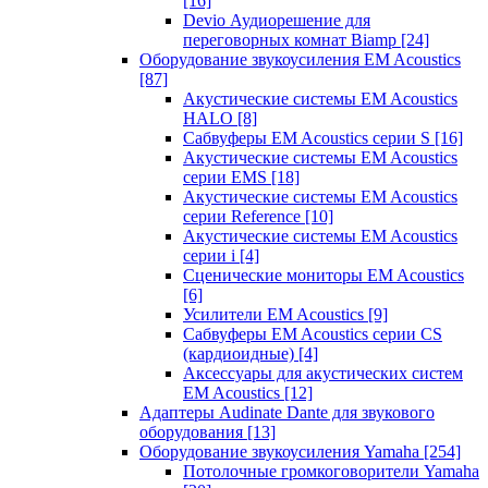
[16]
Devio Аудиорешение для
переговорных комнат Biamp
[24]
Оборудование звукоусиления EM Acoustics
[87]
Акустические системы EM Acoustics
HALO
[8]
Сабвуферы EM Acoustics серии S
[16]
Акустические системы EM Acoustics
серии EMS
[18]
Акустические системы EM Acoustics
серии Reference
[10]
Акустические системы EM Acoustics
серии i
[4]
Сценические мониторы EM Acoustics
[6]
Усилители EM Acoustics
[9]
Сабвуферы EM Acoustics серии CS
(кардиоидные)
[4]
Аксессуары для акустических систем
EM Acoustics
[12]
Адаптеры Audinate Dante для звукового
оборудования
[13]
Оборудование звукоусиления Yamaha
[254]
Потолочные громкоговорители Yamaha