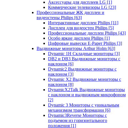
Аксессуары для дисплеев LG
[1]
Коммерческие телевизоры LG
[23]
Профессиональные ЖК дисплеи и
видеостены Philips
[63]
Интерактивные дисплеи Philips
[11]
Дисплеи для видеостен Philips
[5]
Профессиональные дисплеи Philips
[43]
Особо яркие дисплеи Philips
[1]
Цифровые вывески E-Paper Philips
[3]
Выдвижные мониторы Arthur Holm
[63]
Dynamic 1Н Складные мониторы
[3]
DB2 и DB3 Выдвижные мониторы с
наклоном
[6]
Dynamic2 Выдвижные мониторы с
наклоном
[3]
Dynamic X2 Выдвижные мониторы с
наклоном
[8]
DynamicX2Talk Выдвижные мониторы
с наклоном и выдвижным микрофоном
[2]
Dynamic 3 Мониторы с уникальным
механизмом трансформации
[6]
Dynamic3Reverse Мониторы с
подъемом из горизонтального
положения
[1]