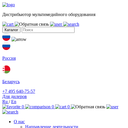
Дистрибьютор мультимедийного оборудования
Каталог
Россия
Беларусь
+7 495 640-75-57
Для дилеров
Ru
/
En
0
0
0
О нас
Направление деятельности