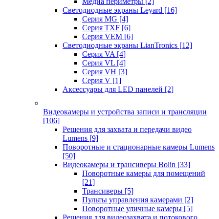
Медиа периметры
[2]
Светодиодные экраны Leyard
[16]
Серия MG
[4]
Серия TXF
[6]
Серия VEM
[6]
Светодиодные экраны LianTronics
[12]
Серия VA
[4]
Серия VL
[4]
Серия VH
[3]
Серия V
[1]
Аксессуары для LED панелей
[2]
Видеокамеры и устройства записи и трансляции
[106]
Решения для захвата и передачи видео
Lumens
[9]
Поворотные и стационарные камеры Lumens
[50]
Видеокамеры и трансиверы Bolin
[33]
Поворотные камеры для помещений
[21]
Трансиверы
[5]
Пульты управления камерами
[2]
Поворотные уличные камеры
[5]
Решения для видеозахвата и потокового