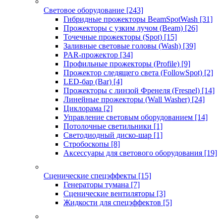
Световое оборудование
[243]
Гибридные прожекторы BeamSpotWash
[31]
Прожекторы с узким лучом (Beam)
[26]
Точечные прожекторы (Spot)
[15]
Заливные световые головы (Wash)
[39]
PAR-прожектор
[34]
Профильные прожекторы (Profile)
[9]
Прожектор следящего света (FollowSpot)
[2]
LED-бар (Bar)
[4]
Прожекторы с линзой Френеля (Fresnel)
[14]
Линейные прожекторы (Wall Washer)
[24]
Циклорама
[2]
Управление световым оборудованием
[14]
Потолочные светильники
[1]
Светодиодный диско-шар
[1]
Стробоскопы
[8]
Аксессуары для светового оборудования
[19]
Сценические спецэффекты
[15]
Генераторы тумана
[7]
Сценические вентиляторы
[3]
Жидкости для спецэффектов
[5]