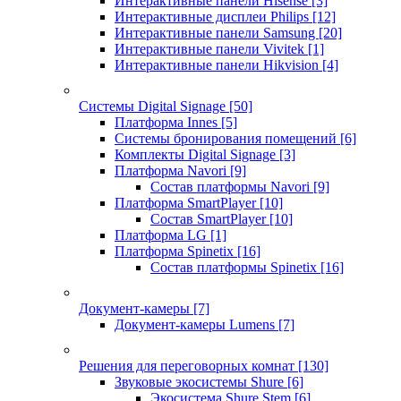
Интерактивные панели Hisense
[3]
Интерактивные дисплеи Philips
[12]
Интерактивные панели Samsung
[20]
Интерактивные панели Vivitek
[1]
Интерактивные панели Hikvision
[4]
Системы Digital Signage
[50]
Платформа Innes
[5]
Системы бронирования помещений
[6]
Комплекты Digital Signage
[3]
Платформа Navori
[9]
Состав платформы Navori
[9]
Платформа SmartPlayer
[10]
Состав SmartPlayer
[10]
Платформа LG
[1]
Платформа Spinetix
[16]
Состав платформы Spinetix
[16]
Документ-камеры
[7]
Документ-камеры Lumens
[7]
Решения для переговорных комнат
[130]
Звуковые экосистемы Shure
[6]
Экосистема Shure Stem
[6]