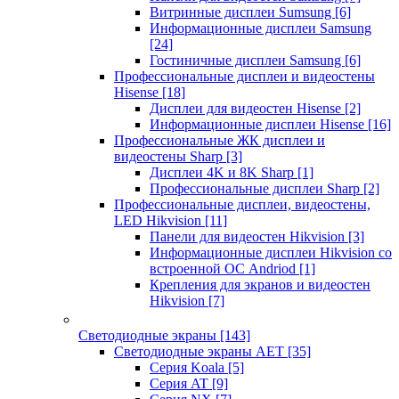
Витринные дисплеи Sumsung
[6]
Информационные дисплеи Samsung
[24]
Гостиничные дисплеи Samsung
[6]
Профессиональные дисплеи и видеостены
Hisense
[18]
Дисплеи для видеостен Hisense
[2]
Информационные дисплеи Hisense
[16]
Профессиональные ЖК дисплеи и
видеостены Sharp
[3]
Дисплеи 4K и 8K Sharp
[1]
Профессиональные дисплеи Sharp
[2]
Профессиональные дисплеи, видеостены,
LED Hikvision
[11]
Панели для видеостен Hikvision
[3]
Информационные дисплеи Hikvision со
встроенной ОС Andriod
[1]
Крепления для экранов и видеостен
Hikvision
[7]
Светодиодные экраны
[143]
Светодиодные экраны AET
[35]
Cерия Koala
[5]
Серия AT
[9]