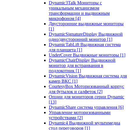
Dynamic3Talk Мониторы с
уникальным механизмом
трансформации и выдвижным
микрофоном
[4]
Двусторонние выдвижные мониторы
[1]
DynamicSignatureDisplay Выдвижной
одно/двусторонний монитор
[1]
DynamicTabLift Выдвижная система
для планшета
[1]
UnderCover Выдвижные мониторы
[1]
DynamicChairDisplay Выдвижной
монитор для встраивания в
подлокотник
[1]
DynamicVision Выдвижная система для
камер ВКС
[1]
CourtesyBox Моторизованный корпус
для бутылок и салфеток
[2]
Опции для мониторов серии Dynamic
[13]
DynamicShare система управления
[6]
Управление моторизованными
устройствами
[2]
Dynamic4 Выдвижной мультимедиа
стол переговоров
[1]