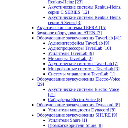
Renkus-Heinz
[23]
Акустические системы Renkus-Heinz
серии C SERIES
[12]
Акустические системы Renkus-Heinz
серии S Series
[3]
Акустические системы TEFRA
[15]
Звуковое оборудование ATEN
[7]
Оборудование звукоусиления TaverLab
[41]
Аудиоинтерфейсы TaverLab
[9]
Аудиопроцессоры TaverLab
[10]
Усилители TaverLab
[9]
Микшеры TaverLab
[2]
Акустические системы TaverLab
[7]
Микрофонные системы TaverLab
[3]
Системы управления TaverLab
[1]
Оборудование звукоусиления Electro-Voice
[29]
Акустические системы Electro-Voice
[21]
Сабвуферы Electro-Voice
[8]
Оборудование звукоусиления Dynacord
[8]
Усилители мощности Dynacord
[8]
Оборудование звукоусиления SHURE
[9]
Усилители Shure
[1]
Громкоговорители Shure
[8]