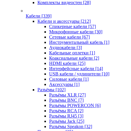
Комплекты видеостен
[28]
Кабели
[339]
Кабели и аксессуары
[212]
Спикерные кабели
[57]
Микрофонные кабели
[30]
Сетевые кабели
[67]
Инструментальный кабель
[1]
Аудиокабели
[3]
Кабельные оплетки
[1]
Коаксиальные кабели
[2]
HDMI кабели
[25]
Интерфейсные кабели
[14]
USB кабели / удлинители
[10]
Силовые кабели
[1]
Аксессуары
[1]
Разъёмы
[102]
Разъёмы XLR
[27]
Разъёмы BNC
[7]
Разъёмы POWERCON
[6]
Разъёмы RCA
[2]
Разъёмы RJ45
[3]
Разъёмы Jack
[25]
Разъёмы Speakon
[32]