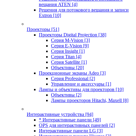
вещания ATEN
[4]
Решения для потокового вещания и записи
Extron
[10]
Проекторы
[51]
Проекторы Digital Projection
[38]
Серия M-Vision
[3]
Серия E-Vision
[9]
Серия Insight
[1]
Серия Titan
[4]
Серия Satellite
[1]
Объективы
[20]
Проекционные экраны Adeo
[3]
Серия Professional
[2]
Управление и аксессуары
[1]
Лампы и объективы для проекторов
[10]
Объективы
[2]
Лампы проекторов Hitachi, Maxell
[8]
Интерактивные устройства
[94]
* Интерактивные панели
[49]
OPS для интерактивных панелей
[2]
Интерактивные панели LG
[3]