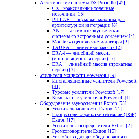
Акустические системы DS Proaudio
[42]
CX - коаксиальные точечные
источники
[15]
PILLAR — звуковые колонны для
архитектурной интеграции
[8]
ANT — активные акустические
системы со встроенным усилением
[4]
Monitor - сценические мониторы
[3]
TAURA — линейный массив
[2]
ERA-i — линейный массив
(инсталляционная версия)
[5]
ERA — линейный массив (прокатная
версия)
[5]
Усилители мощности Powersoft
[49]
Инсталляционные усилители Powersoft
[31]
Туровые усилители Powersoft
[17]
Компактные усилители Powersoft
[1]
Оборудование звукоусиления Extron
[58]
Усилители мощности Extron
[21]
Процессоры обработки сигналов (DSP)
Extron
[17]
Усилители-распределители Extron
[2]
Громкоговорители Extron
[15]
Устройства для деэмбедирования и