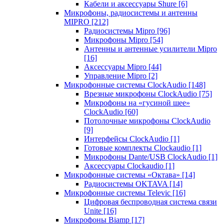
Кабели и аксессуары Shure
[6]
Микрофоны, радиосистемы и антенны
MIPRO
[212]
Радиосистемы Mipro
[96]
Микрофоны Mipro
[54]
Антенны и антенные усилители Mipro
[16]
Аксессуары Mipro
[44]
Управление Mipro
[2]
Микрофонные системы ClockAudio
[148]
Врезные микрофоны ClockAudio
[75]
Микрофоны на «гусиной шее»
ClockAudio
[60]
Потолочные микрофоны ClockAudio
[9]
Интерфейсы ClockAudio
[1]
Готовые комплекты Clockaudio
[1]
Микрофоны Dante/USB ClockAudio
[1]
Аксессуары Clockaudio
[1]
Микрофонные системы «Октава»
[14]
Радиосистемы OKTAVA
[14]
Микрофонные системы Televic
[16]
Цифровая беспроводная система связи
Unite
[16]
Микрофоны Biamp
[17]