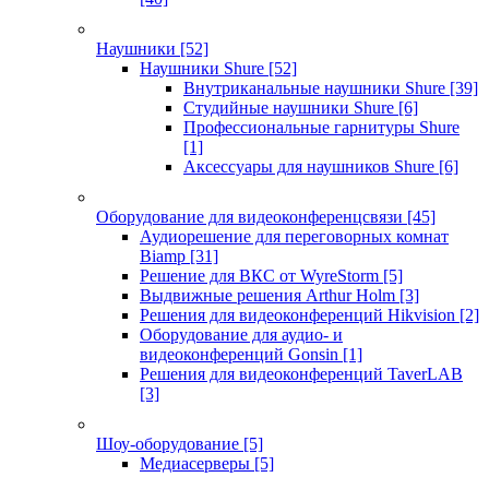
Наушники
[52]
Наушники Shure
[52]
Внутриканальные наушники Shure
[39]
Студийные наушники Shure
[6]
Профессиональные гарнитуры Shure
[1]
Аксессуары для наушников Shure
[6]
Оборудование для видеоконференцсвязи
[45]
Аудиорешение для переговорных комнат
Biamp
[31]
Решение для ВКС от WyreStorm
[5]
Выдвижные решения Arthur Holm
[3]
Решения для видеоконференций Hikvision
[2]
Оборудование для аудио- и
видеоконференций Gonsin
[1]
Решения для видеоконференций TaverLAB
[3]
Шоу-оборудование
[5]
Медиасерверы
[5]