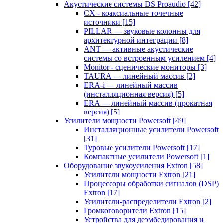
Акустические системы DS Proaudio
[42]
CX - коаксиальные точечные
источники
[15]
PILLAR — звуковые колонны для
архитектурной интеграции
[8]
ANT — активные акустические
системы со встроенным усилением
[4]
Monitor - сценические мониторы
[3]
TAURA — линейный массив
[2]
ERA-i — линейный массив
(инсталляционная версия)
[5]
ERA — линейный массив (прокатная
версия)
[5]
Усилители мощности Powersoft
[49]
Инсталляционные усилители Powersoft
[31]
Туровые усилители Powersoft
[17]
Компактные усилители Powersoft
[1]
Оборудование звукоусиления Extron
[58]
Усилители мощности Extron
[21]
Процессоры обработки сигналов (DSP)
Extron
[17]
Усилители-распределители Extron
[2]
Громкоговорители Extron
[15]
Устройства для деэмбедирования и