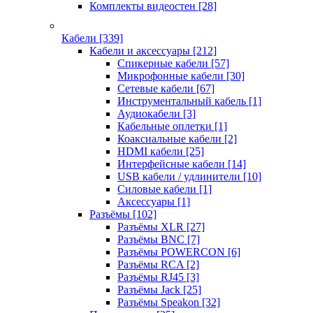
Комплекты видеостен
[28]
Кабели
[339]
Кабели и аксессуары
[212]
Спикерные кабели
[57]
Микрофонные кабели
[30]
Сетевые кабели
[67]
Инструментальный кабель
[1]
Аудиокабели
[3]
Кабельные оплетки
[1]
Коаксиальные кабели
[2]
HDMI кабели
[25]
Интерфейсные кабели
[14]
USB кабели / удлинители
[10]
Силовые кабели
[1]
Аксессуары
[1]
Разъёмы
[102]
Разъёмы XLR
[27]
Разъёмы BNC
[7]
Разъёмы POWERCON
[6]
Разъёмы RCA
[2]
Разъёмы RJ45
[3]
Разъёмы Jack
[25]
Разъёмы Speakon
[32]