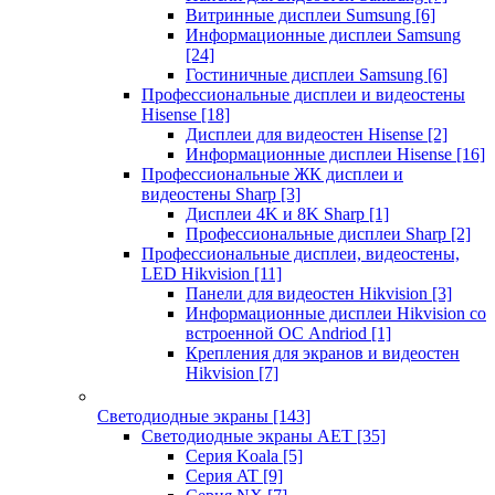
Витринные дисплеи Sumsung
[6]
Информационные дисплеи Samsung
[24]
Гостиничные дисплеи Samsung
[6]
Профессиональные дисплеи и видеостены
Hisense
[18]
Дисплеи для видеостен Hisense
[2]
Информационные дисплеи Hisense
[16]
Профессиональные ЖК дисплеи и
видеостены Sharp
[3]
Дисплеи 4K и 8K Sharp
[1]
Профессиональные дисплеи Sharp
[2]
Профессиональные дисплеи, видеостены,
LED Hikvision
[11]
Панели для видеостен Hikvision
[3]
Информационные дисплеи Hikvision со
встроенной ОС Andriod
[1]
Крепления для экранов и видеостен
Hikvision
[7]
Светодиодные экраны
[143]
Светодиодные экраны AET
[35]
Cерия Koala
[5]
Серия AT
[9]