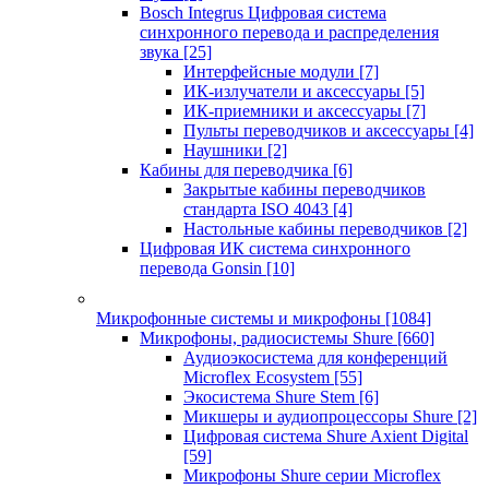
Bosch Integrus Цифровая система
синхронного перевода и распределения
звука
[25]
Интерфейсные модули
[7]
ИК-излучатели и аксессуары
[5]
ИК-приемники и аксессуары
[7]
Пульты переводчиков и аксессуары
[4]
Наушники
[2]
Кабины для переводчика
[6]
Закрытые кабины переводчиков
стандарта ISO 4043
[4]
Настольные кабины переводчиков
[2]
Цифровая ИК система синхронного
перевода Gonsin
[10]
Микрофонные системы и микрофоны
[1084]
Микрофоны, радиосистемы Shure
[660]
Аудиоэкосистема для конференций
Microflex Ecosystem
[55]
Экосистема Shure Stem
[6]
Микшеры и аудиопроцессоры Shure
[2]
Цифровая система Shure Axient Digital
[59]
Микрофоны Shure серии Microflex