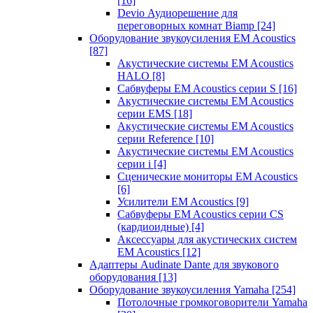
[16]
Devio Аудиорешение для
переговорных комнат Biamp
[24]
Оборудование звукоусиления EM Acoustics
[87]
Акустические системы EM Acoustics
HALO
[8]
Сабвуферы EM Acoustics серии S
[16]
Акустические системы EM Acoustics
серии EMS
[18]
Акустические системы EM Acoustics
серии Reference
[10]
Акустические системы EM Acoustics
серии i
[4]
Сценические мониторы EM Acoustics
[6]
Усилители EM Acoustics
[9]
Сабвуферы EM Acoustics серии CS
(кардиоидные)
[4]
Аксессуары для акустических систем
EM Acoustics
[12]
Адаптеры Audinate Dante для звукового
оборудования
[13]
Оборудование звукоусиления Yamaha
[254]
Потолочные громкоговорители Yamaha