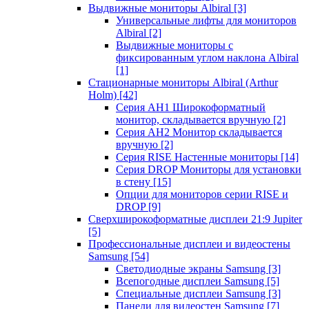
Выдвижные мониторы Albiral
[3]
Универсальные лифты для мониторов
Albiral
[2]
Выдвижные мониторы с
фиксированным углом наклона Albiral
[1]
Стационарные мониторы Albiral (Arthur
Holm)
[42]
Серия AH1 Широкоформатный
монитор, складывается вручную
[2]
Серия AH2 Монитор складывается
вручную
[2]
Серия RISE Настенные мониторы
[14]
Серия DROP Мониторы для установки
в стену
[15]
Опции для мониторов серии RISE и
DROP
[9]
Сверхширокоформатные дисплеи 21:9 Jupiter
[5]
Профессиональные дисплеи и видеостены
Samsung
[54]
Светодиодные экраны Samsung
[3]
Всепогодные дисплеи Samsung
[5]
Специальные дисплеи Samsung
[3]
Панели для видеостен Samsung
[7]