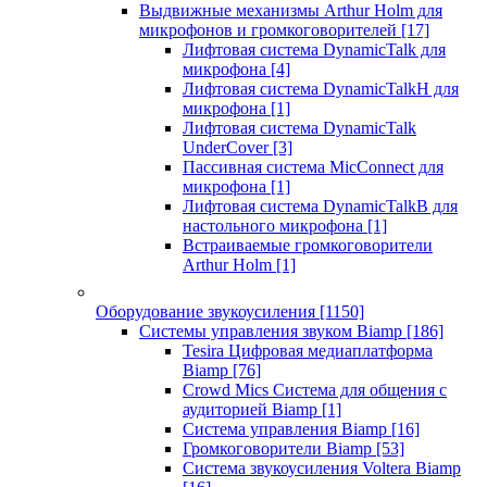
Выдвижные механизмы Arthur Holm для
микрофонов и громкоговорителей
[17]
Лифтовая система DynamicTalk для
микрофона
[4]
Лифтовая система DynamicTalkH для
микрофона
[1]
Лифтовая система DynamicTalk
UnderCover
[3]
Пассивная система MicConnect для
микрофона
[1]
Лифтовая система DynamicTalkB для
настольного микрофона
[1]
Встраиваемые громкоговорители
Arthur Holm
[1]
Оборудование звукоусиления
[1150]
Системы управления звуком Biamp
[186]
Tesira Цифровая медиаплатформа
Biamp
[76]
Crowd Mics Система для общения с
аудиторией Biamp
[1]
Система управления Biamp
[16]
Громкоговорители Biamp
[53]
Система звукоусиления Voltera Biamp