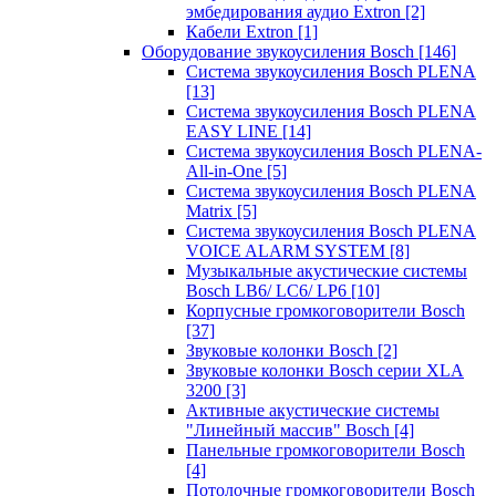
эмбедирования аудио Extron
[2]
Кабели Extron
[1]
Оборудование звукоусиления Bosch
[146]
Система звукоусиления Bosch PLENA
[13]
Система звукоусиления Bosch PLENA
EASY LINE
[14]
Система звукоусиления Bosch PLENA-
All-in-One
[5]
Система звукоусиления Bosch PLENA
Matrix
[5]
Система звукоусиления Bosch PLENA
VOICE ALARM SYSTEM
[8]
Музыкальные акустические системы
Bosch LB6/ LC6/ LP6
[10]
Корпусные громкоговорители Bosch
[37]
Звуковые колонки Bosch
[2]
Звуковые колонки Bosch серии XLA
3200
[3]
Активные акустические системы
"Линейный массив" Bosch
[4]
Панельные громкоговорители Bosch
[4]
Потолочные громкоговорители Bosch