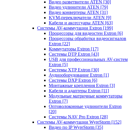
Видео разветвители ATEN
[30]
Видео удлинители ATEN
[79]
Видео конвертеры ATEN
[31]
KVM-переключатели ATEN
[9]
Кабели и аксессуары ATEN
[63]
Системы AV-коммутации Extron
[199]
Процессоры для видеостен Extron
[6]
Процессоры обработки видеосигналов
Extron
[22]
Коммутаторы Extron
[17]
Системы DTP Extron
[43]
USB для профессиональных AV-систем
Extron
[5]
Системы XTP Extron
[30]
Аудиооборудование Extron
[1]
Системы DXP Extron
[6]
Монтажные крепления Extron
[3]
Кабели и адаптеры Extron
[11]
Модульные матричные коммутаторы
Extron
[7]
Оптоволоконные удлинители Extron
[20]
Системы NAV Pro Extron
[28]
Системы AV-коммутации WyreStorm
[152]
Видео по IP WyreStorm
[35]