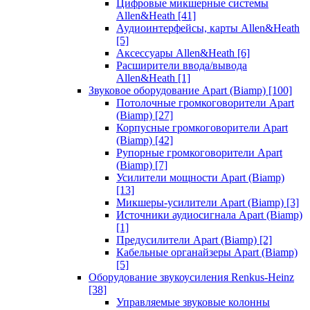
Цифровые микшерные системы
Allen&Heath
[41]
Аудиоинтерфейсы, карты Allen&Heath
[5]
Аксессуары Allen&Heath
[6]
Расширители ввода/вывода
Allen&Heath
[1]
Звуковое оборудование Apart (Biamp)
[100]
Потолочные громкоговорители Apart
(Biamp)
[27]
Корпусные громкоговорители Apart
(Biamp)
[42]
Рупорные громкоговорители Apart
(Biamp)
[7]
Усилители мощности Apart (Biamp)
[13]
Микшеры-усилители Apart (Biamp)
[3]
Источники аудиосигнала Apart (Biamp)
[1]
Предусилители Apart (Biamp)
[2]
Кабельные органайзеры Apart (Biamp)
[5]
Оборудование звукоусиления Renkus-Heinz
[38]
Управляемые звуковые колонны