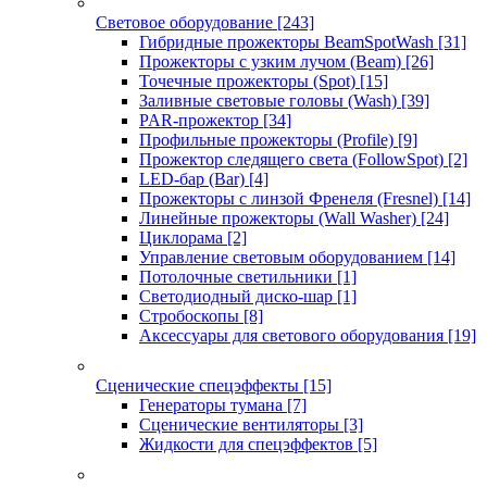
Световое оборудование
[243]
Гибридные прожекторы BeamSpotWash
[31]
Прожекторы с узким лучом (Beam)
[26]
Точечные прожекторы (Spot)
[15]
Заливные световые головы (Wash)
[39]
PAR-прожектор
[34]
Профильные прожекторы (Profile)
[9]
Прожектор следящего света (FollowSpot)
[2]
LED-бар (Bar)
[4]
Прожекторы с линзой Френеля (Fresnel)
[14]
Линейные прожекторы (Wall Washer)
[24]
Циклорама
[2]
Управление световым оборудованием
[14]
Потолочные светильники
[1]
Светодиодный диско-шар
[1]
Стробоскопы
[8]
Аксессуары для светового оборудования
[19]
Сценические спецэффекты
[15]
Генераторы тумана
[7]
Сценические вентиляторы
[3]
Жидкости для спецэффектов
[5]