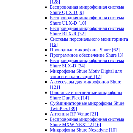
[128]
Беспроводная микрофонная система
Shure QLX-D
[9]
Беспроводная микрофонная система
Shure ULX-D
[10]
Беспроводная микрофонная система
Shure BLX-R
[32]
Системы персонального мониторинга
[16]
Проводные микрофоны Shure
[62]
Программное обеспечение Shure
[3]
Беспроводная микрофонная система
Shure SLX-D
[34]
Микрофоны Shure Motiv Digital для
записи и трансляций
[17]
Аксессуары для микрофонов Shure
[121]
Головные и петличные микрофоны
Shure DuraPlex
[14]
Субминиатюрные микрофоны Shure
TwinPlex
[39]
Антенны RF Venue
[21]
Беспроводная микрофонная система
Shure MXW NEXT 2
[16]
Микрофоны Shure Nexadyne
[10]