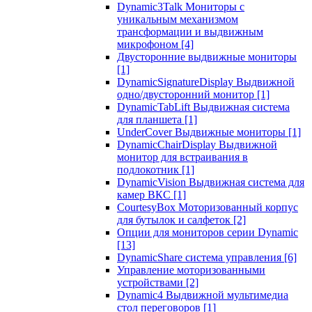
Dynamic3Talk Мониторы с
уникальным механизмом
трансформации и выдвижным
микрофоном
[4]
Двусторонние выдвижные мониторы
[1]
DynamicSignatureDisplay Выдвижной
одно/двусторонний монитор
[1]
DynamicTabLift Выдвижная система
для планшета
[1]
UnderCover Выдвижные мониторы
[1]
DynamicChairDisplay Выдвижной
монитор для встраивания в
подлокотник
[1]
DynamicVision Выдвижная система для
камер ВКС
[1]
CourtesyBox Моторизованный корпус
для бутылок и салфеток
[2]
Опции для мониторов серии Dynamic
[13]
DynamicShare система управления
[6]
Управление моторизованными
устройствами
[2]
Dynamic4 Выдвижной мультимедиа
стол переговоров
[1]