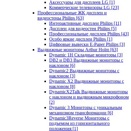
Аксессуары для дисплеев LG
[1]
Коммерческие телевизоры LG
[23]
Профессиональные ЖК дисплеи и
видеостены Philips
[63]
Интерактивные дисплеи Philips
[11]
Дисплеи для видеостен Philips
[5]
Профессиональные дисплеи Philips
[43]
Особо яркие дисплеи Philips
[1]
Цифровые вывески E-Paper Philips
[3]
Выдвижные мониторы Arthur Holm
[63]
Dynamic 1Н Складные мониторы
[3]
DB2 и DB3 Выдвижные мониторы с
наклоном
[6]
Dynamic2 Выдвижные мониторы с
наклоном
[3]
Dynamic X2 Выдвижные мониторы с
наклоном
[8]
DynamicX2Talk Выдвижные мониторы
с наклоном и выдвижным микрофоном
[2]
Dynamic 3 Мониторы с уникальным
механизмом трансформации
[6]
Dynamic3Reverse Мониторы с
подъемом из горизонтального
положения
[1]