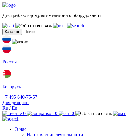
Дистрибьютор мультимедийного оборудования
Каталог
Россия
Беларусь
+7 495 640-75-57
Для дилеров
Ru
/
En
0
0
0
О нас
Направление деятельности