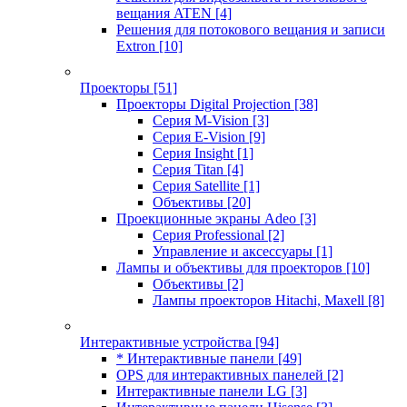
вещания ATEN
[4]
Решения для потокового вещания и записи
Extron
[10]
Проекторы
[51]
Проекторы Digital Projection
[38]
Серия M-Vision
[3]
Серия E-Vision
[9]
Серия Insight
[1]
Серия Titan
[4]
Серия Satellite
[1]
Объективы
[20]
Проекционные экраны Adeo
[3]
Серия Professional
[2]
Управление и аксессуары
[1]
Лампы и объективы для проекторов
[10]
Объективы
[2]
Лампы проекторов Hitachi, Maxell
[8]
Интерактивные устройства
[94]
* Интерактивные панели
[49]
OPS для интерактивных панелей
[2]
Интерактивные панели LG
[3]