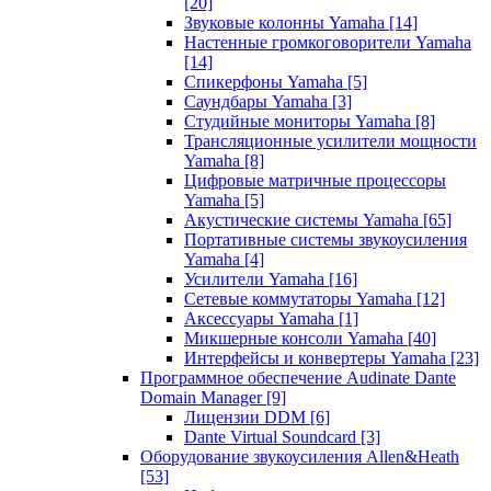
[20]
Звуковые колонны Yamaha
[14]
Настенные громкоговорители Yamaha
[14]
Спикерфоны Yamaha
[5]
Саундбары Yamaha
[3]
Студийные мониторы Yamaha
[8]
Трансляционные усилители мощности
Yamaha
[8]
Цифровые матричные процессоры
Yamaha
[5]
Акустические системы Yamaha
[65]
Портативные системы звукоусиления
Yamaha
[4]
Усилители Yamaha
[16]
Сетевые коммутаторы Yamaha
[12]
Аксессуары Yamaha
[1]
Микшерные консоли Yamaha
[40]
Интерфейсы и конвертеры Yamaha
[23]
Программное обеспечение Audinate Dante
Domain Manager
[9]
Лицензии DDM
[6]
Dante Virtual Soundcard
[3]
Оборудование звукоусиления Allen&Heath
[53]