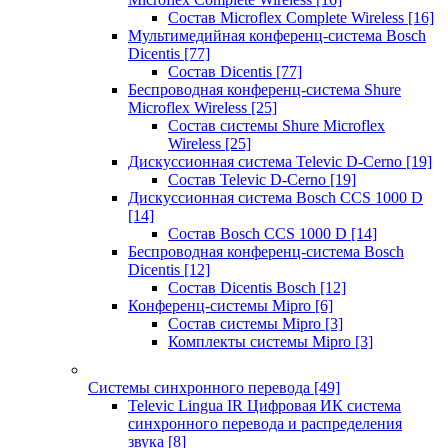
Состав Microflex Complete Wireless
[16]
Мультимедийная конференц-система Bosch
Dicentis
[77]
Состав Dicentis
[77]
Беспроводная конференц-система Shure
Microflex Wireless
[25]
Состав системы Shure Microflex
Wireless
[25]
Дискуссионная система Televic D-Cerno
[19]
Состав Televic D-Cerno
[19]
Дискуссионная система Bosch CCS 1000 D
[14]
Состав Bosch CCS 1000 D
[14]
Беспроводная конференц-система Bosch
Dicentis
[12]
Состав Dicentis Bosch
[12]
Конференц-системы Mipro
[6]
Состав системы Mipro
[3]
Комплекты системы Mipro
[3]
Системы синхронного перевода
[49]
Televic Lingua IR Цифровая ИК система
синхронного перевода и распределения
звука
[8]