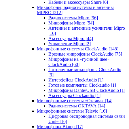
Кабели и аксессуары Shure
[6]
Микрофоны, радиосистемы и антенны
MIPRO
[212]
Радиосистемы Mipro
[96]
Микрофоны Mipro
[54]
Антенны и антенные усилители Mipro
[16]
Аксессуары Mipro
[44]
Управление Mipro
[2]
Микрофонные системы ClockAudio
[148]
Врезные микрофоны ClockAudio
[75]
Микрофоны на «гусиной шее»
ClockAudio
[60]
Потолочные микрофоны ClockAudio
[9]
Интерфейсы ClockAudio
[1]
Готовые комплекты Clockaudio
[1]
Микрофоны Dante/USB ClockAudio
[1]
Аксессуары Clockaudio
[1]
Микрофонные системы «Октава»
[14]
Радиосистемы OKTAVA
[14]
Микрофонные системы Televic
[16]
Цифровая беспроводная система связи
Unite
[16]
Микрофоны Biamp
[17]