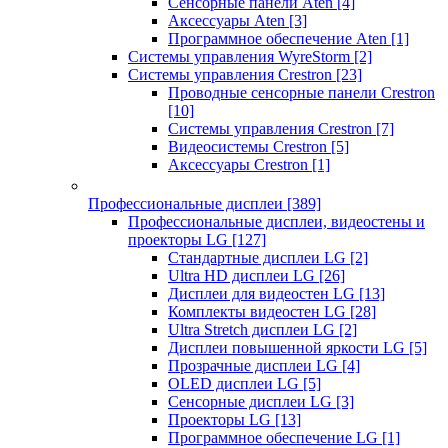
Сенсорные панели Aten
[4]
Аксессуары Aten
[3]
Программное обеспечение Aten
[1]
Системы управления WyreStorm
[2]
Системы управления Crestron
[23]
Проводные сенсорные панели Crestron
[10]
Системы управления Crestron
[7]
Видеосистемы Crestron
[5]
Аксессуары Crestron
[1]
Профессиональные дисплеи
[389]
Профессиональные дисплеи, видеостены и
проекторы LG
[127]
Стандартные дисплеи LG
[2]
Ultra HD дисплеи LG
[26]
Дисплеи для видеостен LG
[13]
Комплекты видеостен LG
[28]
Ultra Stretch дисплеи LG
[2]
Дисплеи повышенной яркости LG
[5]
Прозрачные дисплеи LG
[4]
OLED дисплеи LG
[5]
Сенсорные дисплеи LG
[3]
Проекторы LG
[13]
Программное обеспечение LG
[1]