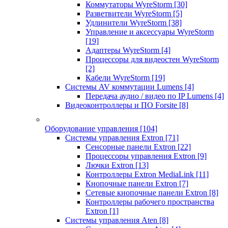
Коммутаторы WyreStorm
[30]
Разветвители WyreStorm
[5]
Удлинители WyreStorm
[38]
Управление и аксессуары WyreStorm
[19]
Адаптеры WyreStorm
[4]
Процессоры для видеостен WyreStorm
[2]
Кабели WyreStorm
[19]
Системы AV коммутации Lumens
[4]
Передача аудио / видео по IP Lumens
[4]
Видеоконтроллеры и ПО Forsite
[8]
Оборудование управления
[104]
Системы управления Extron
[71]
Сенсорные панели Extron
[22]
Процессоры управления Extron
[9]
Лючки Extron
[13]
Контроллеры Extron MediaLink
[11]
Кнопочные панели Extron
[7]
Сетевые кнопочные панели Extron
[8]
Контроллеры рабочего пространства
Extron
[1]
Системы управления Aten
[8]