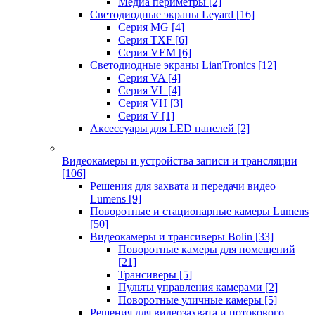
Медиа периметры
[2]
Светодиодные экраны Leyard
[16]
Серия MG
[4]
Серия TXF
[6]
Серия VEM
[6]
Светодиодные экраны LianTronics
[12]
Серия VA
[4]
Серия VL
[4]
Серия VH
[3]
Серия V
[1]
Аксессуары для LED панелей
[2]
Видеокамеры и устройства записи и трансляции
[106]
Решения для захвата и передачи видео
Lumens
[9]
Поворотные и стационарные камеры Lumens
[50]
Видеокамеры и трансиверы Bolin
[33]
Поворотные камеры для помещений
[21]
Трансиверы
[5]
Пульты управления камерами
[2]
Поворотные уличные камеры
[5]
Решения для видеозахвата и потокового