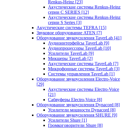
Renkus-Heinz
[23]
Акустические системы Renkus-Heinz
серии C SERIES
[12]
Акустические системы Renkus-Heinz
серии S Series
[3]
Акустические системы TEFRA
[15]
Звуковое оборудование ATEN
[7]
Оборудование звукоусиления TaverLab
[41]
Аудиоинтерфейсы TaverLab
[9]
Аудиопроцессоры TaverLab
[10]
Усилители TaverLab
[9]
Микшеры TaverLab
[2]
Акустические системы TaverLab
[7]
Микрофонные системы TaverLab
[3]
Системы управления TaverLab
[1]
Оборудование звукоусиления Electro-Voice
[29]
Акустические системы Electro-Voice
[21]
Сабвуферы Electro-Voice
[8]
Оборудование звукоусиления Dynacord
[8]
Усилители мощности Dynacord
[8]
Оборудование звукоусиления SHURE
[9]
Усилители Shure
[1]
Громкоговорители Shure
[8]