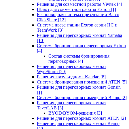
Решения для совместной работы Vivitek
[4]
Шлюз для совместной работы Extron
[1]
Беспроводная система презентации Barco
ClickShare
[12]
Система презентации Extron серии HC и
TeamWork
[3]
Решения для переговорных комнат Yamaha
[10]
Система бронирования переговорных Extron
[4]
Состав системы бронирования
переговорных
[4]
Решения для переговорных комнат
WyreStorm
[29]
Решения «все-в-одном» Kandao
[8]
Система бронирования помещений ATEN
[5]
Решение для переговорных комнат Gonsin
[1]
Система бронирования помещений Biamp
[2]
Решения для переговорных комнат
TaverLAB
[3]
BYOD/BYOM-решения
[3]
Решение для переговорных комнат ATEN
[2]
Решение для переговорных комнат Biamp
[40]