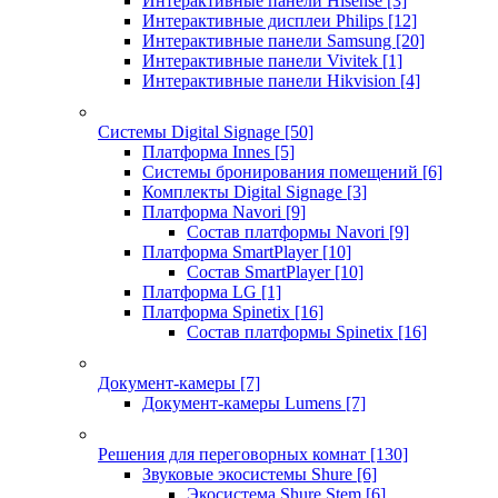
Интерактивные панели Hisense
[3]
Интерактивные дисплеи Philips
[12]
Интерактивные панели Samsung
[20]
Интерактивные панели Vivitek
[1]
Интерактивные панели Hikvision
[4]
Системы Digital Signage
[50]
Платформа Innes
[5]
Системы бронирования помещений
[6]
Комплекты Digital Signage
[3]
Платформа Navori
[9]
Состав платформы Navori
[9]
Платформа SmartPlayer
[10]
Состав SmartPlayer
[10]
Платформа LG
[1]
Платформа Spinetix
[16]
Состав платформы Spinetix
[16]
Документ-камеры
[7]
Документ-камеры Lumens
[7]
Решения для переговорных комнат
[130]
Звуковые экосистемы Shure
[6]
Экосистема Shure Stem
[6]