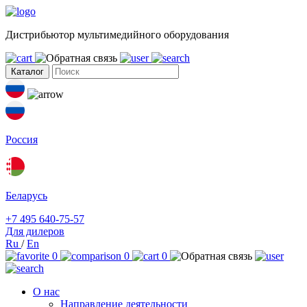
Дистрибьютор мультимедийного оборудования
Каталог
Россия
Беларусь
+7 495 640-75-57
Для дилеров
Ru
/
En
0
0
0
О нас
Направление деятельности