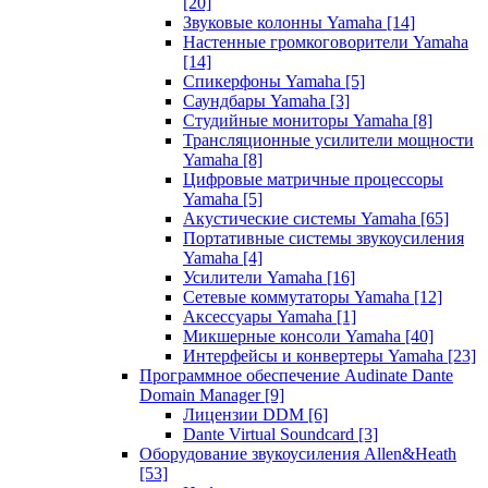
[20]
Звуковые колонны Yamaha
[14]
Настенные громкоговорители Yamaha
[14]
Спикерфоны Yamaha
[5]
Саундбары Yamaha
[3]
Студийные мониторы Yamaha
[8]
Трансляционные усилители мощности
Yamaha
[8]
Цифровые матричные процессоры
Yamaha
[5]
Акустические системы Yamaha
[65]
Портативные системы звукоусиления
Yamaha
[4]
Усилители Yamaha
[16]
Сетевые коммутаторы Yamaha
[12]
Аксессуары Yamaha
[1]
Микшерные консоли Yamaha
[40]
Интерфейсы и конвертеры Yamaha
[23]
Программное обеспечение Audinate Dante
Domain Manager
[9]
Лицензии DDM
[6]
Dante Virtual Soundcard
[3]
Оборудование звукоусиления Allen&Heath
[53]