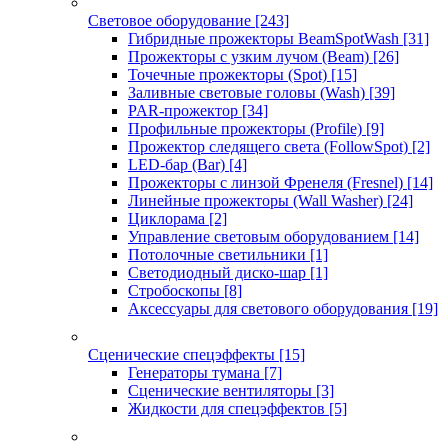
Световое оборудование
[243]
Гибридные прожекторы BeamSpotWash
[31]
Прожекторы с узким лучом (Beam)
[26]
Точечные прожекторы (Spot)
[15]
Заливные световые головы (Wash)
[39]
PAR-прожектор
[34]
Профильные прожекторы (Profile)
[9]
Прожектор следящего света (FollowSpot)
[2]
LED-бар (Bar)
[4]
Прожекторы с линзой Френеля (Fresnel)
[14]
Линейные прожекторы (Wall Washer)
[24]
Циклорама
[2]
Управление световым оборудованием
[14]
Потолочные светильники
[1]
Светодиодный диско-шар
[1]
Стробоскопы
[8]
Аксессуары для светового оборудования
[19]
Сценические спецэффекты
[15]
Генераторы тумана
[7]
Сценические вентиляторы
[3]
Жидкости для спецэффектов
[5]