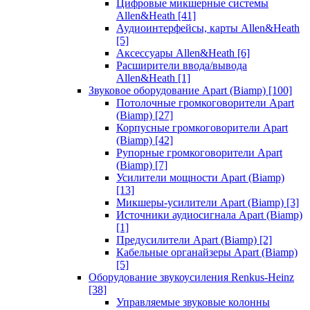
Цифровые микшерные системы
Allen&Heath
[41]
Аудиоинтерфейсы, карты Allen&Heath
[5]
Аксессуары Allen&Heath
[6]
Расширители ввода/вывода
Allen&Heath
[1]
Звуковое оборудование Apart (Biamp)
[100]
Потолочные громкоговорители Apart
(Biamp)
[27]
Корпусные громкоговорители Apart
(Biamp)
[42]
Рупорные громкоговорители Apart
(Biamp)
[7]
Усилители мощности Apart (Biamp)
[13]
Микшеры-усилители Apart (Biamp)
[3]
Источники аудиосигнала Apart (Biamp)
[1]
Предусилители Apart (Biamp)
[2]
Кабельные органайзеры Apart (Biamp)
[5]
Оборудование звукоусиления Renkus-Heinz
[38]
Управляемые звуковые колонны