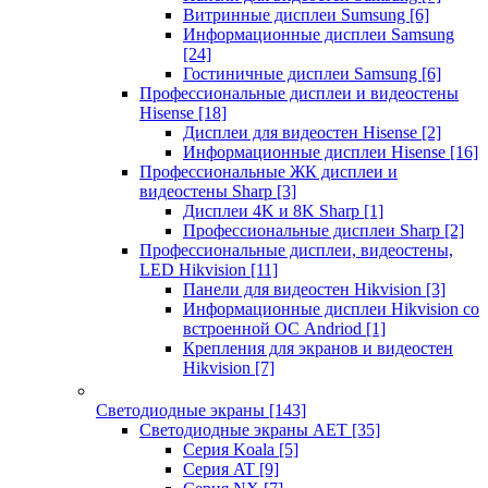
Витринные дисплеи Sumsung
[6]
Информационные дисплеи Samsung
[24]
Гостиничные дисплеи Samsung
[6]
Профессиональные дисплеи и видеостены
Hisense
[18]
Дисплеи для видеостен Hisense
[2]
Информационные дисплеи Hisense
[16]
Профессиональные ЖК дисплеи и
видеостены Sharp
[3]
Дисплеи 4K и 8K Sharp
[1]
Профессиональные дисплеи Sharp
[2]
Профессиональные дисплеи, видеостены,
LED Hikvision
[11]
Панели для видеостен Hikvision
[3]
Информационные дисплеи Hikvision со
встроенной ОС Andriod
[1]
Крепления для экранов и видеостен
Hikvision
[7]
Светодиодные экраны
[143]
Светодиодные экраны AET
[35]
Cерия Koala
[5]
Серия AT
[9]