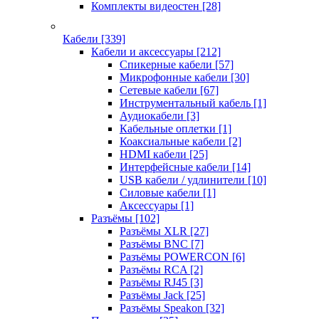
Комплекты видеостен
[28]
Кабели
[339]
Кабели и аксессуары
[212]
Спикерные кабели
[57]
Микрофонные кабели
[30]
Сетевые кабели
[67]
Инструментальный кабель
[1]
Аудиокабели
[3]
Кабельные оплетки
[1]
Коаксиальные кабели
[2]
HDMI кабели
[25]
Интерфейсные кабели
[14]
USB кабели / удлинители
[10]
Силовые кабели
[1]
Аксессуары
[1]
Разъёмы
[102]
Разъёмы XLR
[27]
Разъёмы BNC
[7]
Разъёмы POWERCON
[6]
Разъёмы RCA
[2]
Разъёмы RJ45
[3]
Разъёмы Jack
[25]
Разъёмы Speakon
[32]