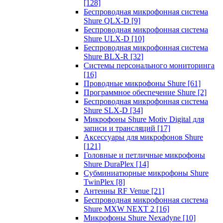
[128]
Беспроводная микрофонная система
Shure QLX-D
[9]
Беспроводная микрофонная система
Shure ULX-D
[10]
Беспроводная микрофонная система
Shure BLX-R
[32]
Системы персонального мониторинга
[16]
Проводные микрофоны Shure
[61]
Программное обеспечение Shure
[2]
Беспроводная микрофонная система
Shure SLX-D
[34]
Микрофоны Shure Motiv Digital для
записи и трансляций
[17]
Аксессуары для микрофонов Shure
[121]
Головные и петличные микрофоны
Shure DuraPlex
[14]
Субминиатюрные микрофоны Shure
TwinPlex
[8]
Антенны RF Venue
[21]
Беспроводная микрофонная система
Shure MXW NEXT 2
[16]
Микрофоны Shure Nexadyne
[10]