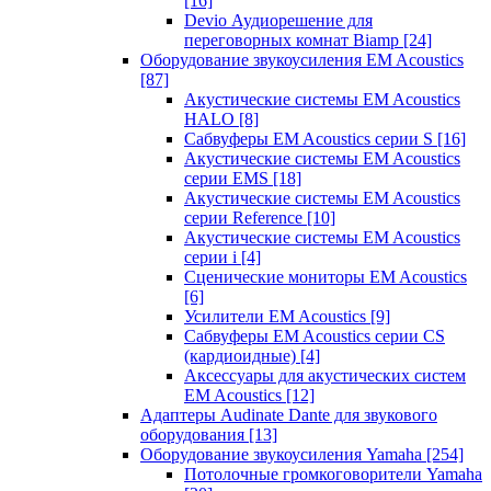
[16]
Devio Аудиорешение для
переговорных комнат Biamp
[24]
Оборудование звукоусиления EM Acoustics
[87]
Акустические системы EM Acoustics
HALO
[8]
Сабвуферы EM Acoustics серии S
[16]
Акустические системы EM Acoustics
серии EMS
[18]
Акустические системы EM Acoustics
серии Reference
[10]
Акустические системы EM Acoustics
серии i
[4]
Сценические мониторы EM Acoustics
[6]
Усилители EM Acoustics
[9]
Сабвуферы EM Acoustics серии CS
(кардиоидные)
[4]
Аксессуары для акустических систем
EM Acoustics
[12]
Адаптеры Audinate Dante для звукового
оборудования
[13]
Оборудование звукоусиления Yamaha
[254]
Потолочные громкоговорители Yamaha