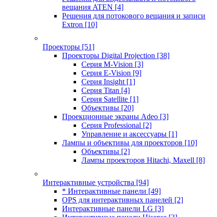
вещания ATEN
[4]
Решения для потокового вещания и записи
Extron
[10]
Проекторы
[51]
Проекторы Digital Projection
[38]
Серия M-Vision
[3]
Серия E-Vision
[9]
Серия Insight
[1]
Серия Titan
[4]
Серия Satellite
[1]
Объективы
[20]
Проекционные экраны Adeo
[3]
Серия Professional
[2]
Управление и аксессуары
[1]
Лампы и объективы для проекторов
[10]
Объективы
[2]
Лампы проекторов Hitachi, Maxell
[8]
Интерактивные устройства
[94]
* Интерактивные панели
[49]
OPS для интерактивных панелей
[2]
Интерактивные панели LG
[3]