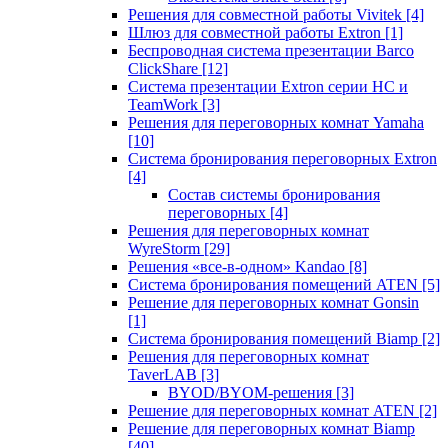
Решения для совместной работы Vivitek
[4]
Шлюз для совместной работы Extron
[1]
Беспроводная система презентации Barco
ClickShare
[12]
Система презентации Extron серии HC и
TeamWork
[3]
Решения для переговорных комнат Yamaha
[10]
Система бронирования переговорных Extron
[4]
Состав системы бронирования
переговорных
[4]
Решения для переговорных комнат
WyreStorm
[29]
Решения «все-в-одном» Kandao
[8]
Система бронирования помещений ATEN
[5]
Решение для переговорных комнат Gonsin
[1]
Система бронирования помещений Biamp
[2]
Решения для переговорных комнат
TaverLAB
[3]
BYOD/BYOM-решения
[3]
Решение для переговорных комнат ATEN
[2]
Решение для переговорных комнат Biamp
[40]