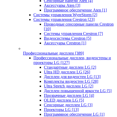
Сенсорные панели Aten
[4]
Аксессуары Aten
[3]
Программное обеспечение Aten
[1]
Системы управления WyreStorm
[2]
Системы управления Crestron
[23]
Проводные сенсорные панели Crestron
[10]
Системы управления Crestron
[7]
Видеосистемы Crestron
[5]
Аксессуары Crestron
[1]
Профессиональные дисплеи
[389]
Профессиональные дисплеи, видеостены и
проекторы LG
[127]
Стандартные дисплеи LG
[2]
Ultra HD дисплеи LG
[26]
Дисплеи для видеостен LG
[13]
Комплекты видеостен LG
[28]
Ultra Stretch дисплеи LG
[2]
Дисплеи повышенной яркости LG
[5]
Прозрачные дисплеи LG
[4]
OLED дисплеи LG
[5]
Сенсорные дисплеи LG
[3]
Проекторы LG
[13]
Программное обеспечение LG
[1]