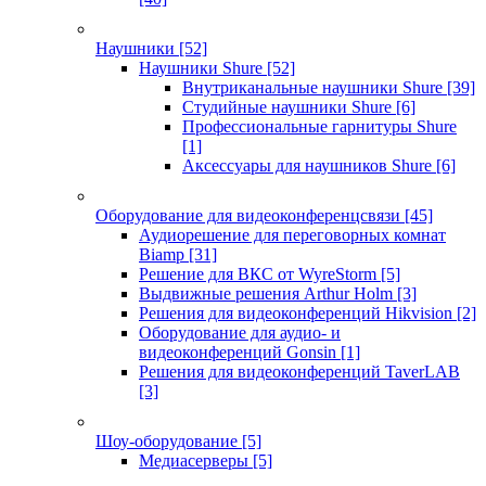
Наушники
[52]
Наушники Shure
[52]
Внутриканальные наушники Shure
[39]
Студийные наушники Shure
[6]
Профессиональные гарнитуры Shure
[1]
Аксессуары для наушников Shure
[6]
Оборудование для видеоконференцсвязи
[45]
Аудиорешение для переговорных комнат
Biamp
[31]
Решение для ВКС от WyreStorm
[5]
Выдвижные решения Arthur Holm
[3]
Решения для видеоконференций Hikvision
[2]
Оборудование для аудио- и
видеоконференций Gonsin
[1]
Решения для видеоконференций TaverLAB
[3]
Шоу-оборудование
[5]
Медиасерверы
[5]