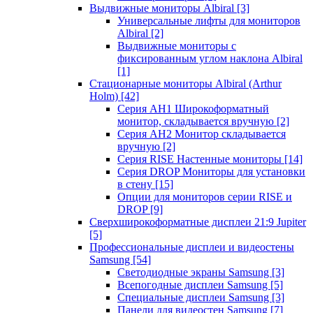
Выдвижные мониторы Albiral
[3]
Универсальные лифты для мониторов
Albiral
[2]
Выдвижные мониторы с
фиксированным углом наклона Albiral
[1]
Стационарные мониторы Albiral (Arthur
Holm)
[42]
Серия AH1 Широкоформатный
монитор, складывается вручную
[2]
Серия AH2 Монитор складывается
вручную
[2]
Серия RISE Настенные мониторы
[14]
Серия DROP Мониторы для установки
в стену
[15]
Опции для мониторов серии RISE и
DROP
[9]
Сверхширокоформатные дисплеи 21:9 Jupiter
[5]
Профессиональные дисплеи и видеостены
Samsung
[54]
Светодиодные экраны Samsung
[3]
Всепогодные дисплеи Samsung
[5]
Специальные дисплеи Samsung
[3]
Панели для видеостен Samsung
[7]