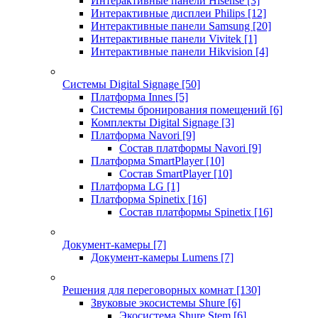
Интерактивные панели Hisense
[3]
Интерактивные дисплеи Philips
[12]
Интерактивные панели Samsung
[20]
Интерактивные панели Vivitek
[1]
Интерактивные панели Hikvision
[4]
Системы Digital Signage
[50]
Платформа Innes
[5]
Системы бронирования помещений
[6]
Комплекты Digital Signage
[3]
Платформа Navori
[9]
Состав платформы Navori
[9]
Платформа SmartPlayer
[10]
Состав SmartPlayer
[10]
Платформа LG
[1]
Платформа Spinetix
[16]
Состав платформы Spinetix
[16]
Документ-камеры
[7]
Документ-камеры Lumens
[7]
Решения для переговорных комнат
[130]
Звуковые экосистемы Shure
[6]
Экосистема Shure Stem
[6]