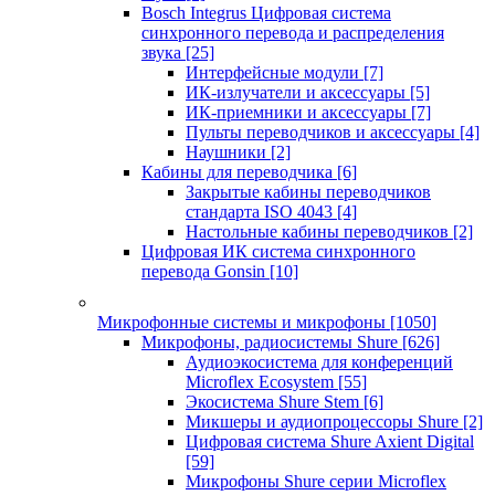
Bosch Integrus Цифровая система
синхронного перевода и распределения
звука
[25]
Интерфейсные модули
[7]
ИК-излучатели и аксессуары
[5]
ИК-приемники и аксессуары
[7]
Пульты переводчиков и аксессуары
[4]
Наушники
[2]
Кабины для переводчика
[6]
Закрытые кабины переводчиков
стандарта ISO 4043
[4]
Настольные кабины переводчиков
[2]
Цифровая ИК система синхронного
перевода Gonsin
[10]
Микрофонные системы и микрофоны
[1050]
Микрофоны, радиосистемы Shure
[626]
Аудиоэкосистема для конференций
Microflex Ecosystem
[55]
Экосистема Shure Stem
[6]
Микшеры и аудиопроцессоры Shure
[2]
Цифровая система Shure Axient Digital
[59]
Микрофоны Shure серии Microflex