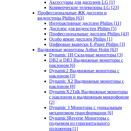
Аксессуары для дисплеев LG
[1]
Коммерческие телевизоры LG
[23]
Профессиональные ЖК дисплеи и
видеостены Philips
[63]
Интерактивные дисплеи Philips
[11]
Дисплеи для видеостен Philips
[5]
Профессиональные дисплеи Philips
[43]
Особо яркие дисплеи Philips
[1]
Цифровые вывески E-Paper Philips
[3]
Выдвижные мониторы Arthur Holm
[63]
Dynamic 1Н Складные мониторы
[3]
DB2 и DB3 Выдвижные мониторы с
наклоном
[6]
Dynamic2 Выдвижные мониторы с
наклоном
[3]
Dynamic X2 Выдвижные мониторы с
наклоном
[8]
DynamicX2Talk Выдвижные мониторы
с наклоном и выдвижным микрофоном
[2]
Dynamic 3 Мониторы с уникальным
механизмом трансформации
[6]
Dynamic3Reverse Мониторы с
подъемом из горизонтального
положения
[1]