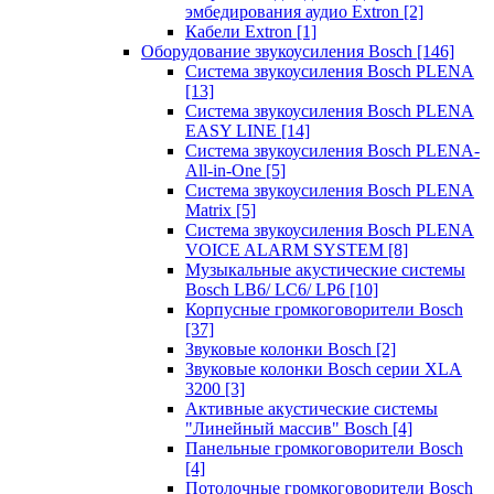
эмбедирования аудио Extron
[2]
Кабели Extron
[1]
Оборудование звукоусиления Bosch
[146]
Система звукоусиления Bosch PLENA
[13]
Система звукоусиления Bosch PLENA
EASY LINE
[14]
Система звукоусиления Bosch PLENA-
All-in-One
[5]
Система звукоусиления Bosch PLENA
Matrix
[5]
Система звукоусиления Bosch PLENA
VOICE ALARM SYSTEM
[8]
Музыкальные акустические системы
Bosch LB6/ LC6/ LP6
[10]
Корпусные громкоговорители Bosch
[37]
Звуковые колонки Bosch
[2]
Звуковые колонки Bosch серии XLA
3200
[3]
Активные акустические системы
"Линейный массив" Bosch
[4]
Панельные громкоговорители Bosch
[4]
Потолочные громкоговорители Bosch