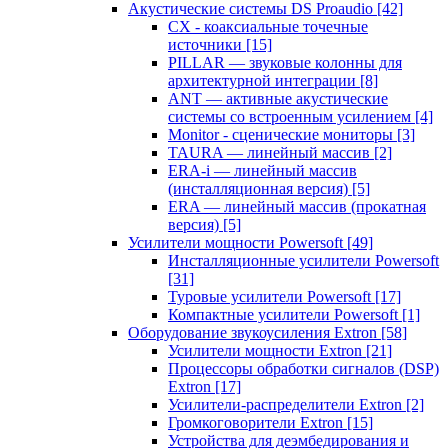
Акустические системы DS Proaudio
[42]
CX - коаксиальные точечные
источники
[15]
PILLAR — звуковые колонны для
архитектурной интеграции
[8]
ANT — активные акустические
системы со встроенным усилением
[4]
Monitor - сценические мониторы
[3]
TAURA — линейный массив
[2]
ERA-i — линейный массив
(инсталляционная версия)
[5]
ERA — линейный массив (прокатная
версия)
[5]
Усилители мощности Powersoft
[49]
Инсталляционные усилители Powersoft
[31]
Туровые усилители Powersoft
[17]
Компактные усилители Powersoft
[1]
Оборудование звукоусиления Extron
[58]
Усилители мощности Extron
[21]
Процессоры обработки сигналов (DSP)
Extron
[17]
Усилители-распределители Extron
[2]
Громкоговорители Extron
[15]
Устройства для деэмбедирования и