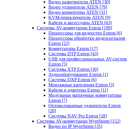
Видео разветвители ATEN
[30]
Видео удлинители ATEN
[79]
Видео конвертеры ATEN
[31]
KVM-переключатели ATEN
[9]
Кабели и аксессуары ATEN
[63]
Системы AV-коммутации Extron
[199]
Процессоры для видеостен Extron
[6]
Процессоры обработки видеосигналов
Extron
[22]
Коммутаторы Extron
[17]
Системы DTP Extron
[43]
USB для профессиональных AV-систем
Extron
[5]
Системы XTP Extron
[30]
Аудиооборудование Extron
[1]
Системы DXP Extron
[6]
Монтажные крепления Extron
[3]
Кабели и адаптеры Extron
[11]
Модульные матричные коммутаторы
Extron
[7]
Оптоволоконные удлинители Extron
[20]
Системы NAV Pro Extron
[28]
Системы AV-коммутации WyreStorm
[152]
Видео по IP WyreStorm
[35]