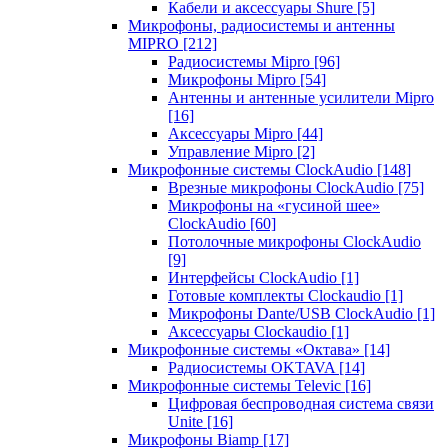
Кабели и аксессуары Shure
[5]
Микрофоны, радиосистемы и антенны
MIPRO
[212]
Радиосистемы Mipro
[96]
Микрофоны Mipro
[54]
Антенны и антенные усилители Mipro
[16]
Аксессуары Mipro
[44]
Управление Mipro
[2]
Микрофонные системы ClockAudio
[148]
Врезные микрофоны ClockAudio
[75]
Микрофоны на «гусиной шее»
ClockAudio
[60]
Потолочные микрофоны ClockAudio
[9]
Интерфейсы ClockAudio
[1]
Готовые комплекты Clockaudio
[1]
Микрофоны Dante/USB ClockAudio
[1]
Аксессуары Clockaudio
[1]
Микрофонные системы «Октава»
[14]
Радиосистемы OKTAVA
[14]
Микрофонные системы Televic
[16]
Цифровая беспроводная система связи
Unite
[16]
Микрофоны Biamp
[17]