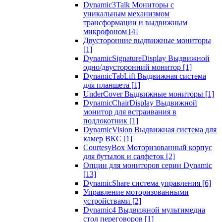
Dynamic3Talk Мониторы с
уникальным механизмом
трансформации и выдвижным
микрофоном
[4]
Двусторонние выдвижные мониторы
[1]
DynamicSignatureDisplay Выдвижной
одно/двусторонний монитор
[1]
DynamicTabLift Выдвижная система
для планшета
[1]
UnderCover Выдвижные мониторы
[1]
DynamicChairDisplay Выдвижной
монитор для встраивания в
подлокотник
[1]
DynamicVision Выдвижная система для
камер ВКС
[1]
CourtesyBox Моторизованный корпус
для бутылок и салфеток
[2]
Опции для мониторов серии Dynamic
[13]
DynamicShare система управления
[6]
Управление моторизованными
устройствами
[2]
Dynamic4 Выдвижной мультимедиа
стол переговоров
[1]