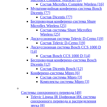
Состав Microflex Complete Wireless
[16]
Мультимедийная конференц-система Bosch
Dicentis
[77]
Состав Dicentis
[77]
Беспроводная конференц-система Shure
Microflex Wireless
[25]
Состав системы Shure Microflex
Wireless
[25]
Дискуссионная система Televic D-Cerno
[19]
Состав Televic D-Cerno
[19]
Дискуссионная система Bosch CCS 1000 D
[14]
Состав Bosch CCS 1000 D
[14]
Беспроводная конференц-система Bosch
Dicentis
[12]
Состав Dicentis Bosch
[12]
Конференц-системы Mipro
[6]
Состав системы Mipro
[3]
Комплекты системы Mipro
[3]
Системы синхронного перевода
[49]
Televic Lingua IR Цифровая ИК система
синхронного перевода и распределения
звука
[8]