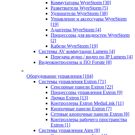
Коммутаторы WyreStorm
[30]
Разветвители WyreStorm
[5]
Удлинители WyreStorm
[38]
Управление и аксессуары WyreStorm
[19]
Адаптеры WyreStorm
[4]
Процессоры для видеостен WyreStorm
[2]
Кабели WyreStorm
[19]
Системы AV коммутации Lumens
[4]
Передача аудио / видео по IP Lumens
[4]
Видеоконтроллеры и ПО Forsite
[8]
Оборудование управления
[104]
Системы управления Extron
[71]
Сенсорные панели Extron
[22]
Процессоры управления Extron
[9]
Лючки Extron
[13]
Контроллеры Extron MediaLink
[11]
Кнопочные панели Extron
[7]
Сетевые кнопочные панели Extron
[8]
Контроллеры рабочего пространства
Extron
[1]
Системы управления Aten
[8]