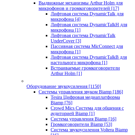
Выдвижные механизмы Arthur Holm для
микрофонов и громкоговорителей
[17]
Лифтовая система DynamicTalk для
микрофона
[4]
Лифтовая система DynamicTalkH для
микрофона
[1]
Лифтовая система DynamicTalk
UnderCover
[3]
Пассивная система MicConnect для
микрофона
[1]
Лифтовая система DynamicTalkB для
настольного микрофона
[1]
Встраиваемые громкоговорители
Arthur Holm
[1]
Оборудование звукоусиления
[1150]
Системы управления звуком Biamp
[186]
Tesira Цифровая медиаплатформа
Biamp
[76]
Crowd Mics Система для общения с
аудиторией Biamp
[1]
Система управления Biamp
[16]
Громкоговорители Biamp
[53]
Система звукоусиления Voltera Biamp