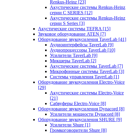
Renkus-Heinz
[23]
Акустические системы Renkus-Heinz
серии C SERIES
[12]
Акустические системы Renkus-Heinz
серии S Series
[3]
Акустические системы TEFRA
[15]
Звуковое оборудование ATEN
[7]
Оборудование звукоусиления TaverLab
[41]
Аудиоинтерфейсы TaverLab
[9]
Аудиопроцессоры TaverLab
[10]
Усилители TaverLab
[9]
Микшеры TaverLab
[2]
Акустические системы TaverLab
[7]
Микрофонные системы TaverLab
[3]
Системы управления TaverLab
[1]
Оборудование звукоусиления Electro-Voice
[29]
Акустические системы Electro-Voice
[21]
Сабвуферы Electro-Voice
[8]
Оборудование звукоусиления Dynacord
[8]
Усилители мощности Dynacord
[8]
Оборудование звукоусиления SHURE
[9]
Усилители Shure
[1]
Громкоговорители Shure
[8]