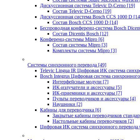
Дискуссионная система Televic D-Cerno
[19]
Состав Televic D-Cerno
[19]
Дискуссионная система Bosch CCS 1000 D
[14
Состав Bosch CCS 1000 D
[14]
Беспроводная конференц-система Bosch Dicen
Состав Dicentis Bosch
[12]
Конференц-системы Mipro
[6]
Состав системы Mipro
[3]
Комплекты системы Mipro
[3]
Системы синхронного перевода
[49]
Televic Lingua IR Цифровая ИК система синхр
Bosch Integrus Цифровая система синхронного
Интерфейсные модули
[7]
ИК-излучатели и аксессуары
[5]
ИК-приемники и аксессуары
[7]
Пульты переводчиков и аксессуары
[4]
Наушники
[2]
Кабины для переводчика
[6]
Закрытые кабины переводчиков стандар
Настольные кабины переводчиков
[2]
Цифровая ИК система синхронного перевода