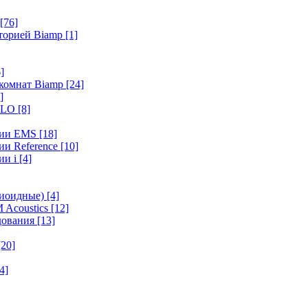
[76]
иторией Biamp
[1]
]
 комнат Biamp
[24]
]
HALO
[8]
ерии EMS
[18]
ии Reference
[10]
ии i
[4]
диоидные)
[4]
 Acoustics
[12]
удования
[13]
[20]
4]