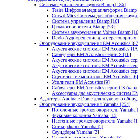
Системы управления звуком Biamp
[186]
Tesira Цифровая медиаплатформа Biamp
Crowd Mics Система для общения с ауд
Система управления Biamp
[16]
Громкоговорители Biamp
[53]
Система звукоусиления Voltera Biamp
[16
Devio Аудиорешение для переговорных
Оборудование звукоусиления EM Acoustics
[87
Акустические системы EM Acoustics 
Сабвуферы EM Acoustics серии S
[16]
Акустические системы EM Acoustics с
Акустические системы EM Acoustics сер
Акустические системы EM Acoustics сер
Сценические мониторы EM Acoustics
[6]
Усилители EM Acoustics
[9]
Сабвуферы EM Acoustics серии CS (кар
Аксессуары для акустических систем EM
Адаптеры Audinate Dante для звукового обор
Оборудование звукоусиления Yamaha
[254]
Потолочные громкоговорители Yamaha
Звуковые колонны Yamaha
[14]
Настенные громкоговорители Yamaha
[1
Спикерфоны Yamaha
[5]
Саундбары Yamaha
[3]
Студийные мониторы Yamaha
[8]