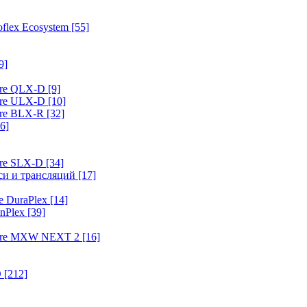
flex Ecosystem
[55]
9]
ure QLX-D
[9]
ure ULX-D
[10]
ure BLX-R
[32]
6]
ure SLX-D
[34]
иси и трансляций
[17]
e DuraPlex
[14]
nPlex
[39]
hure MXW NEXT 2
[16]
O
[212]