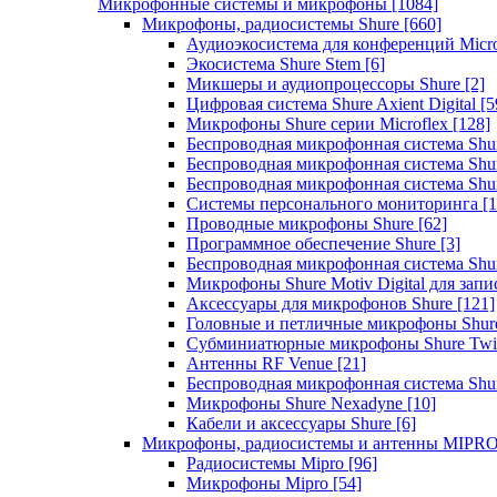
Микрофонные системы и микрофоны
[1084]
Микрофоны, радиосистемы Shure
[660]
Аудиоэкосистема для конференций Micro
Экосистема Shure Stem
[6]
Микшеры и аудиопроцессоры Shure
[2]
Цифровая система Shure Axient Digital
[5
Микрофоны Shure серии Microflex
[128]
Беспроводная микрофонная система Sh
Беспроводная микрофонная система Sh
Беспроводная микрофонная система Sh
Системы персонального мониторинга
[1
Проводные микрофоны Shure
[62]
Программное обеспечение Shure
[3]
Беспроводная микрофонная система Sh
Микрофоны Shure Motiv Digital для зап
Аксессуары для микрофонов Shure
[121]
Головные и петличные микрофоны Shur
Субминиатюрные микрофоны Shure Twi
Антенны RF Venue
[21]
Беспроводная микрофонная система S
Микрофоны Shure Nexadyne
[10]
Кабели и аксессуары Shure
[6]
Микрофоны, радиосистемы и антенны MIPR
Радиосистемы Mipro
[96]
Микрофоны Mipro
[54]