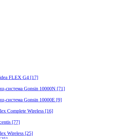
fidea FLEX G4
[17]
нц-система Gonsin 10000N
[71]
нц-система Gonsin 10000E
[9]
ex Complete Wireless
[16]
entis
[77]
ex Wireless
[25]
[25]