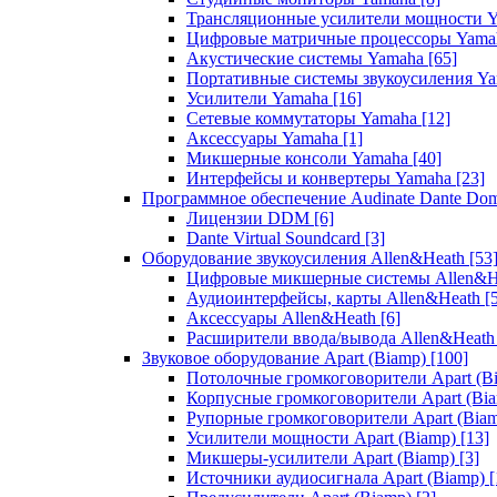
Трансляционные усилители мощности 
Цифровые матричные процессоры Yam
Акустические системы Yamaha
[65]
Портативные системы звукоусиления Y
Усилители Yamaha
[16]
Сетевые коммутаторы Yamaha
[12]
Аксессуары Yamaha
[1]
Микшерные консоли Yamaha
[40]
Интерфейсы и конвертеры Yamaha
[23]
Программное обеспечение Audinate Dante Do
Лицензии DDM
[6]
Dante Virtual Soundcard
[3]
Оборудование звукоусиления Allen&Heath
[53
Цифровые микшерные системы Allen&
Аудиоинтерфейсы, карты Allen&Heath
[
Аксессуары Allen&Heath
[6]
Расширители ввода/вывода Allen&Heat
Звуковое оборудование Apart (Biamp)
[100]
Потолочные громкоговорители Apart (B
Корпусные громкоговорители Apart (Bi
Рупорные громкоговорители Apart (Bia
Усилители мощности Apart (Biamp)
[13]
Микшеры-усилители Apart (Biamp)
[3]
Источники аудиосигнала Apart (Biamp)
[