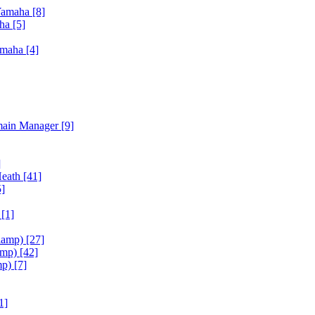
Yamaha
[8]
aha
[5]
amaha
[4]
main Manager
[9]
]
Heath
[41]
5]
h
[1]
iamp)
[27]
amp)
[42]
mp)
[7]
1]