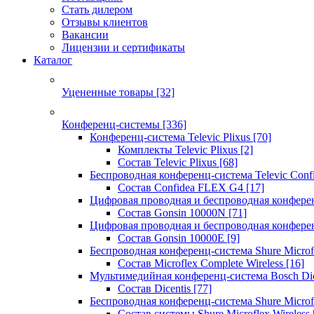
Стать дилером
Отзывы клиентов
Вакансии
Лицензии и сертификаты
Каталог
Уцененные товары
[32]
Конференц-системы
[336]
Конференц-система Televic Plixus
[70]
Комплекты Televic Plixus
[2]
Состав Televic Plixus
[68]
Беспроводная конференц-система Televic Con
Состав Confidea FLEX G4
[17]
Цифровая проводная и беспроводная конфере
Состав Gonsin 10000N
[71]
Цифровая проводная и беспроводная конфере
Состав Gonsin 10000E
[9]
Беспроводная конференц-система Shure Microfl
Состав Microflex Complete Wireless
[16]
Мультимедийная конференц-система Bosch Dic
Состав Dicentis
[77]
Беспроводная конференц-система Shure Microfl
Состав системы Shure Microflex Wireless