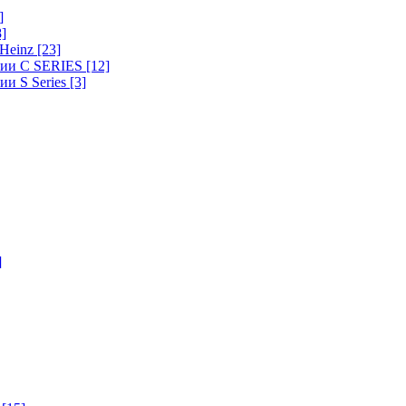
]
8]
-Heinz
[23]
ерии C SERIES
[12]
ии S Series
[3]
]