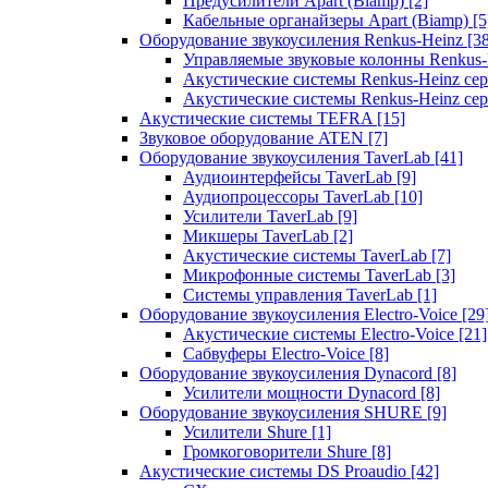
Предусилители Apart (Biamp)
[2]
Кабельные органайзеры Apart (Biamp)
[5
Оборудование звукоусиления Renkus-Heinz
[3
Управляемые звуковые колонны Renkus
Акустические системы Renkus-Heinz с
Акустические системы Renkus-Heinz сер
Акустические системы TEFRA
[15]
Звуковое оборудование ATEN
[7]
Оборудование звукоусиления TaverLab
[41]
Аудиоинтерфейсы TaverLab
[9]
Аудиопроцессоры TaverLab
[10]
Усилители TaverLab
[9]
Микшеры TaverLab
[2]
Акустические системы TaverLab
[7]
Микрофонные системы TaverLab
[3]
Системы управления TaverLab
[1]
Оборудование звукоусиления Electro-Voice
[29
Акустические системы Electro-Voice
[21]
Сабвуферы Electro-Voice
[8]
Оборудование звукоусиления Dynacord
[8]
Усилители мощности Dynacord
[8]
Оборудование звукоусиления SHURE
[9]
Усилители Shure
[1]
Громкоговорители Shure
[8]
Акустические системы DS Proaudio
[42]