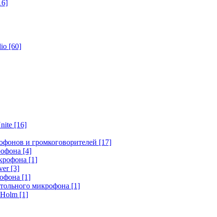
16]
dio
[60]
nite
[16]
офонов и громкоговорителей
[17]
крофона
[4]
икрофона
[1]
ver
[3]
рофона
[1]
стольного микрофона
[1]
r Holm
[1]