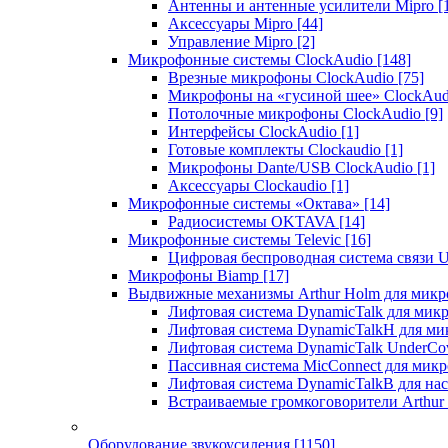
Антенны и антенные усилители Mipro
[
Аксессуары Mipro
[44]
Управление Mipro
[2]
Микрофонные системы ClockAudio
[148]
Врезные микрофоны ClockAudio
[75]
Микрофоны на «гусиной шее» ClockAu
Потолочные микрофоны ClockAudio
[9]
Интерфейсы ClockAudio
[1]
Готовые комплекты Clockaudio
[1]
Микрофоны Dante/USB ClockAudio
[1]
Аксессуары Clockaudio
[1]
Микрофонные системы «Октава»
[14]
Радиосистемы OKTAVA
[14]
Микрофонные системы Televic
[16]
Цифровая беспроводная система связи U
Микрофоны Biamp
[17]
Выдвижные механизмы Arthur Holm для микр
Лифтовая система DynamicTalk для ми
Лифтовая система DynamicTalkH для м
Лифтовая система DynamicTalk UnderCo
Пассивная система MicConnect для мик
Лифтовая система DynamicTalkB для на
Встраиваемые громкоговорители Arthu
Оборудование звукоусиления
[1150]