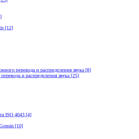
]
tis
[12]
онного перевода и распределения звука
[8]
 перевода и распределения звука
[25]
та ISO 4043
[4]
 Gonsin
[10]