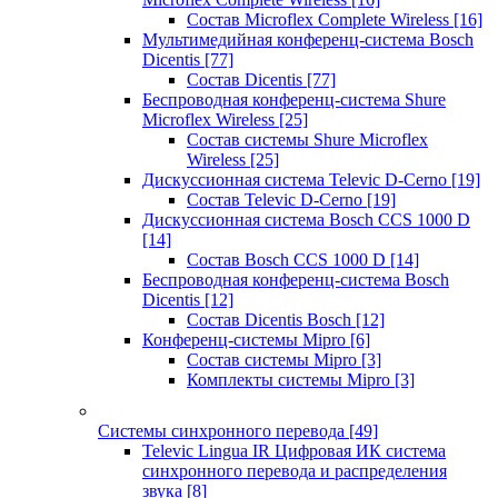
Состав Microflex Complete Wireless
[16]
Мультимедийная конференц-система Bosch
Dicentis
[77]
Состав Dicentis
[77]
Беспроводная конференц-система Shure
Microflex Wireless
[25]
Состав системы Shure Microflex
Wireless
[25]
Дискуссионная система Televic D-Cerno
[19]
Состав Televic D-Cerno
[19]
Дискуссионная система Bosch CCS 1000 D
[14]
Состав Bosch CCS 1000 D
[14]
Беспроводная конференц-система Bosch
Dicentis
[12]
Состав Dicentis Bosch
[12]
Конференц-системы Mipro
[6]
Состав системы Mipro
[3]
Комплекты системы Mipro
[3]
Системы синхронного перевода
[49]
Televic Lingua IR Цифровая ИК система
синхронного перевода и распределения
звука
[8]