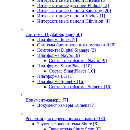
Интерактивные панели Hisense
[3]
Интерактивные дисплеи Philips
[12]
Интерактивные панели Samsung
[20]
Интерактивные панели Vivitek
[1]
Интерактивные панели Hikvision
[4]
Системы Digital Signage
[50]
Платформа Innes
[5]
Системы бронирования помещений
[6]
Комплекты Digital Signage
[3]
Платформа Navori
[9]
Состав платформы Navori
[9]
Платформа SmartPlayer
[10]
Состав SmartPlayer
[10]
Платформа LG
[1]
Платформа Spinetix
[16]
Состав платформы Spinetix
[16]
Документ-камеры
[7]
Документ-камеры Lumens
[7]
Решения для переговорных комнат
[130]
Звуковые экосистемы Shure
[6]
Экосистема Shure Stem
[6]