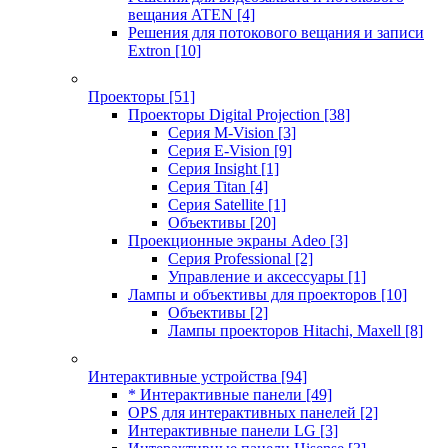
вещания ATEN
[4]
Решения для потокового вещания и записи
Extron
[10]
Проекторы
[51]
Проекторы Digital Projection
[38]
Серия M-Vision
[3]
Серия E-Vision
[9]
Серия Insight
[1]
Серия Titan
[4]
Серия Satellite
[1]
Объективы
[20]
Проекционные экраны Adeo
[3]
Серия Professional
[2]
Управление и аксессуары
[1]
Лампы и объективы для проекторов
[10]
Объективы
[2]
Лампы проекторов Hitachi, Maxell
[8]
Интерактивные устройства
[94]
* Интерактивные панели
[49]
OPS для интерактивных панелей
[2]
Интерактивные панели LG
[3]