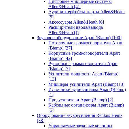
Цифровые микшерные системы
Allen&Heath
[41]
Аудиоинтерфейсы, карты Allen&Heath
[5]
Аксессуары Allen&Heath
[6]
Расширители ввода/вывода
Allen&Heath
[1]
Звуковое оборудование Apart (Biamp)
[100]
Потолочные громкоговорители Apart
(Biamp)
[27]
Корпусные громкоговорители Apart
(Biamp)
[42]
Рупорные громкоговорители Apart
(Biamp)
[7]
Усилители мощности Apart (Biamp)
[13]
Микшеры-усилители Apart (Biamp)
[3]
Источники аудиосигнала Apart (Biamp)
[1]
Предусилители Apart (Biamp)
[2]
Кабельные органайзеры Apart (Biamp)
[5]
Оборудование звукоусиления Renkus-Heinz
[38]
Управляемые звуковые колонны