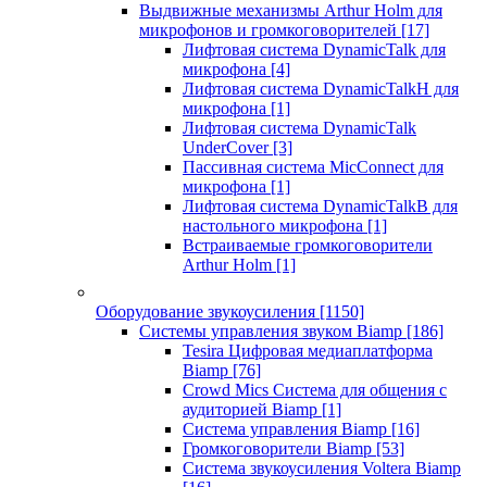
Выдвижные механизмы Arthur Holm для
микрофонов и громкоговорителей
[17]
Лифтовая система DynamicTalk для
микрофона
[4]
Лифтовая система DynamicTalkH для
микрофона
[1]
Лифтовая система DynamicTalk
UnderCover
[3]
Пассивная система MicConnect для
микрофона
[1]
Лифтовая система DynamicTalkB для
настольного микрофона
[1]
Встраиваемые громкоговорители
Arthur Holm
[1]
Оборудование звукоусиления
[1150]
Системы управления звуком Biamp
[186]
Tesira Цифровая медиаплатформа
Biamp
[76]
Crowd Mics Система для общения с
аудиторией Biamp
[1]
Система управления Biamp
[16]
Громкоговорители Biamp
[53]
Система звукоусиления Voltera Biamp