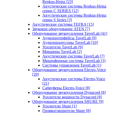
Renkus-Heinz
[23]
Акустические системы Renkus-Heinz
серии C SERIES
[12]
Акустические системы Renkus-Heinz
серии S Series
[3]
Акустические системы TEFRA
[15]
Звуковое оборудование ATEN
[7]
Оборудование звукоусиления TaverLab
[41]
Аудиоинтерфейсы TaverLab
[9]
Аудиопроцессоры TaverLab
[10]
Усилители TaverLab
[9]
Микшеры TaverLab
[2]
Акустические системы TaverLab
[7]
Микрофонные системы TaverLab
[3]
Системы управления TaverLab
[1]
Оборудование звукоусиления Electro-Voice
[29]
Акустические системы Electro-Voice
[21]
Сабвуферы Electro-Voice
[8]
Оборудование звукоусиления Dynacord
[8]
Усилители мощности Dynacord
[8]
Оборудование звукоусиления SHURE
[9]
Усилители Shure
[1]
Громкоговорители Shure
[8]