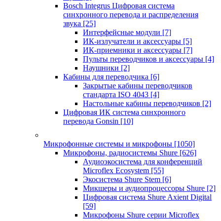
Bosch Integrus Цифровая система
синхронного перевода и распределения
звука
[25]
Интерфейсные модули
[7]
ИК-излучатели и аксессуары
[5]
ИК-приемники и аксессуары
[7]
Пульты переводчиков и аксессуары
[4]
Наушники
[2]
Кабины для переводчика
[6]
Закрытые кабины переводчиков
стандарта ISO 4043
[4]
Настольные кабины переводчиков
[2]
Цифровая ИК система синхронного
перевода Gonsin
[10]
Микрофонные системы и микрофоны
[1050]
Микрофоны, радиосистемы Shure
[626]
Аудиоэкосистема для конференций
Microflex Ecosystem
[55]
Экосистема Shure Stem
[6]
Микшеры и аудиопроцессоры Shure
[2]
Цифровая система Shure Axient Digital
[59]
Микрофоны Shure серии Microflex