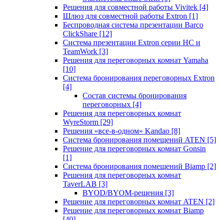
Решения для совместной работы Vivitek
[4]
Шлюз для совместной работы Extron
[1]
Беспроводная система презентации Barco
ClickShare
[12]
Система презентации Extron серии HC и
TeamWork
[3]
Решения для переговорных комнат Yamaha
[10]
Система бронирования переговорных Extron
[4]
Состав системы бронирования
переговорных
[4]
Решения для переговорных комнат
WyreStorm
[29]
Решения «все-в-одном» Kandao
[8]
Система бронирования помещений ATEN
[5]
Решение для переговорных комнат Gonsin
[1]
Система бронирования помещений Biamp
[2]
Решения для переговорных комнат
TaverLAB
[3]
BYOD/BYOM-решения
[3]
Решение для переговорных комнат ATEN
[2]
Решение для переговорных комнат Biamp
[40]