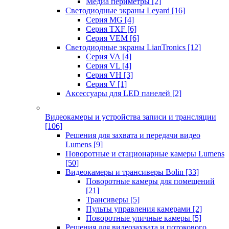
Медиа периметры
[2]
Светодиодные экраны Leyard
[16]
Серия MG
[4]
Серия TXF
[6]
Серия VEM
[6]
Светодиодные экраны LianTronics
[12]
Серия VA
[4]
Серия VL
[4]
Серия VH
[3]
Серия V
[1]
Аксессуары для LED панелей
[2]
Видеокамеры и устройства записи и трансляции
[106]
Решения для захвата и передачи видео
Lumens
[9]
Поворотные и стационарные камеры Lumens
[50]
Видеокамеры и трансиверы Bolin
[33]
Поворотные камеры для помещений
[21]
Трансиверы
[5]
Пульты управления камерами
[2]
Поворотные уличные камеры
[5]
Решения для видеозахвата и потокового