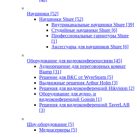
Наушники
[52]
Наушники Shure
[52]
Внутриканальные наушники Shure
[39]
Студийные наушники Shure
[6]
Профессиональные гарнитуры Shure
[1]
Аксессуары для наушников Shure
[6]
Оборудование для видеоконференцсвязи
[45]
Аудиорешение для переговорных комнат
Biamp
[31]
Решение для ВКС от WyreStorm
[5]
Выдвижные решения Arthur Holm
[3]
Решения для видеоконференций Hikvision
[2]
Оборудование для аудио- и
видеоконференций Gonsin
[1]
Решения для видеоконференций TaverLAB
[3]
Шоу-оборудование
[5]
Медиасерверы
[5]