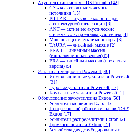
Акустические системы DS Proaudio
[42]
CX - коаксиальные точечные
источники
[15]
PILLAR — звуковые колонны для
архитектурной интеграции
[8]
ANT — активные акустические
системы со встроенным усилением
[4]
Monitor - сценические мониторы
[3]
TAURA — линейный массив
[2]
ERA-i — линейный массив
(инсталляционная версия)
[5]
ERA — линейный массив (прокатная
версия)
[5]
Усилители мощности Powersoft
[49]
Инсталляционные усилители Powersoft
[31]
Туровые усилители Powersoft
[17]
Компактные усилители Powersoft
[1]
Оборудование звукоусиления Extron
[58]
Усилители мощности Extron
[21]
Процессоры обработки сигналов (DSP)
Extron
[17]
Усилители-распределители Extron
[2]
Громкоговорители Extron
[15]
Устройства для деэмбедирования и