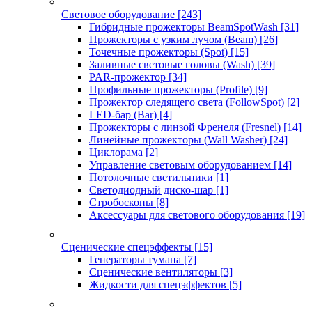
Световое оборудование
[243]
Гибридные прожекторы BeamSpotWash
[31]
Прожекторы с узким лучом (Beam)
[26]
Точечные прожекторы (Spot)
[15]
Заливные световые головы (Wash)
[39]
PAR-прожектор
[34]
Профильные прожекторы (Profile)
[9]
Прожектор следящего света (FollowSpot)
[2]
LED-бар (Bar)
[4]
Прожекторы с линзой Френеля (Fresnel)
[14]
Линейные прожекторы (Wall Washer)
[24]
Циклорама
[2]
Управление световым оборудованием
[14]
Потолочные светильники
[1]
Светодиодный диско-шар
[1]
Стробоскопы
[8]
Аксессуары для светового оборудования
[19]
Сценические спецэффекты
[15]
Генераторы тумана
[7]
Сценические вентиляторы
[3]
Жидкости для спецэффектов
[5]