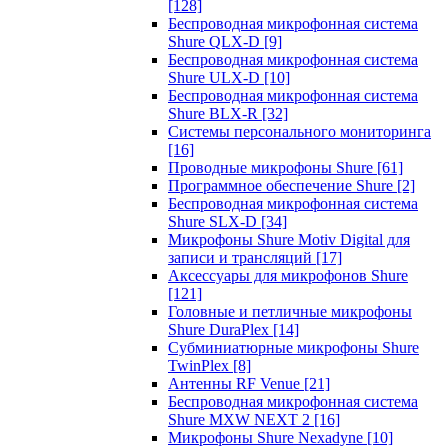
[128]
Беспроводная микрофонная система
Shure QLX-D
[9]
Беспроводная микрофонная система
Shure ULX-D
[10]
Беспроводная микрофонная система
Shure BLX-R
[32]
Системы персонального мониторинга
[16]
Проводные микрофоны Shure
[61]
Программное обеспечение Shure
[2]
Беспроводная микрофонная система
Shure SLX-D
[34]
Микрофоны Shure Motiv Digital для
записи и трансляций
[17]
Аксессуары для микрофонов Shure
[121]
Головные и петличные микрофоны
Shure DuraPlex
[14]
Субминиатюрные микрофоны Shure
TwinPlex
[8]
Антенны RF Venue
[21]
Беспроводная микрофонная система
Shure MXW NEXT 2
[16]
Микрофоны Shure Nexadyne
[10]