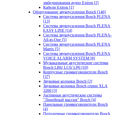
эмбедирования аудио Extron
[2]
Кабели Extron
[1]
Оборудование звукоусиления Bosch
[146]
Система звукоусиления Bosch PLENA
[13]
Система звукоусиления Bosch PLENA
EASY LINE
[14]
Система звукоусиления Bosch PLENA-
All-in-One
[5]
Система звукоусиления Bosch PLENA
Matrix
[5]
Система звукоусиления Bosch PLENA
VOICE ALARM SYSTEM
[8]
Музыкальные акустические системы
Bosch LB6/ LC6/ LP6
[10]
Корпусные громкоговорители Bosch
[37]
Звуковые колонки Bosch
[2]
Звуковые колонки Bosch серии XLA
3200
[3]
Активные акустические системы
"Линейный массив" Bosch
[4]
Панельные громкоговорители Bosch
[4]
Потолочные громкоговорители Bosch