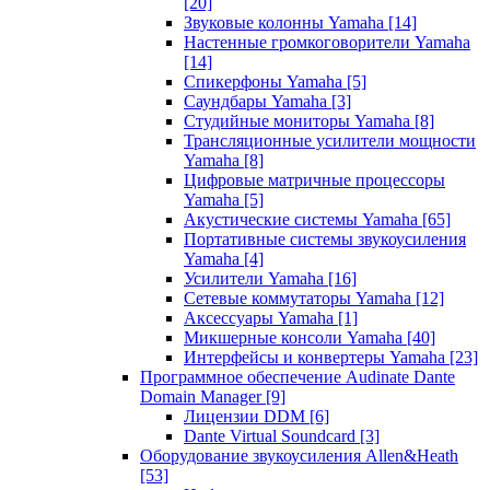
[20]
Звуковые колонны Yamaha
[14]
Настенные громкоговорители Yamaha
[14]
Спикерфоны Yamaha
[5]
Саундбары Yamaha
[3]
Студийные мониторы Yamaha
[8]
Трансляционные усилители мощности
Yamaha
[8]
Цифровые матричные процессоры
Yamaha
[5]
Акустические системы Yamaha
[65]
Портативные системы звукоусиления
Yamaha
[4]
Усилители Yamaha
[16]
Сетевые коммутаторы Yamaha
[12]
Аксессуары Yamaha
[1]
Микшерные консоли Yamaha
[40]
Интерфейсы и конвертеры Yamaha
[23]
Программное обеспечение Audinate Dante
Domain Manager
[9]
Лицензии DDM
[6]
Dante Virtual Soundcard
[3]
Оборудование звукоусиления Allen&Heath
[53]