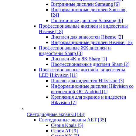
Витринные дисплеи Sumsung
[6]
Информационные дисплеи Samsung
[24]
Гостиничные дисплеи Samsung
[6]
Профессиональные дисплеи и видеостены
Hisense
[18]
Дисплеи для видеостен Hisense
[2]
Информационные дисплеи Hisense
[16]
Профессиональные ЖК дисплеи и
видеостены Sharp
[3]
Дисплеи 4K и 8K Sharp
[1]
Профессиональные дисплеи Sharp
[2]
Профессиональные дисплеи, видеостены,
LED Hikvision
[11]
Панели для видеостен Hikvision
[3]
Информационные дисплеи Hikvision со
встроенной ОС Andriod
[1]
Крепления для экранов и видеостен
Hikvision
[7]
Светодиодные экраны
[143]
Светодиодные экраны AET
[35]
Cерия Koala
[5]
Серия AT
[9]