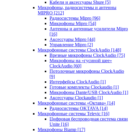
Кабели и аксессуары Shure
[5]
Микрофоны, радиосистемы и антенны
MIPRO
[212]
Радиосистемы Mipro
[96]
Микрофоны Mipro
[54]
Антенны и антенные усилители Mipro
[16]
Аксессуары Mipro
[44]
Управление Mipro
[2]
Микрофонные системы ClockAudio
[148]
Врезные микрофоны ClockAudio
[75]
Микрофоны на «гусиной шее»
ClockAudio
[60]
Потолочные микрофоны ClockAudio
[9]
Интерфейсы ClockAudio
[1]
Готовые комплекты Clockaudio
[1]
Микрофоны Dante/USB ClockAudio
[1]
Аксессуары Clockaudio
[1]
Микрофонные системы «Октава»
[14]
Радиосистемы OKTAVA
[14]
Микрофонные системы Televic
[16]
Цифровая беспроводная система связи
Unite
[16]
Микрофоны Biamp
[17]