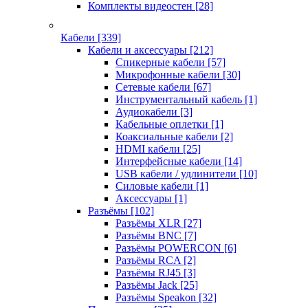
Комплекты видеостен
[28]
Кабели
[339]
Кабели и аксессуары
[212]
Спикерные кабели
[57]
Микрофонные кабели
[30]
Сетевые кабели
[67]
Инструментальный кабель
[1]
Аудиокабели
[3]
Кабельные оплетки
[1]
Коаксиальные кабели
[2]
HDMI кабели
[25]
Интерфейсные кабели
[14]
USB кабели / удлинители
[10]
Силовые кабели
[1]
Аксессуары
[1]
Разъёмы
[102]
Разъёмы XLR
[27]
Разъёмы BNC
[7]
Разъёмы POWERCON
[6]
Разъёмы RCA
[2]
Разъёмы RJ45
[3]
Разъёмы Jack
[25]
Разъёмы Speakon
[32]