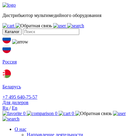
Дистрибьютор мультимедийного оборудования
Каталог
Россия
Беларусь
+7 495 640-75-57
Для дилеров
Ru
/
En
0
0
0
О нас
Направление деятельности