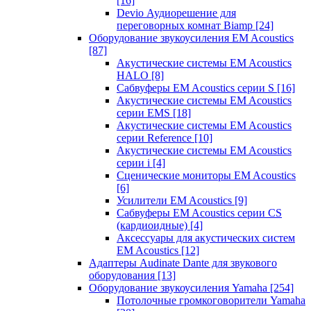
[16]
Devio Аудиорешение для
переговорных комнат Biamp
[24]
Оборудование звукоусиления EM Acoustics
[87]
Акустические системы EM Acoustics
HALO
[8]
Сабвуферы EM Acoustics серии S
[16]
Акустические системы EM Acoustics
серии EMS
[18]
Акустические системы EM Acoustics
серии Reference
[10]
Акустические системы EM Acoustics
серии i
[4]
Сценические мониторы EM Acoustics
[6]
Усилители EM Acoustics
[9]
Сабвуферы EM Acoustics серии CS
(кардиоидные)
[4]
Аксессуары для акустических систем
EM Acoustics
[12]
Адаптеры Audinate Dante для звукового
оборудования
[13]
Оборудование звукоусиления Yamaha
[254]
Потолочные громкоговорители Yamaha