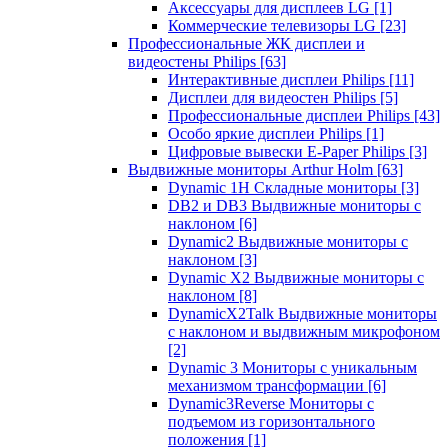
Аксессуары для дисплеев LG
[1]
Коммерческие телевизоры LG
[23]
Профессиональные ЖК дисплеи и
видеостены Philips
[63]
Интерактивные дисплеи Philips
[11]
Дисплеи для видеостен Philips
[5]
Профессиональные дисплеи Philips
[43]
Особо яркие дисплеи Philips
[1]
Цифровые вывески E-Paper Philips
[3]
Выдвижные мониторы Arthur Holm
[63]
Dynamic 1Н Складные мониторы
[3]
DB2 и DB3 Выдвижные мониторы с
наклоном
[6]
Dynamic2 Выдвижные мониторы с
наклоном
[3]
Dynamic X2 Выдвижные мониторы с
наклоном
[8]
DynamicX2Talk Выдвижные мониторы
с наклоном и выдвижным микрофоном
[2]
Dynamic 3 Мониторы с уникальным
механизмом трансформации
[6]
Dynamic3Reverse Мониторы с
подъемом из горизонтального
положения
[1]