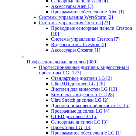
Сенсорные панели Aten
[4]
Аксессуары Aten
[3]
Программное обеспечение Aten
[1]
Системы управления WyreStorm
[2]
Системы управления Crestron
[23]
Проводные сенсорные панели Crestron
[10]
Системы управления Crestron
[7]
Видеосистемы Crestron
[5]
Аксессуары Crestron
[1]
Профессиональные дисплеи
[389]
Профессиональные дисплеи, видеостены и
проекторы LG
[127]
Стандартные дисплеи LG
[2]
Ultra HD дисплеи LG
[26]
Дисплеи для видеостен LG
[13]
Комплекты видеостен LG
[28]
Ultra Stretch дисплеи LG
[2]
Дисплеи повышенной яркости LG
[5]
Прозрачные дисплеи LG
[4]
OLED дисплеи LG
[5]
Сенсорные дисплеи LG
[3]
Проекторы LG
[13]
Программное обеспечение LG
[1]