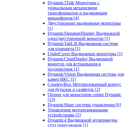
Dynamic3Talk Мониторы с
уникальным механизмом
трансформации и выдвижным
микрофоном
[4]
Двусторонние выдвижные мониторы
[1]
DynamicSignatureDisplay Выдвижной
одно/двусторонний монитор
[1]
DynamicTabLift Выдвижная система
для планшета
[1]
UnderCover Выдвижные мониторы
[1]
DynamicChairDisplay Выдвижной
монитор для встраивания в
подлокотник
[1]
DynamicVision Выдвижная система для
камер ВКС
[1]
CourtesyBox Моторизованный корпус
для бутылок и салфеток
[2]
Опции для мониторов серии Dynamic
[13]
DynamicShare система управления
[6]
Управление моторизованными
устройствами
[2]
Dynamic4 Выдвижной мультимедиа
стол переговоров
[1]