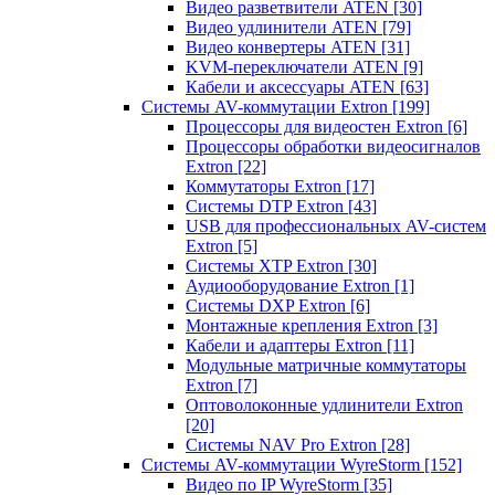
Видео разветвители ATEN
[30]
Видео удлинители ATEN
[79]
Видео конвертеры ATEN
[31]
KVM-переключатели ATEN
[9]
Кабели и аксессуары ATEN
[63]
Системы AV-коммутации Extron
[199]
Процессоры для видеостен Extron
[6]
Процессоры обработки видеосигналов
Extron
[22]
Коммутаторы Extron
[17]
Системы DTP Extron
[43]
USB для профессиональных AV-систем
Extron
[5]
Системы XTP Extron
[30]
Аудиооборудование Extron
[1]
Системы DXP Extron
[6]
Монтажные крепления Extron
[3]
Кабели и адаптеры Extron
[11]
Модульные матричные коммутаторы
Extron
[7]
Оптоволоконные удлинители Extron
[20]
Системы NAV Pro Extron
[28]
Системы AV-коммутации WyreStorm
[152]
Видео по IP WyreStorm
[35]