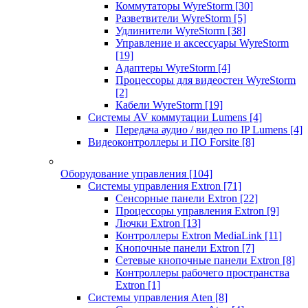
Коммутаторы WyreStorm
[30]
Разветвители WyreStorm
[5]
Удлинители WyreStorm
[38]
Управление и аксессуары WyreStorm
[19]
Адаптеры WyreStorm
[4]
Процессоры для видеостен WyreStorm
[2]
Кабели WyreStorm
[19]
Системы AV коммутации Lumens
[4]
Передача аудио / видео по IP Lumens
[4]
Видеоконтроллеры и ПО Forsite
[8]
Оборудование управления
[104]
Системы управления Extron
[71]
Сенсорные панели Extron
[22]
Процессоры управления Extron
[9]
Лючки Extron
[13]
Контроллеры Extron MediaLink
[11]
Кнопочные панели Extron
[7]
Сетевые кнопочные панели Extron
[8]
Контроллеры рабочего пространства
Extron
[1]
Системы управления Aten
[8]