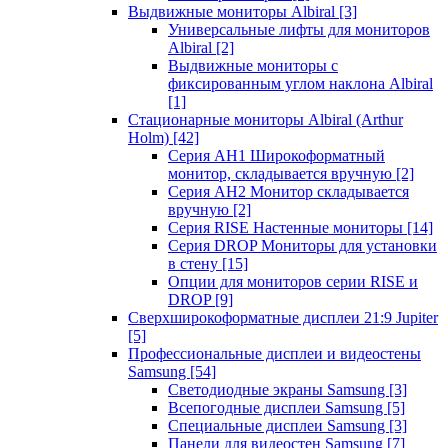
Выдвижные мониторы Albiral
[3]
Универсальные лифты для мониторов
Albiral
[2]
Выдвижные мониторы с
фиксированным углом наклона Albiral
[1]
Стационарные мониторы Albiral (Arthur
Holm)
[42]
Серия AH1 Широкоформатный
монитор, складывается вручную
[2]
Серия AH2 Монитор складывается
вручную
[2]
Серия RISE Настенные мониторы
[14]
Серия DROP Мониторы для установки
в стену
[15]
Опции для мониторов серии RISE и
DROP
[9]
Сверхширокоформатные дисплеи 21:9 Jupiter
[5]
Профессиональные дисплеи и видеостены
Samsung
[54]
Светодиодные экраны Samsung
[3]
Всепогодные дисплеи Samsung
[5]
Специальные дисплеи Samsung
[3]
Панели для видеостен Samsung
[7]