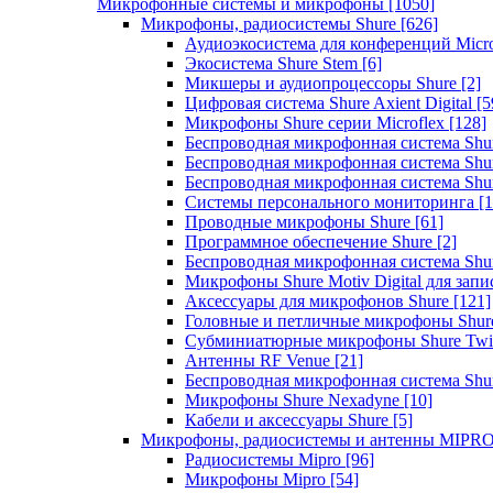
Микрофонные системы и микрофоны
[1050]
Микрофоны, радиосистемы Shure
[626]
Аудиоэкосистема для конференций Micro
Экосистема Shure Stem
[6]
Микшеры и аудиопроцессоры Shure
[2]
Цифровая система Shure Axient Digital
[5
Микрофоны Shure серии Microflex
[128]
Беспроводная микрофонная система Sh
Беспроводная микрофонная система Sh
Беспроводная микрофонная система Sh
Системы персонального мониторинга
[1
Проводные микрофоны Shure
[61]
Программное обеспечение Shure
[2]
Беспроводная микрофонная система Sh
Микрофоны Shure Motiv Digital для зап
Аксессуары для микрофонов Shure
[121]
Головные и петличные микрофоны Shur
Субминиатюрные микрофоны Shure Twi
Антенны RF Venue
[21]
Беспроводная микрофонная система S
Микрофоны Shure Nexadyne
[10]
Кабели и аксессуары Shure
[5]
Микрофоны, радиосистемы и антенны MIPR
Радиосистемы Mipro
[96]
Микрофоны Mipro
[54]