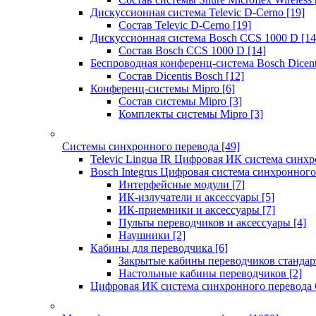
Дискуссионная система Televic D-Cerno
[19]
Состав Televic D-Cerno
[19]
Дискуссионная система Bosch CCS 1000 D
[14
Состав Bosch CCS 1000 D
[14]
Беспроводная конференц-система Bosch Dicen
Состав Dicentis Bosch
[12]
Конференц-системы Mipro
[6]
Состав системы Mipro
[3]
Комплекты системы Mipro
[3]
Системы синхронного перевода
[49]
Televic Lingua IR Цифровая ИК система синхр
Bosch Integrus Цифровая система синхронного
Интерфейсные модули
[7]
ИК-излучатели и аксессуары
[5]
ИК-приемники и аксессуары
[7]
Пульты переводчиков и аксессуары
[4]
Наушники
[2]
Кабины для переводчика
[6]
Закрытые кабины переводчиков стандар
Настольные кабины переводчиков
[2]
Цифровая ИК система синхронного перевода