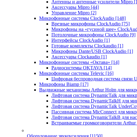
Антенны и антенные усилители Mipro
[
Аксессуары Mipro
[44]
Управление Mipro
[2]
Микрофонные системы ClockAudio
[148]
Врезные микрофоны ClockAudio
[75]
Микрофоны на «гусиной шее» ClockAu
Потолочные микрофоны ClockAudio
[9]
Интерфейсы ClockAudio
[1]
Готовые комплекты Clockaudio
[1]
Микрофоны Dante/USB ClockAudio
[1]
Аксессуары Clockaudio
[1]
Микрофонные системы «Октава»
[14]
Радиосистемы OKTAVA
[14]
Микрофонные системы Televic
[16]
Цифровая беспроводная система связи U
Микрофоны Biamp
[17]
Выдвижные механизмы Arthur Holm для микр
Лифтовая система DynamicTalk для ми
Лифтовая система DynamicTalkH для м
Лифтовая система DynamicTalk UnderCo
Пассивная система MicConnect для мик
Лифтовая система DynamicTalkB для на
Встраиваемые громкоговорители Arthu
Оборудование звукоусиления
[1150]