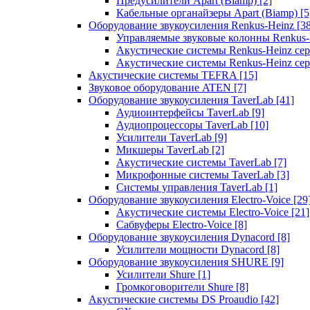
Предусилители Apart (Biamp)
[2]
Кабельные органайзеры Apart (Biamp)
[5
Оборудование звукоусиления Renkus-Heinz
[3
Управляемые звуковые колонны Renkus
Акустические системы Renkus-Heinz с
Акустические системы Renkus-Heinz сер
Акустические системы TEFRA
[15]
Звуковое оборудование ATEN
[7]
Оборудование звукоусиления TaverLab
[41]
Аудиоинтерфейсы TaverLab
[9]
Аудиопроцессоры TaverLab
[10]
Усилители TaverLab
[9]
Микшеры TaverLab
[2]
Акустические системы TaverLab
[7]
Микрофонные системы TaverLab
[3]
Системы управления TaverLab
[1]
Оборудование звукоусиления Electro-Voice
[29
Акустические системы Electro-Voice
[21]
Сабвуферы Electro-Voice
[8]
Оборудование звукоусиления Dynacord
[8]
Усилители мощности Dynacord
[8]
Оборудование звукоусиления SHURE
[9]
Усилители Shure
[1]
Громкоговорители Shure
[8]
Акустические системы DS Proaudio
[42]