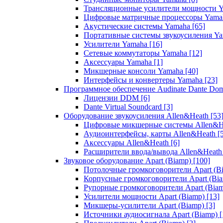
Трансляционные усилители мощности 
Цифровые матричные процессоры Yam
Акустические системы Yamaha
[65]
Портативные системы звукоусиления Y
Усилители Yamaha
[16]
Сетевые коммутаторы Yamaha
[12]
Аксессуары Yamaha
[1]
Микшерные консоли Yamaha
[40]
Интерфейсы и конвертеры Yamaha
[23]
Программное обеспечение Audinate Dante Do
Лицензии DDM
[6]
Dante Virtual Soundcard
[3]
Оборудование звукоусиления Allen&Heath
[53
Цифровые микшерные системы Allen&
Аудиоинтерфейсы, карты Allen&Heath
[
Аксессуары Allen&Heath
[6]
Расширители ввода/вывода Allen&Heat
Звуковое оборудование Apart (Biamp)
[100]
Потолочные громкоговорители Apart (B
Корпусные громкоговорители Apart (Bi
Рупорные громкоговорители Apart (Bia
Усилители мощности Apart (Biamp)
[13]
Микшеры-усилители Apart (Biamp)
[3]
Источники аудиосигнала Apart (Biamp)
[