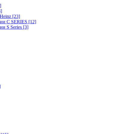
]
8]
-Heinz
[23]
ерии C SERIES
[12]
ии S Series
[3]
]