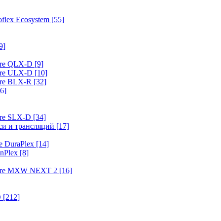
flex Ecosystem
[55]
9]
ure QLX-D
[9]
ure ULX-D
[10]
ure BLX-R
[32]
6]
ure SLX-D
[34]
иси и трансляций
[17]
e DuraPlex
[14]
nPlex
[8]
hure MXW NEXT 2
[16]
O
[212]