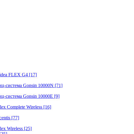
fidea FLEX G4
[17]
нц-система Gonsin 10000N
[71]
нц-система Gonsin 10000E
[9]
ex Complete Wireless
[16]
entis
[77]
ex Wireless
[25]
[25]