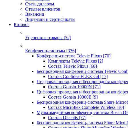
Стать дилером
Отзывы клиентов
Вакансии
Лицензии и сертификаты
Каталог
Уцененные товары
[32]
Конференц-системы
[336]
Конференц-система Televic Plixus
[70]
Комплекты Televic Plixus
[2]
Состав Televic Plixus
[68]
Беспроводная конференц-система Televic Con
Состав Confidea FLEX G4
[17]
Цифровая проводная и беспроводная конфере
Состав Gonsin 10000N
[71]
Цифровая проводная и беспроводная конфере
Состав Gonsin 10000E
[9]
Беспроводная конференц-система Shure Microfl
Состав Microflex Complete Wireless
[16]
Мультимедийная конференц-система Bosch Dic
Состав Dicentis
[77]
Беспроводная конференц-система Shure Microfl
Состав системы Shure Microflex Wireless