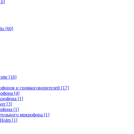
16]
dio
[60]
nite
[16]
офонов и громкоговорителей
[17]
крофона
[4]
икрофона
[1]
ver
[3]
рофона
[1]
стольного микрофона
[1]
r Holm
[1]