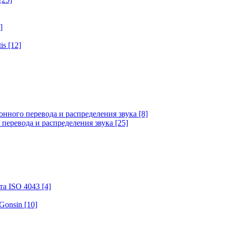
]
tis
[12]
онного перевода и распределения звука
[8]
 перевода и распределения звука
[25]
та ISO 4043
[4]
 Gonsin
[10]