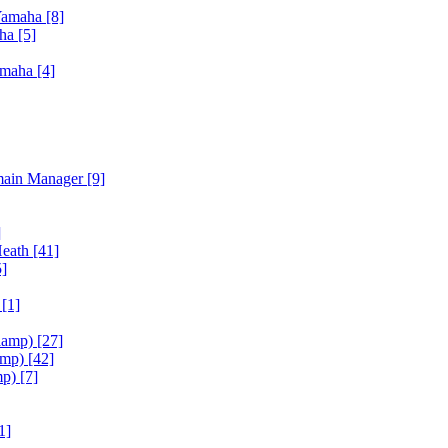
Yamaha
[8]
aha
[5]
amaha
[4]
main Manager
[9]
]
Heath
[41]
5]
h
[1]
iamp)
[27]
amp)
[42]
mp)
[7]
1]