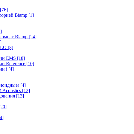
[76]
иторией Biamp
[1]
]
 комнат Biamp
[24]
]
HALO
[8]
ерии EMS
[18]
ии Reference
[10]
ии i
[4]
диоидные)
[4]
 Acoustics
[12]
удования
[13]
[20]
4]