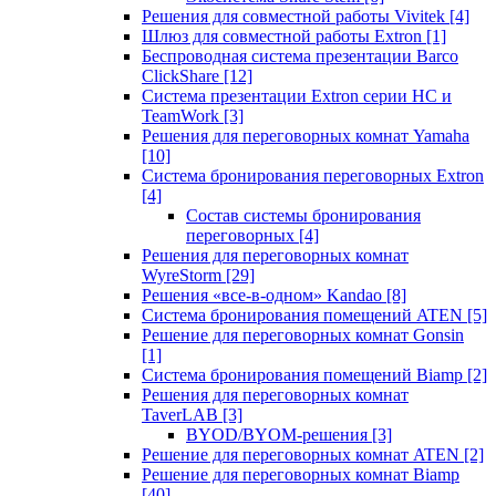
Решения для совместной работы Vivitek
[4]
Шлюз для совместной работы Extron
[1]
Беспроводная система презентации Barco
ClickShare
[12]
Система презентации Extron серии HC и
TeamWork
[3]
Решения для переговорных комнат Yamaha
[10]
Система бронирования переговорных Extron
[4]
Состав системы бронирования
переговорных
[4]
Решения для переговорных комнат
WyreStorm
[29]
Решения «все-в-одном» Kandao
[8]
Система бронирования помещений ATEN
[5]
Решение для переговорных комнат Gonsin
[1]
Система бронирования помещений Biamp
[2]
Решения для переговорных комнат
TaverLAB
[3]
BYOD/BYOM-решения
[3]
Решение для переговорных комнат ATEN
[2]
Решение для переговорных комнат Biamp
[40]