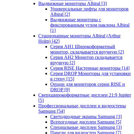
Выдвижные мониторы Albiral
[3]
Универсальные лифты для мониторов
Albiral
[2]
Выдвижные мониторы с
фиксированным углом наклона Albiral
[1]
Стационарные мониторы Albiral (Arthur
Holm)
[42]
Серия AH1 Широкоформатный
монитор, складывается вручную
[2]
Серия AH2 Монитор складывается
вручную
[2]
Серия RISE Настенные мониторы
[14]
Серия DROP Мониторы для установки
в стену
[15]
Опции для мониторов серии RISE и
DROP
[9]
Сверхширокоформатные дисплеи 21:9 Jupiter
[5]
Профессиональные дисплеи и видеостены
Samsung
[54]
Светодиодные экраны Samsung
[3]
Всепогодные дисплеи Samsung
[5]
Специальные дисплеи Samsung
[3]
Панели для видеостен Samsung
[7]