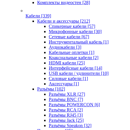
Комплекты видеостен
[28]
Кабели
[339]
Кабели и аксессуары
[212]
Спикерные кабели
[57]
Микрофонные кабели
[30]
Сетевые кабели
[67]
Инструментальный кабель
[1]
Аудиокабели
[3]
Кабельные оплетки
[1]
Коаксиальные кабели
[2]
HDMI кабели
[25]
Интерфейсные кабели
[14]
USB кабели / удлинители
[10]
Силовые кабели
[1]
Аксессуары
[1]
Разъёмы
[102]
Разъёмы XLR
[27]
Разъёмы BNC
[7]
Разъёмы POWERCON
[6]
Разъёмы RCA
[2]
Разъёмы RJ45
[3]
Разъёмы Jack
[25]
Разъёмы Speakon
[32]