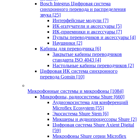
Bosch Integrus Цифровая система
синхронного перевода и распределения
звука
[25]
Интерфейсные модули
[7]
ИК-излучатели и аксессуары
[5]
ИК-приемники и аксессуары
[7]
Пульты переводчиков и аксессуары
[4]
Наушники
[2]
Кабины для переводчика
[6]
Закрытые кабины переводчиков
стандарта ISO 4043
[4]
Настольные кабины переводчиков
[2]
Цифровая ИК система синхронного
перевода Gonsin
[10]
Микрофонные системы и микрофоны
[1084]
Микрофоны, радиосистемы Shure
[660]
Аудиоэкосистема для конференций
Microflex Ecosystem
[55]
Экосистема Shure Stem
[6]
Микшеры и аудиопроцессоры Shure
[2]
Цифровая система Shure Axient Digital
[59]
Микрофоны Shure серии Microflex