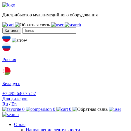
Дистрибьютор мультимедийного оборудования
Каталог
Россия
Беларусь
+7 495 640-75-57
Для дилеров
Ru
/
En
0
0
0
О нас
Направление деятельности