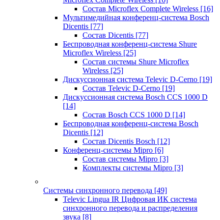
Состав Microflex Complete Wireless
[16]
Мультимедийная конференц-система Bosch
Dicentis
[77]
Состав Dicentis
[77]
Беспроводная конференц-система Shure
Microflex Wireless
[25]
Состав системы Shure Microflex
Wireless
[25]
Дискуссионная система Televic D-Cerno
[19]
Состав Televic D-Cerno
[19]
Дискуссионная система Bosch CCS 1000 D
[14]
Состав Bosch CCS 1000 D
[14]
Беспроводная конференц-система Bosch
Dicentis
[12]
Состав Dicentis Bosch
[12]
Конференц-системы Mipro
[6]
Состав системы Mipro
[3]
Комплекты системы Mipro
[3]
Системы синхронного перевода
[49]
Televic Lingua IR Цифровая ИК система
синхронного перевода и распределения
звука
[8]