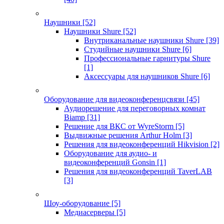
Наушники
[52]
Наушники Shure
[52]
Внутриканальные наушники Shure
[39]
Студийные наушники Shure
[6]
Профессиональные гарнитуры Shure
[1]
Аксессуары для наушников Shure
[6]
Оборудование для видеоконференцсвязи
[45]
Аудиорешение для переговорных комнат
Biamp
[31]
Решение для ВКС от WyreStorm
[5]
Выдвижные решения Arthur Holm
[3]
Решения для видеоконференций Hikvision
[2]
Оборудование для аудио- и
видеоконференций Gonsin
[1]
Решения для видеоконференций TaverLAB
[3]
Шоу-оборудование
[5]
Медиасерверы
[5]