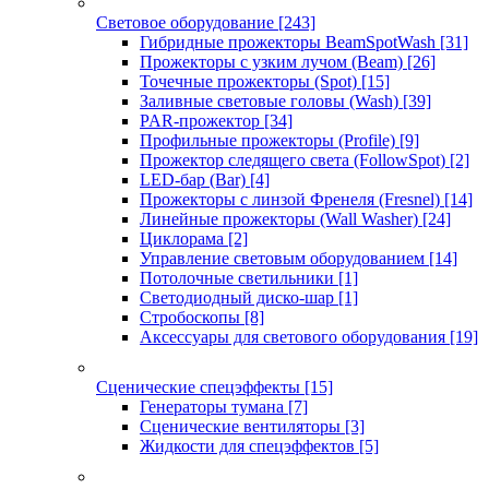
Световое оборудование
[243]
Гибридные прожекторы BeamSpotWash
[31]
Прожекторы с узким лучом (Beam)
[26]
Точечные прожекторы (Spot)
[15]
Заливные световые головы (Wash)
[39]
PAR-прожектор
[34]
Профильные прожекторы (Profile)
[9]
Прожектор следящего света (FollowSpot)
[2]
LED-бар (Bar)
[4]
Прожекторы с линзой Френеля (Fresnel)
[14]
Линейные прожекторы (Wall Washer)
[24]
Циклорама
[2]
Управление световым оборудованием
[14]
Потолочные светильники
[1]
Светодиодный диско-шар
[1]
Стробоскопы
[8]
Аксессуары для светового оборудования
[19]
Сценические спецэффекты
[15]
Генераторы тумана
[7]
Сценические вентиляторы
[3]
Жидкости для спецэффектов
[5]