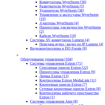
Коммутаторы WyreStorm
[30]
Разветвители WyreStorm
[5]
Удлинители WyreStorm
[38]
Управление и аксессуары WyreStorm
[19]
Адаптеры WyreStorm
[4]
Процессоры для видеостен WyreStorm
[2]
Кабели WyreStorm
[19]
Системы AV коммутации Lumens
[4]
Передача аудио / видео по IP Lumens
[4]
Видеоконтроллеры и ПО Forsite
[8]
Оборудование управления
[104]
Системы управления Extron
[71]
Сенсорные панели Extron
[22]
Процессоры управления Extron
[9]
Лючки Extron
[13]
Контроллеры Extron MediaLink
[11]
Кнопочные панели Extron
[7]
Сетевые кнопочные панели Extron
[8]
Контроллеры рабочего пространства
Extron
[1]
Системы управления Aten
[8]