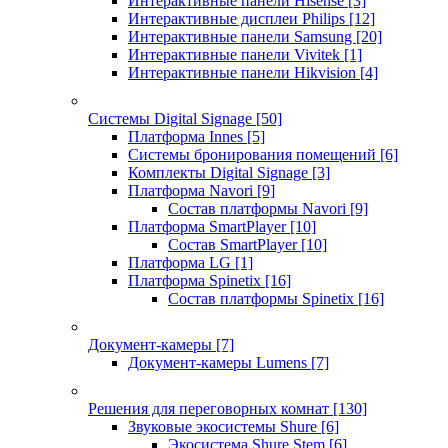
Интерактивные панели Hisense
[3]
Интерактивные дисплеи Philips
[12]
Интерактивные панели Samsung
[20]
Интерактивные панели Vivitek
[1]
Интерактивные панели Hikvision
[4]
Системы Digital Signage
[50]
Платформа Innes
[5]
Системы бронирования помещений
[6]
Комплекты Digital Signage
[3]
Платформа Navori
[9]
Состав платформы Navori
[9]
Платформа SmartPlayer
[10]
Состав SmartPlayer
[10]
Платформа LG
[1]
Платформа Spinetix
[16]
Состав платформы Spinetix
[16]
Документ-камеры
[7]
Документ-камеры Lumens
[7]
Решения для переговорных комнат
[130]
Звуковые экосистемы Shure
[6]
Экосистема Shure Stem
[6]