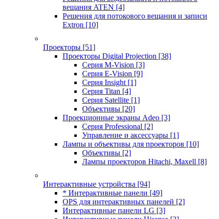
вещания ATEN
[4]
Решения для потокового вещания и записи
Extron
[10]
Проекторы
[51]
Проекторы Digital Projection
[38]
Серия M-Vision
[3]
Серия E-Vision
[9]
Серия Insight
[1]
Серия Titan
[4]
Серия Satellite
[1]
Объективы
[20]
Проекционные экраны Adeo
[3]
Серия Professional
[2]
Управление и аксессуары
[1]
Лампы и объективы для проекторов
[10]
Объективы
[2]
Лампы проекторов Hitachi, Maxell
[8]
Интерактивные устройства
[94]
* Интерактивные панели
[49]
OPS для интерактивных панелей
[2]
Интерактивные панели LG
[3]