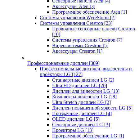
Сенсорные панели Aten
[4]
Аксессуары Aten
[3]
Программное обеспечение Aten
[1]
Системы управления WyreStorm
[2]
Системы управления Crestron
[23]
Проводные сенсорные панели Crestron
[10]
Системы управления Crestron
[7]
Видеосистемы Crestron
[5]
Аксессуары Crestron
[1]
Профессиональные дисплеи
[389]
Профессиональные дисплеи, видеостены и
проекторы LG
[127]
Стандартные дисплеи LG
[2]
Ultra HD дисплеи LG
[26]
Дисплеи для видеостен LG
[13]
Комплекты видеостен LG
[28]
Ultra Stretch дисплеи LG
[2]
Дисплеи повышенной яркости LG
[5]
Прозрачные дисплеи LG
[4]
OLED дисплеи LG
[5]
Сенсорные дисплеи LG
[3]
Проекторы LG
[13]
Программное обеспечение LG
[1]