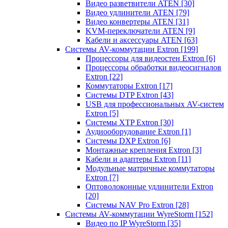
Видео разветвители ATEN
[30]
Видео удлинители ATEN
[79]
Видео конвертеры ATEN
[31]
KVM-переключатели ATEN
[9]
Кабели и аксессуары ATEN
[63]
Системы AV-коммутации Extron
[199]
Процессоры для видеостен Extron
[6]
Процессоры обработки видеосигналов
Extron
[22]
Коммутаторы Extron
[17]
Системы DTP Extron
[43]
USB для профессиональных AV-систем
Extron
[5]
Системы XTP Extron
[30]
Аудиооборудование Extron
[1]
Системы DXP Extron
[6]
Монтажные крепления Extron
[3]
Кабели и адаптеры Extron
[11]
Модульные матричные коммутаторы
Extron
[7]
Оптоволоконные удлинители Extron
[20]
Системы NAV Pro Extron
[28]
Системы AV-коммутации WyreStorm
[152]
Видео по IP WyreStorm
[35]