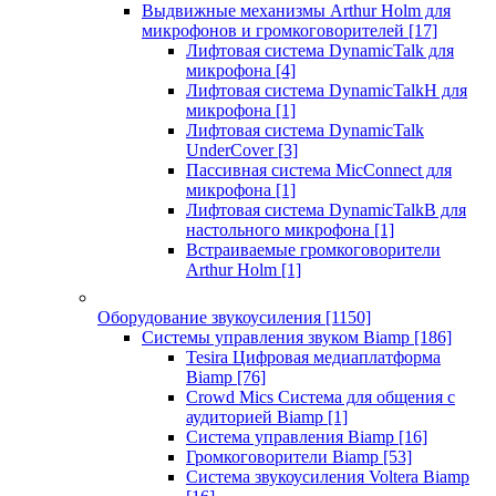
Выдвижные механизмы Arthur Holm для
микрофонов и громкоговорителей
[17]
Лифтовая система DynamicTalk для
микрофона
[4]
Лифтовая система DynamicTalkH для
микрофона
[1]
Лифтовая система DynamicTalk
UnderCover
[3]
Пассивная система MicConnect для
микрофона
[1]
Лифтовая система DynamicTalkB для
настольного микрофона
[1]
Встраиваемые громкоговорители
Arthur Holm
[1]
Оборудование звукоусиления
[1150]
Системы управления звуком Biamp
[186]
Tesira Цифровая медиаплатформа
Biamp
[76]
Crowd Mics Система для общения с
аудиторией Biamp
[1]
Система управления Biamp
[16]
Громкоговорители Biamp
[53]
Система звукоусиления Voltera Biamp