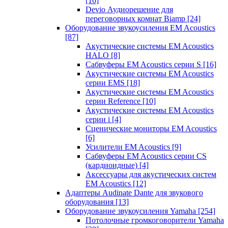
[16]
Devio Аудиорешение для
переговорных комнат Biamp
[24]
Оборудование звукоусиления EM Acoustics
[87]
Акустические системы EM Acoustics
HALO
[8]
Сабвуферы EM Acoustics серии S
[16]
Акустические системы EM Acoustics
серии EMS
[18]
Акустические системы EM Acoustics
серии Reference
[10]
Акустические системы EM Acoustics
серии i
[4]
Сценические мониторы EM Acoustics
[6]
Усилители EM Acoustics
[9]
Сабвуферы EM Acoustics серии CS
(кардиоидные)
[4]
Аксессуары для акустических систем
EM Acoustics
[12]
Адаптеры Audinate Dante для звукового
оборудования
[13]
Оборудование звукоусиления Yamaha
[254]
Потолочные громкоговорители Yamaha