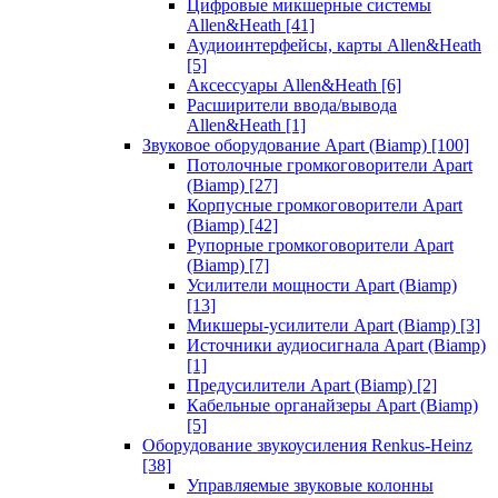
Цифровые микшерные системы
Allen&Heath
[41]
Аудиоинтерфейсы, карты Allen&Heath
[5]
Аксессуары Allen&Heath
[6]
Расширители ввода/вывода
Allen&Heath
[1]
Звуковое оборудование Apart (Biamp)
[100]
Потолочные громкоговорители Apart
(Biamp)
[27]
Корпусные громкоговорители Apart
(Biamp)
[42]
Рупорные громкоговорители Apart
(Biamp)
[7]
Усилители мощности Apart (Biamp)
[13]
Микшеры-усилители Apart (Biamp)
[3]
Источники аудиосигнала Apart (Biamp)
[1]
Предусилители Apart (Biamp)
[2]
Кабельные органайзеры Apart (Biamp)
[5]
Оборудование звукоусиления Renkus-Heinz
[38]
Управляемые звуковые колонны