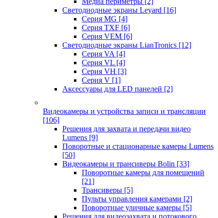
Медиа периметры
[2]
Светодиодные экраны Leyard
[16]
Серия MG
[4]
Серия TXF
[6]
Серия VEM
[6]
Светодиодные экраны LianTronics
[12]
Серия VA
[4]
Серия VL
[4]
Серия VH
[3]
Серия V
[1]
Аксессуары для LED панелей
[2]
Видеокамеры и устройства записи и трансляции
[106]
Решения для захвата и передачи видео
Lumens
[9]
Поворотные и стационарные камеры Lumens
[50]
Видеокамеры и трансиверы Bolin
[33]
Поворотные камеры для помещений
[21]
Трансиверы
[5]
Пульты управления камерами
[2]
Поворотные уличные камеры
[5]
Решения для видеозахвата и потокового