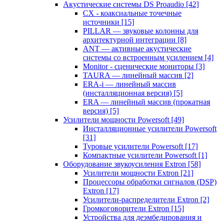
Акустические системы DS Proaudio
[42]
CX - коаксиальные точечные
источники
[15]
PILLAR — звуковые колонны для
архитектурной интеграции
[8]
ANT — активные акустические
системы со встроенным усилением
[4]
Monitor - сценические мониторы
[3]
TAURA — линейный массив
[2]
ERA-i — линейный массив
(инсталляционная версия)
[5]
ERA — линейный массив (прокатная
версия)
[5]
Усилители мощности Powersoft
[49]
Инсталляционные усилители Powersoft
[31]
Туровые усилители Powersoft
[17]
Компактные усилители Powersoft
[1]
Оборудование звукоусиления Extron
[58]
Усилители мощности Extron
[21]
Процессоры обработки сигналов (DSP)
Extron
[17]
Усилители-распределители Extron
[2]
Громкоговорители Extron
[15]
Устройства для деэмбедирования и