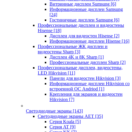
Витринные дисплеи Sumsung
[6]
Информационные дисплеи Samsung
[24]
Гостиничные дисплеи Samsung
[6]
Профессиональные дисплеи и видеостены
Hisense
[18]
Дисплеи для видеостен Hisense
[2]
Информационные дисплеи Hisense
[16]
Профессиональные ЖК дисплеи и
видеостены Sharp
[3]
Дисплеи 4K и 8K Sharp
[1]
Профессиональные дисплеи Sharp
[2]
Профессиональные дисплеи, видеостены,
LED Hikvision
[11]
Панели для видеостен Hikvision
[3]
Информационные дисплеи Hikvision со
встроенной ОС Andriod
[1]
Крепления для экранов и видеостен
Hikvision
[7]
Светодиодные экраны
[143]
Светодиодные экраны AET
[35]
Cерия Koala
[5]
Серия AT
[9]