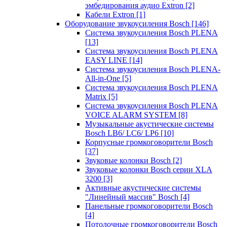
эмбедирования аудио Extron
[2]
Кабели Extron
[1]
Оборудование звукоусиления Bosch
[146]
Система звукоусиления Bosch PLENA
[13]
Система звукоусиления Bosch PLENA
EASY LINE
[14]
Система звукоусиления Bosch PLENA-
All-in-One
[5]
Система звукоусиления Bosch PLENA
Matrix
[5]
Система звукоусиления Bosch PLENA
VOICE ALARM SYSTEM
[8]
Музыкальные акустические системы
Bosch LB6/ LC6/ LP6
[10]
Корпусные громкоговорители Bosch
[37]
Звуковые колонки Bosch
[2]
Звуковые колонки Bosch серии XLA
3200
[3]
Активные акустические системы
"Линейный массив" Bosch
[4]
Панельные громкоговорители Bosch
[4]
Потолочные громкоговорители Bosch