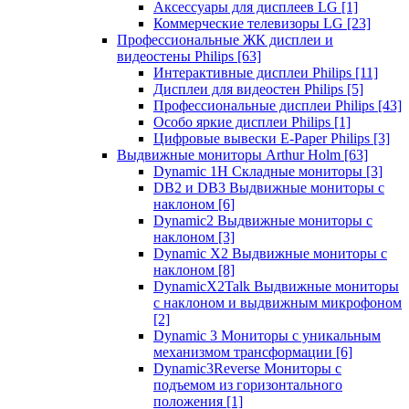
Аксессуары для дисплеев LG
[1]
Коммерческие телевизоры LG
[23]
Профессиональные ЖК дисплеи и
видеостены Philips
[63]
Интерактивные дисплеи Philips
[11]
Дисплеи для видеостен Philips
[5]
Профессиональные дисплеи Philips
[43]
Особо яркие дисплеи Philips
[1]
Цифровые вывески E-Paper Philips
[3]
Выдвижные мониторы Arthur Holm
[63]
Dynamic 1Н Складные мониторы
[3]
DB2 и DB3 Выдвижные мониторы с
наклоном
[6]
Dynamic2 Выдвижные мониторы с
наклоном
[3]
Dynamic X2 Выдвижные мониторы с
наклоном
[8]
DynamicX2Talk Выдвижные мониторы
с наклоном и выдвижным микрофоном
[2]
Dynamic 3 Мониторы с уникальным
механизмом трансформации
[6]
Dynamic3Reverse Мониторы с
подъемом из горизонтального
положения
[1]