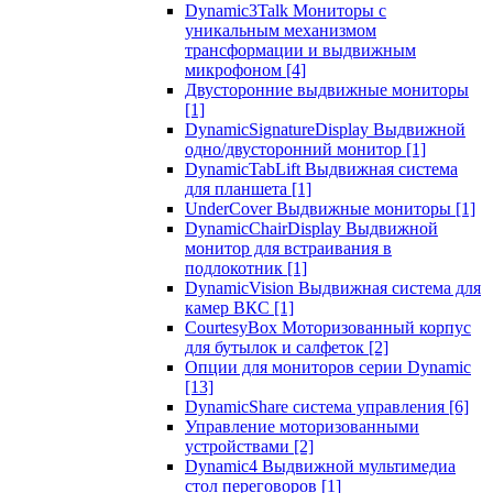
Dynamic3Talk Мониторы с
уникальным механизмом
трансформации и выдвижным
микрофоном
[4]
Двусторонние выдвижные мониторы
[1]
DynamicSignatureDisplay Выдвижной
одно/двусторонний монитор
[1]
DynamicTabLift Выдвижная система
для планшета
[1]
UnderCover Выдвижные мониторы
[1]
DynamicChairDisplay Выдвижной
монитор для встраивания в
подлокотник
[1]
DynamicVision Выдвижная система для
камер ВКС
[1]
CourtesyBox Моторизованный корпус
для бутылок и салфеток
[2]
Опции для мониторов серии Dynamic
[13]
DynamicShare система управления
[6]
Управление моторизованными
устройствами
[2]
Dynamic4 Выдвижной мультимедиа
стол переговоров
[1]