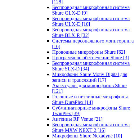
[128]
Беспроводная микрофонная система
Shure QLX-D
[9]
Беспроводная микрофонная система
Shure ULX-D
[10]
Беспроводная микрофонная система
Shure BLX-R
[32]
Системы персонального мониторинга
[16]
Проводные микрофоны Shure
[62]
Программное обеспечение Shure
[3]
Беспроводная микрофонная система
Shure SLX-D
[34]
Микрофоны Shure Motiv Digital для
записи и трансляций
[17]
Аксессуары для микрофонов Shure
[121]
Головные и петличные микрофоны
Shure DuraPlex
[14]
Субминиатюрные микрофоны Shure
TwinPlex
[39]
Антенны RF Venue
[21]
Беспроводная микрофонная система
Shure MXW NEXT 2
[16]
Микрофоны Shure Nexadyne
[10]