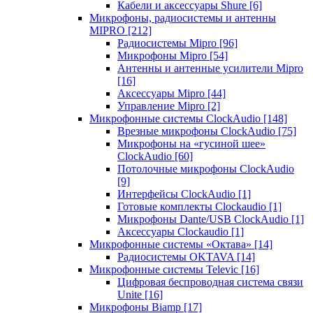
Кабели и аксессуары Shure
[6]
Микрофоны, радиосистемы и антенны
MIPRO
[212]
Радиосистемы Mipro
[96]
Микрофоны Mipro
[54]
Антенны и антенные усилители Mipro
[16]
Аксессуары Mipro
[44]
Управление Mipro
[2]
Микрофонные системы ClockAudio
[148]
Врезные микрофоны ClockAudio
[75]
Микрофоны на «гусиной шее»
ClockAudio
[60]
Потолочные микрофоны ClockAudio
[9]
Интерфейсы ClockAudio
[1]
Готовые комплекты Clockaudio
[1]
Микрофоны Dante/USB ClockAudio
[1]
Аксессуары Clockaudio
[1]
Микрофонные системы «Октава»
[14]
Радиосистемы OKTAVA
[14]
Микрофонные системы Televic
[16]
Цифровая беспроводная система связи
Unite
[16]
Микрофоны Biamp
[17]