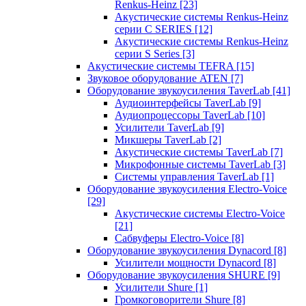
Renkus-Heinz
[23]
Акустические системы Renkus-Heinz
серии C SERIES
[12]
Акустические системы Renkus-Heinz
серии S Series
[3]
Акустические системы TEFRA
[15]
Звуковое оборудование ATEN
[7]
Оборудование звукоусиления TaverLab
[41]
Аудиоинтерфейсы TaverLab
[9]
Аудиопроцессоры TaverLab
[10]
Усилители TaverLab
[9]
Микшеры TaverLab
[2]
Акустические системы TaverLab
[7]
Микрофонные системы TaverLab
[3]
Системы управления TaverLab
[1]
Оборудование звукоусиления Electro-Voice
[29]
Акустические системы Electro-Voice
[21]
Сабвуферы Electro-Voice
[8]
Оборудование звукоусиления Dynacord
[8]
Усилители мощности Dynacord
[8]
Оборудование звукоусиления SHURE
[9]
Усилители Shure
[1]
Громкоговорители Shure
[8]