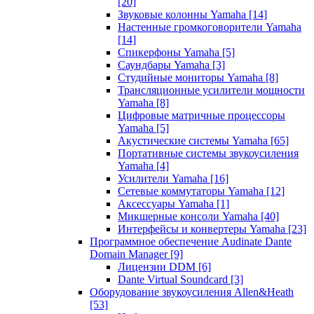
[20]
Звуковые колонны Yamaha
[14]
Настенные громкоговорители Yamaha
[14]
Спикерфоны Yamaha
[5]
Саундбары Yamaha
[3]
Студийные мониторы Yamaha
[8]
Трансляционные усилители мощности
Yamaha
[8]
Цифровые матричные процессоры
Yamaha
[5]
Акустические системы Yamaha
[65]
Портативные системы звукоусиления
Yamaha
[4]
Усилители Yamaha
[16]
Сетевые коммутаторы Yamaha
[12]
Аксессуары Yamaha
[1]
Микшерные консоли Yamaha
[40]
Интерфейсы и конвертеры Yamaha
[23]
Программное обеспечение Audinate Dante
Domain Manager
[9]
Лицензии DDM
[6]
Dante Virtual Soundcard
[3]
Оборудование звукоусиления Allen&Heath
[53]