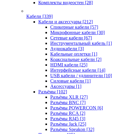
Комплекты видеостен
[28]
Кабели
[339]
Кабели и аксессуары
[212]
Спикерные кабели
[57]
Микрофонные кабели
[30]
Сетевые кабели
[67]
Инструментальный кабель
[1]
Аудиокабели
[3]
Кабельные оплетки
[1]
Коаксиальные кабели
[2]
HDMI кабели
[25]
Интерфейсные кабели
[14]
USB кабели / удлинители
[10]
Силовые кабели
[1]
Аксессуары
[1]
Разъёмы
[102]
Разъёмы XLR
[27]
Разъёмы BNC
[7]
Разъёмы POWERCON
[6]
Разъёмы RCA
[2]
Разъёмы RJ45
[3]
Разъёмы Jack
[25]
Разъёмы Speakon
[32]