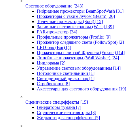
Световое оборудование
[243]
Гибридные прожекторы BeamSpotWash
[31]
Прожекторы с узким лучом (Beam)
[26]
Точечные прожекторы (Spot)
[15]
Заливные световые головы (Wash)
[39]
PAR-прожектор
[34]
Профильные прожекторы (Profile)
[9]
Прожектор следящего света (FollowSpot)
[2]
LED-бар (Bar)
[4]
Прожекторы с линзой Френеля (Fresnel)
[14]
Линейные прожекторы (Wall Washer)
[24]
Циклорама
[2]
Управление световым оборудованием
[14]
Потолочные светильники
[1]
Светодиодный диско-шар
[1]
Стробоскопы
[8]
Аксессуары для светового оборудования
[19]
Сценические спецэффекты
[15]
Генераторы тумана
[7]
Сценические вентиляторы
[3]
Жидкости для спецэффектов
[5]