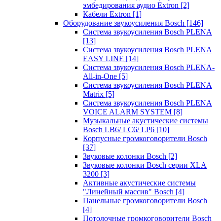
эмбедирования аудио Extron
[2]
Кабели Extron
[1]
Оборудование звукоусиления Bosch
[146]
Система звукоусиления Bosch PLENA
[13]
Система звукоусиления Bosch PLENA
EASY LINE
[14]
Система звукоусиления Bosch PLENA-
All-in-One
[5]
Система звукоусиления Bosch PLENA
Matrix
[5]
Система звукоусиления Bosch PLENA
VOICE ALARM SYSTEM
[8]
Музыкальные акустические системы
Bosch LB6/ LC6/ LP6
[10]
Корпусные громкоговорители Bosch
[37]
Звуковые колонки Bosch
[2]
Звуковые колонки Bosch серии XLA
3200
[3]
Активные акустические системы
"Линейный массив" Bosch
[4]
Панельные громкоговорители Bosch
[4]
Потолочные громкоговорители Bosch