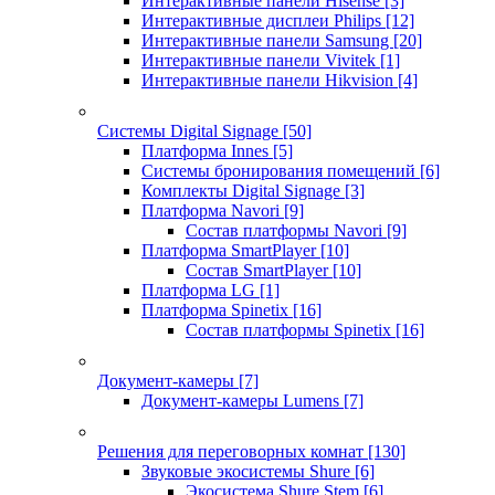
Интерактивные панели Hisense
[3]
Интерактивные дисплеи Philips
[12]
Интерактивные панели Samsung
[20]
Интерактивные панели Vivitek
[1]
Интерактивные панели Hikvision
[4]
Системы Digital Signage
[50]
Платформа Innes
[5]
Системы бронирования помещений
[6]
Комплекты Digital Signage
[3]
Платформа Navori
[9]
Состав платформы Navori
[9]
Платформа SmartPlayer
[10]
Состав SmartPlayer
[10]
Платформа LG
[1]
Платформа Spinetix
[16]
Состав платформы Spinetix
[16]
Документ-камеры
[7]
Документ-камеры Lumens
[7]
Решения для переговорных комнат
[130]
Звуковые экосистемы Shure
[6]
Экосистема Shure Stem
[6]