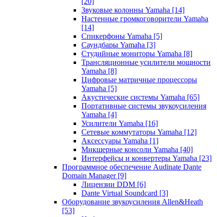
[20]
Звуковые колонны Yamaha
[14]
Настенные громкоговорители Yamaha
[14]
Спикерфоны Yamaha
[5]
Саундбары Yamaha
[3]
Студийные мониторы Yamaha
[8]
Трансляционные усилители мощности
Yamaha
[8]
Цифровые матричные процессоры
Yamaha
[5]
Акустические системы Yamaha
[65]
Портативные системы звукоусиления
Yamaha
[4]
Усилители Yamaha
[16]
Сетевые коммутаторы Yamaha
[12]
Аксессуары Yamaha
[1]
Микшерные консоли Yamaha
[40]
Интерфейсы и конвертеры Yamaha
[23]
Программное обеспечение Audinate Dante
Domain Manager
[9]
Лицензии DDM
[6]
Dante Virtual Soundcard
[3]
Оборудование звукоусиления Allen&Heath
[53]