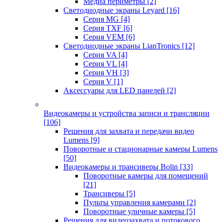
Медиа периметры
[2]
Светодиодные экраны Leyard
[16]
Серия MG
[4]
Серия TXF
[6]
Серия VEM
[6]
Светодиодные экраны LianTronics
[12]
Серия VA
[4]
Серия VL
[4]
Серия VH
[3]
Серия V
[1]
Аксессуары для LED панелей
[2]
Видеокамеры и устройства записи и трансляции
[106]
Решения для захвата и передачи видео
Lumens
[9]
Поворотные и стационарные камеры Lumens
[50]
Видеокамеры и трансиверы Bolin
[33]
Поворотные камеры для помещений
[21]
Трансиверы
[5]
Пульты управления камерами
[2]
Поворотные уличные камеры
[5]
Решения для видеозахвата и потокового