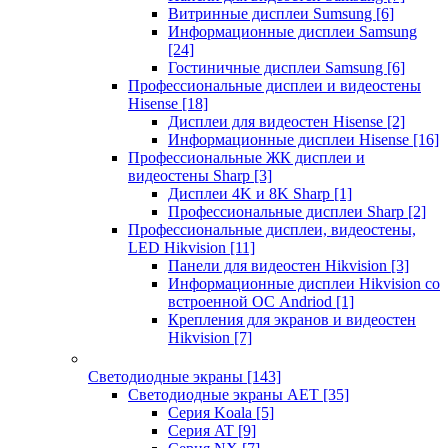
Витринные дисплеи Sumsung
[6]
Информационные дисплеи Samsung
[24]
Гостиничные дисплеи Samsung
[6]
Профессиональные дисплеи и видеостены
Hisense
[18]
Дисплеи для видеостен Hisense
[2]
Информационные дисплеи Hisense
[16]
Профессиональные ЖК дисплеи и
видеостены Sharp
[3]
Дисплеи 4K и 8K Sharp
[1]
Профессиональные дисплеи Sharp
[2]
Профессиональные дисплеи, видеостены,
LED Hikvision
[11]
Панели для видеостен Hikvision
[3]
Информационные дисплеи Hikvision со
встроенной ОС Andriod
[1]
Крепления для экранов и видеостен
Hikvision
[7]
Светодиодные экраны
[143]
Светодиодные экраны AET
[35]
Cерия Koala
[5]
Серия AT
[9]