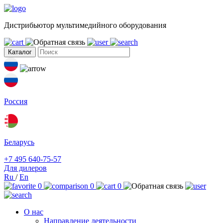
Дистрибьютор мультимедийного оборудования
Каталог
Россия
Беларусь
+7 495 640-75-57
Для дилеров
Ru
/
En
0
0
0
О нас
Направление деятельности