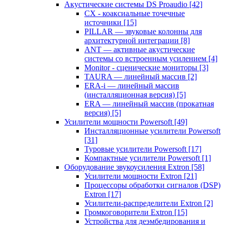
Акустические системы DS Proaudio
[42]
CX - коаксиальные точечные
источники
[15]
PILLAR — звуковые колонны для
архитектурной интеграции
[8]
ANT — активные акустические
системы со встроенным усилением
[4]
Monitor - сценические мониторы
[3]
TAURA — линейный массив
[2]
ERA-i — линейный массив
(инсталляционная версия)
[5]
ERA — линейный массив (прокатная
версия)
[5]
Усилители мощности Powersoft
[49]
Инсталляционные усилители Powersoft
[31]
Туровые усилители Powersoft
[17]
Компактные усилители Powersoft
[1]
Оборудование звукоусиления Extron
[58]
Усилители мощности Extron
[21]
Процессоры обработки сигналов (DSP)
Extron
[17]
Усилители-распределители Extron
[2]
Громкоговорители Extron
[15]
Устройства для деэмбедирования и