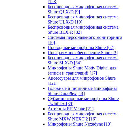
[128]
Беспроводная микрофонная система
Shure QLX-D
[9]
Беспроводная микрофонная система
Shure ULX-D
[10]
Беспроводная микрофонная система
Shure BLX-R
[32]
Системы персонального мониторинга
[16]
Проводные микрофоны Shure
[62]
Программное обеспечение Shure
[3]
Беспроводная микрофонная система
Shure SLX-D
[34]
Микрофоны Shure Motiv Digital для
записи и трансляций
[17]
Аксессуары для микрофонов Shure
[121]
Головные и петличные микрофоны
Shure DuraPlex
[14]
Субминиатюрные микрофоны Shure
TwinPlex
[39]
Антенны RF Venue
[21]
Беспроводная микрофонная система
Shure MXW NEXT 2
[16]
Микрофоны Shure Nexadyne
[10]