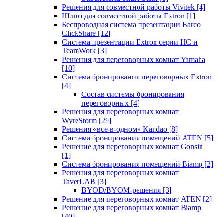
Решения для совместной работы Vivitek
[4]
Шлюз для совместной работы Extron
[1]
Беспроводная система презентации Barco
ClickShare
[12]
Система презентации Extron серии HC и
TeamWork
[3]
Решения для переговорных комнат Yamaha
[10]
Система бронирования переговорных Extron
[4]
Состав системы бронирования
переговорных
[4]
Решения для переговорных комнат
WyreStorm
[29]
Решения «все-в-одном» Kandao
[8]
Система бронирования помещений ATEN
[5]
Решение для переговорных комнат Gonsin
[1]
Система бронирования помещений Biamp
[2]
Решения для переговорных комнат
TaverLAB
[3]
BYOD/BYOM-решения
[3]
Решение для переговорных комнат ATEN
[2]
Решение для переговорных комнат Biamp
[40]