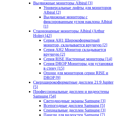
Выдвижные мониторы Albiral
[3]
Универсальные лифты для мониторов
Albiral
[2]
Выдвижные мониторы с
фиксированным углом наклона Albiral
[1]
Стационарные мониторы Albiral (Arthur
Holm)
[42]
Серия AH1 Широкоформатный
монитор, складывается вручную
[2]
Серия AH2 Монитор складывается
вручную
[2]
Серия RISE Настенные мониторы
[14]
Серия DROP Мониторы для установки
в стену
[15]
Опции для мониторов серии RISE и
DROP
[9]
Сверхширокоформатные дисплеи 21:9 Jupiter
[5]
Профессиональные дисплеи и видеостены
Samsung
[54]
Светодиодные экраны Samsung
[3]
Всепогодные дисплеи Samsung
[5]
Специальные дисплеи Samsung
[3]
Панели для видеостен Samsung
[7]