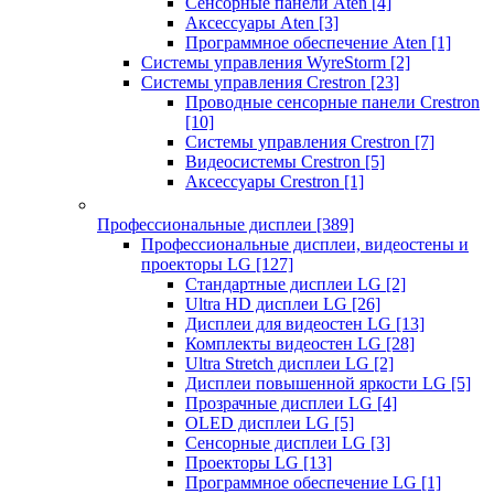
Сенсорные панели Aten
[4]
Аксессуары Aten
[3]
Программное обеспечение Aten
[1]
Системы управления WyreStorm
[2]
Системы управления Crestron
[23]
Проводные сенсорные панели Crestron
[10]
Системы управления Crestron
[7]
Видеосистемы Crestron
[5]
Аксессуары Crestron
[1]
Профессиональные дисплеи
[389]
Профессиональные дисплеи, видеостены и
проекторы LG
[127]
Стандартные дисплеи LG
[2]
Ultra HD дисплеи LG
[26]
Дисплеи для видеостен LG
[13]
Комплекты видеостен LG
[28]
Ultra Stretch дисплеи LG
[2]
Дисплеи повышенной яркости LG
[5]
Прозрачные дисплеи LG
[4]
OLED дисплеи LG
[5]
Сенсорные дисплеи LG
[3]
Проекторы LG
[13]
Программное обеспечение LG
[1]