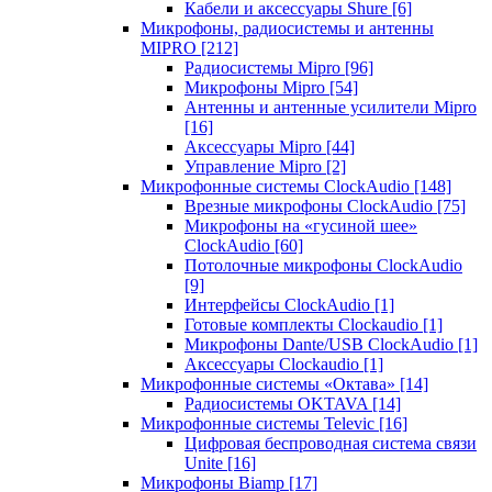
Кабели и аксессуары Shure
[6]
Микрофоны, радиосистемы и антенны
MIPRO
[212]
Радиосистемы Mipro
[96]
Микрофоны Mipro
[54]
Антенны и антенные усилители Mipro
[16]
Аксессуары Mipro
[44]
Управление Mipro
[2]
Микрофонные системы ClockAudio
[148]
Врезные микрофоны ClockAudio
[75]
Микрофоны на «гусиной шее»
ClockAudio
[60]
Потолочные микрофоны ClockAudio
[9]
Интерфейсы ClockAudio
[1]
Готовые комплекты Clockaudio
[1]
Микрофоны Dante/USB ClockAudio
[1]
Аксессуары Clockaudio
[1]
Микрофонные системы «Октава»
[14]
Радиосистемы OKTAVA
[14]
Микрофонные системы Televic
[16]
Цифровая беспроводная система связи
Unite
[16]
Микрофоны Biamp
[17]