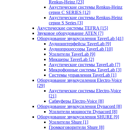
Renkus-Heinz
[23]
Акустические системы Renkus-Heinz
серии C SERIES
[12]
Акустические системы Renkus-Heinz
серии S Series
[3]
Акустические системы TEFRA
[15]
Звуковое оборудование ATEN
[7]
Оборудование звукоусиления TaverLab
[41]
Аудиоинтерфейсы TaverLab
[9]
Аудиопроцессоры TaverLab
[10]
Усилители TaverLab
[9]
Микшеры TaverLab
[2]
Акустические системы TaverLab
[7]
Микрофонные системы TaverLab
[3]
Системы управления TaverLab
[1]
Оборудование звукоусиления Electro-Voice
[29]
Акустические системы Electro-Voice
[21]
Сабвуферы Electro-Voice
[8]
Оборудование звукоусиления Dynacord
[8]
Усилители мощности Dynacord
[8]
Оборудование звукоусиления SHURE
[9]
Усилители Shure
[1]
Громкоговорители Shure
[8]