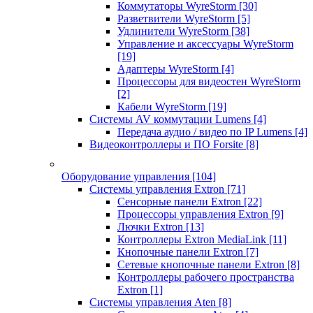
Коммутаторы WyreStorm
[30]
Разветвители WyreStorm
[5]
Удлинители WyreStorm
[38]
Управление и аксессуары WyreStorm
[19]
Адаптеры WyreStorm
[4]
Процессоры для видеостен WyreStorm
[2]
Кабели WyreStorm
[19]
Системы AV коммутации Lumens
[4]
Передача аудио / видео по IP Lumens
[4]
Видеоконтроллеры и ПО Forsite
[8]
Оборудование управления
[104]
Системы управления Extron
[71]
Сенсорные панели Extron
[22]
Процессоры управления Extron
[9]
Лючки Extron
[13]
Контроллеры Extron MediaLink
[11]
Кнопочные панели Extron
[7]
Сетевые кнопочные панели Extron
[8]
Контроллеры рабочего пространства
Extron
[1]
Системы управления Aten
[8]