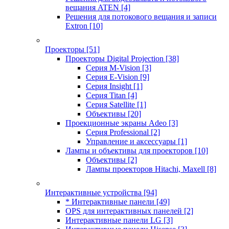
вещания ATEN
[4]
Решения для потокового вещания и записи
Extron
[10]
Проекторы
[51]
Проекторы Digital Projection
[38]
Серия M-Vision
[3]
Серия E-Vision
[9]
Серия Insight
[1]
Серия Titan
[4]
Серия Satellite
[1]
Объективы
[20]
Проекционные экраны Adeo
[3]
Серия Professional
[2]
Управление и аксессуары
[1]
Лампы и объективы для проекторов
[10]
Объективы
[2]
Лампы проекторов Hitachi, Maxell
[8]
Интерактивные устройства
[94]
* Интерактивные панели
[49]
OPS для интерактивных панелей
[2]
Интерактивные панели LG
[3]