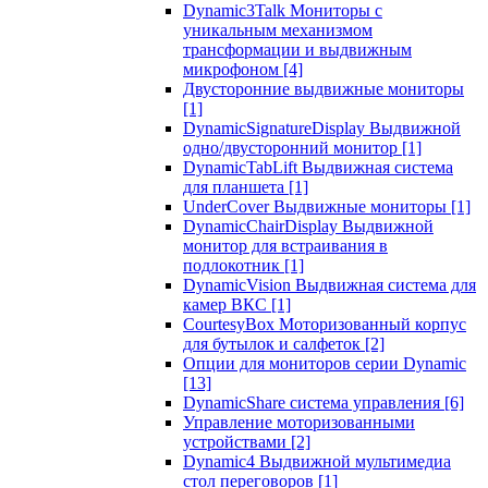
Dynamic3Talk Мониторы с
уникальным механизмом
трансформации и выдвижным
микрофоном
[4]
Двусторонние выдвижные мониторы
[1]
DynamicSignatureDisplay Выдвижной
одно/двусторонний монитор
[1]
DynamicTabLift Выдвижная система
для планшета
[1]
UnderCover Выдвижные мониторы
[1]
DynamicChairDisplay Выдвижной
монитор для встраивания в
подлокотник
[1]
DynamicVision Выдвижная система для
камер ВКС
[1]
CourtesyBox Моторизованный корпус
для бутылок и салфеток
[2]
Опции для мониторов серии Dynamic
[13]
DynamicShare система управления
[6]
Управление моторизованными
устройствами
[2]
Dynamic4 Выдвижной мультимедиа
стол переговоров
[1]