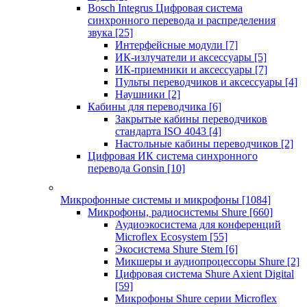
Bosch Integrus Цифровая система
синхронного перевода и распределения
звука
[25]
Интерфейсные модули
[7]
ИК-излучатели и аксессуары
[5]
ИК-приемники и аксессуары
[7]
Пульты переводчиков и аксессуары
[4]
Наушники
[2]
Кабины для переводчика
[6]
Закрытые кабины переводчиков
стандарта ISO 4043
[4]
Настольные кабины переводчиков
[2]
Цифровая ИК система синхронного
перевода Gonsin
[10]
Микрофонные системы и микрофоны
[1084]
Микрофоны, радиосистемы Shure
[660]
Аудиоэкосистема для конференций
Microflex Ecosystem
[55]
Экосистема Shure Stem
[6]
Микшеры и аудиопроцессоры Shure
[2]
Цифровая система Shure Axient Digital
[59]
Микрофоны Shure серии Microflex