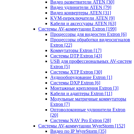
Видео разветвители ATEN
[30]
Видео удлинители ATEN
[79]
Видео конвертеры ATEN
[31]
KVM-переключатели ATEN
[9]
Кабели и аксессуары ATEN
[63]
Системы AV-коммутации Extron
[199]
Процессоры для видеостен Extron
[6]
Процессоры обработки видеосигналов
Extron
[22]
Коммутаторы Extron
[17]
Системы DTP Extron
[43]
USB для профессиональных AV-систем
Extron
[5]
Системы XTP Extron
[30]
Аудиооборудование Extron
[1]
Системы DXP Extron
[6]
Монтажные крепления Extron
[3]
Кабели и адаптеры Extron
[11]
Модульные матричные коммутаторы
Extron
[7]
Оптоволоконные удлинители Extron
[20]
Системы NAV Pro Extron
[28]
Системы AV-коммутации WyreStorm
[152]
Видео по IP WyreStorm
[35]