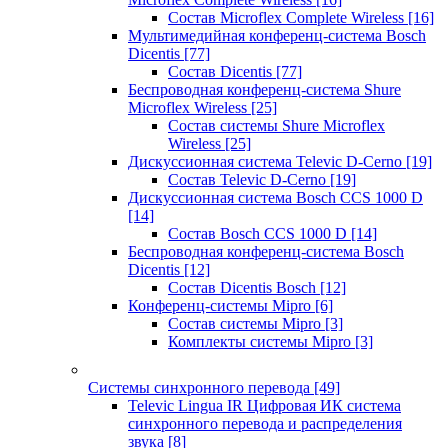
Состав Microflex Complete Wireless
[16]
Мультимедийная конференц-система Bosch
Dicentis
[77]
Состав Dicentis
[77]
Беспроводная конференц-система Shure
Microflex Wireless
[25]
Состав системы Shure Microflex
Wireless
[25]
Дискуссионная система Televic D-Cerno
[19]
Состав Televic D-Cerno
[19]
Дискуссионная система Bosch CCS 1000 D
[14]
Состав Bosch CCS 1000 D
[14]
Беспроводная конференц-система Bosch
Dicentis
[12]
Состав Dicentis Bosch
[12]
Конференц-системы Mipro
[6]
Состав системы Mipro
[3]
Комплекты системы Mipro
[3]
Системы синхронного перевода
[49]
Televic Lingua IR Цифровая ИК система
синхронного перевода и распределения
звука
[8]