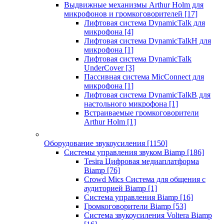
Выдвижные механизмы Arthur Holm для
микрофонов и громкоговорителей
[17]
Лифтовая система DynamicTalk для
микрофона
[4]
Лифтовая система DynamicTalkH для
микрофона
[1]
Лифтовая система DynamicTalk
UnderCover
[3]
Пассивная система MicConnect для
микрофона
[1]
Лифтовая система DynamicTalkB для
настольного микрофона
[1]
Встраиваемые громкоговорители
Arthur Holm
[1]
Оборудование звукоусиления
[1150]
Системы управления звуком Biamp
[186]
Tesira Цифровая медиаплатформа
Biamp
[76]
Crowd Mics Система для общения с
аудиторией Biamp
[1]
Система управления Biamp
[16]
Громкоговорители Biamp
[53]
Система звукоусиления Voltera Biamp