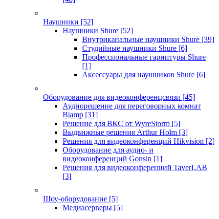
Наушники
[52]
Наушники Shure
[52]
Внутриканальные наушники Shure
[39]
Студийные наушники Shure
[6]
Профессиональные гарнитуры Shure
[1]
Аксессуары для наушников Shure
[6]
Оборудование для видеоконференцсвязи
[45]
Аудиорешение для переговорных комнат
Biamp
[31]
Решение для ВКС от WyreStorm
[5]
Выдвижные решения Arthur Holm
[3]
Решения для видеоконференций Hikvision
[2]
Оборудование для аудио- и
видеоконференций Gonsin
[1]
Решения для видеоконференций TaverLAB
[3]
Шоу-оборудование
[5]
Медиасерверы
[5]