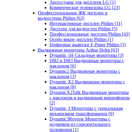
Аксессуары для дисплеев LG
[1]
Коммерческие телевизоры LG
[23]
Профессиональные ЖК дисплеи и
видеостены Philips
[63]
Интерактивные дисплеи Philips
[11]
Дисплеи для видеостен Philips
[5]
Профессиональные дисплеи Philips
[43]
Особо яркие дисплеи Philips
[1]
Цифровые вывески E-Paper Philips
[3]
Выдвижные мониторы Arthur Holm
[63]
Dynamic 1Н Складные мониторы
[3]
DB2 и DB3 Выдвижные мониторы с
наклоном
[6]
Dynamic2 Выдвижные мониторы с
наклоном
[3]
Dynamic X2 Выдвижные мониторы с
наклоном
[8]
DynamicX2Talk Выдвижные мониторы
с наклоном и выдвижным микрофоном
[2]
Dynamic 3 Мониторы с уникальным
механизмом трансформации
[6]
Dynamic3Reverse Мониторы с
подъемом из горизонтального
положения
[1]