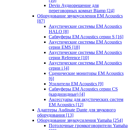
[16]
Devio Аудиорешение для
переговорных комнат Biamp
[24]
Оборудование звукоусиления EM Acoustics
[87]
Акустические системы EM Acoustics
HALO
[8]
Сабвуферы EM Acoustics серии S
[16]
Акустические системы EM Acoustics
серии EMS
[18]
Акустические системы EM Acoustics
серии Reference
[10]
Акустические системы EM Acoustics
серии i
[4]
Сценические мониторы EM Acoustics
[6]
Усилители EM Acoustics
[9]
Сабвуферы EM Acoustics серии CS
(кардиоидные)
[4]
Аксессуары для акустических систем
EM Acoustics
[12]
Адаптеры Audinate Dante для звукового
оборудования
[13]
Оборудование звукоусиления Yamaha
[254]
Потолочные громкоговорители Yamaha