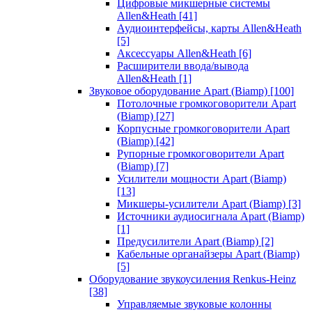
Цифровые микшерные системы
Allen&Heath
[41]
Аудиоинтерфейсы, карты Allen&Heath
[5]
Аксессуары Allen&Heath
[6]
Расширители ввода/вывода
Allen&Heath
[1]
Звуковое оборудование Apart (Biamp)
[100]
Потолочные громкоговорители Apart
(Biamp)
[27]
Корпусные громкоговорители Apart
(Biamp)
[42]
Рупорные громкоговорители Apart
(Biamp)
[7]
Усилители мощности Apart (Biamp)
[13]
Микшеры-усилители Apart (Biamp)
[3]
Источники аудиосигнала Apart (Biamp)
[1]
Предусилители Apart (Biamp)
[2]
Кабельные органайзеры Apart (Biamp)
[5]
Оборудование звукоусиления Renkus-Heinz
[38]
Управляемые звуковые колонны