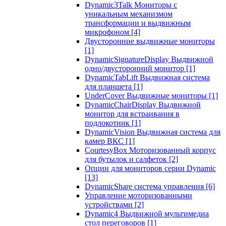
Dynamic3Talk Мониторы с
уникальным механизмом
трансформации и выдвижным
микрофоном
[4]
Двусторонние выдвижные мониторы
[1]
DynamicSignatureDisplay Выдвижной
одно/двусторонний монитор
[1]
DynamicTabLift Выдвижная система
для планшета
[1]
UnderCover Выдвижные мониторы
[1]
DynamicChairDisplay Выдвижной
монитор для встраивания в
подлокотник
[1]
DynamicVision Выдвижная система для
камер ВКС
[1]
CourtesyBox Моторизованный корпус
для бутылок и салфеток
[2]
Опции для мониторов серии Dynamic
[13]
DynamicShare система управления
[6]
Управление моторизованными
устройствами
[2]
Dynamic4 Выдвижной мультимедиа
стол переговоров
[1]