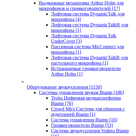
Выдвижные механизмы Arthur Holm для
микрофонов и громкоговорителей
[17]
Лифтовая система DynamicTalk для
микрофона
[4]
Лифтовая система DynamicTalkH для
микрофона
[1]
Лифтовая система DynamicTalk
UnderCover
[3]
Пассивная система MicConnect для
микрофона
[1]
Лифтовая система DynamicTalkB для
настольного микрофона
[1]
Встраиваемые громкоговорители
Arthur Holm
[1]
Оборудование звукоусиления
[1150]
Системы управления звуком Biamp
[186]
Tesira Цифровая медиаплатформа
Biamp
[76]
Crowd Mics Система для общения с
аудиторией Biamp
[1]
Система управления Biamp
[16]
Громкоговорители Biamp
[53]
Система звукоусиления Voltera Biamp