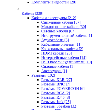
Комплекты видеостен
[28]
Кабели
[339]
Кабели и аксессуары
[212]
Спикерные кабели
[57]
Микрофонные кабели
[30]
Сетевые кабели
[67]
Инструментальный кабель
[1]
Аудиокабели
[3]
Кабельные оплетки
[1]
Коаксиальные кабели
[2]
HDMI кабели
[25]
Интерфейсные кабели
[14]
USB кабели / удлинители
[10]
Силовые кабели
[1]
Аксессуары
[1]
Разъёмы
[102]
Разъёмы XLR
[27]
Разъёмы BNC
[7]
Разъёмы POWERCON
[6]
Разъёмы RCA
[2]
Разъёмы RJ45
[3]
Разъёмы Jack
[25]
Разъёмы Speakon
[32]