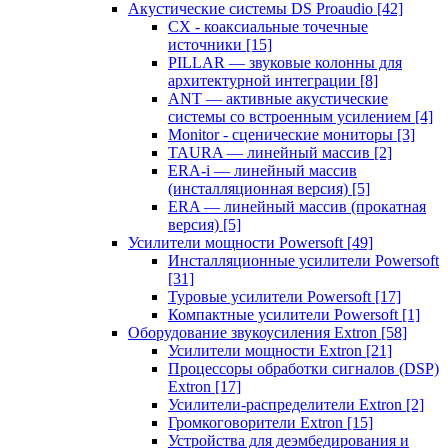
Акустические системы DS Proaudio
[42]
CX - коаксиальные точечные
источники
[15]
PILLAR — звуковые колонны для
архитектурной интеграции
[8]
ANT — активные акустические
системы со встроенным усилением
[4]
Monitor - сценические мониторы
[3]
TAURA — линейный массив
[2]
ERA-i — линейный массив
(инсталляционная версия)
[5]
ERA — линейный массив (прокатная
версия)
[5]
Усилители мощности Powersoft
[49]
Инсталляционные усилители Powersoft
[31]
Туровые усилители Powersoft
[17]
Компактные усилители Powersoft
[1]
Оборудование звукоусиления Extron
[58]
Усилители мощности Extron
[21]
Процессоры обработки сигналов (DSP)
Extron
[17]
Усилители-распределители Extron
[2]
Громкоговорители Extron
[15]
Устройства для деэмбедирования и