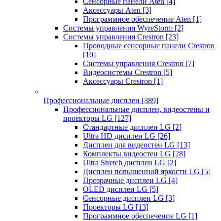
Сенсорные панели Aten
[4]
Аксессуары Aten
[3]
Программное обеспечение Aten
[1]
Системы управления WyreStorm
[2]
Системы управления Crestron
[23]
Проводные сенсорные панели Crestron
[10]
Системы управления Crestron
[7]
Видеосистемы Crestron
[5]
Аксессуары Crestron
[1]
Профессиональные дисплеи
[389]
Профессиональные дисплеи, видеостены и
проекторы LG
[127]
Стандартные дисплеи LG
[2]
Ultra HD дисплеи LG
[26]
Дисплеи для видеостен LG
[13]
Комплекты видеостен LG
[28]
Ultra Stretch дисплеи LG
[2]
Дисплеи повышенной яркости LG
[5]
Прозрачные дисплеи LG
[4]
OLED дисплеи LG
[5]
Сенсорные дисплеи LG
[3]
Проекторы LG
[13]
Программное обеспечение LG
[1]