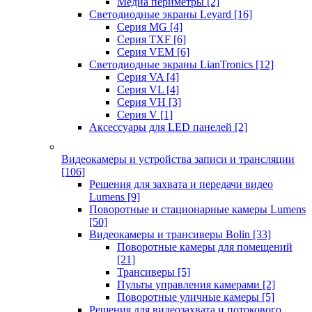
Медиа периметры
[2]
Светодиодные экраны Leyard
[16]
Серия MG
[4]
Серия TXF
[6]
Серия VEM
[6]
Светодиодные экраны LianTronics
[12]
Серия VA
[4]
Серия VL
[4]
Серия VH
[3]
Серия V
[1]
Аксессуары для LED панелей
[2]
Видеокамеры и устройства записи и трансляции
[106]
Решения для захвата и передачи видео
Lumens
[9]
Поворотные и стационарные камеры Lumens
[50]
Видеокамеры и трансиверы Bolin
[33]
Поворотные камеры для помещений
[21]
Трансиверы
[5]
Пульты управления камерами
[2]
Поворотные уличные камеры
[5]
Решения для видеозахвата и потокового