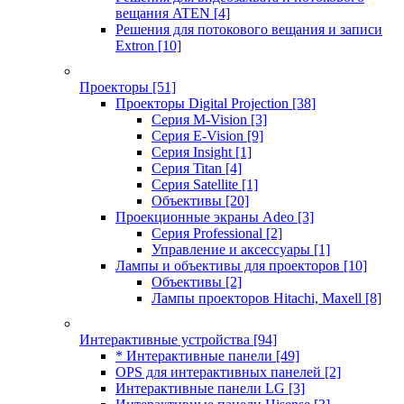
вещания ATEN
[4]
Решения для потокового вещания и записи
Extron
[10]
Проекторы
[51]
Проекторы Digital Projection
[38]
Серия M-Vision
[3]
Серия E-Vision
[9]
Серия Insight
[1]
Серия Titan
[4]
Серия Satellite
[1]
Объективы
[20]
Проекционные экраны Adeo
[3]
Серия Professional
[2]
Управление и аксессуары
[1]
Лампы и объективы для проекторов
[10]
Объективы
[2]
Лампы проекторов Hitachi, Maxell
[8]
Интерактивные устройства
[94]
* Интерактивные панели
[49]
OPS для интерактивных панелей
[2]
Интерактивные панели LG
[3]