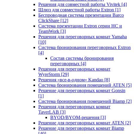
Решения для совместной работы Vivitek
[4]
Шлюз для совместной работы Extron
[1]
Беспроводная система презентации Barco
ClickShare
[12]
Система презентации Extron серии HC и
TeamWork
[3]
Решения для переговорных комнат Yamaha
[10]
Система бронирования переговорных Extron
[4]
Состав системы бронирования
переговорных
[4]
Решения для переговорных комнат
WyreStorm
[29]
Решения «все-в-одном» Kandao
[8]
Система бронирования помещений ATEN
[5]
Решение для переговорных комнат Gonsin
[1]
Система бронирования помещений Biamp
[2]
Решения для переговорных комнат
TaverLAB
[3]
BYOD/BYOM-решения
[3]
Решение для переговорных комнат ATEN
[2]
Решение для переговорных комнат Biamp
[40]