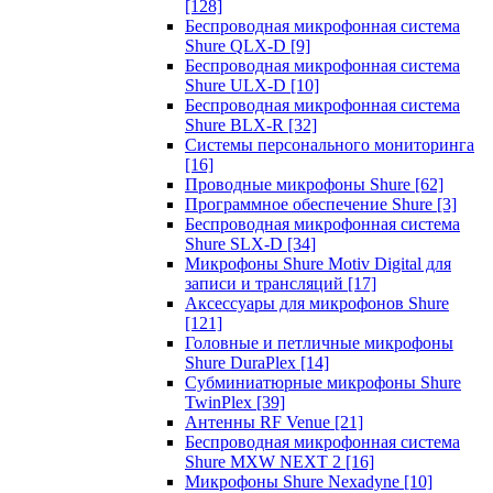
[128]
Беспроводная микрофонная система
Shure QLX-D
[9]
Беспроводная микрофонная система
Shure ULX-D
[10]
Беспроводная микрофонная система
Shure BLX-R
[32]
Системы персонального мониторинга
[16]
Проводные микрофоны Shure
[62]
Программное обеспечение Shure
[3]
Беспроводная микрофонная система
Shure SLX-D
[34]
Микрофоны Shure Motiv Digital для
записи и трансляций
[17]
Аксессуары для микрофонов Shure
[121]
Головные и петличные микрофоны
Shure DuraPlex
[14]
Субминиатюрные микрофоны Shure
TwinPlex
[39]
Антенны RF Venue
[21]
Беспроводная микрофонная система
Shure MXW NEXT 2
[16]
Микрофоны Shure Nexadyne
[10]