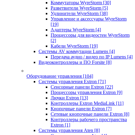
Коммутаторы WyreStorm
[30]
Разветвители WyreStorm
[5]
Удлинители WyreStorm
[38]
Управление и аксессуары WyreStorm
[19]
Адаптеры WyreStorm
[4]
Процессоры для видеостен WyreStorm
[2]
Кабели WyreStorm
[19]
Системы AV коммутации Lumens
[4]
Передача аудио / видео по IP Lumens
[4]
Видеоконтроллеры и ПО Forsite
[8]
Оборудование управления
[104]
Системы управления Extron
[71]
Сенсорные панели Extron
[22]
Процессоры управления Extron
[9]
Лючки Extron
[13]
Контроллеры Extron MediaLink
[11]
Кнопочные панели Extron
[7]
Сетевые кнопочные панели Extron
[8]
Контроллеры рабочего пространства
Extron
[1]
Системы управления Aten
[8]