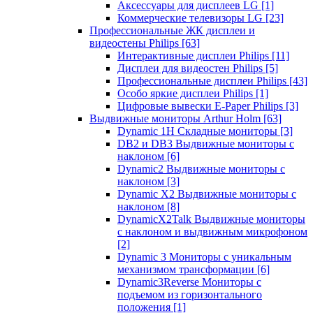
Аксессуары для дисплеев LG
[1]
Коммерческие телевизоры LG
[23]
Профессиональные ЖК дисплеи и
видеостены Philips
[63]
Интерактивные дисплеи Philips
[11]
Дисплеи для видеостен Philips
[5]
Профессиональные дисплеи Philips
[43]
Особо яркие дисплеи Philips
[1]
Цифровые вывески E-Paper Philips
[3]
Выдвижные мониторы Arthur Holm
[63]
Dynamic 1Н Складные мониторы
[3]
DB2 и DB3 Выдвижные мониторы с
наклоном
[6]
Dynamic2 Выдвижные мониторы с
наклоном
[3]
Dynamic X2 Выдвижные мониторы с
наклоном
[8]
DynamicX2Talk Выдвижные мониторы
с наклоном и выдвижным микрофоном
[2]
Dynamic 3 Мониторы с уникальным
механизмом трансформации
[6]
Dynamic3Reverse Мониторы с
подъемом из горизонтального
положения
[1]