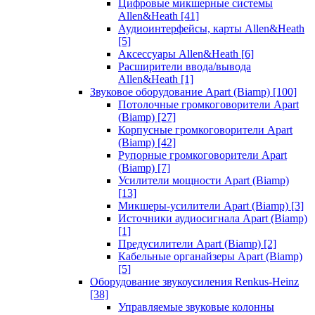
Цифровые микшерные системы
Allen&Heath
[41]
Аудиоинтерфейсы, карты Allen&Heath
[5]
Аксессуары Allen&Heath
[6]
Расширители ввода/вывода
Allen&Heath
[1]
Звуковое оборудование Apart (Biamp)
[100]
Потолочные громкоговорители Apart
(Biamp)
[27]
Корпусные громкоговорители Apart
(Biamp)
[42]
Рупорные громкоговорители Apart
(Biamp)
[7]
Усилители мощности Apart (Biamp)
[13]
Микшеры-усилители Apart (Biamp)
[3]
Источники аудиосигнала Apart (Biamp)
[1]
Предусилители Apart (Biamp)
[2]
Кабельные органайзеры Apart (Biamp)
[5]
Оборудование звукоусиления Renkus-Heinz
[38]
Управляемые звуковые колонны