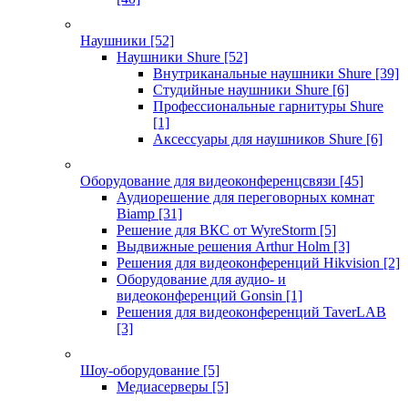
Наушники
[52]
Наушники Shure
[52]
Внутриканальные наушники Shure
[39]
Студийные наушники Shure
[6]
Профессиональные гарнитуры Shure
[1]
Аксессуары для наушников Shure
[6]
Оборудование для видеоконференцсвязи
[45]
Аудиорешение для переговорных комнат
Biamp
[31]
Решение для ВКС от WyreStorm
[5]
Выдвижные решения Arthur Holm
[3]
Решения для видеоконференций Hikvision
[2]
Оборудование для аудио- и
видеоконференций Gonsin
[1]
Решения для видеоконференций TaverLAB
[3]
Шоу-оборудование
[5]
Медиасерверы
[5]