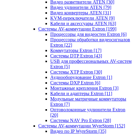
Видео разветвители ATEN
[30]
Видео удлинители ATEN
[79]
Видео конвертеры ATEN
[31]
KVM-переключатели ATEN
[9]
Кабели и аксессуары ATEN
[63]
Системы AV-коммутации Extron
[199]
Процессоры для видеостен Extron
[6]
Процессоры обработки видеосигналов
Extron
[22]
Коммутаторы Extron
[17]
Системы DTP Extron
[43]
USB для профессиональных AV-систем
Extron
[5]
Системы XTP Extron
[30]
Аудиооборудование Extron
[1]
Системы DXP Extron
[6]
Монтажные крепления Extron
[3]
Кабели и адаптеры Extron
[11]
Модульные матричные коммутаторы
Extron
[7]
Оптоволоконные удлинители Extron
[20]
Системы NAV Pro Extron
[28]
Системы AV-коммутации WyreStorm
[152]
Видео по IP WyreStorm
[35]