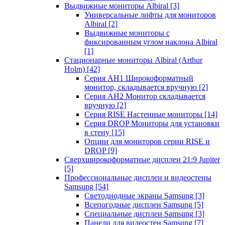
Выдвижные мониторы Albiral
[3]
Универсальные лифты для мониторов
Albiral
[2]
Выдвижные мониторы с
фиксированным углом наклона Albiral
[1]
Стационарные мониторы Albiral (Arthur
Holm)
[42]
Серия AH1 Широкоформатный
монитор, складывается вручную
[2]
Серия AH2 Монитор складывается
вручную
[2]
Серия RISE Настенные мониторы
[14]
Серия DROP Мониторы для установки
в стену
[15]
Опции для мониторов серии RISE и
DROP
[9]
Сверхширокоформатные дисплеи 21:9 Jupiter
[5]
Профессиональные дисплеи и видеостены
Samsung
[54]
Светодиодные экраны Samsung
[3]
Всепогодные дисплеи Samsung
[5]
Специальные дисплеи Samsung
[3]
Панели для видеостен Samsung
[7]