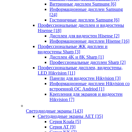
Витринные дисплеи Sumsung
[6]
Информационные дисплеи Samsung
[24]
Гостиничные дисплеи Samsung
[6]
Профессиональные дисплеи и видеостены
Hisense
[18]
Дисплеи для видеостен Hisense
[2]
Информационные дисплеи Hisense
[16]
Профессиональные ЖК дисплеи и
видеостены Sharp
[3]
Дисплеи 4K и 8K Sharp
[1]
Профессиональные дисплеи Sharp
[2]
Профессиональные дисплеи, видеостены,
LED Hikvision
[11]
Панели для видеостен Hikvision
[3]
Информационные дисплеи Hikvision со
встроенной ОС Andriod
[1]
Крепления для экранов и видеостен
Hikvision
[7]
Светодиодные экраны
[143]
Светодиодные экраны AET
[35]
Cерия Koala
[5]
Серия AT
[9]