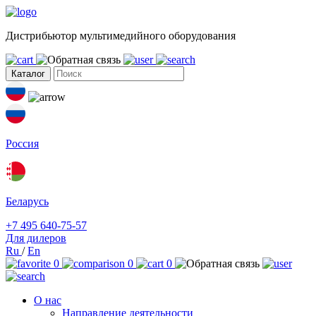
Дистрибьютор мультимедийного оборудования
Каталог
Россия
Беларусь
+7 495 640-75-57
Для дилеров
Ru
/
En
0
0
0
О нас
Направление деятельности