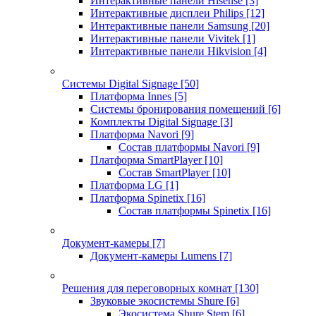
Интерактивные панели Hisense
[3]
Интерактивные дисплеи Philips
[12]
Интерактивные панели Samsung
[20]
Интерактивные панели Vivitek
[1]
Интерактивные панели Hikvision
[4]
Системы Digital Signage
[50]
Платформа Innes
[5]
Системы бронирования помещений
[6]
Комплекты Digital Signage
[3]
Платформа Navori
[9]
Состав платформы Navori
[9]
Платформа SmartPlayer
[10]
Состав SmartPlayer
[10]
Платформа LG
[1]
Платформа Spinetix
[16]
Состав платформы Spinetix
[16]
Документ-камеры
[7]
Документ-камеры Lumens
[7]
Решения для переговорных комнат
[130]
Звуковые экосистемы Shure
[6]
Экосистема Shure Stem
[6]