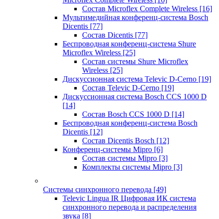
Состав Microflex Complete Wireless
[16]
Мультимедийная конференц-система Bosch
Dicentis
[77]
Состав Dicentis
[77]
Беспроводная конференц-система Shure
Microflex Wireless
[25]
Состав системы Shure Microflex
Wireless
[25]
Дискуссионная система Televic D-Cerno
[19]
Состав Televic D-Cerno
[19]
Дискуссионная система Bosch CCS 1000 D
[14]
Состав Bosch CCS 1000 D
[14]
Беспроводная конференц-система Bosch
Dicentis
[12]
Состав Dicentis Bosch
[12]
Конференц-системы Mipro
[6]
Состав системы Mipro
[3]
Комплекты системы Mipro
[3]
Системы синхронного перевода
[49]
Televic Lingua IR Цифровая ИК система
синхронного перевода и распределения
звука
[8]