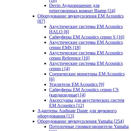
[16]
Devio Аудиорешение для
переговорных комнат Biamp
[24]
Оборудование звукоусиления EM Acoustics
[87]
Акустические системы EM Acoustics
HALO
[8]
Сабвуферы EM Acoustics серии S
[16]
Акустические системы EM Acoustics
серии EMS
[18]
Акустические системы EM Acoustics
серии Reference
[10]
Акустические системы EM Acoustics
серии i
[4]
Сценические мониторы EM Acoustics
[6]
Усилители EM Acoustics
[9]
Сабвуферы EM Acoustics серии CS
(кардиоидные)
[4]
Аксессуары для акустических систем
EM Acoustics
[12]
Адаптеры Audinate Dante для звукового
оборудования
[13]
Оборудование звукоусиления Yamaha
[254]
Потолочные громкоговорители Yamaha