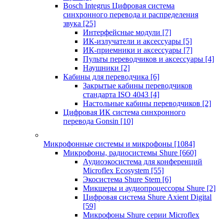
Bosch Integrus Цифровая система
синхронного перевода и распределения
звука
[25]
Интерфейсные модули
[7]
ИК-излучатели и аксессуары
[5]
ИК-приемники и аксессуары
[7]
Пульты переводчиков и аксессуары
[4]
Наушники
[2]
Кабины для переводчика
[6]
Закрытые кабины переводчиков
стандарта ISO 4043
[4]
Настольные кабины переводчиков
[2]
Цифровая ИК система синхронного
перевода Gonsin
[10]
Микрофонные системы и микрофоны
[1084]
Микрофоны, радиосистемы Shure
[660]
Аудиоэкосистема для конференций
Microflex Ecosystem
[55]
Экосистема Shure Stem
[6]
Микшеры и аудиопроцессоры Shure
[2]
Цифровая система Shure Axient Digital
[59]
Микрофоны Shure серии Microflex