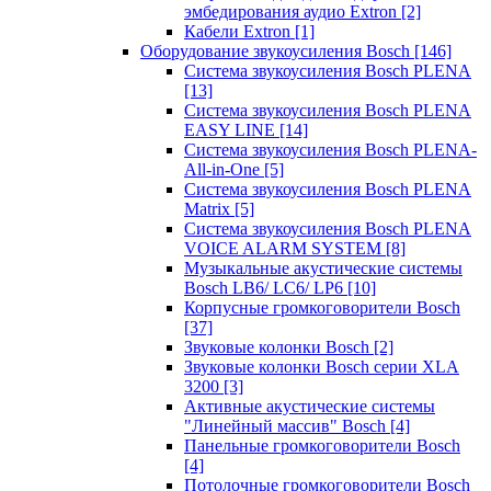
эмбедирования аудио Extron
[2]
Кабели Extron
[1]
Оборудование звукоусиления Bosch
[146]
Система звукоусиления Bosch PLENA
[13]
Система звукоусиления Bosch PLENA
EASY LINE
[14]
Система звукоусиления Bosch PLENA-
All-in-One
[5]
Система звукоусиления Bosch PLENA
Matrix
[5]
Система звукоусиления Bosch PLENA
VOICE ALARM SYSTEM
[8]
Музыкальные акустические системы
Bosch LB6/ LC6/ LP6
[10]
Корпусные громкоговорители Bosch
[37]
Звуковые колонки Bosch
[2]
Звуковые колонки Bosch серии XLA
3200
[3]
Активные акустические системы
"Линейный массив" Bosch
[4]
Панельные громкоговорители Bosch
[4]
Потолочные громкоговорители Bosch