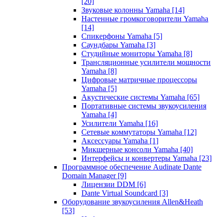
[20]
Звуковые колонны Yamaha
[14]
Настенные громкоговорители Yamaha
[14]
Спикерфоны Yamaha
[5]
Саундбары Yamaha
[3]
Студийные мониторы Yamaha
[8]
Трансляционные усилители мощности
Yamaha
[8]
Цифровые матричные процессоры
Yamaha
[5]
Акустические системы Yamaha
[65]
Портативные системы звукоусиления
Yamaha
[4]
Усилители Yamaha
[16]
Сетевые коммутаторы Yamaha
[12]
Аксессуары Yamaha
[1]
Микшерные консоли Yamaha
[40]
Интерфейсы и конвертеры Yamaha
[23]
Программное обеспечение Audinate Dante
Domain Manager
[9]
Лицензии DDM
[6]
Dante Virtual Soundcard
[3]
Оборудование звукоусиления Allen&Heath
[53]