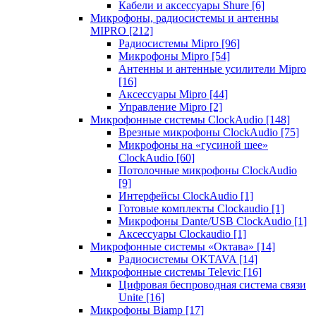
Кабели и аксессуары Shure
[6]
Микрофоны, радиосистемы и антенны
MIPRO
[212]
Радиосистемы Mipro
[96]
Микрофоны Mipro
[54]
Антенны и антенные усилители Mipro
[16]
Аксессуары Mipro
[44]
Управление Mipro
[2]
Микрофонные системы ClockAudio
[148]
Врезные микрофоны ClockAudio
[75]
Микрофоны на «гусиной шее»
ClockAudio
[60]
Потолочные микрофоны ClockAudio
[9]
Интерфейсы ClockAudio
[1]
Готовые комплекты Clockaudio
[1]
Микрофоны Dante/USB ClockAudio
[1]
Аксессуары Clockaudio
[1]
Микрофонные системы «Октава»
[14]
Радиосистемы OKTAVA
[14]
Микрофонные системы Televic
[16]
Цифровая беспроводная система связи
Unite
[16]
Микрофоны Biamp
[17]