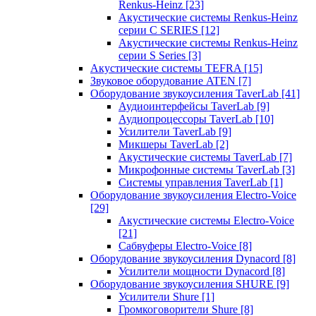
Renkus-Heinz
[23]
Акустические системы Renkus-Heinz
серии C SERIES
[12]
Акустические системы Renkus-Heinz
серии S Series
[3]
Акустические системы TEFRA
[15]
Звуковое оборудование ATEN
[7]
Оборудование звукоусиления TaverLab
[41]
Аудиоинтерфейсы TaverLab
[9]
Аудиопроцессоры TaverLab
[10]
Усилители TaverLab
[9]
Микшеры TaverLab
[2]
Акустические системы TaverLab
[7]
Микрофонные системы TaverLab
[3]
Системы управления TaverLab
[1]
Оборудование звукоусиления Electro-Voice
[29]
Акустические системы Electro-Voice
[21]
Сабвуферы Electro-Voice
[8]
Оборудование звукоусиления Dynacord
[8]
Усилители мощности Dynacord
[8]
Оборудование звукоусиления SHURE
[9]
Усилители Shure
[1]
Громкоговорители Shure
[8]