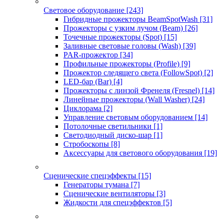
Световое оборудование
[243]
Гибридные прожекторы BeamSpotWash
[31]
Прожекторы с узким лучом (Beam)
[26]
Точечные прожекторы (Spot)
[15]
Заливные световые головы (Wash)
[39]
PAR-прожектор
[34]
Профильные прожекторы (Profile)
[9]
Прожектор следящего света (FollowSpot)
[2]
LED-бар (Bar)
[4]
Прожекторы с линзой Френеля (Fresnel)
[14]
Линейные прожекторы (Wall Washer)
[24]
Циклорама
[2]
Управление световым оборудованием
[14]
Потолочные светильники
[1]
Светодиодный диско-шар
[1]
Стробоскопы
[8]
Аксессуары для светового оборудования
[19]
Сценические спецэффекты
[15]
Генераторы тумана
[7]
Сценические вентиляторы
[3]
Жидкости для спецэффектов
[5]