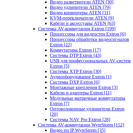
Видео разветвители ATEN
[30]
Видео удлинители ATEN
[79]
Видео конвертеры ATEN
[31]
KVM-переключатели ATEN
[9]
Кабели и аксессуары ATEN
[63]
Системы AV-коммутации Extron
[199]
Процессоры для видеостен Extron
[6]
Процессоры обработки видеосигналов
Extron
[22]
Коммутаторы Extron
[17]
Системы DTP Extron
[43]
USB для профессиональных AV-систем
Extron
[5]
Системы XTP Extron
[30]
Аудиооборудование Extron
[1]
Системы DXP Extron
[6]
Монтажные крепления Extron
[3]
Кабели и адаптеры Extron
[11]
Модульные матричные коммутаторы
Extron
[7]
Оптоволоконные удлинители Extron
[20]
Системы NAV Pro Extron
[28]
Системы AV-коммутации WyreStorm
[152]
Видео по IP WyreStorm
[35]