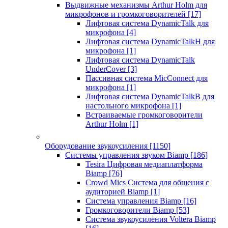
Выдвижные механизмы Arthur Holm для
микрофонов и громкоговорителей
[17]
Лифтовая система DynamicTalk для
микрофона
[4]
Лифтовая система DynamicTalkH для
микрофона
[1]
Лифтовая система DynamicTalk
UnderCover
[3]
Пассивная система MicConnect для
микрофона
[1]
Лифтовая система DynamicTalkB для
настольного микрофона
[1]
Встраиваемые громкоговорители
Arthur Holm
[1]
Оборудование звукоусиления
[1150]
Системы управления звуком Biamp
[186]
Tesira Цифровая медиаплатформа
Biamp
[76]
Crowd Mics Система для общения с
аудиторией Biamp
[1]
Система управления Biamp
[16]
Громкоговорители Biamp
[53]
Система звукоусиления Voltera Biamp