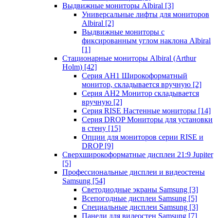
Выдвижные мониторы Albiral
[3]
Универсальные лифты для мониторов
Albiral
[2]
Выдвижные мониторы с
фиксированным углом наклона Albiral
[1]
Стационарные мониторы Albiral (Arthur
Holm)
[42]
Серия AH1 Широкоформатный
монитор, складывается вручную
[2]
Серия AH2 Монитор складывается
вручную
[2]
Серия RISE Настенные мониторы
[14]
Серия DROP Мониторы для установки
в стену
[15]
Опции для мониторов серии RISE и
DROP
[9]
Сверхширокоформатные дисплеи 21:9 Jupiter
[5]
Профессиональные дисплеи и видеостены
Samsung
[54]
Светодиодные экраны Samsung
[3]
Всепогодные дисплеи Samsung
[5]
Специальные дисплеи Samsung
[3]
Панели для видеостен Samsung
[7]