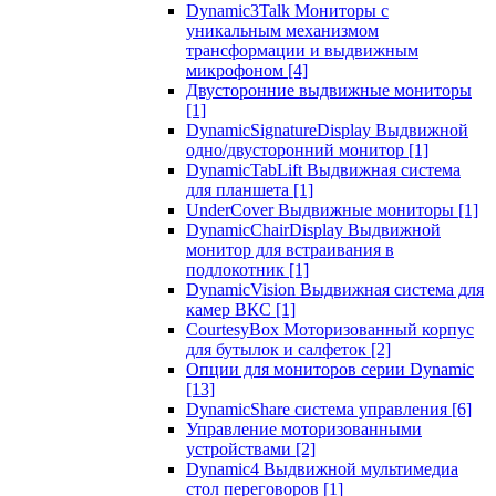
Dynamic3Talk Мониторы с
уникальным механизмом
трансформации и выдвижным
микрофоном
[4]
Двусторонние выдвижные мониторы
[1]
DynamicSignatureDisplay Выдвижной
одно/двусторонний монитор
[1]
DynamicTabLift Выдвижная система
для планшета
[1]
UnderCover Выдвижные мониторы
[1]
DynamicChairDisplay Выдвижной
монитор для встраивания в
подлокотник
[1]
DynamicVision Выдвижная система для
камер ВКС
[1]
CourtesyBox Моторизованный корпус
для бутылок и салфеток
[2]
Опции для мониторов серии Dynamic
[13]
DynamicShare система управления
[6]
Управление моторизованными
устройствами
[2]
Dynamic4 Выдвижной мультимедиа
стол переговоров
[1]