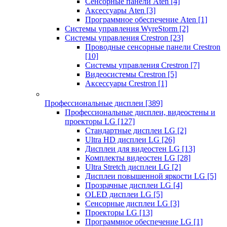
Сенсорные панели Aten
[4]
Аксессуары Aten
[3]
Программное обеспечение Aten
[1]
Системы управления WyreStorm
[2]
Системы управления Crestron
[23]
Проводные сенсорные панели Crestron
[10]
Системы управления Crestron
[7]
Видеосистемы Crestron
[5]
Аксессуары Crestron
[1]
Профессиональные дисплеи
[389]
Профессиональные дисплеи, видеостены и
проекторы LG
[127]
Стандартные дисплеи LG
[2]
Ultra HD дисплеи LG
[26]
Дисплеи для видеостен LG
[13]
Комплекты видеостен LG
[28]
Ultra Stretch дисплеи LG
[2]
Дисплеи повышенной яркости LG
[5]
Прозрачные дисплеи LG
[4]
OLED дисплеи LG
[5]
Сенсорные дисплеи LG
[3]
Проекторы LG
[13]
Программное обеспечение LG
[1]