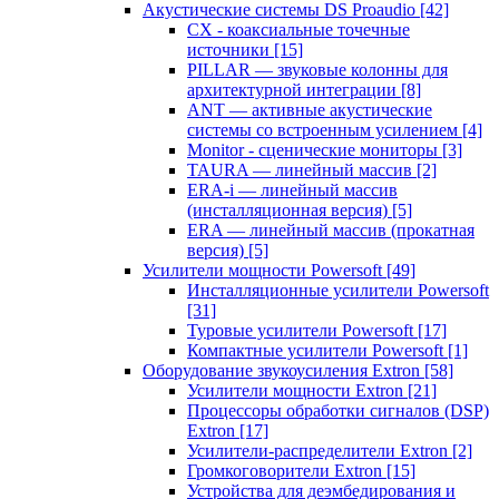
Акустические системы DS Proaudio
[42]
CX - коаксиальные точечные
источники
[15]
PILLAR — звуковые колонны для
архитектурной интеграции
[8]
ANT — активные акустические
системы со встроенным усилением
[4]
Monitor - сценические мониторы
[3]
TAURA — линейный массив
[2]
ERA-i — линейный массив
(инсталляционная версия)
[5]
ERA — линейный массив (прокатная
версия)
[5]
Усилители мощности Powersoft
[49]
Инсталляционные усилители Powersoft
[31]
Туровые усилители Powersoft
[17]
Компактные усилители Powersoft
[1]
Оборудование звукоусиления Extron
[58]
Усилители мощности Extron
[21]
Процессоры обработки сигналов (DSP)
Extron
[17]
Усилители-распределители Extron
[2]
Громкоговорители Extron
[15]
Устройства для деэмбедирования и