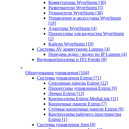
Коммутаторы WyreStorm
[30]
Разветвители WyreStorm
[5]
Удлинители WyreStorm
[38]
Управление и аксессуары WyreStorm
[19]
Адаптеры WyreStorm
[4]
Процессоры для видеостен WyreStorm
[2]
Кабели WyreStorm
[19]
Системы AV коммутации Lumens
[4]
Передача аудио / видео по IP Lumens
[4]
Видеоконтроллеры и ПО Forsite
[8]
Оборудование управления
[104]
Системы управления Extron
[71]
Сенсорные панели Extron
[22]
Процессоры управления Extron
[9]
Лючки Extron
[13]
Контроллеры Extron MediaLink
[11]
Кнопочные панели Extron
[7]
Сетевые кнопочные панели Extron
[8]
Контроллеры рабочего пространства
Extron
[1]
Системы управления Aten
[8]