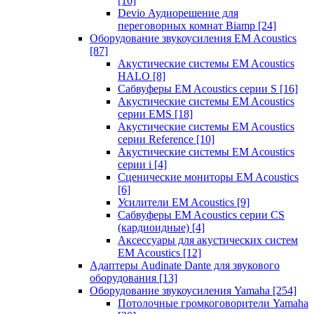
[16]
Devio Аудиорешение для
переговорных комнат Biamp
[24]
Оборудование звукоусиления EM Acoustics
[87]
Акустические системы EM Acoustics
HALO
[8]
Сабвуферы EM Acoustics серии S
[16]
Акустические системы EM Acoustics
серии EMS
[18]
Акустические системы EM Acoustics
серии Reference
[10]
Акустические системы EM Acoustics
серии i
[4]
Сценические мониторы EM Acoustics
[6]
Усилители EM Acoustics
[9]
Сабвуферы EM Acoustics серии CS
(кардиоидные)
[4]
Аксессуары для акустических систем
EM Acoustics
[12]
Адаптеры Audinate Dante для звукового
оборудования
[13]
Оборудование звукоусиления Yamaha
[254]
Потолочные громкоговорители Yamaha