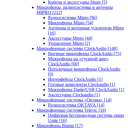
Кабели и аксессуары Shure
[5]
Микрофоны, радиосистемы и антенны
MIPRO
[212]
Радиосистемы Mipro
[96]
Микрофоны Mipro
[54]
Антенны и антенные усилители Mipro
[16]
Аксессуары Mipro
[44]
Управление Mipro
[2]
Микрофонные системы ClockAudio
[148]
Врезные микрофоны ClockAudio
[75]
Микрофоны на «гусиной шее»
ClockAudio
[60]
Потолочные микрофоны ClockAudio
[9]
Интерфейсы ClockAudio
[1]
Готовые комплекты Clockaudio
[1]
Микрофоны Dante/USB ClockAudio
[1]
Аксессуары Clockaudio
[1]
Микрофонные системы «Октава»
[14]
Радиосистемы OKTAVA
[14]
Микрофонные системы Televic
[16]
Цифровая беспроводная система связи
Unite
[16]
Микрофоны Biamp
[17]