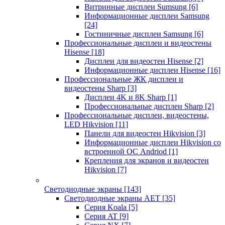
Витринные дисплеи Sumsung
[6]
Информационные дисплеи Samsung
[24]
Гостиничные дисплеи Samsung
[6]
Профессиональные дисплеи и видеостены
Hisense
[18]
Дисплеи для видеостен Hisense
[2]
Информационные дисплеи Hisense
[16]
Профессиональные ЖК дисплеи и
видеостены Sharp
[3]
Дисплеи 4K и 8K Sharp
[1]
Профессиональные дисплеи Sharp
[2]
Профессиональные дисплеи, видеостены,
LED Hikvision
[11]
Панели для видеостен Hikvision
[3]
Информационные дисплеи Hikvision со
встроенной ОС Andriod
[1]
Крепления для экранов и видеостен
Hikvision
[7]
Светодиодные экраны
[143]
Светодиодные экраны AET
[35]
Cерия Koala
[5]
Серия AT
[9]