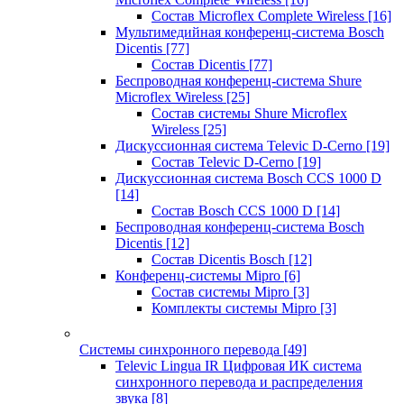
Состав Microflex Complete Wireless
[16]
Мультимедийная конференц-система Bosch
Dicentis
[77]
Состав Dicentis
[77]
Беспроводная конференц-система Shure
Microflex Wireless
[25]
Состав системы Shure Microflex
Wireless
[25]
Дискуссионная система Televic D-Cerno
[19]
Состав Televic D-Cerno
[19]
Дискуссионная система Bosch CCS 1000 D
[14]
Состав Bosch CCS 1000 D
[14]
Беспроводная конференц-система Bosch
Dicentis
[12]
Состав Dicentis Bosch
[12]
Конференц-системы Mipro
[6]
Состав системы Mipro
[3]
Комплекты системы Mipro
[3]
Системы синхронного перевода
[49]
Televic Lingua IR Цифровая ИК система
синхронного перевода и распределения
звука
[8]