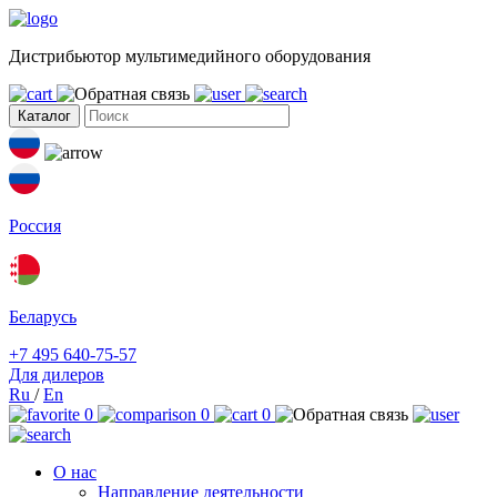
Дистрибьютор мультимедийного оборудования
Каталог
Россия
Беларусь
+7 495 640-75-57
Для дилеров
Ru
/
En
0
0
0
О нас
Направление деятельности