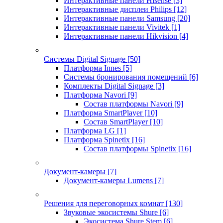
Интерактивные панели Hisense
[3]
Интерактивные дисплеи Philips
[12]
Интерактивные панели Samsung
[20]
Интерактивные панели Vivitek
[1]
Интерактивные панели Hikvision
[4]
Системы Digital Signage
[50]
Платформа Innes
[5]
Системы бронирования помещений
[6]
Комплекты Digital Signage
[3]
Платформа Navori
[9]
Состав платформы Navori
[9]
Платформа SmartPlayer
[10]
Состав SmartPlayer
[10]
Платформа LG
[1]
Платформа Spinetix
[16]
Состав платформы Spinetix
[16]
Документ-камеры
[7]
Документ-камеры Lumens
[7]
Решения для переговорных комнат
[130]
Звуковые экосистемы Shure
[6]
Экосистема Shure Stem
[6]