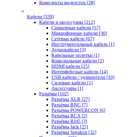
Комплекты видеостен
[28]
Кабели
[339]
Кабели и аксессуары
[212]
Спикерные кабели
[57]
Микрофонные кабели
[30]
Сетевые кабели
[67]
Инструментальный кабель
[1]
Аудиокабели
[3]
Кабельные оплетки
[1]
Коаксиальные кабели
[2]
HDMI кабели
[25]
Интерфейсные кабели
[14]
USB кабели / удлинители
[10]
Силовые кабели
[1]
Аксессуары
[1]
Разъёмы
[102]
Разъёмы XLR
[27]
Разъёмы BNC
[7]
Разъёмы POWERCON
[6]
Разъёмы RCA
[2]
Разъёмы RJ45
[3]
Разъёмы Jack
[25]
Разъёмы Speakon
[32]