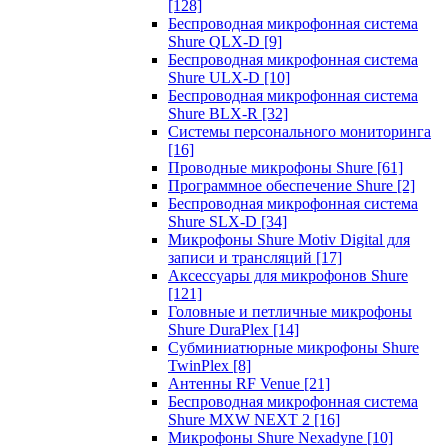
[128]
Беспроводная микрофонная система
Shure QLX-D
[9]
Беспроводная микрофонная система
Shure ULX-D
[10]
Беспроводная микрофонная система
Shure BLX-R
[32]
Системы персонального мониторинга
[16]
Проводные микрофоны Shure
[61]
Программное обеспечение Shure
[2]
Беспроводная микрофонная система
Shure SLX-D
[34]
Микрофоны Shure Motiv Digital для
записи и трансляций
[17]
Аксессуары для микрофонов Shure
[121]
Головные и петличные микрофоны
Shure DuraPlex
[14]
Субминиатюрные микрофоны Shure
TwinPlex
[8]
Антенны RF Venue
[21]
Беспроводная микрофонная система
Shure MXW NEXT 2
[16]
Микрофоны Shure Nexadyne
[10]