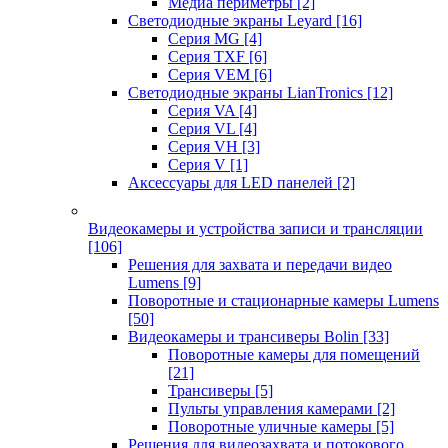
Медиа периметры
[2]
Светодиодные экраны Leyard
[16]
Серия MG
[4]
Серия TXF
[6]
Серия VEM
[6]
Светодиодные экраны LianTronics
[12]
Серия VA
[4]
Серия VL
[4]
Серия VH
[3]
Серия V
[1]
Аксессуары для LED панелей
[2]
Видеокамеры и устройства записи и трансляции
[106]
Решения для захвата и передачи видео
Lumens
[9]
Поворотные и стационарные камеры Lumens
[50]
Видеокамеры и трансиверы Bolin
[33]
Поворотные камеры для помещений
[21]
Трансиверы
[5]
Пульты управления камерами
[2]
Поворотные уличные камеры
[5]
Решения для видеозахвата и потокового