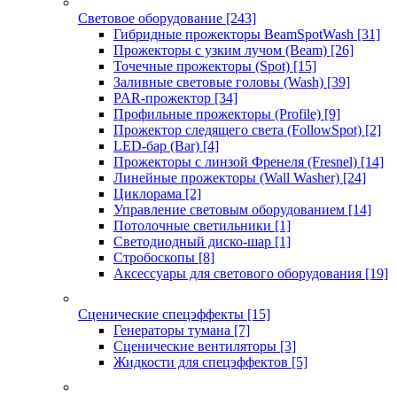
Световое оборудование
[243]
Гибридные прожекторы BeamSpotWash
[31]
Прожекторы с узким лучом (Beam)
[26]
Точечные прожекторы (Spot)
[15]
Заливные световые головы (Wash)
[39]
PAR-прожектор
[34]
Профильные прожекторы (Profile)
[9]
Прожектор следящего света (FollowSpot)
[2]
LED-бар (Bar)
[4]
Прожекторы с линзой Френеля (Fresnel)
[14]
Линейные прожекторы (Wall Washer)
[24]
Циклорама
[2]
Управление световым оборудованием
[14]
Потолочные светильники
[1]
Светодиодный диско-шар
[1]
Стробоскопы
[8]
Аксессуары для светового оборудования
[19]
Сценические спецэффекты
[15]
Генераторы тумана
[7]
Сценические вентиляторы
[3]
Жидкости для спецэффектов
[5]