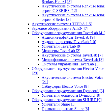
Renkus-Heinz
[23]
Акустические системы Renkus-Heinz
серии C SERIES
[12]
Акустические системы Renkus-Heinz
серии S Series
[3]
Акустические системы TEFRA
[15]
Звуковое оборудование ATEN
[7]
Оборудование звукоусиления TaverLab
[41]
Аудиоинтерфейсы TaverLab
[9]
Аудиопроцессоры TaverLab
[10]
Усилители TaverLab
[9]
Микшеры TaverLab
[2]
Акустические системы TaverLab
[7]
Микрофонные системы TaverLab
[3]
Системы управления TaverLab
[1]
Оборудование звукоусиления Electro-Voice
[29]
Акустические системы Electro-Voice
[21]
Сабвуферы Electro-Voice
[8]
Оборудование звукоусиления Dynacord
[8]
Усилители мощности Dynacord
[8]
Оборудование звукоусиления SHURE
[9]
Усилители Shure
[1]
Громкоговорители Shure
[8]