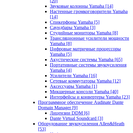
[20]
Звуковые колонны Yamaha
[14]
Настенные громкоговорители Yamaha
[14]
Спикерфоны Yamaha
[5]
Саундбары Yamaha
[3]
Студийные мониторы Yamaha
[8]
Трансляционные усилители мощности
Yamaha
[8]
Цифровые матричные процессоры
Yamaha
[5]
Акустические системы Yamaha
[65]
Портативные системы звукоусиления
Yamaha
[4]
Усилители Yamaha
[16]
Сетевые коммутаторы Yamaha
[12]
Аксессуары Yamaha
[1]
Микшерные консоли Yamaha
[40]
Интерфейсы и конвертеры Yamaha
[23]
Программное обеспечение Audinate Dante
Domain Manager
[9]
Лицензии DDM
[6]
Dante Virtual Soundcard
[3]
Оборудование звукоусиления Allen&Heath
[53]