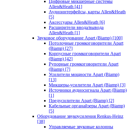
Цифровые микшерные системы
Allen&Heath
[41]
Аудиоинтерфейсы, карты Allen&Heath
[5]
Аксессуары Allen&Heath
[6]
Расширители ввода/вывода
Allen&Heath
[1]
Звуковое оборудование Apart (Biamp)
[100]
Потолочные громкоговорители Apart
(Biamp)
[27]
Корпусные громкоговорители Apart
(Biamp)
[42]
Рупорные громкоговорители Apart
(Biamp)
[7]
Усилители мощности Apart (Biamp)
[13]
Микшеры-усилители Apart (Biamp)
[3]
Источники аудиосигнала Apart (Biamp)
[1]
Предусилители Apart (Biamp)
[2]
Кабельные органайзеры Apart (Biamp)
[5]
Оборудование звукоусиления Renkus-Heinz
[38]
Управляемые звуковые колонны