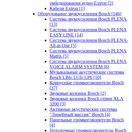
эмбедирования аудио Extron
[2]
Кабели Extron
[1]
Оборудование звукоусиления Bosch
[146]
Система звукоусиления Bosch PLENA
[13]
Система звукоусиления Bosch PLENA
EASY LINE
[14]
Система звукоусиления Bosch PLENA-
All-in-One
[5]
Система звукоусиления Bosch PLENA
Matrix
[5]
Система звукоусиления Bosch PLENA
VOICE ALARM SYSTEM
[8]
Музыкальные акустические системы
Bosch LB6/ LC6/ LP6
[10]
Корпусные громкоговорители Bosch
[37]
Звуковые колонки Bosch
[2]
Звуковые колонки Bosch серии XLA
3200
[3]
Активные акустические системы
"Линейный массив" Bosch
[4]
Панельные громкоговорители Bosch
[4]
Потолочные громкоговорители Bosch