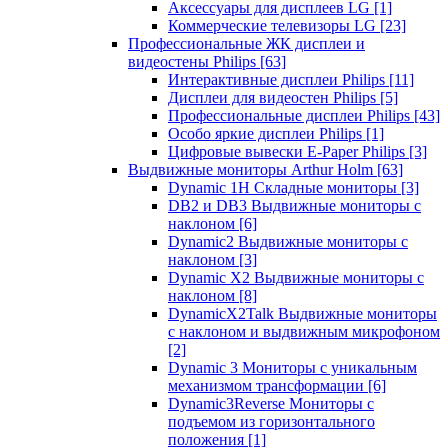
Аксессуары для дисплеев LG
[1]
Коммерческие телевизоры LG
[23]
Профессиональные ЖК дисплеи и
видеостены Philips
[63]
Интерактивные дисплеи Philips
[11]
Дисплеи для видеостен Philips
[5]
Профессиональные дисплеи Philips
[43]
Особо яркие дисплеи Philips
[1]
Цифровые вывески E-Paper Philips
[3]
Выдвижные мониторы Arthur Holm
[63]
Dynamic 1Н Складные мониторы
[3]
DB2 и DB3 Выдвижные мониторы с
наклоном
[6]
Dynamic2 Выдвижные мониторы с
наклоном
[3]
Dynamic X2 Выдвижные мониторы с
наклоном
[8]
DynamicX2Talk Выдвижные мониторы
с наклоном и выдвижным микрофоном
[2]
Dynamic 3 Мониторы с уникальным
механизмом трансформации
[6]
Dynamic3Reverse Мониторы с
подъемом из горизонтального
положения
[1]