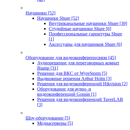
Наушники
[52]
Наушники Shure
[52]
Внутриканальные наушники Shure
[39]
Студийные наушники Shure
[6]
Профессиональные гарнитуры Shure
[1]
Аксессуары для наушников Shure
[6]
Оборудование для видеоконференцсвязи
[45]
Аудиорешение для переговорных комнат
Biamp
[31]
Решение для ВКС от WyreStorm
[5]
Выдвижные решения Arthur Holm
[3]
Решения для видеоконференций Hikvision
[2]
Оборудование для аудио- и
видеоконференций Gonsin
[1]
Решения для видеоконференций TaverLAB
[3]
Шоу-оборудование
[5]
Медиасерверы
[5]