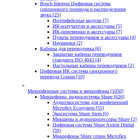
Bosch Integrus Цифровая система
синхронного перевода и распределения
звука
[25]
Интерфейсные модули
[7]
ИК-излучатели и аксессуары
[5]
ИК-приемники и аксессуары
[7]
Пульты переводчиков и аксессуары
[4]
Наушники
[2]
Кабины для переводчика
[6]
Закрытые кабины переводчиков
стандарта ISO 4043
[4]
Настольные кабины переводчиков
[2]
Цифровая ИК система синхронного
перевода Gonsin
[10]
Микрофонные системы и микрофоны
[1050]
Микрофоны, радиосистемы Shure
[626]
Аудиоэкосистема для конференций
Microflex Ecosystem
[55]
Экосистема Shure Stem
[6]
Микшеры и аудиопроцессоры Shure
[2]
Цифровая система Shure Axient Digital
[59]
Микрофоны Shure серии Microflex