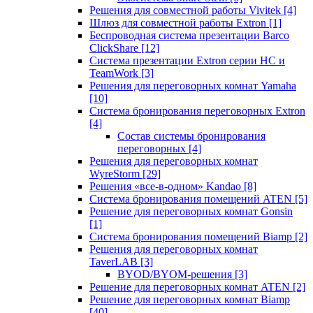
Решения для совместной работы Vivitek
[4]
Шлюз для совместной работы Extron
[1]
Беспроводная система презентации Barco
ClickShare
[12]
Система презентации Extron серии HC и
TeamWork
[3]
Решения для переговорных комнат Yamaha
[10]
Система бронирования переговорных Extron
[4]
Состав системы бронирования
переговорных
[4]
Решения для переговорных комнат
WyreStorm
[29]
Решения «все-в-одном» Kandao
[8]
Система бронирования помещений ATEN
[5]
Решение для переговорных комнат Gonsin
[1]
Система бронирования помещений Biamp
[2]
Решения для переговорных комнат
TaverLAB
[3]
BYOD/BYOM-решения
[3]
Решение для переговорных комнат ATEN
[2]
Решение для переговорных комнат Biamp
[40]