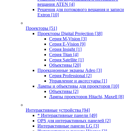
вещания ATEN
[4]
Решения для потокового вещания и записи
Extron
[10]
Проекторы
[51]
Проекторы Digital Projection
[38]
Серия M-Vision
[3]
Серия E-Vision
[9]
Серия Insight
[1]
Серия Titan
[4]
Серия Satellite
[1]
Объективы
[20]
Проекционные экраны Adeo
[3]
Серия Professional
[2]
Управление и аксессуары
[1]
Лампы и объективы для проекторов
[10]
Объективы
[2]
Лампы проекторов Hitachi, Maxell
[8]
Интерактивные устройства
[94]
* Интерактивные панели
[49]
OPS для интерактивных панелей
[2]
Интерактивные панели LG
[3]