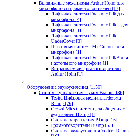
Выдвижные механизмы Arthur Holm для
микрофонов и громкоговорителей
[17]
Лифтовая система DynamicTalk для
микрофона
[4]
Лифтовая система DynamicTalkH для
микрофона
[1]
Лифтовая система DynamicTalk
UnderCover
[3]
Пассивная система MicConnect для
микрофона
[1]
Лифтовая система DynamicTalkB для
настольного микрофона
[1]
Встраиваемые громкоговорители
Arthur Holm
[1]
Оборудование звукоусиления
[1150]
Системы управления звуком Biamp
[186]
Tesira Цифровая медиаплатформа
Biamp
[76]
Crowd Mics Система для общения с
аудиторией Biamp
[1]
Система управления Biamp
[16]
Громкоговорители Biamp
[53]
Система звукоусиления Voltera Biamp