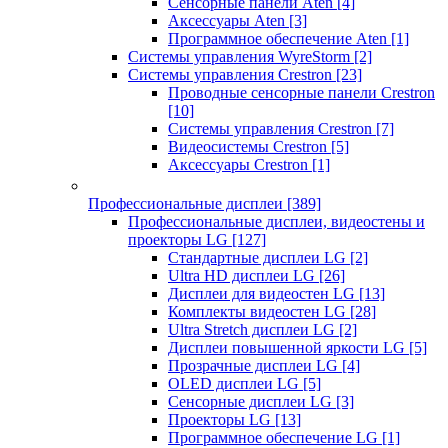
Сенсорные панели Aten
[4]
Аксессуары Aten
[3]
Программное обеспечение Aten
[1]
Системы управления WyreStorm
[2]
Системы управления Crestron
[23]
Проводные сенсорные панели Crestron
[10]
Системы управления Crestron
[7]
Видеосистемы Crestron
[5]
Аксессуары Crestron
[1]
Профессиональные дисплеи
[389]
Профессиональные дисплеи, видеостены и
проекторы LG
[127]
Стандартные дисплеи LG
[2]
Ultra HD дисплеи LG
[26]
Дисплеи для видеостен LG
[13]
Комплекты видеостен LG
[28]
Ultra Stretch дисплеи LG
[2]
Дисплеи повышенной яркости LG
[5]
Прозрачные дисплеи LG
[4]
OLED дисплеи LG
[5]
Сенсорные дисплеи LG
[3]
Проекторы LG
[13]
Программное обеспечение LG
[1]