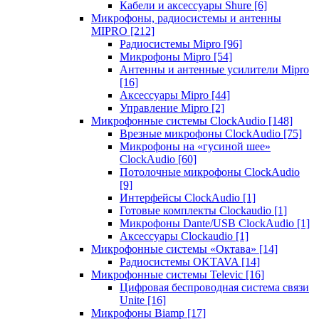
Кабели и аксессуары Shure
[6]
Микрофоны, радиосистемы и антенны
MIPRO
[212]
Радиосистемы Mipro
[96]
Микрофоны Mipro
[54]
Антенны и антенные усилители Mipro
[16]
Аксессуары Mipro
[44]
Управление Mipro
[2]
Микрофонные системы ClockAudio
[148]
Врезные микрофоны ClockAudio
[75]
Микрофоны на «гусиной шее»
ClockAudio
[60]
Потолочные микрофоны ClockAudio
[9]
Интерфейсы ClockAudio
[1]
Готовые комплекты Clockaudio
[1]
Микрофоны Dante/USB ClockAudio
[1]
Аксессуары Clockaudio
[1]
Микрофонные системы «Октава»
[14]
Радиосистемы OKTAVA
[14]
Микрофонные системы Televic
[16]
Цифровая беспроводная система связи
Unite
[16]
Микрофоны Biamp
[17]