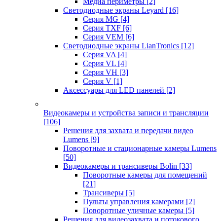
Медиа периметры
[2]
Светодиодные экраны Leyard
[16]
Серия MG
[4]
Серия TXF
[6]
Серия VEM
[6]
Светодиодные экраны LianTronics
[12]
Серия VA
[4]
Серия VL
[4]
Серия VH
[3]
Серия V
[1]
Аксессуары для LED панелей
[2]
Видеокамеры и устройства записи и трансляции
[106]
Решения для захвата и передачи видео
Lumens
[9]
Поворотные и стационарные камеры Lumens
[50]
Видеокамеры и трансиверы Bolin
[33]
Поворотные камеры для помещений
[21]
Трансиверы
[5]
Пульты управления камерами
[2]
Поворотные уличные камеры
[5]
Решения для видеозахвата и потокового