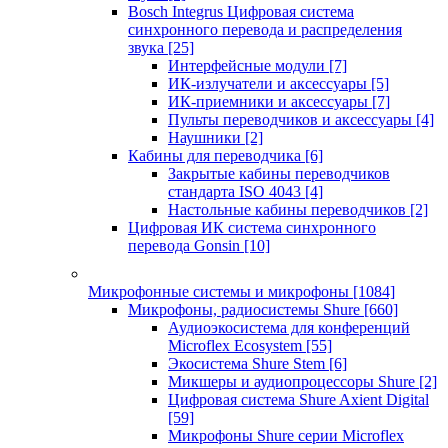
Bosch Integrus Цифровая система
синхронного перевода и распределения
звука
[25]
Интерфейсные модули
[7]
ИК-излучатели и аксессуары
[5]
ИК-приемники и аксессуары
[7]
Пульты переводчиков и аксессуары
[4]
Наушники
[2]
Кабины для переводчика
[6]
Закрытые кабины переводчиков
стандарта ISO 4043
[4]
Настольные кабины переводчиков
[2]
Цифровая ИК система синхронного
перевода Gonsin
[10]
Микрофонные системы и микрофоны
[1084]
Микрофоны, радиосистемы Shure
[660]
Аудиоэкосистема для конференций
Microflex Ecosystem
[55]
Экосистема Shure Stem
[6]
Микшеры и аудиопроцессоры Shure
[2]
Цифровая система Shure Axient Digital
[59]
Микрофоны Shure серии Microflex