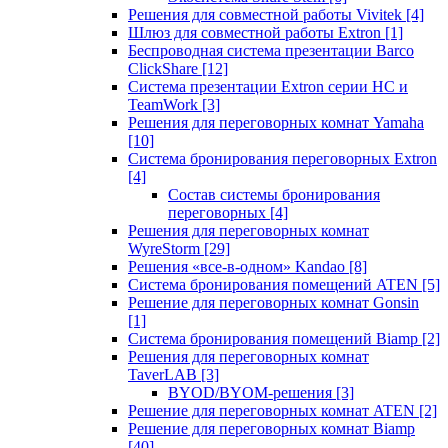
Решения для совместной работы Vivitek
[4]
Шлюз для совместной работы Extron
[1]
Беспроводная система презентации Barco
ClickShare
[12]
Система презентации Extron серии HC и
TeamWork
[3]
Решения для переговорных комнат Yamaha
[10]
Система бронирования переговорных Extron
[4]
Состав системы бронирования
переговорных
[4]
Решения для переговорных комнат
WyreStorm
[29]
Решения «все-в-одном» Kandao
[8]
Система бронирования помещений ATEN
[5]
Решение для переговорных комнат Gonsin
[1]
Система бронирования помещений Biamp
[2]
Решения для переговорных комнат
TaverLAB
[3]
BYOD/BYOM-решения
[3]
Решение для переговорных комнат ATEN
[2]
Решение для переговорных комнат Biamp
[40]