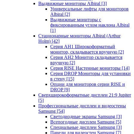
Выдвижные мониторы Albiral
[3]
Универсальные лифты для мониторов
Albiral
[2]
Выдвижные мониторы с
фиксированным углом наклона Albiral
[1]
Стационарные мониторы Albiral (Arthur
Holm)
[42]
Серия AH1 Широкоформатный
монитор, складывается вручную
[2]
Серия AH2 Монитор складывается
вручную
[2]
Серия RISE Настенные мониторы
[14]
Серия DROP Мониторы для установки
в стену
[15]
Опции для мониторов серии RISE и
DROP
[9]
Сверхширокоформатные дисплеи 21:9 Jupiter
[5]
Профессиональные дисплеи и видеостены
Samsung
[54]
Светодиодные экраны Samsung
[3]
Всепогодные дисплеи Samsung
[5]
Специальные дисплеи Samsung
[3]
Панели для видеостен Samsung
[7]