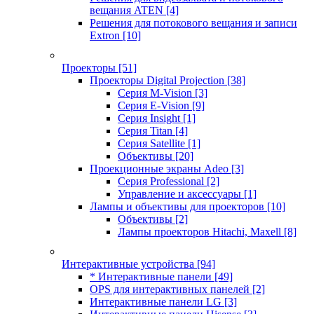
вещания ATEN
[4]
Решения для потокового вещания и записи
Extron
[10]
Проекторы
[51]
Проекторы Digital Projection
[38]
Серия M-Vision
[3]
Серия E-Vision
[9]
Серия Insight
[1]
Серия Titan
[4]
Серия Satellite
[1]
Объективы
[20]
Проекционные экраны Adeo
[3]
Серия Professional
[2]
Управление и аксессуары
[1]
Лампы и объективы для проекторов
[10]
Объективы
[2]
Лампы проекторов Hitachi, Maxell
[8]
Интерактивные устройства
[94]
* Интерактивные панели
[49]
OPS для интерактивных панелей
[2]
Интерактивные панели LG
[3]