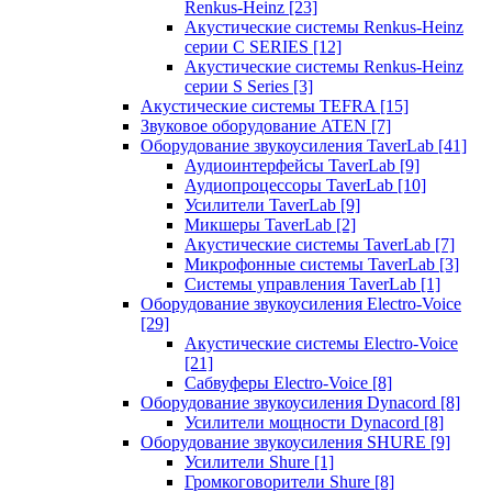
Renkus-Heinz
[23]
Акустические системы Renkus-Heinz
серии C SERIES
[12]
Акустические системы Renkus-Heinz
серии S Series
[3]
Акустические системы TEFRA
[15]
Звуковое оборудование ATEN
[7]
Оборудование звукоусиления TaverLab
[41]
Аудиоинтерфейсы TaverLab
[9]
Аудиопроцессоры TaverLab
[10]
Усилители TaverLab
[9]
Микшеры TaverLab
[2]
Акустические системы TaverLab
[7]
Микрофонные системы TaverLab
[3]
Системы управления TaverLab
[1]
Оборудование звукоусиления Electro-Voice
[29]
Акустические системы Electro-Voice
[21]
Сабвуферы Electro-Voice
[8]
Оборудование звукоусиления Dynacord
[8]
Усилители мощности Dynacord
[8]
Оборудование звукоусиления SHURE
[9]
Усилители Shure
[1]
Громкоговорители Shure
[8]