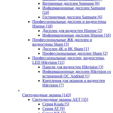
Витринные дисплеи Sumsung
[6]
Информационные дисплеи Samsung
[24]
Гостиничные дисплеи Samsung
[6]
Профессиональные дисплеи и видеостены
Hisense
[18]
Дисплеи для видеостен Hisense
[2]
Информационные дисплеи Hisense
[16]
Профессиональные ЖК дисплеи и
видеостены Sharp
[3]
Дисплеи 4K и 8K Sharp
[1]
Профессиональные дисплеи Sharp
[2]
Профессиональные дисплеи, видеостены,
LED Hikvision
[11]
Панели для видеостен Hikvision
[3]
Информационные дисплеи Hikvision со
встроенной ОС Andriod
[1]
Крепления для экранов и видеостен
Hikvision
[7]
Светодиодные экраны
[143]
Светодиодные экраны AET
[35]
Cерия Koala
[5]
Серия AT
[9]