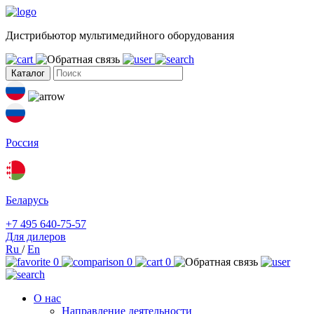
Дистрибьютор мультимедийного оборудования
Каталог
Россия
Беларусь
+7 495 640-75-57
Для дилеров
Ru
/
En
0
0
0
О нас
Направление деятельности