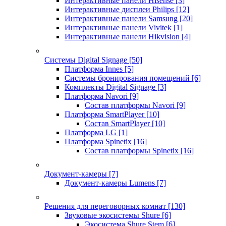
Интерактивные панели Hisense
[3]
Интерактивные дисплеи Philips
[12]
Интерактивные панели Samsung
[20]
Интерактивные панели Vivitek
[1]
Интерактивные панели Hikvision
[4]
Системы Digital Signage
[50]
Платформа Innes
[5]
Системы бронирования помещений
[6]
Комплекты Digital Signage
[3]
Платформа Navori
[9]
Состав платформы Navori
[9]
Платформа SmartPlayer
[10]
Состав SmartPlayer
[10]
Платформа LG
[1]
Платформа Spinetix
[16]
Состав платформы Spinetix
[16]
Документ-камеры
[7]
Документ-камеры Lumens
[7]
Решения для переговорных комнат
[130]
Звуковые экосистемы Shure
[6]
Экосистема Shure Stem
[6]