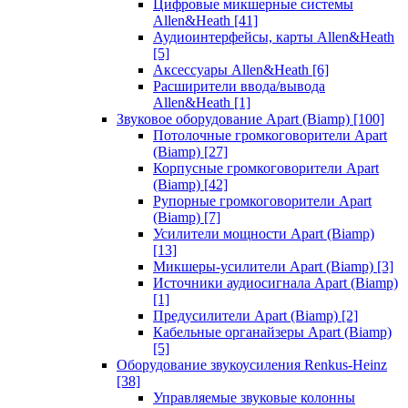
Цифровые микшерные системы
Allen&Heath
[41]
Аудиоинтерфейсы, карты Allen&Heath
[5]
Аксессуары Allen&Heath
[6]
Расширители ввода/вывода
Allen&Heath
[1]
Звуковое оборудование Apart (Biamp)
[100]
Потолочные громкоговорители Apart
(Biamp)
[27]
Корпусные громкоговорители Apart
(Biamp)
[42]
Рупорные громкоговорители Apart
(Biamp)
[7]
Усилители мощности Apart (Biamp)
[13]
Микшеры-усилители Apart (Biamp)
[3]
Источники аудиосигнала Apart (Biamp)
[1]
Предусилители Apart (Biamp)
[2]
Кабельные органайзеры Apart (Biamp)
[5]
Оборудование звукоусиления Renkus-Heinz
[38]
Управляемые звуковые колонны