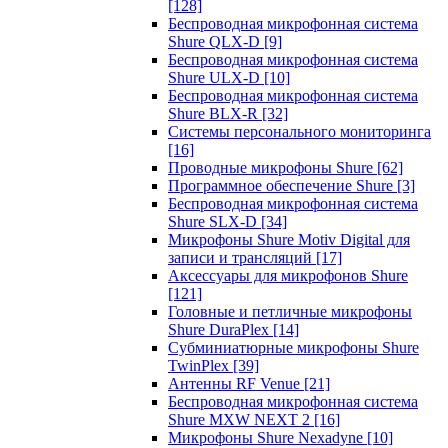
[128]
Беспроводная микрофонная система
Shure QLX-D
[9]
Беспроводная микрофонная система
Shure ULX-D
[10]
Беспроводная микрофонная система
Shure BLX-R
[32]
Системы персонального мониторинга
[16]
Проводные микрофоны Shure
[62]
Программное обеспечение Shure
[3]
Беспроводная микрофонная система
Shure SLX-D
[34]
Микрофоны Shure Motiv Digital для
записи и трансляций
[17]
Аксессуары для микрофонов Shure
[121]
Головные и петличные микрофоны
Shure DuraPlex
[14]
Субминиатюрные микрофоны Shure
TwinPlex
[39]
Антенны RF Venue
[21]
Беспроводная микрофонная система
Shure MXW NEXT 2
[16]
Микрофоны Shure Nexadyne
[10]