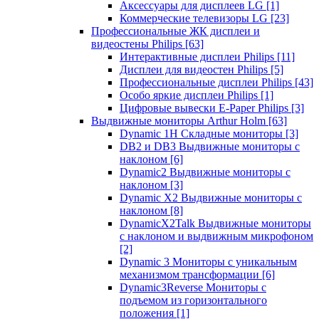
Аксессуары для дисплеев LG
[1]
Коммерческие телевизоры LG
[23]
Профессиональные ЖК дисплеи и
видеостены Philips
[63]
Интерактивные дисплеи Philips
[11]
Дисплеи для видеостен Philips
[5]
Профессиональные дисплеи Philips
[43]
Особо яркие дисплеи Philips
[1]
Цифровые вывески E-Paper Philips
[3]
Выдвижные мониторы Arthur Holm
[63]
Dynamic 1Н Складные мониторы
[3]
DB2 и DB3 Выдвижные мониторы с
наклоном
[6]
Dynamic2 Выдвижные мониторы с
наклоном
[3]
Dynamic X2 Выдвижные мониторы с
наклоном
[8]
DynamicX2Talk Выдвижные мониторы
с наклоном и выдвижным микрофоном
[2]
Dynamic 3 Мониторы с уникальным
механизмом трансформации
[6]
Dynamic3Reverse Мониторы с
подъемом из горизонтального
положения
[1]