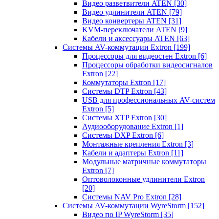
Видео разветвители ATEN
[30]
Видео удлинители ATEN
[79]
Видео конвертеры ATEN
[31]
KVM-переключатели ATEN
[9]
Кабели и аксессуары ATEN
[63]
Системы AV-коммутации Extron
[199]
Процессоры для видеостен Extron
[6]
Процессоры обработки видеосигналов
Extron
[22]
Коммутаторы Extron
[17]
Системы DTP Extron
[43]
USB для профессиональных AV-систем
Extron
[5]
Системы XTP Extron
[30]
Аудиооборудование Extron
[1]
Системы DXP Extron
[6]
Монтажные крепления Extron
[3]
Кабели и адаптеры Extron
[11]
Модульные матричные коммутаторы
Extron
[7]
Оптоволоконные удлинители Extron
[20]
Системы NAV Pro Extron
[28]
Системы AV-коммутации WyreStorm
[152]
Видео по IP WyreStorm
[35]