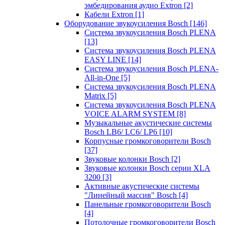
эмбедирования аудио Extron
[2]
Кабели Extron
[1]
Оборудование звукоусиления Bosch
[146]
Система звукоусиления Bosch PLENA
[13]
Система звукоусиления Bosch PLENA
EASY LINE
[14]
Система звукоусиления Bosch PLENA-
All-in-One
[5]
Система звукоусиления Bosch PLENA
Matrix
[5]
Система звукоусиления Bosch PLENA
VOICE ALARM SYSTEM
[8]
Музыкальные акустические системы
Bosch LB6/ LC6/ LP6
[10]
Корпусные громкоговорители Bosch
[37]
Звуковые колонки Bosch
[2]
Звуковые колонки Bosch серии XLA
3200
[3]
Активные акустические системы
"Линейный массив" Bosch
[4]
Панельные громкоговорители Bosch
[4]
Потолочные громкоговорители Bosch