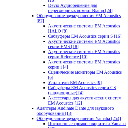
[16]
Devio Аудиорешение для
переговорных комнат Biamp
[24]
Оборудование звукоусиления EM Acoustics
[87]
Акустические системы EM Acoustics
HALO
[8]
Сабвуферы EM Acoustics серии S
[16]
Акустические системы EM Acoustics
серии EMS
[18]
Акустические системы EM Acoustics
серии Reference
[10]
Акустические системы EM Acoustics
серии i
[4]
Сценические мониторы EM Acoustics
[6]
Усилители EM Acoustics
[9]
Сабвуферы EM Acoustics серии CS
(кардиоидные)
[4]
Аксессуары для акустических систем
EM Acoustics
[12]
Адаптеры Audinate Dante для звукового
оборудования
[13]
Оборудование звукоусиления Yamaha
[254]
Потолочные громкоговорители Yamaha