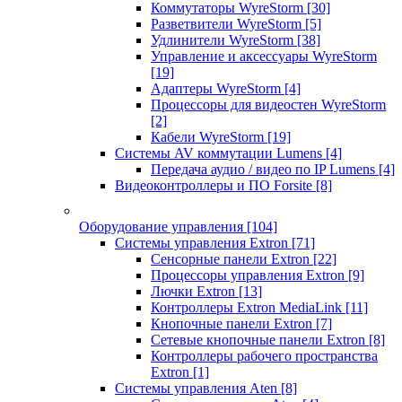
Коммутаторы WyreStorm
[30]
Разветвители WyreStorm
[5]
Удлинители WyreStorm
[38]
Управление и аксессуары WyreStorm
[19]
Адаптеры WyreStorm
[4]
Процессоры для видеостен WyreStorm
[2]
Кабели WyreStorm
[19]
Системы AV коммутации Lumens
[4]
Передача аудио / видео по IP Lumens
[4]
Видеоконтроллеры и ПО Forsite
[8]
Оборудование управления
[104]
Системы управления Extron
[71]
Сенсорные панели Extron
[22]
Процессоры управления Extron
[9]
Лючки Extron
[13]
Контроллеры Extron MediaLink
[11]
Кнопочные панели Extron
[7]
Сетевые кнопочные панели Extron
[8]
Контроллеры рабочего пространства
Extron
[1]
Системы управления Aten
[8]