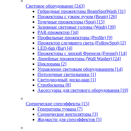
Световое оборудование
[243]
Гибридные прожекторы BeamSpotWash
[31]
Прожекторы с узким лучом (Beam)
[26]
Точечные прожекторы (Spot)
[15]
Заливные световые головы (Wash)
[39]
PAR-прожектор
[34]
Профильные прожекторы (Profile)
[9]
Прожектор следящего света (FollowSpot)
[2]
LED-бар (Bar)
[4]
Прожекторы с линзой Френеля (Fresnel)
[14]
Линейные прожекторы (Wall Washer)
[24]
Циклорама
[2]
Управление световым оборудованием
[14]
Потолочные светильники
[1]
Светодиодный диско-шар
[1]
Стробоскопы
[8]
Аксессуары для светового оборудования
[19]
Сценические спецэффекты
[15]
Генераторы тумана
[7]
Сценические вентиляторы
[3]
Жидкости для спецэффектов
[5]