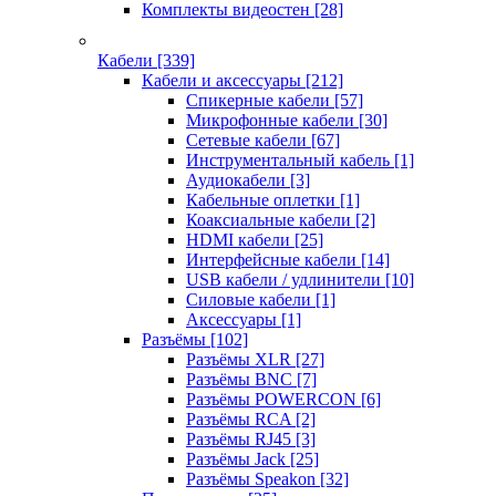
Комплекты видеостен
[28]
Кабели
[339]
Кабели и аксессуары
[212]
Спикерные кабели
[57]
Микрофонные кабели
[30]
Сетевые кабели
[67]
Инструментальный кабель
[1]
Аудиокабели
[3]
Кабельные оплетки
[1]
Коаксиальные кабели
[2]
HDMI кабели
[25]
Интерфейсные кабели
[14]
USB кабели / удлинители
[10]
Силовые кабели
[1]
Аксессуары
[1]
Разъёмы
[102]
Разъёмы XLR
[27]
Разъёмы BNC
[7]
Разъёмы POWERCON
[6]
Разъёмы RCA
[2]
Разъёмы RJ45
[3]
Разъёмы Jack
[25]
Разъёмы Speakon
[32]