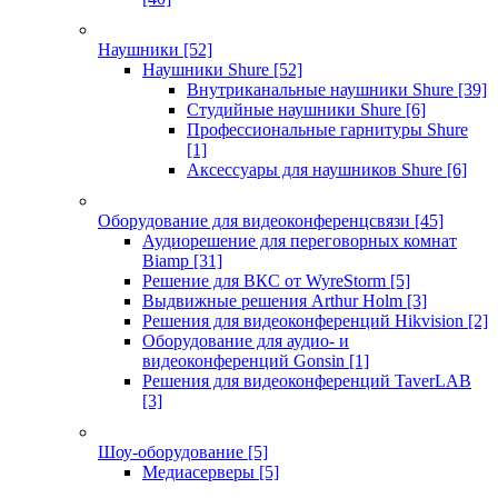
Наушники
[52]
Наушники Shure
[52]
Внутриканальные наушники Shure
[39]
Студийные наушники Shure
[6]
Профессиональные гарнитуры Shure
[1]
Аксессуары для наушников Shure
[6]
Оборудование для видеоконференцсвязи
[45]
Аудиорешение для переговорных комнат
Biamp
[31]
Решение для ВКС от WyreStorm
[5]
Выдвижные решения Arthur Holm
[3]
Решения для видеоконференций Hikvision
[2]
Оборудование для аудио- и
видеоконференций Gonsin
[1]
Решения для видеоконференций TaverLAB
[3]
Шоу-оборудование
[5]
Медиасерверы
[5]