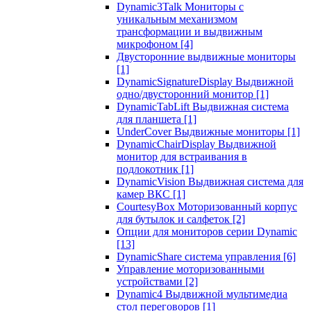
Dynamic3Talk Мониторы с
уникальным механизмом
трансформации и выдвижным
микрофоном
[4]
Двусторонние выдвижные мониторы
[1]
DynamicSignatureDisplay Выдвижной
одно/двусторонний монитор
[1]
DynamicTabLift Выдвижная система
для планшета
[1]
UnderCover Выдвижные мониторы
[1]
DynamicChairDisplay Выдвижной
монитор для встраивания в
подлокотник
[1]
DynamicVision Выдвижная система для
камер ВКС
[1]
CourtesyBox Моторизованный корпус
для бутылок и салфеток
[2]
Опции для мониторов серии Dynamic
[13]
DynamicShare система управления
[6]
Управление моторизованными
устройствами
[2]
Dynamic4 Выдвижной мультимедиа
стол переговоров
[1]