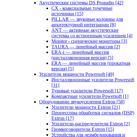
Акустические системы DS Proaudio
[42]
CX - коаксиальные точечные
источники
[15]
PILLAR — звуковые колонны для
архитектурной интеграции
[8]
ANT — активные акустические
системы со встроенным усилением
[4]
Monitor - сценические мониторы
[3]
TAURA — линейный массив
[2]
ERA-i — линейный массив
(инсталляционная версия)
[5]
ERA — линейный массив (прокатная
версия)
[5]
Усилители мощности Powersoft
[49]
Инсталляционные усилители Powersoft
[31]
Туровые усилители Powersoft
[17]
Компактные усилители Powersoft
[1]
Оборудование звукоусиления Extron
[58]
Усилители мощности Extron
[21]
Процессоры обработки сигналов (DSP)
Extron
[17]
Усилители-распределители Extron
[2]
Громкоговорители Extron
[15]
Устройства для деэмбедирования и