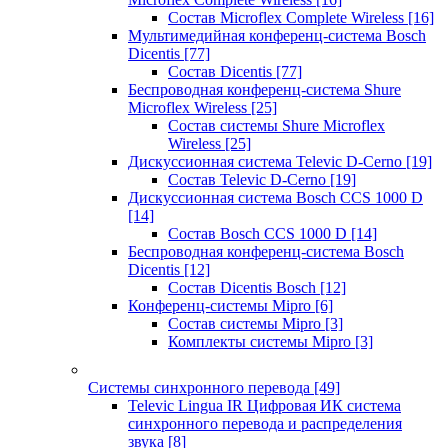
Состав Microflex Complete Wireless
[16]
Мультимедийная конференц-система Bosch
Dicentis
[77]
Состав Dicentis
[77]
Беспроводная конференц-система Shure
Microflex Wireless
[25]
Состав системы Shure Microflex
Wireless
[25]
Дискуссионная система Televic D-Cerno
[19]
Состав Televic D-Cerno
[19]
Дискуссионная система Bosch CCS 1000 D
[14]
Состав Bosch CCS 1000 D
[14]
Беспроводная конференц-система Bosch
Dicentis
[12]
Состав Dicentis Bosch
[12]
Конференц-системы Mipro
[6]
Состав системы Mipro
[3]
Комплекты системы Mipro
[3]
Системы синхронного перевода
[49]
Televic Lingua IR Цифровая ИК система
синхронного перевода и распределения
звука
[8]