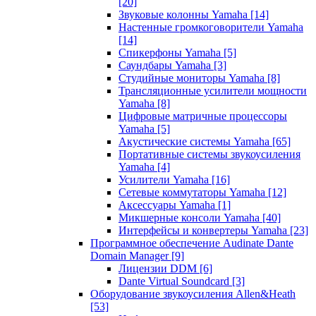
[20]
Звуковые колонны Yamaha
[14]
Настенные громкоговорители Yamaha
[14]
Спикерфоны Yamaha
[5]
Саундбары Yamaha
[3]
Студийные мониторы Yamaha
[8]
Трансляционные усилители мощности
Yamaha
[8]
Цифровые матричные процессоры
Yamaha
[5]
Акустические системы Yamaha
[65]
Портативные системы звукоусиления
Yamaha
[4]
Усилители Yamaha
[16]
Сетевые коммутаторы Yamaha
[12]
Аксессуары Yamaha
[1]
Микшерные консоли Yamaha
[40]
Интерфейсы и конвертеры Yamaha
[23]
Программное обеспечение Audinate Dante
Domain Manager
[9]
Лицензии DDM
[6]
Dante Virtual Soundcard
[3]
Оборудование звукоусиления Allen&Heath
[53]