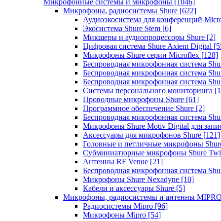
Микрофонные системы и микрофоны
[1046]
Микрофоны, радиосистемы Shure
[622]
Аудиоэкосистема для конференций Micro
Экосистема Shure Stem
[6]
Микшеры и аудиопроцессоры Shure
[2]
Цифровая система Shure Axient Digital
[5
Микрофоны Shure серии Microflex
[128]
Беспроводная микрофонная система Sh
Беспроводная микрофонная система Sh
Беспроводная микрофонная система Sh
Системы персонального мониторинга
[1
Проводные микрофоны Shure
[61]
Программное обеспечение Shure
[2]
Беспроводная микрофонная система Sh
Микрофоны Shure Motiv Digital для зап
Аксессуары для микрофонов Shure
[121]
Головные и петличные микрофоны Shur
Субминиатюрные микрофоны Shure Twi
Антенны RF Venue
[21]
Беспроводная микрофонная система S
Микрофоны Shure Nexadyne
[10]
Кабели и аксессуары Shure
[5]
Микрофоны, радиосистемы и антенны MIPR
Радиосистемы Mipro
[96]
Микрофоны Mipro
[54]