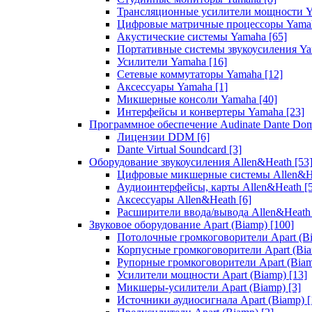
Трансляционные усилители мощности 
Цифровые матричные процессоры Yam
Акустические системы Yamaha
[65]
Портативные системы звукоусиления Y
Усилители Yamaha
[16]
Сетевые коммутаторы Yamaha
[12]
Аксессуары Yamaha
[1]
Микшерные консоли Yamaha
[40]
Интерфейсы и конвертеры Yamaha
[23]
Программное обеспечение Audinate Dante Do
Лицензии DDM
[6]
Dante Virtual Soundcard
[3]
Оборудование звукоусиления Allen&Heath
[53
Цифровые микшерные системы Allen&
Аудиоинтерфейсы, карты Allen&Heath
[
Аксессуары Allen&Heath
[6]
Расширители ввода/вывода Allen&Heat
Звуковое оборудование Apart (Biamp)
[100]
Потолочные громкоговорители Apart (B
Корпусные громкоговорители Apart (Bi
Рупорные громкоговорители Apart (Bia
Усилители мощности Apart (Biamp)
[13]
Микшеры-усилители Apart (Biamp)
[3]
Источники аудиосигнала Apart (Biamp)
[