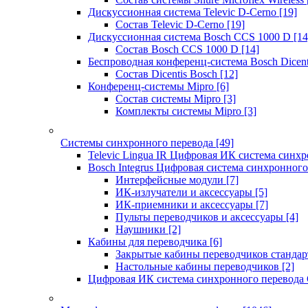
Дискуссионная система Televic D-Cerno
[19]
Состав Televic D-Cerno
[19]
Дискуссионная система Bosch CCS 1000 D
[14
Состав Bosch CCS 1000 D
[14]
Беспроводная конференц-система Bosch Dicen
Состав Dicentis Bosch
[12]
Конференц-системы Mipro
[6]
Состав системы Mipro
[3]
Комплекты системы Mipro
[3]
Системы синхронного перевода
[49]
Televic Lingua IR Цифровая ИК система синхр
Bosch Integrus Цифровая система синхронного
Интерфейсные модули
[7]
ИК-излучатели и аксессуары
[5]
ИК-приемники и аксессуары
[7]
Пульты переводчиков и аксессуары
[4]
Наушники
[2]
Кабины для переводчика
[6]
Закрытые кабины переводчиков стандар
Настольные кабины переводчиков
[2]
Цифровая ИК система синхронного перевода