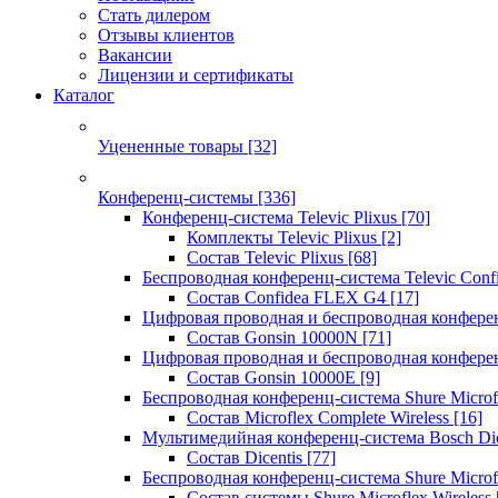
Стать дилером
Отзывы клиентов
Вакансии
Лицензии и сертификаты
Каталог
Уцененные товары
[32]
Конференц-системы
[336]
Конференц-система Televic Plixus
[70]
Комплекты Televic Plixus
[2]
Состав Televic Plixus
[68]
Беспроводная конференц-система Televic Con
Состав Confidea FLEX G4
[17]
Цифровая проводная и беспроводная конфере
Состав Gonsin 10000N
[71]
Цифровая проводная и беспроводная конфере
Состав Gonsin 10000E
[9]
Беспроводная конференц-система Shure Microfl
Состав Microflex Complete Wireless
[16]
Мультимедийная конференц-система Bosch Dic
Состав Dicentis
[77]
Беспроводная конференц-система Shure Microfl
Состав системы Shure Microflex Wireless