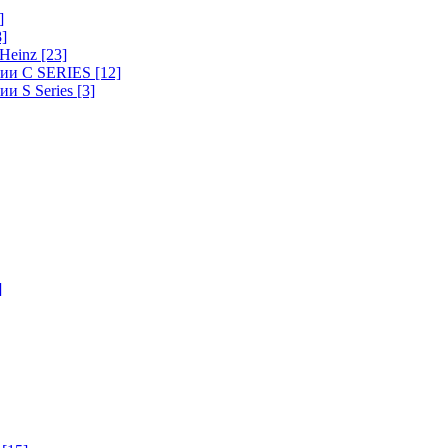
]
8]
-Heinz
[23]
ерии C SERIES
[12]
ии S Series
[3]
]