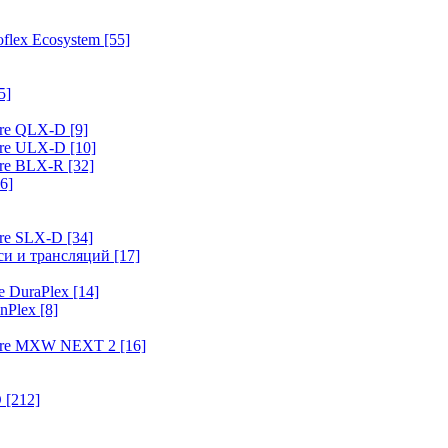
flex Ecosystem
[55]
5]
ure QLX-D
[9]
ure ULX-D
[10]
ure BLX-R
[32]
6]
ure SLX-D
[34]
иси и трансляций
[17]
e DuraPlex
[14]
nPlex
[8]
hure MXW NEXT 2
[16]
O
[212]