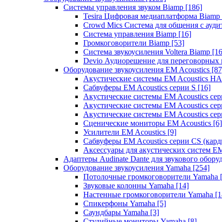
Системы управления звуком Biamp
[186]
Tesira Цифровая медиаплатформа Biamp
Crowd Mics Система для общения с ауд
Система управления Biamp
[16]
Громкоговорители Biamp
[53]
Система звукоусиления Voltera Biamp
[16
Devio Аудиорешение для переговорных
Оборудование звукоусиления EM Acoustics
[87
Акустические системы EM Acoustics 
Сабвуферы EM Acoustics серии S
[16]
Акустические системы EM Acoustics с
Акустические системы EM Acoustics сер
Акустические системы EM Acoustics сер
Сценические мониторы EM Acoustics
[6]
Усилители EM Acoustics
[9]
Сабвуферы EM Acoustics серии CS (кар
Аксессуары для акустических систем EM
Адаптеры Audinate Dante для звукового обор
Оборудование звукоусиления Yamaha
[254]
Потолочные громкоговорители Yamaha
Звуковые колонны Yamaha
[14]
Настенные громкоговорители Yamaha
[1
Спикерфоны Yamaha
[5]
Саундбары Yamaha
[3]
Студийные мониторы Yamaha
[8]