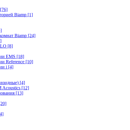
[76]
иторией Biamp
[1]
]
 комнат Biamp
[24]
]
HALO
[8]
ерии EMS
[18]
ии Reference
[10]
ии i
[4]
диоидные)
[4]
 Acoustics
[12]
удования
[13]
[20]
4]