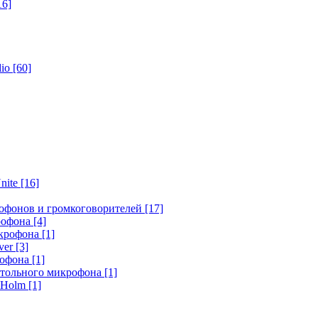
16]
dio
[60]
nite
[16]
офонов и громкоговорителей
[17]
крофона
[4]
икрофона
[1]
ver
[3]
рофона
[1]
стольного микрофона
[1]
r Holm
[1]