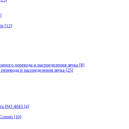
]
tis
[12]
онного перевода и распределения звука
[8]
 перевода и распределения звука
[25]
та ISO 4043
[4]
 Gonsin
[10]