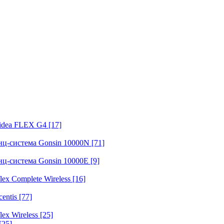
fidea FLEX G4
[17]
нц-система Gonsin 10000N
[71]
нц-система Gonsin 10000E
[9]
ex Complete Wireless
[16]
entis
[77]
ex Wireless
[25]
[25]