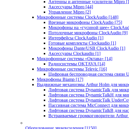
Антенны и антенные усилители Mipro
[
Аксессуары Mipro
[44]
Управление Mipro
[2]
Микрофонные системы ClockAudio
[148]
Врезные микрофоны ClockAudio
[75]
Микрофоны на «гусиной шее» ClockAu
Потолочные микрофоны ClockAudio
[9]
Интерфейсы ClockAudio
[1]
Готовые комплекты Clockaudio
[1]
Микрофоны Dante/USB ClockAudio
[1]
Аксессуары Clockaudio
[1]
Микрофонные системы «Октава»
[14]
Радиосистемы OKTAVA
[14]
Микрофонные системы Televic
[16]
Цифровая беспроводная система связи U
Микрофоны Biamp
[17]
Выдвижные механизмы Arthur Holm для микр
Лифтовая система DynamicTalk для ми
Лифтовая система DynamicTalkH для м
Лифтовая система DynamicTalk UnderCo
Пассивная система MicConnect для мик
Лифтовая система DynamicTalkB для на
Встраиваемые громкоговорители Arthu
Оборудование звукоусиления
[1150]