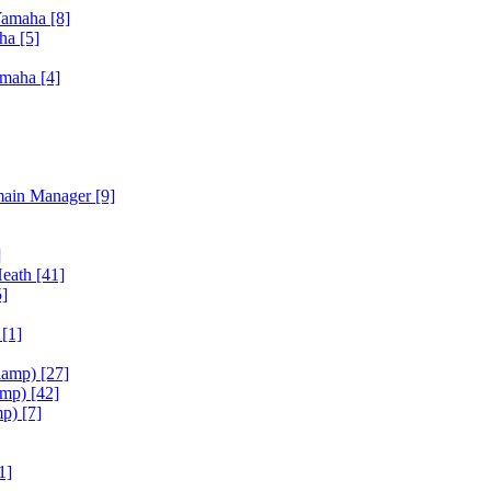
Yamaha
[8]
aha
[5]
amaha
[4]
main Manager
[9]
]
Heath
[41]
5]
h
[1]
iamp)
[27]
amp)
[42]
mp)
[7]
1]