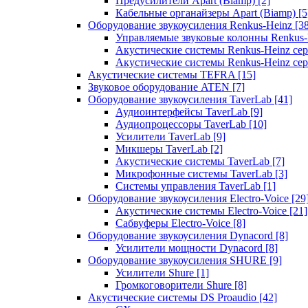
Предусилители Apart (Biamp)
[2]
Кабельные органайзеры Apart (Biamp)
[5
Оборудование звукоусиления Renkus-Heinz
[3
Управляемые звуковые колонны Renkus
Акустические системы Renkus-Heinz с
Акустические системы Renkus-Heinz сер
Акустические системы TEFRA
[15]
Звуковое оборудование ATEN
[7]
Оборудование звукоусиления TaverLab
[41]
Аудиоинтерфейсы TaverLab
[9]
Аудиопроцессоры TaverLab
[10]
Усилители TaverLab
[9]
Микшеры TaverLab
[2]
Акустические системы TaverLab
[7]
Микрофонные системы TaverLab
[3]
Системы управления TaverLab
[1]
Оборудование звукоусиления Electro-Voice
[29
Акустические системы Electro-Voice
[21]
Сабвуферы Electro-Voice
[8]
Оборудование звукоусиления Dynacord
[8]
Усилители мощности Dynacord
[8]
Оборудование звукоусиления SHURE
[9]
Усилители Shure
[1]
Громкоговорители Shure
[8]
Акустические системы DS Proaudio
[42]